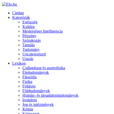
Címlap
Kategóriák
Egészség
Kultúra
Mesterséges Intelligencia
Pénzügy
Szórakozás
Tanulás
Tudomány
Uncategorized
Utazás
Lexikon
Csillagászat és asztrofizika
Élettudományok
Filozófia
Fizika
Földrajz
Földtudományok
Humán- és társadalomtudományok
Irodalom
Jog és intézmények
Kémia
Környezet