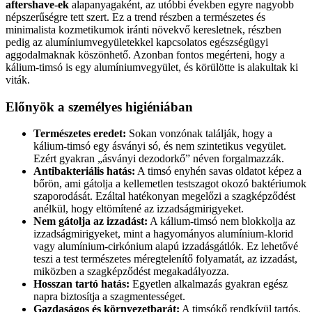
aftershave-ek
alapanyagaként, az utóbbi években egyre nagyobb
népszerűségre tett szert. Ez a trend részben a természetes és
minimalista kozmetikumok iránti növekvő keresletnek, részben
pedig az alumíniumvegyületekkel kapcsolatos egészségügyi
aggodalmaknak köszönhető. Azonban fontos megérteni, hogy a
kálium-timsó is egy alumíniumvegyület, és körülötte is alakultak ki
viták.
Előnyök a személyes higiéniában
Természetes eredet:
Sokan vonzónak találják, hogy a
kálium-timsó egy ásványi só, és nem szintetikus vegyület.
Ezért gyakran „ásványi dezodorkő” néven forgalmazzák.
Antibakteriális hatás:
A timsó enyhén savas oldatot képez a
bőrön, ami gátolja a kellemetlen testszagot okozó baktériumok
szaporodását. Ezáltal hatékonyan megelőzi a szagképződést
anélkül, hogy eltömítené az izzadságmirigyeket.
Nem gátolja az izzadást:
A kálium-timsó nem blokkolja az
izzadságmirigyeket, mint a hagyományos alumínium-klorid
vagy alumínium-cirkónium alapú izzadásgátlók. Ez lehetővé
teszi a test természetes méregtelenítő folyamatát, az izzadást,
miközben a szagképződést megakadályozza.
Hosszan tartó hatás:
Egyetlen alkalmazás gyakran egész
napra biztosítja a szagmentességet.
Gazdaságos és környezetbarát:
A timsókő rendkívül tartós,