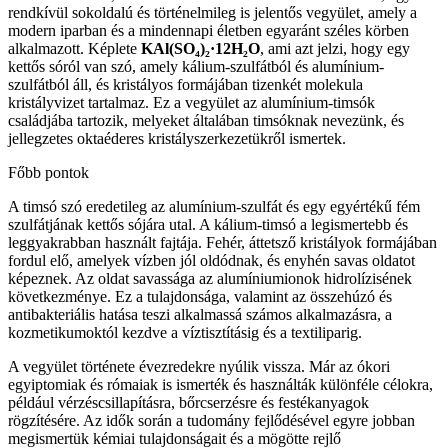
rendkívül sokoldalú és történelmileg is jelentős vegyület, amely a
modern iparban és a mindennapi életben egyaránt széles körben
alkalmazott. Képlete
KAl(SO₄)₂·12H₂O
, ami azt jelzi, hogy egy
kettős sóról van szó, amely kálium-szulfátból és alumínium-
szulfátból áll, és kristályos formájában tizenkét molekula
kristályvizet tartalmaz. Ez a vegyület az alumínium-timsók
családjába tartozik, melyeket általában timsóknak nevezünk, és
jellegzetes oktaéderes kristályszerkezetükről ismertek.
Főbb pontok
A timsó szó eredetileg az alumínium-szulfát és egy egyértékű fém
szulfátjának kettős sójára utal. A kálium-timsó a legismertebb és
leggyakrabban használt fajtája. Fehér, áttetsző kristályok formájában
fordul elő, amelyek vízben jól oldódnak, és enyhén savas oldatot
képeznek. Az oldat savassága az alumíniumionok hidrolízisének
következménye. Ez a tulajdonsága, valamint az összehúzó és
antibakteriális hatása teszi alkalmassá számos alkalmazásra, a
kozmetikumoktól kezdve a víztisztításig és a textiliparig.
A vegyület története évezredekre nyúlik vissza. Már az ókori
egyiptomiak és rómaiak is ismerték és használták különféle célokra,
például vérzéscsillapításra, bőrcserzésre és festékanyagok
rögzítésére. Az idők során a tudomány fejlődésével egyre jobban
megismertük kémiai tulajdonságait és a mögötte rejlő