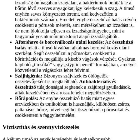
izzadtság önmagában szagtalan, a baktériumok bontják le a
bőrön lévő szerves anyagokat, így keletkezik a szag. A timsó
enyhén savas környezetet teremt, ami kedvezőtlen a
baktériumok számára. Emellett enyhe összehúzó hatása révén
csökkenti a pórusok méretét, ami mérsékelheti az izzadást is,
de nem blokkolja teljesen az izzadságmirigyeket, mint a
hagyományos alumínium-klorid alapú izzadásgátlók.
Aftershave és borotválkozás utáni kezelés:
Az
összehúzó
hatás
miatt a timsó kiválóan alkalmas borotválkozás utáni
szerként. Segít összehúzni a pórusokat, csökkenti a
bőrirritációt és megállítja a kisebb vágások vérzését. Gyakran
kapható „timsókő” vagy „styptic pencil” formájában, amelyet
közvetlenül a vágásokra lehet felvinni.
Szájhigiénia:
Bizonyos szájvizek és öblögetők
összetevőjeként is megtalálható.
Antibakteriális
és
összehúzó
tulajdonságai segítenek a szájüregi gyulladások,
afták kezelésében és a rossz lehelet megelőzésében.
Bőrápolás:
Az enyhe összehúzó hatás miatt egyes
arcvizekben és tonikokban is használják, különösen zsíros,
pattanásos bőrre, mivel segíthet összehúzni a pórusokat és
csökkenteni a faggyútermelést.
Víztisztítás és szennyvízkezelés
A kálium-timsó az egyik legrégebbi és leghatékonyabb