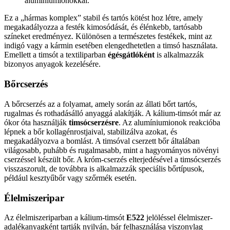
alumíniumionokkal.
Ez a „hármas komplex” stabil és tartós kötést hoz létre, amely
megakadályozza a festék kimosódását, és élénkebb, tartósabb
színeket eredményez. Különösen a természetes festékek, mint az
indigó vagy a kármin esetében elengedhetetlen a timsó használata.
Emellett a timsót a textiliparban
égésgátlóként
is alkalmazzák
bizonyos anyagok kezelésére.
Bőrcserzés
A bőrcserzés az a folyamat, amely során az állati bőrt tartós,
rugalmas és rothadásálló anyaggá alakítják. A kálium-timsót már az
ókor óta használják
timsócserzésre
. Az alumíniumionok reakcióba
lépnek a bőr kollagénrostjaival, stabilizálva azokat, és
megakadályozva a bomlást. A timsóval cserzett bőr általában
világosabb, puhább és rugalmasabb, mint a hagyományos növényi
cserzéssel készült bőr. A króm-cserzés elterjedésével a timsócserzés
visszaszorult, de továbbra is alkalmazzák speciális bőrtípusok,
például kesztyűbőr vagy szőrmék esetén.
Élelmiszeripar
Az élelmiszeriparban a kálium-timsót
E522
jelöléssel élelmiszer-
adalékanyagként tartják nyilván, bár felhasználása viszonylag