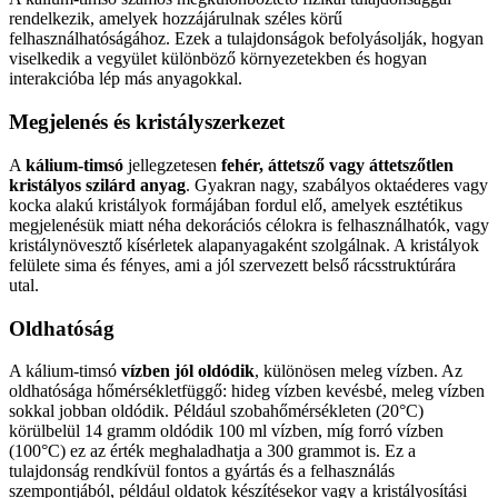
rendelkezik, amelyek hozzájárulnak széles körű
felhasználhatóságához. Ezek a tulajdonságok befolyásolják, hogyan
viselkedik a vegyület különböző környezetekben és hogyan
interakcióba lép más anyagokkal.
Megjelenés és kristályszerkezet
A
kálium-timsó
jellegzetesen
fehér, áttetsző vagy áttetszőtlen
kristályos szilárd anyag
. Gyakran nagy, szabályos oktaéderes vagy
kocka alakú kristályok formájában fordul elő, amelyek esztétikus
megjelenésük miatt néha dekorációs célokra is felhasználhatók, vagy
kristálynövesztő kísérletek alapanyagaként szolgálnak. A kristályok
felülete sima és fényes, ami a jól szervezett belső rácsstruktúrára
utal.
Oldhatóság
A kálium-timsó
vízben jól oldódik
, különösen meleg vízben. Az
oldhatósága hőmérsékletfüggő: hideg vízben kevésbé, meleg vízben
sokkal jobban oldódik. Például szobahőmérsékleten (20°C)
körülbelül 14 gramm oldódik 100 ml vízben, míg forró vízben
(100°C) ez az érték meghaladhatja a 300 grammot is. Ez a
tulajdonság rendkívül fontos a gyártás és a felhasználás
szempontjából, például oldatok készítésekor vagy a kristályosítási