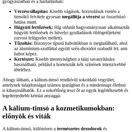
gyógyászatban és a háztartásban:
Vérzéscsillapítás:
Kisebb vágások, horzsolások esetén a
timsókő felvitele gyorsan
megállítja a vérzést
az összehúzó
hatása miatt.
Húgyúti fertőzések:
Híg oldatát hagyományosan alkalmazták
húgyúti fertőzések és hüvelyi gyulladások öblögetőjeként
(orvosi felügyelet mellett).
Tűzoltás:
Bizonyos típusú haboltókban is megtalálható, ahol
az alumínium-szulfáttal együtt szén-dioxidot szabadít fel, ami
habot képez.
Kertészet:
Kisebb mennyiségben a talaj savanyítására
használható, például a hortenziák kék színének intenzívebbé
tételéhez.
Ahogy látható, a kálium-timsó rendkívül sokoldalú vegyület,
amelynek tulajdonságai számos iparágban és a mindennapi életben
is kihasználhatók. Ez a sokrétűség teszi őt az egyik legértékesebb és
legelterjedtebb kémiai anyaggá.
A kálium-timsó a kozmetikumokban:
előnyök és viták
A kálium-timsó, különösen a
természetes dezodorok
és