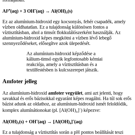
Al³⁺(aq) + 3 OH⁻(aq) → Al(OH)₃(s)
Ez az alumínium-hidroxid egy kocsonyás, fehér csapadék, amely
vízben oldhatatlan. Ez a tulajdonság különösen fontos a
víztisztításban, ahol a timsót flokkulálószerként használják. Az
alumínium-hidroxid képes megkötni a vízben lévő lebegő
szennyeződéseket, elősegítve azok ülepedését.
Az alumínium-hidroxid képződése a
kálium-timsó egyik legfontosabb kémiai
reakciója, amely a víztisztításban és a
textilfestésben is kulcsszerepet játszik.
Amfoter jelleg
Az alumínium-hidroxid
amfoter vegyület
, ami azt jelenti, hogy
savakkal és erős bázisokkal egyaránt képes reagálni. Ha túl sok erős
bázist adunk az oldathoz, az alumínium-hidroxid ismét feloldódik,
komplex alumínátionokat (pl. [Al(OH)₄]⁻) képezve:
Al(OH)₃(s) + OH⁻(aq) → [Al(OH)₄]⁻(aq)
Ez a tulajdonság a víztisztítás során a pH pontos beállítását teszi