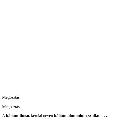
Megosztás
Megosztás
A
kálium-timsó
, kémiai nevén
kálium-alumínium-szulfát
, egy