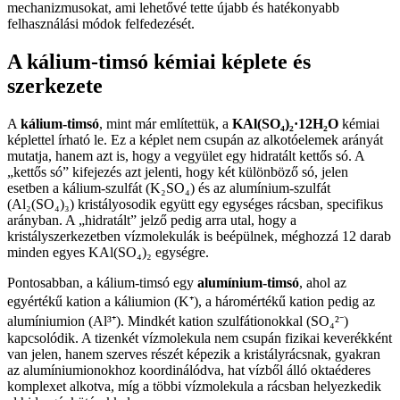
mechanizmusokat, ami lehetővé tette újabb és hatékonyabb
felhasználási módok felfedezését.
A kálium-timsó kémiai képlete és
szerkezete
A
kálium-timsó
, mint már említettük, a
KAl(SO₄)₂·12H₂O
kémiai
képlettel írható le. Ez a képlet nem csupán az alkotóelemek arányát
mutatja, hanem azt is, hogy a vegyület egy hidratált kettős só. A
„kettős só” kifejezés azt jelenti, hogy két különböző só, jelen
esetben a kálium-szulfát (K₂SO₄) és az alumínium-szulfát
(Al₂(SO₄)₃) kristályosodik együtt egy egységes rácsban, specifikus
arányban. A „hidratált” jelző pedig arra utal, hogy a
kristályszerkezetben vízmolekulák is beépülnek, méghozzá 12 darab
minden egyes KAl(SO₄)₂ egységre.
Pontosabban, a kálium-timsó egy
alumínium-timsó
, ahol az
egyértékű kation a káliumion (K⁺), a háromértékű kation pedig az
alumíniumion (Al³⁺). Mindkét kation szulfátionokkal (SO₄²⁻)
kapcsolódik. A tizenkét vízmolekula nem csupán fizikai keverékként
van jelen, hanem szerves részét képezik a kristályrácsnak, gyakran
az alumíniumionokhoz koordinálódva, hat vízből álló oktaéderes
komplexet alkotva, míg a többi vízmolekula a rácsban helyezkedik