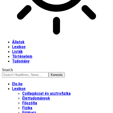
Állatok
Lexikon
Listák
Történelem
Tudomány
Search
Elo.hu
Lexikon
Csillagászat és asztrofizika
Élettudományok
Filozófia
Fizika
Földrajz