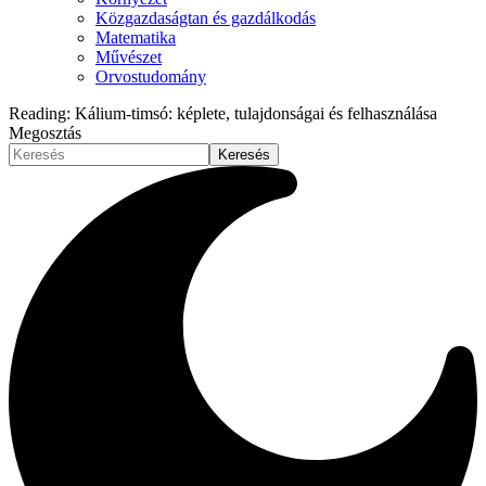
Közgazdaságtan és gazdálkodás
Matematika
Művészet
Orvostudomány
Reading:
Kálium-timsó: képlete, tulajdonságai és felhasználása
Megosztás