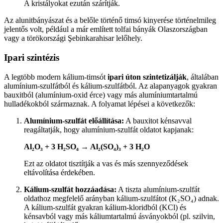
A kristályokat ezután szárítják.
Az alunitbányászat és a belőle történő timsó kinyerése történelmileg
jelentős volt, például a már említett tolfai bányák Olaszországban
vagy a törökországi Şebinkarahisar lelőhely.
Ipari szintézis
A legtöbb modern kálium-timsót
ipari úton szintetizálják
, általában
alumínium-szulfátból és kálium-szulfátból. Az alapanyagok gyakran
bauxitból (alumínium-oxid érce) vagy más alumíniumtartalmú
hulladékokból származnak. A folyamat lépései a következők:
Alumínium-szulfát előállítása:
A bauxitot kénsavval
reagáltatják, hogy alumínium-szulfát oldatot kapjanak:
Al₂O₃ + 3 H₂SO₄ → Al₂(SO₄)₃ + 3 H₂O
Ezt az oldatot tisztítják a vas és más szennyeződések
eltávolítása érdekében.
Kálium-szulfát hozzáadása:
A tiszta alumínium-szulfát
oldathoz megfelelő arányban kálium-szulfátot (K₂SO₄) adnak.
A kálium-szulfát gyakran kálium-kloridból (KCl) és
kénsavból vagy más káliumtartalmú ásványokból (pl. szilvin,