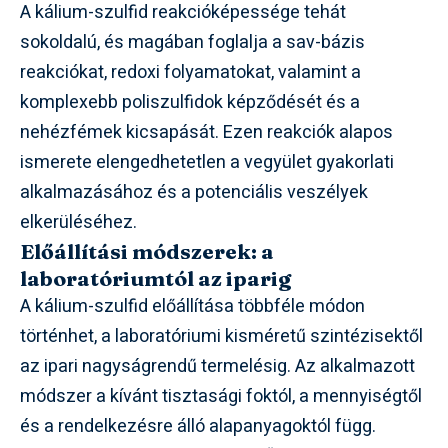
A kálium-szulfid reakcióképessége tehát
sokoldalú, és magában foglalja a sav-bázis
reakciókat, redoxi folyamatokat, valamint a
komplexebb poliszulfidok képződését és a
nehézfémek kicsapását. Ezen reakciók alapos
ismerete elengedhetetlen a vegyület gyakorlati
alkalmazásához és a potenciális veszélyek
elkerüléséhez.
Előállítási módszerek: a
laboratóriumtól az iparig
A kálium-szulfid előállítása többféle módon
történhet, a laboratóriumi kisméretű szintézisektől
az ipari nagyságrendű termelésig. Az alkalmazott
módszer a kívánt tisztasági foktól, a mennyiségtől
és a rendelkezésre álló alapanyagoktól függ.