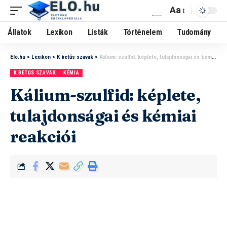
Aa
Állatok
Lexikon
Listák
Történelem
Tudomány
Elo.hu
>
Lexikon
>
K betűs szavak
>
Kálium-szulfid: képlete, tulajdonságai és kémiai reakciói
K BETŰS SZAVAK
KÉMIA
Kálium-szulfid: képlete,
tulajdonságai és kémiai
reakciói