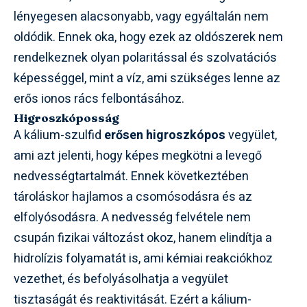
lényegesen alacsonyabb, vagy egyáltalán nem
oldódik. Ennek oka, hogy ezek az oldószerek nem
rendelkeznek olyan polaritással és szolvatációs
képességgel, mint a víz, ami szükséges lenne az
erős ionos rács felbontásához.
Higroszkóposság
A kálium-szulfid
erősen higroszkópos
vegyület,
ami azt jelenti, hogy képes megkötni a levegő
nedvességtartalmát. Ennek következtében
tároláskor hajlamos a csomósodásra és az
elfolyósodásra. A nedvesség felvétele nem
csupán fizikai változást okoz, hanem elindítja a
hidrolízis folyamatát is, ami kémiai reakciókhoz
vezethet, és befolyásolhatja a vegyület
tisztaságát és reaktivitását. Ezért a kálium-