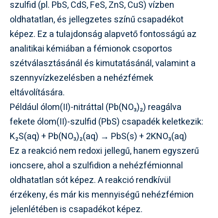
szulfid (pl. PbS, CdS, FeS, ZnS, CuS) vízben
oldhatatlan, és jellegzetes színű csapadékot
képez. Ez a tulajdonság alapvető fontosságú az
analitikai kémiában a fémionok csoportos
szétválasztásánál és kimutatásánál, valamint a
szennyvízkezelésben a nehézfémek
eltávolítására.
Például ólom(II)-nitráttal (Pb(NO₃)₂) reagálva
fekete ólom(II)-szulfid (PbS) csapadék keletkezik:
K₂S(aq) + Pb(NO₃)₂(aq) → PbS(s) + 2KNO₃(aq)
Ez a reakció nem redoxi jellegű, hanem egyszerű
ioncsere, ahol a szulfidion a nehézfémionnal
oldhatatlan sót képez. A reakció rendkívül
érzékeny, és már kis mennyiségű nehézfémion
jelenlétében is csapadékot képez.