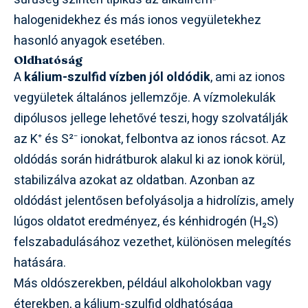
halogenidekhez és más ionos vegyületekhez
hasonló anyagok esetében.
Oldhatóság
A
kálium-szulfid vízben jól oldódik
, ami az ionos
vegyületek általános jellemzője. A vízmolekulák
dipólusos jellege lehetővé teszi, hogy szolvatálják
az K⁺ és S²⁻ ionokat, felbontva az ionos rácsot. Az
oldódás során hidrátburok alakul ki az ionok körül,
stabilizálva azokat az oldatban. Azonban az
oldódást jelentősen befolyásolja a hidrolízis, amely
lúgos oldatot eredményez, és kénhidrogén (H₂S)
felszabadulásához vezethet, különösen melegítés
hatására.
Más oldószerekben, például alkoholokban vagy
éterekben, a kálium-szulfid oldhatósága