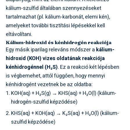
kálium-szulfid általában szennyezéseket
tartalmazhat (pl. kálium-karbonát, elemi kén),
amelyeket további tisztítási lépésekkel kell
eltávolítani.
Kálium-hidroxid és kénhidrogén reakciója
Egy másik iparilag releváns módszer a
kálium-
hidroxid (KOH) vizes oldatának reakciója
kénhidrogénnel (H₂S)
. Ez a reakció két lépésben
is végbemehet, attól függően, hogy mennyi
kénhidrogént vezetnek be az oldatba:
KOH(aq) + H₂S(g) → KHS(aq) + H₂O(l) (kálium-
hidrogén-szulfid képződése)
KHS(aq) + KOH(aq) → K₂S(aq) + H₂O(l) (kálium-
szulfid képződése)