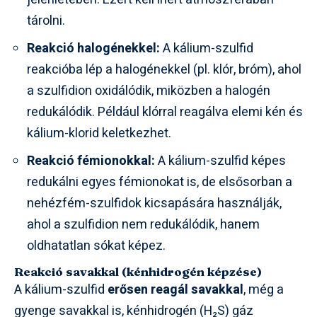
tárolni.
Reakció halogénekkel:
A kálium-szulfid
reakcióba lép a halogénekkel (pl. klór, bróm), ahol
a szulfidion oxidálódik, miközben a halogén
redukálódik. Például klórral reagálva elemi kén és
kálium-klorid keletkezhet.
Reakció fémionokkal:
A kálium-szulfid képes
redukálni egyes fémionokat is, de elsősorban a
nehézfém-szulfidok kicsapására használják,
ahol a szulfidion nem redukálódik, hanem
oldhatatlan sókat képez.
Reakció savakkal (kénhidrogén képzése)
A kálium-szulfid
erősen reagál savakkal
, még a
gyenge savakkal is, kénhidrogén (H₂S) gáz