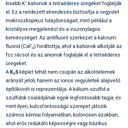
kisebb K⁺ kationok a tetraéderes üregeket foglalják
el. Ez a rendezett elrendezés biztosítja a vegyület
makroszkopikus tulajdonságait, mint például a
kristályos megjelenést és a viszonylagos
keménységet. Az antifluorit szerkezet a kalcium-
fluorid (CaF₂) fordítottja, ahol a kationok alkotják az
fcc rácsot és az anionok foglalják el a tetraéderes
üregeket.
A
K₂S
képlet tehát nem csupán az alkotóelemek
arányát jelöli, hanem az ionos vegyületek alapvető
építőkövét is reprezentálja. A kálium-szulfid a
szulfidok családjának egyik legfontosabb tagja, és
mint ilyen, kulcsfontosságú szerepet játszik
számos kémiai folyamatban, különösen azokban,
ahol erős redukáló képességre vagy bázikus