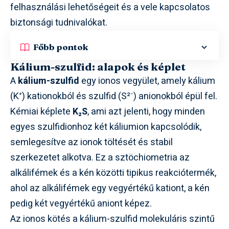
felhasználási lehetőségeit és a vele kapcsolatos
biztonsági tudnivalókat.
Főbb pontok
Kálium-szulfid: alapok és képlet
A
kálium-szulfid
egy ionos vegyület, amely kálium
(K⁺) kationokból és szulfid (S²⁻) anionokból épül fel.
Kémiai képlete
K₂S
, ami azt jelenti, hogy minden
egyes szulfidionhoz két káliumion kapcsolódik,
semlegesítve az ionok töltését és stabil
szerkezetet alkotva. Ez a sztöchiometria az
alkálifémek és a kén közötti tipikus reakciótermék,
ahol az alkálifémek egy vegyértékű kationt, a kén
pedig két vegyértékű aniont képez.
Az ionos kötés a kálium-szulfid molekuláris szintű