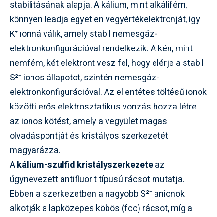
stabilitásának alapja. A kálium, mint alkálifém,
könnyen leadja egyetlen vegyértékelektronját, így
K⁺ ionná válik, amely stabil nemesgáz-
elektronkonfigurációval rendelkezik. A kén, mint
nemfém, két elektront vesz fel, hogy elérje a stabil
S²⁻ ionos állapotot, szintén nemesgáz-
elektronkonfigurációval. Az ellentétes töltésű ionok
közötti erős elektrosztatikus vonzás hozza létre
az ionos kötést, amely a vegyület magas
olvadáspontját és kristályos szerkezetét
magyarázza.
A
kálium-szulfid kristályszerkezete
az
úgynevezett antifluorit típusú rácsot mutatja.
Ebben a szerkezetben a nagyobb S²⁻ anionok
alkotják a lapközepes köbös (fcc) rácsot, míg a