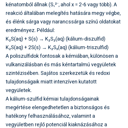
kénatomból állnak (Sₓ²⁻, ahol x = 2-6 vagy több). A
reakció általában melegítés hatására megy végbe,
és élénk sárga vagy narancssárga színű oldatokat
eredményez. Például:
K₂S(aq) + S(s) → K₂S₂(aq) (kálium-diszulfid)
K₂S(aq) + 2S(s) → K₂S₃(aq) (kálium-triszulfid)
A poliszulfidok fontosak a kémiában, különösen a
vulkanizálásban és más kéntartalmú vegyületek
szintézisében. Sajátos szerkezetük és redoxi
tulajdonságaik miatt intenzíven kutatott
vegyületek.
A kálium-szulfid kémiai tulajdonságainak
megértése elengedhetetlen a biztonságos és
hatékony felhasználásához, valamint a
vegyületben rejlő potenciál kiaknázásához a