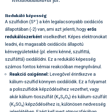
Redukáló képesség
A szulfidion (S²⁻) a kén legalacsonyabb oxidációs
állapotában (-2) van, ami azt jelenti, hogy
erős
redukálószerként
viselkedhet. Képes elektronokat
leadni, és magasabb oxidációs állapotú
kénvegyületekké (pl. elemi kénné, szulfittá,
szulfáttá) oxidálódni. Ez a redukáló képesség
számos fontos kémiai reakcióban megnyilvánul.
Reakció oxigénnel:
Levegővel érintkezve a
kálium-szulfid könnyen oxidálódik. Ez a folyamat
a poliszulfidok képződéséhez vezethet, vagy
akár kálium-tioszulfát (K₂S₂O₃) és kálium-szulfát
(K₂SO₄) képződéséhez is, különösen nedvesség
jelenlétében. Ezért kell inert atmoszférában