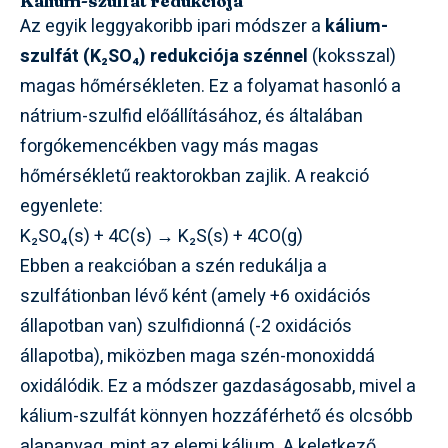
Kálium-szulfát redukciója
Az egyik leggyakoribb ipari módszer a
kálium-
szulfát (K₂SO₄) redukciója szénnel
(koksszal)
magas hőmérsékleten. Ez a folyamat hasonló a
nátrium-szulfid előállításához, és általában
forgókemencékben vagy más magas
hőmérsékletű reaktorokban zajlik. A reakció
egyenlete:
K₂SO₄(s) + 4C(s) → K₂S(s) + 4CO(g)
Ebben a reakcióban a szén redukálja a
szulfátionban lévő ként (amely +6 oxidációs
állapotban van) szulfidionná (-2 oxidációs
állapotba), miközben maga szén-monoxiddá
oxidálódik. Ez a módszer gazdaságosabb, mivel a
kálium-szulfát könnyen hozzáférhető és olcsóbb
alapanyag, mint az elemi kálium. A keletkező