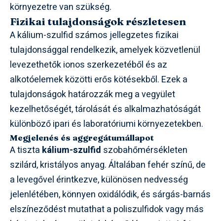
környezetre van szükség.
Fizikai tulajdonságok részletesen
A kálium-szulfid számos jellegzetes fizikai
tulajdonsággal rendelkezik, amelyek közvetlenül
levezethetők ionos szerkezetéből és az
alkotóelemek közötti erős kötésekből. Ezek a
tulajdonságok határozzák meg a vegyület
kezelhetőségét, tárolását és alkalmazhatóságát
különböző ipari és laboratóriumi környezetekben.
Megjelenés és aggregátumállapot
A tiszta
kálium-szulfid
szobahőmérsékleten
szilárd, kristályos anyag. Általában fehér színű, de
a levegővel érintkezve, különösen nedvesség
jelenlétében, könnyen oxidálódik, és sárgás-barnás
elszíneződést mutathat a poliszulfidok vagy más