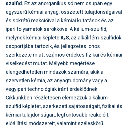
szulfid
. Ez az anorganikus só nem csupán egy
egyszerű kémiai anyag; összetett tulajdonságaival
és sokrétű reakcióival a kémiai kutatások és az
ipari folyamatok sarokköve. A kálium-szulfid,
melynek kémiai képlete
K₂S
, az alkálifém-szulfidok
csoportjába tartozik, és jellegzetes ionos
szerkezete miatt számos érdekes fizikai és kémiai
viselkedést mutat. Mélyebb megértése
elengedhetetlen mindazok számára, akik a
szervetlen kémia, az anyagtudomány vagy a
vegyipari technológiák iránt érdeklődnek.
Cikkünkben részletesen elemezzük a kálium-
szulfid képletét, szerkezeti sajátosságait, fizikai és
kémiai tulajdonságait, legfontosabb reakcióit,
előállítási módszereit, valamint széleskörű