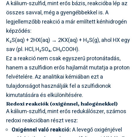
A kálium-szulfid, mint erős bázis, reakcióba lép az
összes savval, még a gyengébbekkel is. A
legjellemzőbb reakció a már említett kénhidrogén
képződés:
K₂S(aq) + 2HX(aq) → 2KX(aq) + H₂S(g), ahol HX egy
sav (pl. HCl, H₂SO₄, CH₃COOH).
Ez a reakció nem csak egyszerű protonátadás,
hanem a szulfidion erős hajlamát mutatja a proton
felvételére. Az analitikai kémiában ezt a
tulajdonságot használják fel a szulfidionok
kimutatására és elkülönítésére.
Redoxi reakciók (oxigénnel, halogénekkel)
A kálium-szulfid, mint erős redukálószer, számos
redoxi reakcióban részt vesz:
Oxigénnel való reakció:
A levegő oxigénjével