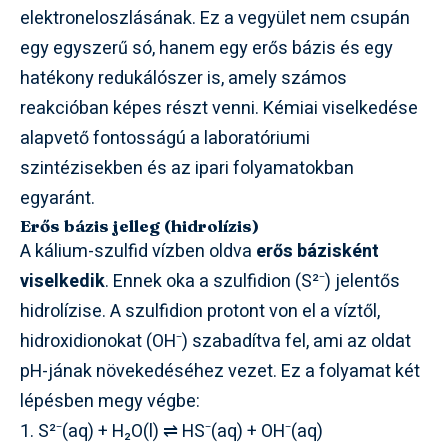
elektroneloszlásának. Ez a vegyület nem csupán
egy egyszerű só, hanem egy erős bázis és egy
hatékony redukálószer is, amely számos
reakcióban képes részt venni. Kémiai viselkedése
alapvető fontosságú a laboratóriumi
szintézisekben és az ipari folyamatokban
egyaránt.
Erős bázis jelleg (hidrolízis)
A kálium-szulfid vízben oldva
erős bázisként
viselkedik
. Ennek oka a szulfidion (S²⁻) jelentős
hidrolízise. A szulfidion protont von el a víztől,
hidroxidionokat (OH⁻) szabadítva fel, ami az oldat
pH-jának növekedéséhez vezet. Ez a folyamat két
lépésben megy végbe:
S²⁻(aq) + H₂O(l) ⇌ HS⁻(aq) + OH⁻(aq)