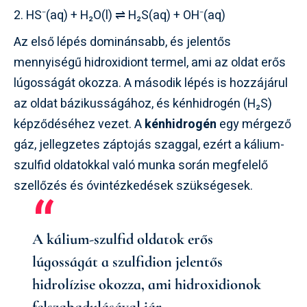
HS⁻(aq) + H₂O(l) ⇌ H₂S(aq) + OH⁻(aq)
Az első lépés dominánsabb, és jelentős
mennyiségű hidroxidiont termel, ami az oldat erős
lúgosságát okozza. A második lépés is hozzájárul
az oldat bázikusságához, és kénhidrogén (H₂S)
képződéséhez vezet. A
kénhidrogén
egy mérgező
gáz, jellegzetes záptojás szaggal, ezért a kálium-
szulfid oldatokkal való munka során megfelelő
szellőzés és óvintézkedések szükségesek.
A kálium-szulfid oldatok erős
lúgosságát a szulfidion jelentős
hidrolízise okozza, ami hidroxidionok
felszabadulásával jár.