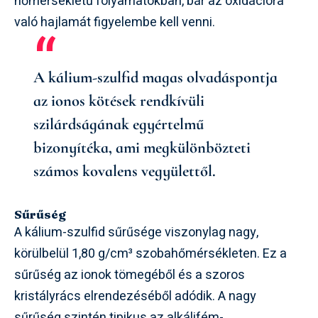
hőmérsékletű folyamatokban, bár az oxidációra
való hajlamát figyelembe kell venni.
A kálium-szulfid magas olvadáspontja
az ionos kötések rendkívüli
szilárdságának egyértelmű
bizonyítéka, ami megkülönbözteti
számos kovalens vegyülettől.
Sűrűség
A kálium-szulfid sűrűsége viszonylag nagy,
körülbelül 1,80 g/cm³ szobahőmérsékleten. Ez a
sűrűség az ionok tömegéből és a szoros
kristályrács elrendezéséből adódik. A nagy
sűrűség szintén tipikus az alkálifém-