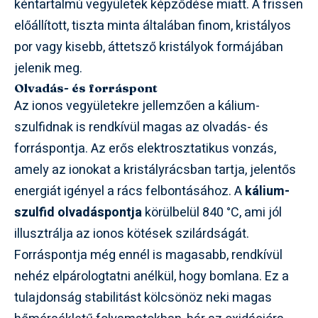
kéntartalmú vegyületek képződése miatt. A frissen
előállított, tiszta minta általában finom, kristályos
por vagy kisebb, áttetsző kristályok formájában
jelenik meg.
Olvadás- és forráspont
Az ionos vegyületekre jellemzően a kálium-
szulfidnak is rendkívül magas az olvadás- és
forráspontja. Az erős elektrosztatikus vonzás,
amely az ionokat a kristályrácsban tartja, jelentős
energiát igényel a rács felbontásához. A
kálium-
szulfid olvadáspontja
körülbelül 840 °C, ami jól
illusztrálja az ionos kötések szilárdságát.
Forráspontja még ennél is magasabb, rendkívül
nehéz elpárologtatni anélkül, hogy bomlana. Ez a
tulajdonság stabilitást kölcsönöz neki magas