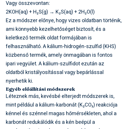
Vagy összevontan:
2KOH(aq) + H₂S(g) → K₂S(aq) + 2H₂O(l)
Ez a módszer előnye, hogy vizes oldatban történik,
ami könnyebb kezelhetőséget biztosít, és a
keletkező termék oldat formájában is
felhasználható. A kálium-hidrogén-szulfid (KHS)
közbenső termék, amely önmagában is fontos
ipari vegyület. A kálium-szulfidot ezután az
oldatból kristályosítással vagy bepárlással
nyerhetik ki.
Egyéb előállítási módszerek
Léteznek más, kevésbé elterjedt módszerek is,
mint például a kálium-karbonát (K₂CO₃) reakciója
kénnel és szénnel magas hőmérsékleten, ahol a
karbonát redukálódik és a kén beépül a