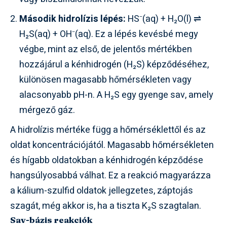
Második hidrolízis lépés:
HS⁻(aq) + H₂O(l) ⇌
H₂S(aq) + OH⁻(aq). Ez a lépés kevésbé megy
végbe, mint az első, de jelentős mértékben
hozzájárul a kénhidrogén (H₂S) képződéséhez,
különösen magasabb hőmérsékleten vagy
alacsonyabb pH-n. A H₂S egy gyenge sav, amely
mérgező gáz.
A hidrolízis mértéke függ a hőmérséklettől és az
oldat koncentrációjától. Magasabb hőmérsékleten
és hígabb oldatokban a kénhidrogén képződése
hangsúlyosabbá válhat. Ez a reakció magyarázza
a kálium-szulfid oldatok jellegzetes, záptojás
szagát, még akkor is, ha a tiszta K₂S szagtalan.
Sav-bázis reakciók