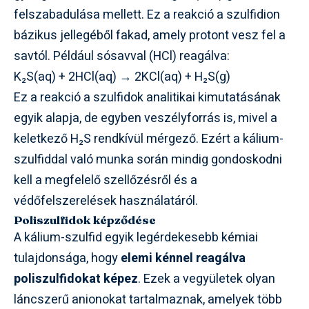
felszabadulása mellett. Ez a reakció a szulfidion
bázikus jellegéből fakad, amely protont vesz fel a
savtól. Például sósavval (HCl) reagálva:
K₂S(aq) + 2HCl(aq) → 2KCl(aq) + H₂S(g)
Ez a reakció a szulfidok analitikai kimutatásának
egyik alapja, de egyben veszélyforrás is, mivel a
keletkező H₂S rendkívül mérgező. Ezért a kálium-
szulfiddal való munka során mindig gondoskodni
kell a megfelelő szellőzésről és a
védőfelszerelések használatáról.
Poliszulfidok képződése
A kálium-szulfid egyik legérdekesebb kémiai
tulajdonsága, hogy
elemi kénnel reagálva
poliszulfidokat képez
. Ezek a vegyületek olyan
láncszerű anionokat tartalmaznak, amelyek több