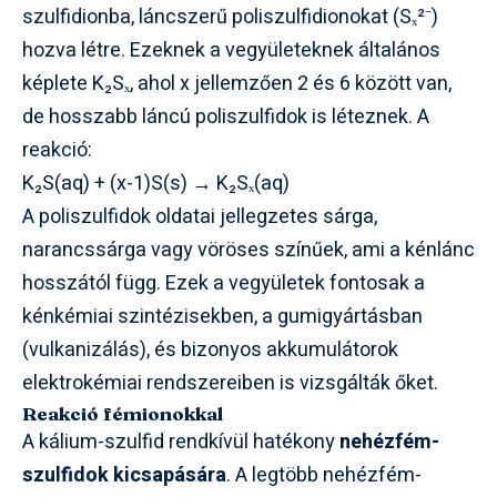
szulfidionba, láncszerű poliszulfidionokat (Sₓ²⁻)
hozva létre. Ezeknek a vegyületeknek általános
képlete K₂Sₓ, ahol x jellemzően 2 és 6 között van,
de hosszabb láncú poliszulfidok is léteznek. A
reakció:
K₂S(aq) + (x-1)S(s) → K₂Sₓ(aq)
A poliszulfidok oldatai jellegzetes sárga,
narancssárga vagy vöröses színűek, ami a kénlánc
hosszától függ. Ezek a vegyületek fontosak a
kénkémiai szintézisekben, a gumigyártásban
(vulkanizálás), és bizonyos akkumulátorok
elektrokémiai rendszereiben is vizsgálták őket.
Reakció fémionokkal
A kálium-szulfid rendkívül hatékony
nehézfém-
szulfidok kicsapására
. A legtöbb nehézfém-