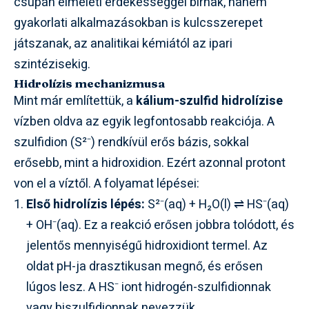
csupán elméleti érdekességgel bírnak, hanem
gyakorlati alkalmazásokban is kulcsszerepet
játszanak, az analitikai kémiától az ipari
szintézisekig.
Hidrolízis mechanizmusa
Mint már említettük, a
kálium-szulfid hidrolízise
vízben oldva az egyik legfontosabb reakciója. A
szulfidion (S²⁻) rendkívül erős bázis, sokkal
erősebb, mint a hidroxidion. Ezért azonnal protont
von el a víztől. A folyamat lépései:
Első hidrolízis lépés:
S²⁻(aq) + H₂O(l) ⇌ HS⁻(aq)
+ OH⁻(aq). Ez a reakció erősen jobbra tolódott, és
jelentős mennyiségű hidroxidiont termel. Az
oldat pH-ja drasztikusan megnő, és erősen
lúgos lesz. A HS⁻ iont hidrogén-szulfidionnak
vagy biszulfidionnak nevezzük.