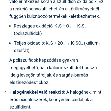
való érintkezés során a szulfidion oxidálódik. Ez
a reakció bonyolult lehet, és a körülményektől
függően különböző termékek keletkezhetnek.
Részleges oxidáció: K₂S + O₂ → K₂Sₓ
(poliszulfidok)
Teljes oxidáció: K₂S + 2O₂ → K₂SO₄ (kálium-
szulfát)
A poliszulfidok képződése gyakran
megfigyelhető, ha a kálium-szulfidot hosszú
ideig levegőn tárolják, és sárgás-barnás
elszíneződést okoz.
Halogénekkel való reakció:
A halogének, mint
erős oxidálószerek, könnyedén oxidálják a
szulfidiont.