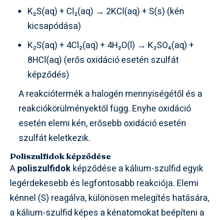
K₂S(aq) + Cl₂(aq) → 2KCl(aq) + S(s) (kén
kicsapódása)
K₂S(aq) + 4Cl₂(aq) + 4H₂O(l) → K₂SO₄(aq) +
8HCl(aq) (erős oxidáció esetén szulfát
képződés)
A reakciótermék a halogén mennyiségétől és a
reakciókörülményektől függ. Enyhe oxidáció
esetén elemi kén, erősebb oxidáció esetén
szulfát keletkezik.
Poliszulfidok képződése
A
poliszulfidok
képződése a kálium-szulfid egyik
legérdekesebb és legfontosabb reakciója. Elemi
kénnel (S) reagálva, különösen melegítés hatására,
a kálium-szulfid képes a kénatomokat beépíteni a