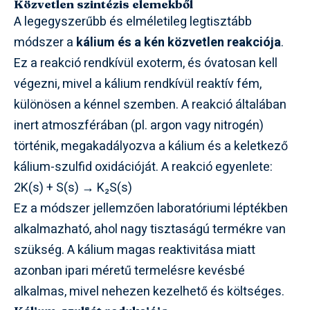
Közvetlen szintézis elemekből
A legegyszerűbb és elméletileg legtisztább
módszer a
kálium és a kén közvetlen reakciója
.
Ez a reakció rendkívül exoterm, és óvatosan kell
végezni, mivel a kálium rendkívül reaktív fém,
különösen a kénnel szemben. A reakció általában
inert atmoszférában (pl. argon vagy nitrogén)
történik, megakadályozva a kálium és a keletkező
kálium-szulfid oxidációját. A reakció egyenlete:
2K(s) + S(s) → K₂S(s)
Ez a módszer jellemzően laboratóriumi léptékben
alkalmazható, ahol nagy tisztaságú termékre van
szükség. A kálium magas reaktivitása miatt
azonban ipari méretű termelésre kevésbé
alkalmas, mivel nehezen kezelhető és költséges.