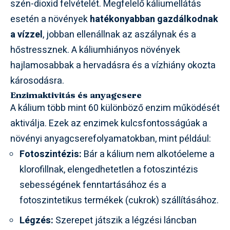
szén-dioxid felvételét. Megfelelő káliumellátás
esetén a növények
hatékonyabban gazdálkodnak
a vízzel
, jobban ellenállnak az aszálynak és a
hőstressznek. A káliumhiányos növények
hajlamosabbak a hervadásra és a vízhiány okozta
károsodásra.
Enzimaktivitás és anyagcsere
A kálium több mint 60 különböző enzim működését
aktiválja. Ezek az enzimek kulcsfontosságúak a
növényi anyagcserefolyamatokban, mint például:
Fotoszintézis:
Bár a kálium nem alkotóeleme a
klorofillnak, elengedhetetlen a fotoszintézis
sebességének fenntartásához és a
fotoszintetikus termékek (cukrok) szállításához.
Légzés:
Szerepet játszik a légzési láncban