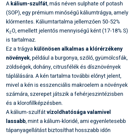
A
kálium-szulfát
, más néven sulphate of potash
(SOP), egy prémium minőségű káliumtrágya, amely
klórmentes. Káliumtartalma jellemzően 50-52%
K
O, emellett jelentős mennyiségű ként (17-18% S)
2
is tartalmaz.
Ez a trágya
különösen alkalmas a klórérzékeny
növények
, például a burgonya, szőlő, gyümölcsfák,
zöldségek, dohány, citrusfélék és dísznövények
táplálására. A kén tartalma további előnyt jelent,
mivel a kén is esszenciális makroelem a növények
számára, szerepet játszik a fehérjeszintézisben
és a klorofillképzésben.
A kálium-szulfát
vízoldhatósága valamivel
lassabb
, mint a kálium-kloridé, ami egyenletesebb
tápanyagellátást biztosíthat hosszabb időn