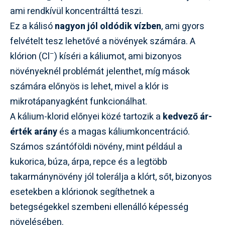
ami rendkívül koncentrálttá teszi.
Ez a kálisó
nagyon jól oldódik vízben
, ami gyors
felvételt tesz lehetővé a növények számára. A
–
klórion (Cl
) kíséri a káliumot, ami bizonyos
növényeknél problémát jelenthet, míg mások
számára előnyös is lehet, mivel a klór is
mikrotápanyagként funkcionálhat.
A kálium-klorid előnyei közé tartozik a
kedvező ár-
érték arány
és a magas káliumkoncentráció.
Számos szántóföldi növény, mint például a
kukorica, búza, árpa, repce és a legtöbb
takarmánynövény jól tolerálja a klórt, sőt, bizonyos
esetekben a klórionok segíthetnek a
betegségekkel szembeni ellenálló képesség
növelésében.