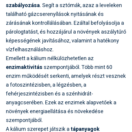
szabályozása
. Segít a sztómák, azaz a leveleken
található gázcserenyílások nyitásának és
zárásának kontrollálásában. Ezáltal befolyásolja a
párologtatást, és hozzájárul a növények aszálytűrő
képességének javításához, valamint a hatékony
vízfelhasználáshoz.
Emellett a kálium nélkülözhetetlen az
enzimaktivitás
szempontjából. Több mint 60
enzim működését serkenti, amelyek részt vesznek
a fotoszintézisben, a légzésben, a
fehérjeszintézisben és a szénhidrát-
anyagcserében. Ezek az enzimek alapvetőek a
növények energiaellátása és növekedése
szempontjából.
A kálium szerepet játszik a
tápanyagok