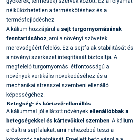
gyökerek, termések) szervek között. Ez a folyamat
nélkülözhetetlen a terméskötéshez és a
termésfejlődéshez.
A kálium hozzájárul a
sejt turgornyomásának
fenntartásához
, ami a növényi szövetek
merevségéért felelős. Ez a sejtfalak stabilitását és
a növényi szerkezet integritását biztosítja. A
megfelelő turgornyomás létfontosságú a
növények vertikális növekedéséhez és a
mechanikai stresszel szembeni ellenálló
képességéhez.
Betegség- és kártevő-ellenállás
A káliummal jól ellátott növények
ellenállóbbak a
betegségekkel és kártevőkkel szemben
. A kálium
erősíti a sejtfalakat, ami nehezebbé teszi a
kórokozók behatolását. Emellett befolyásolja a