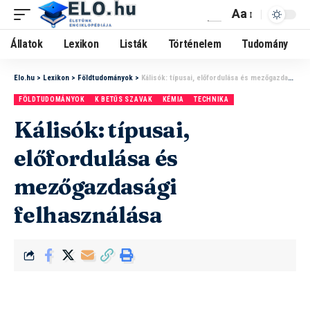
Aa
Állatok
Lexikon
Listák
Történelem
Tudomány
Elo.hu
>
Lexikon
>
Földtudományok
>
Kálisók: típusai, előfordulása és mezőgazdasági felhasználása
FÖLDTUDOMÁNYOK
K BETŰS SZAVAK
KÉMIA
TECHNIKA
Kálisók: típusai,
előfordulása és
mezőgazdasági
felhasználása