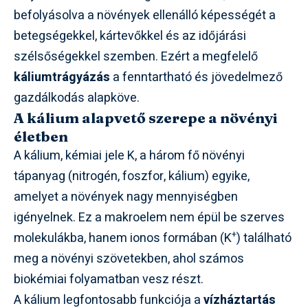
befolyásolva a növények ellenálló képességét a
betegségekkel, kártevőkkel és az időjárási
szélsőségekkel szemben. Ezért a megfelelő
káliumtrágyázás
a fenntartható és jövedelmező
gazdálkodás alapköve.
A kálium alapvető szerepe a növényi
életben
A kálium, kémiai jele K, a három fő növényi
tápanyag (nitrogén, foszfor, kálium) egyike,
amelyet a növények nagy mennyiségben
igényelnek. Ez a makroelem nem épül be szerves
+
molekulákba, hanem ionos formában (K
) található
meg a növényi szövetekben, ahol számos
biokémiai folyamatban vesz részt.
A kálium legfontosabb funkciója a
vízháztartás