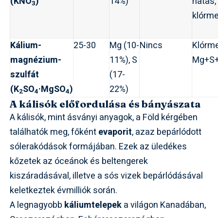
(KNO
)
14%)
hatás,
3
klórm
Kálium-
25-30
Mg (10-
Nincs
Klórme
magnézium-
11%), S
Mg+S
szulfát
(17-
(K
SO
·MgSO
)
22%)
2
4
4
A kálisók előfordulása és bányászata
A kálisók, mint ásványi anyagok, a Föld kérgében
találhatók meg, főként
evaporit
, azaz bepárlódott
sólerakódások formájában. Ezek az üledékes
kőzetek az óceánok és beltengerek
kiszáradásával, illetve a sós vizek bepárlódásával
keletkeztek évmilliók során.
A legnagyobb
káliumtelepek
a világon Kanadában,