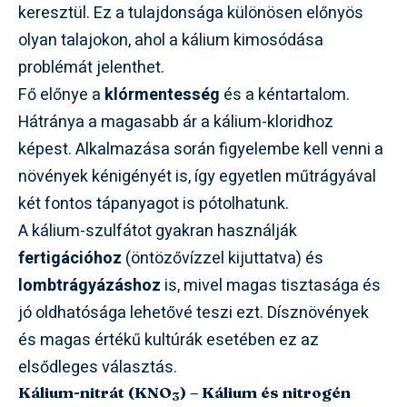
keresztül. Ez a tulajdonsága különösen előnyös
olyan talajokon, ahol a kálium kimosódása
problémát jelenthet.
Fő előnye a
klórmentesség
és a kéntartalom.
Hátránya a magasabb ár a kálium-kloridhoz
képest. Alkalmazása során figyelembe kell venni a
növények kénigényét is, így egyetlen műtrágyával
két fontos tápanyagot is pótolhatunk.
A kálium-szulfátot gyakran használják
fertigációhoz
(öntözővízzel kijuttatva) és
lombtrágyázáshoz
is, mivel magas tisztasága és
jó oldhatósága lehetővé teszi ezt. Dísznövények
és magas értékű kultúrák esetében ez az
elsődleges választás.
Kálium-nitrát (KNO
) – Kálium és nitrogén
3