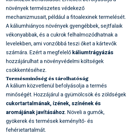
növények természetes védekező
mechanizmusait, például a fitoalexinek termelését.
A káliumhiányos növények gyengébbek, sejtfalaik
vékonyabbak, és a cukrok felhalmozódhatnak a
levelekben, ami vonzóbbá teszi őket a kártevők
számára. Ezért a megfelelő
káliumtrágyázás
hozzájárulhat a növényvédelmi költségek
csökkentéséhez.
Termésminőség és tárolhatóság
A kálium közvetlenül befolyásolja a termés
minőségét. Hozzájárul a gyümölcsök és zöldségek
cukortartalmának, ízének, színének és
aromájának javításához
. Növeli a gumók,
gyökerek és termések keményítő- és
fehérjetartalmát.