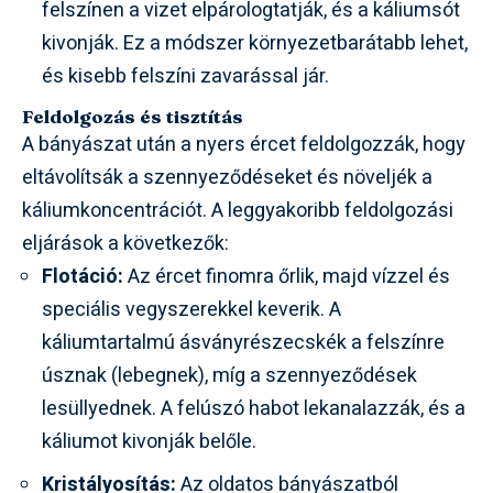
felszínen a vizet elpárologtatják, és a káliumsót
kivonják. Ez a módszer környezetbarátabb lehet,
és kisebb felszíni zavarással jár.
Feldolgozás és tisztítás
A bányászat után a nyers ércet feldolgozzák, hogy
eltávolítsák a szennyeződéseket és növeljék a
káliumkoncentrációt. A leggyakoribb feldolgozási
eljárások a következők:
Flotáció:
Az ércet finomra őrlik, majd vízzel és
speciális vegyszerekkel keverik. A
káliumtartalmú ásványrészecskék a felszínre
úsznak (lebegnek), míg a szennyeződések
lesüllyednek. A felúszó habot lekanalazzák, és a
káliumot kivonják belőle.
Kristályosítás:
Az oldatos bányászatból