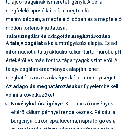
tulajdonságainak ismeretét igényli. A cél a
megfelelő típusú kálisó, a megfelelő
mennyiségben, a megfelelő időben és a megfelelő
módon történő kijuttatása.
Talajvizsgálat és adagolás meghatározása
A
talajvizsgálat
a káliumtrágyázás alapja. Ez ad
információt a talaj aktuális káliumtartalmáról, a pH-
értékéről és más fontos tápanyagok szintjéről. A
talajvizsgálati eredmények alapján lehet
meghatározni a szükséges káliummennyiséget.
Az
adagolás meghatározásakor
figyelembe kell
venni a következőket:
Növénykultúra igénye:
Különböző növények
eltérő káliumigénnyel rendelkeznek. Például a
burgonya, cukorrépa, lucerna, napraforgó és a