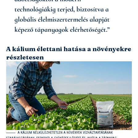
technológiákig terjed, biztosítva a
globális élelmiszertermelés alapját
képező tápanyagok elérhetőségét.”
A kálium élettani hatása a növényekre
részletesen
A KÁLIUM NÉLKÜLÖZHETETLEN A NÖVÉNYEK VÍZHÁZTARTÁSÁNAK