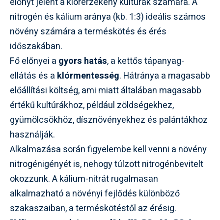
előnyt jelent a klórérzékeny kultúrák számára. A
nitrogén és kálium aránya (kb. 1:3) ideális számos
növény számára a terméskötés és érés
időszakában.
Fő előnyei a
gyors hatás
, a kettős tápanyag-
ellátás és a
klórmentesség
. Hátránya a magasabb
előállítási költség, ami miatt általában magasabb
értékű kultúrákhoz, például zöldségekhez,
gyümölcsökhöz, dísznövényekhez és palántákhoz
használják.
Alkalmazása során figyelembe kell venni a növény
nitrogénigényét is, nehogy túlzott nitrogénbevitelt
okozzunk. A kálium-nitrát rugalmasan
alkalmazható a növényi fejlődés különböző
szakaszaiban, a terméskötéstől az érésig.