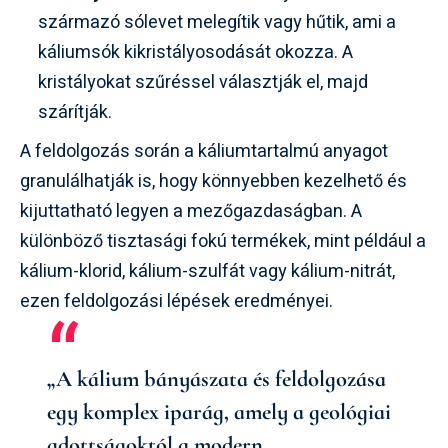
származó sólevet melegítik vagy hűtik, ami a
káliumsók kikristályosodását okozza. A
kristályokat szűréssel választják el, majd
szárítják.
A feldolgozás során a káliumtartalmú anyagot
granulálhatják is, hogy könnyebben kezelhető és
kijuttatható legyen a mezőgazdaságban. A
különböző tisztasági fokú termékek, mint például a
kálium-klorid, kálium-szulfát vagy kálium-nitrát,
ezen feldolgozási lépések eredményei.
„A kálium bányászata és feldolgozása
egy komplex iparág, amely a geológiai
adottságoktól a modern