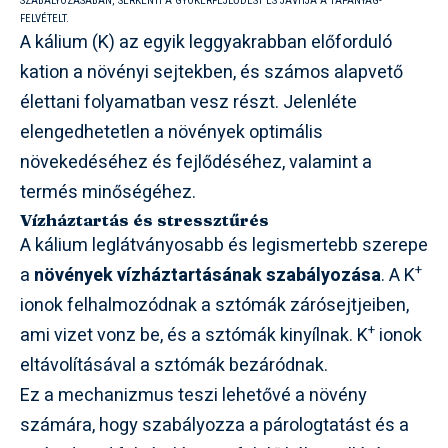
SZABÁLYOZÁSÁBAN, SERKENTI A GYÖKÉRFEJLŐDÉST ÉS JAVÍTJA A TÁPANYAG-
FELVÉTELT.
A kálium (K) az egyik leggyakrabban előforduló
kation a növényi sejtekben, és számos alapvető
élettani folyamatban vesz részt. Jelenléte
elengedhetetlen a növények optimális
növekedéséhez és fejlődéséhez, valamint a
termés minőségéhez.
Vízháztartás és stressztűrés
A kálium leglátványosabb és legismertebb szerepe
+
a
növények vízháztartásának szabályozása
. A K
ionok felhalmozódnak a sztómák zárósejtjeiben,
+
ami vizet vonz be, és a sztómák kinyílnak. K
ionok
eltávolításával a sztómák bezáródnak.
Ez a mechanizmus teszi lehetővé a növény
számára, hogy szabályozza a párologtatást és a