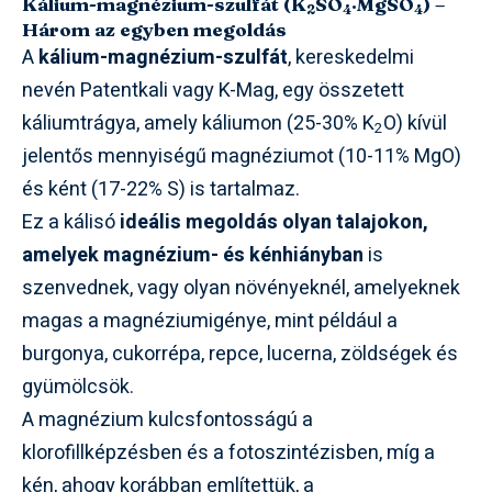
Kálium-magnézium-szulfát (K
SO
·MgSO
) –
2
4
4
Három az egyben megoldás
A
kálium-magnézium-szulfát
, kereskedelmi
nevén Patentkali vagy K-Mag, egy összetett
káliumtrágya, amely káliumon (25-30% K
O) kívül
2
jelentős mennyiségű magnéziumot (10-11% MgO)
és ként (17-22% S) is tartalmaz.
Ez a kálisó
ideális megoldás olyan talajokon,
amelyek magnézium- és kénhiányban
is
szenvednek, vagy olyan növényeknél, amelyeknek
magas a magnéziumigénye, mint például a
burgonya, cukorrépa, repce, lucerna, zöldségek és
gyümölcsök.
A magnézium kulcsfontosságú a
klorofillképzésben és a fotoszintézisben, míg a
kén, ahogy korábban említettük, a