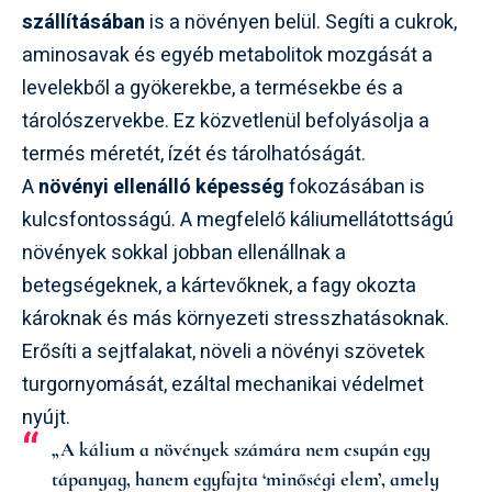
szállításában
is a növényen belül. Segíti a cukrok,
aminosavak és egyéb metabolitok mozgását a
levelekből a gyökerekbe, a termésekbe és a
tárolószervekbe. Ez közvetlenül befolyásolja a
termés méretét, ízét és tárolhatóságát.
A
növényi ellenálló képesség
fokozásában is
kulcsfontosságú. A megfelelő káliumellátottságú
növények sokkal jobban ellenállnak a
betegségeknek, a kártevőknek, a fagy okozta
károknak és más környezeti stresszhatásoknak.
Erősíti a sejtfalakat, növeli a növényi szövetek
turgornyomását, ezáltal mechanikai védelmet
nyújt.
„A kálium a növények számára nem csupán egy
tápanyag, hanem egyfajta ‘minőségi elem’, amely