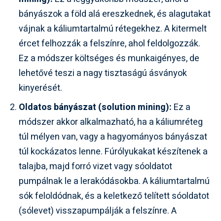
bányászok a föld alá ereszkednek, és alagutakat
vájnak a káliumtartalmú rétegekhez. A kitermelt
ércet felhozzák a felszínre, ahol feldolgozzák.
Ez a módszer költséges és munkaigényes, de
lehetővé teszi a nagy tisztaságú ásványok
kinyerését.
Oldatos bányászat (solution mining):
Ez a
módszer akkor alkalmazható, ha a káliumréteg
túl mélyen van, vagy a hagyományos bányászat
túl kockázatos lenne. Fúrólyukakat készítenek a
talajba, majd forró vizet vagy sóoldatot
pumpálnak le a lerakódásokba. A káliumtartalmú
sók feloldódnak, és a keletkező telített sóoldatot
(sólevet) visszapumpálják a felszínre. A