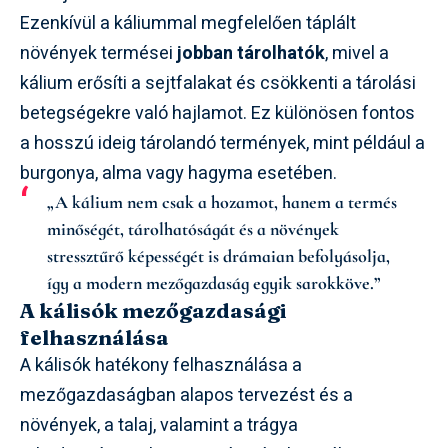
Ezenkívül a káliummal megfelelően táplált
növények termései
jobban tárolhatók
, mivel a
kálium erősíti a sejtfalakat és csökkenti a tárolási
betegségekre való hajlamot. Ez különösen fontos
a hosszú ideig tárolandó termények, mint például a
burgonya, alma vagy hagyma esetében.
„A kálium nem csak a hozamot, hanem a termés
minőségét, tárolhatóságát és a növények
stressztűrő képességét is drámaian befolyásolja,
így a modern mezőgazdaság egyik sarokköve.”
A kálisók mezőgazdasági
felhasználása
A kálisók hatékony felhasználása a
mezőgazdaságban alapos tervezést és a
növények, a talaj, valamint a trágya