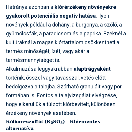
Hátránya azonban a
klórérzékeny növényekre
gyakorolt potenciális negatív hatása
. Ilyen
növények például a dohány, a burgonya, a szőlő, a
gyümölcsfák, a paradicsom és a paprika. Ezeknél a
kultúráknál a magas klórtartalom csökkentheti a
termés minőségét, ízét, vagy akár a
termésmennyiséget is.
Alkalmazása leggyakrabban
alaptrágyaként
történik, ősszel vagy tavasszal, vetés előtt
bedolgozva a talajba. Szórható granulált vagy por
formában is. Fontos a talajvizsgálat elvégzése,
hogy elkerüljük a túlzott klórbevitelt, különösen
érzékeny növények esetében.
Kálium-szulfát (K
SO
) – Klórmentes
2
4
alternatíva