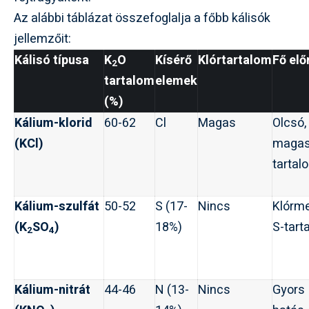
Az alábbi táblázat összefoglalja a főbb kálisók
jellemzőit:
Kálisó típusa
K
O
Kísérő
Klórtartalom
Fő el
2
tartalom
elemek
(%)
Kálium-klorid
60-62
Cl
Magas
Olcsó,
(KCl)
magas
tartal
Kálium-szulfát
50-52
S (17-
Nincs
Klórme
(K
SO
)
18%)
S-tart
2
4
Kálium-nitrát
44-46
N (13-
Nincs
Gyors