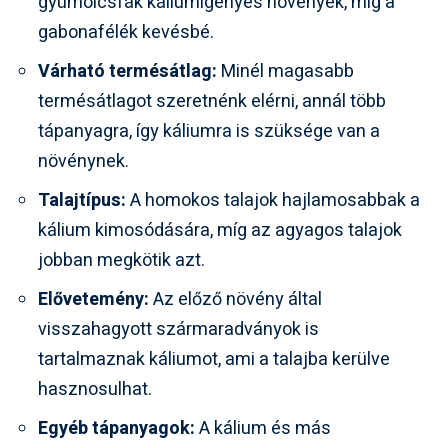
gyümölcsfák káliumigényes növények, míg a
gabonafélék kevésbé.
Várható termésátlag:
Minél magasabb
termésátlagot szeretnénk elérni, annál több
tápanyagra, így káliumra is szüksége van a
növénynek.
Talajtípus:
A homokos talajok hajlamosabbak a
kálium kimosódására, míg az agyagos talajok
jobban megkötik azt.
Elővetemény:
Az előző növény által
visszahagyott szármaradványok is
tartalmaznak káliumot, ami a talajba kerülve
hasznosulhat.
Egyéb tápanyagok:
A kálium és más