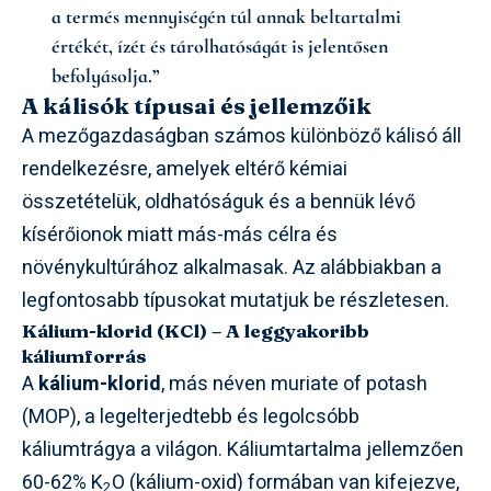
a termés mennyiségén túl annak beltartalmi
értékét, ízét és tárolhatóságát is jelentősen
befolyásolja.”
A kálisók típusai és jellemzőik
A mezőgazdaságban számos különböző kálisó áll
rendelkezésre, amelyek eltérő kémiai
összetételük, oldhatóságuk és a bennük lévő
kísérőionok miatt más-más célra és
növénykultúrához alkalmasak. Az alábbiakban a
legfontosabb típusokat mutatjuk be részletesen.
Kálium-klorid (KCl) – A leggyakoribb
káliumforrás
A
kálium-klorid
, más néven muriate of potash
(MOP), a legelterjedtebb és legolcsóbb
káliumtrágya a világon. Káliumtartalma jellemzően
60-62% K
O (kálium-oxid) formában van kifejezve,
2