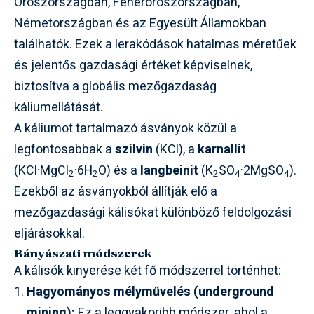
Oroszországban, Fehéroroszországban,
Németországban és az Egyesült Államokban
találhatók. Ezek a lerakódások hatalmas méretűek
és jelentős gazdasági értéket képviselnek,
biztosítva a globális mezőgazdaság
káliumellátását.
A káliumot tartalmazó ásványok közül a
legfontosabbak a
szilvin
(KCl), a
karnallit
(KCl·MgCl
·6H
O) és a
langbeinit
(K
SO
·2MgSO
).
2
2
2
4
4
Ezekből az ásványokból állítják elő a
mezőgazdasági kálisókat különböző feldolgozási
eljárásokkal.
Bányászati módszerek
A kálisók kinyerése két fő módszerrel történhet:
Hagyományos mélyművelés (underground
mining):
Ez a leggyakoribb módszer, ahol a