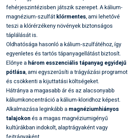
fehérjeszintézisben játszik szerepet. A kálium-
magnézium-szulfát
klórmentes
, ami lehetővé
teszi a klórérzékeny növények biztonságos
táplálását is.
Oldhatósága hasonló a kálium-szulfátéhoz, így
egyenletes és tartós tápanyagellátást biztosít.
Előnye a
három esszenciális tápanyag egyidejű
pótlása
, ami egyszerűsíti a trágyázási programot
és csökkenti a kijuttatási költségeket.
Hátránya a magasabb ár és az alacsonyabb
káliumkoncentráció a kálium-kloridhoz képest.
Alkalmazása leginkább a
magnéziumhiányos
talajokon
és a magas magnéziumigényű
kultúrákban indokolt, alaptrágyaként vagy
fejtrágyaként.