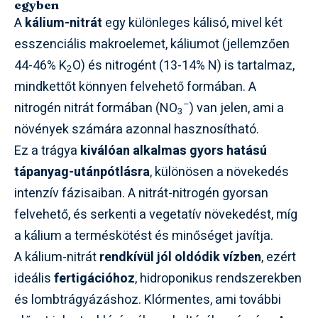
egyben
A
kálium-nitrát
egy különleges kálisó, mivel két
esszenciális makroelemet, káliumot (jellemzően
44-46% K
O) és nitrogént (13-14% N) is tartalmaz,
2
mindkettőt könnyen felvehető formában. A
–
nitrogén nitrát formában (NO
) van jelen, ami a
3
növények számára azonnal hasznosítható.
Ez a trágya
kiválóan alkalmas gyors hatású
tápanyag-utánpótlásra
, különösen a növekedés
intenzív fázisaiban. A nitrát-nitrogén gyorsan
felvehető, és serkenti a vegetatív növekedést, míg
a kálium a terméskötést és minőséget javítja.
A kálium-nitrát
rendkívül jól oldódik vízben
, ezért
ideális
fertigációhoz
, hidroponikus rendszerekben
és lombtrágyázáshoz. Klórmentes, ami további