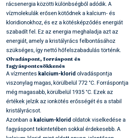
rácsenergia közötti különbségből adódik. A
vízmolekulák erősen kötődnek a kalcium- és
kloridionokhoz, és ez a kötésképződés energiát
szabadít fel. Ez az energia meghaladja azt az
energiát, amely a kristályrács felbontásához
szükséges, így nettó hőfelszabadulás történik.
Olvadáspont, forráspont és
fagyáspontcsökkenés
A vízmentes
kalcium-klorid
olvadáspontja
viszonylag magas, körülbelül 772 °C. Forráspontja
még magasabb, körülbelül 1935 °C. Ezek az
értékek jelzik az ionkötés erősségét és a stabil
kristályrácsot.
Azonban a
kalcium-klorid
oldatok viselkedése a
fagyáspont tekintetében sokkal érdekesebb. A