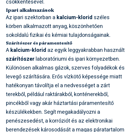
csökkentésével.
Ipari alkalmazások
Az ipari szektorban a
kalcium-klorid
széles
körben alkalmazott anyag, köszönhetően
sokoldalú fizikai és kémiai tulajdonságainak.
Szárítószer és páramentesítő
A
kalcium-klorid
az egyik leggyakrabban használt
szárítószer
laboratóriumi és ipari környezetben.
Különösen alkalmas gázok, szerves folyadékok és
levegő szárítására. Erős vízkötő képessége miatt
hatékonyan távolítja el a nedvességet a zárt
terekből, például raktárakból, konténerekből,
pincékből vagy akár háztartási páramentesítő
készülékekben. Segít megakadályozni a
penészesedést, a korróziót és az elektronikai
berendezések károsodását a magas páratartalom