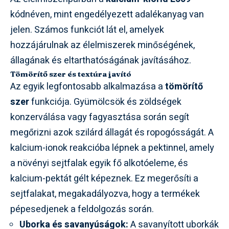
kódnéven, mint engedélyezett adalékanyag van
jelen. Számos funkciót lát el, amelyek
hozzájárulnak az élelmiszerek minőségének,
állagának és eltarthatóságának javításához.
Tömörítő szer és textúra javító
Az egyik legfontosabb alkalmazása a
tömörítő
szer
funkciója. Gyümölcsök és zöldségek
konzerválása vagy fagyasztása során segít
megőrizni azok szilárd állagát és ropogósságát. A
kalcium-ionok reakcióba lépnek a pektinnel, amely
a növényi sejtfalak egyik fő alkotóeleme, és
kalcium-pektát gélt képeznek. Ez megerősíti a
sejtfalakat, megakadályozva, hogy a termékek
pépesedjenek a feldolgozás során.
Uborka és savanyúságok:
A savanyított uborkák