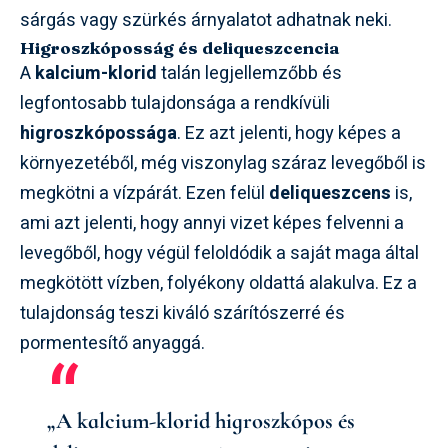
sárgás vagy szürkés árnyalatot adhatnak neki.
Higroszkóposság és deliqueszcencia
A
kalcium-klorid
talán legjellemzőbb és
legfontosabb tulajdonsága a rendkívüli
higroszkópossága
. Ez azt jelenti, hogy képes a
környezetéből, még viszonylag száraz levegőből is
megkötni a vízpárát. Ezen felül
deliqueszcens
is,
ami azt jelenti, hogy annyi vizet képes felvenni a
levegőből, hogy végül feloldódik a saját maga által
megkötött vízben, folyékony oldattá alakulva. Ez a
tulajdonság teszi kiváló szárítószerré és
pormentesítő anyaggá.
„A kalcium-klorid higroszkópos és