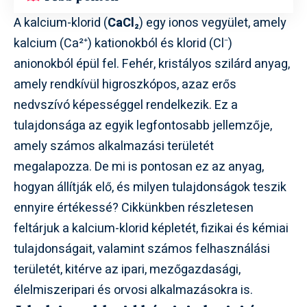
A kalcium-klorid (
CaCl₂
) egy ionos vegyület, amely
kalcium (Ca²⁺) kationokból és klorid (Cl⁻)
anionokból épül fel. Fehér, kristályos szilárd anyag,
amely rendkívül higroszkópos, azaz erős
nedvszívó képességgel rendelkezik. Ez a
tulajdonsága az egyik legfontosabb jellemzője,
amely számos alkalmazási területét
megalapozza. De mi is pontosan ez az anyag,
hogyan állítják elő, és milyen tulajdonságok teszik
ennyire értékessé? Cikkünkben részletesen
feltárjuk a kalcium-klorid képletét, fizikai és kémiai
tulajdonságait, valamint számos felhasználási
területét, kitérve az ipari, mezőgazdasági,
élelmiszeripari és orvosi alkalmazásokra is.