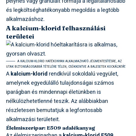
pelyhes vagy granulált formája a legáltalánosabb
és legköltséghatékonyabb megoldás a legtöbb
alkalmazáshoz.
A kalcium-klorid felhasználási
területei
A KALCIUM-KLORID HATÉKONYAN ALKALMAZHATÓ JÉGMENTESÍTÉSRE, AZ
UTAK BIZTONSÁGOSABBÁ TÉTELÉRE TÉLEN, CSÖKKENTVE A BALESETEK KOCKÁZATÁT.
A
kalcium-klorid
rendkívül sokoldalú vegyület,
amelynek egyedülálló tulajdonságai számos
iparágban és mindennapi életünkben is
nélkülözhetetlenné teszik. Az alábbiakban
részletesen bemutatjuk a legfontosabb
alkalmazási területeit.
Élelmiszeripar: E509 adalékanyag
Az élelmiszeriparban a
kalcium-klorid
E509