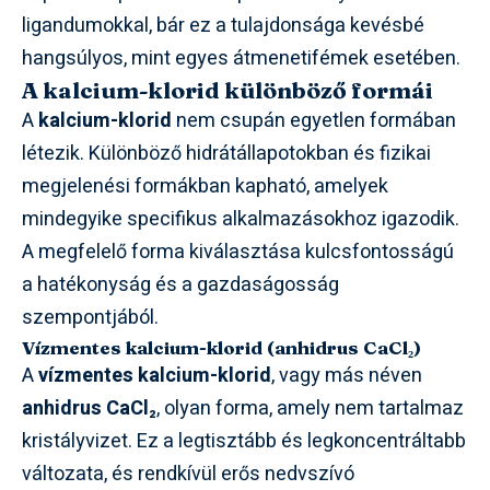
ligandumokkal, bár ez a tulajdonsága kevésbé
hangsúlyos, mint egyes átmenetifémek esetében.
A kalcium-klorid különböző formái
A
kalcium-klorid
nem csupán egyetlen formában
létezik. Különböző hidrátállapotokban és fizikai
megjelenési formákban kapható, amelyek
mindegyike specifikus alkalmazásokhoz igazodik.
A megfelelő forma kiválasztása kulcsfontosságú
a hatékonyság és a gazdaságosság
szempontjából.
Vízmentes kalcium-klorid (anhidrus CaCl₂)
A
vízmentes kalcium-klorid
, vagy más néven
anhidrus CaCl₂
, olyan forma, amely nem tartalmaz
kristályvizet. Ez a legtisztább és legkoncentráltabb
változata, és rendkívül erős nedvszívó