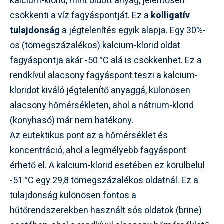
kalcium-klorid, mint oldott anyag, jelentősen
csökkenti a víz fagyáspontját. Ez a
kolligatív
tulajdonság
a jégtelenítés egyik alapja. Egy 30%-
os (tömegszázalékos) kalcium-klorid oldat
fagyáspontja akár -50 °C alá is csökkenhet. Ez a
rendkívül alacsony fagyáspont teszi a kalcium-
kloridot kiváló jégtelenítő anyaggá, különösen
alacsony hőmérsékleten, ahol a nátrium-klorid
(konyhasó) már nem hatékony.
Az eutektikus pont az a hőmérséklet és
koncentráció, ahol a legmélyebb fagyáspont
érhető el. A kalcium-klorid esetében ez körülbelül
-51 °C egy 29,8 tömegszázalékos oldatnál. Ez a
tulajdonság különösen fontos a
hűtőrendszerekben használt sós oldatok (brine)