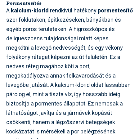
Pormentesítés
A
kalcium-klorid
rendkívül hatékony
pormentesítő
szer földutakon, építkezéseken, bányákban és
egyéb poros területeken. A higroszkópos és
deliqueszcens tulajdonságai miatt képes
megkötni a levegő nedvességét, és egy vékony
folyékony réteget képezni az út felületén. Ez a
nedves réteg magához köti a port,
megakadályozva annak felkavarodását és a
levegőbe jutását. A kalcium-klorid oldat lassabban
párolog el, mint a tiszta víz, így hosszabb ideig
biztosítja a pormentes állapotot. Ez nemcsak a
láthatóságot javítja és a járművek kopását
csökkenti, hanem a légzőszervi betegségek
kockázatát is mérsékeli a por belégzésének