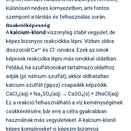
különösen nedves környezetben, ami fontos
szempont a tárolás és felhasználás során.
Reakcióképesség
A
kalcium-klorid
viszonylag stabil vegyület, de
képes bizonyos reakciókba lépni. Vízben oldva
disszociál Ca²⁺ és Cl⁻ ionokra. Ezek az ionok
képesek reakcióba lépni más ionokkal oldatban.
Például, ha szulfátionokat tartalmazó oldathoz
adják (pl. nátrium-szulfát), akkor oldhatatlan
kalcium-szulfát (gipsz) csapadék képződik:
CaCl₂(aq) + Na₂SO₄(aq) → CaSO₄(s) + 2NaCl(aq)
Ez a reakció felhasználható a víz keménységének
csökkentésére, bár erre a célra gyakrabban
használnak más vegyületeket. A kalcium-klorid
képes komplexeket is képezni bizonyos