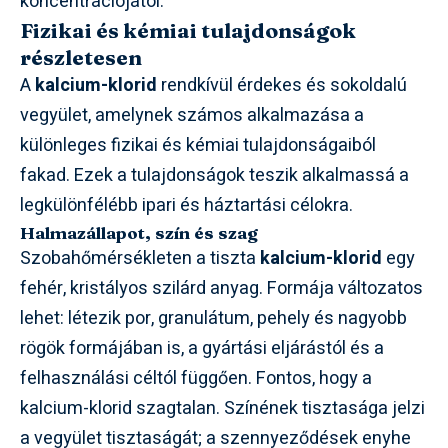
koncentrációjától.
Fizikai és kémiai tulajdonságok
részletesen
A
kalcium-klorid
rendkívül érdekes és sokoldalú
vegyület, amelynek számos alkalmazása a
különleges fizikai és kémiai tulajdonságaiból
fakad. Ezek a tulajdonságok teszik alkalmassá a
legkülönfélébb ipari és háztartási célokra.
Halmazállapot, szín és szag
Szobahőmérsékleten a tiszta
kalcium-klorid
egy
fehér, kristályos szilárd anyag. Formája változatos
lehet: létezik por, granulátum, pehely és nagyobb
rögök formájában is, a gyártási eljárástól és a
felhasználási céltól függően. Fontos, hogy a
kalcium-klorid szagtalan. Színének tisztasága jelzi
a vegyület tisztaságát; a szennyeződések enyhe