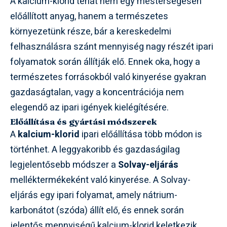
A kalcium-klorid tehát nem egy mesterségesen
előállított anyag, hanem a természetes
környezetünk része, bár a kereskedelmi
felhasználásra szánt mennyiség nagy részét ipari
folyamatok során állítják elő. Ennek oka, hogy a
természetes forrásokból való kinyerése gyakran
gazdaságtalan, vagy a koncentrációja nem
elegendő az ipari igények kielégítésére.
Előállítása és gyártási módszerek
A
kalcium-klorid
ipari előállítása több módon is
történhet. A leggyakoribb és gazdaságilag
legjelentősebb módszer a
Solvay-eljárás
melléktermékeként való kinyerése. A Solvay-
eljárás egy ipari folyamat, amely nátrium-
karbonátot (szóda) állít elő, és ennek során
jelentős mennyiségű kalcium-klorid keletkezik