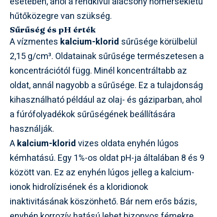
esetében, ahol a rendkívül alacsony hőmérsékletű
hűtőközegre van szükség.
Sűrűség és pH érték
A vízmentes
kalcium-klorid
sűrűsége körülbelül
2,15 g/cm³. Oldatainak sűrűsége természetesen a
koncentrációtól függ. Minél koncentráltabb az
oldat, annál nagyobb a sűrűsége. Ez a tulajdonság
kihasználható például az olaj- és gáziparban, ahol
a fúrófolyadékok sűrűségének beállítására
használják.
A
kalcium-klorid
vizes oldata enyhén lúgos
kémhatású. Egy 1%-os oldat pH-ja általában 8 és 9
között van. Ez az enyhén lúgos jelleg a kalcium-
ionok hidrolízisének és a kloridionok
inaktivitásának köszönhető. Bár nem erős bázis,
enyhén korrozív hatású lehet bizonyos fémekre,