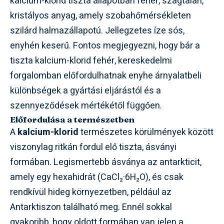
kalcium-klorid tiszta állapotban fehér, szagtalan,
kristályos anyag, amely szobahőmérsékleten
szilárd halmazállapotú. Jellegzetes íze sós,
enyhén keserű. Fontos megjegyezni, hogy bár a
tiszta kalcium-klorid fehér, kereskedelmi
forgalomban előfordulhatnak enyhe árnyalatbeli
különbségek a gyártási eljárástól és a
szennyeződések mértékétől függően.
Előfordulása a természetben
A
kalcium-klorid
természetes körülmények között
viszonylag ritkán fordul elő tiszta, ásványi
formában. Legismertebb ásványa az antarkticit,
amely egy hexahidrát (CaCl₂·6H₂O), és csak
rendkívül hideg környezetben, például az
Antarktiszon található meg. Ennél sokkal
gyakoribb, hogy oldott formában van jelen a