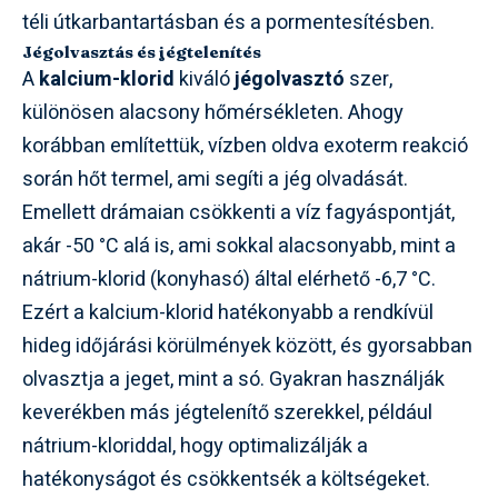
téli útkarbantartásban és a pormentesítésben.
Jégolvasztás és jégtelenítés
A
kalcium-klorid
kiváló
jégolvasztó
szer,
különösen alacsony hőmérsékleten. Ahogy
korábban említettük, vízben oldva exoterm reakció
során hőt termel, ami segíti a jég olvadását.
Emellett drámaian csökkenti a víz fagyáspontját,
akár -50 °C alá is, ami sokkal alacsonyabb, mint a
nátrium-klorid (konyhasó) által elérhető -6,7 °C.
Ezért a kalcium-klorid hatékonyabb a rendkívül
hideg időjárási körülmények között, és gyorsabban
olvasztja a jeget, mint a só. Gyakran használják
keverékben más jégtelenítő szerekkel, például
nátrium-kloriddal, hogy optimalizálják a
hatékonyságot és csökkentsék a költségeket.