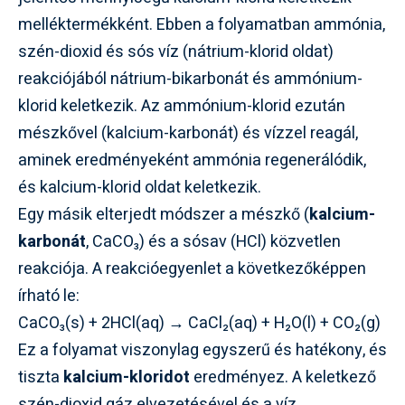
melléktermékként. Ebben a folyamatban ammónia,
szén-dioxid és sós víz (nátrium-klorid oldat)
reakciójából nátrium-bikarbonát és ammónium-
klorid keletkezik. Az ammónium-klorid ezután
mészkővel (kalcium-karbonát) és vízzel reagál,
aminek eredményeként ammónia regenerálódik,
és kalcium-klorid oldat keletkezik.
Egy másik elterjedt módszer a mészkő (
kalcium-
karbonát
, CaCO₃) és a sósav (HCl) közvetlen
reakciója. A reakcióegyenlet a következőképpen
írható le:
CaCO₃(s) + 2HCl(aq) → CaCl₂(aq) + H₂O(l) + CO₂(g)
Ez a folyamat viszonylag egyszerű és hatékony, és
tiszta
kalcium-kloridot
eredményez. A keletkező
szén-dioxid gáz elvezetésével és a víz