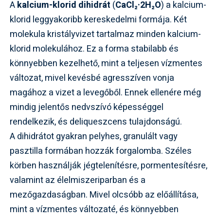
A
kalcium-klorid dihidrát
(
CaCl₂·2H₂O
) a kalcium-
klorid leggyakoribb kereskedelmi formája. Két
molekula kristályvizet tartalmaz minden kalcium-
klorid molekulához. Ez a forma stabilabb és
könnyebben kezelhető, mint a teljesen vízmentes
változat, mivel kevésbé agresszíven vonja
magához a vizet a levegőből. Ennek ellenére még
mindig jelentős nedvszívó képességgel
rendelkezik, és deliqueszcens tulajdonságú.
A dihidrátot gyakran pelyhes, granulált vagy
pasztilla formában hozzák forgalomba. Széles
körben használják jégtelenítésre, pormentesítésre,
valamint az élelmiszeriparban és a
mezőgazdaságban. Mivel olcsóbb az előállítása,
mint a vízmentes változaté, és könnyebben