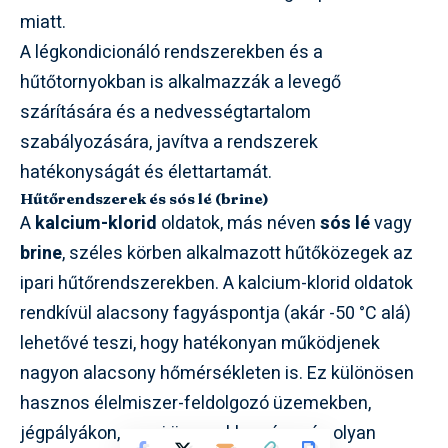
miatt.
A légkondicionáló rendszerekben és a
hűtőtornyokban is alkalmazzák a levegő
szárítására és a nedvességtartalom
szabályozására, javítva a rendszerek
hatékonyságát és élettartamát.
Hűtőrendszerek és sós lé (brine)
A
kalcium-klorid
oldatok, más néven
sós lé
vagy
brine
, széles körben alkalmazott hűtőközegek az
ipari hűtőrendszerekben. A kalcium-klorid oldatok
rendkívül alacsony fagyáspontja (akár -50 °C alá)
lehetővé teszi, hogy hatékonyan működjenek
nagyon alacsony hőmérsékleten is. Ez különösen
hasznos élelmiszer-feldolgozó üzemekben,
jégpályákon, vegyi üzemekben és más olyan