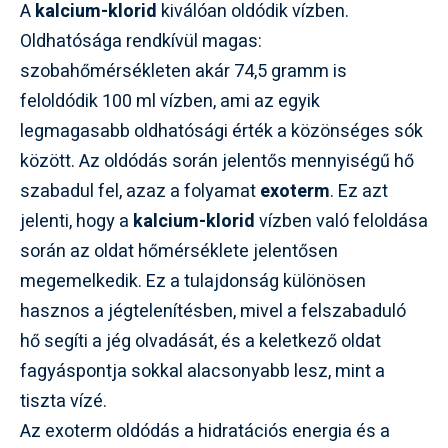
A
kalcium-klorid
kiválóan oldódik vízben.
Oldhatósága rendkívül magas:
szobahőmérsékleten akár 74,5 gramm is
feloldódik 100 ml vízben, ami az egyik
legmagasabb oldhatósági érték a közönséges sók
között. Az oldódás során jelentős mennyiségű hő
szabadul fel, azaz a folyamat
exoterm
. Ez azt
jelenti, hogy a
kalcium-klorid
vízben való feloldása
során az oldat hőmérséklete jelentősen
megemelkedik. Ez a tulajdonság különösen
hasznos a jégtelenítésben, mivel a felszabaduló
hő segíti a jég olvadását, és a keletkező oldat
fagyáspontja sokkal alacsonyabb lesz, mint a
tiszta vízé.
Az exoterm oldódás a hidratációs energia és a