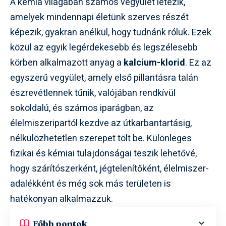
A kémia világában számos vegyület létezik,
amelyek mindennapi életünk szerves részét
képezik, gyakran anélkül, hogy tudnánk róluk. Ezek
közül az egyik legérdekesebb és legszélesebb
körben alkalmazott anyag a
kalcium-klorid
. Ez az
egyszerű vegyület, amely első pillantásra talán
észrevétlennek tűnik, valójában rendkívül
sokoldalú, és számos iparágban, az
élelmiszeripartól kezdve az útkarbantartásig,
nélkülözhetetlen szerepet tölt be. Különleges
fizikai és kémiai tulajdonságai teszik lehetővé,
hogy szárítószerként, jégtelenítőként, élelmiszer-
adalékként és még sok más területen is
hatékonyan alkalmazzuk.
Főbb pontok