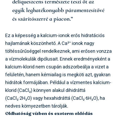
deliqueszcens természete teszi őt az
egyik leghatékonyabb páramentesítővé
és szárítószerré a piacon.”
Ez a képesség a kalcium-ionok erős hidratációs
hajlamának köszönhető. A Ca²⁺ ionok nagy
töltéssűrűséggel rendelkeznek, ami erősen vonzza
a vízmolekulák dipólusait. Ennek eredményeként a
kalcium-klorid nem csupán adszorbeálja a vizet a
felületén, hanem kémiailag is megköti azt, gyakran
hidrátok formájában. Például a vízmentes kalcium-
klorid (CaCl₂) könnyen alakul dihidráttá
(CaCl₂·2H₂O) vagy hexahidráttá (CaCl₂·6H₂O), ha
nedves környezetben tárolják.
Oldhatóság vízben és exoterm oldódás