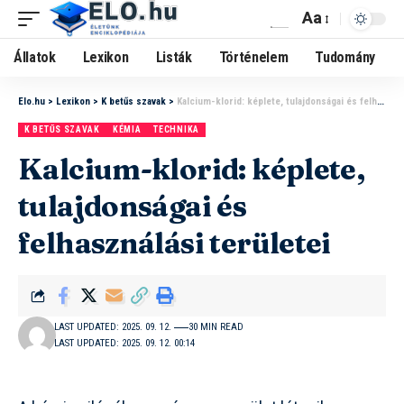
Aa
Állatok
Lexikon
Listák
Történelem
Tudomány
Elo.hu
>
Lexikon
>
K betűs szavak
>
Kalcium-klorid: képlete, tulajdonságai és felhasználási területei
K BETŰS SZAVAK
KÉMIA
TECHNIKA
Kalcium-klorid: képlete,
tulajdonságai és
felhasználási területei
LAST UPDATED: 2025. 09. 12.
30 MIN READ
LAST UPDATED: 2025. 09. 12. 00:14