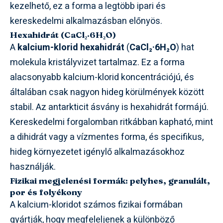
kezelhető, ez a forma a legtöbb ipari és
kereskedelmi alkalmazásban előnyös.
Hexahidrát (CaCl₂·6H₂O)
A
kalcium-klorid hexahidrát
(
CaCl₂·6H₂O
) hat
molekula kristályvizet tartalmaz. Ez a forma
alacsonyabb kalcium-klorid koncentrációjú, és
általában csak nagyon hideg körülmények között
stabil. Az antarkticit ásvány is hexahidrát formájú.
Kereskedelmi forgalomban ritkábban kapható, mint
a dihidrát vagy a vízmentes forma, és specifikus,
hideg környezetet igénylő alkalmazásokhoz
használják.
Fizikai megjelenési formák: pelyhes, granulált,
por és folyékony
A kalcium-kloridot számos fizikai formában
gyártják, hogy megfeleljenek a különböző