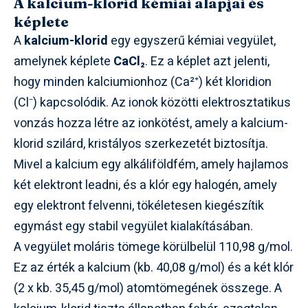
A kalcium-klorid kémiai alapjai és
képlete
A
kalcium-klorid
egy egyszerű kémiai vegyület,
amelynek képlete
CaCl₂
. Ez a képlet azt jelenti,
hogy minden kalciumionhoz (Ca²⁺) két kloridion
(Cl⁻) kapcsolódik. Az ionok közötti elektrosztatikus
vonzás hozza létre az ionkötést, amely a kalcium-
klorid szilárd, kristályos szerkezetét biztosítja.
Mivel a kalcium egy alkáliföldfém, amely hajlamos
két elektront leadni, és a klór egy halogén, amely
egy elektront felvenni, tökéletesen kiegészítik
egymást egy stabil vegyület kialakításában.
A vegyület moláris tömege körülbelül 110,98 g/mol.
Ez az érték a kalcium (kb. 40,08 g/mol) és a két klór
(2 x kb. 35,45 g/mol) atomtömegének összege. A