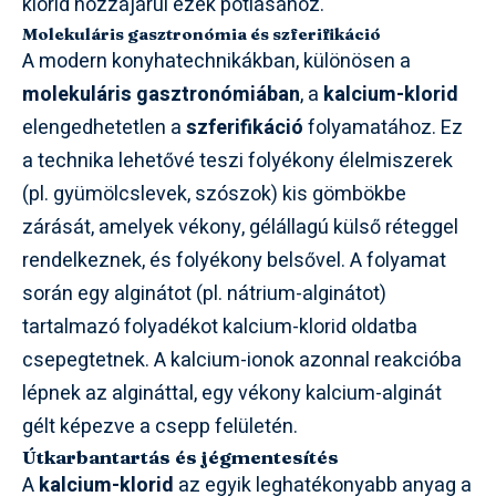
klorid hozzájárul ezek pótlásához.
Molekuláris gasztronómia és szferifikáció
A modern konyhatechnikákban, különösen a
molekuláris gasztronómiában
, a
kalcium-klorid
elengedhetetlen a
szferifikáció
folyamatához. Ez
a technika lehetővé teszi folyékony élelmiszerek
(pl. gyümölcslevek, szószok) kis gömbökbe
zárását, amelyek vékony, gélállagú külső réteggel
rendelkeznek, és folyékony belsővel. A folyamat
során egy alginátot (pl. nátrium-alginátot)
tartalmazó folyadékot kalcium-klorid oldatba
csepegtetnek. A kalcium-ionok azonnal reakcióba
lépnek az algináttal, egy vékony kalcium-alginát
gélt képezve a csepp felületén.
Útkarbantartás és jégmentesítés
A
kalcium-klorid
az egyik leghatékonyabb anyag a