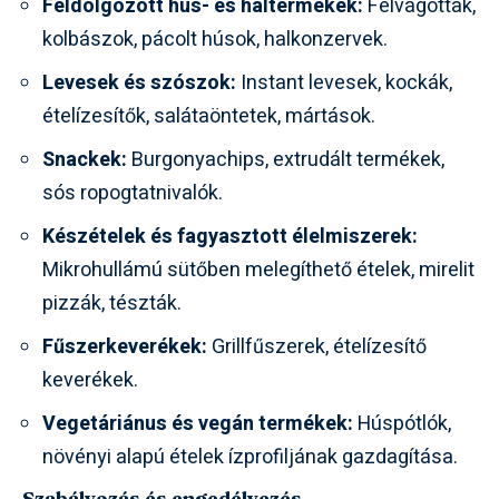
Feldolgozott hús- és haltermékek:
Felvágottak,
kolbászok, pácolt húsok, halkonzervek.
Levesek és szószok:
Instant levesek, kockák,
ételízesítők, salátaöntetek, mártások.
Snackek:
Burgonyachips, extrudált termékek,
sós ropogtatnivalók.
Készételek és fagyasztott élelmiszerek:
Mikrohullámú sütőben melegíthető ételek, mirelit
pizzák, tészták.
Fűszerkeverékek:
Grillfűszerek, ételízesítő
keverékek.
Vegetáriánus és vegán termékek:
Húspótlók,
növényi alapú ételek ízprofiljának gazdagítása.
Szabályozás és engedélyezés