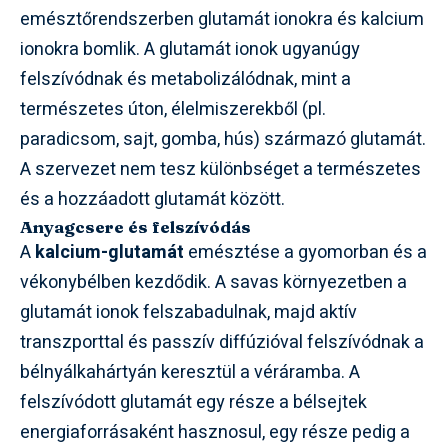
emésztőrendszerben glutamát ionokra és kalcium
ionokra bomlik. A glutamát ionok ugyanúgy
felszívódnak és metabolizálódnak, mint a
természetes úton, élelmiszerekből (pl.
paradicsom, sajt, gomba, hús) származó glutamát.
A szervezet nem tesz különbséget a természetes
és a hozzáadott glutamát között.
Anyagcsere és felszívódás
A
kalcium-glutamát
emésztése a gyomorban és a
vékonybélben kezdődik. A savas környezetben a
glutamát ionok felszabadulnak, majd aktív
transzporttal és passzív diffúzióval felszívódnak a
bélnyálkahártyán keresztül a véráramba. A
felszívódott glutamát egy része a bélsejtek
energiaforrásaként hasznosul, egy része pedig a