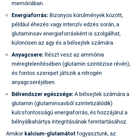
memóriában.
Energiaforrás:
Bizonyos körülmények között,
például éhezés vagy intenzív edzés során, a
glutaminsav energiaforrásként is szolgálhat,
különösen az agy és a bélsejtek számára.
Anyagcsere:
Részt vesz az ammónia
méregtelenítésében (glutamin szintézise révén),
és fontos szerepet játszik a nitrogén
anyagcseréjében.
Bélrendszer egészsége:
A bélsejtek számára a
glutamin (glutaminsavból szintetizálódik)
kulcsfontosságú energiaforrás, és hozzájárul a
bélnyálkahártya integritásának fenntartásához.
Amikor
kalcium-glutamátot
fogyasztunk, az