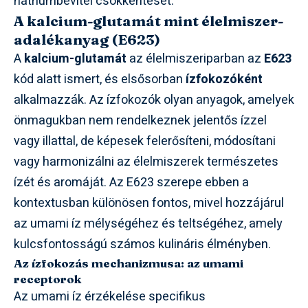
nátriumbevitel csökkentését.
A kalcium-glutamát mint élelmiszer-
adalékanyag (E623)
A
kalcium-glutamát
az élelmiszeriparban az
E623
kód alatt ismert, és elsősorban
ízfokozóként
alkalmazzák. Az ízfokozók olyan anyagok, amelyek
önmagukban nem rendelkeznek jelentős ízzel
vagy illattal, de képesek felerősíteni, módosítani
vagy harmonizálni az élelmiszerek természetes
ízét és aromáját. Az E623 szerepe ebben a
kontextusban különösen fontos, mivel hozzájárul
az umami íz mélységéhez és teltségéhez, amely
kulcsfontosságú számos kulináris élményben.
Az ízfokozás mechanizmusa: az umami
receptorok
Az umami íz érzékelése specifikus