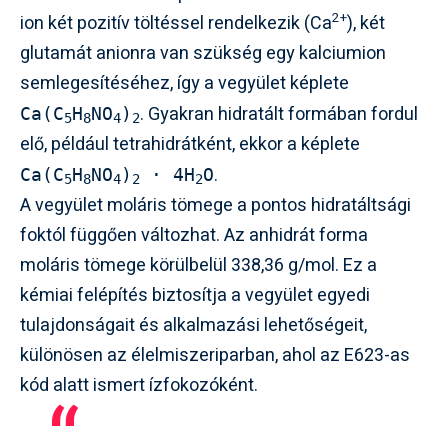
2+
ion két pozitív töltéssel rendelkezik (Ca
), két
glutamát anionra van szükség egy kalciumion
semlegesítéséhez, így a vegyület képlete
. Gyakran hidratált formában fordul
Ca(C
H
NO
)
5
8
4
2
elő, például tetrahidrátként, ekkor a képlete
.
Ca(C
H
NO
)
· 4H
O
5
8
4
2
2
A vegyület moláris tömege a pontos hidratáltsági
foktól függően változhat. Az anhidrát forma
moláris tömege körülbelül 338,36 g/mol. Ez a
kémiai felépítés biztosítja a vegyület egyedi
tulajdonságait és alkalmazási lehetőségeit,
különösen az élelmiszeriparban, ahol az E623-as
kód alatt ismert ízfokozóként.