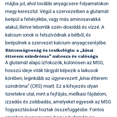
májba jut, ahol további anyagcsere-folyamatokon
megy keresztül. Végül a szervezetben a glutamát
beépül a fehérjékbe, vagy más aminosavakká
alakul, illetve lebomlik szén-dioxiddá és vízzé. A
kalcium ionok is felszívódnak a bélből, és
beépülnek a szervezet kalcium-anyagcseréjébe.
Biztonságosság és toxikológia: a „kínai
étterem szindróma” mítosza és valósága
A glutamát alapú ízfokozók, különösen az MSG,
hosszú ideje viták tárgyát képezik a laikusok
körében, leginkább az úgynevezett „kínai étterem
szindróma” (CRS) miatt. Ez a kifejezés olyan
tünetekre utal, mint a fejfájás, mellkasi fájdalom,
izzadás és zsibbadás, amelyeket egyesek az MSG
fogyasztásával hoztak összefüggésbe. Fontos