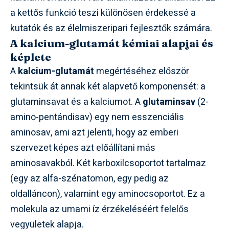
a kettős funkció teszi különösen érdekessé a
kutatók és az élelmiszeripari fejlesztők számára.
A kalcium-glutamát kémiai alapjai és
képlete
A
kalcium-glutamát
megértéséhez először
tekintsük át annak két alapvető komponensét: a
glutaminsavat és a kalciumot. A
glutaminsav
(2-
amino-pentándisav) egy nem esszenciális
aminosav, ami azt jelenti, hogy az emberi
szervezet képes azt előállítani más
aminosavakból. Két karboxilcsoportot tartalmaz
(egy az alfa-szénatomon, egy pedig az
oldalláncon), valamint egy aminocsoportot. Ez a
molekula az umami íz érzékeléséért felelős
vegyületek alapja.