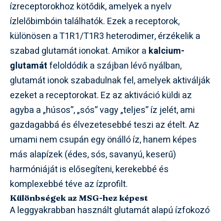
ízreceptorokhoz kötődik, amelyek a nyelv
ízlelőbimbóin találhatók. Ezek a receptorok,
különösen a T1R1/T1R3 heterodimer, érzékelik a
szabad glutamát ionokat. Amikor a
kalcium-
glutamát
feloldódik a szájban lévő nyálban,
glutamát ionok szabadulnak fel, amelyek aktiválják
ezeket a receptorokat. Ez az aktiváció küldi az
agyba a „húsos”, „sós” vagy „teljes” íz jelét, ami
gazdagabbá és élvezetesebbé teszi az ételt. Az
umami nem csupán egy önálló íz, hanem képes
más alapízek (édes, sós, savanyú, keserű)
harmóniáját is elősegíteni, kerekebbé és
komplexebbé téve az ízprofilt.
Különbségek az MSG-hez képest
A leggyakrabban használt glutamát alapú ízfokozó