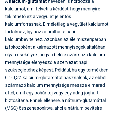
A
kalcium-glutamát
nevében is hordozza a
kalciumot, ami felveti a kérdést, hogy mennyire
tekinthető ez a vegyület jelentős
kalciumforrásnak. Elméletileg a vegyület kalciumot
tartalmaz, így hozzájárulhat a napi
kalciumbevitelhez. Azonban az élelmiszeriparban
ízfokozóként alkalmazott mennyiségek általában
olyan csekélyek, hogy a belőle származó kalcium
mennyisége elenyésző a szervezet napi
szükségletéhez képest. Például, ha egy termékben
0,1-0,5% kalcium-glutamátot használnak, az ebből
származó kalcium mennyisége messze elmarad
attól, amit egy pohár tej vagy egy adag joghurt
biztosítana. Ennek ellenére, a nátrium-glutamáttal
(MSG) összehasonlítva, ahol a nátrium bevitelre