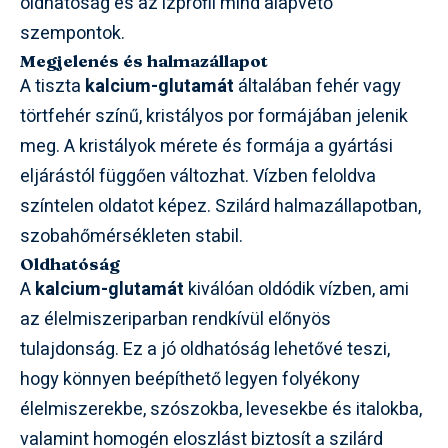
oldhatóság és az ízprofil mind alapvető
szempontok.
Megjelenés és halmazállapot
A tiszta
kalcium-glutamát
általában fehér vagy
törtfehér színű, kristályos por formájában jelenik
meg. A kristályok mérete és formája a gyártási
eljárástól függően változhat. Vízben feloldva
színtelen oldatot képez. Szilárd halmazállapotban,
szobahőmérsékleten stabil.
Oldhatóság
A
kalcium-glutamát
kiválóan oldódik vízben, ami
az élelmiszeriparban rendkívül előnyös
tulajdonság. Ez a jó oldhatóság lehetővé teszi,
hogy könnyen beépíthető legyen folyékony
élelmiszerekbe, szószokba, levesekbe és italokba,
valamint homogén eloszlást biztosít a szilárd