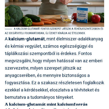
A KALCIUM-GLUTAMÁT FONTOS SZEREPET JÁTSZIK A FEHÉRJESZINTÉZISBEN ÉS
AZ IDEGÁTVITELI FOLYAMATOKBAN, ÚJ ÍZEKET KÍNÁLVA AZ ÉTELEKNEK.
A
kalcium-glutamát
, mint élelmiszer-adalékanyag
és kémiai vegyület, számos egészségügyi és
táplálkozási szempontból is érdekes. Fontos
megvizsgálni, hogy milyen hatással van az emberi
szervezetre, milyen szerepet játszik az
anyagcserében, és mennyire biztonságos a
fogyasztása. Ez a szakasz részletesen foglalkozik
ezekkel a kérdésekkel, eloszlatva a tévhiteket és
bemutatva a tudományos tényeket.
A kalcium-glutamát mint kalciumforrás