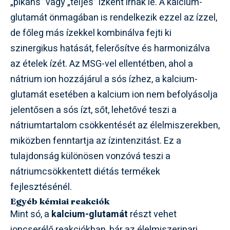
„pikáns” vagy „teljes” ízként írnak le. A kalcium-
glutamát önmagában is rendelkezik ezzel az ízzel,
de főleg más ízekkel kombinálva fejti ki
szinergikus hatását, felerősítve és harmonizálva
az ételek ízét. Az MSG-vel ellentétben, ahol a
nátrium ion hozzájárul a sós ízhez, a kalcium-
glutamát esetében a kalcium ion nem befolyásolja
jelentősen a sós ízt, sőt, lehetővé teszi a
nátriumtartalom csökkentését az élelmiszerekben,
miközben fenntartja az ízintenzitást. Ez a
tulajdonság különösen vonzóvá teszi a
nátriumcsökkentett diétás termékek
fejlesztésénél.
Egyéb kémiai reakciók
Mint só, a
kalcium-glutamát
részt vehet
ioncserélő reakciókban, bár az élelmiszeripari