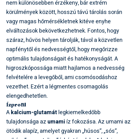
nem különösebben érzékeny, bár extrém
körülmények között, hosszú távú tárolás során
vagy magas hőmérsékletnek kitéve enyhe
elváltozások bekövetkezhetnek. Fontos, hogy
száraz, hűvös helyen tárolják, távol a közvetlen
napfénytől és nedvességtől, hogy megőrizze
optimális tulajdonságait és hatékonyságát. A
higroszkópossága miatt hajlamos a nedvesség
felvételére a levegőből, ami csomósodáshoz
vezethet. Ezért a légmentes csomagolás
elengedhetetlen.
Ízprofil
A
kalcium-glutamát
legkiemelkedőbb
tulajdonsága az
umami
íz fokozása. Az umami az
ötödik alapíz, amelyet gyakran „húsos”, „sós”,