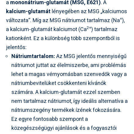
a
mononátrium-glutamát (MSG, E621)
. A
kalcium-glutamát
lényegében az MSG „kalciumos
+
változata”. Míg az MSG nátriumot tartalmaz (Na
),
2+
a kalcium-glutamát kalciumot (Ca
) tartalmaz
kationként. Ez a különbség több szempontból is
jelentős:
Nátriumtartalom:
Az MSG jelentős mennyiségű
nátriumot juttat az élelmiszerbe, ami problémás
lehet a magas vérnyomásban szenvedők vagy a
nátriumbevitelüket csökkenteni kívánók
számára. A kalcium-glutamát ezzel szemben
nem tartalmaz nátriumot, így ideális alternatíva a
nátriumszegény termékek ízének fokozására.
Ez egyre fontosabb szempont a
közegészségügyi ajánlások és a fogyasztói