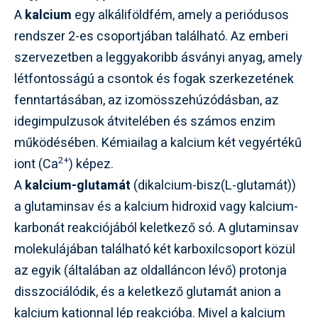
A
kalcium
egy alkáliföldfém, amely a periódusos
rendszer 2-es csoportjában található. Az emberi
szervezetben a leggyakoribb ásványi anyag, amely
létfontosságú a csontok és fogak szerkezetének
fenntartásában, az izomösszehúzódásban, az
idegimpulzusok átvitelében és számos enzim
működésében. Kémiailag a kalcium két vegyértékű
2+
iont (Ca
) képez.
A
kalcium-glutamát
(dikalcium-bisz(L-glutamát))
a glutaminsav és a kalcium hidroxid vagy kalcium-
karbonát reakciójából keletkező só. A glutaminsav
molekulájában található két karboxilcsoport közül
az egyik (általában az oldalláncon lévő) protonja
disszociálódik, és a keletkező glutamát anion a
kalcium kationnal lép reakcióba. Mivel a kalcium