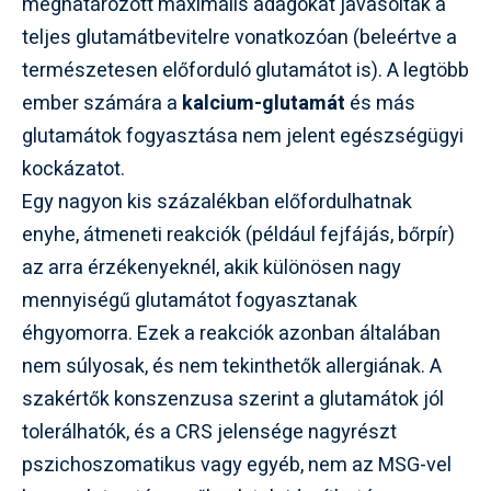
meghatározott maximális adagokat javasoltak a
teljes glutamátbevitelre vonatkozóan (beleértve a
természetesen előforduló glutamátot is). A legtöbb
ember számára a
kalcium-glutamát
és más
glutamátok fogyasztása nem jelent egészségügyi
kockázatot.
Egy nagyon kis százalékban előfordulhatnak
enyhe, átmeneti reakciók (például fejfájás, bőrpír)
az arra érzékenyeknél, akik különösen nagy
mennyiségű glutamátot fogyasztanak
éhgyomorra. Ezek a reakciók azonban általában
nem súlyosak, és nem tekinthetők allergiának. A
szakértők konszenzusa szerint a glutamátok jól
tolerálhatók, és a CRS jelensége nagyrészt
pszichoszomatikus vagy egyéb, nem az MSG-vel