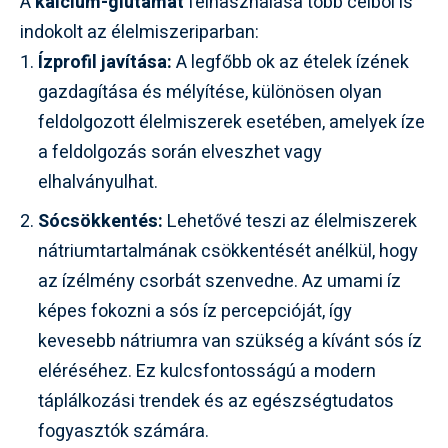
A
kalcium-glutamát
felhasználása több célból is
indokolt az élelmiszeriparban:
Ízprofil javítása:
A legfőbb ok az ételek ízének
gazdagítása és mélyítése, különösen olyan
feldolgozott élelmiszerek esetében, amelyek íze
a feldolgozás során elveszhet vagy
elhalványulhat.
Sócsökkentés:
Lehetővé teszi az élelmiszerek
nátriumtartalmának csökkentését anélkül, hogy
az ízélmény csorbát szenvedne. Az umami íz
képes fokozni a sós íz percepcióját, így
kevesebb nátriumra van szükség a kívánt sós íz
eléréséhez. Ez kulcsfontosságú a modern
táplálkozási trendek és az egészségtudatos
fogyasztók számára.