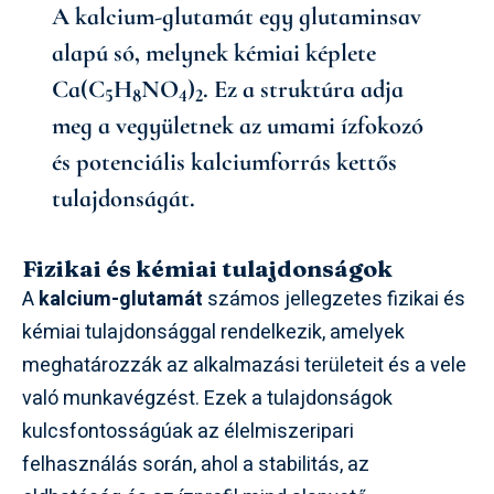
A kalcium-glutamát egy glutaminsav
alapú só, melynek kémiai képlete
Ca(C
H
NO
)
. Ez a struktúra adja
5
8
4
2
meg a vegyületnek az umami ízfokozó
és potenciális kalciumforrás kettős
tulajdonságát.
Fizikai és kémiai tulajdonságok
A
kalcium-glutamát
számos jellegzetes fizikai és
kémiai tulajdonsággal rendelkezik, amelyek
meghatározzák az alkalmazási területeit és a vele
való munkavégzést. Ezek a tulajdonságok
kulcsfontosságúak az élelmiszeripari
felhasználás során, ahol a stabilitás, az