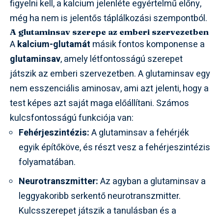
figyelni kell, a kalcium jelenléte egyértelmű előny,
még ha nem is jelentős táplálkozási szempontból.
A glutaminsav szerepe az emberi szervezetben
A
kalcium-glutamát
másik fontos komponense a
glutaminsav
, amely létfontosságú szerepet
játszik az emberi szervezetben. A glutaminsav egy
nem esszenciális aminosav, ami azt jelenti, hogy a
test képes azt saját maga előállítani. Számos
kulcsfontosságú funkciója van:
Fehérjeszintézis:
A glutaminsav a fehérjék
egyik építőköve, és részt vesz a fehérjeszintézis
folyamatában.
Neurotranszmitter:
Az agyban a glutaminsav a
leggyakoribb serkentő neurotranszmitter.
Kulcsszerepet játszik a tanulásban és a