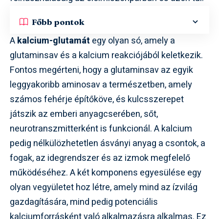
Főbb pontok
A
kalcium-glutamát
egy olyan só, amely a
glutaminsav és a kalcium reakciójából keletkezik.
Fontos megérteni, hogy a glutaminsav az egyik
leggyakoribb aminosav a természetben, amely
számos fehérje építőköve, és kulcsszerepet
játszik az emberi anyagcserében, sőt,
neurotranszmitterként is funkcionál. A kalcium
pedig nélkülözhetetlen ásványi anyag a csontok, a
fogak, az idegrendszer és az izmok megfelelő
működéséhez. A két komponens egyesülése egy
olyan vegyületet hoz létre, amely mind az ízvilág
gazdagítására, mind pedig potenciális
kalciumforrásként való alkalmazásra alkalmas. Ez