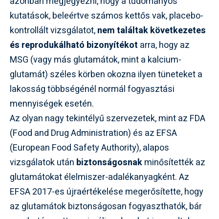
azonban megjegyezni, hogy a tudományos
kutatások, beleértve számos kettős vak, placebo-
kontrollált vizsgálatot,
nem találtak következetes
és reprodukálható bizonyítékot
arra, hogy az
MSG (vagy más glutamátok, mint a kalcium-
glutamát) széles körben okozna ilyen tüneteket a
lakosság többségénél normál fogyasztási
mennyiségek esetén.
Az olyan nagy tekintélyű szervezetek, mint az FDA
(Food and Drug Administration) és az EFSA
(European Food Safety Authority), alapos
vizsgálatok után
biztonságosnak
minősítették az
glutamátokat élelmiszer-adalékanyagként. Az
EFSA 2017-es újraértékelése megerősítette, hogy
az glutamátok biztonságosan fogyaszthatók, bár