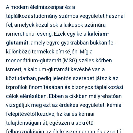
A modern élelmiszeripar és a
táplálkozástudomány számos vegyületet használ
fel, amelyek közül sok a laikusok számára
ismeretlenül cseng. Ezek egyike a
kalcium-
glutamát
, amely egyre gyakrabban bukkan fel
különböző termékek címkéjén. Míg a
mononátrium-glutamát (MSG) széles körben
ismert, a kalcium-glutamát kevésbé van a
köztudatban, pedig jelentős szerepet játszik az
ízprofilok finomításában és bizonyos táplálkozási
célok elérésében. Ebben a cikkben mélyrehatóan
vizsgáljuk meg ezt az érdekes vegyületet: kémiai
felépítésétől kezdve, fizikai és kémiai
tulajdonságain át, egészen a sokrétű
felhasználásáig az élelmiszeriparban és azon túl.