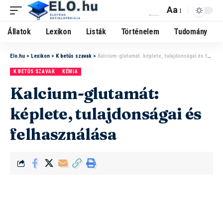
Aa
Állatok
Lexikon
Listák
Történelem
Tudomány
Elo.hu
>
Lexikon
>
K betűs szavak
>
Kalcium-glutamát: képlete, tulajdonságai és felhasználása
K BETŰS SZAVAK
KÉMIA
Kalcium-glutamát:
képlete, tulajdonságai és
felhasználása