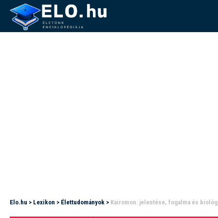
Elo.hu
>
Lexikon
>
Élettudományok
>
Kairomon: jelentése, fogalma és biológ