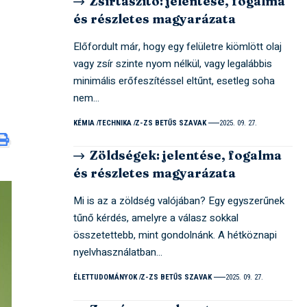
Zsírtaszító: jelentése, fogalma
és részletes magyarázata
Előfordult már, hogy egy felületre kiömlött olaj
vagy zsír szinte nyom nélkül, vagy legalábbis
minimális erőfeszítéssel eltűnt, esetleg soha
nem…
KÉMIA
TECHNIKA
Z-ZS BETŰS SZAVAK
2025. 09. 27.
Zöldségek: jelentése, fogalma
és részletes magyarázata
Mi is az a zöldség valójában? Egy egyszerűnek
tűnő kérdés, amelyre a válasz sokkal
összetettebb, mint gondolnánk. A hétköznapi
nyelvhasználatban…
ÉLETTUDOMÁNYOK
Z-ZS BETŰS SZAVAK
2025. 09. 27.