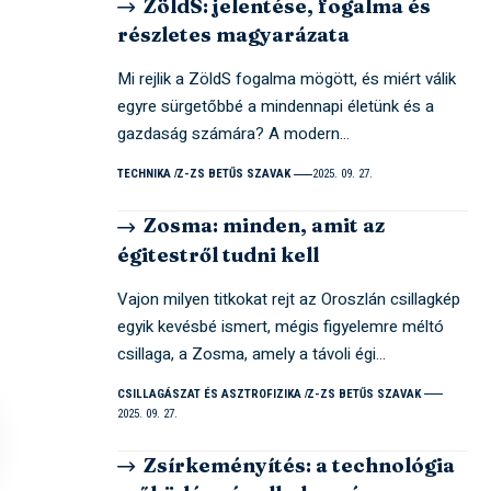
ZöldS: jelentése, fogalma és
részletes magyarázata
Mi rejlik a ZöldS fogalma mögött, és miért válik
egyre sürgetőbbé a mindennapi életünk és a
gazdaság számára? A modern…
TECHNIKA
Z-ZS BETŰS SZAVAK
2025. 09. 27.
Zosma: minden, amit az
égitestről tudni kell
Vajon milyen titkokat rejt az Oroszlán csillagkép
egyik kevésbé ismert, mégis figyelemre méltó
csillaga, a Zosma, amely a távoli égi…
CSILLAGÁSZAT ÉS ASZTROFIZIKA
Z-ZS BETŰS SZAVAK
2025. 09. 27.
Zsírkeményítés: a technológia