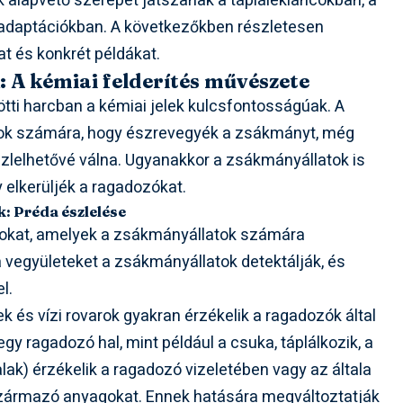
ek alapvető szerepet játszanak a táplálékláncokban, a
adaptációkban. A következőkben részletesen
t és konkrét példákat.
 A kémiai felderítés művészete
tti harcban a kémiai jelek kulcsfontosságúak. A
rok számára, hogy észrevegyék a zsákmányt, még
szlelhetővé válna. Ugyanakkor a zsákmányállatok is
elkerüljék a ragadozókat.
: Préda észlelése
gokat, amelyek a zsákmányállatok számára
a vegyületeket a zsákmányállatok detektálják, és
l.
ek és vízi rovarok gyakran érzékelik a ragadozók által
egy ragadozó hal, mint például a csuka, táplálkozik, a
alak) érzékelik a ragadozó vizeletében vagy az általa
származó anyagokat. Ennek hatására megváltoztatják