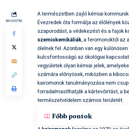
A természetben zajló kémiai kommunikác
Évezredek óta formálja az élőlények közö
MEGOSZTÁS
szaporodást, a védekezést és a fajok k
szemiokemikáliák
, a feromonoktól az 
ölelnek fel. Azonban van egy különöse
kulcsfontosságú az ökológiai kapcsola
vegyületek olyan kémiai jelek, amelyeke
számára előnyösek, miközben a kibocs
kairomonok tanulmányozása nem csupán
forradalmasíthatják a kártevőirtást, a 
természetvédelem számos területét.
Főbb pontok