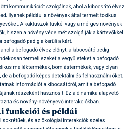
tti kommunikációt szolgálnak, ahol a kibocsátó élvez
ed. Ilyenek például a növények által termelt toxikus
nyevőket. A kaktuszok tüskéi vagy a mérges növények
ők, hiszen a növény védelmét szolgálják a kártevőkkel
 befogadó pedig elkerüli a kárt.
ahol a befogadó élvez előnyt, a kibocsátó pedig
ndékosan termeli ezeket a vegyületeket a befogadó
likus melléktermékek, bomlástermékek, vagy olyan
 de a befogadó képes detektálni és felhasználni őket.
tatnak információt a kibocsátóról, amit a befogadó
iájának részeként hasznosít. Ez a dinamika alapvető
razita és növény-növényevő interakciókban.
 funkciói és példái
l sokrétűek, és az ökológiai interakciók széles