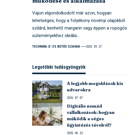
működése és alkalmazása
Vajon elgondolkodott már azon, hogyan
lehetséges, hogy a folyékony növényi olajokból
szilárd, kenhető margarin vagy éppen a ropogós
süteményekhez ideális…
TECHNIKA
Z-ZS BETŰS SZAVAK
2025. 09. 27.
Legutóbbi tudásgyöngyök
A legjobb megoldások kis
udvarokra
2026. 07. 07.
Digitális nomád
vállalkozások: hogyan
működik a céges
ügyintézés távolról?
2026. 06. 22.