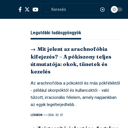
Legutóbbi tudásgyöngyök
Mit jelent az arachnofóbia
kifejezés? – A pókiszony teljes
útmutatója: okok, tünetek és
kezelés
Az arachnofóbia a pókoktól és más pókféléktől
- például skorpióktól és kullancsktól - való
túlzott, irracionális félelem, amely napjainkban
az egyik legelterjedtebb…
LEXIKON
2026. 03. 07.