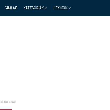
CÍMLAP
KATEGÓRIÁK
LEXIKON
iai funkciói