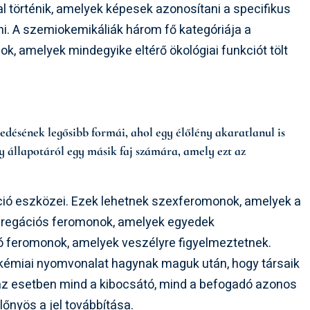
al történik, amelyek képesek azonosítani a specifikus
ani. A szemiokemikáliák három fő kategóriája a
k, amelyek mindegyike eltérő ökológiai funkciót tölt
ésének legősibb formái, ahol egy élőlény akaratlanul is
gy állapotáról egy másik faj számára, amely ezt az
ció eszközei. Ezek lehetnek szexferomonok, amelyek a
gregációs feromonok, amelyek egyedek
ztó feromonok, amelyek veszélyre figyelmeztetnek.
kémiai nyomvonalat hagynak maguk után, hogy társaik
n az esetben mind a kibocsátó, mind a befogadó azonos
lőnyös a jel továbbítása.