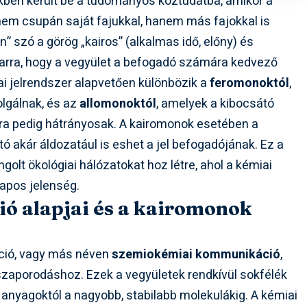
ben került be a tudományos köztudatba, amikor a
 nem csupán saját fajukkal, hanem más fajokkal is
 szó a görög „kairos” (alkalmas idő, előny) és
a arra, hogy a vegyület a befogadó számára kedvező
iai jelrendszer alapvetően különbözik a
feromonoktól
,
lgálnak, és az
allomonoktól
, amelyek a kibocsátó
a pedig hátrányosak. A kairomonok esetében a
tó akár áldozatául is eshet a jel befogadójának. Ez a
olt ökológiai hálózatokat hoz létre, ahol a kémiai
pos jelenség.
ó alapjai és a kairomonok
áció, vagy más néven
szemiokémiai kommunikáció
,
szaporodáshoz. Ezek a vegyületek rendkívül sokfélék
 anyagoktól a nagyobb, stabilabb molekulákig. A kémiai