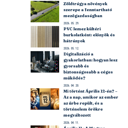
Zöldtrágya növények
szerepe a fenntartható
mezőgazdaságban
2026. 05. 29.
PVC lemez kültéri
burkolatként: előnyök és
hátrányok
2026. 05. 12.
Digitalizáció a
gyakorlatban: hogyan lesz
gyorsabb és
biztonságosabb a céges
működés?
2026. 04. 20.
Mi történt Április 12-én? –
Az a nap, amikor az ember
az űrbe repült, és a
történelem örökre
megváltozott
2026. 04. 11.