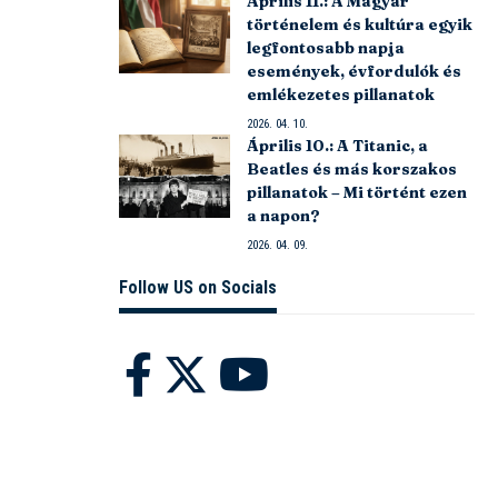
Április 11.: A Magyar
történelem és kultúra egyik
legfontosabb napja
események, évfordulók és
emlékezetes pillanatok
2026. 04. 10.
Április 10.: A Titanic, a
Beatles és más korszakos
pillanatok – Mi történt ezen
a napon?
2026. 04. 09.
Follow US on Socials