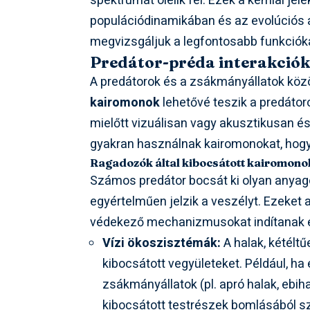
spektrumát ölelik fel. Ezek a kémiai jel
populációdinamikában és az evolúciós 
megvizsgáljuk a legfontosabb funkcióka
Predátor-préda interakciók:
A predátorok és a zsákmányállatok közö
kairomonok
lehetővé teszik a predáto
mielőtt vizuálisan vagy akusztikusan é
gyakran használnak kairomonokat, hogy 
Ragadozók által kibocsátott kairomonok
Számos predátor bocsát ki olyan anya
egyértelműen jelzik a veszélyt. Ezeket 
védekező mechanizmusokat indítanak e
Vízi ökoszisztémák:
A halak, kétéltű
kibocsátott vegyületeket. Például, ha 
zsákmányállatok (pl. apró halak, ebih
kibocsátott testrészek bomlásából 