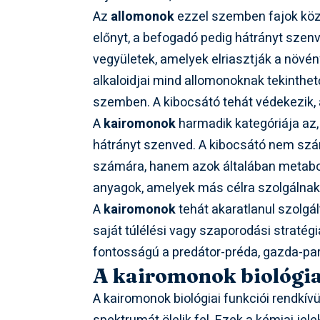
Az
allomonok
ezzel szemben fajok közö
előnyt, a befogadó pedig hátrányt szenv
vegyületek, amelyek elriasztják a növé
alkaloidjai mind allomonoknak tekinthet
szemben. A kibocsátó tehát védekezik, a
A
kairomonok
harmadik kategóriája az, 
hátrányt szenved. A kibocsátó nem szá
számára, hanem azok általában metabo
anyagok, amelyek más célra szolgálnak,
A
kairomonok
tehát akaratlanul szolgál
saját túlélési vagy szaporodási stratég
fontosságú a predátor-préda, gazda-pa
A kairomonok biológiai
A kairomonok biológiai funkciói rendkívü