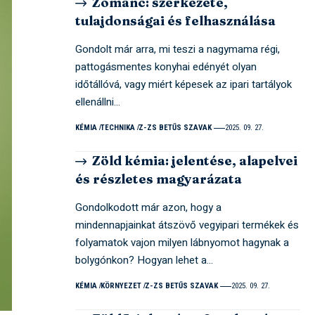
Zománc: szerkezete,
tulajdonságai és felhasználása
Gondolt már arra, mi teszi a nagymama régi,
pattogásmentes konyhai edényét olyan
időtállóvá, vagy miért képesek az ipari tartályok
ellenállni…
KÉMIA
TECHNIKA
Z-ZS BETŰS SZAVAK
2025. 09. 27.
Zöld kémia: jelentése, alapelvei
és részletes magyarázata
Gondolkodott már azon, hogy a
mindennapjainkat átszövő vegyipari termékek és
folyamatok vajon milyen lábnyomot hagynak a
bolygónkon? Hogyan lehet a…
KÉMIA
KÖRNYEZET
Z-ZS BETŰS SZAVAK
2025. 09. 27.