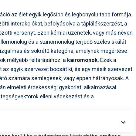
ió az élet egyik legősibb és legbonyolultabb formája.
tti interakciókat, befolyásolva a táplálékszerzést, a
özötti versenyt. Ezen kémiai üzenetek, vagy más néven
allomonokig és a szinomonokig terjedő széles skálát
n izgalmas és sokrétű kategória, amelynek megértése
tok mélyebb feltárásához: a
kairomonok
. Ezek a
t az egyik szervezet bocsát ki, és egy másik szervezet
átó számára semlegesek, vagy éppen hátrányosak. A
 elméleti érdekesség; gyakorlati alkalmazásai
betegségvektorok elleni védekezést és a