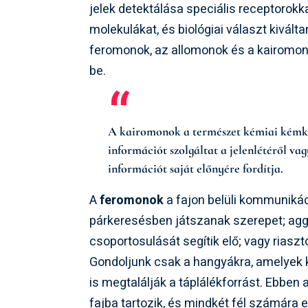
jelek detektálása speciális receptorokk
molekulákat, és biológiai választ kivált
feromonok, az allomonok és a kairomono
be.
A kairomonok a természet kémiai kémked
információt szolgáltat a jelenlétéről va
információt saját előnyére fordítja.
A
feromonok
a fajon belüli kommuniká
párkeresésben játszanak szerepet; ag
csoportosulását segítik elő; vagy rias
Gondoljunk csak a hangyákra, amelyek 
is megtalálják a táplálékforrást. Ebbe
fajba tartozik, és mindkét fél számára e