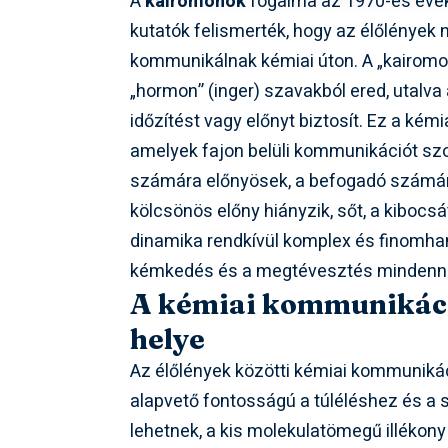
A
kairomonok
fogalma az 1970-es évek
kutatók felismerték, hogy az élőlények
kommunikálnak kémiai úton. A „kairomon”
„hormon” (inger) szavakból ered, utalv
időzítést vagy előnyt biztosít. Ez a kém
amelyek fajon belüli kommunikációt szo
számára előnyösek, a befogadó számár
kölcsönös előny hiányzik, sőt, a kibocsá
dinamika rendkívül komplex és finomhang
kémkedés és a megtévesztés mindenna
A kémiai kommunikáci
helye
Az élőlények közötti kémiai kommunik
alapvető fontosságú a túléléshez és a 
lehetnek, a kis molekulatömegű illékony