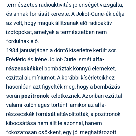
természetes radioaktivitás jelenségét vizsgálta,
és annak forrását kereste. A Joliot-Curie-ék célja
az volt, hogy maguk állítsanak elő radioaktív
izotópokat, amelyek a természetben nem
fordulnak elő.
1934 januárjában a döntő kísérletre került sor.
Frédéric és Irène Joliot-Curie ismét
alfa-
részecskékkel
bombáztak könnyű elemeket,
ezúttal alumíniumot. A korábbi kísérleteikhez
hasonlóan azt figyelték meg, hogy a bombázás
során
pozitronok
keletkeznek. Azonban ezúttal
valami különleges történt: amikor az alfa-
részecskék forrását eltávolították, a pozitronok
kibocsátása nem állt le azonnal, hanem
fokozatosan csökkent, egy jól meghatározott