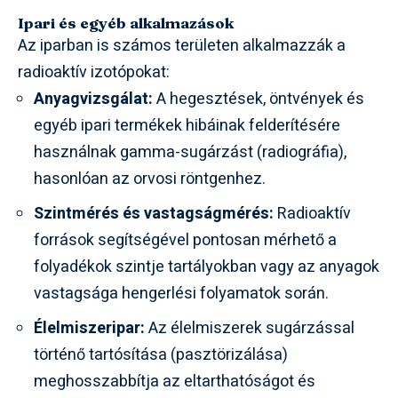
Ipari és egyéb alkalmazások
Az iparban is számos területen alkalmazzák a
radioaktív izotópokat:
Anyagvizsgálat:
A hegesztések, öntvények és
egyéb ipari termékek hibáinak felderítésére
használnak gamma-sugárzást (radiográfia),
hasonlóan az orvosi röntgenhez.
Szintmérés és vastagságmérés:
Radioaktív
források segítségével pontosan mérhető a
folyadékok szintje tartályokban vagy az anyagok
vastagsága hengerlési folyamatok során.
Élelmiszeripar:
Az élelmiszerek sugárzással
történő tartósítása (pasztörizálása)
meghosszabbítja az eltarthatóságot és