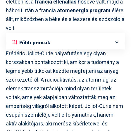
életben is, a
francia ellenállás
hősévé vált, majd a
háború után a francia
atomenergia program
élére
állt, miközözben a béke és a leszerelés szószólója
volt.
Főbb pontok
Frédéric Joliot-Curie pályafutása egy olyan
korszakban bontakozott ki, amikor a tudomány a
legmélyebb titkokat kezdte megfejteni az anyag
szerkezetéről. A radioaktivitás, az atommag, az
elemek transzmutációja mind olyan területek
voltak, amelyek alapjaiban változtatták meg az
emberiség világról alkotott képét. Joliot-Curie nem
csupán szemlélője volt e folyamatnak, hanem
aktív alakítója is, aki merész kísérleteivel és