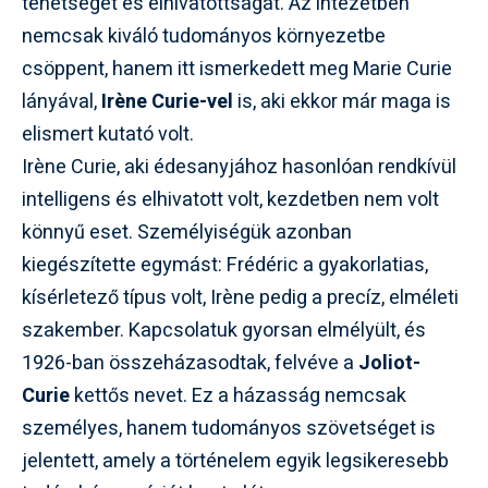
tehetségét és elhivatottságát. Az intézetben
nemcsak kiváló tudományos környezetbe
csöppent, hanem itt ismerkedett meg Marie Curie
lányával,
Irène Curie-vel
is, aki ekkor már maga is
elismert kutató volt.
Irène Curie, aki édesanyjához hasonlóan rendkívül
intelligens és elhivatott volt, kezdetben nem volt
könnyű eset. Személyiségük azonban
kiegészítette egymást: Frédéric a gyakorlatias,
kísérletező típus volt, Irène pedig a precíz, elméleti
szakember. Kapcsolatuk gyorsan elmélyült, és
1926-ban összeházasodtak, felvéve a
Joliot-
Curie
kettős nevet. Ez a házasság nemcsak
személyes, hanem tudományos szövetséget is
jelentett, amely a történelem egyik legsikeresebb