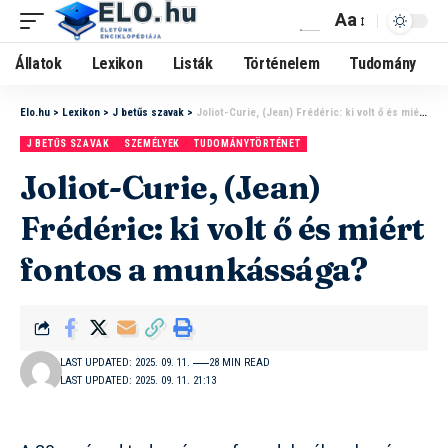
Aa
Állatok
Lexikon
Listák
Történelem
Tudomány
Elo.hu
>
Lexikon
>
J betűs szavak
>
Joliot-Curie, (Jean) Frédéric: ki volt ő és miért fontos a munkássága?
J BETŰS SZAVAK
SZEMÉLYEK
TUDOMÁNYTÖRTÉNET
Joliot-Curie, (Jean)
Frédéric: ki volt ő és miért
fontos a munkássága?
LAST UPDATED: 2025. 09. 11.
28 MIN READ
LAST UPDATED: 2025. 09. 11. 21:13