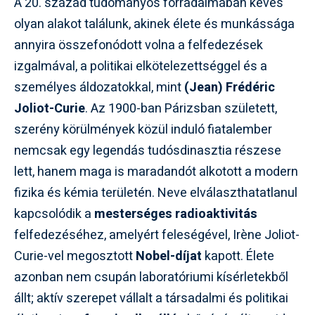
A 20. század tudományos forradalmában kevés
olyan alakot találunk, akinek élete és munkássága
annyira összefonódott volna a felfedezések
izgalmával, a politikai elkötelezettséggel és a
személyes áldozatokkal, mint
(Jean) Frédéric
Joliot-Curie
. Az 1900-ban Párizsban született,
szerény körülmények közül induló fiatalember
nemcsak egy legendás tudósdinasztia részese
lett, hanem maga is maradandót alkotott a modern
fizika és kémia területén. Neve elválaszthatatlanul
kapcsolódik a
mesterséges radioaktivitás
felfedezéséhez, amelyért feleségével, Irène Joliot-
Curie-vel megosztott
Nobel-díjat
kapott. Élete
azonban nem csupán laboratóriumi kísérletekből
állt; aktív szerepet vállalt a társadalmi és politikai