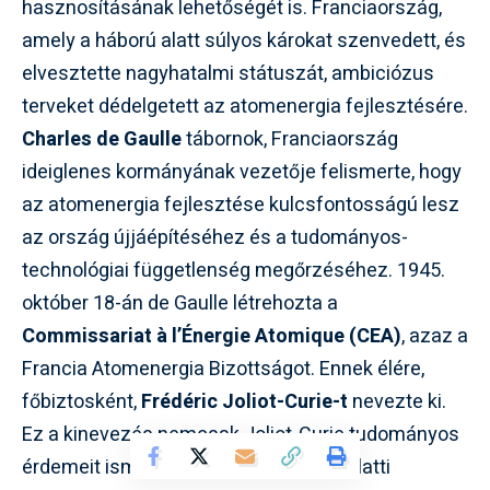
hasznosításának lehetőségét is. Franciaország,
amely a háború alatt súlyos károkat szenvedett, és
elvesztette nagyhatalmi státuszát, ambiciózus
terveket dédelgetett az atomenergia fejlesztésére.
Charles de Gaulle
tábornok, Franciaország
ideiglenes kormányának vezetője felismerte, hogy
az atomenergia fejlesztése kulcsfontosságú lesz
az ország újjáépítéséhez és a tudományos-
technológiai függetlenség megőrzéséhez. 1945.
október 18-án de Gaulle létrehozta a
Commissariat à l’Énergie Atomique (CEA)
, azaz a
Francia Atomenergia Bizottságot. Ennek élére,
főbiztosként,
Frédéric Joliot-Curie-t
nevezte ki.
Ez a kinevezés nemcsak Joliot-Curie tudományos
érdemeit ismerte el, hanem a háború alatti