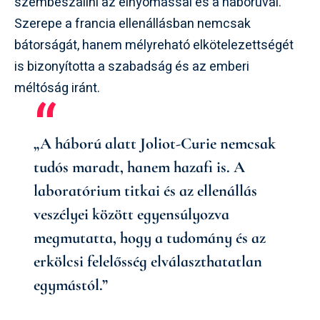
szembeszállni az elnyomással és a háborúval.
Szerepe a francia ellenállásban nemcsak
bátorságát, hanem mélyreható elkötelezettségét
is bizonyította a szabadság és az emberi
méltóság iránt.
„A háború alatt Joliot-Curie nemcsak
tudós maradt, hanem hazafi is. A
laboratórium titkai és az ellenállás
veszélyei között egyensúlyozva
megmutatta, hogy a tudomány és az
erkölcsi felelősség elválaszthatatlan
egymástól.”