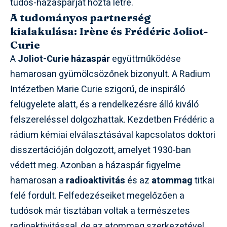
tudós-házaspárját hozta létre.
A tudományos partnerség
kialakulása: Irène és Frédéric Joliot-
Curie
A
Joliot-Curie házaspár
együttműködése
hamarosan gyümölcsözőnek bizonyult. A Radium
Intézetben Marie Curie szigorú, de inspiráló
felügyelete alatt, és a rendelkezésre álló kiváló
felszereléssel dolgozhattak. Kezdetben Frédéric a
rádium kémiai elválasztásával kapcsolatos doktori
disszertációján dolgozott, amelyet 1930-ban
védett meg. Azonban a házaspár figyelme
hamarosan a
radioaktivitás
és az
atommag
titkai
felé fordult. Felfedezéseiket megelőzően a
tudósok már tisztában voltak a természetes
radioaktivitással, de az atommag szerkezetével