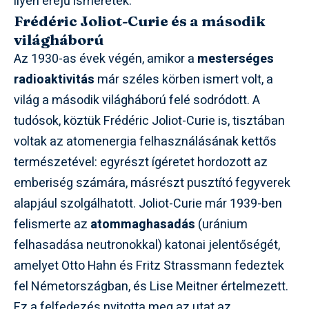
ilyen erejű ismeretek.
Frédéric Joliot-Curie és a második
világháború
Az 1930-as évek végén, amikor a
mesterséges
radioaktivitás
már széles körben ismert volt, a
világ a második világháború felé sodródott. A
tudósok, köztük Frédéric Joliot-Curie is, tisztában
voltak az atomenergia felhasználásának kettős
természetével: egyrészt ígéretet hordozott az
emberiség számára, másrészt pusztító fegyverek
alapjául szolgálhatott. Joliot-Curie már 1939-ben
felismerte az
atommaghasadás
(uránium
felhasadása neutronokkal) katonai jelentőségét,
amelyet Otto Hahn és Fritz Strassmann fedeztek
fel Németországban, és Lise Meitner értelmezett.
Ez a felfedezés nyitotta meg az utat az