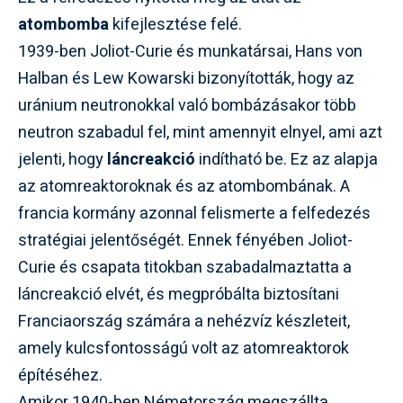
atombomba
kifejlesztése felé.
1939-ben Joliot-Curie és munkatársai, Hans von
Halban és Lew Kowarski bizonyították, hogy az
uránium neutronokkal való bombázásakor több
neutron szabadul fel, mint amennyit elnyel, ami azt
jelenti, hogy
láncreakció
indítható be. Ez az alapja
az atomreaktoroknak és az atombombának. A
francia kormány azonnal felismerte a felfedezés
stratégiai jelentőségét. Ennek fényében Joliot-
Curie és csapata titokban szabadalmaztatta a
láncreakció elvét, és megpróbálta biztosítani
Franciaország számára a nehézvíz készleteit,
amely kulcsfontosságú volt az atomreaktorok
építéséhez.
Amikor 1940-ben Németország megszállta