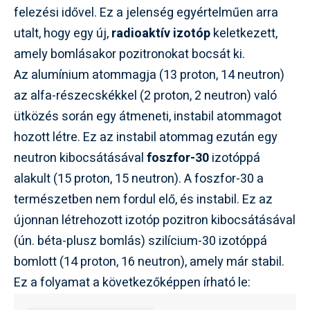
felezési idővel. Ez a jelenség egyértelműen arra
utalt, hogy egy új,
radioaktív izotóp
keletkezett,
amely bomlásakor pozitronokat bocsát ki.
Az alumínium atommagja (13 proton, 14 neutron)
az alfa-részecskékkel (2 proton, 2 neutron) való
ütközés során egy átmeneti, instabil atommagot
hozott létre. Ez az instabil atommag ezután egy
neutron kibocsátásával
foszfor-30
izotóppá
alakult (15 proton, 15 neutron). A foszfor-30 a
természetben nem fordul elő, és instabil. Ez az
újonnan létrehozott izotóp pozitron kibocsátásával
(ún. béta-plusz bomlás) szilícium-30 izotóppá
bomlott (14 proton, 16 neutron), amely már stabil.
Ez a folyamat a következőképpen írható le: