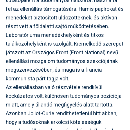
kutatójaként a tudományos hálózatát használta
fel az ellenállás támogatására. Hamis papírokat és
menedéket biztosított üldözötteknek, és aktívan
részt vett a földalatti sajtó működtetésében.
Laboratóriuma menedékhelyként és titkos
találkozóhelyként is szolgált. Kiemelkedő szerepet
játszott az Országos Front (Front National) nevű
ellenállási mozgalom tudományos szekciójának
megszervezésében, és maga is a francia
kommunista párt tagja volt.
Az ellenállásban való részvétele rendkívül
kockázatos volt, különösen tudományos pozíciója
miatt, amely állandó megfigyelés alatt tartotta.
Azonban Joliot-Curie rendíthetetlenül hitt abban,
hogy a tudósoknak erkölcsi kötelességük