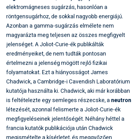
elektromágneses sugárzás, hasonlóan a
röntgensugárhoz, de sokkal nagyobb energiájú.
Azonban a gamma-sugárzás elmélete nem
magyarázta meg teljesen az összes megfigyelt
jelenséget. A Joliot-Curie-ék publikálták
eredményeiket, de nem tudták pontosan
értelmezni a jelenség mögött rejlő fizikai
folyamatokat. Ezt a hiányosságot James
Chadwick, a Cambridge-i Cavendish Laboratórium
kutatója használta ki. Chadwick, aki már korábban
is feltételezte egy semleges részecske, a
neutron
létezését, azonnal felismerte a Joliot-Curie-ék
megfigyeléseinek jelentőségét. Néhány héttel a
francia kutatók publikációja után Chadwick
megismételte a kísérletet, és meggyőzően