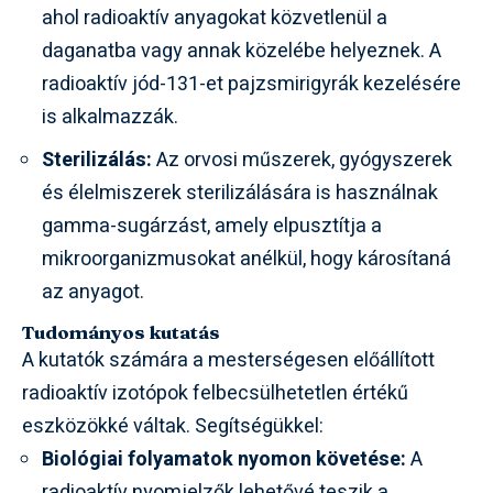
ahol radioaktív anyagokat közvetlenül a
daganatba vagy annak közelébe helyeznek. A
radioaktív jód-131-et pajzsmirigyrák kezelésére
is alkalmazzák.
Sterilizálás:
Az orvosi műszerek, gyógyszerek
és élelmiszerek sterilizálására is használnak
gamma-sugárzást, amely elpusztítja a
mikroorganizmusokat anélkül, hogy károsítaná
az anyagot.
Tudományos kutatás
A kutatók számára a mesterségesen előállított
radioaktív izotópok felbecsülhetetlen értékű
eszközökké váltak. Segítségükkel:
Biológiai folyamatok nyomon követése:
A
radioaktív nyomjelzők lehetővé teszik a