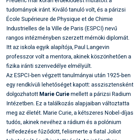
Frédéric már korán érdeklődést mutatott a
tudományok iránt. Kiváló tanuló volt, és a párizsi
École Supérieure de Physique et de Chimie
Industrielles de la Ville de Paris (ESPCI) nevű
rangos intézményben szerzett mérnöki diplomát.
Itt az iskola egyik alapítója, Paul Langevin
professzor volt a mentora, akinek köszönhetően a
fizika iránti szenvedélye elmélyült.
Az ESPCI-ben végzett tanulmányai után 1925-ben
egy rendkívüli lehetőséget kapott: asszisztensként
dolgozhatott
Marie Curie
mellett a párizsi Radium
Intézetben. Ez a találkozás alapjaiban változtatta
meg az életét. Marie Curie, a kétszeres Nobel-díjas
tudós, akinek nevéhez a rádium és a polónium
felfedezése fűződött, felismerte a fiatal Joliot