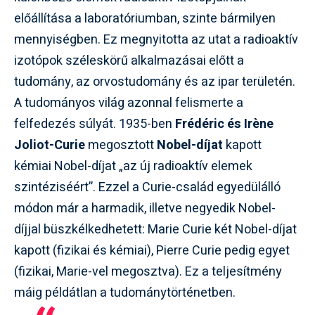
előállítása a laboratóriumban, szinte bármilyen
mennyiségben. Ez megnyitotta az utat a radioaktív
izotópok széleskörű alkalmazásai előtt a
tudomány, az orvostudomány és az ipar területén.
A tudományos világ azonnal felismerte a
felfedezés súlyát. 1935-ben
Frédéric és Irène
Joliot-Curie
megosztott
Nobel-díjat
kapott
kémiai Nobel-díjat „az új radioaktív elemek
szintéziséért”. Ezzel a Curie-család egyedülálló
módon már a harmadik, illetve negyedik Nobel-
díjjal büszkélkedhetett: Marie Curie két Nobel-díjat
kapott (fizikai és kémiai), Pierre Curie pedig egyet
(fizikai, Marie-vel megosztva). Ez a teljesítmény
máig példátlan a tudománytörténetben.