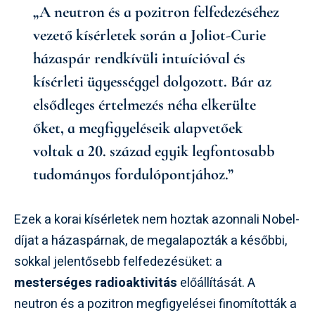
„A neutron és a pozitron felfedezéséhez
vezető kísérletek során a Joliot-Curie
házaspár rendkívüli intuícióval és
kísérleti ügyességgel dolgozott. Bár az
elsődleges értelmezés néha elkerülte
őket, a megfigyeléseik alapvetőek
voltak a 20. század egyik legfontosabb
tudományos fordulópontjához.”
Ezek a korai kísérletek nem hoztak azonnali Nobel-
díjat a házaspárnak, de megalapozták a későbbi,
sokkal jelentősebb felfedezésüket: a
mesterséges radioaktivitás
előállítását. A
neutron és a pozitron megfigyelései finomították a