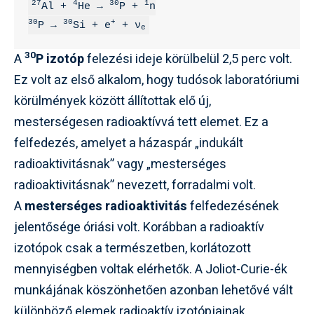
27
4
30
1
Al + 
He → 
P + 
30
30
+
P → 
Si + e
 + ν
e
30
A
P izotóp
felezési ideje körülbelül 2,5 perc volt.
Ez volt az első alkalom, hogy tudósok laboratóriumi
körülmények között állítottak elő új,
mesterségesen radioaktívvá tett elemet. Ez a
felfedezés, amelyet a házaspár „indukált
radioaktivitásnak” vagy „mesterséges
radioaktivitásnak” nevezett, forradalmi volt.
A
mesterséges radioaktivitás
felfedezésének
jelentősége óriási volt. Korábban a radioaktív
izotópok csak a természetben, korlátozott
mennyiségben voltak elérhetők. A Joliot-Curie-ék
munkájának köszönhetően azonban lehetővé vált
különböző elemek radioaktív izotópjainak