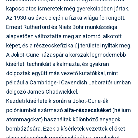
kapcsolatos ismeretek még gyerekcipőben jártak.
Az 1930-as évek elején a fizika világa forrongott.
Ernest Rutherford és Niels Bohr munkássága
alapvetően változtatta meg az atomról alkotott
képet, és a részecskefizika új területei nyíltak meg.
A Joliot-Curie házaspár a korszak legmodernebb
kísérleti technikáit alkalmazta, és gyakran
dolgoztak együtt más vezető kutatókkal, mint
például a Cambridge-i Cavendish Laboratóriumban
dolgozó James Chadwickkel.
Kezdeti kísérleteik során a Joliot-Curie-ék
polóniumból származó
alfa-részecskéket
(hélium
atommagokat) használtak különböző anyagok
bombázására. Ezek a kísérletek vezettek el őket