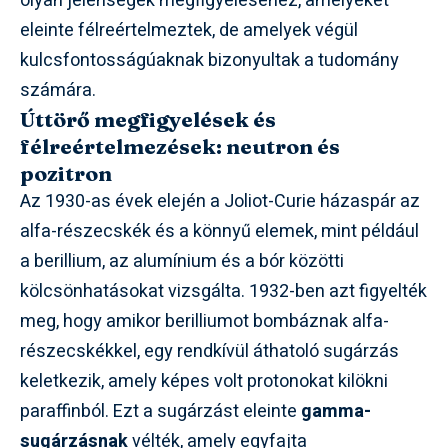
olyan jelenségek megfigyeléséhez, amelyeket
eleinte félreértelmeztek, de amelyek végül
kulcsfontosságúaknak bizonyultak a tudomány
számára.
Úttörő megfigyelések és
félreértelmezések: neutron és
pozitron
Az 1930-as évek elején a Joliot-Curie házaspár az
alfa-részecskék és a könnyű elemek, mint például
a berillium, az alumínium és a bór közötti
kölcsönhatásokat vizsgálta. 1932-ben azt figyelték
meg, hogy amikor berilliumot bombáznak alfa-
részecskékkel, egy rendkívül áthatoló sugárzás
keletkezik, amely képes volt protonokat kilökni
paraffinból. Ezt a sugárzást eleinte
gamma-
sugárzásnak
vélték, amely egyfajta