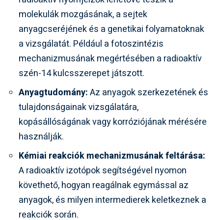
molekulák mozgásának, a sejtek
anyagcseréjének és a genetikai folyamatoknak
a vizsgálatát. Például a fotoszintézis
mechanizmusának megértésében a radioaktív
szén-14 kulcsszerepet játszott.
Anyagtudomány:
Az anyagok szerkezetének és
tulajdonságainak vizsgálatára,
kopásállóságának vagy korróziójának mérésére
használják.
Kémiai reakciók mechanizmusának feltárása:
A radioaktív izotópok segítségével nyomon
követhető, hogyan reagálnak egymással az
anyagok, és milyen intermedierek keletkeznek a
reakciók során.