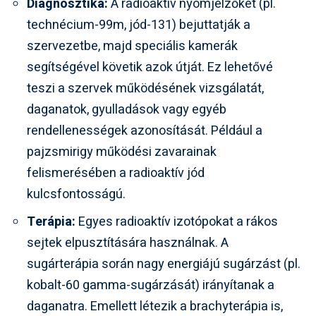
Diagnosztika:
A radioaktív nyomjelzőket (pl.
technécium-99m, jód-131) bejuttatják a
szervezetbe, majd speciális kamerák
segítségével követik azok útját. Ez lehetővé
teszi a szervek működésének vizsgálatát,
daganatok, gyulladások vagy egyéb
rendellenességek azonosítását. Például a
pajzsmirigy működési zavarainak
felismerésében a radioaktív jód
kulcsfontosságú.
Terápia:
Egyes radioaktív izotópokat a rákos
sejtek elpusztítására használnak. A
sugárterápia során nagy energiájú sugárzást (pl.
kobalt-60 gamma-sugárzását) irányítanak a
daganatra. Emellett létezik a brachyterápia is,