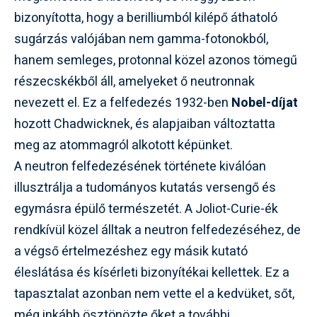
bizonyította, hogy a berilliumból kilépő áthatoló
sugárzás valójában nem gamma-fotonokból,
hanem semleges, protonnal közel azonos tömegű
részecskékből áll, amelyeket ő neutronnak
nevezett el. Ez a felfedezés 1932-ben
Nobel-díjat
hozott Chadwicknek, és alapjaiban változtatta
meg az atommagról alkotott képünket.
A neutron felfedezésének története kiválóan
illusztrálja a tudományos kutatás versengő és
egymásra épülő természetét. A Joliot-Curie-ék
rendkívül közel álltak a neutron felfedezéséhez, de
a végső értelmezéshez egy másik kutató
éleslátása és kísérleti bizonyítékai kellettek. Ez a
tapasztalat azonban nem vette el a kedvüket, sőt,
még inkább ösztönözte őket a további