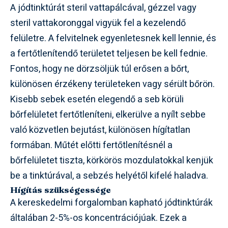
A jódtinktúrát steril vattapálcával, gézzel vagy
steril vattakoronggal vigyük fel a kezelendő
felületre. A felvitelnek egyenletesnek kell lennie, és
a fertőtlenítendő területet teljesen be kell fednie.
Fontos, hogy ne dörzsöljük túl erősen a bőrt,
különösen érzékeny területeken vagy sérült bőrön.
Kisebb sebek esetén elegendő a seb körüli
bőrfelületet fertőtleníteni, elkerülve a nyílt sebbe
való közvetlen bejutást, különösen hígítatlan
formában. Műtét előtti fertőtlenítésnél a
bőrfelületet tiszta, körkörös mozdulatokkal kenjük
be a tinktúrával, a sebzés helyétől kifelé haladva.
Hígítás szükségessége
A kereskedelmi forgalomban kapható jódtinktúrák
általában 2-5%-os koncentrációjúak. Ezek a