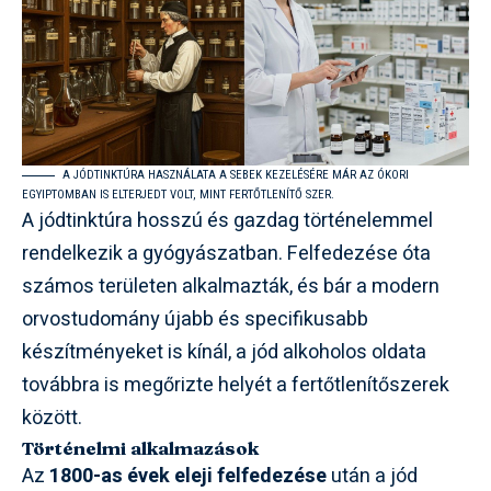
A JÓDTINKTÚRA HASZNÁLATA A SEBEK KEZELÉSÉRE MÁR AZ ÓKORI
EGYIPTOMBAN IS ELTERJEDT VOLT, MINT FERTŐTLENÍTŐ SZER.
A jódtinktúra hosszú és gazdag történelemmel
rendelkezik a gyógyászatban. Felfedezése óta
számos területen alkalmazták, és bár a modern
orvostudomány újabb és specifikusabb
készítményeket is kínál, a jód alkoholos oldata
továbbra is megőrizte helyét a fertőtlenítőszerek
között.
Történelmi alkalmazások
Az
1800-as évek eleji felfedezése
után a jód