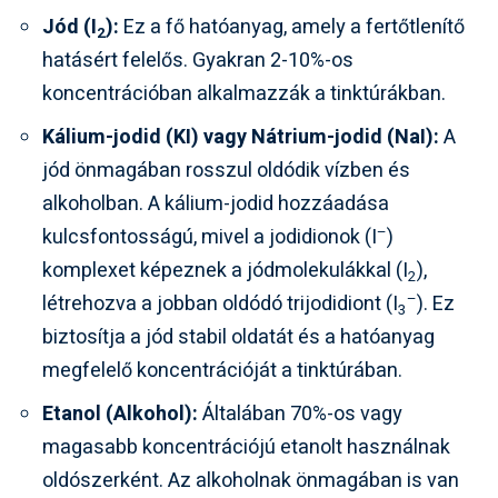
Jód (I
):
Ez a fő hatóanyag, amely a fertőtlenítő
2
hatásért felelős. Gyakran 2-10%-os
koncentrációban alkalmazzák a tinktúrákban.
Kálium-jodid (KI) vagy Nátrium-jodid (NaI):
A
jód önmagában rosszul oldódik vízben és
alkoholban. A kálium-jodid hozzáadása
–
kulcsfontosságú, mivel a jodidionok (I
)
komplexet képeznek a jódmolekulákkal (I
),
2
–
létrehozva a jobban oldódó trijodidiont (I
). Ez
3
biztosítja a jód stabil oldatát és a hatóanyag
megfelelő koncentrációját a tinktúrában.
Etanol (Alkohol):
Általában 70%-os vagy
magasabb koncentrációjú etanolt használnak
oldószerként. Az alkoholnak önmagában is van