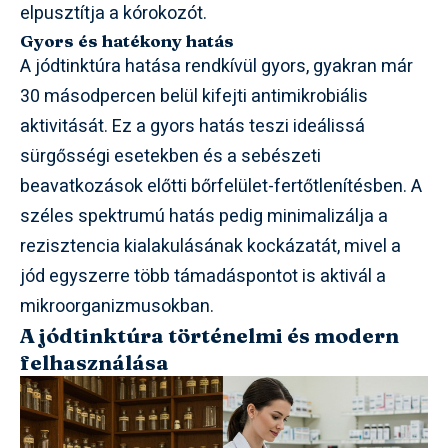
elpusztítja a kórokozót.
Gyors és hatékony hatás
A jódtinktúra hatása rendkívül gyors, gyakran már
30 másodpercen belül kifejti antimikrobiális
aktivitását. Ez a gyors hatás teszi ideálissá
sürgősségi esetekben és a sebészeti
beavatkozások előtti bőrfelület-fertőtlenítésben. A
széles spektrumú hatás pedig minimalizálja a
rezisztencia kialakulásának kockázatát, mivel a
jód egyszerre több támadáspontot is aktivál a
mikroorganizmusokban.
A jódtinktúra történelmi és modern
felhasználása