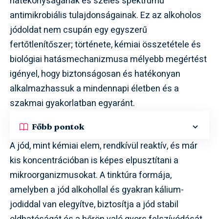
hatékonyságának és széles spektrumú
antimikrobiális tulajdonságainak. Ez az alkoholos
jódoldat nem csupán egy egyszerű
fertőtlenítőszer; története, kémiai összetétele és
biológiai hatásmechanizmusa mélyebb megértést
igényel, hogy biztonságosan és hatékonyan
alkalmazhassuk a mindennapi életben és a
szakmai gyakorlatban egyaránt.
Főbb pontok
A jód, mint kémiai elem, rendkívül reaktív, és már
kis koncentrációban is képes elpusztítani a
mikroorganizmusokat. A tinktúra formája,
amelyben a jód alkohollal és gyakran kálium-
jodiddal van elegyítve, biztosítja a jód stabil