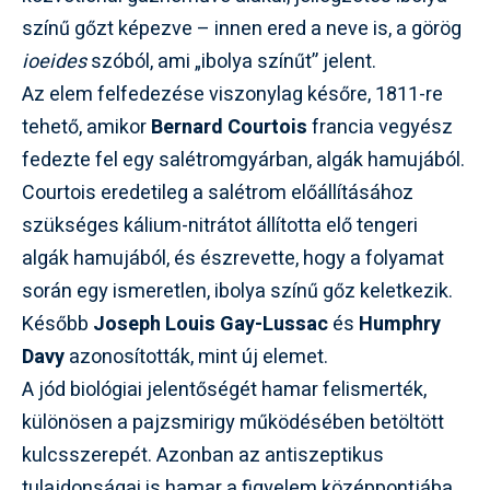
színű gőzt képezve – innen ered a neve is, a görög
ioeides
szóból, ami „ibolya színűt” jelent.
Az elem felfedezése viszonylag későre, 1811-re
tehető, amikor
Bernard Courtois
francia vegyész
fedezte fel egy salétromgyárban, algák hamujából.
Courtois eredetileg a salétrom előállításához
szükséges kálium-nitrátot állította elő tengeri
algák hamujából, és észrevette, hogy a folyamat
során egy ismeretlen, ibolya színű gőz keletkezik.
Később
Joseph Louis Gay-Lussac
és
Humphry
Davy
azonosították, mint új elemet.
A jód biológiai jelentőségét hamar felismerték,
különösen a pajzsmirigy működésében betöltött
kulcsszerepét. Azonban az antiszeptikus
tulajdonságai is hamar a figyelem középpontjába