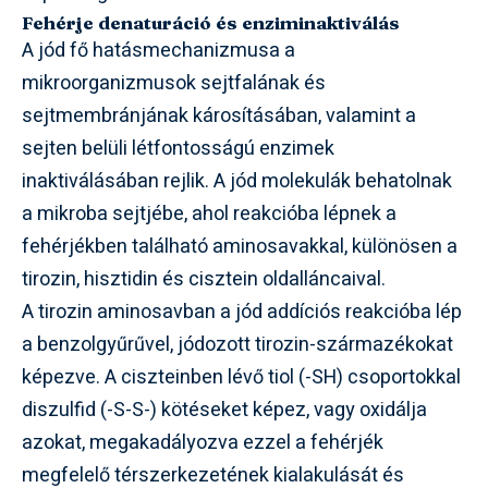
Fehérje denaturáció és enziminaktiválás
A jód fő hatásmechanizmusa a
mikroorganizmusok sejtfalának és
sejtmembránjának károsításában, valamint a
sejten belüli létfontosságú enzimek
inaktiválásában rejlik. A jód molekulák behatolnak
a mikroba sejtjébe, ahol reakcióba lépnek a
fehérjékben található aminosavakkal, különösen a
tirozin, hisztidin és cisztein oldalláncaival.
A tirozin aminosavban a jód addíciós reakcióba lép
a benzolgyűrűvel, jódozott tirozin-származékokat
képezve. A ciszteinben lévő tiol (-SH) csoportokkal
diszulfid (-S-S-) kötéseket képez, vagy oxidálja
azokat, megakadályozva ezzel a fehérjék
megfelelő térszerkezetének kialakulását és