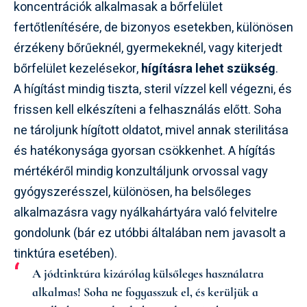
koncentrációk alkalmasak a bőrfelület
fertőtlenítésére, de bizonyos esetekben, különösen
érzékeny bőrűeknél, gyermekeknél, vagy kiterjedt
bőrfelület kezelésekor,
hígításra lehet szükség
.
A hígítást mindig tiszta, steril vízzel kell végezni, és
frissen kell elkészíteni a felhasználás előtt. Soha
ne tároljunk hígított oldatot, mivel annak sterilitása
és hatékonysága gyorsan csökkenhet. A hígítás
mértékéről mindig konzultáljunk orvossal vagy
gyógyszerésszel, különösen, ha belsőleges
alkalmazásra vagy nyálkahártyára való felvitelre
gondolunk (bár ez utóbbi általában nem javasolt a
tinktúra esetében).
A jódtinktúra kizárólag külsőleges használatra
alkalmas! Soha ne fogyasszuk el, és kerüljük a