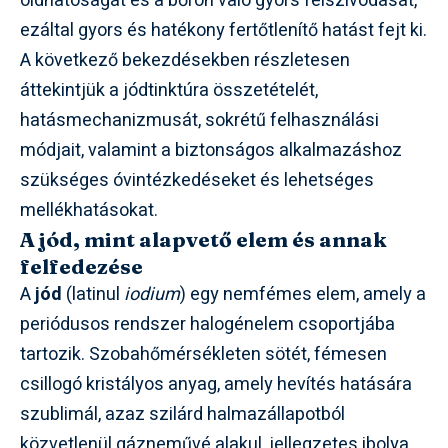
oldhatóságát és a bőrön való gyors felszívódását,
ezáltal gyors és hatékony fertőtlenítő hatást fejt ki.
A következő bekezdésekben részletesen
áttekintjük a jódtinktúra összetételét,
hatásmechanizmusát, sokrétű felhasználási
módjait, valamint a biztonságos alkalmazáshoz
szükséges óvintézkedéseket és lehetséges
mellékhatásokat.
A jód, mint alapvető elem és annak
felfedezése
A
jód
(latinul
iodium
) egy nemfémes elem, amely a
periódusos rendszer halogénelem csoportjába
tartozik. Szobahőmérsékleten sötét, fémesen
csillogó kristályos anyag, amely hevítés hatására
szublimál, azaz szilárd halmazállapotból
közvetlenül gázneművé alakul, jellegzetes ibolya