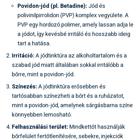
Povidon-jód (pl. Betadine):
Jód és
polivinilpirrolidon (PVP) komplex vegyülete. A
PVP egy hordozó polimer, amely lassan adja le
a jódot, így kevésbé irritáló és hosszabb ideig
tart a hatása.
Irritáció:
A jódtinktúra az alkoholtartalom és a
szabad jód miatt általában sokkal irritálóbb a
bőrre, mint a povidon-jód.
Színezés:
A jódtinktúra erősebben és
tartósabban színezheti a bőrt és a ruházatot,
mint a povidon-jód, amelynek sárgásbarna színe
könnyebben lemosható.
Felhasználási terület:
Mindkettőt használják
bőrfelület fertőtlenítésére, sebekre, injekciók