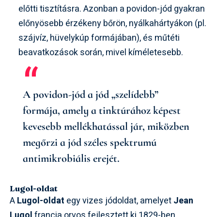
előtti tisztításra. Azonban a povidon-jód gyakran
előnyösebb érzékeny bőrön, nyálkahártyákon (pl.
szájvíz, hüvelykúp formájában), és műtéti
beavatkozások során, mivel kíméletesebb.
A povidon-jód a jód „szelídebb”
formája, amely a tinktúrához képest
kevesebb mellékhatással jár, miközben
megőrzi a jód széles spektrumú
antimikrobiális erejét.
Lugol-oldat
A
Lugol-oldat
egy vizes jódoldat, amelyet
Jean
Lugol
francia orvos fejlesztett ki 1829-ben.