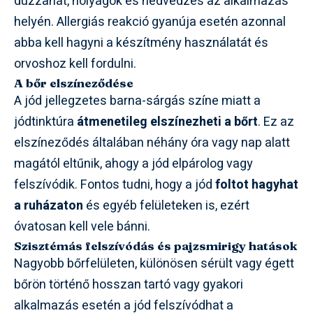
duzzanat, hólyagok és nedvedzés az alkalmazás
helyén. Allergiás reakció gyanúja esetén azonnal
abba kell hagyni a készítmény használatát és
orvoshoz kell fordulni.
A bőr elszíneződése
A jód jellegzetes barna-sárgás színe miatt a
jódtinktúra
átmenetileg elszínezheti a bőrt
. Ez az
elszíneződés általában néhány óra vagy nap alatt
magától eltűnik, ahogy a jód elpárolog vagy
felszívódik. Fontos tudni, hogy a jód
foltot hagyhat
a ruházaton
és egyéb felületeken is, ezért
óvatosan kell vele bánni.
Szisztémás felszívódás és pajzsmirigy hatások
Nagyobb bőrfelületen, különösen sérült vagy égett
bőrön történő hosszan tartó vagy gyakori
alkalmazás esetén a jód felszívódhat a