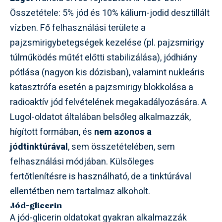
Összetétele: 5% jód és 10% kálium-jodid desztillált
vízben. Fő felhasználási területe a
pajzsmirigybetegségek kezelése (pl. pajzsmirigy
túlműködés műtét előtti stabilizálása), jódhiány
pótlása (nagyon kis dózisban), valamint nukleáris
katasztrófa esetén a pajzsmirigy blokkolása a
radioaktív jód felvételének megakadályozására. A
Lugol-oldatot általában belsőleg alkalmazzák,
hígított formában, és
nem azonos a
jódtinktúrával
, sem összetételében, sem
felhasználási módjában. Külsőleges
fertőtlenítésre is használható, de a tinktúrával
ellentétben nem tartalmaz alkoholt.
Jód-glicerin
A jód-glicerin oldatokat gyakran alkalmazzák