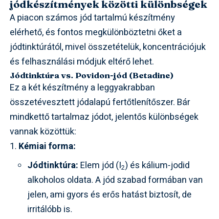
jódkészítmények közötti különbségek
A piacon számos jód tartalmú készítmény
elérhető, és fontos megkülönböztetni őket a
jódtinktúrától, mivel összetételük, koncentrációjuk
és felhasználási módjuk eltérő lehet.
Jódtinktúra vs. Povidon-jód (Betadine)
Ez a két készítmény a leggyakrabban
összetévesztett jódalapú fertőtlenítőszer. Bár
mindkettő tartalmaz jódot, jelentős különbségek
vannak közöttük:
Kémiai forma:
Jódtinktúra:
Elem jód (I
) és kálium-jodid
2
alkoholos oldata. A jód szabad formában van
jelen, ami gyors és erős hatást biztosít, de
irritálóbb is.