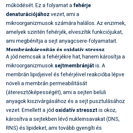
működését. Ez a folyamat a
fehérje
denaturációjához
vezet, ami a
mikroorganizmusok számára halálos. Az enzimek,
amelyek szintén fehérjék, elveszítik funkciójukat,
ami megbénítja a sejt anyagcsere-folyamatait.
Membránkárosítás és oxidatív stressz
A jód nemcsak a fehérjékre hat, hanem károsítja a
mikroorganizmusok
sejtmembránját
is. A
membrán lipidjeivel és fehérjéivel reakcióba lépve
növeli a membrán permeabilitását
(áteresztőképességét), ami a sejten belüli
anyagok kiszivárgásához és a sejt pusztulásához
vezet. Emellett a jód
oxidatív stresszt
is okoz,
károsítva a sejtekben lévő nukleinsavakat (DNS,
RNS) és lipideket, ami tovább gyengíti és