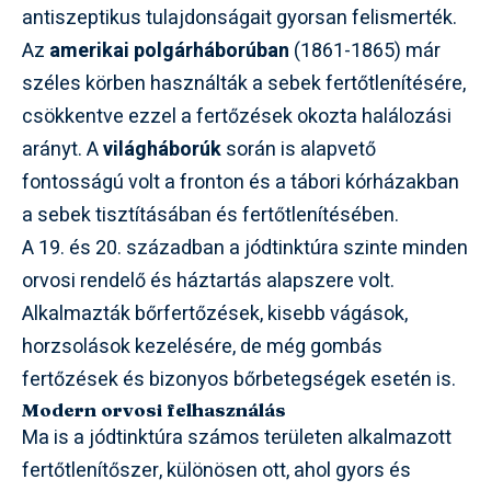
antiszeptikus tulajdonságait gyorsan felismerték.
Az
amerikai polgárháborúban
(1861-1865) már
széles körben használták a sebek fertőtlenítésére,
csökkentve ezzel a fertőzések okozta halálozási
arányt. A
világháborúk
során is alapvető
fontosságú volt a fronton és a tábori kórházakban
a sebek tisztításában és fertőtlenítésében.
A 19. és 20. században a jódtinktúra szinte minden
orvosi rendelő és háztartás alapszere volt.
Alkalmazták bőrfertőzések, kisebb vágások,
horzsolások kezelésére, de még gombás
fertőzések és bizonyos bőrbetegségek esetén is.
Modern orvosi felhasználás
Ma is a jódtinktúra számos területen alkalmazott
fertőtlenítőszer, különösen ott, ahol gyors és