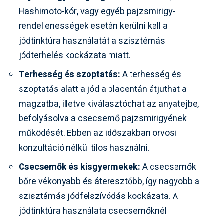
Hashimoto-kór, vagy egyéb pajzsmirigy-
rendellenességek esetén kerülni kell a
jódtinktúra használatát a szisztémás
jódterhelés kockázata miatt.
Terhesség és szoptatás:
A terhesség és
szoptatás alatt a jód a placentán átjuthat a
magzatba, illetve kiválasztódhat az anyatejbe,
befolyásolva a csecsemő pajzsmirigyének
működését. Ebben az időszakban orvosi
konzultáció nélkül tilos használni.
Csecsemők és kisgyermekek:
A csecsemők
bőre vékonyabb és áteresztőbb, így nagyobb a
szisztémás jódfelszívódás kockázata. A
jódtinktúra használata csecsemőknél