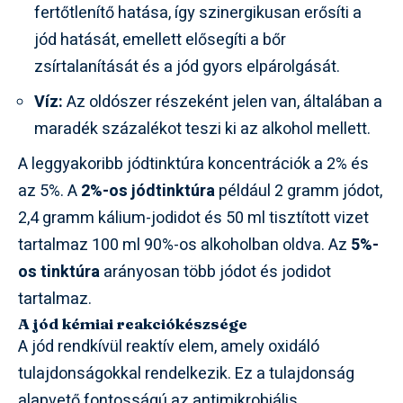
fertőtlenítő hatása, így szinergikusan erősíti a
jód hatását, emellett elősegíti a bőr
zsírtalanítását és a jód gyors elpárolgását.
Víz:
Az oldószer részeként jelen van, általában a
maradék százalékot teszi ki az alkohol mellett.
A leggyakoribb jódtinktúra koncentrációk a 2% és
az 5%. A
2%-os jódtinktúra
például 2 gramm jódot,
2,4 gramm kálium-jodidot és 50 ml tisztított vizet
tartalmaz 100 ml 90%-os alkoholban oldva. Az
5%-
os tinktúra
arányosan több jódot és jodidot
tartalmaz.
A jód kémiai reakciókészsége
A jód rendkívül reaktív elem, amely oxidáló
tulajdonságokkal rendelkezik. Ez a tulajdonság
alapvető fontosságú az antimikrobiális