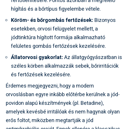
fertőtlenítésére. Fontos azonban a megfelelő
hígítás és a bőrtípus figyelembe vétele.
Köröm- és bőrgombás fertőzések:
Bizonyos
esetekben, orvosi felügyelet mellett, a
jódtinktúra hígított formája alkalmazható
felületes gombás fertőzések kezelésére.
Állatorvosi gyakorlat:
Az állatgyógyászatban is
széles körben alkalmazzák sebek, bőrirritációk
és fertőzések kezelésére.
Érdemes megjegyezni, hogy a modern
orvoslásban egyre inkább előtérbe kerülnek a jód-
povidon alapú készítmények (pl. Betadine),
amelyek kevésbé irritálóak és nem hagynak olyan
erős foltot, miközben megtartják a jód