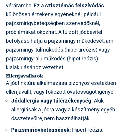
véráramba. Ez a
szisztémás felszívódás
különösen érzékeny egyéneknél, például
pajzsmirigybetegségben szenvedőknél,
problémákat okozhat. A túlzott jódbevitel
befolyásolhatja a pajzsmirigy működését, ami
pajzsmirigy-túlműködés (hipertireózis) vagy
pajzsmirigy-alulműködés (hipotireózis)
kialakulásához vezethet.
Ellenjavallatok
A jódtinktúra alkalmazása bizonyos esetekben
ellenjavallt, vagy fokozott óvatosságot igényel:
Jódallergia vagy túlérzékenység:
Akik
allergiásak a jódra vagy a készítmény egyéb
összetevőire, nem használhatják.
Pajzsmirigybetegségek:
Hipertireózis,