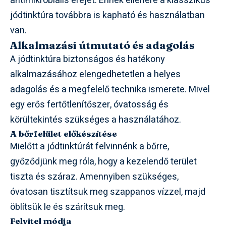
antimikrobiális erejét. Ennek ellenére a klasszikus
jódtinktúra továbbra is kapható és használatban
van.
Alkalmazási útmutató és adagolás
A jódtinktúra biztonságos és hatékony
alkalmazásához elengedhetetlen a helyes
adagolás és a megfelelő technika ismerete. Mivel
egy erős fertőtlenítőszer, óvatosság és
körültekintés szükséges a használatához.
A bőrfelület előkészítése
Mielőtt a jódtinktúrát felvinnénk a bőrre,
győződjünk meg róla, hogy a kezelendő terület
tiszta és száraz. Amennyiben szükséges,
óvatosan tisztítsuk meg szappanos vízzel, majd
öblítsük le és szárítsuk meg.
Felvitel módja