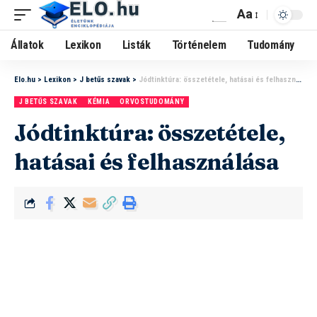
Aa
Állatok
Lexikon
Listák
Történelem
Tudomány
Elo.hu
>
Lexikon
>
J betűs szavak
>
Jódtinktúra: összetétele, hatásai és felhasználása
J BETŰS SZAVAK
KÉMIA
ORVOSTUDOMÁNY
Jódtinktúra: összetétele,
hatásai és felhasználása