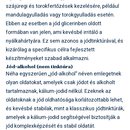
szájüregi és torokfertőzések kezelésére, például
mandulagyulladás vagy torokgyulladás esetén.
Ebben az esetben a jód glicerinben oldott
formában van jelen, ami kevésbé irritáló a
nyálkahártyára. Ez sem azonos a jódtinktúrával, és
kizárólag a specifikus célra fejlesztett
készítményeket szabad alkalmazni.
Jód-alkohol (nem tinktúra)
Néha egyszerűen „jód-alkohol” néven emlegetnek
olyan oldatokat, amelyek csak jódot és alkoholt
tartalmaznak, kálium-jodid nélkül. Ezeknek az
oldatoknak a jód oldhatósága korlátozottabb lehet,
és kevésbé stabilak, mint a klasszikus jódtinktúrák,
amelyek a kálium-jodid segítségével biztosítják a
jód komplexképzését és stabil oldatát.