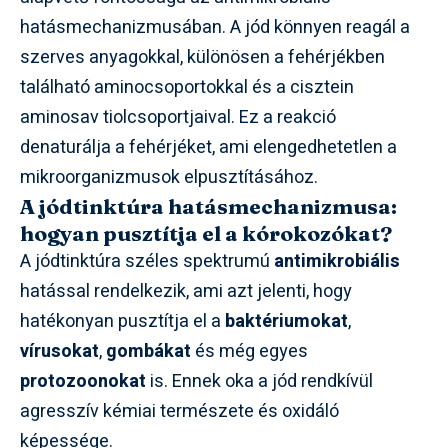
hatásmechanizmusában. A jód könnyen reagál a
szerves anyagokkal, különösen a fehérjékben
található aminocsoportokkal és a cisztein
aminosav tiolcsoportjaival. Ez a reakció
denaturálja a fehérjéket, ami elengedhetetlen a
mikroorganizmusok elpusztításához.
A jódtinktúra hatásmechanizmusa:
hogyan pusztítja el a kórokozókat?
A jódtinktúra széles spektrumú
antimikrobiális
hatással rendelkezik, ami azt jelenti, hogy
hatékonyan pusztítja el a
baktériumokat
,
vírusokat
,
gombákat
és még egyes
protozoonokat
is. Ennek oka a jód rendkívül
agresszív kémiai természete és oxidáló
képessége.