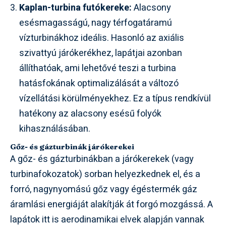
Kaplan-turbina futókereke:
Alacsony
esésmagasságú, nagy térfogatáramú
vízturbinákhoz ideális. Hasonló az axiális
szivattyú járókerékhez, lapátjai azonban
állíthatóak, ami lehetővé teszi a turbina
hatásfokának optimalizálását a változó
vízellátási körülményekhez. Ez a típus rendkívül
hatékony az alacsony esésű folyók
kihasználásában.
Gőz- és gázturbinák járókerekei
A gőz- és gázturbinákban a járókerekek (vagy
turbinafokozatok) sorban helyezkednek el, és a
forró, nagynyomású gőz vagy égéstermék gáz
áramlási energiáját alakítják át forgó mozgássá. A
lapátok itt is aerodinamikai elvek alapján vannak