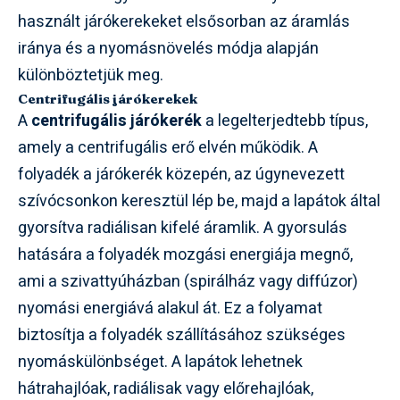
használt járókerekeket elsősorban az áramlás
iránya és a nyomásnövelés módja alapján
különböztetjük meg.
Centrifugális járókerekek
A
centrifugális járókerék
a legelterjedtebb típus,
amely a centrifugális erő elvén működik. A
folyadék a járókerék közepén, az úgynevezett
szívócsonkon keresztül lép be, majd a lapátok által
gyorsítva radiálisan kifelé áramlik. A gyorsulás
hatására a folyadék mozgási energiája megnő,
ami a szivattyúházban (spirálház vagy diffúzor)
nyomási energiává alakul át. Ez a folyamat
biztosítja a folyadék szállításához szükséges
nyomáskülönbséget. A lapátok lehetnek
hátrahajlóak, radiálisak vagy előrehajlóak,