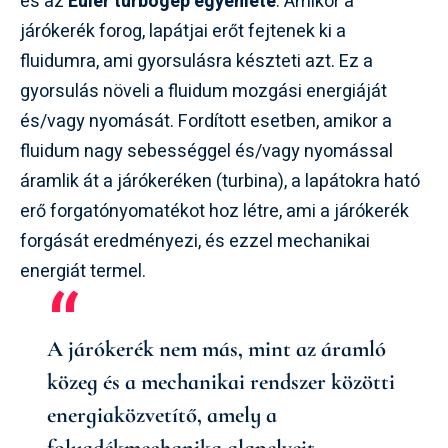
és az
Euler turbógép egyenlete
. Amikor a
járókerék forog, lapátjai erőt fejtenek ki a
fluidumra, ami gyorsulásra készteti azt. Ez a
gyorsulás növeli a fluidum mozgási energiáját
és/vagy nyomását. Fordított esetben, amikor a
fluidum nagy sebességgel és/vagy nyomással
áramlik át a járókeréken (turbina), a lapátokra ható
erő forgatónyomatékot hoz létre, ami a járókerék
forgását eredményezi, és ezzel mechanikai
energiát termel.
A járókerék nem más, mint az áramló
közeg és a mechanikai rendszer közötti
energiaközvetítő, amely a
folyadékmechanika alapelveit