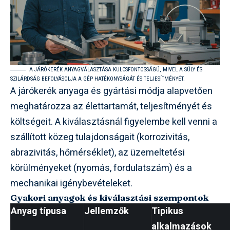
A JÁRÓKERÉK ANYAGVÁLASZTÁSA KULCSFONTOSSÁGÚ, MIVEL A SÚLY ÉS
SZILÁRDSÁG BEFOLYÁSOLJA A GÉP HATÉKONYSÁGÁT ÉS TELJESÍTMÉNYÉT.
A járókerék anyaga és gyártási módja alapvetően
meghatározza az élettartamát, teljesítményét és
költségeit. A kiválasztásnál figyelembe kell venni a
szállított közeg tulajdonságait (korrozivitás,
abrazivitás, hőmérséklet), az üzemeltetési
körülményeket (nyomás, fordulatszám) és a
mechanikai igénybevételeket.
Gyakori anyagok és kiválasztási szempontok
Anyag típusa
Jellemzők
Tipikus
alkalmazások