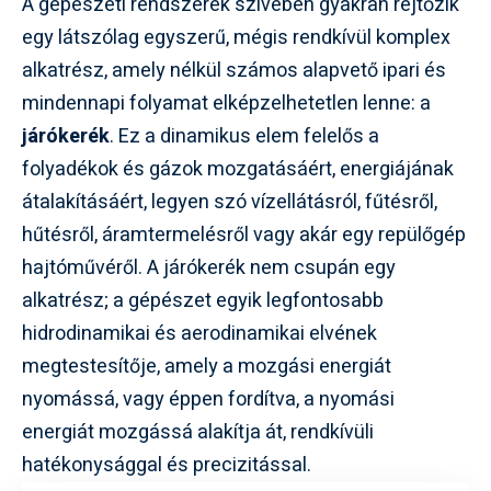
A gépészeti rendszerek szívében gyakran rejtőzik
egy látszólag egyszerű, mégis rendkívül komplex
alkatrész, amely nélkül számos alapvető ipari és
mindennapi folyamat elképzelhetetlen lenne: a
járókerék
. Ez a dinamikus elem felelős a
folyadékok és gázok mozgatásáért, energiájának
átalakításáért, legyen szó vízellátásról, fűtésről,
hűtésről, áramtermelésről vagy akár egy repülőgép
hajtóművéről. A járókerék nem csupán egy
alkatrész; a gépészet egyik legfontosabb
hidrodinamikai és aerodinamikai elvének
megtestesítője, amely a mozgási energiát
nyomássá, vagy éppen fordítva, a nyomási
energiát mozgássá alakítja át, rendkívüli
hatékonysággal és precizitással.