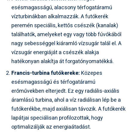
esésmagasságú, alacsony térfogatáramú
vízturbinákban alkalmazzák. A futókerék
peremén speciális, kettős csészék (kanalak)
találhatók, amelyeket egy vagy több fúvókából
nagy sebességgel kiáramló vízsugár talál el. A
vízsugár energiáját a csészék alakja
hatékonyan alakítja át forgatónyomatékká.
Francis-turbina futókereke:
Közepes
esésmagasságú és térfogatáramú
erőművekben elterjedt. Ez egy radiális-axiális
áramlású turbina, ahol a víz radiálisan lép be a
futókerékbe, majd axiálisan távozik. A futókerék
lapátjai speciálisan profilozottak, hogy
optimalizálják az energiaátadást.