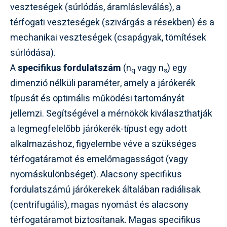
veszteségek (súrlódás, áramlásleválás), a
térfogati veszteségek (szivárgás a résekben) és a
mechanikai veszteségek (csapágyak, tömítések
súrlódása).
A
specifikus fordulatszám
(n
vagy n
) egy
q
s
dimenzió nélküli paraméter, amely a járókerék
típusát és optimális működési tartományát
jellemzi. Segítségével a mérnökök kiválaszthatják
a legmegfelelőbb járókerék-típust egy adott
alkalmazáshoz, figyelembe véve a szükséges
térfogatáramot és emelőmagasságot (vagy
nyomáskülönbséget). Alacsony specifikus
fordulatszámú járókerekek általában radiálisak
(centrifugális), magas nyomást és alacsony
térfogatáramot biztosítanak. Magas specifikus