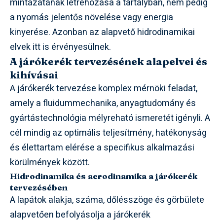
mintázatának létrehozása a tartályban, nem pedig
a nyomás jelentős növelése vagy energia
kinyerése. Azonban az alapvető hidrodinamikai
elvek itt is érvényesülnek.
A járókerék tervezésének alapelvei és
kihívásai
A járókerék tervezése komplex mérnöki feladat,
amely a fluidummechanika, anyagtudomány és
gyártástechnológia mélyreható ismeretét igényli. A
cél mindig az optimális teljesítmény, hatékonyság
és élettartam elérése a specifikus alkalmazási
körülmények között.
Hidrodinamika és aerodinamika a járókerék
tervezésében
A lapátok alakja, száma, dőlésszöge és görbülete
alapvetően befolyásolja a járókerék