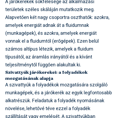
A járókerekek sokfélesége az alkalmazási
területek széles skáláján mutatkozik meg.
Alapvetően két nagy csoportra oszthatók: azokra,
amelyek energiát adnak át a fluidumnak
(munkagépek), és azokra, amelyek energiát
vonnak el a fluidumtól (erőgépek). Ezen belül
számos altípus létezik, amelyek a fluidum
típusától, az áramlás irányától és a kívánt
teljesítménytől függően alakultak ki.
Szivattyúk járókerekei: a folyadékok
mozgatásának alapja
A szivattyúk a folyadékok mozgatására szolgáló
munkagépek, és a járókerék az egyik legfontosabb
alkatrészük. Feladatuk a folyadék nyomásának
növelése, lehetővé téve ezzel a folyadék
szállítását vagy emelését. A szivattyúkban