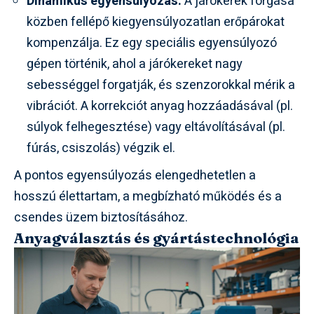
Dinamikus egyensúlyozás:
A járókerék forgása
közben fellépő kiegyensúlyozatlan erőpárokat
kompenzálja. Ez egy speciális egyensúlyozó
gépen történik, ahol a járókereket nagy
sebességgel forgatják, és szenzorokkal mérik a
vibrációt. A korrekciót anyag hozzáadásával (pl.
súlyok felhegesztése) vagy eltávolításával (pl.
fúrás, csiszolás) végzik el.
A pontos egyensúlyozás elengedhetetlen a
hosszú élettartam, a megbízható működés és a
csendes üzem biztosításához.
Anyagválasztás és gyártástechnológia