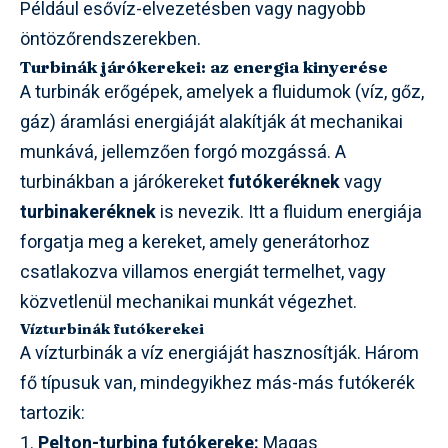
Például esővíz-elvezetésben vagy nagyobb
öntözőrendszerekben.
Turbinák járókerekei: az energia kinyerése
A turbinák erőgépek, amelyek a fluidumok (víz, gőz,
gáz) áramlási energiáját alakítják át mechanikai
munkává, jellemzően forgó mozgássá. A
turbinákban a járókereket
futókeréknek
vagy
turbinakeréknek
is nevezik. Itt a fluidum energiája
forgatja meg a kereket, amely generátorhoz
csatlakozva villamos energiát termelhet, vagy
közvetlenül mechanikai munkát végezhet.
Vízturbinák futókerekei
A vízturbinák a víz energiáját hasznosítják. Három
fő típusuk van, mindegyikhez más-más futókerék
tartozik:
Pelton-turbina futókereke:
Magas