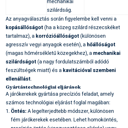
mechanikai
szilárdság.
Az anyagválasztás során figyelembe kell venni a
kopásállóságot
(ha a közeg szilárd részecskéket
tartalmaz), a
korrózióállóságot
(különösen
agresszív vegyi anyagok esetén), a
hőállóságot
(magas hőmérsékletű közegekhez), a
mechanikai
szilárdságot
(a nagy fordulatszámból adódó
feszültségek miatt) és a
kavitációval szembeni
ellenállást
.
Gyártástechnológiai eljárások
A járókerekek gyártása precíziós feladat, amely
számos technológiai eljárást foglal magában:
Öntés:
A legelterjedtebb módszer, különösen
fém járókerekek esetében. Lehet homoköntés,