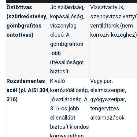
Öntöttvas
Jó szilárdság,
Vízszivattyúk,
(szürkeöntvény,
kopásállóság,
szennyvízszivattyú
gömbgrafitos
viszonylag
ventilátorok (nem
öntöttvas)
olcsó. A
korrozív közeghez)
gömbgrafitos
jobb
ütésállóságot
biztosít.
Rozsdamentes
Kiváló
Vegyipar,
acél (pl. AISI 304,
korrózióállóság,
élelmiszeripar,
316)
jó szilárdság. A
gyógyszeripar,
316-os jobb
tengervizes
ellenállást
alkalmazások.
biztosít kloridos
környezetben.