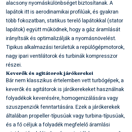
alacsony nyomáskülönbséget biztosítanak. A
lapátok itt is aerodinamikai profilúak, és gyakran
több fokozatban, statikus terelő lapátokkal (stator
lapátok) együtt működnek, hogy a gáz áramlását
irányítsák és optimalizálják a nyomásnövelést.
Tipikus alkalmazási területük a repülőgépmotorok,
nagy ipari ventilátorok és turbinák kompresszor
részei.
Keverők és agitátorok járókerekei
Bár nem klasszikus értelemben vett turbógépek, a
keverők és agitátorok is járókerekeket használnak
folyadékok keverésére, homogenizálására vagy
szuszpenziók fenntartására. Ezek a járókerekek
általában propeller-típusúak vagy turbina-típusúak,
és a fő céljuk a folyadék megfelelő áramlási