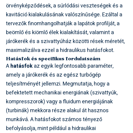
örvényképződések, a súrlódási veszteségek és a
kavitáció kialakulásának valószínűsége. Ezáltal a
tervezők finomhangolhatják a lapátok profilját, a
beömlő és kiömlő élek kialakítását, valamint a
járókerék és a szivattyúház közötti rések méretét,
maximalizálva ezzel a hidraulikus hatásfokot.
Hatásfok és specifikus fordulatszám
A
hatásfok
az egyik legfontosabb paraméter,
amely a járókerék és az egész turbógép
teljesítményét jellemzi. Megmutatja, hogy a
befektetett mechanikai energiának (szivattyúk,
kompresszorok) vagy a fluidum energiájának
(turbinák) mekkora része alakul át hasznos
munkává. A hatásfokot számos tényező
befolyásolja, mint például a hidraulikai