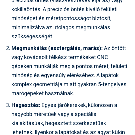
precíziós öntés (viaszvesztéses eljárás) vagy
kokillaöntés. A precíziós öntés kiváló felületi
minőséget és méretpontosságot biztosít,
minimalizálva az utólagos megmunkálás
szükségességét.
Megmunkálás (esztergálás, marás):
Az öntött
vagy kovácsolt félkész termékeket CNC
gépeken munkálják meg a pontos méret, felületi
minőség és egyensúly eléréséhez. A lapátok
komplex geometriája miatt gyakran 5-tengelyes
marógépeket használnak.
Hegesztés:
Egyes járókerekek, különösen a
nagyobb méretűek vagy a speciális
kialakításúak, hegesztett szerkezetűek
lehetnek. Ilyenkor a lapátokat és az agyat külön