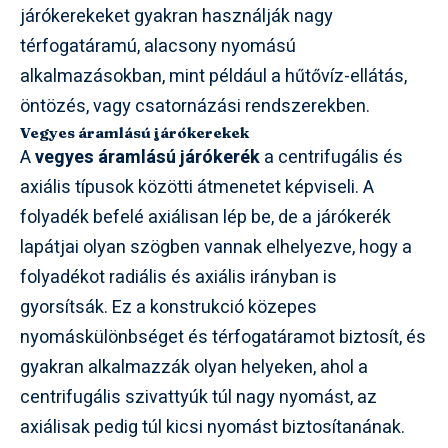
járókerekeket gyakran használják nagy
térfogatáramú, alacsony nyomású
alkalmazásokban, mint például a hűtővíz-ellátás,
öntözés, vagy csatornázási rendszerekben.
Vegyes áramlású járókerekek
A
vegyes áramlású járókerék
a centrifugális és
axiális típusok közötti átmenetet képviseli. A
folyadék befelé axiálisan lép be, de a járókerék
lapátjai olyan szögben vannak elhelyezve, hogy a
folyadékot radiális és axiális irányban is
gyorsítsák. Ez a konstrukció közepes
nyomáskülönbséget és térfogatáramot biztosít, és
gyakran alkalmazzák olyan helyeken, ahol a
centrifugális szivattyúk túl nagy nyomást, az
axiálisak pedig túl kicsi nyomást biztosítanának.