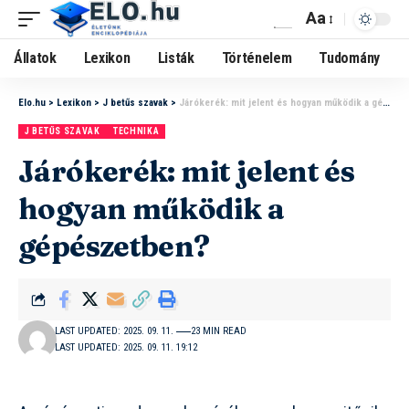
Aa
Állatok
Lexikon
Listák
Történelem
Tudomány
Elo.hu
>
Lexikon
>
J betűs szavak
>
Járókerék: mit jelent és hogyan működik a gépészetben?
J BETŰS SZAVAK
TECHNIKA
Járókerék: mit jelent és
hogyan működik a
gépészetben?
LAST UPDATED: 2025. 09. 11.
23 MIN READ
LAST UPDATED: 2025. 09. 11. 19:12