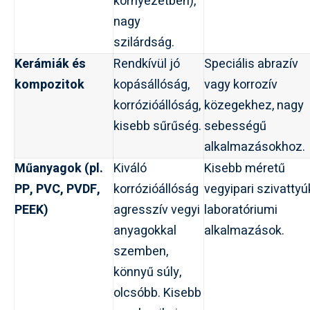
környezetben),
nagy
szilárdság.
Kerámiák és
Rendkívül jó
Speciális abrazív
kompozitok
kopásállóság,
vagy korrozív
korrózióállóság,
közegekhez, nagy
kisebb sűrűség.
sebességű
alkalmazásokhoz.
Műanyagok (pl.
Kiváló
Kisebb méretű
PP, PVC, PVDF,
korrózióállóság
vegyipari szivattyú
PEEK)
agresszív vegyi
laboratóriumi
anyagokkal
alkalmazások.
szemben,
könnyű súly,
olcsóbb. Kisebb