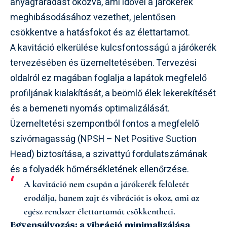
anyagfáradást okozva, ami idővel a járókerék
meghibásodásához vezethet, jelentősen
csökkentve a hatásfokot és az élettartamot.
A kavitáció elkerülése kulcsfontosságú a járókerék
tervezésében és üzemeltetésében. Tervezési
oldalról ez magában foglalja a lapátok megfelelő
profiljának kialakítását, a beömlő élek lekerekítését
és a bemeneti nyomás optimalizálását.
Üzemeltetési szempontból fontos a megfelelő
szívómagasság (NPSH – Net Positive Suction
Head) biztosítása, a szivattyú fordulatszámának
és a folyadék hőmérsékletének ellenőrzése.
A kavitáció nem csupán a járókerék felületét
erodálja, hanem zajt és vibrációt is okoz, ami az
egész rendszer élettartamát csökkentheti.
Egyensúlyozás: a vibráció minimalizálása