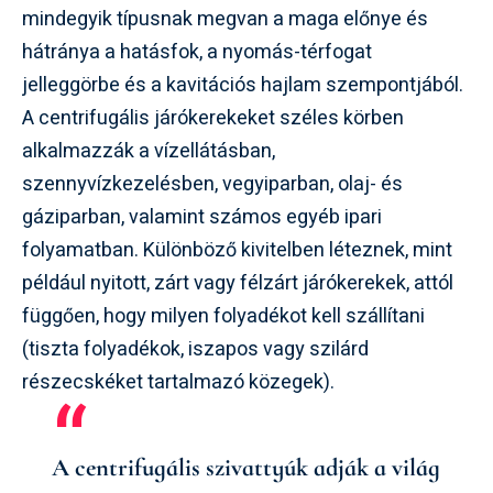
mindegyik típusnak megvan a maga előnye és
hátránya a hatásfok, a nyomás-térfogat
jelleggörbe és a kavitációs hajlam szempontjából.
A centrifugális járókerekeket széles körben
alkalmazzák a vízellátásban,
szennyvízkezelésben, vegyiparban, olaj- és
gáziparban, valamint számos egyéb ipari
folyamatban. Különböző kivitelben léteznek, mint
például nyitott, zárt vagy félzárt járókerekek, attól
függően, hogy milyen folyadékot kell szállítani
(tiszta folyadékok, iszapos vagy szilárd
részecskéket tartalmazó közegek).
A centrifugális szivattyúk adják a világ