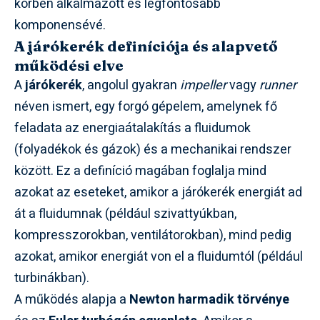
körben alkalmazott és legfontosabb
komponensévé.
A járókerék definíciója és alapvető
működési elve
A
járókerék
, angolul gyakran
impeller
vagy
runner
néven ismert, egy forgó gépelem, amelynek fő
feladata az energiaátalakítás a fluidumok
(folyadékok és gázok) és a mechanikai rendszer
között. Ez a definíció magában foglalja mind
azokat az eseteket, amikor a járókerék energiát ad
át a fluidumnak (például szivattyúkban,
kompresszorokban, ventilátorokban), mind pedig
azokat, amikor energiát von el a fluidumtól (például
turbinákban).
A működés alapja a
Newton harmadik törvénye