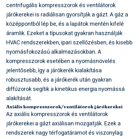
centrifugális kompresszorok és ventilátorok
járókerekei is radiálisan gyorsítják a gázt. A gáz a
középpontból lép be, és a lapátok mentén kifelé
áramlik. Ezeket a típusokat gyakran használják
HVAC rendszerekben, ipari szellőzésben, és kisebb
nyomásfokozású alkalmazásokban. A
kompresszorok esetében a nyomásnövelés
jelentősebb, így a járókerék kialakítása
robusztusabb, és a járókerék után gyakran
diffúzorok segítik a kinetikus energia nyomássá
alakítását.
Axiális kompresszorok/ventilátorok járókerekei
Az axiális kompresszorok és ventilátorok
járókerekei a gázt axiálisan mozgatják. Ezek a
rendszerek nagy térfogatáramot és viszonylag