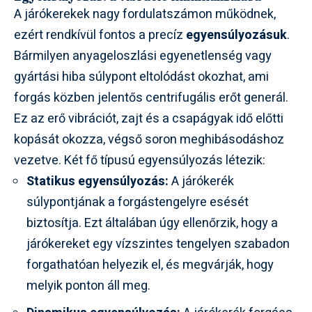
A járókerekek nagy fordulatszámon működnek,
ezért rendkívül fontos a precíz
egyensúlyozásuk
.
Bármilyen anyageloszlási egyenetlenség vagy
gyártási hiba súlypont eltolódást okozhat, ami
forgás közben jelentős centrifugális erőt generál.
Ez az erő vibrációt, zajt és a csapágyak idő előtti
kopását okozza, végső soron meghibásodáshoz
vezetve. Két fő típusú egyensúlyozás létezik:
Statikus egyensúlyozás:
A járókerék
súlypontjának a forgástengelyre esését
biztosítja. Ezt általában úgy ellenőrzik, hogy a
járókereket egy vízszintes tengelyen szabadon
forgathatóan helyezik el, és megvárják, hogy
melyik ponton áll meg.