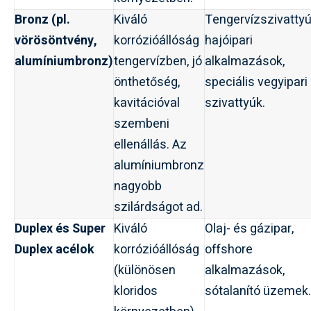
Bronz (pl.
Kiváló
Tengervízszivattyú
vörösöntvény,
korrózióállóság
hajóipari
alumíniumbronz)
tengervízben, jó
alkalmazások,
önthetőség,
speciális vegyipari
kavitációval
szivattyúk.
szembeni
ellenállás. Az
alumíniumbronz
nagyobb
szilárdságot ad.
Duplex és Super
Kiváló
Olaj- és gázipar,
Duplex acélok
korrózióállóság
offshore
(különösen
alkalmazások,
kloridos
sótalanító üzemek.