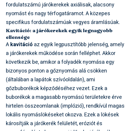
fordulatszámú járókerekek axiálisak, alacsony
nyomást és nagy térfogatáramot. A közepes
specifikus fordulatszámúak vegyes áramlásúak.
Kavitáció: a járókerekek egyik legnagyobb
ellensége
A
kavitáció
az egyik legpusztítóbb jelenség, amely
a járókerekek működése során felléphet. Akkor
következik be, amikor a folyadék nyomása egy
bizonyos ponton a gőznyomás alá csökken
(általában a lapátok szívóoldalán), ami
gőzbuborékok képződéséhez vezet. Ezek a
buborékok a magasabb nyomású területekre érve
hirtelen összeomlanak (implózió), rendkívül magas
lokális nyomáslökéseket okozva. Ezek a lökések
károsítják a járókerék felületét, eróziót és