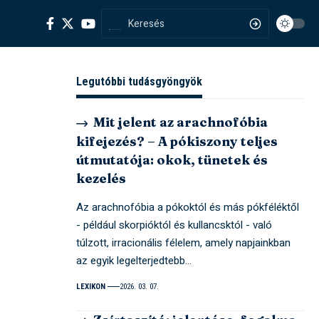
Legutóbbi tudásgyöngyök
Mit jelent az arachnofóbia
kifejezés? – A pókiszony teljes
útmutatója: okok, tünetek és
kezelés
Az arachnofóbia a pókoktól és más pókféléktől
- például skorpióktól és kullancsktól - való
túlzott, irracionális félelem, amely napjainkban
az egyik legelterjedtebb…
LEXIKON
2026. 03. 07.