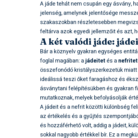
A jáde tehát nem csupán egy ásvány, h
jelenség, amelynek jelentősége messze 
szakaszokban részletesebben megvizsgálj
feltárva azok egyedi jellemzőit és azt,
A két valódi jáde: jádei
Bár a köznyelv gyakran egységes entitás
foglal magában: a
jádeitet
és a
nefritet
összefonódó kristályszerkezetük miatt r
ideálissá teszi őket faragáshoz és ék
ásványtani felépítésükben és gyakran fi
mutatkoznak, melyek befolyásolják érté
A jádeit és a nefrit közötti különbség 
az értékelés és a gyűjtés szempontjából
és hozzáférhető volt, addig a jádeit, kü
sokkal nagyobb értékkel bír. Ez a me