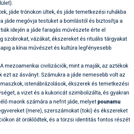
ület).
tek, jáde trónokon ültek, és jáde temetkezési ruhákba
a jáde megóvja testüket a bomlástól és biztosítja a
tiák idején a jáde faragás művészete érte el
g szobrokat, vázákat, ékszereket és rituális tárgyakat
napig a kínai művészet és kultúra legfényesebb
 A mezoamerikai civilizációk, mint a maják, az aztékok
ék ezt az ásványt. Számukra a jáde nemesebb volt az
is maszkok, istenábrázolások, ékszerek és temetkezési
séget, a vizet és a kukoricát szimbolizálta, és gyakran
 élő maorik számára a nefrit jáde, melyet
pounamu
egyvereket (mere), szerszámokat (toki) és ékszereket
ciókon át öröklődtek, és a törzsi identitás fontos részét