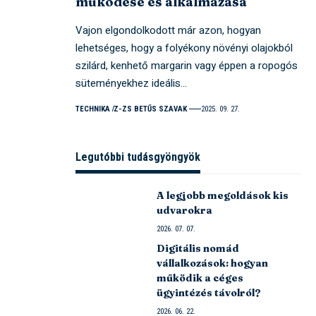
működése és alkalmazása
Vajon elgondolkodott már azon, hogyan
lehetséges, hogy a folyékony növényi olajokból
szilárd, kenhető margarin vagy éppen a ropogós
süteményekhez ideális…
TECHNIKA
Z-ZS BETŰS SZAVAK
2025. 09. 27.
Legutóbbi tudásgyöngyök
A legjobb megoldások kis
udvarokra
2026. 07. 07.
Digitális nomád
vállalkozások: hogyan
működik a céges
ügyintézés távolról?
2026. 06. 22.