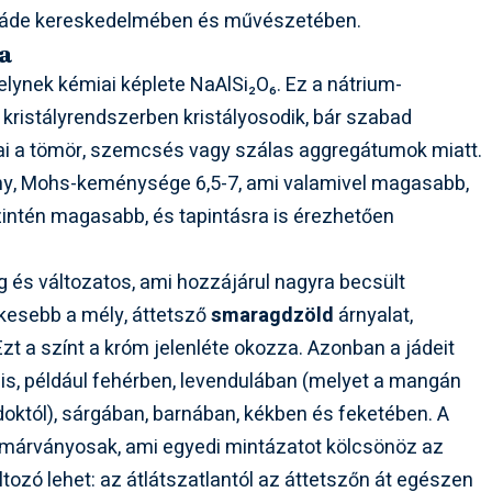
 a jáde kereskedelmében és művészetében.
sa
elynek kémiai képlete NaAlSi₂O₆. Ez a nátrium-
 kristályrendszerben kristályosodik, bár szabad
yai a tömör, szemcsés vagy szálas aggregátumok miatt.
ány, Mohs-keménysége 6,5-7, ami valamivel magasabb,
 szintén magasabb, és tapintásra is érezhetően
g és változatos, ami hozzájárul nagyra becsült
kesebb a mély, áttetsző
smaragdzöld
árnyalat,
zt a színt a króm jelenléte okozza. Azonban a jádeit
s, például fehérben, levendulában (melyet a mangán
doktól), sárgában, barnában, kékben és feketében. A
y márványosak, ami egyedi mintázatot kölcsönöz az
tozó lehet: az átlátszatlantól az áttetszőn át egészen