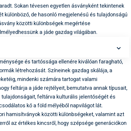
aradt. Sokan tévesen egyetlen ásványként tekintenek
 két különböző, de hasonló megjelenésű és tulajdonságú
t ásvány közötti különbségek megértése
lmélyedhessünk a jáde gazdag világában.
eménysége és tartóssága ellenére kiválóan faragható,
formák létrehozását. Színeinek gazdag skálája, a
feketéig, mindenki számára tartogat valami
hogy feltárja a jáde rejtélyeit, bemutatva annak típusait,
tulajdonságait, feltárva kulturális jelentőségét és
csodálatos kő a föld mélyéből napvilágot lát.
ori hamisítványok közötti különbségeket, valamint azt
rről az értékes kincsről, hogy szépsége generációkon