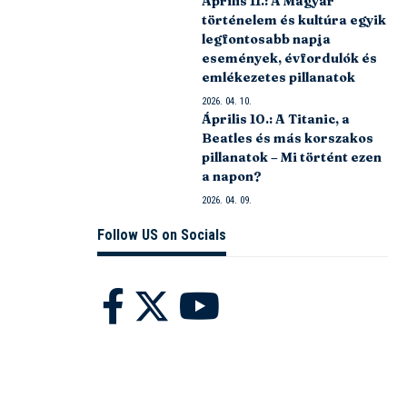
Április 11.: A Magyar
történelem és kultúra egyik
legfontosabb napja
események, évfordulók és
emlékezetes pillanatok
2026. 04. 10.
Április 10.: A Titanic, a
Beatles és más korszakos
pillanatok – Mi történt ezen
a napon?
2026. 04. 09.
Follow US on Socials