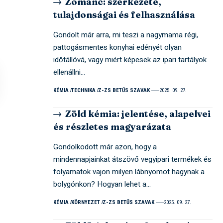
Zománc: szerkezete,
tulajdonságai és felhasználása
Gondolt már arra, mi teszi a nagymama régi,
pattogásmentes konyhai edényét olyan
időtállóvá, vagy miért képesek az ipari tartályok
ellenállni…
KÉMIA
TECHNIKA
Z-ZS BETŰS SZAVAK
2025. 09. 27.
Zöld kémia: jelentése, alapelvei
és részletes magyarázata
Gondolkodott már azon, hogy a
mindennapjainkat átszövő vegyipari termékek és
folyamatok vajon milyen lábnyomot hagynak a
bolygónkon? Hogyan lehet a…
KÉMIA
KÖRNYEZET
Z-ZS BETŰS SZAVAK
2025. 09. 27.