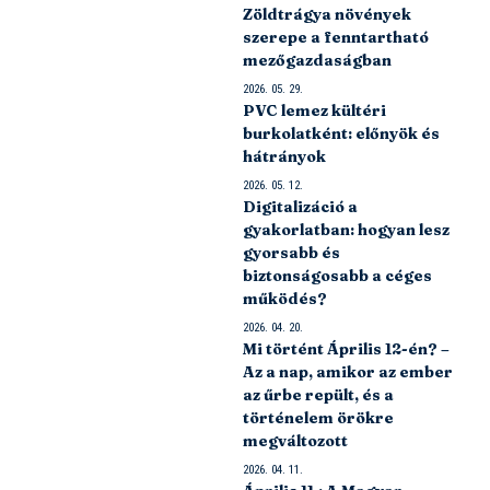
Zöldtrágya növények
szerepe a fenntartható
mezőgazdaságban
2026. 05. 29.
PVC lemez kültéri
burkolatként: előnyök és
hátrányok
2026. 05. 12.
Digitalizáció a
gyakorlatban: hogyan lesz
gyorsabb és
biztonságosabb a céges
működés?
2026. 04. 20.
Mi történt Április 12-én? –
Az a nap, amikor az ember
az űrbe repült, és a
történelem örökre
megváltozott
2026. 04. 11.