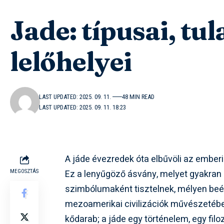
Jade: típusai, tu
lelőhelyei
LAST UPDATED: 2025. 09. 11.
48 MIN READ
LAST UPDATED: 2025. 09. 11. 18:23
A jáde évezredek óta elbűvöli az ember
Ez a lenyűgöző ásvány, melyet gyakran 
MEGOSZTÁS
szimbólumaként tisztelnek, mélyen beép
mezoamerikai civilizációk művészetébe
kődarab; a jáde egy történelem, egy filo