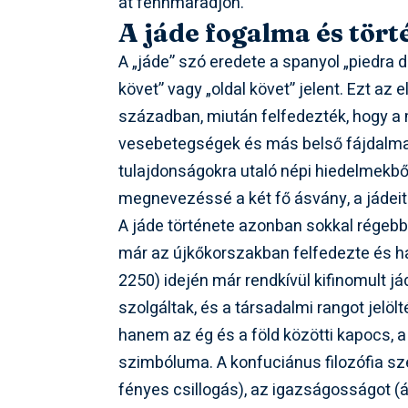
át fennmaradjon.
A jáde fogalma és tört
A „jáde” szó eredete a spanyol „piedra 
követ” vagy „oldal követ” jelent. Ezt az
században, miután felfedezték, hogy a
vesebetegségek és más belső fájdalmak
tulajdonságokra utaló népi hiedelmekből
megnevezéssé a két fő ásvány, a jádeit 
A jáde története azonban sokkal régebbr
már az újkőkorszakban felfedezte és has
2250) idején már rendkívül kifinomult já
szolgáltak, és a társadalmi rangot jelöl
hanem az ég és a föld közötti kapocs, a
szimbóluma. A konfuciánus filozófia sze
fényes csillogás), az igazságosságot (á