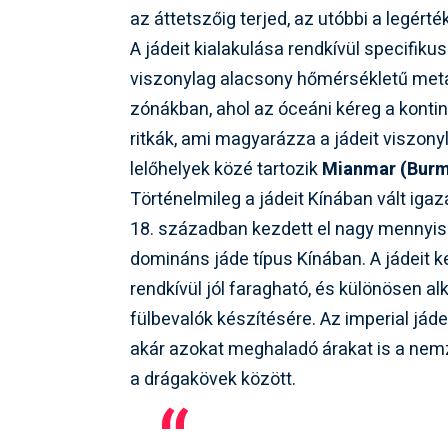
az áttetszőig terjed, az utóbbi a legért
A jádeit kialakulása rendkívül specifik
viszonylag alacsony hőmérsékletű met
zónákban, ahol az óceáni kéreg a kontin
ritkák, ami magyarázza a jádeit viszony
lelőhelyek közé tartozik
Mianmar (Bur
Történelmileg a jádeit Kínában vált igaz
18. században kezdett el nagy mennyiség
domináns jáde típus Kínában. A jádei
rendkívül jól faragható, és különösen a
fülbevalók készítésére. Az imperial jád
akár azokat meghaladó árakat is a nemze
a drágakövek között.