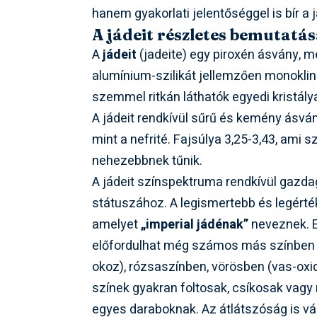
hanem gyakorlati jelentőséggel is bír
A jádeit részletes bemutatá
A
jádeit
(jadeite) egy piroxén ásvány, m
alumínium-szilikát jellemzően monoklin
szemmel ritkán láthatók egyedi kristál
A jádeit rendkívül sűrű és kemény ásv
mint a nefrité. Fajsúlya 3,25-3,43, ami
nehezebbnek tűnik.
A jádeit színspektruma rendkívül gazda
státuszához. A legismertebb és legérté
amelyet
„imperial jádénak”
neveznek. E
előfordulhat még számos más színben i
okoz), rózsaszínben, vörösben (vas-oxi
színek gyakran foltosak, csíkosak vag
egyes daraboknak. Az átlátszóság is vál