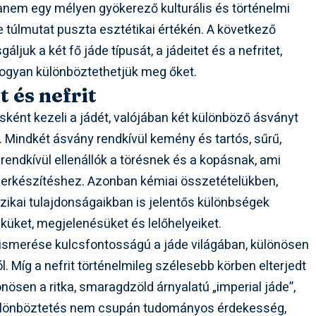
anem egy mélyen gyökerező kulturális és történelmi
túlmutat puszta esztétikai értékén. A következő
uk a két fő jáde típusát, a jádeitet és a nefritet,
 hogyan különböztethetjük meg őket.
t és nefrit
ként kezeli a jádét, valójában két különböző ásványt
. Mindkét ásvány rendkívül kemény és tartós, sűrű,
endkívül ellenállók a törésnek és a kopásnak, ami
szerkészítéshez. Azonban kémiai összetételükben,
zikai tulajdonságaikban is jelentős különbségek
küket, megjelenésüket és lelőhelyeiket.
felismerése kulcsfontosságú a jáde világában, különösen
. Míg a nefrit történelmileg szélesebb körben elterjedt
lönösen a ritka, smaragdzöld árnyalatú „imperial jáde”,
gkülönböztetés nem csupán tudományos érdekesség,