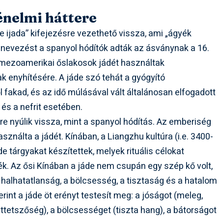
énelmi háttere
de ijada” kifejezésre vezethető vissza, ami „ágyék
 elnevezést a spanyol hódítók adták az ásványnak a 16.
 mezoamerikai őslakosok jádét használtak
 enyhítésére. A jáde szó tehát a gyógyító
 fakad, és az idő múlásával vált általánosan elfogadott
és a nefrit esetében.
e nyúlik vissza, mint a spanyol hódítás. Az emberiség
ználta a jádét. Kínában, a Liangzhu kultúra (i.e. 3400-
de tárgyakat készítettek, melyek rituális célokat
ték. Az ősi Kínában a jáde nem csupán egy szép kő volt,
 halhatatlanság, a bölcsesség, a tisztaság és a hatalom
rint a jáde öt erényt testesít meg: a jóságot (meleg,
ttetszőség), a bölcsességet (tiszta hang), a bátorságot