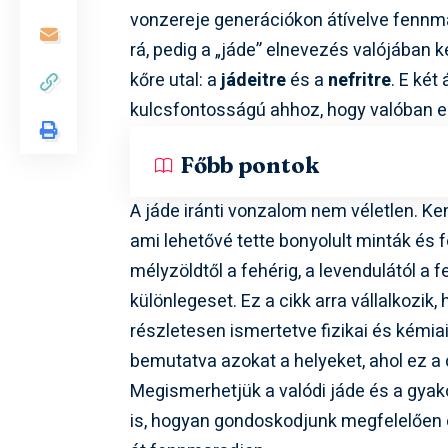
vonzereje generációkon átívelve fennm
rá, pedig a „jáde” elnevezés valójában
kőre utal: a
jádeitre
és a
nefritre
. E ké
kulcsfontosságú ahhoz, hogy valóban e
Főbb pontok
A jáde iránti vonzalom nem véletlen. K
ami lehetővé tette bonyolult minták és 
mélyzöldtől a fehérig, a levendulától a 
különlegeset. Ez a cikk arra vállalkozik, 
részletesen ismertetve fizikai és kémiai 
bemutatva azokat a helyeket, ahol ez a 
Megismerhetjük a valódi jáde és a gyak
is, hogyan gondoskodjunk megfelelően e