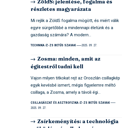
ZöldS: jelentése, fogalma és
részletes magyarázata
Mi rejlik a ZöldS fogalma mögött, és miért válik
egyre sürgetőbbé a mindennapi életünk és a
gazdaság számára? A modern…
TECHNIKA
Z-ZS BETŰS SZAVAK
2025. 09. 27.
Zosma: minden, amit az
égitestről tudni kell
Vajon milyen titkokat rejt az Oroszlán csillagkép
egyik kevésbé ismert, mégis figyelemre méltó
csillaga, a Zosma, amely a távoli égi…
CSILLAGÁSZAT ÉS ASZTROFIZIKA
Z-ZS BETŰS SZAVAK
2025. 09. 27.
Zsírkeményítés: a technológia