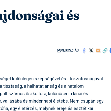
lajdonságai és
MEGOSZTÁS
iséget különleges szépségével és titokzatosságával.
a tisztaság, a halhatatlanság és a hatalom
ült számos ősi kultúra, különösen a kínai és
, vallásába és mindennapi életébe. Nem csupán egy
zófia, egy életérzés, melynek ereje és esztétikai