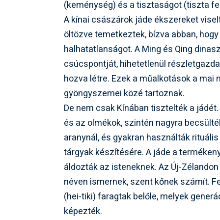
(keménység) és a tisztaságot (tiszta fel
A kínai császárok jáde ékszereket visel
öltözve temetkeztek, bízva abban, hogy 
halhatatlanságot. A Ming és Qing dinasz
csúcspontját, hihetetlenül részletgazda
hozva létre. Ezek a műalkotások a mai 
gyöngyszemei közé tartoznak.
De nem csak Kínában tisztelték a jádét.
és az olmékok, szintén nagyra becsült
aranynál, és gyakran használták rituál
tárgyak készítésére. A jáde a termékeny
áldozták az isteneknek. Az Új-Zélandon
néven ismernek, szent kőnek számít. F
(hei-tiki) faragtak belőle, melyek generá
képezték.