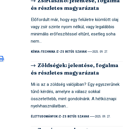
Zsírtaszító: jelentése, fogalma
és részletes magyarázata
Előfordult már, hogy egy felületre kiömlött olaj
vagy zsír szinte nyom nélkül, vagy legalábbis
minimális erőfeszítéssel eltűnt, esetleg soha
nem…
KÉMIA
TECHNIKA
Z-ZS BETŰS SZAVAK
2025. 09. 27.
Zöldségek: jelentése, fogalma
és részletes magyarázata
Mi is az a zöldség valójában? Egy egyszerűnek
tűnő kérdés, amelyre a válasz sokkal
összetettebb, mint gondolnánk. A hétköznapi
nyelvhasználatban…
ÉLETTUDOMÁNYOK
Z-ZS BETŰS SZAVAK
2025. 09. 27.