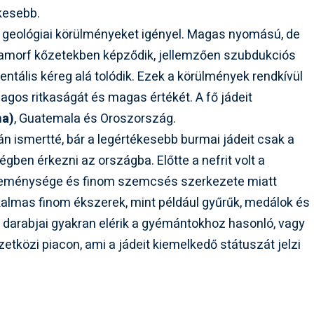
ékesebb.
us geológiai körülményeket igényel. Magas nyomású, de
amorf kőzetekben képződik, jellemzően szubdukciós
entális kéreg alá tolódik. Ezek a körülmények rendkívül
lagos ritkaságát és magas értékét. A fő jádeit
ma)
, Guatemala és Oroszország.
án ismertté, bár a legértékesebb burmai jádeit csak a
ben érkezni az országba. Előtte a nefrit volt a
t keménysége és finom szemcsés szerkezete miatt
lkalmas finom ékszerek, mint például gyűrűk, medálok és
e darabjai gyakran elérik a gyémántokhoz hasonló, vagy
tközi piacon, ami a jádeit kiemelkedő státuszát jelzi