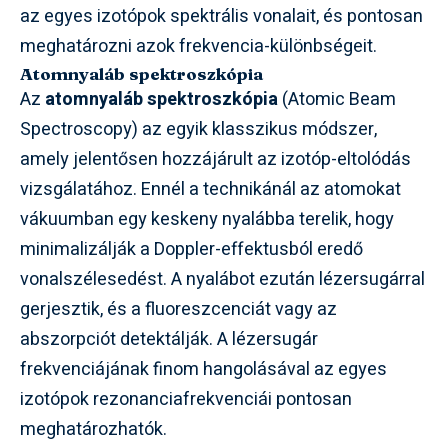
az egyes izotópok spektrális vonalait, és pontosan
meghatározni azok frekvencia-különbségeit.
Atomnyaláb spektroszkópia
Az
atomnyaláb spektroszkópia
(Atomic Beam
Spectroscopy) az egyik klasszikus módszer,
amely jelentősen hozzájárult az izotóp-eltolódás
vizsgálatához. Ennél a technikánál az atomokat
vákuumban egy keskeny nyalábba terelik, hogy
minimalizálják a Doppler-effektusból eredő
vonalszélesedést. A nyalábot ezután lézersugárral
gerjesztik, és a fluoreszcenciát vagy az
abszorpciót detektálják. A lézersugár
frekvenciájának finom hangolásával az egyes
izotópok rezonanciafrekvenciái pontosan
meghatározhatók.