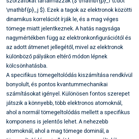
szorzatokat tartalmazzák ($ \mathbf{p}_i \cdot
\mathbf{p}_j $). Ezek a tagok az elektronok közötti
dinamikus korrelációt írják le, és a mag véges
tömege miatt jelentkeznek. A hatás nagysága
nagymértékben függ az elektronkonfigurációtól és
az adott átmenet jellegétől, mivel az elektronok
különböző pályákon eltérő módon lépnek
kölcsönhatásba.
A specifikus tömegeltolódás kiszámítása rendkívül
bonyolult, és pontos kvantummechanikai
számításokat igényel. Különösen fontos szerepet
játszik a könnyebb, több elektronos atomoknál,
ahol a normál tömegeltolódás mellett a specifikus
komponens is jelentős lehet. A nehezebb
atomoknál, ahol a mag tömege dominál, a