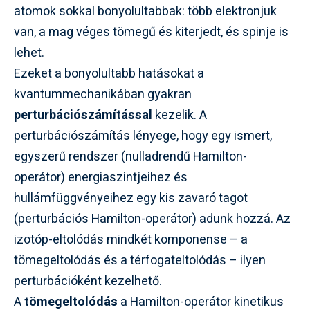
atomok sokkal bonyolultabbak: több elektronjuk
van, a mag véges tömegű és kiterjedt, és spinje is
lehet.
Ezeket a bonyolultabb hatásokat a
kvantummechanikában gyakran
perturbációszámítással
kezelik. A
perturbációszámítás lényege, hogy egy ismert,
egyszerű rendszer (nulladrendű Hamilton-
operátor) energiaszintjeihez és
hullámfüggvényeihez egy kis zavaró tagot
(perturbációs Hamilton-operátor) adunk hozzá. Az
izotóp-eltolódás mindkét komponense – a
tömegeltolódás és a térfogateltolódás – ilyen
perturbációként kezelhető.
A
tömegeltolódás
a Hamilton-operátor kinetikus