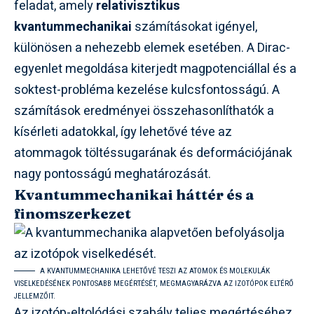
feladat, amely
relativisztikus
kvantummechanikai
számításokat igényel,
különösen a nehezebb elemek esetében. A Dirac-
egyenlet megoldása kiterjedt magpotenciállal és a
soktest-probléma kezelése kulcsfontosságú. A
számítások eredményei összehasonlíthatók a
kísérleti adatokkal, így lehetővé téve az
atommagok töltéssugarának és deformációjának
nagy pontosságú meghatározását.
Kvantummechanikai háttér és a
finomszerkezet
A KVANTUMMECHANIKA LEHETŐVÉ TESZI AZ ATOMOK ÉS MOLEKULÁK
VISELKEDÉSÉNEK PONTOSABB MEGÉRTÉSÉT, MEGMAGYARÁZVA AZ IZOTÓPOK ELTÉRŐ
JELLEMZŐIT.
Az izotóp-eltolódási szabály teljes megértéséhez