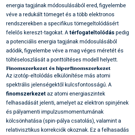
energia tagjának módosulásából ered, figyelembe
véve a redukált tömeget és a több elektronos
rendszerekben a specifikus tömegeltolódásért
felelős kereszt-tagokat. A
térfogateltolódás
pedig
a potenciális energia tagjának módosulásából
adódik, figyelembe véve a mag véges méretét és
töltéseloszlását a ponttöltéses modell helyett.
Finomszerkezet és hiperfinomszerkezet
Az izotóp-eltolódás elkülönítése más atomi
spektrális jelenségektől kulcsfontosságú. A
finomszerkezet
az atomi energiaszintek
felhasadását jelenti, amelyet az elektron spinjének
és pályamenti impulzusmomentumának
kölcsönhatása (spin-pálya csatolás), valamint a
relativisztikus korrekciók okoznak. Ez a felhasadás