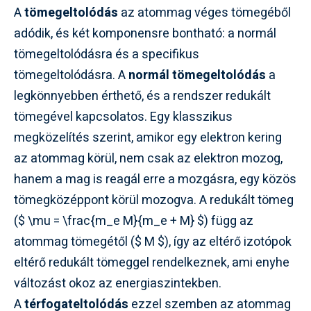
A
tömegeltolódás
az atommag véges tömegéből
adódik, és két komponensre bontható: a normál
tömegeltolódásra és a specifikus
tömegeltolódásra. A
normál tömegeltolódás
a
legkönnyebben érthető, és a rendszer redukált
tömegével kapcsolatos. Egy klasszikus
megközelítés szerint, amikor egy elektron kering
az atommag körül, nem csak az elektron mozog,
hanem a mag is reagál erre a mozgásra, egy közös
tömegközéppont körül mozogva. A redukált tömeg
($ \mu = \frac{m_e M}{m_e + M} $) függ az
atommag tömegétől ($ M $), így az eltérő izotópok
eltérő redukált tömeggel rendelkeznek, ami enyhe
változást okoz az energiaszintekben.
A
térfogateltolódás
ezzel szemben az atommag