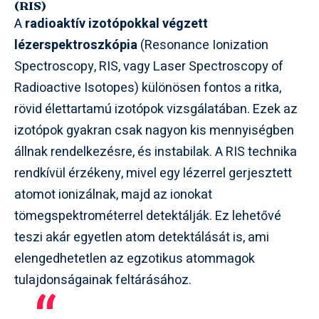
(RIS)
A
radioaktív izotópokkal végzett
lézerspektroszkópia
(Resonance Ionization
Spectroscopy, RIS, vagy Laser Spectroscopy of
Radioactive Isotopes) különösen fontos a ritka,
rövid élettartamú izotópok vizsgálatában. Ezek az
izotópok gyakran csak nagyon kis mennyiségben
állnak rendelkezésre, és instabilak. A RIS technika
rendkívül érzékeny, mivel egy lézerrel gerjesztett
atomot ionizálnak, majd az ionokat
tömegspektrométerrel detektálják. Ez lehetővé
teszi akár egyetlen atom detektálását is, ami
elengedhetetlen az egzotikus atommagok
tulajdonságainak feltárásához.