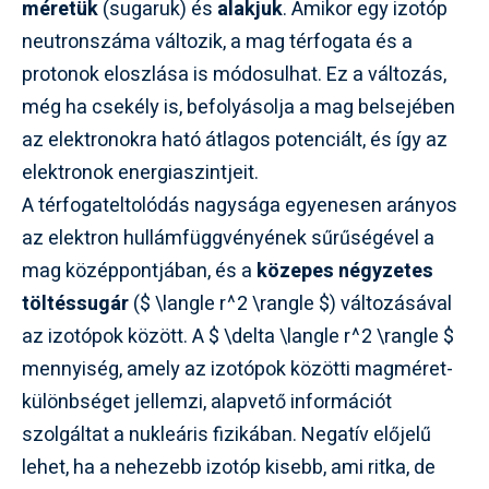
méretük
(sugaruk) és
alakjuk
. Amikor egy izotóp
neutronszáma változik, a mag térfogata és a
protonok eloszlása is módosulhat. Ez a változás,
még ha csekély is, befolyásolja a mag belsejében
az elektronokra ható átlagos potenciált, és így az
elektronok energiaszintjeit.
A térfogateltolódás nagysága egyenesen arányos
az elektron hullámfüggvényének sűrűségével a
mag középpontjában, és a
közepes négyzetes
töltéssugár
($ \langle r^2 \rangle $) változásával
az izotópok között. A $ \delta \langle r^2 \rangle $
mennyiség, amely az izotópok közötti magméret-
különbséget jellemzi, alapvető információt
szolgáltat a nukleáris fizikában. Negatív előjelű
lehet, ha a nehezebb izotóp kisebb, ami ritka, de