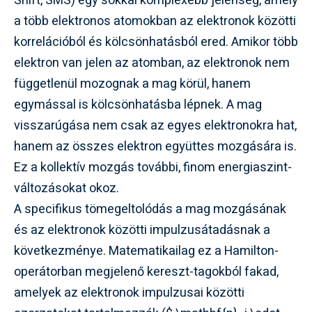
Shift, SMS) egy sokkal komplexebb jelenség, amely
a több elektronos atomokban az elektronok közötti
korrelációból és kölcsönhatásból ered. Amikor több
elektron van jelen az atomban, az elektronok nem
függetlenül mozognak a mag körül, hanem
egymással is kölcsönhatásba lépnek. A mag
visszarúgása nem csak az egyes elektronokra hat,
hanem az összes elektron együttes mozgására is.
Ez a kollektív mozgás további, finom energiaszint-
változásokat okoz.
A specifikus tömegeltolódás a mag mozgásának
és az elektronok közötti impulzusátadásnak a
következménye. Matematikailag ez a Hamilton-
operátorban megjelenő kereszt-tagokból fakad,
amelyek az elektronok impulzusai közötti