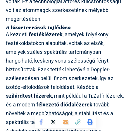
voltak. Ez a technológiai áttörés kulcsfontosságú
volt az atommagok szerkezetének mélyebb
megértésében.
A lézerforrások fejlődése
A kezdeti
festéklézerek
, amelyek folyékony
festékoldatokon alapultak, voltak az elsők,
amelyek széles spektrális tartományban
hangolható, keskeny vonalszélességű fényt
biztosítottak. Ezek tették lehetővé a Doppler-
szélesedésen belüli finom szerkezetek, így az
izotóp-eltolódások feloldását. Később a
szilárdtest lézerek
, mint például a Ti:Zafír lézerek,
és a modern
félvezető diódalézerek
tovább
növelték a megbízhatóságot, a stabilitást és a
spektrális tartományt.