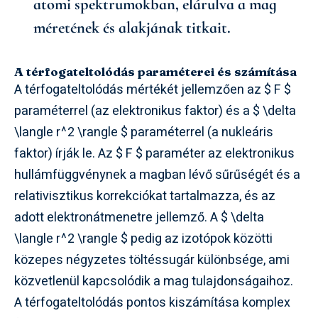
atomi spektrumokban, elárulva a mag
méretének és alakjának titkait.
A térfogateltolódás paraméterei és számítása
A térfogateltolódás mértékét jellemzően az $ F $
paraméterrel (az elektronikus faktor) és a $ \delta
\langle r^2 \rangle $ paraméterrel (a nukleáris
faktor) írják le. Az $ F $ paraméter az elektronikus
hullámfüggvénynek a magban lévő sűrűségét és a
relativisztikus korrekciókat tartalmazza, és az
adott elektronátmenetre jellemző. A $ \delta
\langle r^2 \rangle $ pedig az izotópok közötti
közepes négyzetes töltéssugár különbsége, ami
közvetlenül kapcsolódik a mag tulajdonságaihoz.
A térfogateltolódás pontos kiszámítása komplex