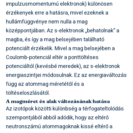
impulzusmomentumú elektronok) különösen
érzékenyek erre a hatásra, mivel ezeknek a
hullámfüggvénye nem nulla a mag
középpontjában. Az s-elektronok „behatolnak” a
magba, és így a mag belsejében található
potenciált érzékelik. Mivel a mag belsejében a
Coulomb-potenciál eltér a ponttöltéses
potenciáltól (kevésbé meredek), az s-elektronok
energiaszintjei módosulnak. Ez az energiaváltozás
függ az atommag méretétől és a
töltéseloszlásától.
A magméret és alak változásának hatása
Az izotópok közötti különbség a térfogateltolódás
szempontjából abból adódik, hogy az eltérő
neutronszámú atommagoknak kissé eltérő a