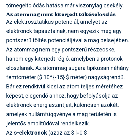
tömegeltolódás hatása már viszonylag csekély.
Az atommag mint kiterjedt töltéseloszlás
Az elektrosztatikus potenciál, amelyet az
elektronok tapasztalnak, nem egyezik meg egy
pontszerű töltés potenciáljával a mag belsejében.
Az atommag nem egy pontszerű részecske,
hanem egy kiterjedt régió, amelyben a protonok
eloszlanak. Az atommag sugara tipikusan néhány
femtométer ($ 10^{-15} $ méter) nagyságrendű.
Bár ez rendkívül kicsi az atom teljes méretéhez
képest, elegendő ahhoz, hogy befolyásolja az
elektronok energiaszintjeit, különösen azokét,
amelyek hullámfüggvénye a mag területén is
jelentős amplitúdóval rendelkezik.
Az
s-elektronok
(azaz az $ l=0 $