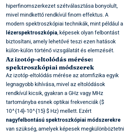
hiperfinomszerkezet szétválasztása bonyolult,
mivel mindkettő rendkívül finom effektus. A
modern spektroszkópiai technikák, mint például a
lézerspektroszkópia
, képesek olyan felbontást
biztosítani, amely lehetővé teszi ezen hatások
külön-külön történő vizsgálatát és elemzését.
Az izotóp-eltolódás mérése:
spektroszkópiai módszerek
Az izotóp-eltolódás mérése az atomfizika egyik
legnagyobb kihívása, mivel az eltolódások
rendkívül kicsik, gyakran a GHz vagy MHz
tartományba esnek optikai frekvenciák ($
10^{14}-10^{15} $ Hz) mellett. Ezért
nagyfelbontású spektroszkópiai módszerekre
van szükség, amelyek képesek megkülönböztetni