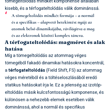
tömegeltolódás mindkét komponense általában
kisebb, és a térfogateltolódás válik dominánssá.
A tömegeltolódás mindkét formája – a normál
és a specifikus – alapvető betekintést nyújt az
atomok belső dinamikájába, rávilágítva a mag
és az elektronok közötti komplex táncra.
A térfogateltolódás: magméret és alak
hatása
Míg a tömegeltolódás az atommag véges
tömegéből fakadó dinamikai hatásokra koncentrál,
a
térfogateltolódás
(Field Shift, FS) az atommag
véges méretéből és a töltéseloszlásából eredő
statikus hatásokat írja le. Ez a jelenség az izotóp-
eltolódás másik kulcsfontosságú komponense, és
különösen a nehezebb elemek esetében válik
dominánssá, ahol a normál és specifikus