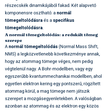
részecskék dinamikájából fakad. Két alapvető
komponensre osztható: a
normál
tömegeltolódásra
és a
specifikus
tömegeltolódásra
.
A normál tömegeltolódás: a redukált tömeg
szerepe
A
normál tömegeltolódás
(Normal Mass Shift,
NMS) a legközvetlenebb következménye annak,
hogy az atommag tömege véges, nem pedig
végtelenül nagy. A Bohr-modellben, vagy egy
egyszerűbb kvantummechanikai modellben, ahol
egyetlen elektron kering egy pontszerű, rögzített
atommag körül, a mag tömege nem játszik
szerepet a mozgásegyenletekben. A valóságban
azonban az atommag és az elektron egy közös