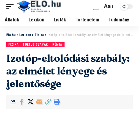
Aa
Állatok
Lexikon
Listák
Történelem
Tudomány
Elo.hu
>
Lexikon
>
Fizika
>
Izotóp-eltolódási szabály: az elmélet lényege és jelentősége
FIZIKA
I BETŰS SZAVAK
KÉMIA
Izotóp-eltolódási szabály:
az elmélet lényege és
jelentősége