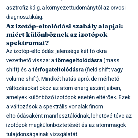
asztrofizikáig, a környezettudománytól az orvosi
diagnosztikáig.
Az izotóp-eltolódási szabály alapjai:
miért különböznek az izotópok
spektrumai?
Az izotóp-eltolódás jelensége két fő okra
vezethető vissza: a
tömegeltolódásra
(mass
shift) és a
térfogateltolódásra
(field shift vagy
volume shift). Mindkét hatás apró, de mérhető
változásokat okoz az atom energiaszintjeiben,
amelyek különböző izotópok esetén eltérőek. Ezek
a változások a spektrális vonalak finom
eltolódásaként manifesztálódnak, lehetővé téve az
izotópok megkülönböztetését és az atommagok
tulajdonságainak vizsgálatát.