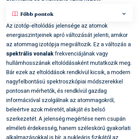
Főbb pontok
Az izotóp-eltolódás jelensége az atomok
energiaszintjeinek apró változását jelenti, amikor
az atommag izotópja megváltozik. Ez a változás a
spektrális vonalak
frekvenciájának vagy
hullámhosszának eltolódásaként mutatkozik meg.
Bár ezek az eltolódások rendkívül kicsik, a modern
nagyfelbontású spektroszkópiai módszerekkel
pontosan mérhetők, és rendkívül gazdag
információval szolgálnak az atommagokról,
beleértve azok méretét, alakját és belső
szerkezetét. A jelenség megértése nem csupán
elméleti érdekesség, hanem széleskörű gyakorlati
alkalmazásokkal is bír, a nukleáris fizikától az