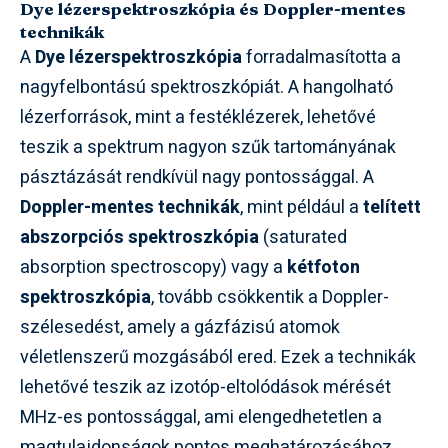
Dye lézerspektroszkópia és Doppler-mentes
technikák
A
Dye lézerspektroszkópia
forradalmasította a
nagyfelbontású spektroszkópiát. A hangolható
lézerforrások, mint a festéklézerek, lehetővé
teszik a spektrum nagyon szűk tartományának
pásztázását rendkívül nagy pontossággal. A
Doppler-mentes technikák
, mint például a
telített
abszorpciós spektroszkópia
(saturated
absorption spectroscopy) vagy a
kétfoton
spektroszkópia
, tovább csökkentik a Doppler-
szélesedést, amely a gázfázisú atomok
véletlenszerű mozgásából ered. Ezek a technikák
lehetővé teszik az izotóp-eltolódások mérését
MHz-es pontossággal, ami elengedhetetlen a
magtulajdonságok pontos meghatározásához.