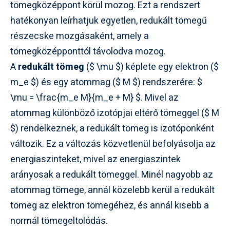
tömegközéppont körül mozog. Ezt a rendszert
hatékonyan leírhatjuk egyetlen, redukált tömegű
részecske mozgásaként, amely a
tömegközépponttól távolodva mozog.
A
redukált tömeg
($ \mu $) képlete egy elektron ($
m_e $) és egy atommag ($ M $) rendszerére: $
\mu = \frac{m_e M}{m_e + M} $. Mivel az
atommag különböző izotópjai eltérő tömeggel ($ M
$) rendelkeznek, a redukált tömeg is izotóponként
változik. Ez a változás közvetlenül befolyásolja az
energiaszinteket, mivel az energiaszintek
arányosak a redukált tömeggel. Minél nagyobb az
atommag tömege, annál közelebb kerül a redukált
tömeg az elektron tömegéhez, és annál kisebb a
normál tömegeltolódás.