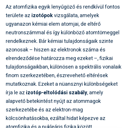
Az atomfizika egyik lenyűgöző és rendkívül fontos
területe az
izotópok
vizsgálata, amelyek
ugyanazon kémiai elem atomjai, de eltérő
neutronszámmal és így különböző atomtömeggel
rendelkeznek. Bár kémiai tulajdonságaik szinte
azonosak – hiszen az elektronok száma és
elrendeződése határozza meg ezeket –, fizikai
tulajdonságaikban, különösen a spektrális vonalaik
finom szerkezetében, észrevehető eltérések
mutatkoznak. Ezeket a nüansznyi különbségeket
írja le az
izotóp-eltolódási szabály
, amely
alapvető betekintést nyújt az atommagok
szerkezetébe és az elektron-mag
kölcsönhatásokba, ezáltal hidat képezve az
atomfizika és a nukleáris fizika között.