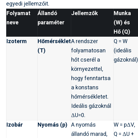
egyedi jellemzőit.
Folyamat
Állandó
Jellemzők
Munka
neve
paraméter
(W) és
Hő (Q)
Izoterm
Hőmérséklet
A rendszer
Q = W
(T)
folyamatosan
(ideális
hőt cserél a
gázoknál)
környezettel,
hogy fenntartsa
a konstans
hőmérsékletet.
Ideális gázoknál
ΔU=0.
Izobár
Nyomás (p)
A nyomás
W = pΔV,
állandó marad,
Q = ΔU +