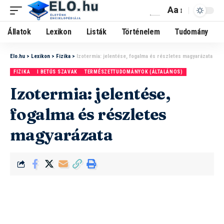
Aa
Állatok
Lexikon
Listák
Történelem
Tudomány
Elo.hu
>
Lexikon
>
Fizika
>
Izotermia: jelentése, fogalma és részletes magyarázata
FIZIKA
I BETŰS SZAVAK
TERMÉSZETTUDOMÁNYOK (ÁLTALÁNOS)
Izotermia: jelentése,
fogalma és részletes
magyarázata