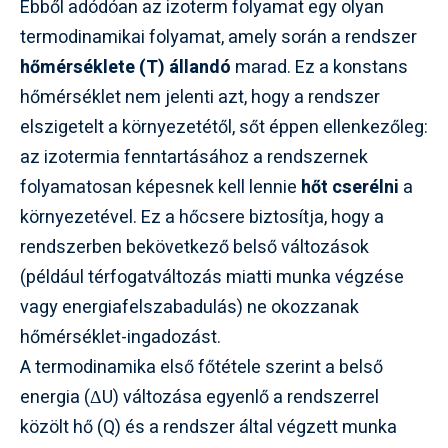
Ebből adódóan az izoterm folyamat egy olyan
termodinamikai folyamat, amely során a rendszer
hőmérséklete (T) állandó
marad. Ez a konstans
hőmérséklet nem jelenti azt, hogy a rendszer
elszigetelt a környezetétől, sőt éppen ellenkezőleg:
az izotermia fenntartásához a rendszernek
folyamatosan képesnek kell lennie
hőt cserélni
a
környezetével. Ez a hőcsere biztosítja, hogy a
rendszerben bekövetkező belső változások
(például térfogatváltozás miatti munka végzése
vagy energiafelszabadulás) ne okozzanak
hőmérséklet-ingadozást.
A termodinamika első főtétele szerint a belső
energia (ΔU) változása egyenlő a rendszerrel
közölt hő (Q) és a rendszer által végzett munka