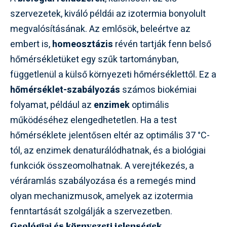
szervezetek, kiváló példái az izotermia bonyolult
megvalósításának. Az emlősök, beleértve az
embert is,
homeosztázis
révén tartják fenn belső
hőmérsékletüket egy szűk tartományban,
függetlenül a külső környezeti hőmérséklettől. Ez a
hőmérséklet-szabályozás
számos biokémiai
folyamat, például az
enzimek
optimális
működéséhez elengedhetetlen. Ha a test
hőmérséklete jelentősen eltér az optimális 37 °C-
tól, az enzimek denaturálódhatnak, és a biológiai
funkciók összeomolhatnak. A verejtékezés, a
véráramlás szabályozása és a remegés mind
olyan mechanizmusok, amelyek az izotermia
fenntartását szolgálják a szervezetben.
Geológiai és környezeti jelenségek