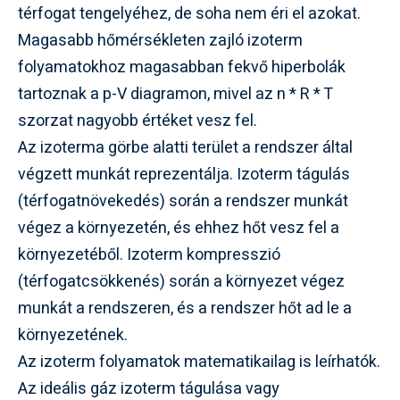
térfogat tengelyéhez, de soha nem éri el azokat.
Magasabb hőmérsékleten zajló izoterm
folyamatokhoz magasabban fekvő hiperbolák
tartoznak a p-V diagramon, mivel az n * R * T
szorzat nagyobb értéket vesz fel.
Az izoterma görbe alatti terület a rendszer által
végzett munkát reprezentálja. Izoterm tágulás
(térfogatnövekedés) során a rendszer munkát
végez a környezetén, és ehhez hőt vesz fel a
környezetéből. Izoterm kompresszió
(térfogatcsökkenés) során a környezet végez
munkát a rendszeren, és a rendszer hőt ad le a
környezetének.
Az izoterm folyamatok matematikailag is leírhatók.
Az ideális gáz izoterm tágulása vagy