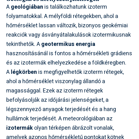
A
geológiában
is találkozhatunk izoterm
folyamatokkal. A mélyföldi rétegekben, ahol a
hőmérséklet lassan változik, bizonyos geokémiai
reakciók vagy ásványátalakulások izotermikusnak
tekinthetők. A
geotermikus energia
hasznosításánál is fontos a hőmérsékleti grádiens
és az izotermák elhelyezkedése a földkéregben.
A
légkörben
is megfigyelhetők izoterm rétegek,
ahol a hőmérséklet viszonylag állandó a
magassággal. Ezek az izoterm rétegek
befolyásolják az időjárási jelenségeket, a
légszennyező anyagok terjedését és a hang
hullámok terjedését. A meteorológiában az
izotermák
olyan térképen ábrázolt vonalak,
amelyek azonos hőmérsékletű pontokat kötnek