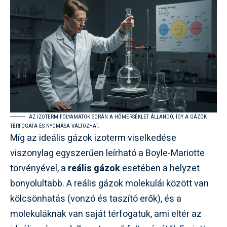
AZ IZOTERM FOLYAMATOK SORÁN A HŐMÉRSÉKLET ÁLLANDÓ, ÍGY A GÁZOK
TÉRFOGATA ÉS NYOMÁSA VÁLTOZHAT.
Míg az ideális gázok izoterm viselkedése
viszonylag egyszerűen leírható a Boyle-Mariotte
törvényével, a
reális gázok
esetében a helyzet
bonyolultabb. A reális gázok molekulái között van
kölcsönhatás (vonzó és taszító erők), és a
molekuláknak van saját térfogatuk, ami eltér az