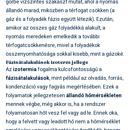
görbe vízszintes szakaszt mutat, ahol a nyomás
állandó marad, miközben a térfogat csökken (a
gáz és a folyadék fázis együtt létezik). Ezután,
amikor az összes gáz folyadékká alakult, a
nyomás meredeken emelkedik a további
térfogatcsökkenésre, mivel a folyadékok
összenyomhatósága sokkal kisebb, mint a gázoké.
Fázisátalakulások izoterm jellege
Az
izotermia
fogalma kulcsfontosságú a
fázisátalakulások
, mint például az olvadás, forrás,
kondenzáció vagy fagyás megértésében. Ezek a
folyamatok jellegzetesen
állandó hőmérsékleten
mennek végbe, még akkor is, ha a rendszer
folyamatosan hőt vesz fel vagy ad le. Ennek oka,
hogy a felvett vagy leadott hő nem a hőmérséklet