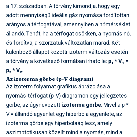
a 17. században. A törvény kimondja, hogy egy
adott mennyiségű ideális gáz nyomása fordítottan
arányos a térfogatával, amennyiben a hőmérséklet
állandó. Tehát, ha a térfogat csökken, a nyomás nő,
és fordítva, a szorzatuk változatlan marad. Két
különböző állapot közötti izoterm változás esetén
a törvény a következő formában írható le:
p₁ * V₁ =
p₂ * V₂
.
Az izoterma görbe (p-V diagram)
Az izoterm folyamat grafikus ábrázolása a
nyomás-térfogat (p-V) diagramon egy jellegzetes
görbe, az úgynevezett
izoterma görbe
. Mivel a p *
V = állandó egyenlet egy hiperbola egyenlete, az
izoterma görbe egy hiperbolaág lesz, amely
aszimptotikusan közelít mind a nyomás, mind a