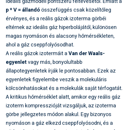
ideális gázmodell pontszerű feltevésétől. Emiatt a
p * V = állandó
összefüggés csak közelítőleg
érvényes, és a reális gázok izoterma görbéi
eltérnek az ideális gáz hiperbolájától, különösen
magas nyomáson és alacsony hőmérsékleten,
ahol a gáz cseppfolyósodhat.
A reális gázok izotermáit a
Van der Waals-
egyenlet
vagy más, bonyolultabb
állapotegyenletek írják le pontosabban. Ezek az
egyenletek figyelembe veszik a molekuláris
kölcsönhatásokat és a molekulák saját térfogatát.
A kritikus hőmérséklet alatt, amikor egy reális gáz
izoterm kompresszióját vizsgáljuk, az izoterma
görbe jellegzetes módon alakul. Egy bizonyos
nyomáson a gáz elkezd cseppfolyósodni, és a