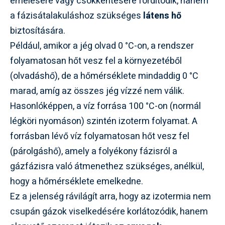
emelésére vagy csökkentésére fordítódik, hanem
a fázisátalakuláshoz szükséges
látens hő
biztosítására.
Például, amikor a jég olvad 0 °C-on, a rendszer
folyamatosan hőt vesz fel a környezetéből
(olvadáshő), de a hőmérséklete mindaddig 0 °C
marad, amíg az összes jég vízzé nem válik.
Hasonlóképpen, a víz forrása 100 °C-on (normál
légköri nyomáson) szintén izoterm folyamat. A
forrásban lévő víz folyamatosan hőt vesz fel
(párolgáshő), amely a folyékony fázisról a
gázfázisra való átmenethez szükséges, anélkül,
hogy a hőmérséklete emelkedne.
Ez a jelenség rávilágít arra, hogy az izotermia nem
csupán gázok viselkedésére korlátozódik, hanem