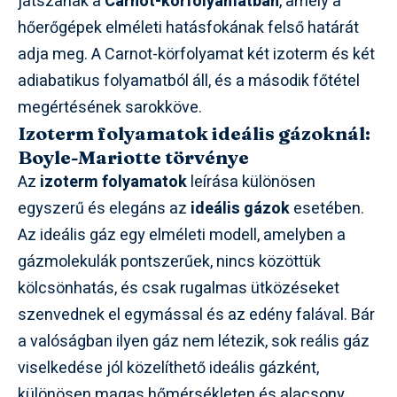
játszanak a
Carnot-körfolyamatban
, amely a
hőerőgépek elméleti hatásfokának felső határát
adja meg. A Carnot-körfolyamat két izoterm és két
adiabatikus folyamatból áll, és a második főtétel
megértésének sarokköve.
Izoterm folyamatok ideális gázoknál:
Boyle-Mariotte törvénye
Az
izoterm folyamatok
leírása különösen
egyszerű és elegáns az
ideális gázok
esetében.
Az ideális gáz egy elméleti modell, amelyben a
gázmolekulák pontszerűek, nincs közöttük
kölcsönhatás, és csak rugalmas ütközéseket
szenvednek el egymással és az edény falával. Bár
a valóságban ilyen gáz nem létezik, sok reális gáz
viselkedése jól közelíthető ideális gázként,
különösen magas hőmérsékleten és alacsony