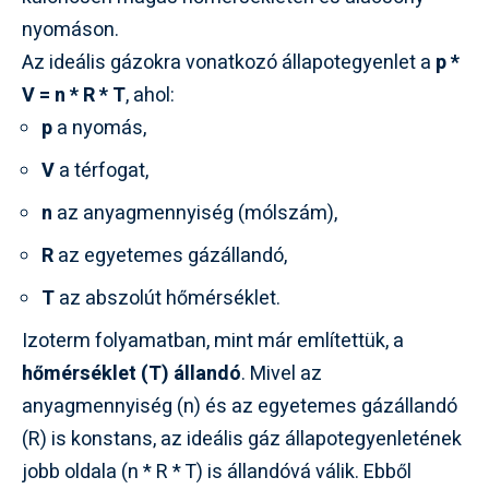
nyomáson.
Az ideális gázokra vonatkozó állapotegyenlet a
p *
V = n * R * T
, ahol:
p
a nyomás,
V
a térfogat,
n
az anyagmennyiség (mólszám),
R
az egyetemes gázállandó,
T
az abszolút hőmérséklet.
Izoterm folyamatban, mint már említettük, a
hőmérséklet (T) állandó
. Mivel az
anyagmennyiség (n) és az egyetemes gázállandó
(R) is konstans, az ideális gáz állapotegyenletének
jobb oldala (n * R * T) is állandóvá válik. Ebből