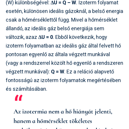
(W) különbségével:
ΔU = Q – W
. Izoterm folyamat
esetén, különösen ideális gázoknál, a belső energia
csak a hőmérséklettől függ. Mivel a hőmérséklet
állandó, az ideális gáz belső energiája sem
változik, azaz
ΔU = 0
. Ebből következik, hogy
izoterm folyamatban az ideális gáz által felvett hő
pontosan egyenlő az általa végzett munkával
(vagy a rendszerrel közölt hő egyenlő a rendszeren
végzett munkával):
Q = W
. Ez a reláció alapvető
fontosságú az izoterm folyamatok megértésében
és számításában.
Az izotermia nem a hő hiányát jelenti,
hanem a hőmérséklet tökéletes