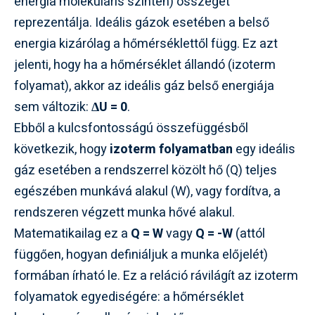
energia molekuláris szinten) összegét
reprezentálja. Ideális gázok esetében a belső
energia kizárólag a hőmérséklettől függ. Ez azt
jelenti, hogy ha a hőmérséklet állandó (izoterm
folyamat), akkor az ideális gáz belső energiája
sem változik:
ΔU = 0
.
Ebből a kulcsfontosságú összefüggésből
következik, hogy
izoterm folyamatban
egy ideális
gáz esetében a rendszerrel közölt hő (Q) teljes
egészében munkává alakul (W), vagy fordítva, a
rendszeren végzett munka hővé alakul.
Matematikailag ez a
Q = W
vagy
Q = -W
(attól
függően, hogyan definiáljuk a munka előjelét)
formában írható le. Ez a reláció rávilágít az izoterm
folyamatok egyediségére: a hőmérséklet