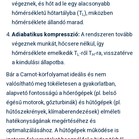
végeznek, és hőt ad le egy alacsonyabb
hőmérsékletű hőtartályba (T
), miközben
L
hőmérséklete állandó marad.
Adiabatikus kompresszió:
A rendszeren tovább
végeznek munkát, hőcsere nélkül, így
hőmérséklete emelkedik T
-ről T
-ra, visszatérve
L
H
a kiindulási állapotba.
Bár a Carnot-körfolyamat ideális és nem
valósítható meg tökéletesen a gyakorlatban,
alapvető fontosságú a hőerőgépek (pl. belső
égésű motorok, gőzturbinák) és hűtőgépek (pl.
hűtőszekrények, klímaberendezések) elméleti
hatékonyságának megértéséhez és
optimalizálásához. A hűtőgépek működése is