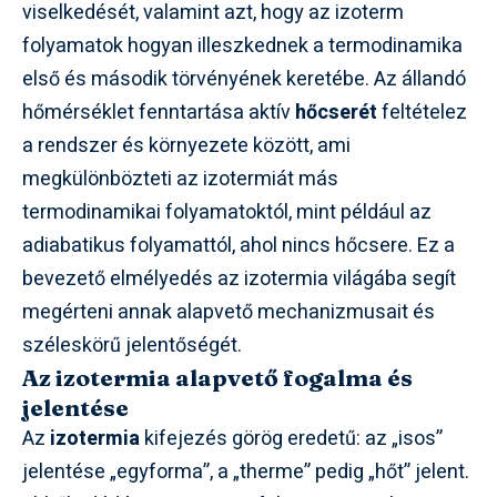
viselkedését, valamint azt, hogy az izoterm
folyamatok hogyan illeszkednek a termodinamika
első és második törvényének keretébe. Az állandó
hőmérséklet fenntartása aktív
hőcserét
feltételez
a rendszer és környezete között, ami
megkülönbözteti az izotermiát más
termodinamikai folyamatoktól, mint például az
adiabatikus folyamattól, ahol nincs hőcsere. Ez a
bevezető elmélyedés az izotermia világába segít
megérteni annak alapvető mechanizmusait és
széleskörű jelentőségét.
Az izotermia alapvető fogalma és
jelentése
Az
izotermia
kifejezés görög eredetű: az „isos”
jelentése „egyforma”, a „therme” pedig „hőt” jelent.