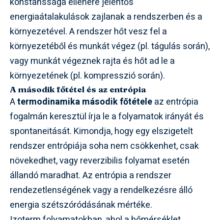
konstanssága ellenére jelentős
energiaátalakulások zajlanak a rendszerben és a
környezetével. A rendszer hőt vesz fel a
környezetéből és munkát végez (pl. tágulás során),
vagy munkát végeznek rajta és hőt ad le a
környezetének (pl. kompresszió során).
A második főtétel és az entrópia
A
termodinamika második főtétele
az entrópia
fogalmán keresztül írja le a folyamatok irányát és
spontaneitását. Kimondja, hogy egy elszigetelt
rendszer entrópiája soha nem csökkenhet, csak
növekedhet, vagy reverzibilis folyamat esetén
állandó maradhat. Az entrópia a rendszer
rendezetlenségének vagy a rendelkezésre álló
energia szétszóródásának mértéke.
Izoterm folyamatokban, ahol a hőmérséklet