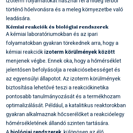
izoterm folyamatokat használ fel a hideg térből
történő hőelvonásra és a meleg környezetbe való
leadására.
Kémiai reakciók és biológiai rendszerek
A kémiai laboratóriumokban és az ipari
folyamatokban gyakran törekednek arra, hogy a
kémiai reakciók
izoterm körülmények között
menjenek végbe. Ennek oka, hogy a hőmérséklet
jelentősen befolyásolja a reakciósebességet és
az egyensúlyi állapotot. Az izoterm körülmények
biztosítása lehetővé teszi a reakciókinetika
pontosabb tanulmányozását és a termékhozam
optimalizálását. Például, a katalitikus reaktorokban
gyakran alkalmaznak hőcserélőket a reakcióelegy
hőmérsékletének állandó szinten tartására.
A
biológiai rendszerek
, különösen az élő