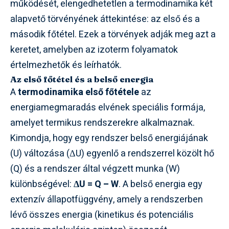
működését, elengedhetetlen a termodinamika két
alapvető törvényének áttekintése: az első és a
második főtétel. Ezek a törvények adják meg azt a
keretet, amelyben az izoterm folyamatok
értelmezhetők és leírhatók.
Az első főtétel és a belső energia
A
termodinamika első főtétele
az
energiamegmaradás elvének speciális formája,
amelyet termikus rendszerekre alkalmaznak.
Kimondja, hogy egy rendszer belső energiájának
(U) változása (ΔU) egyenlő a rendszerrel közölt hő
(Q) és a rendszer által végzett munka (W)
különbségével:
ΔU = Q – W
. A belső energia egy
extenzív állapotfüggvény, amely a rendszerben
lévő összes energia (kinetikus és potenciális