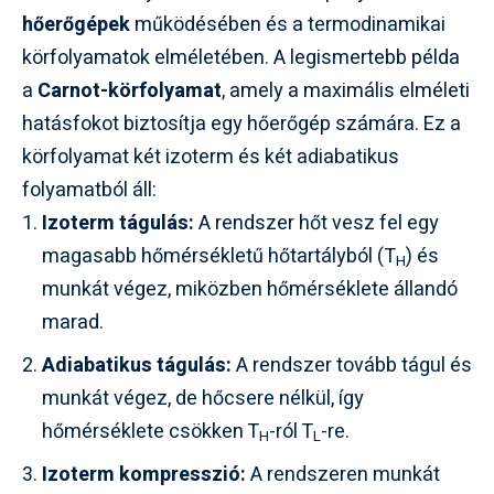
hőerőgépek
működésében és a termodinamikai
körfolyamatok elméletében. A legismertebb példa
a
Carnot-körfolyamat
, amely a maximális elméleti
hatásfokot biztosítja egy hőerőgép számára. Ez a
körfolyamat két izoterm és két adiabatikus
folyamatból áll:
Izoterm tágulás:
A rendszer hőt vesz fel egy
magasabb hőmérsékletű hőtartályból (T
) és
H
munkát végez, miközben hőmérséklete állandó
marad.
Adiabatikus tágulás:
A rendszer tovább tágul és
munkát végez, de hőcsere nélkül, így
hőmérséklete csökken T
-ról T
-re.
H
L
Izoterm kompresszió:
A rendszeren munkát