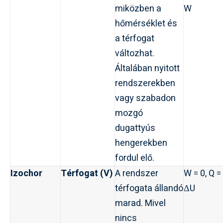
miközben a
W
hőmérséklet és
a térfogat
változhat.
Általában nyitott
rendszerekben
vagy szabadon
mozgó
dugattyús
hengerekben
fordul elő.
Izochor
Térfogat (V)
A rendszer
W = 0, Q =
térfogata állandó
ΔU
marad. Mivel
nincs