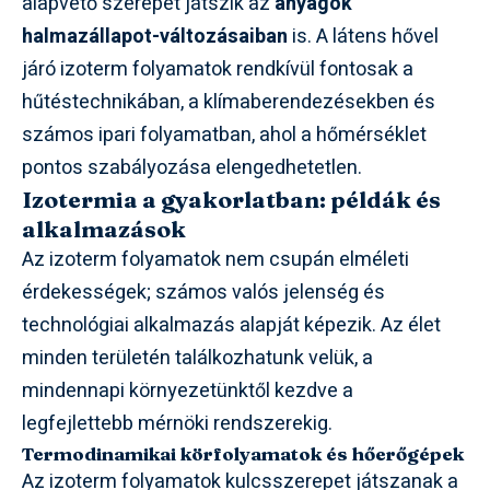
alapvető szerepet játszik az
anyagok
halmazállapot-változásaiban
is. A látens hővel
járó izoterm folyamatok rendkívül fontosak a
hűtéstechnikában, a klímaberendezésekben és
számos ipari folyamatban, ahol a hőmérséklet
pontos szabályozása elengedhetetlen.
Izotermia a gyakorlatban: példák és
alkalmazások
Az izoterm folyamatok nem csupán elméleti
érdekességek; számos valós jelenség és
technológiai alkalmazás alapját képezik. Az élet
minden területén találkozhatunk velük, a
mindennapi környezetünktől kezdve a
legfejlettebb mérnöki rendszerekig.
Termodinamikai körfolyamatok és hőerőgépek
Az izoterm folyamatok kulcsszerepet játszanak a