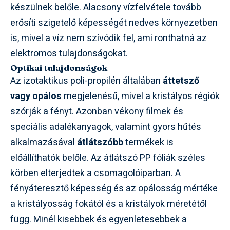
készülnek belőle. Alacsony vízfelvétele tovább
erősíti szigetelő képességét nedves környezetben
is, mivel a víz nem szívódik fel, ami ronthatná az
elektromos tulajdonságokat.
Optikai tulajdonságok
Az izotaktikus poli-propilén általában
áttetsző
vagy opálos
megjelenésű, mivel a kristályos régiók
szórják a fényt. Azonban vékony filmek és
speciális adalékanyagok, valamint gyors hűtés
alkalmazásával
átlátszóbb
termékek is
előállíthatók belőle. Az átlátszó PP fóliák széles
körben elterjedtek a csomagolóiparban. A
fényáteresztő képesség és az opálosság mértéke
a kristályosság fokától és a kristályok méretétől
függ. Minél kisebbek és egyenletesebbek a