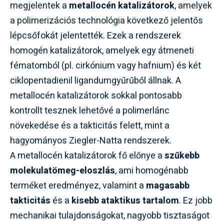
megjelentek a
metallocén katalizátorok
, amelyek
a polimerizációs technológia következő jelentős
lépcsőfokát jelentették. Ezek a rendszerek
homogén katalizátorok, amelyek egy átmeneti
fématomból (pl. cirkónium vagy hafnium) és két
ciklopentadienil ligandumgyűrűből állnak. A
metallocén katalizátorok sokkal pontosabb
kontrollt tesznek lehetővé a polimerlánc
növekedése és a takticitás felett, mint a
hagyományos Ziegler-Natta rendszerek.
A metallocén katalizátorok fő előnye a
szűkebb
molekulatömeg-eloszlás
, ami homogénabb
terméket eredményez, valamint a
magasabb
takticitás
és a
kisebb ataktikus tartalom
. Ez jobb
mechanikai tulajdonságokat, nagyobb tisztaságot