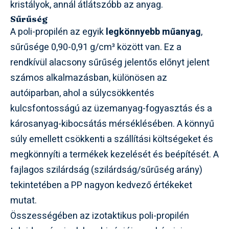
kristályok, annál átlátszóbb az anyag.
Sűrűség
A poli-propilén az egyik
legkönnyebb műanyag
,
sűrűsége 0,90-0,91 g/cm³ között van. Ez a
rendkívül alacsony sűrűség jelentős előnyt jelent
számos alkalmazásban, különösen az
autóiparban, ahol a súlycsökkentés
kulcsfontosságú az üzemanyag-fogyasztás és a
károsanyag-kibocsátás mérséklésében. A könnyű
súly emellett csökkenti a szállítási költségeket és
megkönnyíti a termékek kezelését és beépítését. A
fajlagos szilárdság (szilárdság/sűrűség arány)
tekintetében a PP nagyon kedvező értékeket
mutat.
Összességében az izotaktikus poli-propilén