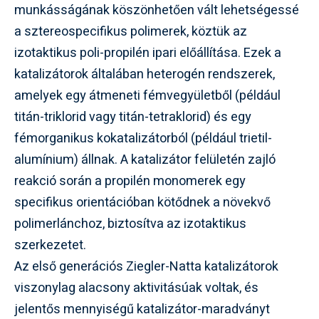
munkásságának köszönhetően vált lehetségessé
a sztereospecifikus polimerek, köztük az
izotaktikus poli-propilén ipari előállítása. Ezek a
katalizátorok általában heterogén rendszerek,
amelyek egy átmeneti fémvegyületből (például
titán-triklorid vagy titán-tetraklorid) és egy
fémorganikus kokatalizátorból (például trietil-
alumínium) állnak. A katalizátor felületén zajló
reakció során a propilén monomerek egy
specifikus orientációban kötődnek a növekvő
polimerlánchoz, biztosítva az izotaktikus
szerkezetet.
Az első generációs Ziegler-Natta katalizátorok
viszonylag alacsony aktivitásúak voltak, és
jelentős mennyiségű katalizátor-maradványt