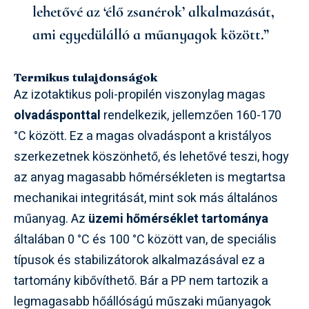
lehetővé az ‘élő zsanérok’ alkalmazását,
ami egyedülálló a műanyagok között.”
Termikus tulajdonságok
Az izotaktikus poli-propilén viszonylag magas
olvadásponttal
rendelkezik, jellemzően 160-170
°C között. Ez a magas olvadáspont a kristályos
szerkezetnek köszönhető, és lehetővé teszi, hogy
az anyag magasabb hőmérsékleten is megtartsa
mechanikai integritását, mint sok más általános
műanyag. Az
üzemi hőmérséklet tartománya
általában 0 °C és 100 °C között van, de speciális
típusok és stabilizátorok alkalmazásával ez a
tartomány kibővíthető. Bár a PP nem tartozik a
legmagasabb hőállóságú műszaki műanyagok