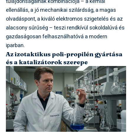
tulajdonságainak kombinációja – a kémiai
ellenállás, a jó mechanikai szilárdság, a magas
olvadáspont, a kiváló elektromos szigetelés és az
alacsony sűrűség – teszi rendkívül sokoldalúvá és
gazdaságosan felhasználhatóvá a modern
iparban.
Az izotaktikus poli-propilén gyártása
és a katalizátorok szerepe