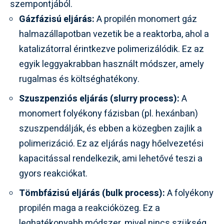
szempontjából.
Gázfázisú eljárás:
A propilén monomert gáz
halmazállapotban vezetik be a reaktorba, ahol a
katalizátorral érintkezve polimerizálódik. Ez az
egyik leggyakrabban használt módszer, amely
rugalmas és költséghatékony.
Szuszpenziós eljárás (slurry process):
A
monomert folyékony fázisban (pl. hexánban)
szuszpendálják, és ebben a közegben zajlik a
polimerizáció. Ez az eljárás nagy hőelvezetési
kapacitással rendelkezik, ami lehetővé teszi a
gyors reakciókat.
Tömbfázisú eljárás (bulk process):
A folyékony
propilén maga a reakcióközeg. Ez a
leghatékonyabb módszer, mivel nincs szükség