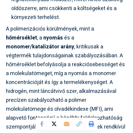
oldószerre, ami csökkenti a költségeket és a
környezeti terhelést.
A polimerizációs körülmények, mint a
hőmérséklet
, a
nyomás
és a
monomer/katalizátor arány
, kritikusak a
végtermék tulajdonságainak szabályozásában. A
hőmérséklet befolyásolja a reakciósebességet és
a molekulatömeget, míg a nyomás a monomer
koncentrációját és így a termelékenységet. A
hidrogén, mint láncátvivő szer, alkalmazásával
precízen szabályozható a polimer
molekulatömege és olvadékindexe (MFI), ami
alapvető fontosságú a későbbi feldolgozhatóság
szempontjából. A modern gyártóüzemek rendkívül