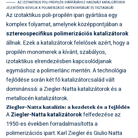
AZ IZOTAKTIKUS POLI-PROPILÉN GYÁRTÁSÁHOZ HASZNÁLT KATALIZÁTOROK
JELENTŐSEN NÖVELIK A POLIMERIZÁCIÓ HATÉKONYSÁGÁT ÉS TISZTASÁGÁT.
Az izotaktikus poli-propilén ipari gyártása egy
komplex folyamat, amelynek középpontjában a
sztereospecifikus polimerizációs katalizátorok
állnak. Ezek a katalizátorok felelősek azért, hogy a
propilén monomerek a kívánt, szabályos,
izotaktikus elrendezésben kapcsolódjanak
egymáshoz a polimerlánc mentén. A technológia
fejlődése során két fő katalizátorcsalád vált
dominánssá: a Ziegler-Natta katalizátorok és a
metallocén katalizátorok.
Ziegler-Natta katalízis: a kezdetek és a fejlődés
A
Ziegler-Natta katalizátorok
felfedezése az
1950-es években forradalmasította a
polimerizációs ipart. Karl Ziegler és Giulio Natta