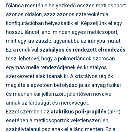
főlánca mentén elhelyezkedő összes metilcsoport
azonos oldalon, azaz azonos sztereokémiai
konfigurációban helyezkedik el. Képzeljünk el egy
hosszú láncot, ahol minden egyes metilcsoport,
mint egy kis zászló, ugyanabba az irányba mutat.
Ez a rendkívül
szabályos és rendezett elrendezés
teszi lehetővé, hogy a polimerláncok szorosan
egymás mellé rendeződjenek és kristályos
szerkezetet alakítsanak ki. A kristályos régiók
megléte alapvetően befolyásolja az anyag fizikai
és mechanikai jellemzőit, jelentősen növelve
annak szilárdságát és merevségét.
Ezzel szemben az
ataktikus poli-propilén
(aPP)
esetében a metilcsoportok véletlenszerűen,
szabálytalanul oszlanak el a lánc mentén. Ez a