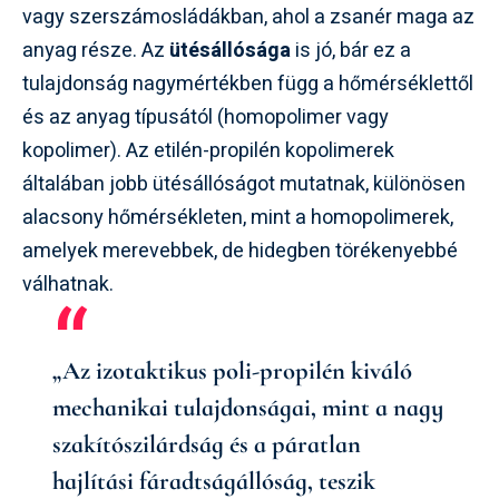
vagy szerszámosládákban, ahol a zsanér maga az
anyag része. Az
ütésállósága
is jó, bár ez a
tulajdonság nagymértékben függ a hőmérséklettől
és az anyag típusától (homopolimer vagy
kopolimer). Az etilén-propilén kopolimerek
általában jobb ütésállóságot mutatnak, különösen
alacsony hőmérsékleten, mint a homopolimerek,
amelyek merevebbek, de hidegben törékenyebbé
válhatnak.
„Az izotaktikus poli-propilén kiváló
mechanikai tulajdonságai, mint a nagy
szakítószilárdság és a páratlan
hajlítási fáradtságállóság, teszik