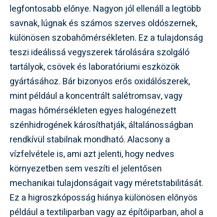
legfontosabb előnye. Nagyon jól ellenáll a legtöbb
savnak, lúgnak és számos szerves oldószernek,
különösen szobahőmérsékleten. Ez a tulajdonság
teszi ideálissá vegyszerek tárolására szolgáló
tartályok, csövek és laboratóriumi eszközök
gyártásához. Bár bizonyos erős oxidálószerek,
mint például a koncentrált salétromsav, vagy
magas hőmérsékleten egyes halogénezett
szénhidrogének károsíthatják, általánosságban
rendkívül stabilnak mondható. Alacsony a
vízfelvétele is, ami azt jelenti, hogy nedves
környezetben sem veszíti el jelentősen
mechanikai tulajdonságait vagy méretstabilitását.
Ez a higroszkóposság hiánya különösen előnyös
például a textiliparban vagy az építőiparban, ahol a