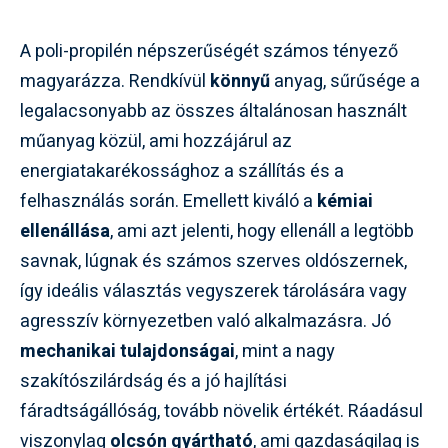
A poli-propilén népszerűségét számos tényező
magyarázza. Rendkívül
könnyű
anyag, sűrűsége a
legalacsonyabb az összes általánosan használt
műanyag közül, ami hozzájárul az
energiatakarékossághoz a szállítás és a
felhasználás során. Emellett kiváló a
kémiai
ellenállása
, ami azt jelenti, hogy ellenáll a legtöbb
savnak, lúgnak és számos szerves oldószernek,
így ideális választás vegyszerek tárolására vagy
agresszív környezetben való alkalmazásra. Jó
mechanikai tulajdonságai
, mint a nagy
szakítószilárdság és a jó hajlítási
fáradtságállóság, tovább növelik értékét. Ráadásul
viszonylag
olcsón gyártható
, ami gazdaságilag is