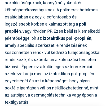
sokoldalúságuknak, könnyű súlyuknak és
költséghatékonyságuknak. A polimerek hatalmas
családjában az egyik legfontosabb és
legszélesebb körben alkalmazott tag a
poli-
propilén
, vagy röviden PP. Ezen belül is kiemelkedő
jelentőséggel bír az
izotaktikus poli-propilén
,
amely speciális szerkezeti elrendezésének
köszönhetően rendkívül kedvező tulajdonságokkal
rendelkezik, és számtalan alkalmazási területen
bizonyít. Éppen ez a különleges sztereokémiai
szerkezet adja meg az izotaktikus poli-propilén
egyediségét és azt a képességet, hogy olyan
sokféle iparágban váljon nélkülözhetetlenné, mint
az autóipar, a csomagolástechnika vagy éppen a
textilgyártás.