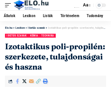
Aa
Állatok
Lexikon
Listák
Történelem
Tudomány
Elo.hu
>
Lexikon
>
I betűs szavak
>
Izotaktikus poli-propilén: szerkezete, tulajdonságai és haszna
I BETŰS SZAVAK
KÉMIA
TECHNIKA
Izotaktikus poli-propilén:
szerkezete, tulajdonságai
és haszna