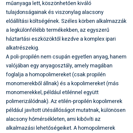
műanyaga lett, köszönhetően kiváló
tulajdonságainak és viszonylag alacsony
előállítási költségének. Széles körben alkalmazzák
a legkülönfélébb termékekben, az egyszerű
háztartási eszközöktől kezdve a komplex ipari
alkatrészekig.
A poli-propilén nem csupán egyetlen anyag, hanem
valójában egy anyagosztály, amely magában
foglalja a homopolimereket (csak propilén
monomerekből állnak) és a kopolimereket (más
monomerekkel, például etilénnel együtt
polimerizálódnak). Az etilén-propilén kopolimerek
például javított ütésállóságot mutatnak, különösen
alacsony hőmérsékleten, ami kibővíti az
alkalmazási lehetőségeiket. A homopolimerek