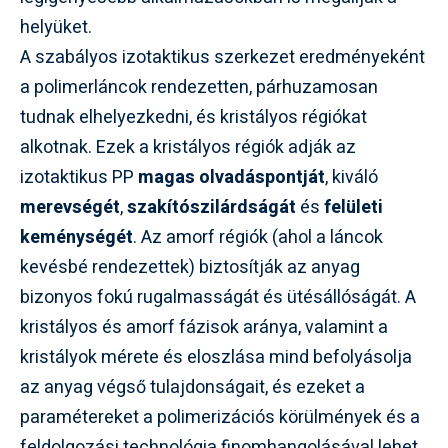
helyüket.
A szabályos izotaktikus szerkezet eredményeként
a polimerláncok rendezetten, párhuzamosan
tudnak elhelyezkedni, és kristályos régiókat
alkotnak. Ezek a kristályos régiók adják az
izotaktikus PP
magas olvadáspontját
, kiváló
merevségét
,
szakítószilárdságát
és
felületi
keménységét
. Az amorf régiók (ahol a láncok
kevésbé rendezettek) biztosítják az anyag
bizonyos fokú rugalmasságát és ütésállóságát. A
kristályos és amorf fázisok aránya, valamint a
kristályok mérete és eloszlása mind befolyásolja
az anyag végső tulajdonságait, és ezeket a
paramétereket a polimerizációs körülmények és a
feldolgozási technológia finomhangolásával lehet