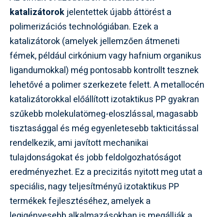
katalizátorok
jelentettek újabb áttörést a
polimerizációs technológiában. Ezek a
katalizátorok (amelyek jellemzően átmeneti
fémek, például cirkónium vagy hafnium organikus
ligandumokkal) még pontosabb kontrollt tesznek
lehetővé a polimer szerkezete felett. A metallocén
katalizátorokkal előállított izotaktikus PP gyakran
szűkebb molekulatömeg-eloszlással, magasabb
tisztasággal és még egyenletesebb takticitással
rendelkezik, ami javított mechanikai
tulajdonságokat és jobb feldolgozhatóságot
eredményezhet. Ez a precizitás nyitott meg utat a
speciális, nagy teljesítményű izotaktikus PP
termékek fejlesztéséhez, amelyek a
legigényesebb alkalmazásokban is megállják a