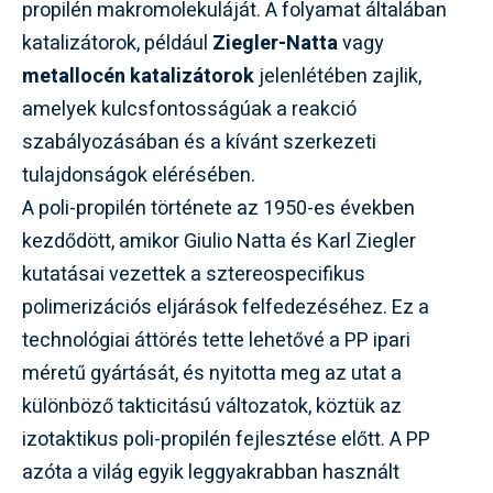
propilén makromolekuláját. A folyamat általában
katalizátorok, például
Ziegler-Natta
vagy
metallocén katalizátorok
jelenlétében zajlik,
amelyek kulcsfontosságúak a reakció
szabályozásában és a kívánt szerkezeti
tulajdonságok elérésében.
A poli-propilén története az 1950-es években
kezdődött, amikor Giulio Natta és Karl Ziegler
kutatásai vezettek a sztereospecifikus
polimerizációs eljárások felfedezéséhez. Ez a
technológiai áttörés tette lehetővé a PP ipari
méretű gyártását, és nyitotta meg az utat a
különböző takticitású változatok, köztük az
izotaktikus poli-propilén fejlesztése előtt. A PP
azóta a világ egyik leggyakrabban használt