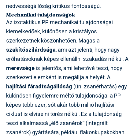
nedvességállóság kritikus fontosságú.
Mechanikai tulajdonságok
Az izotaktikus PP mechanikai tulajdonságai
kiemelkedőek, különösen a kristályos
szerkezetnek köszönhetően. Magas a
szakítószilárdsága
, ami azt jelenti, hogy nagy
erőhatásoknak képes ellenállni szakadás nélkül. A
merevsége
is jelentős, ami lehetővé teszi, hogy
szerkezeti elemként is megállja a helyét. A
hajlítási fáradtságállóság
(ún. zsanérhatás) egy
különösen figyelemre méltó tulajdonsága: a PP
képes több ezer, sőt akár több millió hajlítási
ciklust is elviselni törés nélkül. Ez a tulajdonság
teszi alkalmassá „élő zsanérok” (integrált
zsanérok) gyártására, például flakonkupakokban