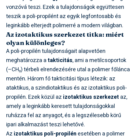
vonzóvá teszi. Ezek a tulajdonságok együttesen
teszik a poli-propilént az egyik legfontosabb és
leginkább elterjedt polimerré a modern világban.
Az izotaktikus szerkezet titka: miért
olyan különleges?
A poli-propilén tulajdonságait alapvetően
meghatározza a
takticitás
, ami a metilcsoportok
(–CH₃) térbeli elrendezésére utal a polimer főlánca
mentén. Három fő takticitási típus létezik: az
ataktikus, a szindiotaktikus és az izotaktikus poli-
propilén. Ezek közül az
izotaktikus szerkezet
az,
amely a leginkább keresett tulajdonságokkal
ruházza fel az anyagot, és a legszélesebb körű
ipari alkalmazást teszi lehetővé.
Az
izotaktikus poli-propilén
esetében a polimer