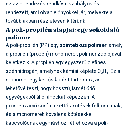
ez az elrendezés rendkívül szabályos és
rendezett, ami olyan előnyökkel jár, melyekre a
továbbiakban részletesen kitérünk.
A poli-propilén alapjai: egy sokoldalú
polimer
A poli-propilén (PP) egy
szintetikus polimer
, amely
a propilén (propén) monomerek polimerizációjával
keletkezik. A propilén egy egyszerű olefines
szénhidrogén, amelynek kémiai képlete C₃H₆. Ez a
monomer egy kettős kötést tartalmaz, ami
lehetővé teszi, hogy hosszú, ismétlődő
egységekből álló láncokat képezzen. A
polimerizáció során a kettős kötések felbomlanak,
és a monomerek kovalens kötésekkel
kapcsolódnak egymáshoz, létrehozva a poli-