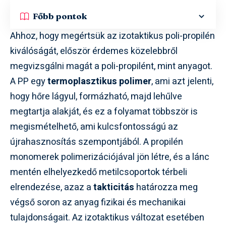
Főbb pontok
Ahhoz, hogy megértsük az izotaktikus poli-propilén
kiválóságát, először érdemes közelebbről
megvizsgálni magát a poli-propilént, mint anyagot.
A PP egy
termoplasztikus polimer
, ami azt jelenti,
hogy hőre lágyul, formázható, majd lehűlve
megtartja alakját, és ez a folyamat többször is
megismételhető, ami kulcsfontosságú az
újrahasznosítás szempontjából. A propilén
monomerek polimerizációjával jön létre, és a lánc
mentén elhelyezkedő metilcsoportok térbeli
elrendezése, azaz a
takticitás
határozza meg
végső soron az anyag fizikai és mechanikai
tulajdonságait. Az izotaktikus változat esetében