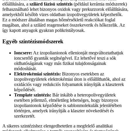
előállítására, a
szilárd fázisú szintézis
(például kerámia módszerek)
felhasználható lehet bizonyos oxidok vagy prekurzorok előállítására,
amelyekből később vizes oldatban izopolivegyületek képezhetők.
Ez a módszer általában magas hőmérsékletű reakciókat foglal
magában, ahol a szilárd reagenseket összekeverik és hőkezelik. Az
így kapott anyagok gyakran polikristályosak.
Egyéb szintézismódszerek
Ioncsere:
Az izopolianionok ellenionját megváltoztathatjuk
ioncserélő gyanták segítségével. Ez lehetővé teszi a sók
oldhatóságának vagy más fizikai tulajdonságainak
módosítását.
Elektrokémiai szintézis:
Bizonyos esetekben az
izopolivegyületek elektrokémiai úton is előállíthatók, ahol az
oxidációs vagy redukciós folyamatok irányítják a klaszterek
képződését.
Template szintézis:
Bár inkább a heteropolivegyületek
esetében jellemző, elméletileg lehetséges, hogy bizonyos
izopolianionok képződése is sablonmolekulák jelenlétében
történjen, amelyek irányítják a klaszter növekedését és
szerkezetét.
A sikeres szintézishez elengedhetetlen a megfelelő analitikai