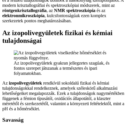
és a felületi tulajdonságok döntőek a hatékonyság szempontjából. A
modern krisztallográfiai és spektroszkópiai módszerek, mint az
röntgenkrisztallográfia
, az
NMR spektroszkópia
és az
elektronmikroszkópia
, kulcsfontosságúak ezen komplex
szerkezetek pontos meghatározásában.
Az izopolivegyületek fizikai és kémiai
tulajdonságai
Az izopolivegyületek gyakran jellegzetes szagúak, és
fontos szerepet játszanak a természetes és ipari
folyamatokban.
Az
izopolivegyületek
rendkívül sokoldalú fizikai és kémiai
tulajdonságokkal rendelkeznek, amelyek széleskörű alkalmazási
lehetőségeiket megalapozzák. Ezek a tulajdonságok nagymértékben
függenek a fémion típusától, oxidációs állapotától, a klaszter
méretétől és szerkezetétől, valamint a környezeti feltételektől, mint a
pH és a hőmérséklet.
Savasság