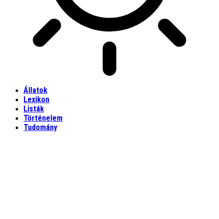
Állatok
Lexikon
Listák
Történelem
Tudomány