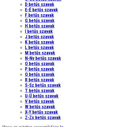
D betűs szavak
E-É betűs szavak
F betűs szavak
G betűs szavak
H betűs szavak
I betűs szavak
J betűs szavak
K betűs szavak
L betűs szavak
M betűs szavak
N-Ny betűs szavak
O betűs szavak
P betűs szavak
Q betűs szavak
R betűs szavak
S-Sz betűs szavak
T betűs szavak
U-Ü betűs szavak
V betűs szavak
W betűs szavak
X-Y betűs szavak
Z-Zs betűs szavak