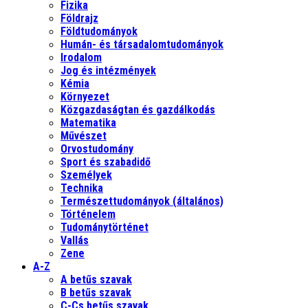
Fizika
Földrajz
Földtudományok
Humán- és társadalomtudományok
Irodalom
Jog és intézmények
Kémia
Környezet
Közgazdaságtan és gazdálkodás
Matematika
Művészet
Orvostudomány
Sport és szabadidő
Személyek
Technika
Természettudományok (általános)
Történelem
Tudománytörténet
Vallás
Zene
A-Z
A betűs szavak
B betűs szavak
C-Cs betűs szavak