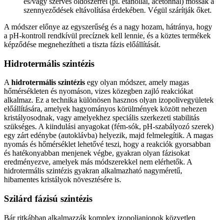
és/vagy szerves oldószerrel (pl. etanollal, acetonnal) mossák a
szennyeződések eltávolítása érdekében. Végül szárítják őket.
A módszer előnye az egyszerűség és a nagy hozam, hátránya, hogy
a pH-kontroll rendkívül precíznek kell lennie, és a köztes termékek
képződése megnehezítheti a tiszta fázis előállítását.
Hidrotermális szintézis
A
hidrotermális szintézis
egy olyan módszer, amely magas
hőmérsékleten és nyomáson, vizes közegben zajló reakciókat
alkalmaz. Ez a technika különösen hasznos olyan izopolivegyületek
előállítására, amelyek hagyományos körülmények között nehezen
kristályosodnak, vagy amelyekhez speciális szerkezeti stabilitás
szükséges. A kiindulási anyagokat (fém-sók, pH-szabályozó szerek)
egy zárt edénybe (autoklávba) helyezik, majd felmelegítik. A magas
nyomás és hőmérséklet lehetővé teszi, hogy a reakciók gyorsabban
és hatékonyabban menjenek végbe, gyakran olyan fázisokat
eredményezve, amelyek más módszerekkel nem elérhetők. A
hidrotermális szintézis gyakran alkalmazható nagyméretű,
hibamentes kristályok növesztésére is.
Szilárd fázisú szintézis
Bár ritkábban alkalmazzák komplex izopolianionok közvetlen