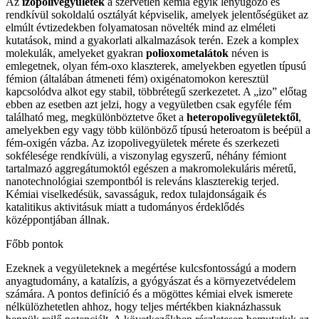
Az
izopolivegyületek
a szervetlen kémia egyik lenyűgöző és
rendkívül sokoldalú osztályát képviselik, amelyek jelentőségüket az
elmúlt évtizedekben folyamatosan növelték mind az elméleti
kutatások, mind a gyakorlati alkalmazások terén. Ezek a komplex
molekulák, amelyeket gyakran
polioxometalátok
néven is
emlegetnek, olyan fém-oxo klaszterek, amelyekben egyetlen típusú
fémion (általában átmeneti fém) oxigénatomokon keresztül
kapcsolódva alkot egy stabil, többrétegű szerkezetet. A „izo” előtag
ebben az esetben azt jelzi, hogy a vegyületben csak egyféle fém
található meg, megkülönböztetve őket a
heteropolivegyületektől
,
amelyekben egy vagy több különböző típusú heteroatom is beépül a
fém-oxigén vázba. Az izopolivegyületek mérete és szerkezeti
sokfélesége rendkívüli, a viszonylag egyszerű, néhány fémiont
tartalmazó aggregátumoktól egészen a makromolekuláris méretű,
nanotechnológiai szempontból is releváns klaszterekig terjed.
Kémiai viselkedésük, savasságuk, redox tulajdonságaik és
katalitikus aktivitásuk miatt a tudományos érdeklődés
középpontjában állnak.
Főbb pontok
Ezeknek a vegyületeknek a megértése kulcsfontosságú a modern
anyagtudomány, a katalízis, a gyógyászat és a környezetvédelem
számára. A pontos definíció és a mögöttes kémiai elvek ismerete
nélkülözhetetlen ahhoz, hogy teljes mértékben kiaknázhassuk