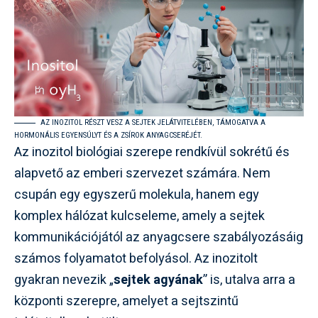
AZ INOZITOL RÉSZT VESZ A SEJTEK JELÁTVITELÉBEN, TÁMOGATVA A
HORMONÁLIS EGYENSÚLYT ÉS A ZSÍROK ANYAGCSERÉJÉT.
Az inozitol biológiai szerepe rendkívül sokrétű és
alapvető az emberi szervezet számára. Nem
csupán egy egyszerű molekula, hanem egy
komplex hálózat kulcseleme, amely a sejtek
kommunikációjától az anyagcsere szabályozásáig
számos folyamatot befolyásol. Az inozitolt
gyakran nevezik „
sejtek agyának
” is, utalva arra a
központi szerepre, amelyet a sejtszintű