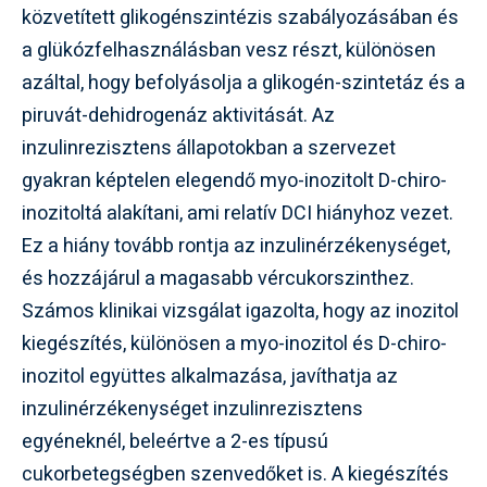
közvetített glikogénszintézis szabályozásában és
a glükózfelhasználásban vesz részt, különösen
azáltal, hogy befolyásolja a glikogén-szintetáz és a
piruvát-dehidrogenáz aktivitását. Az
inzulinrezisztens állapotokban a szervezet
gyakran képtelen elegendő myo-inozitolt D-chiro-
inozitoltá alakítani, ami relatív DCI hiányhoz vezet.
Ez a hiány tovább rontja az inzulinérzékenységet,
és hozzájárul a magasabb vércukorszinthez.
Számos klinikai vizsgálat igazolta, hogy az inozitol
kiegészítés, különösen a myo-inozitol és D-chiro-
inozitol együttes alkalmazása, javíthatja az
inzulinérzékenységet inzulinrezisztens
egyéneknél, beleértve a 2-es típusú
cukorbetegségben szenvedőket is. A kiegészítés