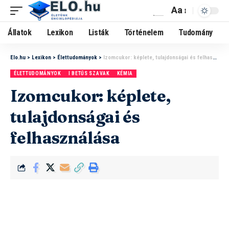
Aa
Állatok
Lexikon
Listák
Történelem
Tudomány
Elo.hu
>
Lexikon
>
Élettudományok
>
Izomcukor: képlete, tulajdonságai és felhasználása
ÉLETTUDOMÁNYOK
I BETŰS SZAVAK
KÉMIA
Izomcukor: képlete,
tulajdonságai és
felhasználása