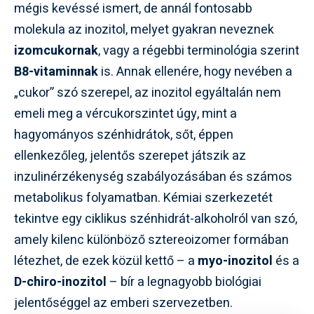
mégis kevéssé ismert, de annál fontosabb
molekula az inozitol, melyet gyakran neveznek
izomcukornak
, vagy a régebbi terminológia szerint
B8-vitaminnak
is. Annak ellenére, hogy nevében a
„cukor” szó szerepel, az inozitol egyáltalán nem
emeli meg a vércukorszintet úgy, mint a
hagyományos szénhidrátok, sőt, éppen
ellenkezőleg, jelentős szerepet játszik az
inzulinérzékenység szabályozásában és számos
metabolikus folyamatban. Kémiai szerkezetét
tekintve egy ciklikus szénhidrát-alkoholról van szó,
amely kilenc különböző sztereoizomer formában
létezhet, de ezek közül kettő – a
myo-inozitol
és a
D-chiro-inozitol
– bír a legnagyobb biológiai
jelentőséggel az emberi szervezetben.