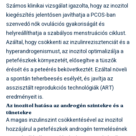
Számos klinikai vizsgálat igazolta, hogy az inozitol
kiegészítés jelentősen javíthatja a PCOS-ban
szenvedő nők ovulációs gyakoriságát és
helyreállíthatja a szabályos menstruációs ciklust.
Azáltal, hogy csökkenti az inzulinrezisztenciát és a
hyperandrogenismust, az inozitol optimalizálja a
petefészkek környezetét, elősegítve a tüszők
érését és a peteérés bekövetkeztét. Ezáltal növeli
a spontán teherbeesés esélyét, és javítja az
asszisztált reprodukciós technológiák (ART)
eredményeit is.
Az inozitol hatása az androgén szintekre és a
tünetekre
A magas inzulinszint csökkentésével az inozitol
hozzájárul a petefészkek androgén termelésének