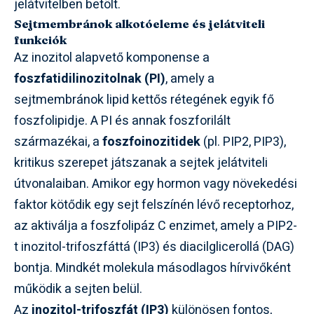
jelátvitelben betölt.
Sejtmembránok alkotóeleme és jelátviteli
funkciók
Az inozitol alapvető komponense a
foszfatidilinozitolnak (PI)
, amely a
sejtmembránok lipid kettős rétegének egyik fő
foszfolipidje. A PI és annak foszforilált
származékai, a
foszfoinozitidek
(pl. PIP2, PIP3),
kritikus szerepet játszanak a sejtek jelátviteli
útvonalaiban. Amikor egy hormon vagy növekedési
faktor kötődik egy sejt felszínén lévő receptorhoz,
az aktiválja a foszfolipáz C enzimet, amely a PIP2-
t inozitol-trifoszfáttá (IP3) és diacilglicerollá (DAG)
bontja. Mindkét molekula másodlagos hírvivőként
működik a sejten belül.
Az
inozitol-trifoszfát (IP3)
különösen fontos,