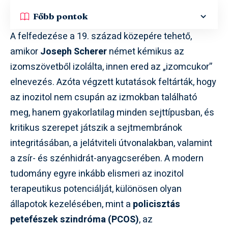
Főbb pontok
A felfedezése a 19. század közepére tehető,
amikor
Joseph Scherer
német kémikus az
izomszövetből izolálta, innen ered az „izomcukor”
elnevezés. Azóta végzett kutatások feltárták, hogy
az inozitol nem csupán az izmokban található
meg, hanem gyakorlatilag minden sejttípusban, és
kritikus szerepet játszik a sejtmembránok
integritásában, a jelátviteli útvonalakban, valamint
a zsír- és szénhidrát-anyagcserében. A modern
tudomány egyre inkább elismeri az inozitol
terapeutikus potenciálját, különösen olyan
állapotok kezelésében, mint a
policisztás
petefészek szindróma (PCOS)
, az