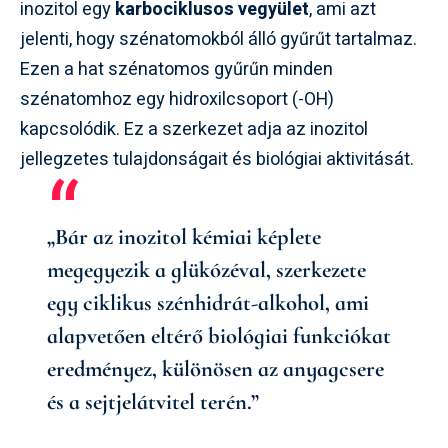
inozitol egy
karbociklusos vegyület
, ami azt
jelenti, hogy szénatomokból álló gyűrűt tartalmaz.
Ezen a hat szénatomos gyűrűn minden
szénatomhoz egy hidroxilcsoport (-OH)
kapcsolódik. Ez a szerkezet adja az inozitol
jellegzetes tulajdonságait és biológiai aktivitását.
„Bár az inozitol kémiai képlete
megegyezik a glükózéval, szerkezete
egy ciklikus szénhidrát-alkohol, ami
alapvetően eltérő biológiai funkciókat
eredményez, különösen az anyagcsere
és a sejtjelátvitel terén.”