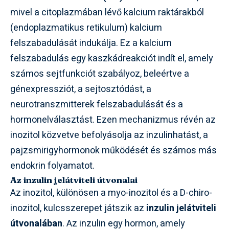
mivel a citoplazmában lévő kalcium raktárakból
(endoplazmatikus retikulum) kalcium
felszabadulását indukálja. Ez a kalcium
felszabadulás egy kaszkádreakciót indít el, amely
számos sejtfunkciót szabályoz, beleértve a
génexpressziót, a sejtosztódást, a
neurotranszmitterek felszabadulását és a
hormonelválasztást. Ezen mechanizmus révén az
inozitol közvetve befolyásolja az inzulinhatást, a
pajzsmirigyhormonok működését és számos más
endokrin folyamatot.
Az inzulin jelátviteli útvonalai
Az inozitol, különösen a myo-inozitol és a D-chiro-
inozitol, kulcsszerepet játszik az
inzulin jelátviteli
útvonalában
. Az inzulin egy hormon, amely