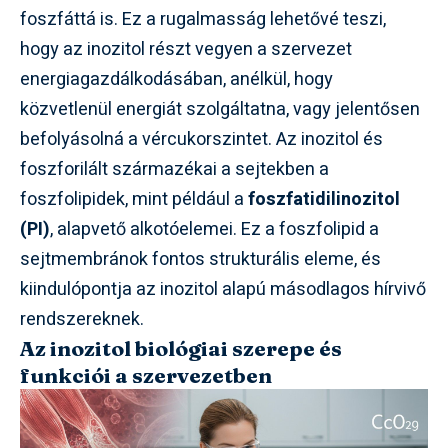
foszfáttá is. Ez a rugalmasság lehetővé teszi,
hogy az inozitol részt vegyen a szervezet
energiagazdálkodásában, anélkül, hogy
közvetlenül energiát szolgáltatna, vagy jelentősen
befolyásolná a vércukorszintet. Az inozitol és
foszforilált származékai a sejtekben a
foszfolipidek, mint például a
foszfatidilinozitol
(PI)
, alapvető alkotóelemei. Ez a foszfolipid a
sejtmembránok fontos strukturális eleme, és
kiindulópontja az inozitol alapú másodlagos hírvivő
rendszereknek.
Az inozitol biológiai szerepe és
funkciói a szervezetben