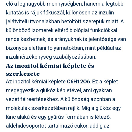
elő a legnagyobb mennyiségben, hanem a legtöbb
kutatás is rájuk fókuszál, különösen az inzulin
jelátviteli útvonalakban betöltött szerepük miatt. A
különböző izomerek eltérő biológiai funkciókkal
rendelkezhetnek, és arányuknak is jelentősége van
bizonyos élettani folyamatokban, mint például az
inzulinérzékenység szabályozásában.
Az inozitol kémiai képlete és
szerkezete
Az inozitol kémiai képlete
C6H12O6
. Ez a képlet
megegyezik a glükóz képletével, ami gyakran
vezet félreértésekhez. A különbség azonban a
molekulák szerkezetében rejlik. Míg a glükóz egy
lánc alakú és egy gyűrűs formában is létező,
aldehidcsoportot tartalmazó cukor, addig az