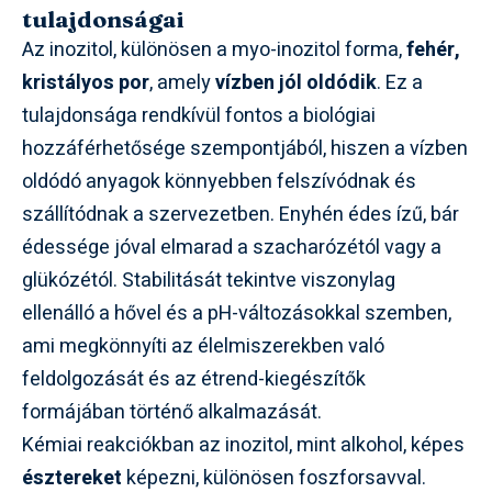
tulajdonságai
Az inozitol, különösen a myo-inozitol forma,
fehér,
kristályos por
, amely
vízben jól oldódik
. Ez a
tulajdonsága rendkívül fontos a biológiai
hozzáférhetősége szempontjából, hiszen a vízben
oldódó anyagok könnyebben felszívódnak és
szállítódnak a szervezetben. Enyhén édes ízű, bár
édessége jóval elmarad a szacharózétól vagy a
glükózétól. Stabilitását tekintve viszonylag
ellenálló a hővel és a pH-változásokkal szemben,
ami megkönnyíti az élelmiszerekben való
feldolgozását és az étrend-kiegészítők
formájában történő alkalmazását.
Kémiai reakciókban az inozitol, mint alkohol, képes
észtereket
képezni, különösen foszforsavval.