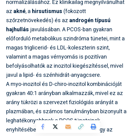
normalizálásához. Ez klinikailag megnyilvánulhat
az
akné
, a
hirsutismus
(fokozott
szőrzetnövekedés) és az
androgén típusú
hajhullás
javulásában. A PCOS-ban gyakran
előforduló metabolikus szindróma tünetei, mint a
magas triglicerid- és LDL-koleszterin szint,
valamint a magas vérnyomás is pozitívan
befolyásolhatók az inozitol kiegészítéssel, mivel
javul a lipid- és szénhidrát-anyagcsere.
A myo-inozitol és D-chiro-inozitol kombinációját
gyakran 40:1 arányban alkalmazzák, mivel ez az
arány tükrözi a szervezet fiziológiás arányát a
plazmában, és számos tanulmányban bizonyult a
leghatékonyabbnak a PCOS tüneteinek
enyhítésében. Fontos megjegyezni, hogy az