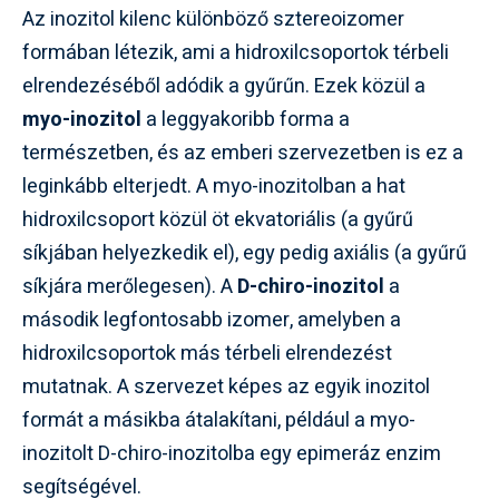
Az inozitol kilenc különböző sztereoizomer
formában létezik, ami a hidroxilcsoportok térbeli
elrendezéséből adódik a gyűrűn. Ezek közül a
myo-inozitol
a leggyakoribb forma a
természetben, és az emberi szervezetben is ez a
leginkább elterjedt. A myo-inozitolban a hat
hidroxilcsoport közül öt ekvatoriális (a gyűrű
síkjában helyezkedik el), egy pedig axiális (a gyűrű
síkjára merőlegesen). A
D-chiro-inozitol
a
második legfontosabb izomer, amelyben a
hidroxilcsoportok más térbeli elrendezést
mutatnak. A szervezet képes az egyik inozitol
formát a másikba átalakítani, például a myo-
inozitolt D-chiro-inozitolba egy epimeráz enzim
segítségével.