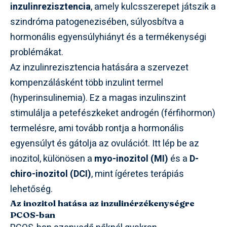
inzulinrezisztencia
, amely kulcsszerepet játszik a
szindróma patogenezisében, súlyosbítva a
hormonális egyensúlyhiányt és a termékenységi
problémákat.
Az inzulinrezisztencia hatására a szervezet
kompenzálásként több inzulint termel
(hyperinsulinemia). Ez a magas inzulinszint
stimulálja a petefészkeket androgén (férfihormon)
termelésre, ami tovább rontja a hormonális
egyensúlyt és gátolja az ovulációt. Itt lép be az
inozitol, különösen a
myo-inozitol (MI)
és a
D-
chiro-inozitol (DCI)
, mint ígéretes terápiás
lehetőség.
Az inozitol hatása az inzulinérzékenységre
PCOS-ban