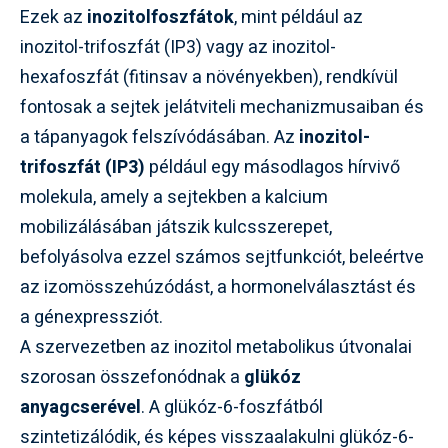
Ezek az
inozitolfoszfátok
, mint például az
inozitol-trifoszfát (IP3) vagy az inozitol-
hexafoszfát (fitinsav a növényekben), rendkívül
fontosak a sejtek jelátviteli mechanizmusaiban és
a tápanyagok felszívódásában. Az
inozitol-
trifoszfát (IP3)
például egy másodlagos hírvivő
molekula, amely a sejtekben a kalcium
mobilizálásában játszik kulcsszerepet,
befolyásolva ezzel számos sejtfunkciót, beleértve
az izomösszehúzódást, a hormonelválasztást és
a génexpressziót.
A szervezetben az inozitol metabolikus útvonalai
szorosan összefonódnak a
glükóz
anyagcserével
. A glükóz-6-foszfátból
szintetizálódik, és képes visszaalakulni glükóz-6-