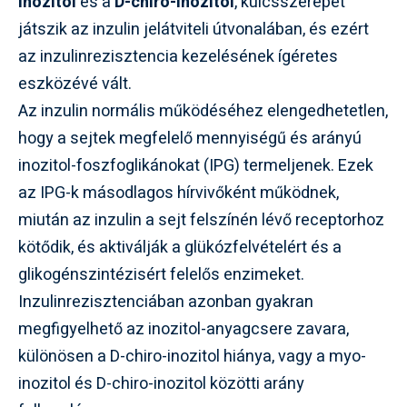
inozitol
és a
D-chiro-inozitol
, kulcsszerepet
játszik az inzulin jelátviteli útvonalában, és ezért
az inzulinrezisztencia kezelésének ígéretes
eszközévé vált.
Az inzulin normális működéséhez elengedhetetlen,
hogy a sejtek megfelelő mennyiségű és arányú
inozitol-foszfoglikánokat (IPG) termeljenek. Ezek
az IPG-k másodlagos hírvivőként működnek,
miután az inzulin a sejt felszínén lévő receptorhoz
kötődik, és aktiválják a glükózfelvételért és a
glikogénszintézisért felelős enzimeket.
Inzulinrezisztenciában azonban gyakran
megfigyelhető az inozitol-anyagcsere zavara,
különösen a D-chiro-inozitol hiánya, vagy a myo-
inozitol és D-chiro-inozitol közötti arány