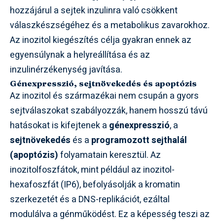
hozzájárul a sejtek inzulinra való csökkent
válaszkészségéhez és a metabolikus zavarokhoz.
Az inozitol kiegészítés célja gyakran ennek az
egyensúlynak a helyreállítása és az
inzulinérzékenység javítása.
Génexpresszió, sejtnövekedés és apoptózis
Az inozitol és származékai nem csupán a gyors
sejtválaszokat szabályozzák, hanem hosszú távú
hatásokat is kifejtenek a
génexpresszió
, a
sejtnövekedés
és a
programozott sejthalál
(apoptózis)
folyamatain keresztül. Az
inozitolfoszfátok, mint például az inozitol-
hexafoszfát (IP6), befolyásolják a kromatin
szerkezetét és a DNS-replikációt, ezáltal
modulálva a génműködést. Ez a képesség teszi az