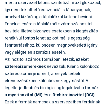
mert a szervezet képes szintetizálni azt glükózból,
így nem tekinthető esszenciális tápanyagnak,
amelyet kizárólag a táplálékkal kellene bevinni.
Ennek ellenére a táplálékból származó inozitol
bevitele, illetve bizonyos esetekben a kiegészítés
rendkívül fontos lehet az optimális egészség
fenntartásához, különösen megnövekedett igény
vagy elégtelen szintézis esetén.
Az inozitol számos formában létezik, ezeket
sztereoizomereknek
nevezzük. Kilenc különböző
sztereoizomerje ismert, amelyek térbeli
elrendezésükben különböznek egymástól. A
legelterjedtebb és biológiailag legaktívabb formák
a
myo-inozitol (MI)
és a
D-chiro-inozitol (DCI)
.
Ezek a formák nemcsak a szervezetben fordulnak