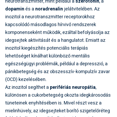
neurotranszmitter, mint például a
szerotonin
, a
dopamin
és a
noradrenalin
jelátvitelében. Az
inozitol a neurotranszmitter receptorokhoz
kapcsolódó másodlagos hírvivő rendszerek
komponenseként működik, ezáltal befolyásolja az
idegsejtek aktivitását és a hangulatot. Emiatt az
inozitol kiegészítés potenciális terápiás
lehetőséget kínálhat különböző mentális
egészségügyi problémák, például a depresszió, a
pánikbetegség és az obszesszív-kompulzív zavar
(OCD) kezelésében.
Az inozitol segíthet a
perifériás neuropátia
,
különösen a cukorbetegség okozta idegkárosodás
tüneteinek enyhítésében is. Mivel részt vesz a
mielinhüvely, az idegsejteket borító szigetelőréteg