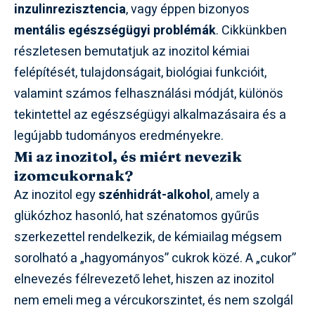
inzulinrezisztencia
, vagy éppen bizonyos
mentális egészségügyi problémák
. Cikkünkben
részletesen bemutatjuk az inozitol kémiai
felépítését, tulajdonságait, biológiai funkcióit,
valamint számos felhasználási módját, különös
tekintettel az egészségügyi alkalmazásaira és a
legújabb tudományos eredményekre.
Mi az inozitol, és miért nevezik
izomcukornak?
Az inozitol egy
szénhidrát-alkohol
, amely a
glükózhoz hasonló, hat szénatomos gyűrűs
szerkezettel rendelkezik, de kémiailag mégsem
sorolható a „hagyományos” cukrok közé. A „cukor”
elnevezés félrevezető lehet, hiszen az inozitol
nem emeli meg a vércukorszintet, és nem szolgál