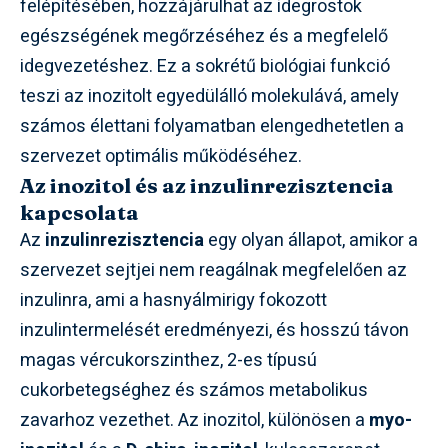
felépítésében, hozzájárulhat az idegrostok
egészségének megőrzéséhez és a megfelelő
idegvezetéshez. Ez a sokrétű biológiai funkció
teszi az inozitolt egyedülálló molekulává, amely
számos élettani folyamatban elengedhetetlen a
szervezet optimális működéséhez.
Az inozitol és az inzulinrezisztencia
kapcsolata
Az
inzulinrezisztencia
egy olyan állapot, amikor a
szervezet sejtjei nem reagálnak megfelelően az
inzulinra, ami a hasnyálmirigy fokozott
inzulintermelését eredményezi, és hosszú távon
magas vércukorszinthez, 2-es típusú
cukorbetegséghez és számos metabolikus
zavarhoz vezethet. Az inozitol, különösen a
myo-