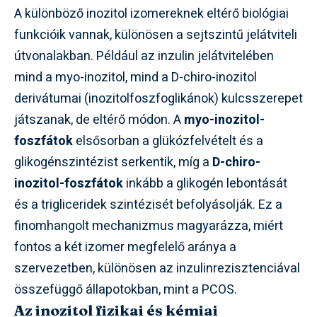
A különböző inozitol izomereknek eltérő biológiai
funkcióik vannak, különösen a sejtszintű jelátviteli
útvonalakban. Például az inzulin jelátvitelében
mind a myo-inozitol, mind a D-chiro-inozitol
derivátumai (inozitolfoszfoglikánok) kulcsszerepet
játszanak, de eltérő módon. A
myo-inozitol-
foszfátok
elsősorban a glükózfelvételt és a
glikogénszintézist serkentik, míg a
D-chiro-
inozitol-foszfátok
inkább a glikogén lebontását
és a trigliceridek szintézisét befolyásolják. Ez a
finomhangolt mechanizmus magyarázza, miért
fontos a két izomer megfelelő aránya a
szervezetben, különösen az inzulinrezisztenciával
összefüggő állapotokban, mint a PCOS.
Az inozitol fizikai és kémiai