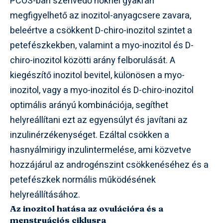
PCOS-ban szenvedő nőknél gyakran
megfigyelhető az inozitol-anyagcsere zavara,
beleértve a csökkent D-chiro-inozitol szintet a
petefészkekben, valamint a myo-inozitol és D-
chiro-inozitol közötti arány felborulását. A
kiegészítő inozitol bevitel, különösen a myo-
inozitol, vagy a myo-inozitol és D-chiro-inozitol
optimális arányú kombinációja, segíthet
helyreállítani ezt az egyensúlyt és javítani az
inzulinérzékenységet. Ezáltal csökken a
hasnyálmirigy inzulintermelése, ami közvetve
hozzájárul az androgénszint csökkenéséhez és a
petefészkek normális működésének
helyreállításához.
Az inozitol hatása az ovulációra és a
menstruációs ciklusra