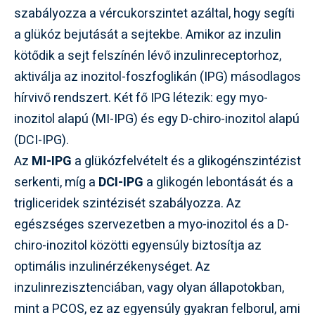
szabályozza a vércukorszintet azáltal, hogy segíti
a glükóz bejutását a sejtekbe. Amikor az inzulin
kötődik a sejt felszínén lévő inzulinreceptorhoz,
aktiválja az inozitol-foszfoglikán (IPG) másodlagos
hírvivő rendszert. Két fő IPG létezik: egy myo-
inozitol alapú (MI-IPG) és egy D-chiro-inozitol alapú
(DCI-IPG).
Az
MI-IPG
a glükózfelvételt és a glikogénszintézist
serkenti, míg a
DCI-IPG
a glikogén lebontását és a
trigliceridek szintézisét szabályozza. Az
egészséges szervezetben a myo-inozitol és a D-
chiro-inozitol közötti egyensúly biztosítja az
optimális inzulinérzékenységet. Az
inzulinrezisztenciában, vagy olyan állapotokban,
mint a PCOS, ez az egyensúly gyakran felborul, ami