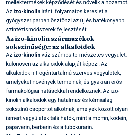
melléktermékek képződését és növelik a hozamot.
Az
izo-kinolin
iránti folyamatos kereslet a
gyógyszeriparban ösztönzi az új és hatékonyabb
szintézismódszerek fejlesztését.
Az izo-kinolin származékok
sokszínűsége: az alkaloidok
Az
izo-kinolin
váz számos természetes vegyület,
különösen az alkaloidok alapját képezi. Az
alkaloidok nitrogéntartalmú szerves vegyületek,
amelyeket növények termelnek, és gyakran erős
farmakológiai hatásokkal rendelkeznek. Az izo-
kinolin alkaloidok egy hatalmas és kémiailag
sokszínű csoportot alkotnak, amelyek között olyan
ismert vegyületek találhatók, mint a morfin, kodein,
papaverin, berberin és a tubokurarin.