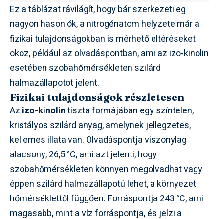
Ez a táblázat rávilágít, hogy bár szerkezetileg
nagyon hasonlók, a nitrogénatom helyzete már a
fizikai tulajdonságokban is mérhető eltéréseket
okoz, például az olvadáspontban, ami az izo-kinolin
esetében szobahőmérsékleten szilárd
halmazállapotot jelent.
Fizikai tulajdonságok részletesen
Az
izo-kinolin
tiszta formájában egy színtelen,
kristályos szilárd anyag, amelynek jellegzetes,
kellemes illata van. Olvadáspontja viszonylag
alacsony, 26,5 °C, ami azt jelenti, hogy
szobahőmérsékleten könnyen megolvadhat vagy
éppen szilárd halmazállapotú lehet, a környezeti
hőmérséklettől függően. Forráspontja 243 °C, ami
magasabb, mint a víz forráspontja, és jelzi a