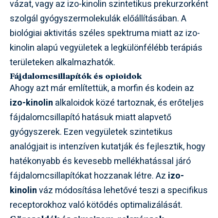
vázat, vagy az izo-kinolin szintetikus prekurzorként
szolgál gyógyszermolekulák előállításában. A
biológiai aktivitás széles spektruma miatt az izo-
kinolin alapú vegyületek a legkülönfélébb terápiás
területeken alkalmazhatók.
Fájdalomcsillapítók és opioidok
Ahogy azt már említettük, a morfin és kodein az
izo-kinolin
alkaloidok közé tartoznak, és erőteljes
fájdalomcsillapító hatásuk miatt alapvető
gyógyszerek. Ezen vegyületek szintetikus
analógjait is intenzíven kutatják és fejlesztik, hogy
hatékonyabb és kevesebb mellékhatással járó
fájdalomcsillapítókat hozzanak létre. Az
izo-
kinolin
váz módosítása lehetővé teszi a specifikus
receptorokhoz való kötődés optimalizálását.