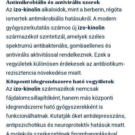
Antimikrobiális és antivirális szerek
Az
izo-kinolin
alkaloidok, mint a berberin, régóta
ismertek antimikrobiális hatásukról. A modern
gyógyszerkutatás számos új
izo-kinolin
származékot szintetizál, amelyek széles
spektrumú antibakteriális, gombaellenes és
antivirális aktivitással rendelkeznek. Ezek a
vegyületek különösen érdekesek az antibiotikum-
rezisztencia növekedése miatt.
Központi idegrendszerre ható vegyületek
Az
izo-kinolin
származékok nemcsak
fájdalomcsillapítóként, hanem más központi
idegrendszerre ható gyógyszerekként is
funkcionálhatnak. Kutatják őket antidepresszáns,
antipszichotikus és neuroprotektív hatásuk miatt.
A molekula szerkezetének finomhangolásával