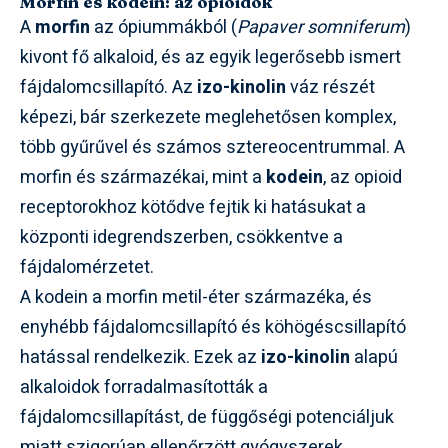
Morfin és kodein: az opioidok
A
morfin
az ópiummákból (
Papaver somniferum
)
kivont fő alkaloid, és az egyik legerősebb ismert
fájdalomcsillapító. Az
izo-kinolin
váz részét
képezi, bár szerkezete meglehetősen komplex,
több gyűrűvel és számos sztereocentrummal. A
morfin és származékai, mint a
kodein
, az opioid
receptorokhoz kötődve fejtik ki hatásukat a
központi idegrendszerben, csökkentve a
fájdalomérzetet.
A kodein a morfin metil-éter származéka, és
enyhébb fájdalomcsillapító és köhögéscsillapító
hatással rendelkezik. Ezek az
izo-kinolin
alapú
alkaloidok forradalmasították a
fájdalomcsillapítást, de függőségi potenciáljuk
miatt szigorúan ellenőrzött gyógyszerek.