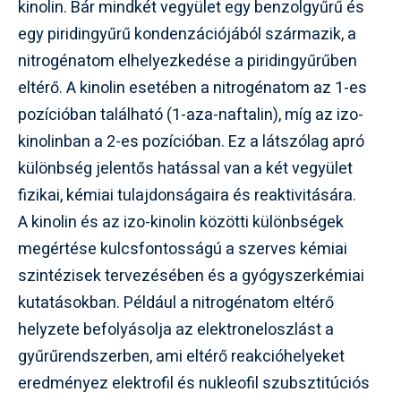
kinolin. Bár mindkét vegyület egy benzolgyűrű és
egy piridingyűrű kondenzációjából származik, a
nitrogénatom elhelyezkedése a piridingyűrűben
eltérő. A kinolin esetében a nitrogénatom az 1-es
pozícióban található (1-aza-naftalin), míg az izo-
kinolinban a 2-es pozícióban. Ez a látszólag apró
különbség jelentős hatással van a két vegyület
fizikai, kémiai tulajdonságaira és reaktivitására.
A kinolin és az izo-kinolin közötti különbségek
megértése kulcsfontosságú a szerves kémiai
szintézisek tervezésében és a gyógyszerkémiai
kutatásokban. Például a nitrogénatom eltérő
helyzete befolyásolja az elektroneloszlást a
gyűrűrendszerben, ami eltérő reakcióhelyeket
eredményez elektrofil és nukleofil szubsztitúciós