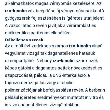
alkalmazhatók magas vérnyomás kezelésére. Az
izo-kinolin
váz beépítése új vérnyomáscsökkentő
gyógyszerek fejlesztésében is ígéretes utat jelent.
A vazodilatáció révén javítják a véráramlást és
csökkentik a perifériás ellenállást.
Rákellenes szerek
Az elmúlt évtizedekben számos
izo-kinolin
alapú
vegyületet vizsgáltak daganatellenes hatásuk
szempontjából. Néhány
izo-kinolin
származék
képes gátolni a daganatos sejtek növekedését és
szaporodását, például a DNS-interkaláció, a
topoizomeráz gátlás vagy a tubulin
polimerizációjának befolyásolása révén. A berberin
például ígéretes eredményeket mutatott in vitro és
in vivo daganatellenes vizsgálatokban.