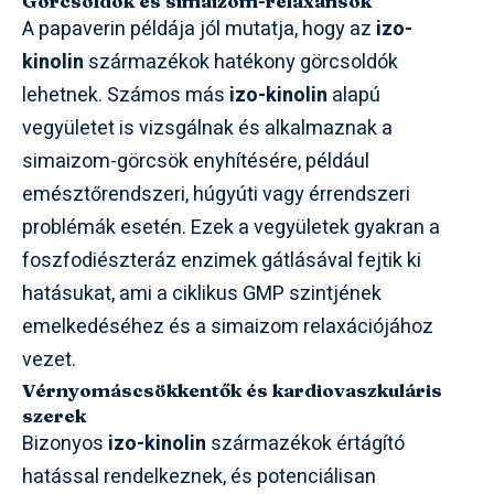
Görcsoldók és simaizom-relaxánsok
A papaverin példája jól mutatja, hogy az
izo-
kinolin
származékok hatékony görcsoldók
lehetnek. Számos más
izo-kinolin
alapú
vegyületet is vizsgálnak és alkalmaznak a
simaizom-görcsök enyhítésére, például
emésztőrendszeri, húgyúti vagy érrendszeri
problémák esetén. Ezek a vegyületek gyakran a
foszfodiészteráz enzimek gátlásával fejtik ki
hatásukat, ami a ciklikus GMP szintjének
emelkedéséhez és a simaizom relaxációjához
vezet.
Vérnyomáscsökkentők és kardiovaszkuláris
szerek
Bizonyos
izo-kinolin
származékok értágító
hatással rendelkeznek, és potenciálisan