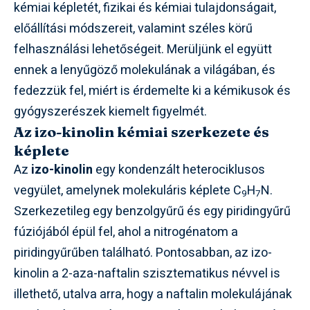
kémiai képletét, fizikai és kémiai tulajdonságait,
előállítási módszereit, valamint széles körű
felhasználási lehetőségeit. Merüljünk el együtt
ennek a lenyűgöző molekulának a világában, és
fedezzük fel, miért is érdemelte ki a kémikusok és
gyógyszerészek kiemelt figyelmét.
Az izo-kinolin kémiai szerkezete és
képlete
Az
izo-kinolin
egy kondenzált heterociklusos
vegyület, amelynek molekuláris képlete C
H
N.
9
7
Szerkezetileg egy benzolgyűrű és egy piridingyűrű
fúziójából épül fel, ahol a nitrogénatom a
piridingyűrűben található. Pontosabban, az izo-
kinolin a 2-aza-naftalin szisztematikus névvel is
illethető, utalva arra, hogy a naftalin molekulájának