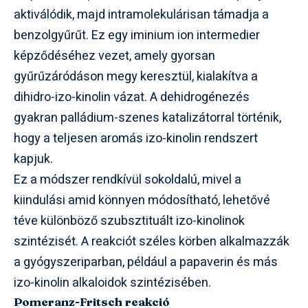
aktiválódik, majd intramolekulárisan támadja a
benzolgyűrűt. Ez egy iminium ion intermedier
képződéséhez vezet, amely gyorsan
gyűrűzáródáson megy keresztül, kialakítva a
dihidro-izo-kinolin vázat. A dehidrogénezés
gyakran palládium-szenes katalizátorral történik,
hogy a teljesen aromás izo-kinolin rendszert
kapjuk.
Ez a módszer rendkívül sokoldalú, mivel a
kiindulási amid könnyen módosítható, lehetővé
téve különböző szubsztituált izo-kinolinok
szintézisét. A reakciót széles körben alkalmazzák
a gyógyszeriparban, például a papaverin és más
izo-kinolin alkaloidok szintézisében.
Pomeranz-Fritsch reakció