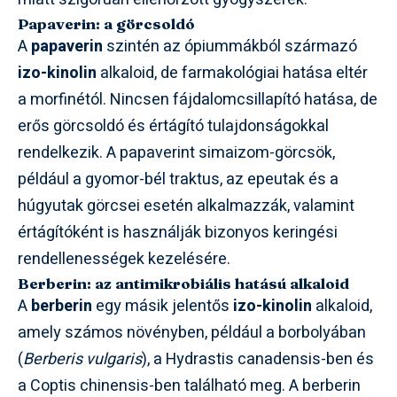
Papaverin: a görcsoldó
A
papaverin
szintén az ópiummákból származó
izo-kinolin
alkaloid, de farmakológiai hatása eltér
a morfinétól. Nincsen fájdalomcsillapító hatása, de
erős görcsoldó és értágító tulajdonságokkal
rendelkezik. A papaverint simaizom-görcsök,
például a gyomor-bél traktus, az epeutak és a
húgyutak görcsei esetén alkalmazzák, valamint
értágítóként is használják bizonyos keringési
rendellenességek kezelésére.
Berberin: az antimikrobiális hatású alkaloid
A
berberin
egy másik jelentős
izo-kinolin
alkaloid,
amely számos növényben, például a borbolyában
(
Berberis vulgaris
), a Hydrastis canadensis-ben és
a Coptis chinensis-ben található meg. A berberin