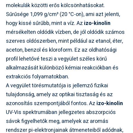
molekulák közötti erős kölcsönhatásokat.
Sűrűsége 1,099 g/cm³ (20 °C-on), ami azt jelenti,
hogy kissé sűrűbb, mint a víz. Az
izo-kinolin
mérsékelten oldódik vízben, de jól oldódik számos
szerves oldószerben, mint például az etanol, éter,
aceton, benzol és kloroform. Ez az oldhatósági
profil lehetővé teszi a vegyület széles körű
alkalmazását különböző kémiai reakciókban és
extrakciós folyamatokban.
A vegyület törésmutatója is jellemző fizikai
tulajdonság, amely az optikai tisztaság és az
azonosítás szempontjából fontos. Az
izo-kinolin
UV-Vis spektrumában jellegzetes abszorpciós
sávok figyelhetők meg, amelyek az aromás
rendszer pi-elektronjainak átmeneteiből adódnak,