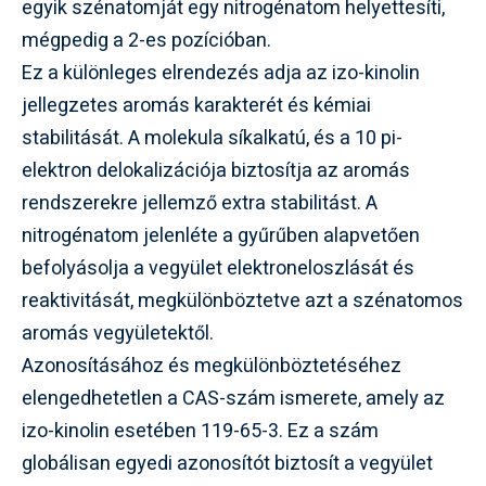
egyik szénatomját egy nitrogénatom helyettesíti,
mégpedig a 2-es pozícióban.
Ez a különleges elrendezés adja az izo-kinolin
jellegzetes aromás karakterét és kémiai
stabilitását. A molekula síkalkatú, és a 10 pi-
elektron delokalizációja biztosítja az aromás
rendszerekre jellemző extra stabilitást. A
nitrogénatom jelenléte a gyűrűben alapvetően
befolyásolja a vegyület elektroneloszlását és
reaktivitását, megkülönböztetve azt a szénatomos
aromás vegyületektől.
Azonosításához és megkülönböztetéséhez
elengedhetetlen a CAS-szám ismerete, amely az
izo-kinolin esetében 119-65-3. Ez a szám
globálisan egyedi azonosítót biztosít a vegyület