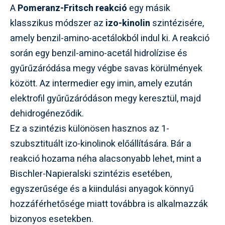
A
Pomeranz-Fritsch reakció
egy másik
klasszikus módszer az
izo-kinolin
szintézisére,
amely benzil-amino-acetálokból indul ki. A reakció
során egy benzil-amino-acetál hidrolízise és
gyűrűzáródása megy végbe savas körülmények
között. Az intermedier egy imin, amely ezután
elektrofil gyűrűzáródáson megy keresztül, majd
dehidrogéneződik.
Ez a szintézis különösen hasznos az 1-
szubsztituált izo-kinolinok előállítására. Bár a
reakció hozama néha alacsonyabb lehet, mint a
Bischler-Napieralski szintézis esetében,
egyszerűsége és a kiindulási anyagok könnyű
hozzáférhetősége miatt továbbra is alkalmazzák
bizonyos esetekben.