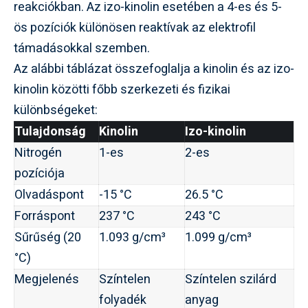
reakciókban. Az izo-kinolin esetében a 4-es és 5-
ös pozíciók különösen reaktívak az elektrofil
támadásokkal szemben.
Az alábbi táblázat összefoglalja a kinolin és az izo-
kinolin közötti főbb szerkezeti és fizikai
különbségeket:
Tulajdonság
Kinolin
Izo-kinolin
Nitrogén
1-es
2-es
pozíciója
Olvadáspont
-15 °C
26.5 °C
Forráspont
237 °C
243 °C
Sűrűség (20
1.093 g/cm³
1.099 g/cm³
°C)
Megjelenés
Színtelen
Színtelen szilárd
folyadék
anyag