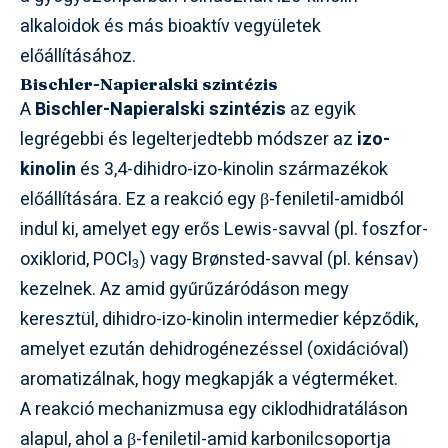
alkaloidok és más bioaktív vegyületek
előállításához.
Bischler-Napieralski szintézis
A
Bischler-Napieralski szintézis
az egyik
legrégebbi és legelterjedtebb módszer az
izo-
kinolin
és 3,4-dihidro-izo-kinolin származékok
előállítására. Ez a reakció egy β-feniletil-amidból
indul ki, amelyet egy erős Lewis-savval (pl. foszfor-
oxiklorid, POCl
) vagy Brønsted-savval (pl. kénsav)
3
kezelnek. Az amid gyűrűzáródáson megy
keresztül, dihidro-izo-kinolin intermedier képződik,
amelyet ezután dehidrogénezéssel (oxidációval)
aromatizálnak, hogy megkapják a végterméket.
A reakció mechanizmusa egy ciklodhidratáláson
alapul, ahol a β-feniletil-amid karbonilcsoportja