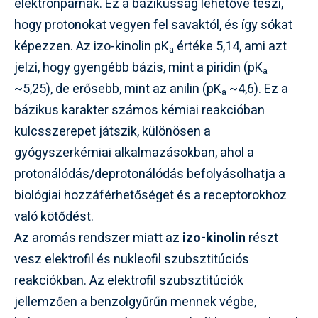
elektronpárnak. Ez a bázikusság lehetővé teszi,
hogy protonokat vegyen fel savaktól, és így sókat
képezzen. Az izo-kinolin pK
értéke 5,14, ami azt
a
jelzi, hogy gyengébb bázis, mint a piridin (pK
a
~5,25), de erősebb, mint az anilin (pK
~4,6). Ez a
a
bázikus karakter számos kémiai reakcióban
kulcsszerepet játszik, különösen a
gyógyszerkémiai alkalmazásokban, ahol a
protonálódás/deprotonálódás befolyásolhatja a
biológiai hozzáférhetőséget és a receptorokhoz
való kötődést.
Az aromás rendszer miatt az
izo-kinolin
részt
vesz elektrofil és nukleofil szubsztitúciós
reakciókban. Az elektrofil szubsztitúciók
jellemzően a benzolgyűrűn mennek végbe,