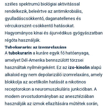
széles spektrumú biológiai aktivitással
rendelkezik, beleértve az antimikrobiális,
gyulladáscsökkentő, daganatellenes és
vércukorszint-csökkentő hatásokat.
Hagyományos kínai és ájurvédikus gyógyászatban
régóta használják.
Tubokurarin: az izomrelaxáns
A
tubokurarin
a kuráre egyik fő hatóanyaga,
amelyet Dél-Amerika bennszülött törzsei
használtak nyílmérgeként. Ez az
izo-kinolin
alapú
alkaloid egy nem depolarizáló izomrelaxáns, amely
blokkolja az acetilkolin hatását a nikotinos
receptorokon a neuromuszkuláris junkcióban. A
modern orvostudományban az anesztéziában
használják az izmok ellazítására műtétek során,