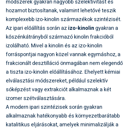
módszerek gyakran nagyobb szelektivitást és
hozamot biztosítanak, valamint lehetővé teszik
komplexebb izo-kinolin származékok szintézisét.
Az ipari előállítás során az
izo-kinolin
gyakran a
kőszénkátrányból származó kinolin frakcióból
izolálható. Mivel a kinolin és az izo-kinolin
forráspontjai nagyon közel vannak egymáshoz, a
frakcionált desztilláció önmagában nem elegendő
a tiszta izo-kinolin előállításához. Ehelyett kémiai
elválasztási módszereket, például szelektív
sóképzést vagy extrakciót alkalmaznak a két
izomer szétválasztására.
A modern ipari szintézisek során gyakran
alkalmaznak hatékonyabb és környezetbarátabb
katalitikus eljárásokat, amelyek minimalizálják a