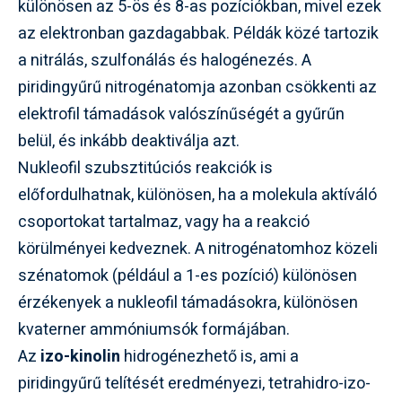
különösen az 5-ös és 8-as pozíciókban, mivel ezek
az elektronban gazdagabbak. Példák közé tartozik
a nitrálás, szulfonálás és halogénezés. A
piridingyűrű nitrogénatomja azonban csökkenti az
elektrofil támadások valószínűségét a gyűrűn
belül, és inkább deaktiválja azt.
Nukleofil szubsztitúciós reakciók is
előfordulhatnak, különösen, ha a molekula aktíváló
csoportokat tartalmaz, vagy ha a reakció
körülményei kedveznek. A nitrogénatomhoz közeli
szénatomok (például a 1-es pozíció) különösen
érzékenyek a nukleofil támadásokra, különösen
kvaterner ammóniumsók formájában.
Az
izo-kinolin
hidrogénezhető is, ami a
piridingyűrű telítését eredményezi, tetrahidro-izo-