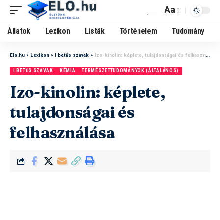
Aa
Állatok
Lexikon
Listák
Történelem
Tudomány
Elo.hu
>
Lexikon
>
I betűs szavak
>
Izo-kinolin: képlete, tulajdonságai és felhasználása
I BETŰS SZAVAK
KÉMIA
TERMÉSZETTUDOMÁNYOK (ÁLTALÁNOS)
Izo-kinolin: képlete,
tulajdonságai és
felhasználása