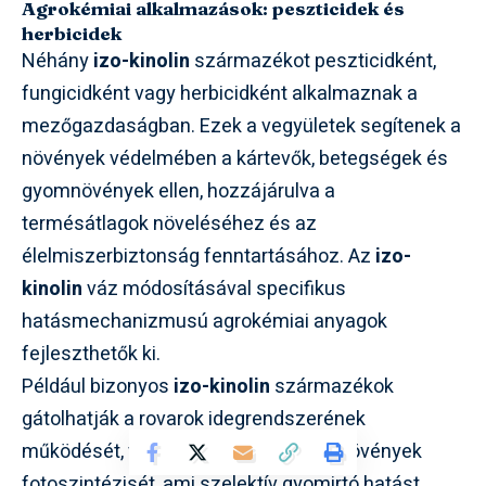
Agrokémiai alkalmazások: peszticidek és
herbicidek
Néhány
izo-kinolin
származékot peszticidként,
fungicidként vagy herbicidként alkalmaznak a
mezőgazdaságban. Ezek a vegyületek segítenek a
növények védelmében a kártevők, betegségek és
gyomnövények ellen, hozzájárulva a
termésátlagok növeléséhez és az
élelmiszerbiztonság fenntartásához. Az
izo-
kinolin
váz módosításával specifikus
hatásmechanizmusú agrokémiai anyagok
fejleszthetők ki.
Például bizonyos
izo-kinolin
származékok
gátolhatják a rovarok idegrendszerének
működését, vagy befolyásolhatják a növények
fotoszintézisét, ami szelektív gyomirtó hatást