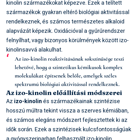
kinolin származékokat képezve. Ezek a telített
származékok gyakran eltérő biológiai aktivitással
rendelkeznek, és számos természetes alkaloid
alapvázát képezik. Oxidációval a gyűrűrendszer
felnyílhat, vagy bizonyos körülmények között izo-
kinolinsavvá alakulhat.
Az izo-kinolin reaktivitásának sokszínűsége teszi
lehetővé, hogy a szintetikus kémikusok komplex
molekulákat építsenek belőle, amelyek széles
spektrumú biológiai aktivitással rendelkeznek.
Az izo-kinolin előállítási módszerei
Az
izo-kinolin
és származékainak szintézise
hosszú múltra tekint vissza a szerves kémiában,
és számos elegáns módszert fejlesztettek ki az
idők során. Ezek a szintézisek kulcsfontosságúak
a gyógyszeriparban felhasznált izo-kinolin