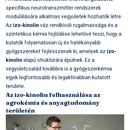
specifikus neurotranszmitter rendszerek
modulálására alkalmas vegyületek hozhatók létre.
Az
izo-kinolin
váz rendkívüli rugalmassága és a
szintetikus kémia fejlődése lehetővé teszi, hogy a
kutatók folyamatosan új és hatékonyabb
gyógyszereket fejlesszenek ki, amelyek az
izo-
kinolin
alapú struktúrára épülnek. Ez a
vegyületcsalád továbbra is a gyógyszerkémia
egyik legfontosabb és legaktívabban kutatott
területe.
Az izo-kinolin felhasználása az
agrokémia és anyagtudomány
területén