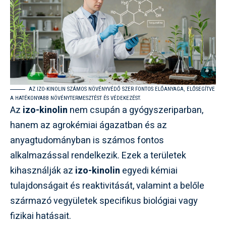
AZ IZO-KINOLIN SZÁMOS NÖVÉNYVÉDŐ SZER FONTOS ELŐANYAGA, ELŐSEGÍTVE
A HATÉKONYABB NÖVÉNYTERMESZTÉST ÉS VÉDEKEZÉST.
Az
izo-kinolin
nem csupán a gyógyszeriparban,
hanem az agrokémiai ágazatban és az
anyagtudományban is számos fontos
alkalmazással rendelkezik. Ezek a területek
kihasználják az
izo-kinolin
egyedi kémiai
tulajdonságait és reaktivitását, valamint a belőle
származó vegyületek specifikus biológiai vagy
fizikai hatásait.