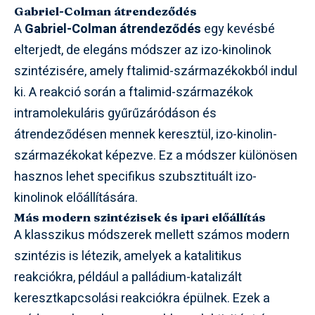
Gabriel-Colman átrendeződés
A
Gabriel-Colman átrendeződés
egy kevésbé
elterjedt, de elegáns módszer az izo-kinolinok
szintézisére, amely ftalimid-származékokból indul
ki. A reakció során a ftalimid-származékok
intramolekuláris gyűrűzáródáson és
átrendeződésen mennek keresztül, izo-kinolin-
származékokat képezve. Ez a módszer különösen
hasznos lehet specifikus szubsztituált izo-
kinolinok előállítására.
Más modern szintézisek és ipari előállítás
A klasszikus módszerek mellett számos modern
szintézis is létezik, amelyek a katalitikus
reakciókra, például a palládium-katalizált
keresztkapcsolási reakciókra épülnek. Ezek a