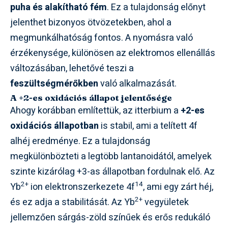
puha és alakítható fém
. Ez a tulajdonság előnyt
jelenthet bizonyos ötvözetekben, ahol a
megmunkálhatóság fontos. A nyomásra való
érzékenysége, különösen az elektromos ellenállás
változásában, lehetővé teszi a
feszültségmérőkben
való alkalmazását.
A +2-es oxidációs állapot jelentősége
Ahogy korábban említettük, az itterbium a
+2-es
oxidációs állapotban
is stabil, ami a telített 4f
alhéj eredménye. Ez a tulajdonság
megkülönbözteti a legtöbb lantanoidától, amelyek
szinte kizárólag +3-as állapotban fordulnak elő. Az
2+
14
Yb
ion elektronszerkezete 4f
, ami egy zárt héj,
2+
és ez adja a stabilitását. Az Yb
vegyületek
jellemzően sárgás-zöld színűek és erős redukáló