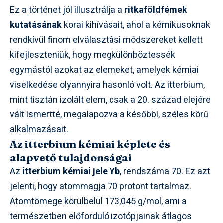
Ez a történet jól illusztrálja a
ritkaföldfémek
kutatásának
korai kihívásait, ahol a kémikusoknak
rendkívül finom elválasztási módszereket kellett
kifejleszteniük, hogy megkülönböztessék
egymástól azokat az elemeket, amelyek kémiai
viselkedése olyannyira hasonló volt. Az itterbium,
mint tisztán izolált elem, csak a 20. század elejére
vált ismertté, megalapozva a későbbi, széles körű
alkalmazásait.
Az itterbium kémiai képlete és
alapvető tulajdonságai
Az
itterbium kémiai jele Yb
, rendszáma 70. Ez azt
jelenti, hogy atommagja 70 protont tartalmaz.
Atomtömege körülbelül 173,045 g/mol, ami a
természetben előforduló izotópjainak átlagos