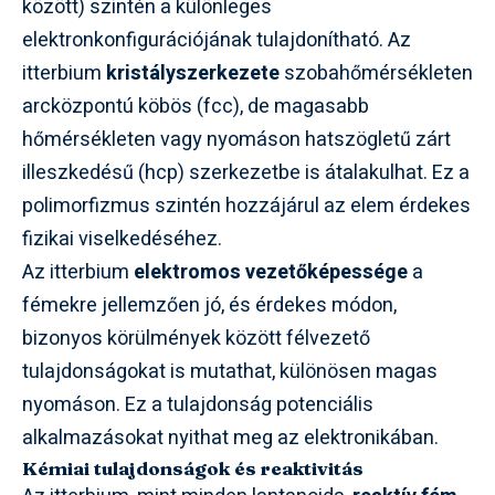
között) szintén a különleges
elektronkonfigurációjának tulajdonítható. Az
itterbium
kristályszerkezete
szobahőmérsékleten
arcközpontú köbös (fcc), de magasabb
hőmérsékleten vagy nyomáson hatszögletű zárt
illeszkedésű (hcp) szerkezetbe is átalakulhat. Ez a
polimorfizmus szintén hozzájárul az elem érdekes
fizikai viselkedéséhez.
Az itterbium
elektromos vezetőképessége
a
fémekre jellemzően jó, és érdekes módon,
bizonyos körülmények között félvezető
tulajdonságokat is mutathat, különösen magas
nyomáson. Ez a tulajdonság potenciális
alkalmazásokat nyithat meg az elektronikában.
Kémiai tulajdonságok és reaktivitás