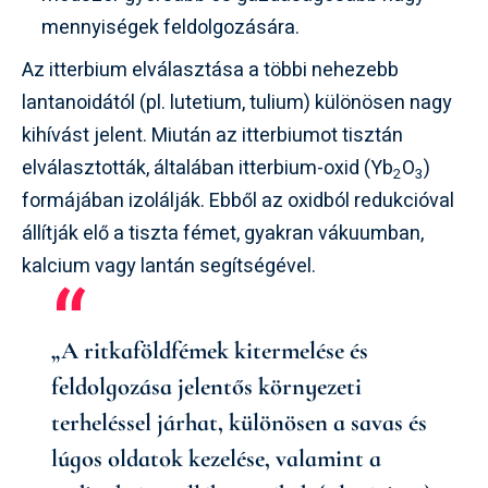
mennyiségek feldolgozására.
Az itterbium elválasztása a többi nehezebb
lantanoidától (pl. lutetium, tulium) különösen nagy
kihívást jelent. Miután az itterbiumot tisztán
elválasztották, általában itterbium-oxid (Yb
O
)
2
3
formájában izolálják. Ebből az oxidból redukcióval
állítják elő a tiszta fémet, gyakran vákuumban,
kalcium vagy lantán segítségével.
„A ritkaföldfémek kitermelése és
feldolgozása jelentős környezeti
terheléssel járhat, különösen a savas és
lúgos oldatok kezelése, valamint a