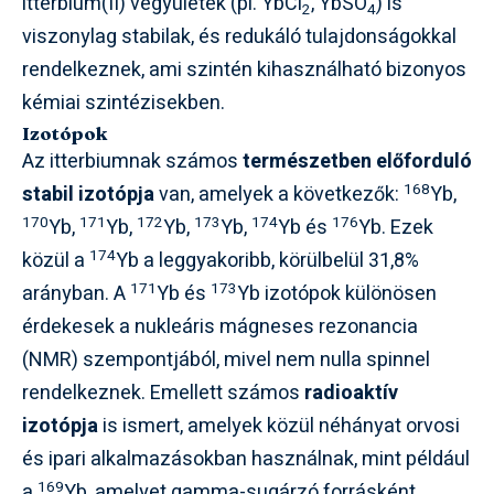
itterbium(II) vegyületek (pl. YbCl
, YbSO
) is
2
4
viszonylag stabilak, és redukáló tulajdonságokkal
rendelkeznek, ami szintén kihasználható bizonyos
kémiai szintézisekben.
Izotópok
Az itterbiumnak számos
természetben előforduló
168
stabil izotópja
van, amelyek a következők:
Yb,
170
171
172
173
174
176
Yb,
Yb,
Yb,
Yb,
Yb és
Yb. Ezek
174
közül a
Yb a leggyakoribb, körülbelül 31,8%
171
173
arányban. A
Yb és
Yb izotópok különösen
érdekesek a nukleáris mágneses rezonancia
(NMR) szempontjából, mivel nem nulla spinnel
rendelkeznek. Emellett számos
radioaktív
izotópja
is ismert, amelyek közül néhányat orvosi
és ipari alkalmazásokban használnak, mint például
169
a
Yb, amelyet gamma-sugárzó forrásként