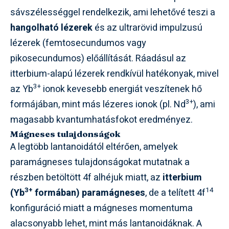
sávszélességgel rendelkezik, ami lehetővé teszi a
hangolható lézerek
és az ultrarövid impulzusú
lézerek (femtosecundumos vagy
pikosecundumos) előállítását. Ráadásul az
itterbium-alapú lézerek rendkívül hatékonyak, mivel
3+
az Yb
ionok kevesebb energiát veszítenek hő
3+
formájában, mint más lézeres ionok (pl. Nd
), ami
magasabb kvantumhatásfokot eredményez.
Mágneses tulajdonságok
A legtöbb lantanoidától eltérően, amelyek
paramágneses tulajdonságokat mutatnak a
részben betöltött 4f alhéjuk miatt, az
itterbium
3+
14
(Yb
formában) paramágneses
, de a telített 4f
konfiguráció miatt a mágneses momentuma
alacsonyabb lehet, mint más lantanoidáknak. A