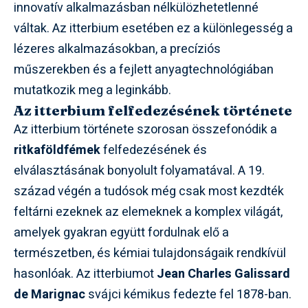
innovatív alkalmazásban nélkülözhetetlenné
váltak. Az itterbium esetében ez a különlegesség a
lézeres alkalmazásokban, a precíziós
műszerekben és a fejlett anyagtechnológiában
mutatkozik meg a leginkább.
Az itterbium felfedezésének története
Az itterbium története szorosan összefonódik a
ritkaföldfémek
felfedezésének és
elválasztásának bonyolult folyamatával. A 19.
század végén a tudósok még csak most kezdték
feltárni ezeknek az elemeknek a komplex világát,
amelyek gyakran együtt fordulnak elő a
természetben, és kémiai tulajdonságaik rendkívül
hasonlóak. Az itterbiumot
Jean Charles Galissard
de Marignac
svájci kémikus fedezte fel 1878-ban.