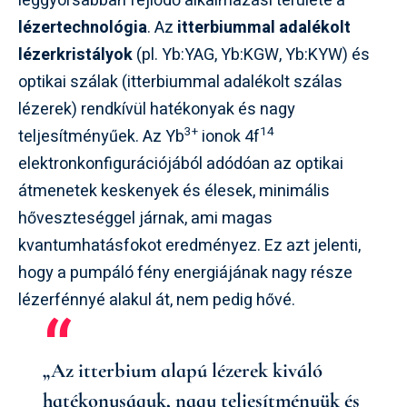
leggyorsabban fejlődő alkalmazási területe a
lézertechnológia
. Az
itterbiummal adalékolt
lézerkristályok
(pl. Yb:YAG, Yb:KGW, Yb:KYW) és
optikai szálak (itterbiummal adalékolt szálas
lézerek) rendkívül hatékonyak és nagy
3+
14
teljesítményűek. Az Yb
ionok 4f
elektronkonfigurációjából adódóan az optikai
átmenetek keskenyek és élesek, minimális
hőveszteséggel járnak, ami magas
kvantumhatásfokot eredményez. Ez azt jelenti,
hogy a pumpáló fény energiájának nagy része
lézerfénnyé alakul át, nem pedig hővé.
„Az itterbium alapú lézerek kiváló
hatékonyságuk, nagy teljesítményük és