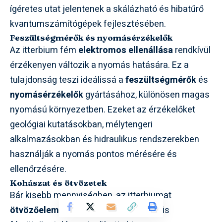
ígéretes utat jelentenek a skálázható és hibatűrő
kvantumszámítógépek fejlesztésében.
Feszültségmérők és nyomásérzékelők
Az itterbium fém
elektromos ellenállása
rendkívül
érzékenyen változik a nyomás hatására. Ez a
tulajdonság teszi ideálissá a
feszültségmérők
és
nyomásérzékelők
gyártásához, különösen magas
nyomású környezetben. Ezeket az érzékelőket
geológiai kutatásokban, mélytengeri
alkalmazásokban és hidraulikus rendszerekben
használják a nyomás pontos mérésére és
ellenőrzésére.
Kohászat és ötvözetek
Bár kisebb mennyiségben, az itterbiumat
ötvözőelemként
is használják speciális