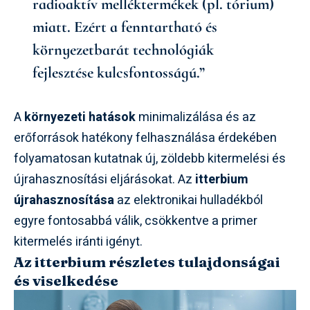
radioaktív melléktermékek (pl. tórium)
miatt. Ezért a fenntartható és
környezetbarát technológiák
fejlesztése kulcsfontosságú.”
A
környezeti hatások
minimalizálása és az
erőforrások hatékony felhasználása érdekében
folyamatosan kutatnak új, zöldebb kitermelési és
újrahasznosítási eljárásokat. Az
itterbium
újrahasznosítása
az elektronikai hulladékból
egyre fontosabbá válik, csökkentve a primer
kitermelés iránti igényt.
Az itterbium részletes tulajdonságai
és viselkedése