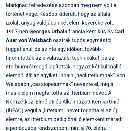
Marignac felfedezése azonban még nem volt a
történet vége. Később kiderült, hogy az általa
izolált anyag valójában két elem keveréke volt.
1907-ben
Georges Urbain
francia kémikus és
Carl
Auer von Welsbach
osztrák tudós egymástól
függetlenül, de szinte egy időben, tovább
finomították az elválasztási technikákat, és az
itterbiumról megállapították, hogy az két különálló
elemből áll: az egyiket Urbain „neolutetiumnak”, von
Welsbach „cassiopeiumnak” nevezte el, míg a
másik elem megtartotta az itterbium nevet. A
Nemzetközi Elméleti és Alkalmazott Kémiai Unió
(IUPAC) végül a „lutetium” nevet fogadta el az új
elemre, az itterbium pedig önálló elemként maradt
a periódusos rendszerben, mint a 70. elem.