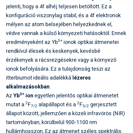
jelenti, hogy a 4f alhéj teljesen betöltött. Ez a
konfiguráció viszonylag stabil, és a 4f elektronok
mélyen az atom belsejében helyezkednek el,
védve vannak a külső környezeti hatásoktól. Ennek
3+
eredményeként az Yb
ionok optikai átmenetei
rendkívül élesek és keskenyek, kevésbé
érzékenyek a rácsrezgésekre vagy a környező
ionok befolyására. Ez a tulajdonság teszi az
itterbiumot ideális adalékká
lézeres
alkalmazásokban
.
3+
Az
Yb
ion
egyetlen jelentős optikai átmenetet
2
2
mutat a
F
alapállapot és a
F
gerjesztett
7/2
5/2
állapot között, jellemzően a közeli infravörös (NIR)
tartományban, körülbelül 900-1100 nm
hullámhosszon. Ez az átmenet széles spektrális