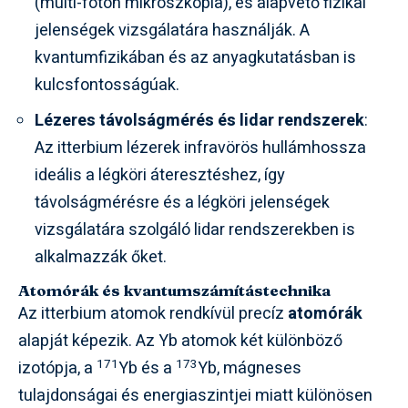
(multi-foton mikroszkópia), és alapvető fizikai
jelenségek vizsgálatára használják. A
kvantumfizikában és az anyagkutatásban is
kulcsfontosságúak.
Lézeres távolságmérés és lidar rendszerek
:
Az itterbium lézerek infravörös hullámhossza
ideális a légköri áteresztéshez, így
távolságmérésre és a légköri jelenségek
vizsgálatára szolgáló lidar rendszerekben is
alkalmazzák őket.
Atomórák és kvantumszámítástechnika
Az itterbium atomok rendkívül precíz
atomórák
alapját képezik. Az Yb atomok két különböző
171
173
izotópja, a
Yb és a
Yb, mágneses
tulajdonságai és energiaszintjei miatt különösen