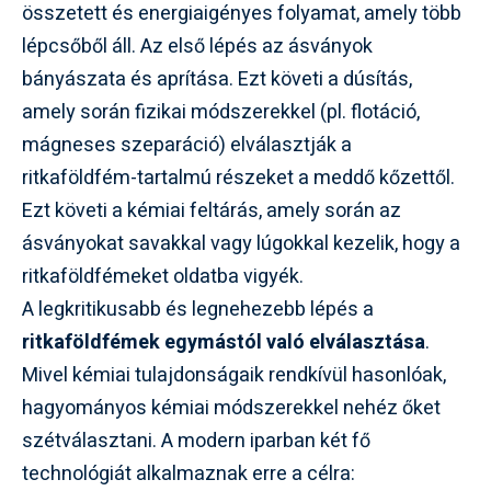
összetett és energiaigényes folyamat, amely több
lépcsőből áll. Az első lépés az ásványok
bányászata és aprítása. Ezt követi a dúsítás,
amely során fizikai módszerekkel (pl. flotáció,
mágneses szeparáció) elválasztják a
ritkaföldfém-tartalmú részeket a meddő kőzettől.
Ezt követi a kémiai feltárás, amely során az
ásványokat savakkal vagy lúgokkal kezelik, hogy a
ritkaföldfémeket oldatba vigyék.
A legkritikusabb és legnehezebb lépés a
ritkaföldfémek egymástól való elválasztása
.
Mivel kémiai tulajdonságaik rendkívül hasonlóak,
hagyományos kémiai módszerekkel nehéz őket
szétválasztani. A modern iparban két fő
technológiát alkalmaznak erre a célra: