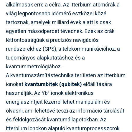
alkalmasak erre a célra. Az itterbium atomórák a
világ legpontosabb időmérő eszközei közé
tartoznak, amelyek milliárd évek alatt is csak
egyetlen másodpercet tévednek. Ezek az órák
létfontosságúak a precíziós navigációs
rendszerekhez (GPS), a telekommunikációhoz, a
tudományos alapkutatáshoz és a
kvantummetrológiához.
A kvantumszámítástechnika területén az itterbium
ionokat
kvantumbitek (qubitek)
előállítására
+
használják. Az Yb
ionok elektronikus
energiaszintjeit lézerrel lehet manipulálni és
olvasni, ami lehetővé teszi az információ tárolását
és feldolgozását kvantumállapotokban. Az
itterbium ionokon alapuló kvantumprocesszorok