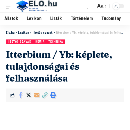
Aa
Állatok
Lexikon
Listák
Történelem
Tudomány
Elo.hu
>
Lexikon
>
I betűs szavak
>
Itterbium / Yb: képlete, tulajdonságai és felhasználása
I BETŰS SZAVAK
KÉMIA
TECHNIKA
Itterbium / Yb: képlete,
tulajdonságai és
felhasználása