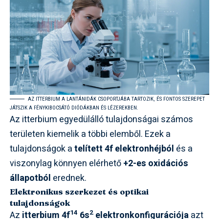
AZ ITTERBIUM A LANTÁNIDÁK CSOPORTJÁBA TARTOZIK, ÉS FONTOS SZEREPET
JÁTSZIK A FÉNYKIBOCSÁTÓ DIÓDÁKBAN ÉS LÉZEREKBEN.
Az itterbium egyedülálló tulajdonságai számos
területen kiemelik a többi elemből. Ezek a
tulajdonságok a
telített 4f elektronhéjból
és a
viszonylag könnyen elérhető
+2-es oxidációs
állapotból
erednek.
Elektronikus szerkezet és optikai
tulajdonságok
14
2
Az
itterbium 4f
6s
elektronkonfigurációja
azt