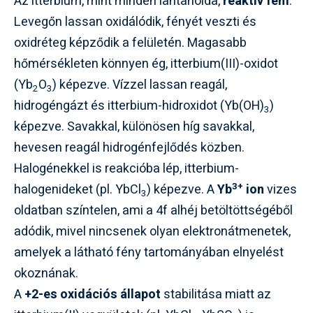
Az itterbium, mint minden lantanoida,
reaktív fém
.
Levegőn lassan oxidálódik, fényét veszti és
oxidréteg képződik a felületén. Magasabb
hőmérsékleten könnyen ég, itterbium(III)-oxidot
(Yb
O
) képezve. Vízzel lassan reagál,
2
3
hidrogéngázt és itterbium-hidroxidot (Yb(OH)
)
3
képezve. Savakkal, különösen híg savakkal,
hevesen reagál hidrogénfejlődés közben.
Halogénekkel is reakcióba lép, itterbium-
3+
halogenideket (pl. YbCl
) képezve. A
Yb
ion
vizes
3
oldatban színtelen, ami a 4f alhéj betöltöttségéből
adódik, mivel nincsenek olyan elektronátmenetek,
amelyek a látható fény tartományában elnyelést
okoznának.
A
+2-es oxidációs állapot
stabilitása miatt az