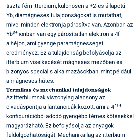
tiszta fém itterbium, különösen a +2-es állapotú
Yb, diamágneses tulajdonságokat is mutathat,
mivel minden elektronja párosítva van. Azonban az
3+
Yb
ionban van egy párosítatlan elektron a 4f
alhéjon, ami gyenge paramágnességet
eredményez. Ez a tulajdonság befolyásolja az
itterbium viselkedését mágneses mezőben és
bizonyos speciális alkalmazásokban, mint például
a mágneses hűtés.
Termikus és mechanikai tulajdonságok
Az itterbiumnak viszonylag alacsony az
14
olvadáspontja a lantanoidák között, ami a 4f
konfigurációból adódó gyengébb fémes kötésekkel
magyarázható. Ez befolyásolja az anyagok
feldolgozhatóságát. Mechanikailag az itterbium