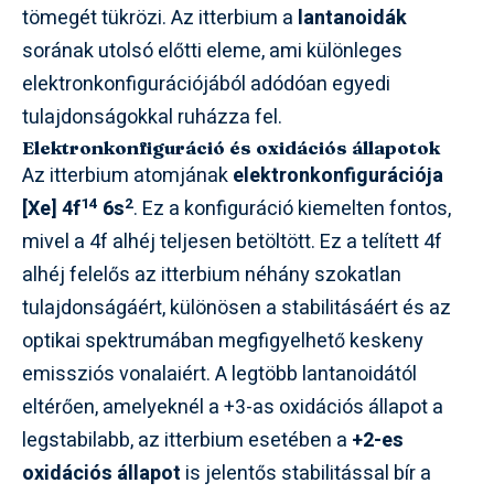
tömegét tükrözi. Az itterbium a
lantanoidák
sorának utolsó előtti eleme, ami különleges
elektronkonfigurációjából adódóan egyedi
tulajdonságokkal ruházza fel.
Elektronkonfiguráció és oxidációs állapotok
Az itterbium atomjának
elektronkonfigurációja
14
2
[Xe] 4f
6s
. Ez a konfiguráció kiemelten fontos,
mivel a 4f alhéj teljesen betöltött. Ez a telített 4f
alhéj felelős az itterbium néhány szokatlan
tulajdonságáért, különösen a stabilitásáért és az
optikai spektrumában megfigyelhető keskeny
emissziós vonalaiért. A legtöbb lantanoidától
eltérően, amelyeknél a +3-as oxidációs állapot a
legstabilabb, az itterbium esetében a
+2-es
oxidációs állapot
is jelentős stabilitással bír a