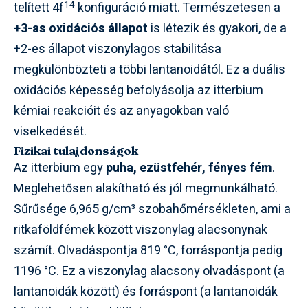
14
telített 4f
konfiguráció miatt. Természetesen a
+3-as oxidációs állapot
is létezik és gyakori, de a
+2-es állapot viszonylagos stabilitása
megkülönbözteti a többi lantanoidától. Ez a duális
oxidációs képesség befolyásolja az itterbium
kémiai reakcióit és az anyagokban való
viselkedését.
Fizikai tulajdonságok
Az itterbium egy
puha, ezüstfehér, fényes fém
.
Meglehetősen alakítható és jól megmunkálható.
Sűrűsége 6,965 g/cm³ szobahőmérsékleten, ami a
ritkaföldfémek között viszonylag alacsonynak
számít. Olvadáspontja 819 °C, forráspontja pedig
1196 °C. Ez a viszonylag alacsony olvadáspont (a
lantanoidák között) és forráspont (a lantanoidák