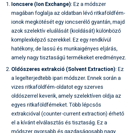
Ioncsere (Ion Exchange)
: Ez a módszer
magában foglalja az oldatban lévő ritkaföldfém-
ionok megkötését egy ioncserélő gyantán, majd
azok szelektív eluálását (kioldását) különböző
komplexképző szerekkel. Ez egy rendkívül
hatékony, de lassú és munkaigényes eljárás,
amely nagy tisztaságú termékeket eredményez.
Oldószeres extrakció (Solvent Extraction)
: Ez
a legelterjedtebb ipari módszer. Ennek során a
vizes ritkaföldfém-oldatot egy szerves
oldószerrel keverik, amely szelektíven oldja az
egyes ritkaföldfémeket. Több lépcsős
extrakcióval (counter-current extraction) érhető
el a kívánt elválasztás és tisztaság. Ez a
módszer gyorsabb és gazdaságosabb nagy