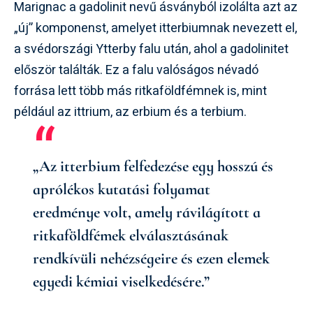
Marignac a gadolinit nevű ásványból izolálta azt az
„új” komponenst, amelyet itterbiumnak nevezett el,
a svédországi Ytterby falu után, ahol a gadolinitet
először találták. Ez a falu valóságos névadó
forrása lett több más ritkaföldfémnek is, mint
például az ittrium, az erbium és a terbium.
„Az itterbium felfedezése egy hosszú és
aprólékos kutatási folyamat
eredménye volt, amely rávilágított a
ritkaföldfémek elválasztásának
rendkívüli nehézségeire és ezen elemek
egyedi kémiai viselkedésére.”