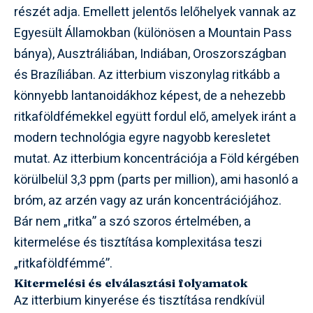
részét adja. Emellett jelentős lelőhelyek vannak az
Egyesült Államokban (különösen a Mountain Pass
bánya), Ausztráliában, Indiában, Oroszországban
és Brazíliában. Az itterbium viszonylag ritkább a
könnyebb lantanoidákhoz képest, de a nehezebb
ritkaföldfémekkel együtt fordul elő, amelyek iránt a
modern technológia egyre nagyobb keresletet
mutat. Az itterbium koncentrációja a Föld kérgében
körülbelül 3,3 ppm (parts per million), ami hasonló a
bróm, az arzén vagy az urán koncentrációjához.
Bár nem „ritka” a szó szoros értelmében, a
kitermelése és tisztítása komplexitása teszi
„ritkaföldfémmé”.
Kitermelési és elválasztási folyamatok
Az itterbium kinyerése és tisztítása rendkívül