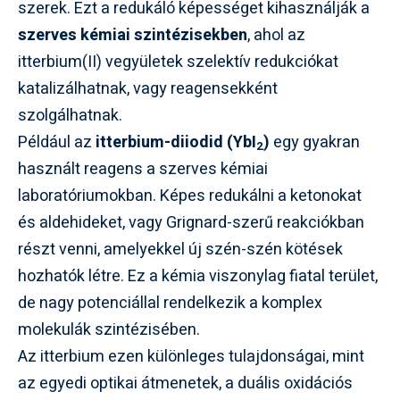
szerek. Ezt a redukáló képességet kihasználják a
szerves kémiai szintézisekben
, ahol az
itterbium(II) vegyületek szelektív redukciókat
katalizálhatnak, vagy reagensekként
szolgálhatnak.
Például az
itterbium-diiodid (YbI
)
egy gyakran
2
használt reagens a szerves kémiai
laboratóriumokban. Képes redukálni a ketonokat
és aldehideket, vagy Grignard-szerű reakciókban
részt venni, amelyekkel új szén-szén kötések
hozhatók létre. Ez a kémia viszonylag fiatal terület,
de nagy potenciállal rendelkezik a komplex
molekulák szintézisében.
Az itterbium ezen különleges tulajdonságai, mint
az egyedi optikai átmenetek, a duális oxidációs