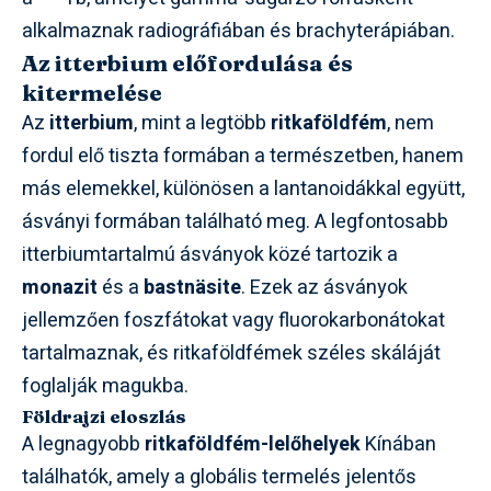
alkalmaznak radiográfiában és brachyterápiában.
Az itterbium előfordulása és
kitermelése
Az
itterbium
, mint a legtöbb
ritkaföldfém
, nem
fordul elő tiszta formában a természetben, hanem
más elemekkel, különösen a lantanoidákkal együtt,
ásványi formában található meg. A legfontosabb
itterbiumtartalmú ásványok közé tartozik a
monazit
és a
bastnäsite
. Ezek az ásványok
jellemzően foszfátokat vagy fluorokarbonátokat
tartalmaznak, és ritkaföldfémek széles skáláját
foglalják magukba.
Földrajzi eloszlás
A legnagyobb
ritkaföldfém-lelőhelyek
Kínában
találhatók, amely a globális termelés jelentős