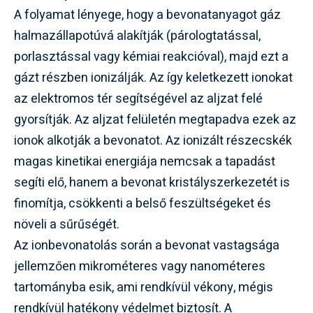
A folyamat lényege, hogy a bevonatanyagot gáz
halmazállapotúvá alakítják (párologtatással,
porlasztással vagy kémiai reakcióval), majd ezt a
gázt részben ionizálják. Az így keletkezett ionokat
az elektromos tér segítségével az aljzat felé
gyorsítják. Az aljzat felületén megtapadva ezek az
ionok alkotják a bevonatot. Az ionizált részecskék
magas kinetikai energiája nemcsak a tapadást
segíti elő, hanem a bevonat kristályszerkezetét is
finomítja, csökkenti a belső feszültségeket és
növeli a sűrűségét.
Az ionbevonatolás során a bevonat vastagsága
jellemzően mikrométeres vagy nanométeres
tartományba esik, ami rendkívül vékony, mégis
rendkívül hatékony védelmet biztosít. A