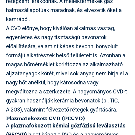
rétegként lerakódnak. A melléktermékek gáz
halmazállapotúak maradnak, és elvezetik őket a
kamrából.
A CVD előnye, hogy kiválóan alkalmas vastag,
egyenletes és nagy tisztaságú bevonatok
előállítására, valamint képes bevonni bonyolult
formájú alkatrészek belső felületeit is. Azonban a
magas hőmérséklet korlátozza az alkalmazható
aljzatanyagok körét, mivel sok anyag nem bírja el a
nagy hőt anélkül, hogy károsodna vagy
megváltozna a szerkezete. A hagyományos CVD-t
gyakran használják kerámia bevonatok (pl. TiC,
Al2O3), valamint félvezető rétegek gyártására.
Plazmafokozott CVD (PECVD)
A
plazmafokozott kémiai gőzfázisú leválasztás
(PECVD)
hidat képez a PVD és a hagyományos