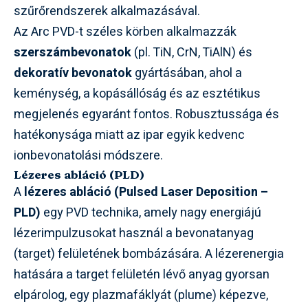
szűrőrendszerek alkalmazásával.
Az Arc PVD-t széles körben alkalmazzák
szerszámbevonatok
(pl. TiN, CrN, TiAlN) és
dekoratív bevonatok
gyártásában, ahol a
keménység, a kopásállóság és az esztétikus
megjelenés egyaránt fontos. Robusztussága és
hatékonysága miatt az ipar egyik kedvenc
ionbevonatolási módszere.
Lézeres abláció (PLD)
A
lézeres abláció (Pulsed Laser Deposition –
PLD)
egy PVD technika, amely nagy energiájú
lézerimpulzusokat használ a bevonatanyag
(target) felületének bombázására. A lézerenergia
hatására a target felületén lévő anyag gyorsan
elpárolog, egy plazmafáklyát (plume) képezve,