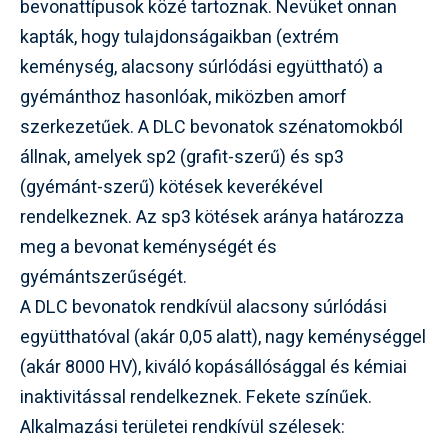
bevonattípusok közé tartoznak. Nevüket onnan
kapták, hogy tulajdonságaikban (extrém
keménység, alacsony súrlódási együttható) a
gyémánthoz hasonlóak, miközben amorf
szerkezetűek. A DLC bevonatok szénatomokból
állnak, amelyek sp2 (grafit-szerű) és sp3
(gyémánt-szerű) kötések keverékével
rendelkeznek. Az sp3 kötések aránya határozza
meg a bevonat keménységét és
gyémántszerűségét.
A DLC bevonatok rendkívül alacsony súrlódási
együtthatóval (akár 0,05 alatt), nagy keménységgel
(akár 8000 HV), kiváló kopásállósággal és kémiai
inaktivitással rendelkeznek. Fekete színűek.
Alkalmazási területei rendkívül szélesek: