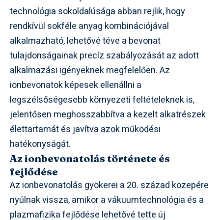
technológia sokoldalúsága abban rejlik, hogy
rendkívül sokféle anyag kombinációjával
alkalmazható, lehetővé téve a bevonat
tulajdonságainak precíz szabályozását az adott
alkalmazási igényeknek megfelelően. Az
ionbevonatok képesek ellenállni a
legszélsőségesebb környezeti feltételeknek is,
jelentősen meghosszabbítva a kezelt alkatrészek
élettartamát és javítva azok működési
hatékonyságát.
Az ionbevonatolás története és
fejlődése
Az ionbevonatolás gyökerei a 20. század közepére
nyúlnak vissza, amikor a vákuumtechnológia és a
plazmafizika fejlődése lehetővé tette új