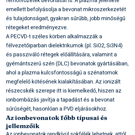
fémötvözetek bevonását is. A plazma jelenléte
emellett befolyásolja a bevonat mikroszerkezetét
és tulajdonságait, gyakran sűrűbb, jobb minőségű
rétegeket eredményezve.
A PECVD-t széles körben alkalmazzák a
félvezetőiparban dielektrikumok (pl. SiO2, Si3N4)
és passziváló rétegek előállítására, valamint a
gyémántszerű szén (DLC) bevonatok gyártásában,
ahol a plazma kulcsfontosságú a szénatomok
megfelelő kötésének kialakításában. Az ionizált
részecskék szerepe itt is kiemelkedő, hiszen az
ionbombázás javítja a tapadást és a bevonat
sűrűségét, hasonlóan a PVD eljárásokhoz.
Az ionbevonatok főbb típusai és
jellemzőik
Az ionbevonatok rendkívül sokfélék lehetnek, attól