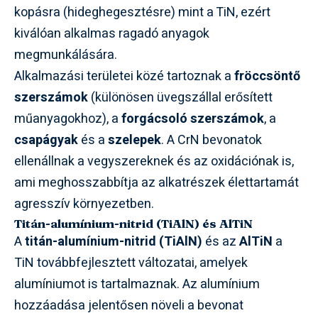
kopásra (hideghegesztésre) mint a TiN, ezért
kiválóan alkalmas ragadó anyagok
megmunkálására.
Alkalmazási területei közé tartoznak a
fröccsöntő
szerszámok
(különösen üvegszállal erősített
műanyagokhoz), a
forgácsoló szerszámok
, a
csapágyak
és a
szelepek
. A CrN bevonatok
ellenállnak a vegyszereknek és az oxidációnak is,
ami meghosszabbítja az alkatrészek élettartamát
agresszív környezetben.
Titán-alumínium-nitrid (TiAlN) és AlTiN
A
titán-alumínium-nitrid (TiAlN)
és az
AlTiN
a
TiN továbbfejlesztett változatai, amelyek
alumíniumot is tartalmaznak. Az alumínium
hozzáadása jelentősen növeli a bevonat