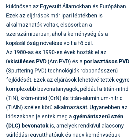
különösen az Egyesült Államokban és Európában.
Ezek az eljárások már ipari léptékben is
alkalmazhatók voltak, elsősorban a
szerszámiparban, ahol a keménység és a
kopásállóság növelése volt a fő cél.
Az 1980-as és 1990-es évek hozták el az
ívkisüléses PVD
(Arc PVD) és a
porlasztásos PVD
(Sputtering PVD) technológiák robbanásszerű
fejlődését. Ezek az eljárások lehetővé tették egyre
komplexebb bevonatanyagok, például a titán-nitrid
(TiN), króm-nitrid (CrN) és titán-alumínium-nitrid
(TiAlN) széles körű alkalmazását. Ugyanebben az
időszakban jelentek meg a
gyémántszerű szén
(DLC) bevonatok
is, amelyek rendkívül alacsony
súrlódási együtthatójuk és nagy keménységük