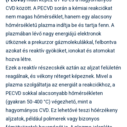
CVD között. A PECVD során a kémiai reakciókat
nem magas hőmérséklet, hanem egy alacsony
hőmérsékletű plazma indítja be és tartja fenn. A
plazmában lévő nagy energiájú elektronok
ütköznek a prekurzor gázmolekulákkal, felbontva
azokat és reaktív gyököket, ionokat és atomokat
hozva létre.
Ezek a reaktív részecskék aztán az aljzat felületén
reagálnak, és vékony réteget képeznek. Mivel a
plazma szolgáltatja az energiát a reakciókhoz, a
PECVD sokkal alacsonyabb hőmérsékleten
(gyakran 50-400 °C) végezhető, mint a
hagyományos CVD. Ez lehetővé teszi hőérzékeny
aljzatok, például polimerek vagy bizonyos