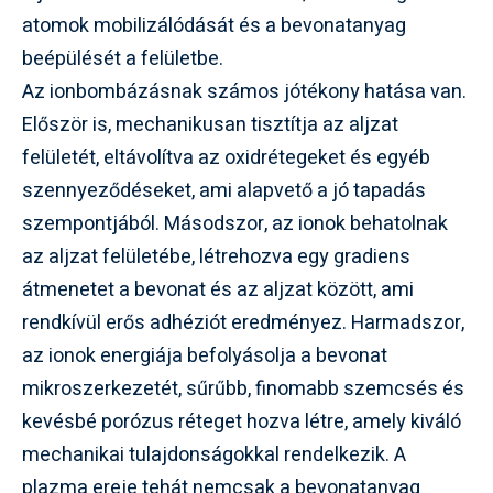
atomok mobilizálódását és a bevonatanyag
beépülését a felületbe.
Az ionbombázásnak számos jótékony hatása van.
Először is, mechanikusan tisztítja az aljzat
felületét, eltávolítva az oxidrétegeket és egyéb
szennyeződéseket, ami alapvető a jó tapadás
szempontjából. Másodszor, az ionok behatolnak
az aljzat felületébe, létrehozva egy gradiens
átmenetet a bevonat és az aljzat között, ami
rendkívül erős adhéziót eredményez. Harmadszor,
az ionok energiája befolyásolja a bevonat
mikroszerkezetét, sűrűbb, finomabb szemcsés és
kevésbé porózus réteget hozva létre, amely kiváló
mechanikai tulajdonságokkal rendelkezik. A
plazma ereje tehát nemcsak a bevonatanyag