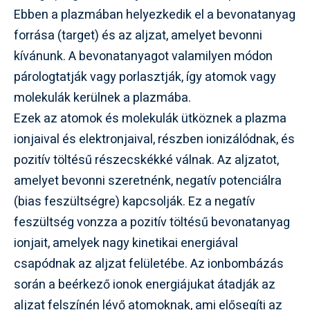
Ebben a plazmában helyezkedik el a bevonatanyag
forrása (target) és az aljzat, amelyet bevonni
kívánunk. A bevonatanyagot valamilyen módon
párologtatják vagy porlasztják, így atomok vagy
molekulák kerülnek a plazmába.
Ezek az atomok és molekulák ütköznek a plazma
ionjaival és elektronjaival, részben ionizálódnak, és
pozitív töltésű részecskékké válnak. Az aljzatot,
amelyet bevonni szeretnénk, negatív potenciálra
(bias feszültségre) kapcsolják. Ez a negatív
feszültség vonzza a pozitív töltésű bevonatanyag
ionjait, amelyek nagy kinetikai energiával
csapódnak az aljzat felületébe. Az ionbombázás
során a beérkező ionok energiájukat átadják az
aljzat felszínén lévő atomoknak, ami elősegíti az