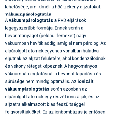
lehetősége, ami kíméli a hőérzékeny aljzatokat.
Vákuumpárologtatás
A
vákuumpárologtatás
a PVD eljárások
legegyszerűbb formája. Ennek során a
bevonatanyagot (például fémeket) nagy
vákuumban hevítik addig, amíg el nem párolog. Az
elpárolgott atomok egyenes vonalban haladva
eljutnak az aljzat felületére, ahol kondenzálódnak
és vékony réteget képeznek. A hagyományos
vákuumpárologtatásnál a bevonat tapadása és
sűrűsége nem mindig optimális. Az
ionizált
vákuumpárologtatás
során azonban az
elpárolgott atomok egy részét ionizálják, és az
aljzatra alkalmazott bias feszültséggel
felgyorsítják őket. Ez az ionbombázás jelentősen