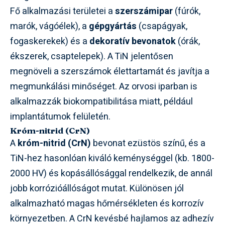
Fő alkalmazási területei a
szerszámipar
(fúrók,
marók, vágóélek), a
gépgyártás
(csapágyak,
fogaskerekek) és a
dekoratív bevonatok
(órák,
ékszerek, csaptelepek). A TiN jelentősen
megnöveli a szerszámok élettartamát és javítja a
megmunkálási minőséget. Az orvosi iparban is
alkalmazzák biokompatibilitása miatt, például
implantátumok felületén.
Króm-nitrid (CrN)
A
króm-nitrid (CrN)
bevonat ezüstös színű, és a
TiN-hez hasonlóan kiváló keménységgel (kb. 1800-
2000 HV) és kopásállósággal rendelkezik, de annál
jobb korrózióállóságot mutat. Különösen jól
alkalmazható magas hőmérsékleten és korrozív
környezetben. A CrN kevésbé hajlamos az adhezív