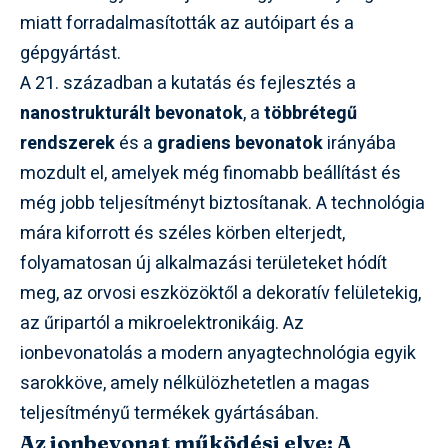
miatt forradalmasították az autóipart és a
gépgyártást.
A 21. században a kutatás és fejlesztés a
nanostrukturált bevonatok
, a
többrétegű
rendszerek
és a
gradiens bevonatok
irányába
mozdult el, amelyek még finomabb beállítást és
még jobb teljesítményt biztosítanak. A technológia
mára kiforrott és széles körben elterjedt,
folyamatosan új alkalmazási területeket hódít
meg, az orvosi eszközöktől a dekoratív felületekig,
az űripartól a mikroelektronikáig. Az
ionbevonatolás a modern anyagtechnológia egyik
sarokköve, amely nélkülözhetetlen a magas
teljesítményű termékek gyártásában.
Az ionbevonat működési elve: A