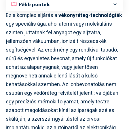
Főbb pontok
Ez a komplex eljárás a
vékonyréteg-technológiák
egy speciális ága, ahol atomi vagy molekuláris
szinten juttatnak fel anyagot egy aljzatra,
jellemzően vákuumban, ionizált részecskék
segítségével. Az eredmény egy rendkívül tapadó,
sűrű és egyenletes bevonat, amely új funkciókat
adhat az alapanyagnak, vagy jelentősen
megnövelheti annak ellenállását a külső
behatásokkal szemben. Az ionbevonatolás nem
csupán egy védőréteg felvitelét jelenti; valójában
egy precíziós mérnöki folyamat, amely testre
szabott megoldásokat kínál az iparágak széles
skáláján, a szerszámgyártástól az orvosi
implantátumokig, az autóipartól az elektronikáig.