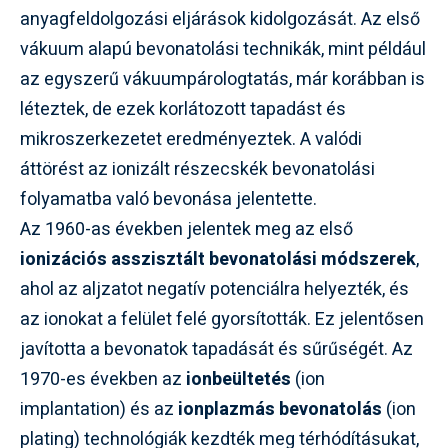
anyagfeldolgozási eljárások kidolgozását. Az első
vákuum alapú bevonatolási technikák, mint például
az egyszerű vákuumpárologtatás, már korábban is
léteztek, de ezek korlátozott tapadást és
mikroszerkezetet eredményeztek. A valódi
áttörést az ionizált részecskék bevonatolási
folyamatba való bevonása jelentette.
Az 1960-as években jelentek meg az első
ionizációs asszisztált bevonatolási módszerek
,
ahol az aljzatot negatív potenciálra helyezték, és
az ionokat a felület felé gyorsították. Ez jelentősen
javította a bevonatok tapadását és sűrűségét. Az
1970-es években az
ionbeültetés
(ion
implantation) és az
ionplazmás bevonatolás
(ion
plating) technológiák kezdték meg térhódításukat,