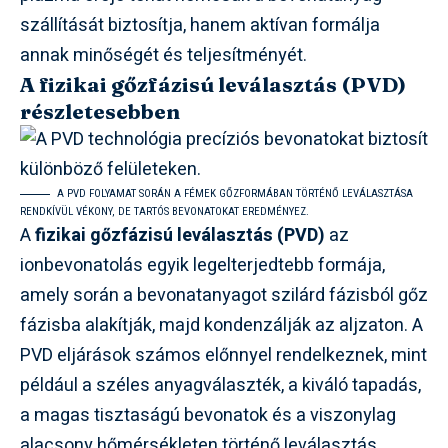
szállítását biztosítja, hanem aktívan formálja
annak minőségét és teljesítményét.
A fizikai gőzfázisú leválasztás (PVD)
részletesebben
A PVD FOLYAMAT SORÁN A FÉMEK GŐZFORMÁBAN TÖRTÉNŐ LEVÁLASZTÁSA
RENDKÍVÜL VÉKONY, DE TARTÓS BEVONATOKAT EREDMÉNYEZ.
A
fizikai gőzfázisú leválasztás (PVD)
az
ionbevonatolás egyik legelterjedtebb formája,
amely során a bevonatanyagot szilárd fázisból gőz
fázisba alakítják, majd kondenzálják az aljzaton. A
PVD eljárások számos előnnyel rendelkeznek, mint
például a széles anyagválaszték, a kiváló tapadás,
a magas tisztaságú bevonatok és a viszonylag
alacsony hőmérsékleten történő leválasztás