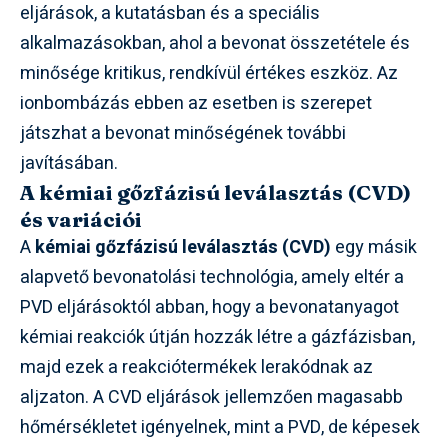
eljárások, a kutatásban és a speciális
alkalmazásokban, ahol a bevonat összetétele és
minősége kritikus, rendkívül értékes eszköz. Az
ionbombázás ebben az esetben is szerepet
játszhat a bevonat minőségének további
javításában.
A kémiai gőzfázisú leválasztás (CVD)
és variációi
A
kémiai gőzfázisú leválasztás (CVD)
egy másik
alapvető bevonatolási technológia, amely eltér a
PVD eljárásoktól abban, hogy a bevonatanyagot
kémiai reakciók útján hozzák létre a gázfázisban,
majd ezek a reakciótermékek lerakódnak az
aljzaton. A CVD eljárások jellemzően magasabb
hőmérsékletet igényelnek, mint a PVD, de képesek