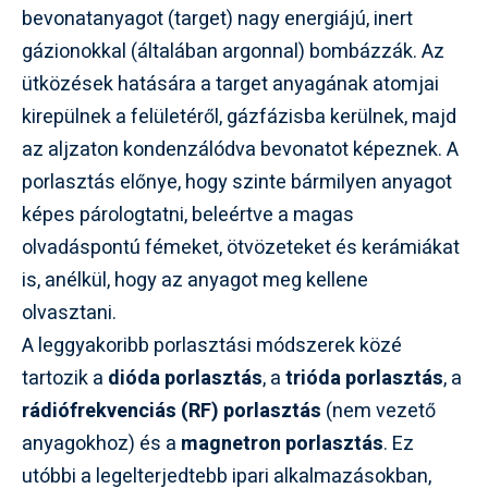
bevonatanyagot (target) nagy energiájú, inert
gázionokkal (általában argonnal) bombázzák. Az
ütközések hatására a target anyagának atomjai
kirepülnek a felületéről, gázfázisba kerülnek, majd
az aljzaton kondenzálódva bevonatot képeznek. A
porlasztás előnye, hogy szinte bármilyen anyagot
képes párologtatni, beleértve a magas
olvadáspontú fémeket, ötvözeteket és kerámiákat
is, anélkül, hogy az anyagot meg kellene
olvasztani.
A leggyakoribb porlasztási módszerek közé
tartozik a
dióda porlasztás
, a
trióda porlasztás
, a
rádiófrekvenciás (RF) porlasztás
(nem vezető
anyagokhoz) és a
magnetron porlasztás
. Ez
utóbbi a legelterjedtebb ipari alkalmazásokban,