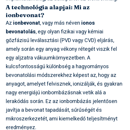
A technológia alapjai: Mi az
ionbevonat?
Az
ionbevonat
, vagy más néven
ionos
bevonatolás
, egy olyan fizikai vagy kémiai
gőzfázisú leválasztási (PVD vagy CVD) eljárás,
amely során egy anyag vékony rétegét viszik fel
egy aljzatra vákuumkörnyezetben. A
kulcsfontosságú különbség a hagyományos
bevonatolási módszerekhez képest az, hogy az
anyagot, amelyet felvisznek, ionizálják, és gyakran
nagy energiájú ionbombázásnak vetik alá a
lerakódás során. Ez az ionbombázás jelentősen
javítja a bevonat tapadását, sűrűségét és
mikroszerkezetét, ami kiemelkedő teljesítményt
eredményez.