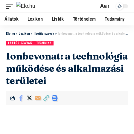
Aa
Állatok
Lexikon
Listák
Történelem
Tudomány
Elo.hu
>
Lexikon
>
I betűs szavak
>
Ionbevonat: a technológia működése és alkalmazási területei
I BETŰS SZAVAK
TECHNIKA
Ionbevonat: a technológia
működése és alkalmazási
területei