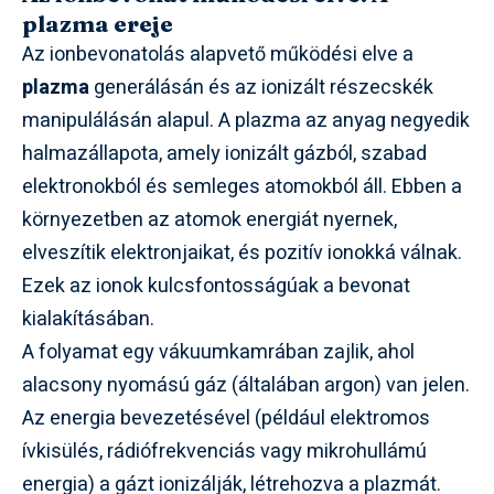
plazma ereje
Az ionbevonatolás alapvető működési elve a
plazma
generálásán és az ionizált részecskék
manipulálásán alapul. A plazma az anyag negyedik
halmazállapota, amely ionizált gázból, szabad
elektronokból és semleges atomokból áll. Ebben a
környezetben az atomok energiát nyernek,
elveszítik elektronjaikat, és pozitív ionokká válnak.
Ezek az ionok kulcsfontosságúak a bevonat
kialakításában.
A folyamat egy vákuumkamrában zajlik, ahol
alacsony nyomású gáz (általában argon) van jelen.
Az energia bevezetésével (például elektromos
ívkisülés, rádiófrekvenciás vagy mikrohullámú
energia) a gázt ionizálják, létrehozva a plazmát.