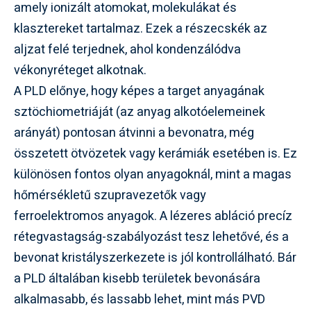
amely ionizált atomokat, molekulákat és
klasztereket tartalmaz. Ezek a részecskék az
aljzat felé terjednek, ahol kondenzálódva
vékonyréteget alkotnak.
A PLD előnye, hogy képes a target anyagának
sztöchiometriáját (az anyag alkotóelemeinek
arányát) pontosan átvinni a bevonatra, még
összetett ötvözetek vagy kerámiák esetében is. Ez
különösen fontos olyan anyagoknál, mint a magas
hőmérsékletű szupravezetők vagy
ferroelektromos anyagok. A lézeres abláció precíz
rétegvastagság-szabályozást tesz lehetővé, és a
bevonat kristályszerkezete is jól kontrollálható. Bár
a PLD általában kisebb területek bevonására
alkalmasabb, és lassabb lehet, mint más PVD