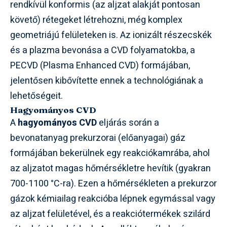
rendkívül konformis (az aljzat alakját pontosan
követő) rétegeket létrehozni, még komplex
geometriájú felületeken is. Az ionizált részecskék
és a plazma bevonása a CVD folyamatokba, a
PECVD (Plasma Enhanced CVD) formájában,
jelentősen kibővítette ennek a technológiának a
lehetőségeit.
Hagyományos CVD
A
hagyományos CVD
eljárás során a
bevonatanyag prekurzorai (előanyagai) gáz
formájában bekerülnek egy reakciókamrába, ahol
az aljzatot magas hőmérsékletre hevítik (gyakran
700-1100 °C-ra). Ezen a hőmérsékleten a prekurzor
gázok kémiailag reakcióba lépnek egymással vagy
az aljzat felületével, és a reakciótermékek szilárd