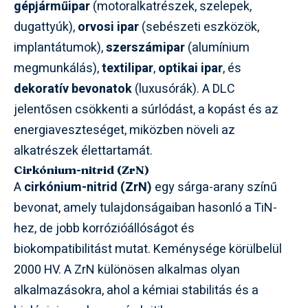
gépjárműipar
(motoralkatrészek, szelepek,
dugattyúk),
orvosi ipar
(sebészeti eszközök,
implantátumok),
szerszámipar
(alumínium
megmunkálás),
textilipar
,
optikai ipar
, és
dekoratív bevonatok
(luxusórák). A DLC
jelentősen csökkenti a súrlódást, a kopást és az
energiaveszteséget, miközben növeli az
alkatrészek élettartamát.
Cirkónium-nitrid (ZrN)
A
cirkónium-nitrid (ZrN)
egy sárga-arany színű
bevonat, amely tulajdonságaiban hasonló a TiN-
hez, de jobb korrózióállóságot és
biokompatibilitást mutat. Keménysége körülbelül
2000 HV. A ZrN különösen alkalmas olyan
alkalmazásokra, ahol a kémiai stabilitás és a