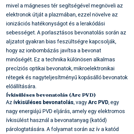
mivel a mágneses tér segítségével megnöveli az
elektronok útját a plazmában, ezzel növelve az
ionizációs hatékonyságot és a lerakódási
sebességet. A porlasztásos bevonatolás során az
aljzatot gyakran bias feszültségre kapcsolják,
hogy az ionbombázás javítsa a bevonat
minőségét. Ez a technika különösen alkalmas
precíziós optikai bevonatok, mikroelektronikai
rétegek és nagyteljesítményű kopásálló bevonatok
előállítására.
Ívkisüléses bevonatolás (Arc PVD)
Az
ívkisüléses bevonatolás
, vagy
Arc PVD
, egy
nagy energiájú PVD eljárás, amely egy elektromos
ívkisülést használ a bevonatanyag (katód)
párologtatására. A folyamat során az ív a katód