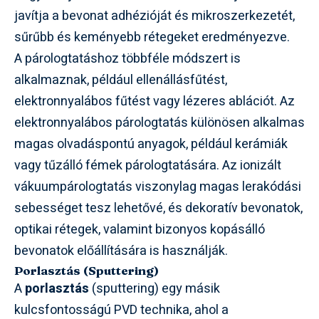
javítja a bevonat adhézióját és mikroszerkezetét,
sűrűbb és keményebb rétegeket eredményezve.
A párologtatáshoz többféle módszert is
alkalmaznak, például ellenállásfűtést,
elektronnyalábos fűtést vagy lézeres ablációt. Az
elektronnyalábos párologtatás különösen alkalmas
magas olvadáspontú anyagok, például kerámiák
vagy tűzálló fémek párologtatására. Az ionizált
vákuumpárologtatás viszonylag magas lerakódási
sebességet tesz lehetővé, és dekoratív bevonatok,
optikai rétegek, valamint bizonyos kopásálló
bevonatok előállítására is használják.
Porlasztás (Sputtering)
A
porlasztás
(sputtering) egy másik
kulcsfontosságú PVD technika, ahol a