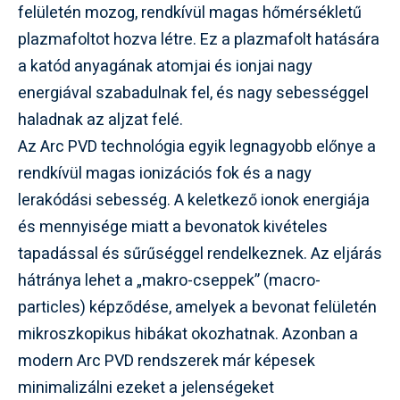
felületén mozog, rendkívül magas hőmérsékletű
plazmafoltot hozva létre. Ez a plazmafolt hatására
a katód anyagának atomjai és ionjai nagy
energiával szabadulnak fel, és nagy sebességgel
haladnak az aljzat felé.
Az Arc PVD technológia egyik legnagyobb előnye a
rendkívül magas ionizációs fok és a nagy
lerakódási sebesség. A keletkező ionok energiája
és mennyisége miatt a bevonatok kivételes
tapadással és sűrűséggel rendelkeznek. Az eljárás
hátránya lehet a „makro-cseppek” (macro-
particles) képződése, amelyek a bevonat felületén
mikroszkopikus hibákat okozhatnak. Azonban a
modern Arc PVD rendszerek már képesek
minimalizálni ezeket a jelenségeket