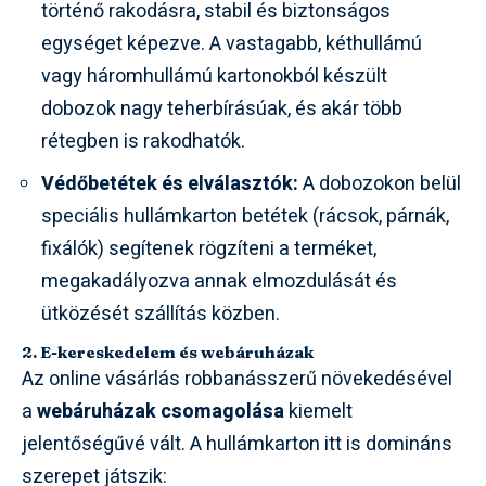
történő rakodásra, stabil és biztonságos
egységet képezve. A vastagabb, kéthullámú
vagy háromhullámú kartonokból készült
dobozok nagy teherbírásúak, és akár több
rétegben is rakodhatók.
Védőbetétek és elválasztók:
A dobozokon belül
speciális hullámkarton betétek (rácsok, párnák,
fixálók) segítenek rögzíteni a terméket,
megakadályozva annak elmozdulását és
ütközését szállítás közben.
2. E-kereskedelem és webáruházak
Az online vásárlás robbanásszerű növekedésével
a
webáruházak csomagolása
kiemelt
jelentőségűvé vált. A hullámkarton itt is domináns
szerepet játszik: