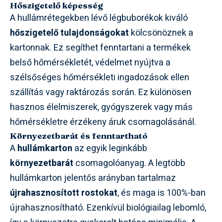
Hőszigetelő képesség
A hullámrétegekben lévő légbuborékok kiváló
hőszigetelő tulajdonságokat
kölcsönöznek a
kartonnak. Ez segíthet fenntartani a termékek
belső hőmérsékletét, védelmet nyújtva a
szélsőséges hőmérsékleti ingadozások ellen
szállítás vagy raktározás során. Ez különösen
hasznos élelmiszerek, gyógyszerek vagy más
hőmérsékletre érzékeny áruk csomagolásánál.
Környezetbarát és fenntartható
A
hullámkarton
az egyik leginkább
környezetbarát
csomagolóanyag. A legtöbb
hullámkarton jelentős arányban tartalmaz
újrahasznosított rostokat
, és maga is 100%-ban
újrahasznosítható. Ezenkívül biológiailag lebomló,