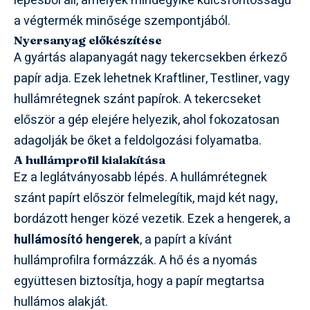
lépésből áll, amelyek mindegyike kulcsfontosságú
a végtermék minősége szempontjából.
Nyersanyag előkészítése
A gyártás alapanyagát nagy tekercsekben érkező
papír adja. Ezek lehetnek Kraftliner, Testliner, vagy
hullámrétegnek szánt papírok. A tekercseket
először a gép elejére helyezik, ahol fokozatosan
adagolják be őket a feldolgozási folyamatba.
A hullámprofil kialakítása
Ez a leglátványosabb lépés. A hullámrétegnek
szánt papírt először felmelegítik, majd két nagy,
bordázott henger közé vezetik. Ezek a hengerek, a
hullámosító hengerek
, a papírt a kívánt
hullámprofilra formázzák. A hő és a nyomás
együttesen biztosítja, hogy a papír megtartsa
hullámos alakját.