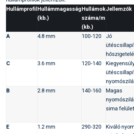
Hullámprofil
Hullámmagasság
Hullámok
Jellemzők
(kb.)
száma/m
(kb.)
A
4.8 mm
100-120
Jó
ütéscsillapí
hőszigetelé
C
3.6 mm
120-140
Kiegyensúl
ütéscsillap
nyomószilá
B
2.8 mm
140-160
Magas
nyomószilá
sima felület
E
1.2 mm
290-320
Kiváló nyom