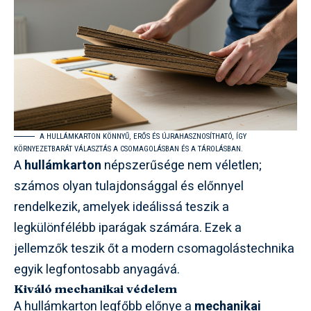
A HULLÁMKARTON KÖNNYŰ, ERŐS ÉS ÚJRAHASZNOSÍTHATÓ, ÍGY
KÖRNYEZETBARÁT VÁLASZTÁS A CSOMAGOLÁSBAN ÉS A TÁROLÁSBAN.
A
hullámkarton
népszerűsége nem véletlen;
számos olyan tulajdonsággal és előnnyel
rendelkezik, amelyek ideálissá teszik a
legkülönfélébb iparágak számára. Ezek a
jellemzők teszik őt a modern csomagolástechnika
egyik legfontosabb anyagává.
Kiváló mechanikai védelem
A hullámkarton legfőbb előnye a
mechanikai