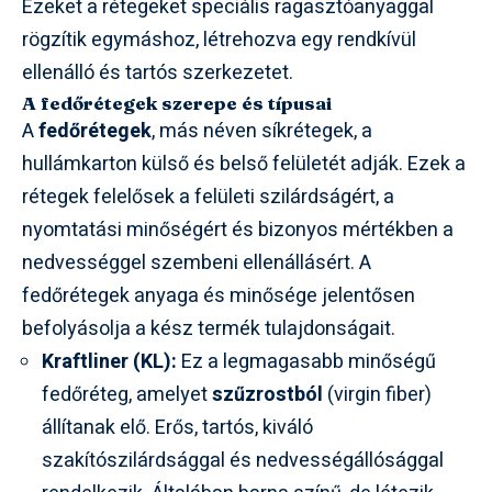
Ezeket a rétegeket speciális ragasztóanyaggal
rögzítik egymáshoz, létrehozva egy rendkívül
ellenálló és tartós szerkezetet.
A fedőrétegek szerepe és típusai
A
fedőrétegek
, más néven síkrétegek, a
hullámkarton külső és belső felületét adják. Ezek a
rétegek felelősek a felületi szilárdságért, a
nyomtatási minőségért és bizonyos mértékben a
nedvességgel szembeni ellenállásért. A
fedőrétegek anyaga és minősége jelentősen
befolyásolja a kész termék tulajdonságait.
Kraftliner (KL):
Ez a legmagasabb minőségű
fedőréteg, amelyet
szűzrostból
(virgin fiber)
állítanak elő. Erős, tartós, kiváló
szakítószilárdsággal és nedvességállósággal