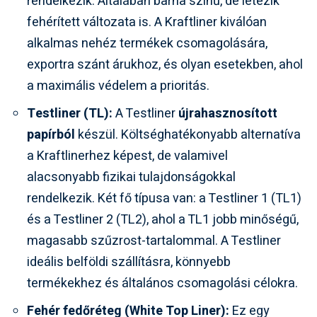
rendelkezik. Általában barna színű, de létezik
fehérített változata is. A Kraftliner kiválóan
alkalmas nehéz termékek csomagolására,
exportra szánt árukhoz, és olyan esetekben, ahol
a maximális védelem a prioritás.
Testliner (TL):
A Testliner
újrahasznosított
papírból
készül. Költséghatékonyabb alternatíva
a Kraftlinerhez képest, de valamivel
alacsonyabb fizikai tulajdonságokkal
rendelkezik. Két fő típusa van: a Testliner 1 (TL1)
és a Testliner 2 (TL2), ahol a TL1 jobb minőségű,
magasabb szűzrost-tartalommal. A Testliner
ideális belföldi szállításra, könnyebb
termékekhez és általános csomagolási célokra.
Fehér fedőréteg (White Top Liner):
Ez egy