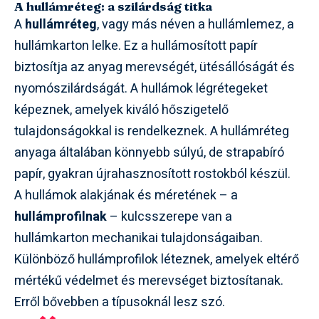
A hullámréteg: a szilárdság titka
A
hullámréteg
, vagy más néven a hullámlemez, a
hullámkarton lelke. Ez a hullámosított papír
biztosítja az anyag merevségét, ütésállóságát és
nyomószilárdságát. A hullámok légrétegeket
képeznek, amelyek kiváló hőszigetelő
tulajdonságokkal is rendelkeznek. A hullámréteg
anyaga általában könnyebb súlyú, de strapabíró
papír, gyakran újrahasznosított rostokból készül.
A hullámok alakjának és méretének – a
hullámprofilnak
– kulcsszerepe van a
hullámkarton mechanikai tulajdonságaiban.
Különböző hullámprofilok léteznek, amelyek eltérő
mértékű védelmet és merevséget biztosítanak.
Erről bővebben a típusoknál lesz szó.