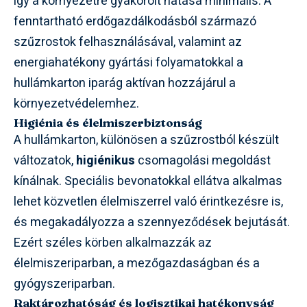
így a környezetre gyakorolt hatása minimális. A
fenntartható erdőgazdálkodásból származó
szűzrostok felhasználásával, valamint az
energiahatékony gyártási folyamatokkal a
hullámkarton iparág aktívan hozzájárul a
környezetvédelemhez.
Higiénia és élelmiszerbiztonság
A hullámkarton, különösen a szűzrostból készült
változatok,
higiénikus
csomagolási megoldást
kínálnak. Speciális bevonatokkal ellátva alkalmas
lehet közvetlen élelmiszerrel való érintkezésre is,
és megakadályozza a szennyeződések bejutását.
Ezért széles körben alkalmazzák az
élelmiszeriparban, a mezőgazdaságban és a
gyógyszeriparban.
Raktározhatóság és logisztikai hatékonyság