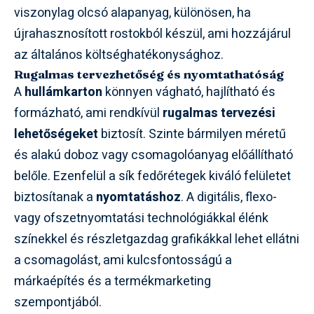
viszonylag olcsó alapanyag, különösen, ha
újrahasznosított rostokból készül, ami hozzájárul
az általános költséghatékonysághoz.
Rugalmas tervezhetőség és nyomtathatóság
A
hullámkarton
könnyen vágható, hajlítható és
formázható, ami rendkívül
rugalmas tervezési
lehetőségeket
biztosít. Szinte bármilyen méretű
és alakú doboz vagy csomagolóanyag előállítható
belőle. Ezenfelül a sík fedőrétegek kiváló felületet
biztosítanak a
nyomtatáshoz
. A digitális, flexo-
vagy ofszetnyomtatási technológiákkal élénk
színekkel és részletgazdag grafikákkal lehet ellátni
a csomagolást, ami kulcsfontosságú a
márkaépítés és a termékmarketing
szempontjából.