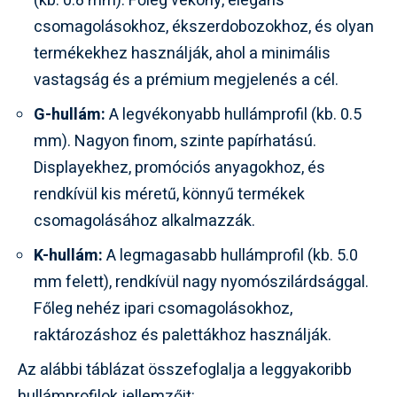
(kb. 0.8 mm). Főleg vékony, elegáns
csomagolásokhoz, ékszerdobozokhoz, és olyan
termékekhez használják, ahol a minimális
vastagság és a prémium megjelenés a cél.
G-hullám:
A legvékonyabb hullámprofil (kb. 0.5
mm). Nagyon finom, szinte papírhatású.
Displayekhez, promóciós anyagokhoz, és
rendkívül kis méretű, könnyű termékek
csomagolásához alkalmazzák.
K-hullám:
A legmagasabb hullámprofil (kb. 5.0
mm felett), rendkívül nagy nyomószilárdsággal.
Főleg nehéz ipari csomagolásokhoz,
raktározáshoz és palettákhoz használják.
Az alábbi táblázat összefoglalja a leggyakoribb
hullámprofilok jellemzőit: