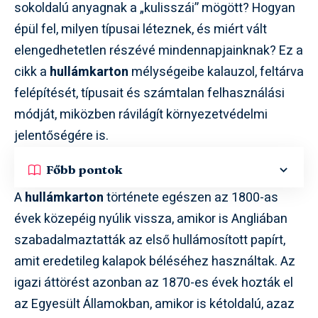
sokoldalú anyagnak a „kulisszái” mögött? Hogyan
épül fel, milyen típusai léteznek, és miért vált
elengedhetetlen részévé mindennapjainknak? Ez a
cikk a
hullámkarton
mélységeibe kalauzol, feltárva
felépítését, típusait és számtalan felhasználási
módját, miközben rávilágít környezetvédelmi
jelentőségére is.
Főbb pontok
A
hullámkarton
története egészen az 1800-as
évek közepéig nyúlik vissza, amikor is Angliában
szabadalmaztatták az első hullámosított papírt,
amit eredetileg kalapok béléséhez használtak. Az
igazi áttörést azonban az 1870-es évek hozták el
az Egyesült Államokban, amikor is kétoldalú, azaz