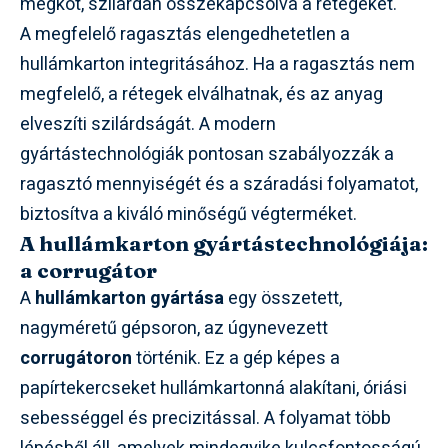
megköt, szilárdan összekapcsolva a rétegeket.
A megfelelő ragasztás elengedhetetlen a
hullámkarton integritásához. Ha a ragasztás nem
megfelelő, a rétegek elválhatnak, és az anyag
elveszíti szilárdságát. A modern
gyártástechnológiák pontosan szabályozzák a
ragasztó mennyiségét és a száradási folyamatot,
biztosítva a kiváló minőségű végterméket.
A hullámkarton gyártástechnológiája:
a corrugátor
A
hullámkarton gyártása
egy összetett,
nagyméretű gépsoron, az úgynevezett
corrugátoron
történik. Ez a gép képes a
papírtekercseket hullámkartonná alakítani, óriási
sebességgel és precizitással. A folyamat több