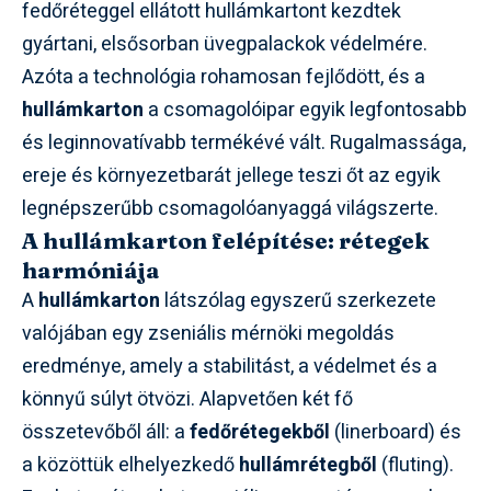
fedőréteggel ellátott hullámkartont kezdtek
gyártani, elsősorban üvegpalackok védelmére.
Azóta a technológia rohamosan fejlődött, és a
hullámkarton
a csomagolóipar egyik legfontosabb
és leginnovatívabb termékévé vált. Rugalmassága,
ereje és környezetbarát jellege teszi őt az egyik
legnépszerűbb csomagolóanyaggá világszerte.
A hullámkarton felépítése: rétegek
harmóniája
A
hullámkarton
látszólag egyszerű szerkezete
valójában egy zseniális mérnöki megoldás
eredménye, amely a stabilitást, a védelmet és a
könnyű súlyt ötvözi. Alapvetően két fő
összetevőből áll: a
fedőrétegekből
(linerboard) és
a közöttük elhelyezkedő
hullámrétegből
(fluting).