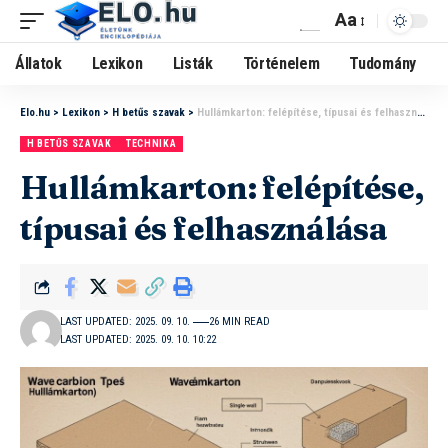
Aa
Állatok
Lexikon
Listák
Történelem
Tudomány
Elo.hu
>
Lexikon
>
H betűs szavak
>
Hullámkarton: felépítése, típusai és felhasználása
H BETŰS SZAVAK
TECHNIKA
Hullámkarton: felépítése,
típusai és felhasználása
LAST UPDATED: 2025. 09. 10.
26 MIN READ
LAST UPDATED: 2025. 09. 10. 10:22