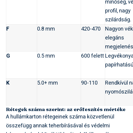
minőség, v
profil, nagy
szilárdság.
F
0.8 mm
420-470
Nagyon vék
elegáns
megjelenés
G
0.5 mm
600 felett
Legvékonya
papírhatású
K
5.0+ mm
90-110
Rendkívül 
nyomószilá
Rétegek száma szerint: az erőfeszítés mértéke
A hullámkarton rétegeinek száma közvetlenül
összefügg annak teherbírásával és védelmi