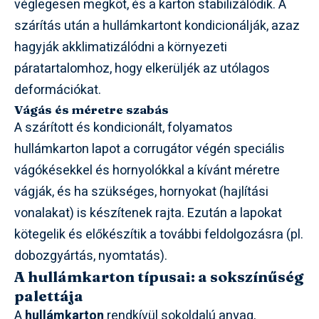
véglegesen megköt, és a karton stabilizálódik. A
szárítás után a hullámkartont kondicionálják, azaz
hagyják akklimatizálódni a környezeti
páratartalomhoz, hogy elkerüljék az utólagos
deformációkat.
Vágás és méretre szabás
A szárított és kondicionált, folyamatos
hullámkarton lapot a corrugátor végén speciális
vágókésekkel és hornyolókkal a kívánt méretre
vágják, és ha szükséges, hornyokat (hajlítási
vonalakat) is készítenek rajta. Ezután a lapokat
kötegelik és előkészítik a további feldolgozásra (pl.
dobozgyártás, nyomtatás).
A hullámkarton típusai: a sokszínűség
palettája
A
hullámkarton
rendkívül sokoldalú anyag,