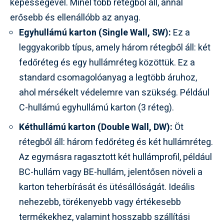
képességével. Minél több rétegből áll, annál
erősebb és ellenállóbb az anyag.
Egyhullámú karton (Single Wall, SW):
Ez a
leggyakoribb típus, amely három rétegből áll: két
fedőréteg és egy hullámréteg közöttük. Ez a
standard csomagolóanyag a legtöbb áruhoz,
ahol mérsékelt védelemre van szükség. Például
C-hullámú egyhullámú karton (3 réteg).
Kéthullámú karton (Double Wall, DW):
Öt
rétegből áll: három fedőréteg és két hullámréteg.
Az egymásra ragasztott két hullámprofil, például
BC-hullám vagy BE-hullám, jelentősen növeli a
karton teherbírását és ütésállóságát. Ideális
nehezebb, törékenyebb vagy értékesebb
termékekhez, valamint hosszabb szállítási