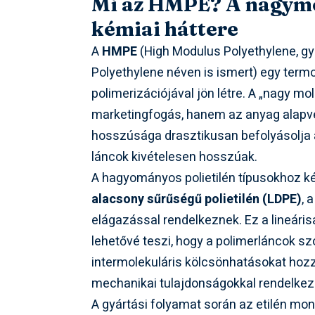
Mi az HMPE? A nagymo
kémiai háttere
A
HMPE
(High Modulus Polyethylene, g
Polyethylene néven is ismert) egy term
polimerizációjával jön létre. A „nagy m
marketingfogás, hanem az anyag alapvető 
hosszúsága drasztikusan befolyásolja 
láncok kivételesen hosszúak.
A hagyományos polietilén típusokhoz ké
alacsony sűrűségű polietilén (LDPE)
, 
elágazással rendelkeznek. Ez a lineári
lehetővé teszi, hogy a polimerláncok 
intermolekuláris kölcsönhatásokat hozz
mechanikai tulajdonságokkal rendelkezi
A gyártási folyamat során az etilén mon