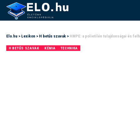
Elo.hu
>
Lexikon
>
H betűs szavak
>
HMPE: a polietilén tulajdonságai és fel
H BETŰS SZAVAK
KÉMIA
TECHNIKA