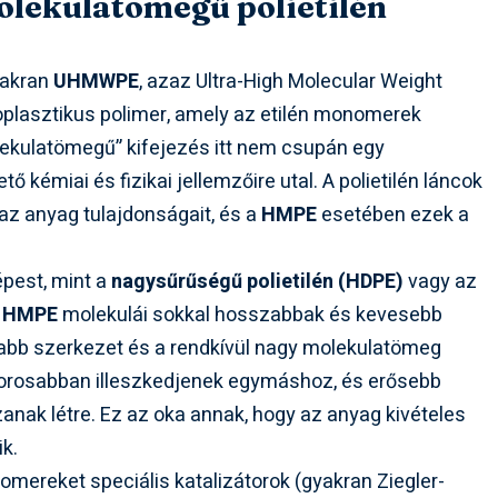
lekulatömegű polietilén
yakran
UHMWPE
, azaz Ultra-High Molecular Weight
oplasztikus polimer, amely az etilén monomerek
olekulatömegű” kifejezés itt nem csupán egy
kémiai és fizikai jellemzőire utal. A polietilén láncok
az anyag tulajdonságait, és a
HMPE
esetében ezek a
pest, mint a
nagysűrűségű polietilén (HDPE)
vagy az
a
HMPE
molekulái sokkal hosszabbak és kevesebb
sabb szerkezet és a rendkívül nagy molekulatömeg
szorosabban illeszkedjenek egymáshoz, és erősebb
anak létre. Ez az oka annak, hogy az anyag kivételes
k.
omereket speciális katalizátorok (gyakran Ziegler-