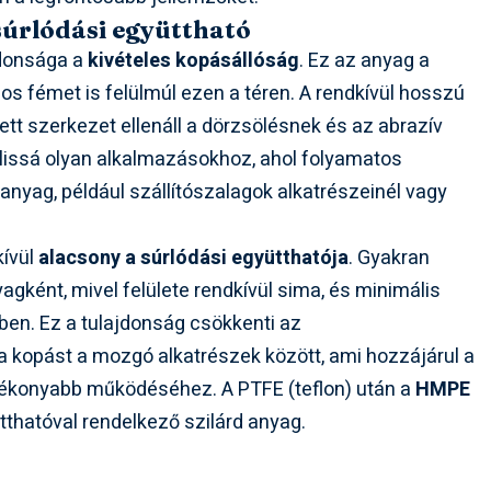
súrlódási együttható
donsága a
kivételes kopásállóság
. Ez az anyag a
os fémet is felülmúl ezen a téren. A rendkívül hosszú
ett szerkezet ellenáll a dörzsölésnek és az abrazív
álissá olyan alkalmazásokhoz, ahol folyamatos
anyag, például szállítószalagok alkatrészeinél vagy
kívül
alacsony a súrlódási együtthatója
. Gyakran
agként, mivel felülete rendkívül sima, és minimális
ben. Ez a tulajdonság csökkenti az
 kopást a mozgó alkatrészek között, ami hozzájárul a
ékonyabb működéséhez. A PTFE (teflon) után a
HMPE
tthatóval rendelkező szilárd anyag.