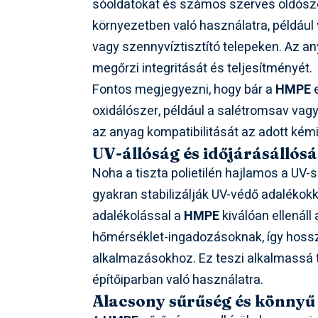
sóoldatokat és számos szerves oldószert
környezetben való használatra, példáu
vagy szennyvíztisztító telepeken. Az a
megőrzi integritását és teljesítményét.
Fontos megjegyezni, hogy bár a
HMPE
e
oxidálószer, például a salétromsav vagy 
az anyag kompatibilitását az adott kémi
UV-állóság és időjárásállós
Noha a tiszta polietilén hajlamos a UV
gyakran stabilizálják UV-védő adalékokka
adalékolással a
HMPE
kiválóan ellenáll
hőmérséklet-ingadozásoknak, így hosszú
alkalmazásokhoz. Ez teszi alkalmassá
építőiparban való használatra.
Alacsony sűrűség és könnyű