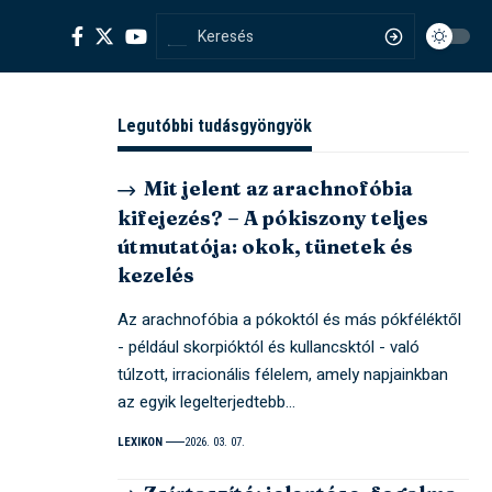
Legutóbbi tudásgyöngyök
Mit jelent az arachnofóbia
kifejezés? – A pókiszony teljes
útmutatója: okok, tünetek és
kezelés
Az arachnofóbia a pókoktól és más pókféléktől
- például skorpióktól és kullancsktól - való
túlzott, irracionális félelem, amely napjainkban
az egyik legelterjedtebb…
LEXIKON
2026. 03. 07.