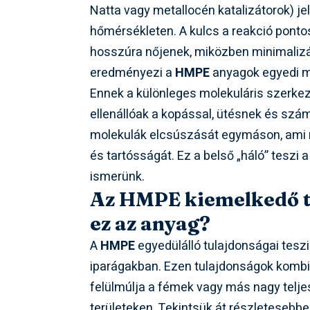
Natta vagy metallocén katalizátorok) j
hőmérsékleten. A kulcs a reakció ponto
hosszúra nőjenek, miközben minimalizál
eredményezi a
HMPE
anyagok egyedi mi
Ennek a különleges molekuláris szerk
ellenállóak a kopással, ütésnek és szá
molekulák elcsúszását egymáson, ami 
és tartósságát. Ez a belső „háló” teszi 
ismerünk.
Az HMPE kiemelkedő tu
ez az anyag?
A
HMPE
egyedülálló tulajdonságai tesz
iparágakban. Ezen tulajdonságok kombin
felülmúlja a fémek vagy más nagy telj
területeken. Tekintsük át részletesebbe