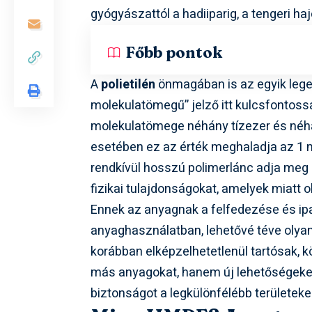
gyógyászattól a hadiiparig, a tengeri h
Főbb pontok
A
polietilén
önmagában is az egyik legel
molekulatömegű” jelző itt kulcsfontossá
molekulatömege néhány tízezer és néh
esetében ez az érték meghaladja az 1 mill
rendkívül hosszú polimerlánc adja meg
fizikai tulajdonságokat, amelyek miatt 
Ennek az anyagnak a felfedezése és ipa
anyaghasználatban, lehetővé téve olya
korábban elképzelhetetlenül tartósak, k
más anyagokat, hanem új lehetőségeket i
biztonságot a legkülönfélébb területeke