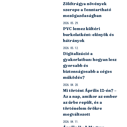
Zöldtrágya növények
szerepe a fenntartható
mezőgazdaságban
2026. 05. 29.
PVC lemez kültéri
burkolatként: előnyök és
hátrányok
2026. 05. 12.
Digitalizáció a
gyakorlatban: hogyan lesz
gyorsabb és
biztonságosabb a céges
működés?
2026. 04. 20.
Mi történt Április 12-én? –
Az a nap, amikor az ember
az űrbe repült, és a
történelem örökre
megváltozott
2026. 04. 11.