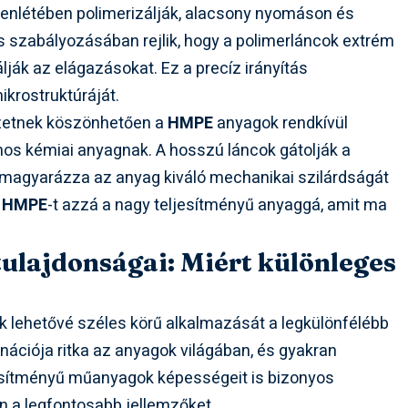
elenlétében polimerizálják, alacsony nyomáson és
s szabályozásában rejlik, hogy a polimerláncok extrém
ják az elágazásokat. Ez a precíz irányítás
krostruktúráját.
ezetnek köszönhetően a
HMPE
anyagok rendkívül
mos kémiai anyagnak. A hosszú láncok gátolják a
magyarázza az anyag kiváló mechanikai szilárdságát
a
HMPE
-t azzá a nagy teljesítményű anyaggá, amit ma
lajdonságai: Miért különleges
ik lehetővé széles körű alkalmazását a legkülönfélébb
ációja ritka az anyagok világában, és gyakran
esítményű műanyagok képességeit is bizonyos
n a legfontosabb jellemzőket.