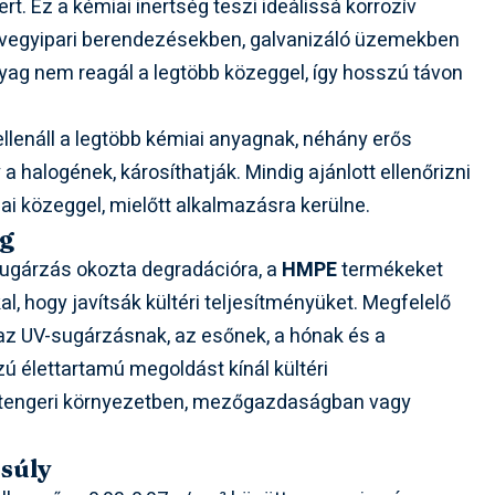
. Ez a kémiai inertség teszi ideálissá korrozív
l vegyipari berendezésekben, galvanizáló üzemekben
nyag nem reagál a legtöbb közeggel, így hosszú távon
llenáll a legtöbb kémiai anyagnak, néhány erős
a halogének, károsíthatják. Mindig ajánlott ellenőrizni
ai közeggel, mielőtt alkalmazásra kerülne.
ág
-sugárzás okozta degradációra, a
HMPE
termékeket
l, hogy javítsák kültéri teljesítményüket. Megfelelő
 az UV-sugárzásnak, az esőnek, a hónak és a
 élettartamú megoldást kínál kültéri
 tengeri környezetben, mezőgazdaságban vagy
 súly