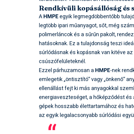
Rendkívüli kopásállóság és 
A
HMPE
egyik legmegdöbbentőbb tulaj
legtöbb ipari műanyagot, sőt, még szám
polimerláncok és a sűrűn pakolt, rendez
hatásoknak. Ez a tulajdonság teszi ide
súrlódásnak és kopásnak van kitéve az 
csúszófelületeknél.
Ezzel párhuzamosan a
HMPE
-nek rend
emlegetik „öntisztító” vagy „önkenő” any
ellenállást fejt ki más anyagokkal szem
energiaveszteséget, a hőképződést és a
gépek hosszabb élettartamához és hat
az egyik legalacsonyabb súrlódási együ