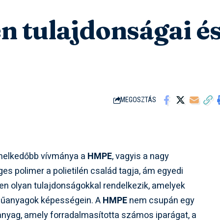
n tulajdonságai é
MEGOSZTÁS
melkedőbb vívmánya a
HMPE
, vagyis a nagy
es polimer a polietilén család tagja, ám egyedi
n olyan tulajdonságokkal rendelkezik, amelyek
űanyagok képességein. A
HMPE
nem csupán egy
nyag, amely forradalmasította számos iparágat, a