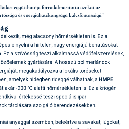
ódási együtthatója forradalmasította azokat az
rtóssága és energiahatékonysága kulcsfontosságú.”
ság
delkezik, még alacsony hőmérsékleten is. Ez a
épes elnyelni a hirtelen, nagy energiájú behatásokat
a. Ez a szívósság teszi alkalmassá védőfelszerelések,
tközőelemek gyártására. A hosszú polimerláncok
rgiáját, megakadályozva a lokális töréseket.
ben, amelyek hidegben rideggé válhatnak, a
HMPE
akár -200 °C alatti hőmérsékleten is. Ez a kriogén
dkívül értékessé teszi speciális ipari
zok tárolására szolgáló berendezésekben.
émiai anyaggal szemben, beleértve a savakat, lúgokat,