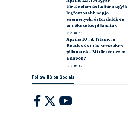
Április 11.: A Magyar
történelem és kultúra egyik
legfontosabb napja
események, évfordulók és
emlékezetes pillanatok
2026. 04. 10.
Április 10.: A Titanic, a
Beatles és más korszakos
pillanatok – Mi történt ezen
a napon?
2026. 04. 09.
Follow US on Socials