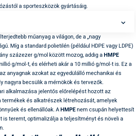
ajózástól a sporteszközök gyártásáig.
terjedtebb műanyag a világon, de a „nagy
gú. Míg a standard polietilén (például HDPE vagy LDPE)
ány százezer g/mol között mozog, addig a
HMPE
ió g/mol-t, és elérheti akár a 10 millió g/mol-t is. Ez a
 az anyagnak azokat az egyedülálló mechanikai és
oly nagyra becsülik a mérnökök és tervezők.
ri alkalmazása jelentős előrelépést hozott az
n termékek és alkatrészek létrehozását, amelyek
önnyűek és ellenállóak. A
HMPE
nem csupán helyettesít
s teremt, optimalizálja a teljesítményt és növeli a
n.