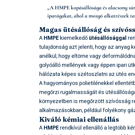
„A HMPE kopásállósága és alacsony súrl
iparágakat, ahol a mozgó alkatrészek ta
Magas ütésállóság és szívós
A
HMPE
kiemelkedő
ütésállósággal
ren
tulajdonság azt jelenti, hogy az anyag k
anélkül, hogy eltörne vagy deformálódn
golyóálló mellények vagy éppen ipari ü
hálózata képes szétoszlatni az ütés ene
A hagyományos polietilénekkel ellentét
megőrzi rugalmasságát és ütésállóságát 
környezetben is megőrzött szívósság ren
alkalmazásokban, például folyékony gá
Kiváló kémiai ellenállás
A
HMPE
rendkívül ellenálló a legtöbb k