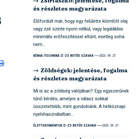
Zsírtaszító: jelentése, fogalma
és részletes magyarázata
s
Előfordult már, hogy egy felületre kiömlött olaj
vagy zsír szinte nyom nélkül, vagy legalábbis
minimális erőfeszítéssel eltűnt, esetleg soha
nem…
KÉMIA
TECHNIKA
Z-ZS BETŰS SZAVAK
2025. 09. 27.
Zöldségek: jelentése, fogalma
és részletes magyarázata
Mi is az a zöldség valójában? Egy egyszerűnek
tűnő kérdés, amelyre a válasz sokkal
összetettebb, mint gondolnánk. A hétköznapi
nyelvhasználatban…
ÉLETTUDOMÁNYOK
Z-ZS BETŰS SZAVAK
2025. 09. 27.