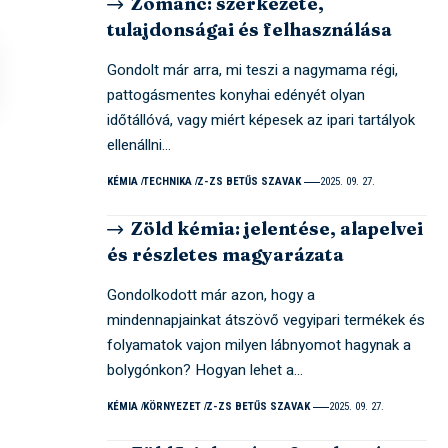
Zománc: szerkezete,
tulajdonságai és felhasználása
Gondolt már arra, mi teszi a nagymama régi,
pattogásmentes konyhai edényét olyan
időtállóvá, vagy miért képesek az ipari tartályok
ellenállni…
KÉMIA
TECHNIKA
Z-ZS BETŰS SZAVAK
2025. 09. 27.
Zöld kémia: jelentése, alapelvei
és részletes magyarázata
Gondolkodott már azon, hogy a
mindennapjainkat átszövő vegyipari termékek és
folyamatok vajon milyen lábnyomot hagynak a
bolygónkon? Hogyan lehet a…
KÉMIA
KÖRNYEZET
Z-ZS BETŰS SZAVAK
2025. 09. 27.