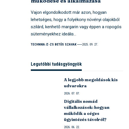
működése és alkalmazása
Vajon elgondolkodott már azon, hogyan
lehetséges, hogy a folyékony növényi olajokból
szilárd, kenhető margarin vagy éppen a ropogós
süteményekhez ideális…
TECHNIKA
Z-ZS BETŰS SZAVAK
2025. 09. 27.
Legutóbbi tudásgyöngyök
A legjobb megoldások kis
udvarokra
2026. 07. 07.
Digitális nomád
vállalkozások: hogyan
működik a céges
ügyintézés távolról?
2026. 06. 22.