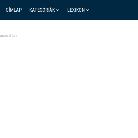
CÍMLAP
KATEGÓRIÁK
LEXIKON
használása