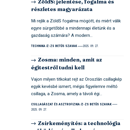
ZöldS: jelentése, fogalma és
részletes magyarázata
Mi rejlik a ZöldS fogalma mögött, és miért válik
egyre sürgetőbbé a mindennapi életünk és a
gazdaság számára? A modern…
TECHNIKA
Z-ZS BETŰS SZAVAK
2025. 09. 27.
Zosma: minden, amit az
égitestről tudni kell
Vajon milyen titkokat rejt az Oroszlán csillagkép
egyik kevésbé ismert, mégis figyelemre méltó
csillaga, a Zosma, amely a távoli égi…
CSILLAGÁSZAT ÉS ASZTROFIZIKA
Z-ZS BETŰS SZAVAK
2025. 09. 27.
Zsírkeményítés: a technológia