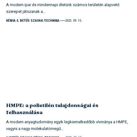
A modern ipar és mindennapi életünk számos területén alapvető
szerepet játszanak a…
KÉMIA
L BETŰS SZAVAK
TECHNIKA
2025. 09. 15.
HMPE: a polietilén tulajdonságai és
felhasználása
A modern anyagtudomány egyik legkiemelkedőbb vívmánya a HMPE,
vagyis a nagy molekulatömegű…