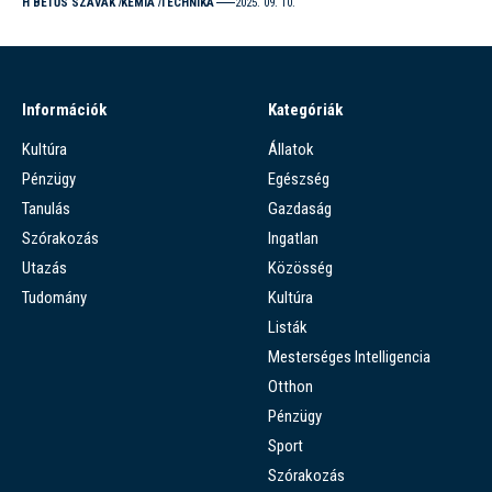
H BETŰS SZAVAK
KÉMIA
TECHNIKA
2025. 09. 10.
Információk
Kategóriák
Kultúra
Állatok
Pénzügy
Egészség
Tanulás
Gazdaság
Szórakozás
Ingatlan
Utazás
Közösség
Tudomány
Kultúra
Listák
Mesterséges Intelligencia
Otthon
Pénzügy
Sport
Szórakozás