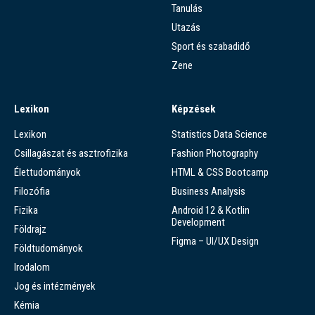
Tanulás
Utazás
Sport és szabadidő
Zene
Lexikon
Képzések
Lexikon
Statistics Data Science
Csillagászat és asztrofizika
Fashion Photography
Élettudományok
HTML & CSS Bootcamp
Filozófia
Business Analysis
Fizika
Android 12 & Kotlin
Development
Földrajz
Figma – UI/UX Design
Földtudományok
Irodalom
Jog és intézmények
Kémia