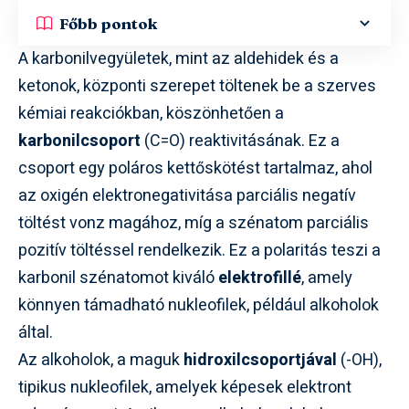
Főbb pontok
A karbonilvegyületek, mint az aldehidek és a
ketonok, központi szerepet töltenek be a szerves
kémiai reakciókban, köszönhetően a
karbonilcsoport
(C=O) reaktivitásának. Ez a
csoport egy poláros kettőskötést tartalmaz, ahol
az oxigén elektronegativitása parciális negatív
töltést vonz magához, míg a szénatom parciális
pozitív töltéssel rendelkezik. Ez a polaritás teszi a
karbonil szénatomot kiváló
elektrofillé
, amely
könnyen támadható nukleofilek, például alkoholok
által.
Az alkoholok, a maguk
hidroxilcsoportjával
(-OH),
tipikus nukleofilek, amelyek képesek elektront