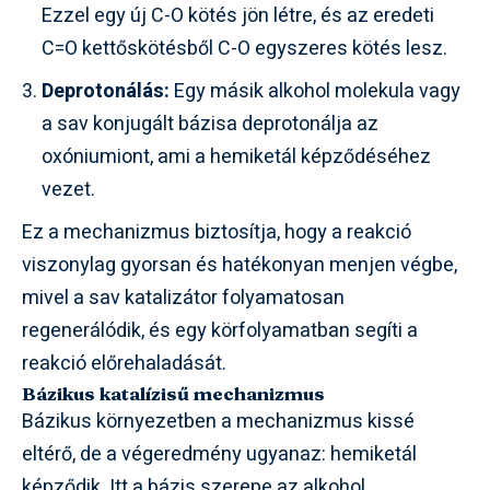
Ezzel egy új C-O kötés jön létre, és az eredeti
C=O kettőskötésből C-O egyszeres kötés lesz.
Deprotonálás:
Egy másik alkohol molekula vagy
a sav konjugált bázisa deprotonálja az
oxóniumiont, ami a hemiketál képződéséhez
vezet.
Ez a mechanizmus biztosítja, hogy a reakció
viszonylag gyorsan és hatékonyan menjen végbe,
mivel a sav katalizátor folyamatosan
regenerálódik, és egy körfolyamatban segíti a
reakció előrehaladását.
Bázikus katalízisű mechanizmus
Bázikus környezetben a mechanizmus kissé
eltérő, de a végeredmény ugyanaz: hemiketál
képződik. Itt a bázis szerepe az alkohol