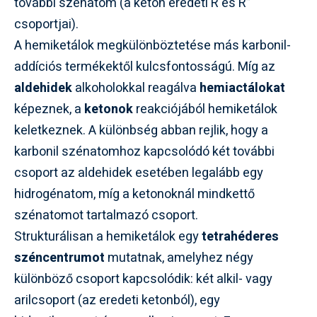
további szénatom (a keton eredeti R és R”
csoportjai).
A hemiketálok megkülönböztetése más karbonil-
addíciós termékektől kulcsfontosságú. Míg az
aldehidek
alkoholokkal reagálva
hemiactálokat
képeznek, a
ketonok
reakciójából hemiketálok
keletkeznek. A különbség abban rejlik, hogy a
karbonil szénatomhoz kapcsolódó két további
csoport az aldehidek esetében legalább egy
hidrogénatom, míg a ketonoknál mindkettő
szénatomot tartalmazó csoport.
Strukturálisan a hemiketálok egy
tetrahéderes
széncentrumot
mutatnak, amelyhez négy
különböző csoport kapcsolódik: két alkil- vagy
arilcsoport (az eredeti ketonból), egy