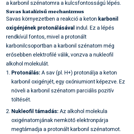
a karbonil szénatomra a kulcsfontosságú lépés.
Savas katalízisű mechanizmus
Savas környezetben a reakció a keton
karbonil
oxigénjének protonálásával
indul. Ez a lépés
rendkívül fontos, mivel a protonált
karbonilcsoportban a karbonil szénatom még
erősebben elektrofilé válik, vonzva a nukleofil
alkohol molekulát.
Protonálás:
A sav (pl. H+) protonálja a keton
karbonil oxigénjét, egy oxóniumiont képezve. Ez
növeli a karbonil szénatom parciális pozitív
töltését.
Nukleofil támadás:
Az alkohol molekula
oxigénatomjának nemkötő elektronpárja
megtámadja a protonált karbonil szénatomot.