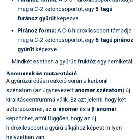
meg a C-2 ketoncsoportot, egy
5-tagú
furánoz gyűrűt
képezve.
Piránoz forma:
A C-6 hidroxilcsoport támadja
meg a C-2 ketoncsoportot, egy
6-tagú piránoz
gyűrűt
képezve.
Mindkét esetben a gyűrűs fruktóz egy hemiketál.
Anomerek és mutarotáció
A gyűrűzáródási reakció során a karbonil
szénatom (az úgynevezett
anomer szénatom
) új
kiralitáscentrummá válik. Ez azt jelenti, hogy két
sztereoizomer, az
α-anomer
és a
β-anomer
képződhet, attól függően, hogy az új
hidroxilcsoport a gyűrű síkjához képest milyen
helyzetben van.