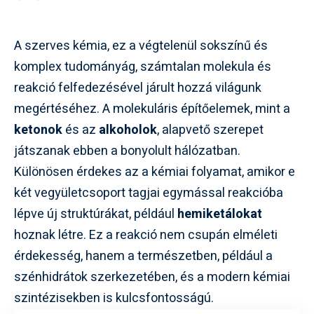
A szerves kémia, ez a végtelenül sokszínű és
komplex tudományág, számtalan molekula és
reakció felfedezésével járult hozzá világunk
megértéséhez. A molekuláris építőelemek, mint a
ketonok
és az
alkoholok
, alapvető szerepet
játszanak ebben a bonyolult hálózatban.
Különösen érdekes az a kémiai folyamat, amikor e
két vegyületcsoport tagjai egymással reakcióba
lépve új struktúrákat, például
hemiketálokat
hoznak létre. Ez a reakció nem csupán elméleti
érdekesség, hanem a természetben, például a
szénhidrátok szerkezetében, és a modern kémiai
szintézisekben is kulcsfontosságú.