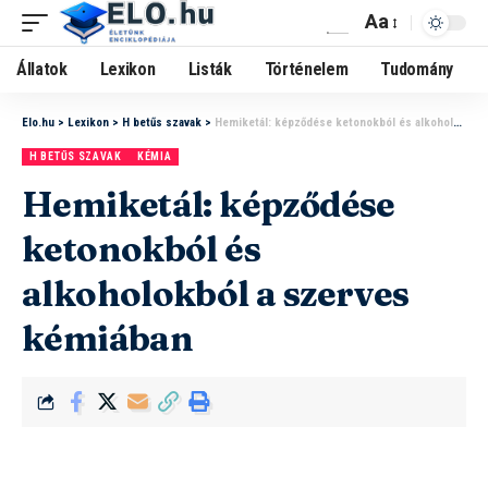
Aa
Állatok
Lexikon
Listák
Történelem
Tudomány
Elo.hu
>
Lexikon
>
H betűs szavak
>
Hemiketál: képződése ketonokból és alkoholokból a szerves kémiában
H BETŰS SZAVAK
KÉMIA
Hemiketál: képződése
ketonokból és
alkoholokból a szerves
kémiában