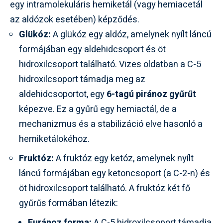
egy intramolekuláris hemiketál (vagy hemiacetál
az aldózok esetében) képződés.
Glükóz:
A glükóz egy aldóz, amelynek nyílt láncú
formájában egy aldehidcsoport és öt
hidroxilcsoport található. Vizes oldatban a C-5
hidroxilcsoport támadja meg az
aldehidcsoportot, egy
6-tagú piránoz gyűrűt
képezve. Ez a gyűrű egy hemiactál, de a
mechanizmus és a stabilizáció elve hasonló a
hemiketálokéhoz.
Fruktóz:
A fruktóz egy ketóz, amelynek nyílt
láncú formájában egy ketoncsoport (a C-2-n) és
öt hidroxilcsoport található. A fruktóz két fő
gyűrűs formában létezik:
Furánoz forma:
A C-5 hidroxilcsoport támadja