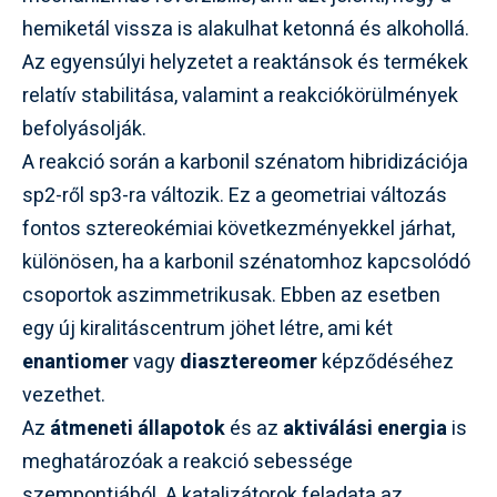
hemiketál vissza is alakulhat ketonná és alkohollá.
Az egyensúlyi helyzetet a reaktánsok és termékek
relatív stabilitása, valamint a reakciókörülmények
befolyásolják.
A reakció során a karbonil szénatom hibridizációja
sp2-ről sp3-ra változik. Ez a geometriai változás
fontos sztereokémiai következményekkel járhat,
különösen, ha a karbonil szénatomhoz kapcsolódó
csoportok aszimmetrikusak. Ebben az esetben
egy új kiralitáscentrum jöhet létre, ami két
enantiomer
vagy
diasztereomer
képződéséhez
vezethet.
Az
átmeneti állapotok
és az
aktiválási energia
is
meghatározóak a reakció sebessége
szempontjából. A katalizátorok feladata az