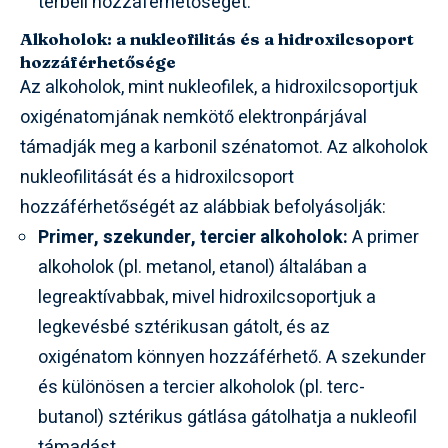
térbeli hozzáférhetőségét.
Alkoholok: a nukleofilitás és a hidroxilcsoport
hozzáférhetősége
Az alkoholok, mint nukleofilek, a hidroxilcsoportjuk
oxigénatomjának nemkötő elektronpárjával
támadják meg a karbonil szénatomot. Az alkoholok
nukleofilitását és a hidroxilcsoport
hozzáférhetőségét az alábbiak befolyásolják:
Primer, szekunder, tercier alkoholok:
A primer
alkoholok (pl. metanol, etanol) általában a
legreaktívabbak, mivel hidroxilcsoportjuk a
legkevésbé sztérikusan gátolt, és az
oxigénatom könnyen hozzáférhető. A szekunder
és különösen a tercier alkoholok (pl. terc-
butanol) sztérikus gátlása gátolhatja a nukleofil
támadást.