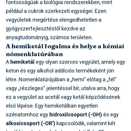
fontosságúak a biológiai rendszerekben, mint
például a cukrok szerkezeti egységei. Ezen
vegyületek megértése elengedhetetlen a
gyógyszerfejlesztéstől kezdve az
anyagtudományig, számos területen.
A hemiketál fogalma és helye a kémiai
nómenklatúrában
A
hemiketál
egy olyan szerves vegyület, amely egy
keton és egy alkohol addíciós termékeként jön
létre. Nomenklatúrájában a „hemi” előtag a „fél”
vagy „részleges” jelentéssel bír, utalva arra, hogy
ez a vegyület az acetál vagy ketál képződésének
első lépése. Egy hemiketálban egyetlen
szénatomhoz egy
hidroxilcsoport (-OH)
és egy
alkoxicsoport (-OR’)
kapcsolódik, valamint két