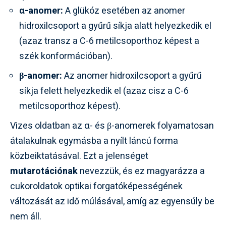
α-anomer:
A glükóz esetében az anomer
hidroxilcsoport a gyűrű síkja alatt helyezkedik el
(azaz transz a C-6 metilcsoporthoz képest a
szék konformációban).
β-anomer:
Az anomer hidroxilcsoport a gyűrű
síkja felett helyezkedik el (azaz cisz a C-6
metilcsoporthoz képest).
Vizes oldatban az α- és β-anomerek folyamatosan
átalakulnak egymásba a nyílt láncú forma
közbeiktatásával. Ezt a jelenséget
mutarotációnak
nevezzük, és ez magyarázza a
cukoroldatok optikai forgatóképességének
változását az idő múlásával, amíg az egyensúly be
nem áll.