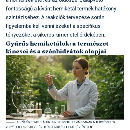
a hőmérsékletet és az oldószert, alapvető
fontosságú a kívánt hemiketál termék hatékony
szintéziséhez. A reakciók tervezése során
figyelembe kell venni ezeket a specifikus
tényezőket a sikeres kimenetel érdekében.
Gyűrűs hemiketálok: a természet
kincsei és a szénhidrátok alapjai
A GYŰRŰS HEMIKETÁLOK FONTOS SZEREPET JÁTSZANAK A TERMÉSZETES
VEGYÜLETEK SZERKEZETÉNEK ÉS FUNKCIÓINAK MEGÉRTÉSÉBEN.