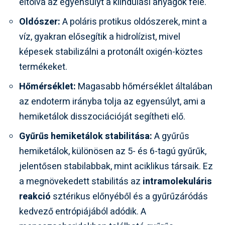
eltolva az egyensúlyt a kiindulási anyagok felé.
Oldószer:
A poláris protikus oldószerek, mint a
víz, gyakran elősegítik a hidrolízist, mivel
képesek stabilizálni a protonált oxigén-köztes
termékeket.
Hőmérséklet:
Magasabb hőmérséklet általában
az endoterm irányba tolja az egyensúlyt, ami a
hemiketálok disszociációját segítheti elő.
Gyűrűs hemiketálok stabilitása:
A gyűrűs
hemiketálok, különösen az 5- és 6-tagú gyűrűk,
jelentősen stabilabbak, mint aciklikus társaik. Ez
a megnövekedett stabilitás az
intramolekuláris
reakció
sztérikus előnyéből és a gyűrűzáródás
kedvező entrópiájából adódik. A