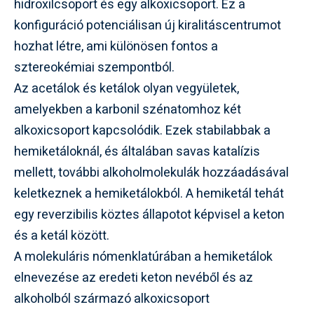
hidroxilcsoport és egy alkoxicsoport. Ez a
konfiguráció potenciálisan új kiralitáscentrumot
hozhat létre, ami különösen fontos a
sztereokémiai szempontból.
Az acetálok és ketálok olyan vegyületek,
amelyekben a karbonil szénatomhoz két
alkoxicsoport kapcsolódik. Ezek stabilabbak a
hemiketáloknál, és általában savas katalízis
mellett, további alkoholmolekulák hozzáadásával
keletkeznek a hemiketálokból. A hemiketál tehát
egy reverzibilis köztes állapotot képvisel a keton
és a ketál között.
A molekuláris nómenklatúrában a hemiketálok
elnevezése az eredeti keton nevéből és az
alkoholból származó alkoxicsoport