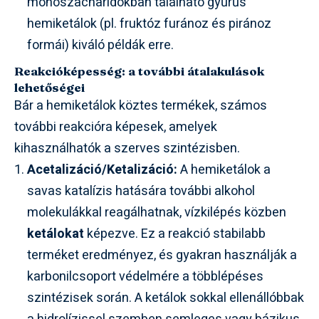
monoszacharidokban található gyűrűs
hemiketálok (pl. fruktóz furánoz és piránoz
formái) kiváló példák erre.
Reakcióképesség: a további átalakulások
lehetőségei
Bár a hemiketálok köztes termékek, számos
további reakcióra képesek, amelyek
kihasználhatók a szerves szintézisben.
Acetalizáció/Ketalizáció:
A hemiketálok a
savas katalízis hatására további alkohol
molekulákkal reagálhatnak, vízkilépés közben
ketálokat
képezve. Ez a reakció stabilabb
terméket eredményez, és gyakran használják a
karbonilcsoport védelmére a többlépéses
szintézisek során. A ketálok sokkal ellenállóbbak