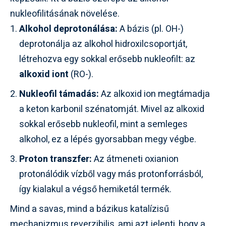
nukleofilitásának növelése.
Alkohol deprotonálása:
A bázis (pl. OH-)
deprotonálja az alkohol hidroxilcsoportját,
létrehozva egy sokkal erősebb nukleofilt: az
alkoxid iont
(RO-).
Nukleofil támadás:
Az alkoxid ion megtámadja
a keton karbonil szénatomját. Mivel az alkoxid
sokkal erősebb nukleofil, mint a semleges
alkohol, ez a lépés gyorsabban megy végbe.
Proton transzfer:
Az átmeneti oxianion
protonálódik vízből vagy más protonforrásból,
így kialakul a végső hemiketál termék.
Mind a savas, mind a bázikus katalízisű
mechanizmus reverzibilis, ami azt jelenti, hogy a