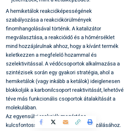
A hemiketálok reakcióképességének
szabályozása a reakciókörülmények
finomhangolásával történik. A katalizátor
megválasztása, a reakcióidő és a hőmérséklet
mind hozzájárulnak ahhoz, hogy a kívánt termék
keletkezzen a megfelelő hozammal és
szelektivitással. A védőcsoportok alkalmazása a
szintézisek során egy gyakori stratégia, ahol a
hemiketálok (vagy inkább a ketálok) ideiglenesen
blokkolják a karbonilcsoport reaktivitását, lehetővé
téve más funkcionális csoportok átalakítását a
molekulában.
Az egyensúlyi reakciók megértése
kulcsfontosságú a hozamok maximalizálásához.