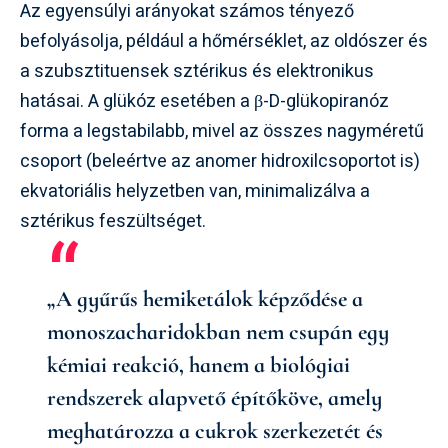
Az egyensúlyi arányokat számos tényező
befolyásolja, például a hőmérséklet, az oldószer és
a szubsztituensek sztérikus és elektronikus
hatásai. A glükóz esetében a β-D-glükopiranóz
forma a legstabilabb, mivel az összes nagyméretű
csoport (beleértve az anomer hidroxilcsoportot is)
ekvatoriális helyzetben van, minimalizálva a
sztérikus feszültséget.
„A gyűrűs hemiketálok képződése a
monoszacharidokban nem csupán egy
kémiai reakció, hanem a biológiai
rendszerek alapvető építőköve, amely
meghatározza a cukrok szerkezetét és