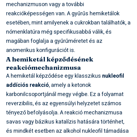
mechanizmuson vagy a további
reakcióképességen van. A gyűrűs hemiketálok
esetében, mint amilyenek a cukrokban találhatók, a
nómenklatúra még specifikusabbá válik, és
magában foglalja a gyűrűméretet és az
anomerikus konfigurációt is.
A hemiketál képződésének
reakciómechanizmusa
A hemiketál képződése egy klasszikus
nukleofil
addíciós reakció
, amely a ketonok
karbonilcsoportjánál megy végbe. Ez a folyamat
reverzibilis, és az egyensúlyi helyzetet számos
tényező befolyásolja. A reakció mechanizmusa
savas vagy bázikus katalízis hatására történhet,
és mindkét esetben az alkohol nukleofil támadása