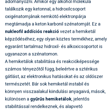
adományozni. Amikor egy alkohol molekula
találkozik egy ketonnal, a hidroxilcsoport
oxigénatomjának nemkötő elektronpárja
megtámadja a keton karbonil szénatomját. Ez a
nukleofil addíciós reakció
vezet a hemiketál
képződéséhez, egy olyan köztes termékhez, amely
egyaránt tartalmaz hidroxil- és alkoxicsoportot is
ugyanazon a szénatomon.
A hemiketálok stabilitása és reakcióképessége
számos tényezőtől függ, beleértve a sztérikus
gátlást, az elektronikus hatásokat és az oldószer
természetét. Bár sok hemiketál instabil és
könnyen visszaalakul kiindulási anyagaivá, mások,
különösen a
gyűrűs hemiketálok
, jelentős
stabilitással rendelkeznek, és alapvető