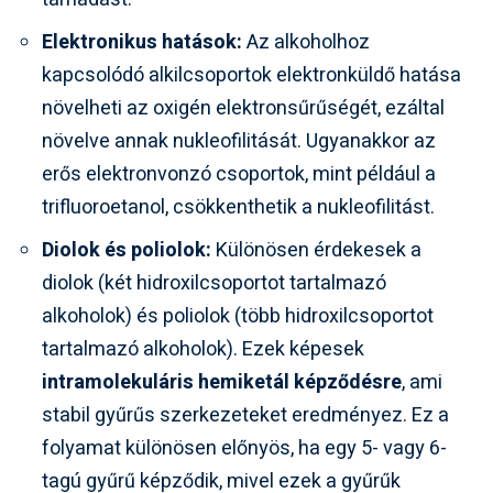
Elektronikus hatások:
Az alkoholhoz
kapcsolódó alkilcsoportok elektronküldő hatása
növelheti az oxigén elektronsűrűségét, ezáltal
növelve annak nukleofilitását. Ugyanakkor az
erős elektronvonzó csoportok, mint például a
trifluoroetanol, csökkenthetik a nukleofilitást.
Diolok és poliolok:
Különösen érdekesek a
diolok (két hidroxilcsoportot tartalmazó
alkoholok) és poliolok (több hidroxilcsoportot
tartalmazó alkoholok). Ezek képesek
intramolekuláris hemiketál képződésre
, ami
stabil gyűrűs szerkezeteket eredményez. Ez a
folyamat különösen előnyös, ha egy 5- vagy 6-
tagú gyűrű képződik, mivel ezek a gyűrűk