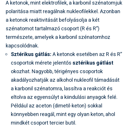
A ketonok, mint elektrofilek, a karbonil szénatomjuk
polaritása miatt reagálnak nukleofilekkel. Azonban
a ketonok reaktivitását befolyásolja a két
szénatomot tartalmazó csoport (R és R”)
természete, amelyek a karbonil szénatomhoz
kapcsolódnak.
Sztérikus gátlás:
A ketonok esetében az R és R”
csoportok mérete jelentős
sztérikus gátlást
okozhat. Nagyobb, térigényes csoportok
akadályozhatják az alkohol nukleofil támadását
a karbonil szénatomra, lassítva a reakciót és
eltolva az egyensúlyt a kiindulási anyagok felé.
Például az aceton (dimetil-keton) sokkal
könnyebben reagál, mint egy olyan keton, ahol
mindkét csoport tercier butil.