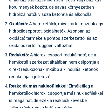
a hidrolízissel szemben semleges vagy bázikus
körülmények között, de savas környezetben
hidrolizálhatók vissza ketonná és alkohollá.
Oxidáció:
A hemiketálok, mivel tartalmaznak egy
hidroxilcsoportot, oxidálhatók. Azonban az
oxidáció terméke a pontos szerkezettől és az
oxidálószertől függően változhat.
Redukció:
A hidroxilcsoport redukálható, de a
hemiketál szerkezet általában nem célpontja a
direkt redukciónak, inkább a kiindulási ketonok
redukciója a jellemző.
Reakciók más nukleofilekkel:
Elméletileg a
hemiketálok hidroxilcsoportja más nukleofilekkel
is reagálhat, de ezek a reakciók kevésbé
jellemzőek, mint a ketálképződés.