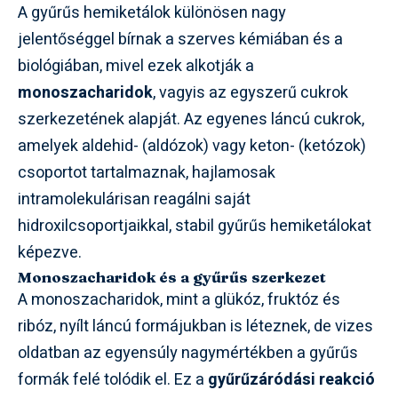
A gyűrűs hemiketálok különösen nagy
jelentőséggel bírnak a szerves kémiában és a
biológiában, mivel ezek alkotják a
monoszacharidok
, vagyis az egyszerű cukrok
szerkezetének alapját. Az egyenes láncú cukrok,
amelyek aldehid- (aldózok) vagy keton- (ketózok)
csoportot tartalmaznak, hajlamosak
intramolekulárisan reagálni saját
hidroxilcsoportjaikkal, stabil gyűrűs hemiketálokat
képezve.
Monoszacharidok és a gyűrűs szerkezet
A monoszacharidok, mint a glükóz, fruktóz és
ribóz, nyílt láncú formájukban is léteznek, de vizes
oldatban az egyensúly nagymértékben a gyűrűs
formák felé tolódik el. Ez a
gyűrűzáródási reakció