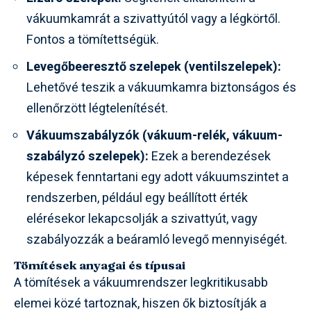
vákuumkamrát a szivattyútól vagy a légkörtől.
Fontos a tömítettségük.
Levegőbeeresztő szelepek (ventilszelepek):
Lehetővé teszik a vákuumkamra biztonságos és
ellenőrzött légtelenítését.
Vákuumszabályzók (vákuum-relék, vákuum-
szabályzó szelepek):
Ezek a berendezések
képesek fenntartani egy adott vákuumszintet a
rendszerben, például egy beállított érték
elérésekor lekapcsolják a szivattyút, vagy
szabályozzák a beáramló levegő mennyiségét.
Tömítések anyagai és típusai
A tömítések a vákuumrendszer legkritikusabb
elemei közé tartoznak, hiszen ők biztosítják a