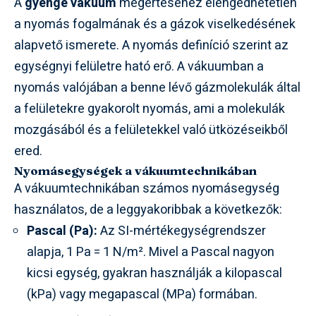
A
gyenge vákuum
megértéséhez elengedhetetlen
a nyomás fogalmának és a gázok viselkedésének
alapvető ismerete. A nyomás definíció szerint az
egységnyi felületre ható erő. A vákuumban a
nyomás valójában a benne lévő gázmolekulák által
a felületekre gyakorolt nyomás, ami a molekulák
mozgásából és a felületekkel való ütközéseikből
ered.
Nyomásegységek a vákuumtechnikában
A vákuumtechnikában számos nyomásegység
használatos, de a leggyakoribbak a következők:
Pascal (Pa):
Az SI-mértékegységrendszer
alapja, 1 Pa = 1 N/m². Mivel a Pascal nagyon
kicsi egység, gyakran használják a kilopascal
(kPa) vagy megapascal (MPa) formában.