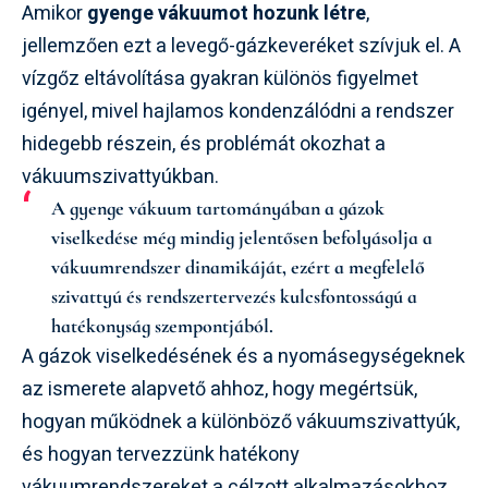
Amikor
gyenge vákuumot hozunk létre
,
jellemzően ezt a levegő-gázkeveréket szívjuk el. A
vízgőz eltávolítása gyakran különös figyelmet
igényel, mivel hajlamos kondenzálódni a rendszer
hidegebb részein, és problémát okozhat a
vákuumszivattyúkban.
A gyenge vákuum tartományában a gázok
viselkedése még mindig jelentősen befolyásolja a
vákuumrendszer dinamikáját, ezért a megfelelő
szivattyú és rendszertervezés kulcsfontosságú a
hatékonyság szempontjából.
A gázok viselkedésének és a nyomásegységeknek
az ismerete alapvető ahhoz, hogy megértsük,
hogyan működnek a különböző vákuumszivattyúk,
és hogyan tervezzünk hatékony
vákuumrendszereket a célzott alkalmazásokhoz.