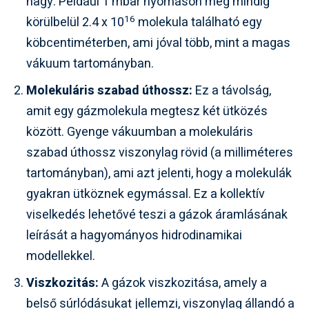
nagy. Például 1 mbar nyomáson még mindig
16
körülbelül 2.4 x 10
molekula található egy
köbcentiméterben, ami jóval több, mint a magas
vákuum tartományban.
Molekuláris szabad úthossz:
Ez a távolság,
amit egy gázmolekula megtesz két ütközés
között. Gyenge vákuumban a molekuláris
szabad úthossz viszonylag rövid (a milliméteres
tartományban), ami azt jelenti, hogy a molekulák
gyakran ütköznek egymással. Ez a kollektív
viselkedés lehetővé teszi a gázok áramlásának
leírását a hagyományos hidrodinamikai
modellekkel.
Viszkozitás:
A gázok viszkozitása, amely a
belső súrlódásukat jellemzi, viszonylag állandó a