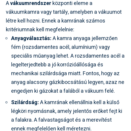
A
vákuumrendszer
központi eleme a
vákuumkamra vagy tartály, amelyben a vákuumot
létre kell hozni. Ennek a kamrának számos
kritériumnak kell megfelelnie:
Anyagválasztás:
A kamra anyaga jellemzően
fém (rozsdamentes acél, alumínium) vagy
speciális műanyag lehet. A rozsdamentes acél a
legelterjedtebb a jó korrózióállósága és
mechanikai szilárdsága miatt. Fontos, hogy az
anyag alacsony gázkibocsátású legyen, azaz ne
engedjen ki gázokat a falából a vákuum felé.
Szilárdság:
A kamrának ellenállnia kell a külső
légköri nyomásnak, amely jelentős erőket fejt ki
a falakra. A falvastagságot és a merevítést
ennek megfelelően kell méretezni.