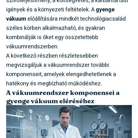
szívóteljesítmény, a költségvetés, a karbantartási
igények és a környezeti feltételek. A
gyenge
vákuum
előállítására mindkét technológiacsalád
széles körben alkalmazható, és gyakran
kombinálják is őket egy összetettebb
vákuumrendszerben.
A következő részben részletesebben
megvizsgáljuk a vákuumrendszer további
komponenseit, amelyek elengedhetetlenek a
hatékony és megbízható működéshez.
A vákuumrendszer komponensei a
gyenge vákuum eléréséhez