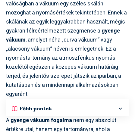
valóságban a vákuum egy széles skálán
mozoghat a nyomásértékek tekintetében. Ennek a
skálának az egyik leggyakrabban használt, mégis
gyakran félreértelmezett szegmense a
gyenge
vákuum
, amelyet néha „durva vákuum” vagy
„alacsony vákuum” néven is emlegetnek. Ez a
nyomástartomány az atmoszférikus nyomás
közelétől egészen a közepes vákuum határáig
terjed, és jelentős szerepet játszik az iparban, a
kutatásban és a mindennapi alkalmazásokban
egyaránt.
Főbb pontok
A
gyenge vákuum fogalma
nem egy abszolút
értékre utal, hanem egy tartományra, ahol a