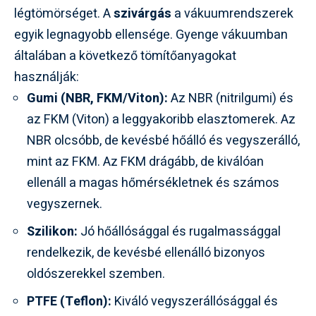
légtömörséget. A
szivárgás
a vákuumrendszerek
egyik legnagyobb ellensége. Gyenge vákuumban
általában a következő tömítőanyagokat
használják:
Gumi (NBR, FKM/Viton):
Az NBR (nitrilgumi) és
az FKM (Viton) a leggyakoribb elasztomerek. Az
NBR olcsóbb, de kevésbé hőálló és vegyszerálló,
mint az FKM. Az FKM drágább, de kiválóan
ellenáll a magas hőmérsékletnek és számos
vegyszernek.
Szilikon:
Jó hőállósággal és rugalmassággal
rendelkezik, de kevésbé ellenálló bizonyos
oldószerekkel szemben.
PTFE (Teflon):
Kiváló vegyszerállósággal és