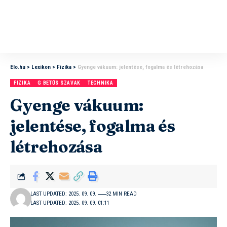
Elo.hu
>
Lexikon
>
Fizika
>
Gyenge vákuum: jelentése, fogalma és létrehozása
FIZIKA
G BETŰS SZAVAK
TECHNIKA
Gyenge vákuum:
jelentése, fogalma és
létrehozása
LAST UPDATED: 2025. 09. 09.
32 MIN READ
LAST UPDATED: 2025. 09. 09. 01:11