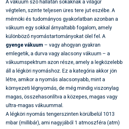
A vákuum szó hallatán sokaknak a világűr
végtelen, szinte teljesen üres tere jut eszébe. A
mérnöki és tudományos gyakorlatban azonban a
vákuum egy sokkal árnyaltabb fogalom, amely
különböző nyomástartományokat ölel fel. A
gyenge vákuum
– vagy ahogyan gyakran
emlegetik, a durva vagy alacsony vákuum – a
vákuumspektrum azon része, amely a legközelebb
áll a légköri nyomáshoz. Ez a kategória akkor jön
létre, amikor a nyomás alacsonyabb, mint a
környezeti légnyomás, de még mindig viszonylag
magas, összehasonlítva a közepes, magas vagy
ultra-magas vákuummal.
A légköri nyomás tengerszinten körülbelül 1013
mbar (millibár), ami nagyjából 1 atmoszféra (atm)