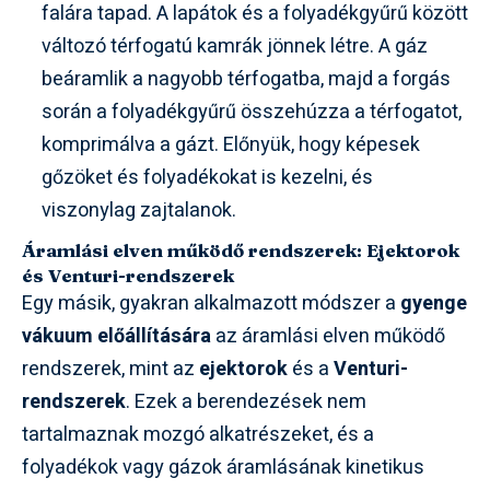
falára tapad. A lapátok és a folyadékgyűrű között
változó térfogatú kamrák jönnek létre. A gáz
beáramlik a nagyobb térfogatba, majd a forgás
során a folyadékgyűrű összehúzza a térfogatot,
komprimálva a gázt. Előnyük, hogy képesek
gőzöket és folyadékokat is kezelni, és
viszonylag zajtalanok.
Áramlási elven működő rendszerek: Ejektorok
és Venturi-rendszerek
Egy másik, gyakran alkalmazott módszer a
gyenge
vákuum előállítására
az áramlási elven működő
rendszerek, mint az
ejektorok
és a
Venturi-
rendszerek
. Ezek a berendezések nem
tartalmaznak mozgó alkatrészeket, és a
folyadékok vagy gázok áramlásának kinetikus