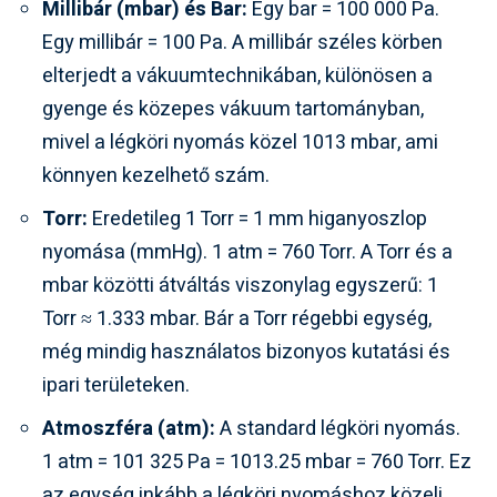
Millibár (mbar) és Bar:
Egy bar = 100 000 Pa.
Egy millibár = 100 Pa. A millibár széles körben
elterjedt a vákuumtechnikában, különösen a
gyenge és közepes vákuum tartományban,
mivel a légköri nyomás közel 1013 mbar, ami
könnyen kezelhető szám.
Torr:
Eredetileg 1 Torr = 1 mm higanyoszlop
nyomása (mmHg). 1 atm = 760 Torr. A Torr és a
mbar közötti átváltás viszonylag egyszerű: 1
Torr ≈ 1.333 mbar. Bár a Torr régebbi egység,
még mindig használatos bizonyos kutatási és
ipari területeken.
Atmoszféra (atm):
A standard légköri nyomás.
1 atm = 101 325 Pa = 1013.25 mbar = 760 Torr. Ez
az egység inkább a légköri nyomáshoz közeli