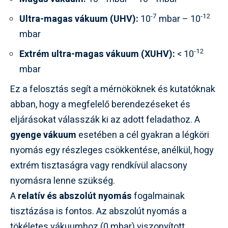
-7
-12
Ultra-magas vákuum (UHV):
10
mbar – 10
mbar
-12
Extrém ultra-magas vákuum (XUHV):
< 10
mbar
Ez a felosztás segít a mérnököknek és kutatóknak
abban, hogy a megfelelő berendezéseket és
eljárásokat válasszák ki az adott feladathoz. A
gyenge vákuum
esetében a cél gyakran a légköri
nyomás egy részleges csökkentése, anélkül, hogy
extrém tisztaságra vagy rendkívül alacsony
nyomásra lenne szükség.
A
relatív és abszolút nyomás
fogalmainak
tisztázása is fontos. Az abszolút nyomás a
tökéletes vákuumhoz (0 mbar) viszonyított