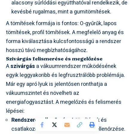
alacsony súrlódási együtthatóval rendelkezik, de
kevésbé rugalmas, mint a gumitömítések.
A tömítések formája is fontos: O-gyűrűk, lapos
tömítések, profil tömítések. A megfelelő anyag és
forma kiválasztása kulcsfontosságú a rendszer
hosszú távú megbízhatóságához.
Szivárgás felismerése és megelőzése
A
szivárgás
a vákuumrendszer működésének
egyik leggyakoribb és legfrusztrálóbb problémája.
Már egy apró lyuk is jelentősen ronthatja a
vákuumszintet és növelheti az
energiafogyasztást. A megelőzés és felismerés
lépései:
Rendszeres ellenőrzés:
A tömítések és
csatlakozások rendszeres vizuális ellenőrzése.