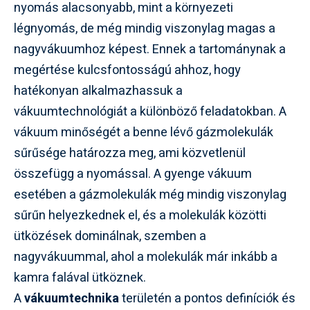
nyomás alacsonyabb, mint a környezeti
légnyomás, de még mindig viszonylag magas a
nagyvákuumhoz képest. Ennek a tartománynak a
megértése kulcsfontosságú ahhoz, hogy
hatékonyan alkalmazhassuk a
vákuumtechnológiát a különböző feladatokban. A
vákuum minőségét a benne lévő gázmolekulák
sűrűsége határozza meg, ami közvetlenül
összefügg a nyomással. A gyenge vákuum
esetében a gázmolekulák még mindig viszonylag
sűrűn helyezkednek el, és a molekulák közötti
ütközések dominálnak, szemben a
nagyvákuummal, ahol a molekulák már inkább a
kamra falával ütköznek.
A
vákuumtechnika
területén a pontos definíciók és