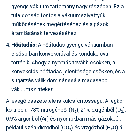
gyenge vákuum tartomány nagy részében. Ez a
tulajdonság fontos a vákuumszivattyúk
működésének megértéséhez és a gázok
áramlásának tervezéséhez.
Hőátadás:
A hőátadás gyenge vákuumban
elsősorban konvekcióval és kondukcióval
történik. Ahogy a nyomás tovább csökken, a
konvekciós hőátadás jelentősége csökken, és a
sugárzás válik dominánssá a magasabb
vákuumszinteken.
A levegő összetétele is kulcsfontosságú. A légkör
körülbelül 78% nitrogénből (N₂), 21% oxigénből (O₂),
0.9% argonból (Ar) és nyomokban más gázokból,
például szén-dioxidból (CO₂) és vízgőzből (H₂O) áll.