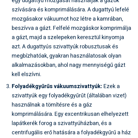
egy dugattyú mozgását használják a gázok
szívására és komprimálására. A dugattyú lefelé
mozgásakor vákuumot hoz létre a kamrában,
beszívva a gázt. Felfelé mozgáskor komprimálja
a gázt, majd a szelepeken keresztül kinyomja
azt. A dugattyús szivattyúk robusztusak és
megbízhatóak, gyakran használatosak olyan
alkalmazásokban, ahol nagy mennyiségű gázt
kell elszívni.
Folyadékgyűrűs vákuumszivattyúk:
Ezek a
szivattyúk egy folyadékgyűrűt (általában vizet)
használnak a tömítésre és a gáz
komprimálására. Egy excentrikusan elhelyezett
lapátkerék forog a szivattyúházban, és a
centrifugális erő hatására a folyadékgyűrű a ház