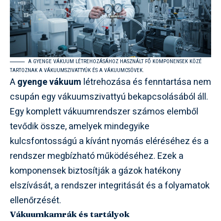
A GYENGE VÁKUUM LÉTREHOZÁSÁHOZ HASZNÁLT FŐ KOMPONENSEK KÖZÉ
TARTOZNAK A VÁKUUMSZIVATTYÚK ÉS A VÁKUUMCSÖVEK.
A
gyenge vákuum
létrehozása és fenntartása nem
csupán egy vákuumszivattyú bekapcsolásából áll.
Egy komplett vákuumrendszer számos elemből
tevődik össze, amelyek mindegyike
kulcsfontosságú a kívánt nyomás eléréséhez és a
rendszer megbízható működéséhez. Ezek a
komponensek biztosítják a gázok hatékony
elszívását, a rendszer integritását és a folyamatok
ellenőrzését.
Vákuumkamrák és tartályok