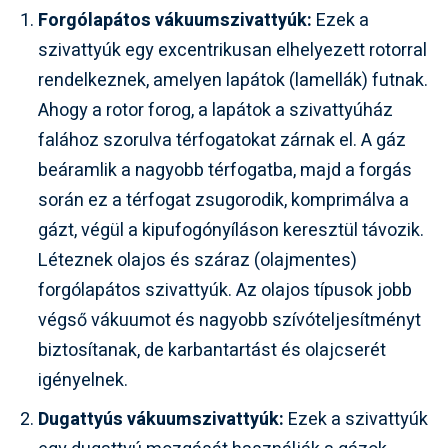
Forgólapátos vákuumszivattyúk:
Ezek a
szivattyúk egy excentrikusan elhelyezett rotorral
rendelkeznek, amelyen lapátok (lamellák) futnak.
Ahogy a rotor forog, a lapátok a szivattyúház
falához szorulva térfogatokat zárnak el. A gáz
beáramlik a nagyobb térfogatba, majd a forgás
során ez a térfogat zsugorodik, komprimálva a
gázt, végül a kipufogónyíláson keresztül távozik.
Léteznek olajos és száraz (olajmentes)
forgólapátos szivattyúk. Az olajos típusok jobb
végső vákuumot és nagyobb szívóteljesítményt
biztosítanak, de karbantartást és olajcserét
igényelnek.
Dugattyús vákuumszivattyúk:
Ezek a szivattyúk