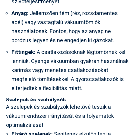
szívóteljesítményét.
Anyag:
Jellemzően fém (réz, rozsdamentes
acél) vagy vastagfalú vákuumtömlők
használatosak. Fontos, hogy az anyag ne
porózus legyen és ne engedjen ki gázokat.
Fittingek:
A csatlakozásoknak légtömörnek kell
lenniük. Gyenge vákuumban gyakran használnak
karimás vagy menetes csatlakozásokat
megfelelő tömítésekkel. A gyorscsatlakozók is
elterjedtek a flexibilitás miatt.
Szelepek és szabályzók
A szelepek és szabályzók lehetővé teszik a
vákuumrendszer irányítását és a folyamatok
optimalizálását:
Elzáró szelepek:
Segítenek elkülöníteni a