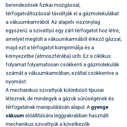
berendezések fizikai mozgással,
térfogatváltozással távolítják el a gázmolekulákat
a vákuumkamrából. Az alapelv viszonylag
egyszerű: a szivattyú egy zárt térfogatot hoz létre,
amelyet megtölt a vákuumkamrából érkező gázzal,
majd ezt a térfogatot komprimálja és a
környezetbe (atmoszférába) üríti. Ez a ciklikus
folyamat folyamatosan csökkenti a gázmolekulák
számát a vákuumkamrában, ezáltal csökkentve a
nyomást.
A mechanikus szivattyúk különböző típusai
léteznek, de mindegyik a gázok sűrűségének és
térfogatának manipulálásán alapul. A
gyenge
vákuum
előállítására leggyakrabban használt
mechanikus szivattyúk a következők: