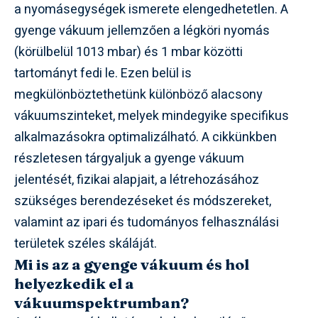
a nyomásegységek ismerete elengedhetetlen. A
gyenge vákuum jellemzően a légköri nyomás
(körülbelül 1013 mbar) és 1 mbar közötti
tartományt fedi le. Ezen belül is
megkülönböztethetünk különböző alacsony
vákuumszinteket, melyek mindegyike specifikus
alkalmazásokra optimalizálható. A cikkünkben
részletesen tárgyaljuk a gyenge vákuum
jelentését, fizikai alapjait, a létrehozásához
szükséges berendezéseket és módszereket,
valamint az ipari és tudományos felhasználási
területek széles skáláját.
Mi is az a gyenge vákuum és hol
helyezkedik el a
vákuumspektrumban?