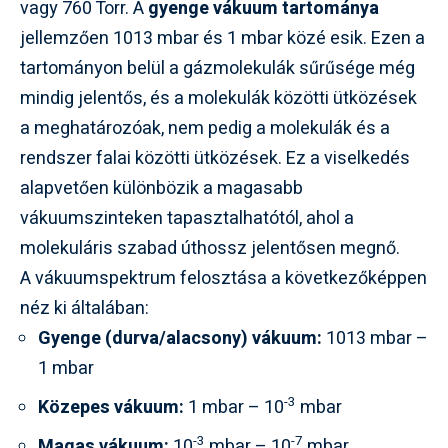
vagy 760 Torr. A
gyenge vákuum tartománya
jellemzően 1013 mbar és 1 mbar közé esik. Ezen a
tartományon belül a gázmolekulák sűrűsége még
mindig jelentős, és a molekulák közötti ütközések
a meghatározóak, nem pedig a molekulák és a
rendszer falai közötti ütközések. Ez a viselkedés
alapvetően különbözik a magasabb
vákuumszinteken tapasztalhatótól, ahol a
molekuláris szabad úthossz jelentősen megnő.
A vákuumspektrum felosztása a következőképpen
néz ki általában:
Gyenge (durva/alacsony) vákuum:
1013 mbar –
1 mbar
-3
Közepes vákuum:
1 mbar – 10
mbar
-3
-7
Magas vákuum:
10
mbar – 10
mbar