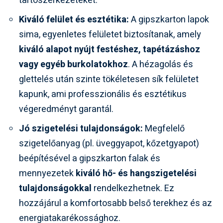
tartószerkezeteket.
Kiváló felület és esztétika:
A gipszkarton lapok
sima, egyenletes felületet biztosítanak, amely
kiváló alapot nyújt festéshez, tapétázáshoz
vagy egyéb burkolatokhoz
. A hézagolás és
glettelés után szinte tökéletesen sík felületet
kapunk, ami professzionális és esztétikus
végeredményt garantál.
Jó szigetelési tulajdonságok:
Megfelelő
szigetelőanyag (pl. üveggyapot, kőzetgyapot)
beépítésével a gipszkarton falak és
mennyezetek
kiváló hő- és hangszigetelési
tulajdonságokkal
rendelkezhetnek. Ez
hozzájárul a komfortosabb belső terekhez és az
energiatakarékossághoz.