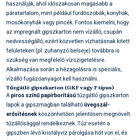
használják, ahol időszakosan magasabb a
páratartalom, mint például fürdőszobák, konyhák,
mosókonyhák vagy pincék. Fontos kiemelni, hogy
az impregnált gipszkarton nem vízálló, csupán
nedvességálló, ezért közvetlen vízhatásnak kitett
felületeken (pl. zuhanyzó belseje) továbbra is
szükség van megfelelő vízszigetelésre.
Alkalmazása során a hézagolásra is speciális,
vízálló fugázóanyagot kell használni.
Tűzgátló gipszkarton (GKF vagy F típus)
A
piros színű papírborítású
tűzgátló gipszkarton
lapok a gipszmagban található
üvegszál-
erősítésnek
köszönhetően jelentősen megnövelt
tűzállósággal rendelkeznek. Tűz esetén a
gipszben lévő kristályvíz párolgása hőt von el, és