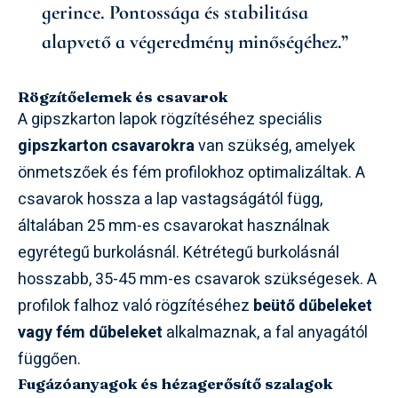
gerince. Pontossága és stabilitása
alapvető a végeredmény minőségéhez.”
Rögzítőelemek és csavarok
A gipszkarton lapok rögzítéséhez speciális
gipszkarton csavarokra
van szükség, amelyek
önmetszőek és fém profilokhoz optimalizáltak. A
csavarok hossza a lap vastagságától függ,
általában 25 mm-es csavarokat használnak
egyrétegű burkolásnál. Kétrétegű burkolásnál
hosszabb, 35-45 mm-es csavarok szükségesek. A
profilok falhoz való rögzítéséhez
beütő dűbeleket
vagy fém dűbeleket
alkalmaznak, a fal anyagától
függően.
Fugázóanyagok és hézagerősítő szalagok