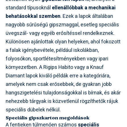
standard típusoknál
ellenállóbbak a mechanikai
behatásokkal szemben
. Ezek a lapok általában
nagyobb sűrűségű gipszmaggal, esetleg speciális
üvegszál- vagy egyéb erősítéssel rendelkeznek.
Különösen ajánlottak olyan helyeken, ahol fokozott
a falak igénybevétele, például iskolákban,
folyosókon, sportlétesítményekben vagy ipari
környezetben. A Rigips Habito vagy a Knauf
Diamant lapok kiváló példák erre a kategóriára,
amelyek nem csak erősebbek, de gyakran jobb
hangszigetelési tulajdonságokkal is bírnak, és akár
nehezebb tárgyak is közvetlenül rögzíthetők rájuk
speciális dübelek nélkül.
Speciális gipszkarton megoldások
A fentieken túlmenően számos
speciális