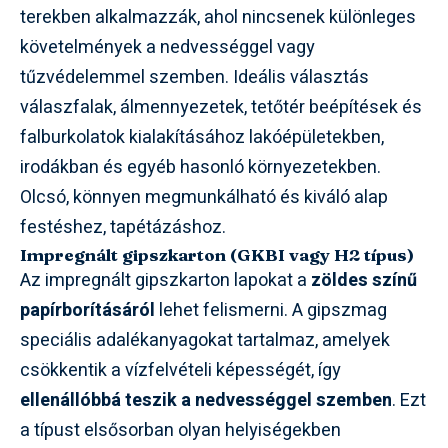
terekben alkalmazzák, ahol nincsenek különleges
követelmények a nedvességgel vagy
tűzvédelemmel szemben. Ideális választás
válaszfalak, álmennyezetek, tetőtér beépítések és
falburkolatok kialakításához lakóépületekben,
irodákban és egyéb hasonló környezetekben.
Olcsó, könnyen megmunkálható és kiváló alap
festéshez, tapétázáshoz.
Impregnált gipszkarton (GKBI vagy H2 típus)
Az impregnált gipszkarton lapokat a
zöldes színű
papírborításáról
lehet felismerni. A gipszmag
speciális adalékanyagokat tartalmaz, amelyek
csökkentik a vízfelvételi képességét, így
ellenállóbbá teszik a nedvességgel szemben
. Ezt
a típust elsősorban olyan helyiségekben