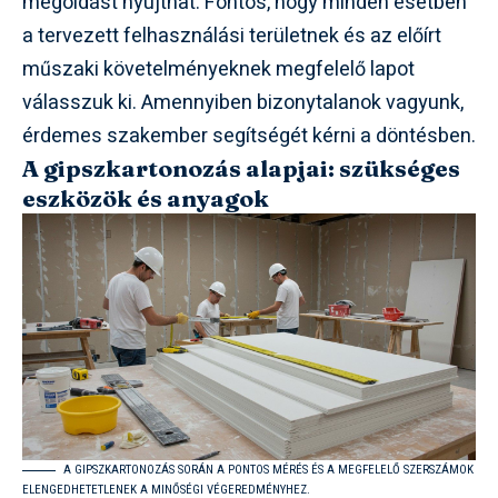
megoldást nyújthat. Fontos, hogy minden esetben
a tervezett felhasználási területnek és az előírt
műszaki követelményeknek megfelelő lapot
válasszuk ki. Amennyiben bizonytalanok vagyunk,
érdemes szakember segítségét kérni a döntésben.
A gipszkartonozás alapjai: szükséges
eszközök és anyagok
A GIPSZKARTONOZÁS SORÁN A PONTOS MÉRÉS ÉS A MEGFELELŐ SZERSZÁMOK
ELENGEDHETETLENEK A MINŐSÉGI VÉGEREDMÉNYHEZ.