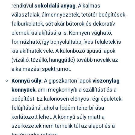
rendkívül
sokoldalú anyag
. Alkalmas
válaszfalak, álmennyezetek, tetőtér beépítések,
falburkolatok, sőt akár bútorok és dekoratív
elemek kialakítására is. Könnyen vágható,
formázható, így bonyolultabb, íves felületek is
kialakíthatók vele. A különböző típusú lapok
(vízálló, tűzálló, hanggátló) tovább növelik az
alkalmazási spektrumot.
Könnyű súly:
A gipszkarton lapok
viszonylag
könnyűek
, ami megkönnyíti a szállítást és a
beépítést. Ez különösen előnyös régi épületek
felújításánál, ahol a födém teherbírása
korlátozott lehet. A könnyű súly miatt a
szerkezetek nem terhelik túl az alapot és a