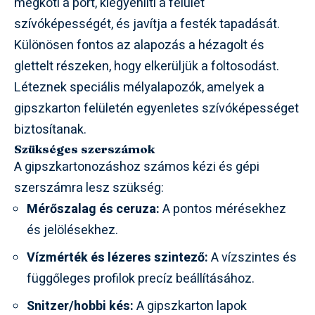
megköti a port, kiegyenlíti a felület
szívóképességét, és javítja a festék tapadását.
Különösen fontos az alapozás a hézagolt és
glettelt részeken, hogy elkerüljük a foltosodást.
Léteznek speciális mélyalapozók, amelyek a
gipszkarton felületén egyenletes szívóképességet
biztosítanak.
Szükséges szerszámok
A gipszkartonozáshoz számos kézi és gépi
szerszámra lesz szükség:
Mérőszalag és ceruza:
A pontos mérésekhez
és jelölésekhez.
Vízmérték és lézeres szintező:
A vízszintes és
függőleges profilok precíz beállításához.
Snitzer/hobbi kés:
A gipszkarton lapok