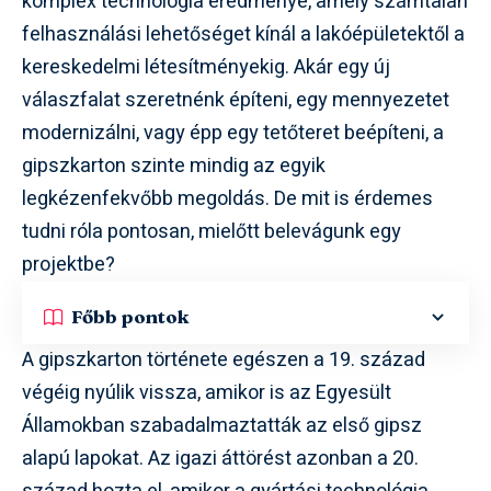
komplex technológia eredménye, amely számtalan
felhasználási lehetőséget kínál a lakóépületektől a
kereskedelmi létesítményekig. Akár egy új
válaszfalat szeretnénk építeni, egy mennyezetet
modernizálni, vagy épp egy tetőteret beépíteni, a
gipszkarton szinte mindig az egyik
legkézenfekvőbb megoldás. De mit is érdemes
tudni róla pontosan, mielőtt belevágunk egy
projektbe?
Főbb pontok
A gipszkarton története egészen a 19. század
végéig nyúlik vissza, amikor is az Egyesült
Államokban szabadalmaztatták az első gipsz
alapú lapokat. Az igazi áttörést azonban a 20.