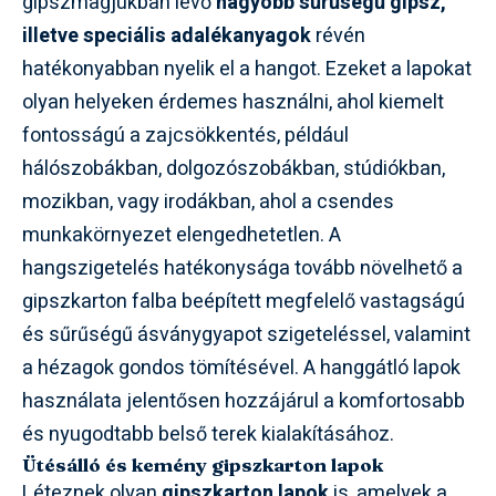
gipszmagjukban lévő
nagyobb sűrűségű gipsz,
illetve speciális adalékanyagok
révén
hatékonyabban nyelik el a hangot. Ezeket a lapokat
olyan helyeken érdemes használni, ahol kiemelt
fontosságú a zajcsökkentés, például
hálószobákban, dolgozószobákban, stúdiókban,
mozikban, vagy irodákban, ahol a csendes
munkakörnyezet elengedhetetlen. A
hangszigetelés hatékonysága tovább növelhető a
gipszkarton falba beépített megfelelő vastagságú
és sűrűségű ásványgyapot szigeteléssel, valamint
a hézagok gondos tömítésével. A hanggátló lapok
használata jelentősen hozzájárul a komfortosabb
és nyugodtabb belső terek kialakításához.
Ütésálló és kemény gipszkarton lapok
Léteznek olyan
gipszkarton lapok
is, amelyek a