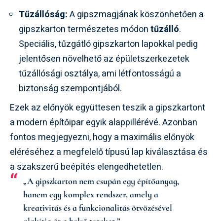
Tűzállóság:
A gipszmagjának köszönhetően a
gipszkarton természetes módon
tűzálló
.
Speciális, tűzgátló gipszkarton lapokkal pedig
jelentősen növelhető az épületszerkezetek
tűzállósági osztálya, ami létfontosságú a
biztonság szempontjából.
Ezek az előnyök együttesen teszik a gipszkartont
a modern építőipar egyik alappillérévé. Azonban
fontos megjegyezni, hogy a maximális előnyök
eléréséhez a megfelelő típusú lap kiválasztása és
a szakszerű beépítés elengedhetetlen.
„A gipszkarton nem csupán egy építőanyag,
hanem egy komplex rendszer, amely a
kreativitás és a funkcionalitás ötvözésével
alakítja át a belső tereket.”