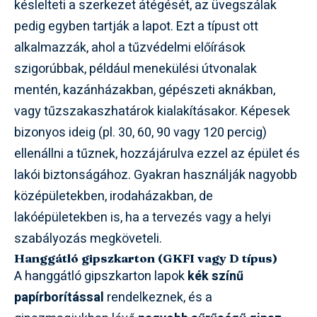
késlelteti a szerkezet átégését, az üvegszálak
pedig egyben tartják a lapot. Ezt a típust ott
alkalmazzák, ahol a tűzvédelmi előírások
szigorúbbak, például menekülési útvonalak
mentén, kazánházakban, gépészeti aknákban,
vagy tűzszakaszhatárok kialakításakor. Képesek
bizonyos ideig (pl. 30, 60, 90 vagy 120 percig)
ellenállni a tűznek, hozzájárulva ezzel az épület és
lakói biztonságához. Gyakran használják nagyobb
középületekben, irodaházakban, de
lakóépületekben is, ha a tervezés vagy a helyi
szabályozás megköveteli.
Hanggátló gipszkarton (GKFI vagy D típus)
A hanggátló gipszkarton lapok
kék színű
papírborítással
rendelkeznek, és a