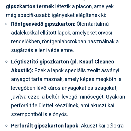
gipszkarton termék
létezik a piacon, amelyek
még specifikusabb igényeket elégítenek ki:
Röntgenvédő gipszkarton:
Ólomtartalmú
adalékokkal ellátott lapok, amelyeket orvosi
rendelőkben, röntgenlaborokban használnak a
sugárzás elleni védelemre.
Légtisztító gipszkarton (pl. Knauf Cleaneo
Akustik):
Ezek a lapok speciális zeolit ásványi
anyagot tartalmaznak, amely képes megkötni a
levegőben lévő káros anyagokat és szagokat,
javítva ezzel a beltéri levegő minőségét. Gyakran
perforált felülettel készülnek, ami akusztikai
szempontból is előnyös.
Perforált gipszkarton lapok:
Akusztikai célokra