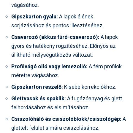
vágásához.
Gipszkarton gyalu:
A lapok élének
sorjázásához és pontos illesztéséhez.
Csavarozó (akkus fúró-csavarozó):
A lapok
gyors és hatékony rögzítéséhez. Előnyös az
állítható mélységütközős változat.
Profilvágó olló vagy lemezolló:
A fém profilok
méretre vágásához.
Gipszkarton reszelő:
Kisebb korrekciókhoz.
Glettvasak és spaklik:
A fugázóanyag és glett
felhordásához és elsimításához.
Csiszolóháló és csiszolóblokk/csiszológép:
A
glettelt felület simára csiszolásához.