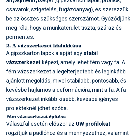
anyagmennyiséget (gipszkarton lapok, profilok,
csavarok, szigetelés, fugázóanyag), és szerezzük
be az összes szükséges szerszámot. Győződjünk
meg róla, hogy a munkaterület tiszta, száraz és
pormentes.
2. A vázszerkezet kialakítása
A gipszkarton lapok alapját egy
stabil
vázszerkezet
képezi, amely lehet fém vagy fa. A
fém vázszerkezet a legelterjedtebb és leginkább
ajánlott megoldás, mivel stabilabb, pontosabb, és
kevésbé hajlamos a deformációra, mint a fa. A fa
vázszerkezet inkább kisebb, kevésbé igényes
projekteknél jöhet szóba.
Fém vázszerkezet építése
Válaszfal esetén először az
UW profilokat
rögzítjük a padlóhoz és a mennyezethez, valamint