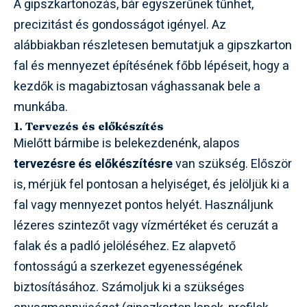
A gipszkartonozás, bár egyszerűnek tűnhet,
precizitást és gondosságot igényel. Az
alábbiakban részletesen bemutatjuk a gipszkarton
fal és mennyezet építésének főbb lépéseit, hogy a
kezdők is magabiztosan vághassanak bele a
munkába.
1. Tervezés és előkészítés
Mielőtt bármibe is belekezdenénk, alapos
tervezésre és előkészítésre
van szükség. Először
is, mérjük fel pontosan a helyiséget, és jelöljük ki a
fal vagy mennyezet pontos helyét. Használjunk
lézeres szintezőt vagy vízmértéket és ceruzát a
falak és a padló jelöléséhez. Ez alapvető
fontosságú a szerkezet egyenességének
biztosításához. Számoljuk ki a szükséges