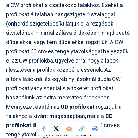
a CW profilokat a csatlakozó falakhoz. Ezeket a
profilokat általában hangszigetelő szalaggal
(önhordó szigetelőcsík) látjuk el a rezgések
átvitelének minimalizálása érdekében, majd beütő
dűbelekkel vagy fém dűbelekkel rögzítjük. A CW
profilokat 60 cm-es tengelytávolsággal helyezzük
el az UW profilokba, ügyelve arra, hogy a lapok
illesztései a profilok közepére essenek. Az
ajtónyílásoknál és egyéb nyílásoknál dupla CW
profilokat vagy speciális ajtókeret profilokat
használunk az extra merevítés érdekében.
Mennyezet esetén az
UD profilokat
rögzítjük a
falakhoz a kívánt magasságban, majd a
CD
profilokat
illesztjük be, általában 40-50 cm-es
tengelytávolsággal. A CD profilokat