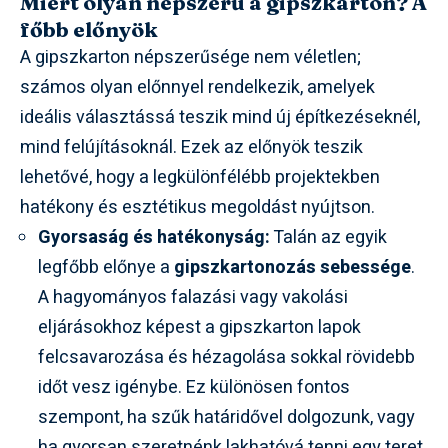
Miért olyan népszerű a gipszkarton? A
főbb előnyök
A gipszkarton népszerűsége nem véletlen;
számos olyan előnnyel rendelkezik, amelyek
ideális választássá teszik mind új építkezéseknél,
mind felújításoknál. Ezek az előnyök teszik
lehetővé, hogy a legkülönfélébb projektekben
hatékony és esztétikus megoldást nyújtson.
Gyorsaság és hatékonyság:
Talán az egyik
legfőbb előnye a
gipszkartonozás sebessége
.
A hagyományos falazási vagy vakolási
eljárásokhoz képest a gipszkarton lapok
felcsavarozása és hézagolása sokkal rövidebb
időt vesz igénybe. Ez különösen fontos
szempont, ha szűk határidővel dolgozunk, vagy
ha gyorsan szeretnénk lakhatóvá tenni egy teret.