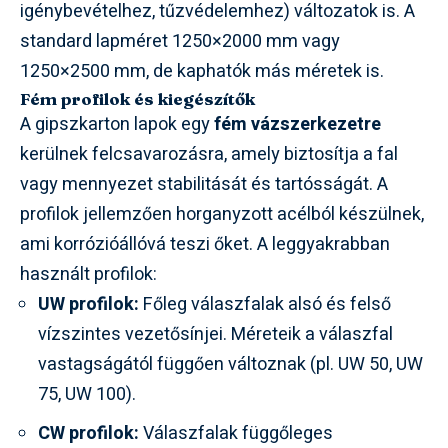
igénybevételhez, tűzvédelemhez) változatok is. A
standard lapméret 1250×2000 mm vagy
1250×2500 mm, de kaphatók más méretek is.
Fém profilok és kiegészítők
A gipszkarton lapok egy
fém vázszerkezetre
kerülnek felcsavarozásra, amely biztosítja a fal
vagy mennyezet stabilitását és tartósságát. A
profilok jellemzően horganyzott acélból készülnek,
ami korrózióállóvá teszi őket. A leggyakrabban
használt profilok:
UW profilok:
Főleg válaszfalak alsó és felső
vízszintes vezetősínjei. Méreteik a válaszfal
vastagságától függően változnak (pl. UW 50, UW
75, UW 100).
CW profilok:
Válaszfalak függőleges