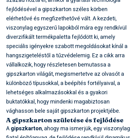
század hozta el, amikor a gyártási technológia
fejlődésével a gipszkarton széles körben
elérhetővé és megfizethetővé vált. A kezdeti,
viszonylag egyszerű lapokból mára egy rendkívül
diverzifikált termékpaletta fejlődött ki, amely
speciális igényekre szabott megoldásokat kínál a
hangszigeteléstől a tűzvédelemig. Ez a cikk arra
vállalkozik, hogy részletesen bemutassa a
gipszkarton világát, megismertetve az olvasót a
különböző típusokkal, a beépítés fortélyaival, a
lehetséges alkalmazásokkal és a gyakori
buktatókkal, hogy mindenki magabiztosan
vághasson bele saját gipszkarton projektjébe.
A gipszkarton születése és fejlődése
A
gipszkarton
, ahogy ma ismerjük, egy viszonylag
fiatal építőanyag, de fejlődése rendkívül dinamikus