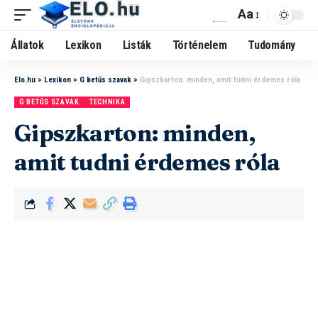
Aa
Állatok
Lexikon
Listák
Történelem
Tudomány
Elo.hu
>
Lexikon
>
G betűs szavak
>
Gipszkarton: minden, amit tudni érdemes róla
G BETŰS SZAVAK
TECHNIKA
Gipszkarton: minden,
amit tudni érdemes róla