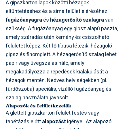
A gipszkarton lapok közötti hézagok
eltüntetéséhez és a sima felület eléréséhez
fugázóanyagra
és
hézagerősítő szalagra
van
szükség. A fugázóanyag egy gipsz alapú paszta,
amely száradás után kemény és csiszolható
felületet képez. Két fő típusa létezik: hézagoló
gipsz és finomglett. A hézagerősítő szalag lehet
papír vagy üvegszálas háló, amely
megakadályozza a repedések kialakulását a
hézagok mentén. Nedves helyiségekben (pl.
fürdőszoba) speciális, vízálló fugázóanyag és
szalag használata javasolt.
Alapozók és felületkezelők
A glettelt gipszkarton felület festés vagy
tapétázás előtt
alapozást
igényel. Az alapozó