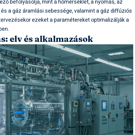
ő befolyásolja, mint a hőmérséklet, a nyomás, az
k és a gáz áramlási sebessége, valamint a gáz diffúziós
 tervezésekor ezeket a paramétereket optimalizálják a
ben.
s: elv és alkalmazások