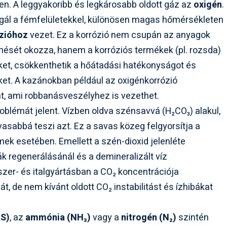
en. A leggyakoribb és legkárosabb oldott gáz az
oxigén
.
agál a fémfelületekkel, különösen magas hőmérsékleten
ózióhoz
vezet. Ez a korrózió nem csupán az anyagok
nését okozza, hanem a korróziós termékek (pl. rozsda)
ket, csökkenthetik a hőátadási hatékonyságot és
ket. A kazánokban például az oxigénkorrózió
, ami robbanásveszélyhez is vezethet.
oblémát jelent. Vízben oldva szénsavvá (H₂CO₃) alakul,
vasabbá teszi azt. Ez a savas közeg felgyorsítja a
ek esetében. Emellett a szén-dioxid jelenléte
k regenerálásánál és a demineralizált víz
zer- és italgyártásban a CO₂ koncentrációja
, de nem kívánt oldott CO₂ instabilitást és ízhibákat
₂S)
, az
ammónia (NH₃)
vagy a
nitrogén (N₂)
szintén