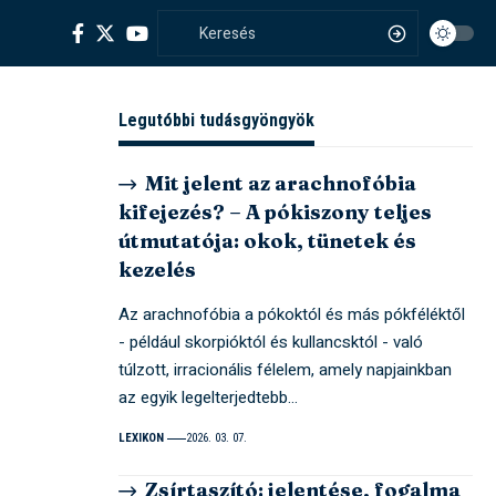
Legutóbbi tudásgyöngyök
Mit jelent az arachnofóbia
kifejezés? – A pókiszony teljes
útmutatója: okok, tünetek és
kezelés
Az arachnofóbia a pókoktól és más pókféléktől
- például skorpióktól és kullancsktól - való
túlzott, irracionális félelem, amely napjainkban
az egyik legelterjedtebb…
LEXIKON
2026. 03. 07.
Zsírtaszító: jelentése, fogalma