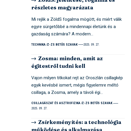
részletes magyarázata
Mi rejlik a ZöldS fogalma mögött, és miért válik
egyre sürgetőbbé a mindennapi életünk és a
gazdaság számára? A modern…
TECHNIKA
Z-ZS BETŰS SZAVAK
2025. 09. 27.
Zosma: minden, amit az
égitestről tudni kell
Vajon milyen titkokat rejt az Oroszlán csillagkép
egyik kevésbé ismert, mégis figyelemre méltó
csillaga, a Zosma, amely a távoli égi…
CSILLAGÁSZAT ÉS ASZTROFIZIKA
Z-ZS BETŰS SZAVAK
2025. 09. 27.
Zsírkeményítés: a technológia
működése és alkalmazása