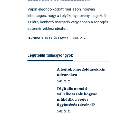
Vajon elgondolkodott már azon, hogyan
lehetséges, hogy a folyékony növényi olajokból
szilárd, kenhető margarin vagy éppen a ropogós
süteményekhez ideális…
TECHNIKA
Z-ZS BETŰS SZAVAK
2025. 09. 27.
Legutóbbi tudásgyöngyök
A legjobb megoldások kis
udvarokra
2026. 07. 07.
Digitális nomád
vállalkozások: hogyan
működik a céges
ügyintézés távolról?
2026. 06. 22.