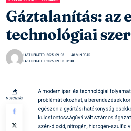
Gáztalanítás: az 
technológiai sze
LAST UPDATED: 2025. 09. 08.
48 MIN READ
LAST UPDATED: 2025. 09. 08. 05:30
A modern ipari és technológiai folyama
problémát okozhat, a berendezések kor
MEGOSZTÁS
egészen a gyártási hatékonyság csökkené
kulcsfontosságúvá vált számos ágazatba
szén-dioxid, nitrogén, hidrogén-szulfid