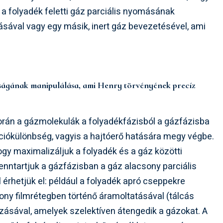
a a folyadék feletti gáz parciális nyomásának
sával vagy egy másik, inert gáz bevezetésével, ami
óságának manipulálása, ami Henry törvényének precíz
orán a gázmolekulák a folyadékfázisból a gázfázisba
ciókülönbség, vagyis a hajtóerő hatására megy végbe.
ogy maximalizáljuk a folyadék és a gáz közötti
fenntartjuk a gázfázisban a gáz alacsony parciális
rhetjük el: például a folyadék apró cseppekre
ony filmrétegben történő áramoltatásával (tálcás
ásával, amelyek szelektíven átengedik a gázokat. A