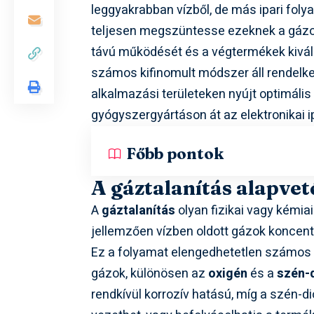
leggyakrabban vízből, de más ipari folya
teljesen megszüntesse ezeknek a gázok
távú működését és a végtermékek kivál
számos kifinomult módszer áll rendelke
alkalmazási területeken nyújt optimáli
gyógyszergyártáson át az elektronikai ipa
Főbb pontok
A gáztalanítás alapve
A
gáztalanítás
olyan fizikai vagy kémia
jellemzően vízben oldott gázok koncen
Ez a folyamat elengedhetetlen számos i
gázok, különösen az
oxigén
és a
szén-
rendkívül korrozív hatású, míg a szén-d