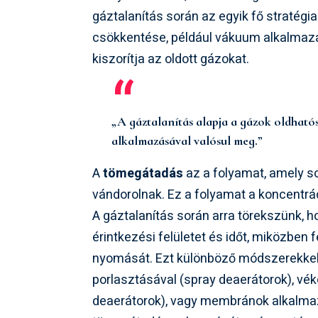
gáztalanítás során az egyik fő stratégi
csökkentése, például vákuum alkalmazá
kiszorítja az oldott gázokat.
„A gáztalanítás alapja a gázok oldhat
alkalmazásával valósul meg.”
A
tömegátadás
az a folyamat, amely s
vándorolnak. Ez a folyamat a koncentrá
A gáztalanítás során arra törekszünk, h
érintkezési felületet és időt, miközben 
nyomását. Ezt különböző módszerekkel é
porlasztásával (spray deaerátorok), vék
deaerátorok), vagy membránok alkalmaz