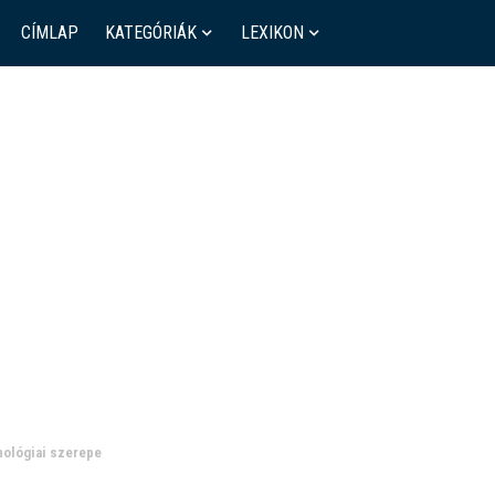
CÍMLAP
KATEGÓRIÁK
LEXIKON
hnológiai szerepe