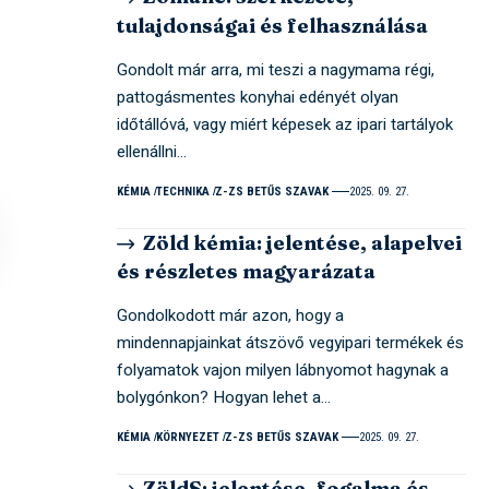
tulajdonságai és felhasználása
Gondolt már arra, mi teszi a nagymama régi,
pattogásmentes konyhai edényét olyan
időtállóvá, vagy miért képesek az ipari tartályok
ellenállni…
KÉMIA
TECHNIKA
Z-ZS BETŰS SZAVAK
2025. 09. 27.
Zöld kémia: jelentése, alapelvei
és részletes magyarázata
Gondolkodott már azon, hogy a
mindennapjainkat átszövő vegyipari termékek és
folyamatok vajon milyen lábnyomot hagynak a
bolygónkon? Hogyan lehet a…
KÉMIA
KÖRNYEZET
Z-ZS BETŰS SZAVAK
2025. 09. 27.
ZöldS: jelentése, fogalma és