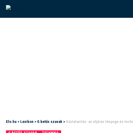
Elo.hu
>
Lexikon
>
G betűs szavak
>
Gáztalanítás: az eljárás lényege és tec
G BETŰS SZAVAK
TECHNIKA