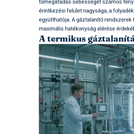
tömegátadás sebességét számos tényez
érintkezési felület nagysága, a folyadé
együtthatója. A gáztalanító rendszerek
maximális hatékonyság elérése érdeké
A termikus gáztalanítá