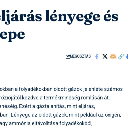
eljárás lényege és
repe
MEGOSZTÁS
tokban a folyadékokban oldott gázok jelenléte számos
róziójától kezdve a termékminőség romlásán át,
séig. Ezért a gáztalanítás, mint eljárás,
n. Lényege az oldott gázok, mint például az oxigén,
 vagy ammónia eltávolítása folyadékokból,