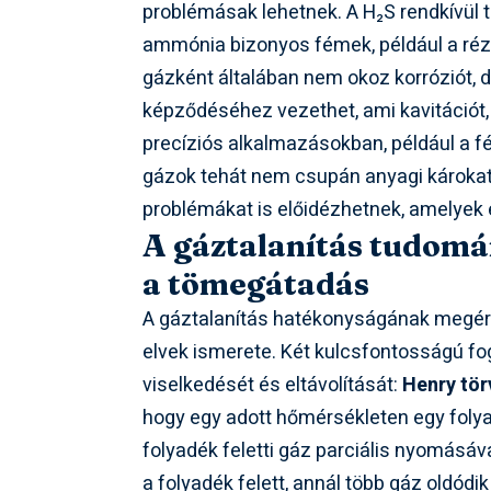
problémásak lehetnek. A H₂S rendkívül 
ammónia bizonyos fémek, például a rézöt
gázként általában nem okoz korróziót, 
képződéséhez vezethet, ami kavitációt
precíziós alkalmazásokban, például a f
gázok tehát nem csupán anyagi károka
problémákat is előidézhetnek, amelyek e
A gáztalanítás tudomá
a tömegátadás
A gáztalanítás hatékonyságának megért
elvek ismerete. Két kulcsfontosságú f
viselkedését és eltávolítását:
Henry tö
hogy egy adott hőmérsékleten egy fol
folyadék feletti gáz parciális nyomásá
a folyadék felett, annál több gáz oldódik