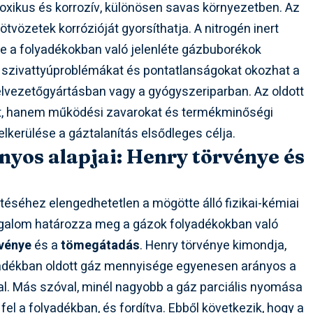
toxikus és korrozív, különösen savas környezetben. Az
vözetek korrózióját gyorsíthatja. A nitrogén inert
de a folyadékokban való jelenléte gázbuborékok
, szivattyúproblémákat és pontatlanságokat okozhat a
élvezetőgyártásban vagy a gyógyszeriparban. Az oldott
t, hanem működési zavarokat és termékminőségi
lkerülése a gáztalanítás elsődleges célja.
nyos alapjai: Henry törvénye és
éséhez elengedhetetlen a mögötte álló fizikai-kémiai
ogalom határozza meg a gázok folyadékokban való
rvénye
és a
tömegátadás
. Henry törvénye kimondja,
yadékban oldott gáz mennyisége egyenesen arányos a
val. Más szóval, minél nagyobb a gáz parciális nyomása
 fel a folyadékban, és fordítva. Ebből következik, hogy a