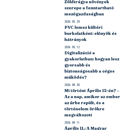
Zöldtrágya növények
szerepe a fenntartható
mezőgazdaságban
2026. 05. 29.
PVC lemez kültéri
burkolatként: előnyök és
hátrányok
2026. 05. 12.
Digitalizáció a
gyakorlatban: hogyan lesz
gyorsabb és
biztonságosabb a céges
működés?
2026. 04. 20.
Mi történt Április 12-én? –
Az a nap, amikor az ember
az űrbe repült, és a
történelem örökre
megváltozott
2026. 04. 11.
Április 11.: A Magyar