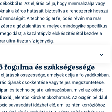
dékokból is. Az eljárás célja, hogy minimalizálja vagy
nak a káros hatásait, biztosítva a rendszerek hosszú
ó minőségét. A technológiai fejlődés révén ma már
zésre a gáztalanításra, melyek mindegyike specifikus
s megoldást, a kazántápvíz előkészítésétől kezdve a
r ultra-tiszta víz igényéig.
tő fogalma és szükségessége
i eljárások összessége, amelyek célja a folyadékokban,
trációjának csökkentése vagy teljes megszüntetése.
pari és technológiai alkalmazásban, mivel az oldott
dioxid
, jelentős károkat okozhatnak. Az oxigén például
ioxid savasodást idézhet elő, ami szintén korrózióhoz