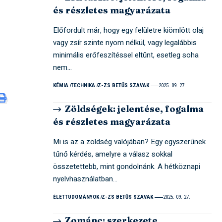
és részletes magyarázata
Előfordult már, hogy egy felületre kiömlött olaj
vagy zsír szinte nyom nélkül, vagy legalábbis
minimális erőfeszítéssel eltűnt, esetleg soha
nem…
KÉMIA
TECHNIKA
Z-ZS BETŰS SZAVAK
2025. 09. 27.
Zöldségek: jelentése, fogalma
és részletes magyarázata
Mi is az a zöldség valójában? Egy egyszerűnek
tűnő kérdés, amelyre a válasz sokkal
összetettebb, mint gondolnánk. A hétköznapi
nyelvhasználatban…
ÉLETTUDOMÁNYOK
Z-ZS BETŰS SZAVAK
2025. 09. 27.
Zománc: szerkezete,