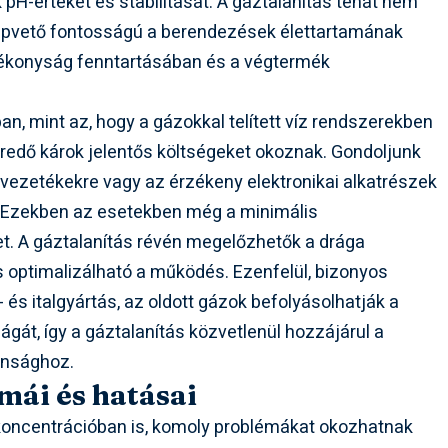
 pH-értékét és stabilitását. A gáztalanítás tehát nem
apvető fontosságú a berendezések élettartamának
ékonyság fenntartásában és a végtermék
, mint az, hogy a gázokkal telített víz rendszerekben
redő károk jelentős költségeket okoznak. Gondoljunk
ővezetékekre vagy az érzékeny elektronikai alkatrészek
e. Ezekben az esetekben még a minimális
et. A gáztalanítás révén megelőzhetők a drága
s optimalizálható a működés. Ezenfelül, bizonyos
 és italgyártás, az oldott gázok befolyásolhatják a
óságát, így a gáztalanítás közvetlenül hozzájárul a
onsághoz.
mái és hatásai
 koncentrációban is, komoly problémákat okozhatnak