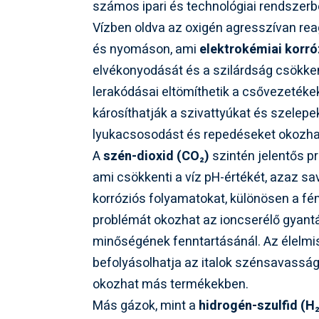
számos ipari és technológiai rendszerb
Vízben oldva az oxigén agresszívan re
és nyomáson, ami
elektrokémiai korr
elvékonyodását és a szilárdság csökke
lerakódásai eltömíthetik a csővezetéke
károsíthatják a szivattyúkat és szelepe
lyukacsosodást és repedéseket okozhat
A
szén-dioxid (CO₂)
szintén jelentős pr
ami csökkenti a víz pH-értékét, azaz sa
korróziós folyamatokat, különösen a fém
problémát okozhat az ioncserélő gyantá
minőségének fenntartásánál. Az élelmis
befolyásolhatja az italok szénsavasságát
okozhat más termékekben.
Más gázok, mint a
hidrogén-szulfid (H