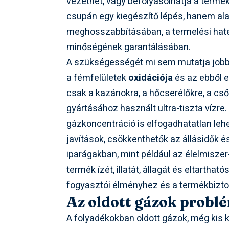
vezethet, vagy befolyásolhatja a termék
csupán egy kiegészítő lépés, hanem al
meghosszabbításában, a termelési hat
minőségének garantálásában.
A szükségességét mi sem mutatja jobban
a fémfelületek
oxidációja
és az ebből e
csak a kazánokra, a hőcserélőkre, a cs
gyártásához használt ultra-tiszta vízr
gázkoncentráció is elfogadhatatlan leh
javítások, csökkenthetők az állásidők é
iparágakban, mint például az élelmiszer-
termék ízét, illatát, állagát és eltarthat
fogyasztói élményhez és a termékbizt
Az oldott gázok problé
A folyadékokban oldott gázok, még kis