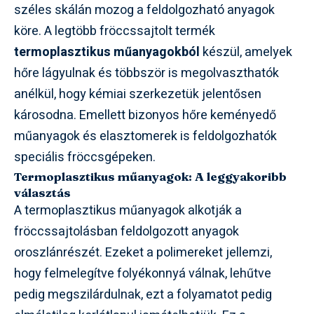
széles skálán mozog a feldolgozható anyagok
köre. A legtöbb fröccssajtolt termék
termoplasztikus műanyagokból
készül, amelyek
hőre lágyulnak és többször is megolvaszthatók
anélkül, hogy kémiai szerkezetük jelentősen
károsodna. Emellett bizonyos hőre keményedő
műanyagok és elasztomerek is feldolgozhatók
speciális fröccsgépeken.
Termoplasztikus műanyagok: A leggyakoribb
választás
A termoplasztikus műanyagok alkotják a
fröccssajtolásban feldolgozott anyagok
oroszlánrészét. Ezeket a polimereket jellemzi,
hogy felmelegítve folyékonnyá válnak, lehűtve
pedig megszilárdulnak, ezt a folyamatot pedig