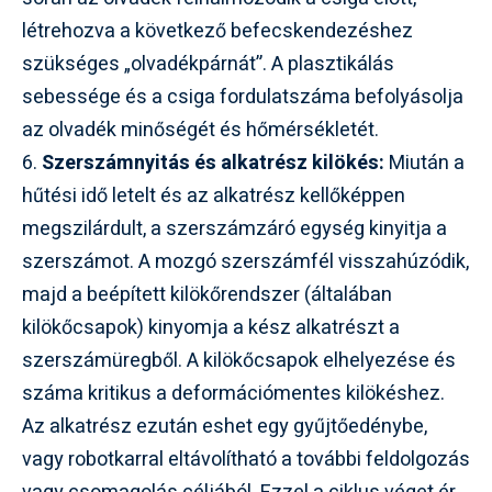
létrehozva a következő befecskendezéshez
szükséges „olvadékpárnát”. A plasztikálás
sebessége és a csiga fordulatszáma befolyásolja
az olvadék minőségét és hőmérsékletét.
6.
Szerszámnyitás és alkatrész kilökés:
Miután a
hűtési idő letelt és az alkatrész kellőképpen
megszilárdult, a szerszámzáró egység kinyitja a
szerszámot. A mozgó szerszámfél visszahúzódik,
majd a beépített kilökőrendszer (általában
kilökőcsapok) kinyomja a kész alkatrészt a
szerszámüregből. A kilökőcsapok elhelyezése és
száma kritikus a deformációmentes kilökéshez.
Az alkatrész ezután eshet egy gyűjtőedénybe,
vagy robotkarral eltávolítható a további feldolgozás