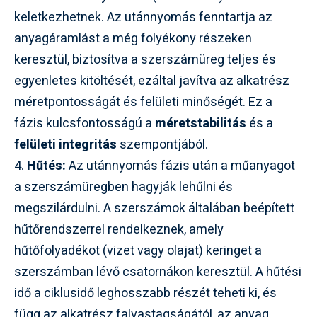
keletkezhetnek. Az utánnyomás fenntartja az
anyagáramlást a még folyékony részeken
keresztül, biztosítva a szerszámüreg teljes és
egyenletes kitöltését, ezáltal javítva az alkatrész
méretpontosságát és felületi minőségét. Ez a
fázis kulcsfontosságú a
méretstabilitás
és a
felületi integritás
szempontjából.
4.
Hűtés:
Az utánnyomás fázis után a műanyagot
a szerszámüregben hagyják lehűlni és
megszilárdulni. A szerszámok általában beépített
hűtőrendszerrel rendelkeznek, amely
hűtőfolyadékot (vizet vagy olajat) keringet a
szerszámban lévő csatornákon keresztül. A hűtési
idő a ciklusidő leghosszabb részét teheti ki, és
függ az alkatrész falvastagságától, az anyag