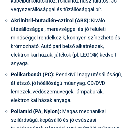
kábelburkolatokhoz, fóliákhoz használatos. Jó
vegyszerállósággal és tűzállósággal bír.
Akrilnitril-butadién-sztirol (ABS):
Kiváló
ütésállósággal, merevséggel és jó felületi
minőséggel rendelkezik, könnyen színezhető és
krómozható. Autóipari belső alkatrészek,
elektronikai házak, játékok (pl. LEGO®) kedvelt
anyaga.
Polikarbonát (PC):
Rendkívül nagy ütésállóságú,
átlátszó, jó hőállóságú műanyag. CD/DVD
lemezek, védőszemüvegek, lámpaburák,
elektronikai házak anyaga.
Poliamid (PA, Nylon):
Magas mechanikai
szilárdságú, kopásálló és jó csúszási