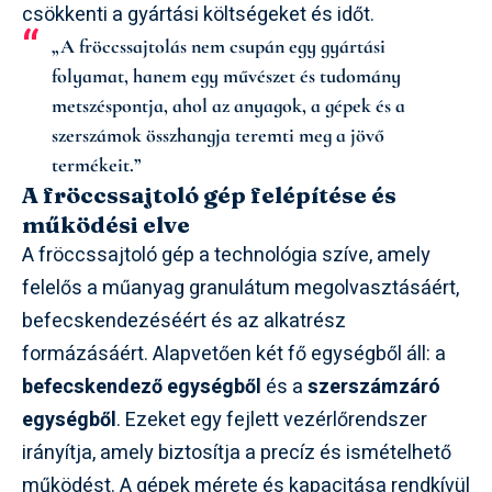
csökkenti a gyártási költségeket és időt.
„A fröccssajtolás nem csupán egy gyártási
folyamat, hanem egy művészet és tudomány
metszéspontja, ahol az anyagok, a gépek és a
szerszámok összhangja teremti meg a jövő
termékeit.”
A fröccssajtoló gép felépítése és
működési elve
A fröccssajtoló gép a technológia szíve, amely
felelős a műanyag granulátum megolvasztásáért,
befecskendezéséért és az alkatrész
formázásáért. Alapvetően két fő egységből áll: a
befecskendező egységből
és a
szerszámzáró
egységből
. Ezeket egy fejlett vezérlőrendszer
irányítja, amely biztosítja a precíz és ismételhető
működést. A gépek mérete és kapacitása rendkívül