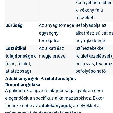
könnyebben tölte
ki vékony falú
részeket.
Sűrűség
Az anyag tömege
Befolyásolja az
egységnyi
alkatrész súlyát é
térfogatra.
anyagköltségét.
Esztétikai
Az alkatrész
Színezékekkel,
tulajdonságok
megjelenése.
felületkezeléssel (
(szín, felület,
polírozás, textúrá
átlátszóság)
befolyásolható.
Adalékanyagok: A tulajdonságok
finomhangolása
A polimerek alapvető tulajdonságai gyakran nem
elegendőek a specifikus alkalmazásokhoz. Ekkor
jönnek képbe az
adalékanyagok
, amelyekkel a