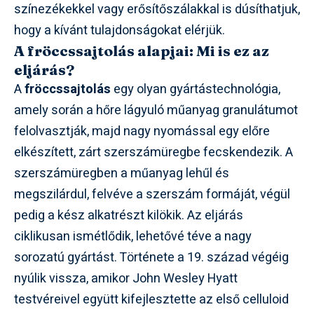
színezékekkel vagy erősítőszálakkal is dúsíthatjuk,
hogy a kívánt tulajdonságokat elérjük.
A fröccssajtolás alapjai: Mi is ez az
eljárás?
A
fröccssajtolás
egy olyan gyártástechnológia,
amely során a hőre lágyuló műanyag granulátumot
felolvasztják, majd nagy nyomással egy előre
elkészített, zárt szerszámüregbe fecskendezik. A
szerszámüregben a műanyag lehűl és
megszilárdul, felvéve a szerszám formáját, végül
pedig a kész alkatrészt kilökik. Az eljárás
ciklikusan ismétlődik, lehetővé téve a nagy
sorozatú gyártást. Története a 19. század végéig
nyúlik vissza, amikor John Wesley Hyatt
testvéreivel együtt kifejlesztette az első celluloid