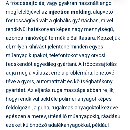
A fröccssajtolás, vagy gyakran használt angol
megfelelőjével az
injection molding
, alapvető
fontosságúvá vált a globális gyártásban, mivel
rendkívül hatékonyan képes nagy mennyiségű,
azonos minőségű termék előállítására. Képzeljük
el, milyen kihívást jelentene minden egyes
műanyag kupakot, telefontokot vagy orvosi
fecskendőt egyedileg gyártani. A fröccssajtolás
adja meg a választ erre a problémára, lehetővé
téve a gyors, automatizált és költséghatékony
gyártást. Az eljárás rugalmassága abban rejlik,
hogy rendkívül sokféle polimer anyagot képes
feldolgozni, a puha, rugalmas anyagoktól kezdve
egészen a merev, ütésálló műanyagokig, ráadásul
ezeket különböző adalékanyagokkal, például