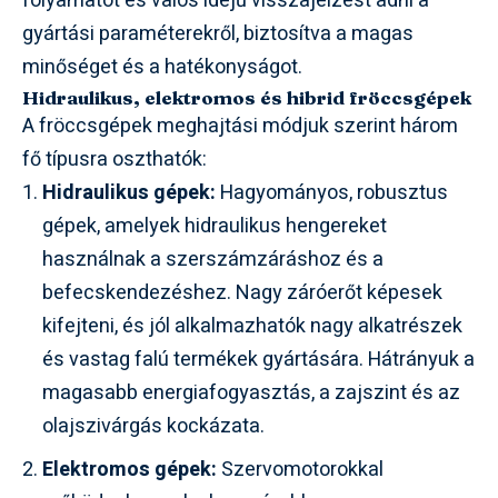
folyamatot és valós idejű visszajelzést adni a
gyártási paraméterekről, biztosítva a magas
minőséget és a hatékonyságot.
Hidraulikus, elektromos és hibrid fröccsgépek
A fröccsgépek meghajtási módjuk szerint három
fő típusra oszthatók:
Hidraulikus gépek:
Hagyományos, robusztus
gépek, amelyek hidraulikus hengereket
használnak a szerszámzáráshoz és a
befecskendezéshez. Nagy záróerőt képesek
kifejteni, és jól alkalmazhatók nagy alkatrészek
és vastag falú termékek gyártására. Hátrányuk a
magasabb energiafogyasztás, a zajszint és az
olajszivárgás kockázata.
Elektromos gépek:
Szervomotorokkal