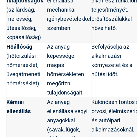
tulajdonságok
ellenállása
alkatrész funkcion
(szilárdság,
mechanikai
teljesítményét.
merevség,
igénybevételekkel
Erősítőszálakkal
ütésállóság,
szemben.
növelhető.
kopásállóság)
Hőállóság
Az anyag
Befolyásolja az
(hőtorzulási
képessége
alkalmazási
hőmérséklet,
magas
környezetet és a
üvegátmeneti
hőmérsékleten
hűtési időt.
hőmérséklet)
megőrizni
tulajdonságait.
Kémiai
Az anyag
Különösen fontos 
ellenállás
ellenállása vegyi
orvosi, élelmiszeri
anyagokkal
és autóipari
(savak, lúgok,
alkalmazásoknál.