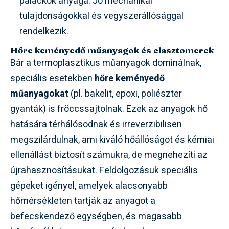
palackok anyaga. Jó mechanikai
tulajdonságokkal és vegyszerállósággal
rendelkezik.
Hőre keményedő műanyagok és elasztomerek
Bár a termoplasztikus műanyagok dominálnak,
speciális esetekben
hőre keményedő
műanyagokat
(pl. bakelit, epoxi, poliészter
gyanták) is fröccssajtolnak. Ezek az anyagok hő
hatására térhálósodnak és irreverzibilisen
megszilárdulnak, ami kiváló hőállóságot és kémiai
ellenállást biztosít számukra, de megnehezíti az
újrahasznosításukat. Feldolgozásuk speciális
gépeket igényel, amelyek alacsonyabb
hőmérsékleten tartják az anyagot a
befecskendező egységben, és magasabb