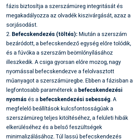
fázis biztosítja a szerszámüreg integritását és
megakadályozza az olvadék kiszivárgását, azaz a
sorjásodást.
2.
Befecskendezés (töltés):
Miután a szerszám
bezáródott, a befecskendező egység előre tolódik,
és a fúvóka a szerszám beömlőnyílásához
illeszkedik. A csiga gyorsan előre mozog, nagy
nyomással befecskendezve a felolvasztott
műanyagot a szerszámüregbe. Ebben a fázisban a
legfontosabb paraméterek a
befecskendezési
nyomás
és a
befecskendezési sebesség
. A
megfelelő beállítások kulcsfontosságúak a
szerszámüreg teljes kitöltéséhez, a felületi hibák
elkerüléséhez és a belső feszültségek
minimalizálásához. Túl lassú befecskendezés