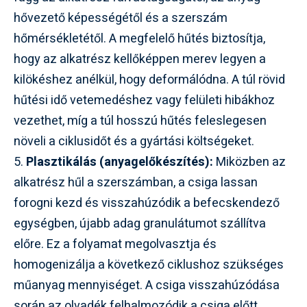
hővezető képességétől és a szerszám
hőmérsékletétől. A megfelelő hűtés biztosítja,
hogy az alkatrész kellőképpen merev legyen a
kilökéshez anélkül, hogy deformálódna. A túl rövid
hűtési idő vetemedéshez vagy felületi hibákhoz
vezethet, míg a túl hosszú hűtés feleslegesen
növeli a ciklusidőt és a gyártási költségeket.
5.
Plasztikálás (anyagelőkészítés):
Miközben az
alkatrész hűl a szerszámban, a csiga lassan
forogni kezd és visszahúzódik a befecskendező
egységben, újabb adag granulátumot szállítva
előre. Ez a folyamat megolvasztja és
homogenizálja a következő ciklushoz szükséges
műanyag mennyiséget. A csiga visszahúzódása
során az olvadék felhalmozódik a csiga előtt,