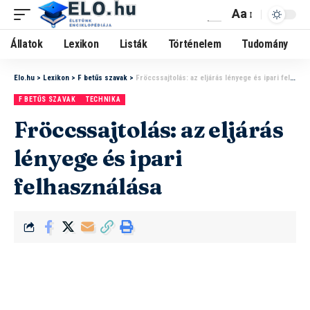
Aa
Állatok
Lexikon
Listák
Történelem
Tudomány
Elo.hu
>
Lexikon
>
F betűs szavak
>
Fröccssajtolás: az eljárás lényege és ipari felhasználása
F BETŰS SZAVAK
TECHNIKA
Fröccssajtolás: az eljárás
lényege és ipari
felhasználása