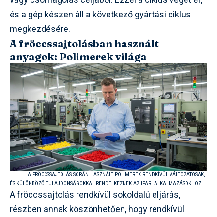
vagy csomagolás céljából. Ezzel a ciklus véget ér,
és a gép készen áll a következő gyártási ciklus
megkezdésére.
A fröccssajtolásban használt
anyagok: Polimerek világa
A FRÖCCSSAJTOLÁS SORÁN HASZNÁLT POLIMEREK RENDKÍVÜL VÁLTOZATOSAK,
ÉS KÜLÖNBÖZŐ TULAJDONSÁGOKKAL RENDELKEZNEK AZ IPARI ALKALMAZÁSOKHOZ.
A fröccssajtolás rendkívül sokoldalú eljárás,
részben annak köszönhetően, hogy rendkívül