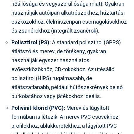
hőállósága és vegyszerállósága miatt. Gyakran
használják autóipari alkatrészekhez, háztartási
eszközökhöz, élelmiszeripari csomagolásokhoz
és zsanérokhoz (integrált zsanérok).
Polisztirol (PS):
A standard polisztirol (GPPS)
átlátszó és merev, de törékeny, gyakran
használják egyszer használatos
evőeszközökhöz, CD-tokokhoz. Az ütésálló
polisztirol (HIPS) rugalmasabb, de
átlátszatlanabb, például hűtőszekrények belső
burkolatához vagy játékokhoz ideális.
Polivinil-klorid (PVC):
Merev és lágyított
formában is létezik. A merev PVC csövekhez,
profilokhoz, ablakkeretekhez, a lágyított PVC