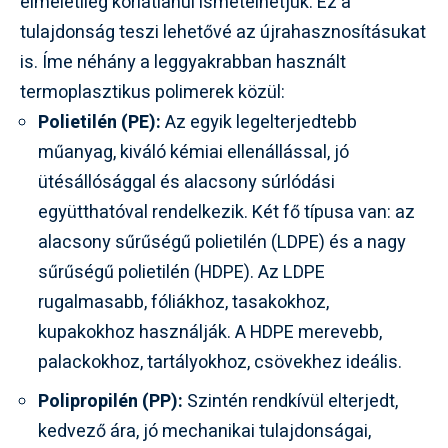
elméletileg korlátlanul ismételhetjük. Ez a
tulajdonság teszi lehetővé az újrahasznosításukat
is. Íme néhány a leggyakrabban használt
termoplasztikus polimerek közül:
Polietilén (PE):
Az egyik legelterjedtebb
műanyag, kiváló kémiai ellenállással, jó
ütésállósággal és alacsony súrlódási
együtthatóval rendelkezik. Két fő típusa van: az
alacsony sűrűségű polietilén (LDPE) és a nagy
sűrűségű polietilén (HDPE). Az LDPE
rugalmasabb, fóliákhoz, tasakokhoz,
kupakokhoz használják. A HDPE merevebb,
palackokhoz, tartályokhoz, csövekhez ideális.
Polipropilén (PP):
Szintén rendkívül elterjedt,
kedvező ára, jó mechanikai tulajdonságai,