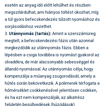
esetén az anyag idő előtt lehűlhet és részben
megszilárdulhat, ami hiányos töltést okozhat, míg
a túl gyors befecskendezés túlzott nyomáshoz és
sorjásodáshoz vezethet.
3.
Utánnyomás (tartás):
Amint a szerszámüreg
megtelt, a befecskendezési fázis után azonnal
megkezdődik az utánnyomás fázis. Ebben a
lépésben a csiga továbbra is nyomást gyakorol az
olvadékra, de már alacsonyabb sebességgel és
állandó nyomással. Az utánnyomás célja, hogy
kompenzálja a műanyag zsugorodását, amely a
hűtés során bekövetkezik. A polimerek térfogata a
hőmérséklet csökkenésével jelentősen csökken,
és ha ezt nem kompenzálják, az alkatrész
felületén besüllyedések (húzódások)