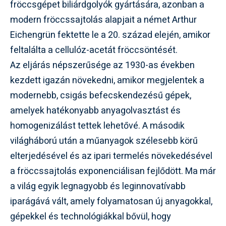
fröccsgépet biliárdgolyók gyártására, azonban a
modern fröccssajtolás alapjait a német Arthur
Eichengrün fektette le a 20. század elején, amikor
feltalálta a cellulóz-acetát fröccsöntését.
Az eljárás népszerűsége az 1930-as években
kezdett igazán növekedni, amikor megjelentek a
modernebb, csigás befecskendezésű gépek,
amelyek hatékonyabb anyagolvasztást és
homogenizálást tettek lehetővé. A második
világháború után a műanyagok szélesebb körű
elterjedésével és az ipari termelés növekedésével
a fröccssajtolás exponenciálisan fejlődött. Ma már
a világ egyik legnagyobb és leginnovatívabb
iparágává vált, amely folyamatosan új anyagokkal,
gépekkel és technológiákkal bővül, hogy