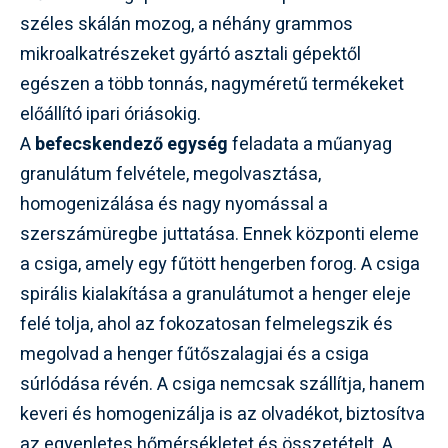
széles skálán mozog, a néhány grammos
mikroalkatrészeket gyártó asztali gépektől
egészen a több tonnás, nagyméretű termékeket
előállító ipari óriásokig.
A
befecskendező egység
feladata a műanyag
granulátum felvétele, megolvasztása,
homogenizálása és nagy nyomással a
szerszámüregbe juttatása. Ennek központi eleme
a csiga, amely egy fűtött hengerben forog. A csiga
spirális kialakítása a granulátumot a henger eleje
felé tolja, ahol az fokozatosan felmelegszik és
megolvad a henger fűtőszalagjai és a csiga
súrlódása révén. A csiga nemcsak szállítja, hanem
keveri és homogenizálja is az olvadékot, biztosítva
az egyenletes hőmérsékletet és összetételt. A