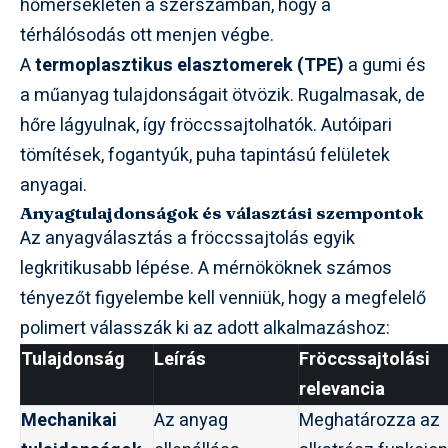
hőmérsékleten a szerszámban, hogy a
térhálósodás ott menjen végbe.
A
termoplasztikus elasztomerek (TPE)
a gumi és
a műanyag tulajdonságait ötvözik. Rugalmasak, de
hőre lágyulnak, így fröccssajtolhatók. Autóipari
tömítések, fogantyúk, puha tapintású felületek
anyagai.
Anyagtulajdonságok és választási szempontok
Az anyagválasztás a fröccssajtolás egyik
legkritikusabb lépése. A mérnököknek számos
tényezőt figyelembe kell venniük, hogy a megfelelő
polimert válasszák ki az adott alkalmazáshoz:
Tulajdonság
Leírás
Fröccssajtolási
relevancia
Mechanikai
Az anyag
Meghatározza az