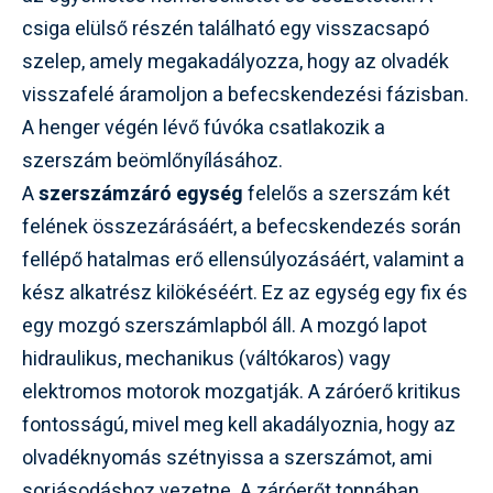
csiga elülső részén található egy visszacsapó
szelep, amely megakadályozza, hogy az olvadék
visszafelé áramoljon a befecskendezési fázisban.
A henger végén lévő fúvóka csatlakozik a
szerszám beömlőnyílásához.
A
szerszámzáró egység
felelős a szerszám két
felének összezárásáért, a befecskendezés során
fellépő hatalmas erő ellensúlyozásáért, valamint a
kész alkatrész kilökéséért. Ez az egység egy fix és
egy mozgó szerszámlapból áll. A mozgó lapot
hidraulikus, mechanikus (váltókaros) vagy
elektromos motorok mozgatják. A záróerő kritikus
fontosságú, mivel meg kell akadályoznia, hogy az
olvadéknyomás szétnyissa a szerszámot, ami
sorjásodáshoz vezetne. A záróerőt tonnában