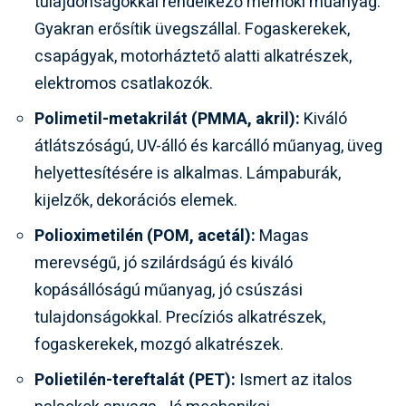
tulajdonságokkal rendelkező mérnöki műanyag.
Gyakran erősítik üvegszállal. Fogaskerekek,
csapágyak, motorháztető alatti alkatrészek,
elektromos csatlakozók.
Polimetil-metakrilát (PMMA, akril):
Kiváló
átlátszóságú, UV-álló és karcálló műanyag, üveg
helyettesítésére is alkalmas. Lámpaburák,
kijelzők, dekorációs elemek.
Polioximetilén (POM, acetál):
Magas
merevségű, jó szilárdságú és kiváló
kopásállóságú műanyag, jó csúszási
tulajdonságokkal. Precíziós alkatrészek,
fogaskerekek, mozgó alkatrészek.
Polietilén-tereftalát (PET):
Ismert az italos