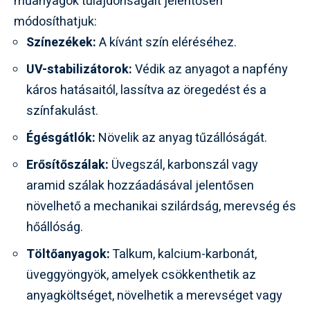
műanyagok tulajdonságait jelentősen
módosíthatjuk:
Színezékek:
A kívánt szín eléréséhez.
UV-stabilizátorok:
Védik az anyagot a napfény
káros hatásaitól, lassítva az öregedést és a
színfakulást.
Égésgátlók:
Növelik az anyag tűzállóságát.
Erősítőszálak:
Üvegszál, karbonszál vagy
aramid szálak hozzáadásával jelentősen
növelhető a mechanikai szilárdság, merevség és
hőállóság.
Töltőanyagok:
Talkum, kalcium-karbonát,
üveggyöngyök, amelyek csökkenthetik az
anyagköltséget, növelhetik a merevséget vagy