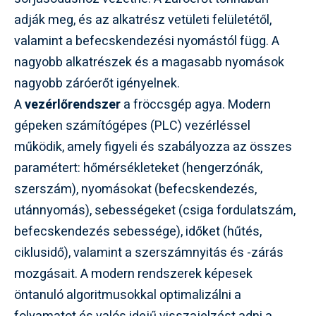
adják meg, és az alkatrész vetületi felületétől,
valamint a befecskendezési nyomástól függ. A
nagyobb alkatrészek és a magasabb nyomások
nagyobb záróerőt igényelnek.
A
vezérlőrendszer
a fröccsgép agya. Modern
gépeken számítógépes (PLC) vezérléssel
működik, amely figyeli és szabályozza az összes
paramétert: hőmérsékleteket (hengerzónák,
szerszám), nyomásokat (befecskendezés,
utánnyomás), sebességeket (csiga fordulatszám,
befecskendezés sebessége), időket (hűtés,
ciklusidő), valamint a szerszámnyitás és -zárás
mozgásait. A modern rendszerek képesek
öntanuló algoritmusokkal optimalizálni a