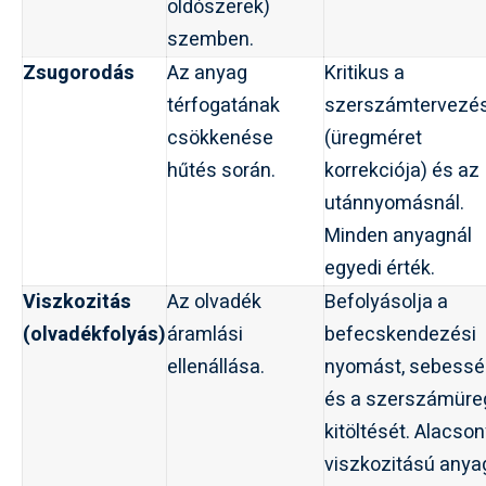
oldószerek)
szemben.
Zsugorodás
Az anyag
Kritikus a
térfogatának
szerszámtervezé
csökkenése
(üregméret
hűtés során.
korrekciója) és az
utánnyomásnál.
Minden anyagnál
egyedi érték.
Viszkozitás
Az olvadék
Befolyásolja a
(olvadékfolyás)
áramlási
befecskendezési
ellenállása.
nyomást, sebessé
és a szerszámüre
kitöltését. Alacso
viszkozitású anya