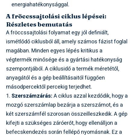
energiahatékonysággal.
A fröccssajtolási ciklus lépései:
Részletes bemutatás
A fröccssajtolási folyamat egy jól definiált,
ismétlődő ciklusból áll, amely számos fázist foglal
magában. Minden egyes lépés kritikus a
végtermék minősége és a gyártási hatékonyság
szempontjából. A ciklusidő a termék méretétől,
anyagától és a gép beállításaitól függően
másodpercektől percekig terjedhet.
1.
Szerszámzárás:
A ciklus azzal kezdődik, hogy a
mozgó szerszámlap bezárja a szerszámot, és a
két szerszámfél szorosan összeilleszkedik. A gép
kifejti a szükséges záróerőt, hogy ellenálljon a
befecskendezés során fellépő nyomásnak. Ez a