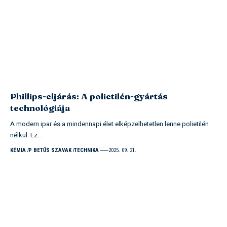
Phillips-eljárás: A polietilén-gyártás
technológiája
A modern ipar és a mindennapi élet elképzelhetetlen lenne polietilén
nélkül. Ez…
KÉMIA
P BETŰS SZAVAK
TECHNIKA
2025. 09. 21.