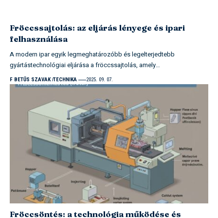
Fröccssajtolás: az eljárás lényege és ipari
felhasználása
A modern ipar egyik legmeghatározóbb és legelterjedtebb
gyártástechnológiai eljárása a fröccssajtolás, amely…
F BETŰS SZAVAK
TECHNIKA
2025. 09. 07.
Fröccsöntés: a technológia működése és