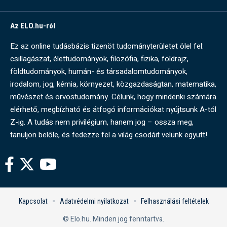
Az ELO.hu-ról
Ez az online tudásbázis tizenöt tudományterületet ölel fel:
csillagászat, élettudományok, filozófia, fizika, földrajz,
földtudományok, humán- és társadalomtudományok,
irodalom, jog, kémia, környezet, közgazdaságtan, matematika,
művészet és orvostudomány. Célunk, hogy mindenki számára
elérhető, megbízható és átfogó információkat nyújtsunk A-tól
Z-ig. A tudás nem privilégium, hanem jog – ossza meg,
tanuljon belőle, és fedezze fel a világ csodáit velünk együtt!
Kapcsolat
Adatvédelmi nyilatkozat
Felhasználási feltételek
© Elo.hu. Minden jog fenntartva.