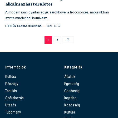
alkalmazási területei
A modern ipari gyártás egyik sarokköve, a fröccsöntés, napjainkban
szinte mindenhol körülvesz…
F BETŰS SZAVAK
TECHNIKA
2025. 09. 07.
1
2
Információk
Kategóriák
Kultúra
Állatok
Pénzügy
Egészség
Tanulás
Gazdaság
Szórakozás
Ingatlan
Utazás
Közösség
Tudomány
Kultúra