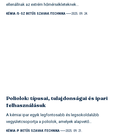
ellenállnak az extrém hőmérsékleteknek…
KÉMIA
S-SZ BETŰS SZAVAK
TECHNIKA
2025. 09. 24.
Poliolok: típusai, tulajdonságai és ipari
felhasználásuk
A kémiai ipar egyik legfontosabb és legsokoldalúbb
vegyületcsoportja a poliolok, amelyek alapvető…
KÉMIA
P BETŰS SZAVAK
TECHNIKA
2025. 09. 21.