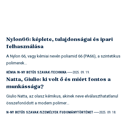
Nylon66: képlete, tulajdonságai és ipari
felhasználása
A Nylon 66, vagy kémiai nevén poliamid 66 (PA66), a szintetikus
polimerek…
KÉMIA
N-NY BETŰS SZAVAK
TECHNIKA
2025. 09. 19.
Natta, Giulio: ki volt ő és miért fontos a
munkássága?
Giulio Natta, az olasz kémikus, akinek neve elválaszthatatlanul
összefonódott a modern polimer…
N-NY BETŰS SZAVAK
SZEMÉLYEK
TUDOMÁNYTÖRTÉNET
2025. 09. 18.