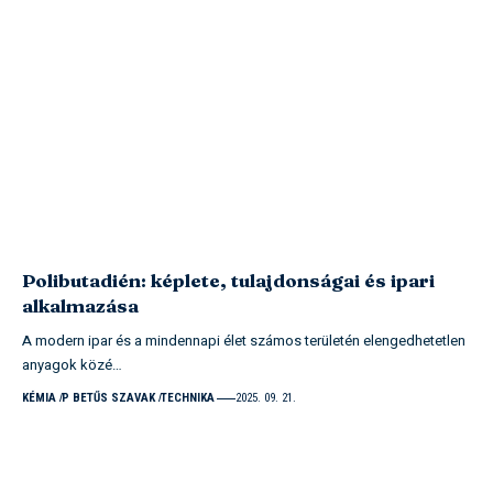
Polibutadién: képlete, tulajdonságai és ipari
alkalmazása
A modern ipar és a mindennapi élet számos területén elengedhetetlen
anyagok közé…
KÉMIA
P BETŰS SZAVAK
TECHNIKA
2025. 09. 21.