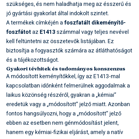
szükséges, és nem haladhatja meg az ésszerű és
jó gyártási gyakorlat által indokolt szintet.
A termékek címkéjén a
foszfatált dikeményítő-
foszfátot
az
E1413
számmal vagy teljes nevével
kell feltüntetni az összetevők listájában. Ez
biztosítja a fogyasztók számára az átláthatóságot
és a tájékozottságot.
Gyakori tévhitek és tudományos konszenzus
A módosított keményítőkkel, így az E1413-mal
kapcsolatban időnként felmerülnek aggodalmak a
laikus közönség részéről, gyakran a „kémiai”
eredetük vagy a „módosított” jelző miatt. Azonban
fontos hangsúlyozni, hogy a „módosított” jelző
ebben az esetben nem génmódosítást jelent,
hanem egy kémiai-fizikai eljárást, amely a natív