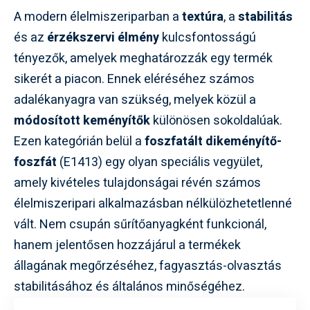
A modern élelmiszeriparban a
textúra
, a
stabilitás
és az
érzékszervi élmény
kulcsfontosságú
tényezők, amelyek meghatározzák egy termék
sikerét a piacon. Ennek eléréséhez számos
adalékanyagra van szükség, melyek közül a
módosított keményítők
különösen sokoldalúak.
Ezen kategórián belül a
foszfatált dikeményítő-
foszfát
(E1413) egy olyan speciális vegyület,
amely kivételes tulajdonságai révén számos
élelmiszeripari alkalmazásban nélkülözhetetlenné
vált. Nem csupán sűrítőanyagként funkcionál,
hanem jelentősen hozzájárul a termékek
állagának megőrzéséhez, fagyasztás-olvasztás
stabilitásához és általános minőségéhez.