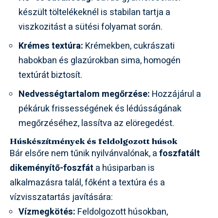
készült töltelékeknél is stabilan tartja a
viszkozitást a sütési folyamat során.
Krémes textúra:
Krémekben, cukrászati
habokban és glazúrokban sima, homogén
textúrát biztosít.
Nedvességtartalom megőrzése:
Hozzájárul a
pékáruk frissességének és lédússágának
megőrzéséhez, lassítva az elöregedést.
Húskészítmények és feldolgozott húsok
Bár elsőre nem tűnik nyilvánvalónak, a
foszfatált
dikeményítő-foszfát
a húsiparban is
alkalmazásra talál, főként a textúra és a
vízvisszatartás javítására:
Vízmegkötés:
Feldolgozott húsokban,