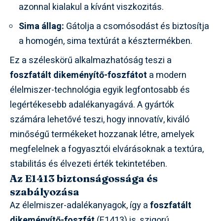
azonnal kialakul a kívánt viszkozitás.
Sima állag:
Gátolja a csomósodást és biztosítja
a homogén, sima textúrát a késztermékben.
Ez a széleskörű alkalmazhatóság teszi a
foszfatált dikeményítő-foszfátot
a modern
élelmiszer-technológia egyik legfontosabb és
legértékesebb adalékanyagává. A gyártók
számára lehetővé teszi, hogy innovatív, kiváló
minőségű termékeket hozzanak létre, amelyek
megfelelnek a fogyasztói elvárásoknak a textúra,
stabilitás és élvezeti érték tekintetében.
Az E1413 biztonságossága és
szabályozása
Az élelmiszer-adalékanyagok, így a
foszfatált
dikeményítő-foszfát
(E1413) is, szigorú