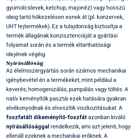
gyümölcslevek, ketchup, majonéz) vagy hosszú
ideig tartó hőkezelésen esnek át (pl. konzervek,
UHT tejtermékek). Ez a tulajdonság biztosítja a
termék állagának konzisztenciáját a gyártási
folyamat során és a termék eltarthatósági
idejének végéig.
Nyírásállóság
Az élelmiszergyártás során számos mechanikai
igénybevétel éri a termékeket, mint például a
keverés, homogenizálás, pumpálás vagy töltés. A
natív keményítők pasztái ezek hatására gyakran
elvékonyodnak és elveszítik viszkozitásukat. A
foszfatált dikeményítő-foszfát
azonban kiváló
nyírásállósággal
rendelkezik, ami azt jelenti, hogy
ellenáll ezeknek a mechanikai erőknek. A