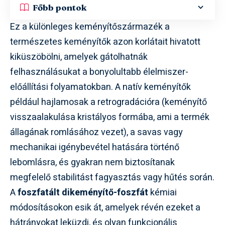
Főbb pontok
Ez a különleges keményítőszármazék a
természetes keményítők azon korlátait hivatott
kiküszöbölni, amelyek gátolhatnák
felhasználásukat a bonyolultabb élelmiszer-
előállítási folyamatokban. A natív keményítők
például hajlamosak a retrogradációra (keményítő
visszaalakulása kristályos formába, ami a termék
állagának romlásához vezet), a savas vagy
mechanikai igénybevétel hatására történő
lebomlásra, és gyakran nem biztosítanak
megfelelő stabilitást fagyasztás vagy hűtés során.
A
foszfatált dikeményítő-foszfát
kémiai
módosításokon esik át, amelyek révén ezeket a
hátrányokat leküzdi, és olyan funkcionális