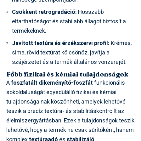
Csökkent retrogradáció:
Hosszabb
eltarthatóságot és stabilabb állagot biztosít a
termékeknek.
Javított textúra és érzékszervi profil:
Krémes,
sima, rövid textúrát kölcsönöz, javítja a
szájérzetet és a termék általános vonzerejét.
Főbb fizikai és kémiai tulajdonságok
A
foszfatált dikeményítő-foszfát
funkcionális
sokoldalúságát egyedülálló fizikai és kémiai
tulajdonságainak köszönheti, amelyek lehetővé
teszik a precíz textúra- és stabilitáskontrollt az
élelmiszergyártásban. Ezek a tulajdonságok teszik
lehetővé, hogy a termék ne csak sűrítőként, hanem
komplex
textúraadó
és
stabilizáló