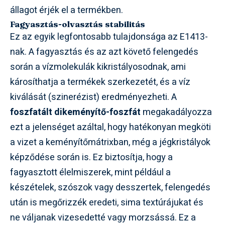
állagot érjék el a termékben.
Fagyasztás-olvasztás stabilitás
Ez az egyik legfontosabb tulajdonsága az E1413-
nak. A fagyasztás és az azt követő felengedés
során a vízmolekulák kikristályosodnak, ami
károsíthatja a termékek szerkezetét, és a víz
kiválását (szinerézist) eredményezheti. A
foszfatált dikeményítő-foszfát
megakadályozza
ezt a jelenséget azáltal, hogy hatékonyan megköti
a vizet a keményítőmátrixban, még a jégkristályok
képződése során is. Ez biztosítja, hogy a
fagyasztott élelmiszerek, mint például a
készételek, szószok vagy desszertek, felengedés
után is megőrizzék eredeti, sima textúrájukat és
ne váljanak vizesedetté vagy morzsássá. Ez a