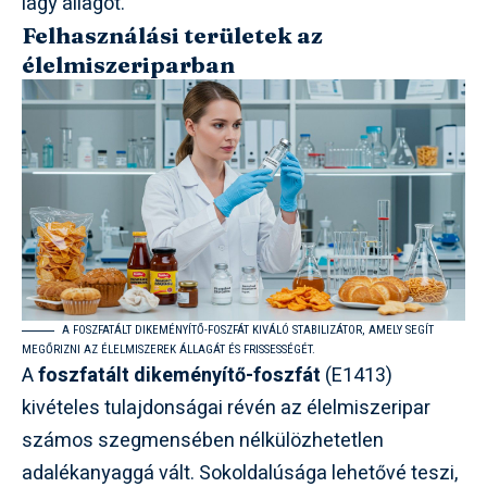
lágy állagot.
Felhasználási területek az
élelmiszeriparban
A FOSZFATÁLT DIKEMÉNYÍTŐ-FOSZFÁT KIVÁLÓ STABILIZÁTOR, AMELY SEGÍT
MEGŐRIZNI AZ ÉLELMISZEREK ÁLLAGÁT ÉS FRISSESSÉGÉT.
A
foszfatált dikeményítő-foszfát
(E1413)
kivételes tulajdonságai révén az élelmiszeripar
számos szegmensében nélkülözhetetlen
adalékanyaggá vált. Sokoldalúsága lehetővé teszi,