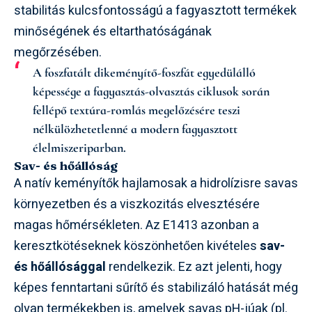
stabilitás kulcsfontosságú a fagyasztott termékek
minőségének és eltarthatóságának
megőrzésében.
A foszfatált dikeményítő-foszfát egyedülálló
képessége a fagyasztás-olvasztás ciklusok során
fellépő textúra-romlás megelőzésére teszi
nélkülözhetetlenné a modern fagyasztott
élelmiszeriparban.
Sav- és hőállóság
A natív keményítők hajlamosak a hidrolízisre savas
környezetben és a viszkozitás elvesztésére
magas hőmérsékleten. Az E1413 azonban a
keresztkötéseknek köszönhetően kivételes
sav-
és hőállósággal
rendelkezik. Ez azt jelenti, hogy
képes fenntartani sűrítő és stabilizáló hatását még
olyan termékekben is, amelyek savas pH-júak (pl.