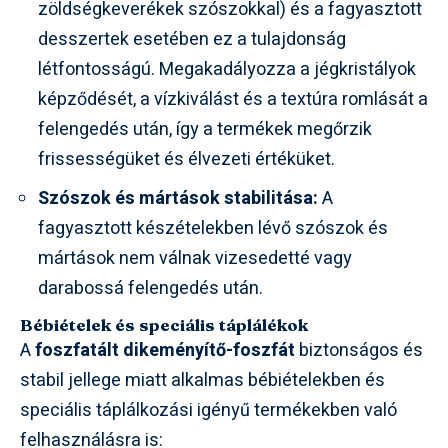
zöldségkeverékek szószokkal) és a fagyasztott
desszertek esetében ez a tulajdonság
létfontosságú. Megakadályozza a jégkristályok
képződését, a vízkiválást és a textúra romlását a
felengedés után, így a termékek megőrzik
frissességüket és élvezeti értéküket.
Szószok és mártások stabilitása:
A
fagyasztott készételekben lévő szószok és
mártások nem válnak vizesedetté vagy
darabossá felengedés után.
Bébiételek és speciális táplálékok
A
foszfatált dikeményítő-foszfát
biztonságos és
stabil jellege miatt alkalmas bébiételekben és
speciális táplálkozási igényű termékekben való
felhasználásra is: