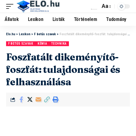
Aa
Állatok
Lexikon
Listák
Történelem
Tudomány
Elo.hu
>
Lexikon
>
F betűs szavak
>
Foszfatált dikeményítő-foszfát: tulajdonságai és felhasználása
F BETŰS SZAVAK
KÉMIA
TECHNIKA
Foszfatált dikeményítő-
foszfát: tulajdonságai és
felhasználása