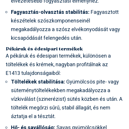
élvezetesebb fogyasztási élményhez.
Fagyasztás-olvasztás stabilitás:
Fagyasztott
készételek szószkomponenseinél
megakadályozza a szósz elvékonyodását vagy
kicsapódását felengedés után.
Pékáruk és édesipari termékek
A pékáruk és édesipari termékek, különösen a
töltelékek és krémek, nagyban profitálnak az
E1413 tulajdonságaiból:
Töltelékek stabilitása:
Gyümölcsös pite- vagy
süteménytöltelékekben megakadályozza a
vízkiválást (szinerézist) sütés közben és után. A
töltelék megőrzi sűrű, stabil állagát, és nem
áztatja el a tésztát.
Hő- és savállóság:
Savas gyümölcsökkel