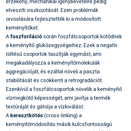
érzékeny, mechanikai igénybevételre pedig
elveszíti viszkozitását. Ezen problémák
orvoslására fejlesztették ki a módosított
keményítőket.
A
foszforiláció
során foszfátcsoportok kötődnek
a keményítő glükózegységeihez. Ezek a negatív
töltésű csoportok taszítják egymást, ami
megakadályozza a keményítőmolekulák
aggregációját, és ezáltal növeli a paszta
stabilitását és csökkenti a retrogradációt.
Ezenkívül a foszfátcsoportok növelik a keményítő
vízmegkötő képességét, ami javítja a termék
textúráját és gátolja a vízkiválást.
A
keresztkötés
(cross-linking) a
keményítőmódosítás másik kulcsfontosságú