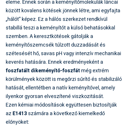
eleme. Ennek során a keményítőmolekulák láncai
között kovalens kötések jönnek létre, ami egyfajta
„hálót” képez. Ez a hálós szerkezet rendkívül
stabillá teszi a keményítőt a külső behatásokkal
szemben. A keresztkötések gátolják a
keményítőszemcsék túlzott duzzadását és
szétesését hő, savas pH vagy intenzív mechanikai
keverés hatására. Ennek eredményeként a
foszfatált dikeményítő-foszfát
még extrém
körülmények között is megőrzi sűrítő és stabilizáló
hatását, ellentétben a natív keményítővel, amely
ilyenkor gyorsan elveszítené viszkozitását.
Ezen kémiai módosítások együttesen biztosítják
az
E1413
számára a következő kiemelkedő
előnyöket: