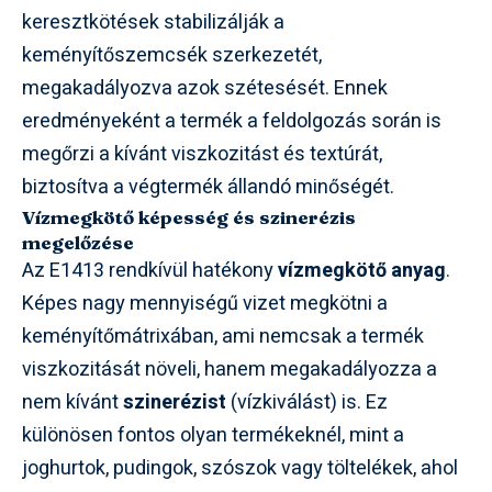
keresztkötések stabilizálják a
keményítőszemcsék szerkezetét,
megakadályozva azok szétesését. Ennek
eredményeként a termék a feldolgozás során is
megőrzi a kívánt viszkozitást és textúrát,
biztosítva a végtermék állandó minőségét.
Vízmegkötő képesség és szinerézis
megelőzése
Az E1413 rendkívül hatékony
vízmegkötő anyag
.
Képes nagy mennyiségű vizet megkötni a
keményítőmátrixában, ami nemcsak a termék
viszkozitását növeli, hanem megakadályozza a
nem kívánt
szinerézist
(vízkiválást) is. Ez
különösen fontos olyan termékeknél, mint a
joghurtok, pudingok, szószok vagy töltelékek, ahol