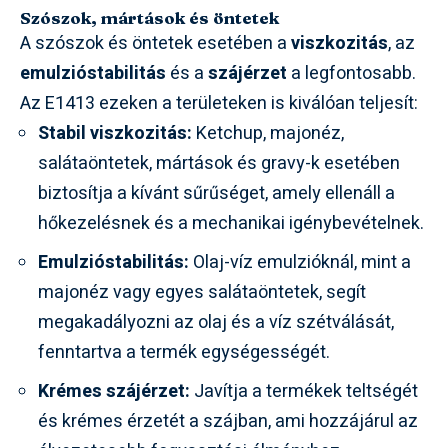
Szószok, mártások és öntetek
A szószok és öntetek esetében a
viszkozitás
, az
emulzióstabilitás
és a
szájérzet
a legfontosabb.
Az E1413 ezeken a területeken is kiválóan teljesít:
Stabil viszkozitás:
Ketchup, majonéz,
salátaöntetek, mártások és gravy-k esetében
biztosítja a kívánt sűrűséget, amely ellenáll a
hőkezelésnek és a mechanikai igénybevételnek.
Emulzióstabilitás:
Olaj-víz emulzióknál, mint a
majonéz vagy egyes salátaöntetek, segít
megakadályozni az olaj és a víz szétválását,
fenntartva a termék egységességét.
Krémes szájérzet:
Javítja a termékek teltségét
és krémes érzetét a szájban, ami hozzájárul az