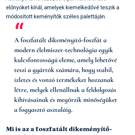
előnyöket kínál, amelyek kiemelkedővé teszik a
módosított keményítők széles palettáján.
A foszfatált dikeményítő-foszfát a
modern élelmiszer-technológia egyik
kulcsfontosságú eleme, amely lehetővé
teszi a gyártók számára, hogy stabil,
ízletes és vonzó termékeket hozzanak
létre, melyek ellenállnak a feldolgozás
kihívásainak és megőrzik minőségüket
a fogyasztó asztaláig.
Mi is az a foszfatált dikeményítő-