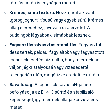
tárolás során is egységes marad.
Krémes, sima textúra:
Hozzájárul a kívánt
„görög joghurt” típusú vagy egyéb sűrű, krémes
állag eléréséhez, javítva a szájérzetet. A
puddingok lágyabbak, simábbak lesznek.
Fagyasztás-olvasztás stabilitás:
Fagyasztott
desszertek, például fagylaltok vagy fagyasztott
joghurtok esetén biztosítja, hogy a termék ne
váljon jégkristályossá vagy vizesedetté
felengedés után, megőrizve eredeti textúráját.
Savállóság:
A joghurtok savas pH-ja nem
befolyásolja az E1413 sűrítő és stabilizáló
képességét, így a termék állaga konzisztens
marad.