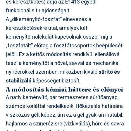
és keresztkötés) adja az E1413 egyedi
funkcionális tulajdonságait.
A „dikeményítő-foszfát” elnevezés a
keresztkötésekre utal, amelyek két
keményítőmolekulát kapcsolnak össze, míg a
„foszfatált” előtag a foszfátcsoportok beépülését
jelöli. Ez a kettős módosítás rendkívül ellenállóvá
teszi a keményítőt a hővel, savval és mechanikai
nyíróerőkkel szemben, miközben kiváló
sűrítő és
stabilizáló
képességet biztosít.
A módosítás kémiai háttere és előnyei
A natív keményítő, bár természetes sűrítőanyag,
számos korláttal rendelkezik. Hőkezelés hatására
viszkózus gélt képez, ám ez a gél gyakran instabil:
hajlamos a szinerézisre (vízkiválás), hőre és savra