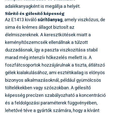
adalékanyagként is megállja a helyét.
Sűrítő és gélesítő képesség
Az E1413 kiváló
sűrítőanyag
, amely viszkózus, de
sima és krémes állagot biztosít az
élelmiszereknek. A keresztkötések miatt a
keményítőszemcsék ellenállnak a túlzott
duzzadásnak, így a paszta viszkozitása stabil
marad még intenzív hőkezelés mellett is. A
foszfátcsoportok hozzájárulnak a tiszta, átlátszó
gélek kialakulásához, ami esztétikailag is előnyös
bizonyos alkalmazásoknál, például gyümölcsös
töltelékekben vagy szószokban. A gélesítő
képesség precízen szabályozható a koncentráció
és a feldolgozási paraméterek függvényében,
lehetővé téve a gyártók számára, hogy a kívánt