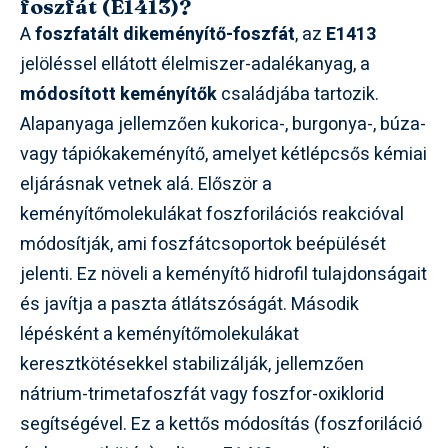
foszfát (E1413)?
A
foszfatált dikeményítő-foszfát
, az
E1413
jelöléssel ellátott élelmiszer-adalékanyag, a
módosított keményítők
családjába tartozik.
Alapanyaga jellemzően kukorica-, burgonya-, búza-
vagy tápiókakeményítő, amelyet kétlépcsős kémiai
eljárásnak vetnek alá. Először a
keményítőmolekulákat foszforilációs reakcióval
módosítják, ami foszfátcsoportok beépülését
jelenti. Ez növeli a keményítő hidrofil tulajdonságait
és javítja a paszta átlátszóságát. Második
lépésként a keményítőmolekulákat
keresztkötésekkel stabilizálják, jellemzően
nátrium-trimetafoszfát vagy foszfor-oxiklorid
segítségével. Ez a kettős módosítás (foszforiláció