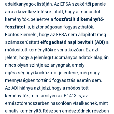
adalékanyagok listáján. Az EFSA szakértői panele
arra a következtetésre jutott, hogy a módosított
keményítők, beleértve a
foszfatált dikeményítő-
foszfátot
is, biztonságosan fogyaszthatók.
Fontos kiemelni, hogy az EFSA nem állapított meg
számszerűsített
elfogadható napi bevitelt (ADI)
a
módosított keményítőkre vonatkozóan. Ez azt
jelenti, hogy a jelenlegi tudományos adatok alapján
nincs olyan szintje az anyagnak, amely
egészségügyi kockázatot jelentene, még nagy
mennyiségben történő fogyasztás esetén sem.
Az ADI hiánya azt jelzi, hogy a módosított
keményítők, mint amilyen az E1413 is, az
emésztőrendszerben hasonlóan viselkednek, mint
a natív keményítő. Részben emésztődnek, részben