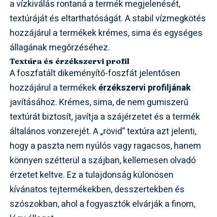
a vízkiválás rontaná a termék megjelenését,
textúráját és eltarthatóságát. A stabil vízmegkötés
hozzájárul a termékek krémes, sima és egységes
állagának megőrzéséhez.
Textúra és érzékszervi profil
A foszfatált dikeményítő-foszfát jelentősen
hozzájárul a termékek
érzékszervi profiljának
javításához. Krémes, sima, de nem gumiszerű
textúrát biztosít, javítja a szájérzetet és a termék
általános vonzerejét. A „rövid” textúra azt jelenti,
hogy a paszta nem nyúlós vagy ragacsos, hanem
könnyen szétterül a szájban, kellemesen olvadó
érzetet keltve. Ez a tulajdonság különösen
kívánatos tejtermékekben, desszertekben és
szószokban, ahol a fogyasztók elvárják a finom,