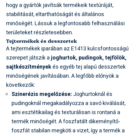
hogy a gyártók javítsák termékeik textúráját,
stabilitását, eltarthatóságát és általános
minőségét. Lássuk a legfontosabb felhasználási
területeket részletesebben.
Tejtermékek és desszertek
A tejtermékek iparában az E1413 kulcsfontosságú
szerepet játszik a
joghurtok, pudingok, tejfölök,
sajtkészítmények
és egyéb tej alapú desszertek
minőségének javításában. A legfőbb előnyök a
következők:
Szinerézis megelőzése:
Joghurtoknál és
pudingoknál megakadályozza a savó kiválását,
ami esztétikailag és texturálisan is rontaná a
termék minőségét. A foszfatált dikeményítő-
foszfát stabilan megköti a vizet, így a termék a