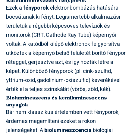
Katódlumineszcens fényporok
Ezek a
fényporok
elektronbombázás hatására
bocsátanak ki fényt. Legismertebb alkalmazási
területük a régebbi képcsöves televíziók és
monitorok (CRT, Cathode Ray Tube) képernyői
voltak. A katódból kilépő elektronok felgyorsítva
ütköztek a képernyő belső felületét borító fénypor
réteggel, gerjesztve azt, és így hozták létre a
képet. Különböző fényporok (pl. cink-szulfid,
yttrium-oxid, gadolínium-oxiszulfid) keverékével
érték el a teljes színskálát (vörös, zöld, kék).
Biolumineszcens és kemilumineszcens
anyagok
Bár nem klasszikus értelemben vett fényporok,
érdemes megemlíteni ezeket a rokon
jelenségeket. A
biolumineszcencia
biológiai