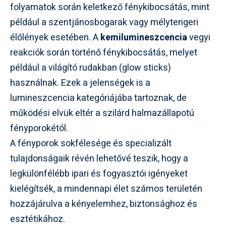
folyamatok során keletkező fénykibocsátás, mint
például a szentjánosbogarak vagy mélytengeri
élőlények esetében. A
kemilumineszcencia
vegyi
reakciók során történő fénykibocsátás, melyet
például a világító rudakban (glow sticks)
használnak. Ezek a jelenségek is a
lumineszcencia kategóriájába tartoznak, de
működési elvük eltér a szilárd halmazállapotú
fényporokétól.
A fényporok sokfélesége és specializált
tulajdonságaik révén lehetővé teszik, hogy a
legkülönfélébb ipari és fogyasztói igényeket
kielégítsék, a mindennapi élet számos területén
hozzájárulva a kényelemhez, biztonsághoz és
esztétikához.