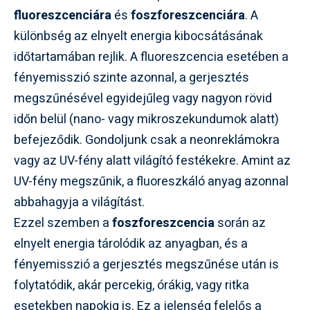
fluoreszcenciára
és
foszforeszcenciára
. A
különbség az elnyelt energia kibocsátásának
időtartamában rejlik. A fluoreszcencia esetében a
fényemisszió szinte azonnal, a gerjesztés
megszűnésével egyidejűleg vagy nagyon rövid
időn belül (nano- vagy mikroszekundumok alatt)
befejeződik. Gondoljunk csak a neonreklámokra
vagy az UV-fény alatt világító festékekre. Amint az
UV-fény megszűnik, a fluoreszkáló anyag azonnal
abbahagyja a világítást.
Ezzel szemben a
foszforeszcencia
során az
elnyelt energia tárolódik az anyagban, és a
fényemisszió a gerjesztés megszűnése után is
folytatódik, akár percekig, órákig, vagy ritka
esetekben napokig is. Ez a jelenség felelős a