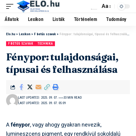
Aa
Állatok
Lexikon
Listák
Történelem
Tudomány
Elo.hu
>
Lexikon
>
F betűs szavak
>
Fénypor: tulajdonságai, típusai és felhasználása
F BETŰS SZAVAK
TECHNIKA
Fénypor: tulajdonságai,
típusai és felhasználása
LAST UPDATED: 2025. 09. 07.
33 MIN READ
LAST UPDATED: 2025. 09. 07. 05:09
A
fénypor
, vagy ahogy gyakran nevezik,
lumineszcens pigment, egy rendkívül sokoldalú