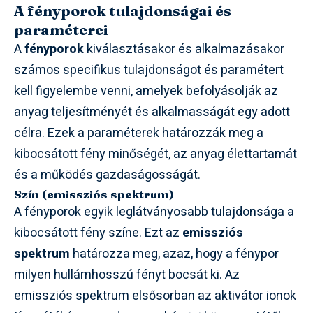
A fényporok tulajdonságai és
paraméterei
A
fényporok
kiválasztásakor és alkalmazásakor
számos specifikus tulajdonságot és paramétert
kell figyelembe venni, amelyek befolyásolják az
anyag teljesítményét és alkalmasságát egy adott
célra. Ezek a paraméterek határozzák meg a
kibocsátott fény minőségét, az anyag élettartamát
és a működés gazdaságosságát.
Szín (emissziós spektrum)
A fényporok egyik leglátványosabb tulajdonsága a
kibocsátott fény színe. Ezt az
emissziós
spektrum
határozza meg, azaz, hogy a fénypor
milyen hullámhosszú fényt bocsát ki. Az
emissziós spektrum elsősorban az aktivátor ionok