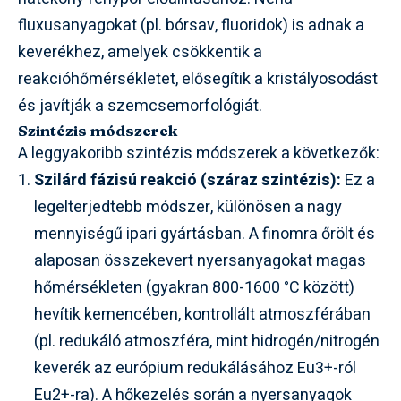
fluxusanyagokat (pl. bórsav, fluoridok) is adnak a
keverékhez, amelyek csökkentik a
reakcióhőmérsékletet, elősegítik a kristályosodást
és javítják a szemcsemorfológiát.
Szintézis módszerek
A leggyakoribb szintézis módszerek a következők:
Szilárd fázisú reakció (száraz szintézis):
Ez a
legelterjedtebb módszer, különösen a nagy
mennyiségű ipari gyártásban. A finomra őrölt és
alaposan összekevert nyersanyagokat magas
hőmérsékleten (gyakran 800-1600 °C között)
hevítik kemencében, kontrollált atmoszférában
(pl. redukáló atmoszféra, mint hidrogén/nitrogén
keverék az európium redukálásához Eu3+-ról
Eu2+-ra). A hőkezelés során a nyersanyagok