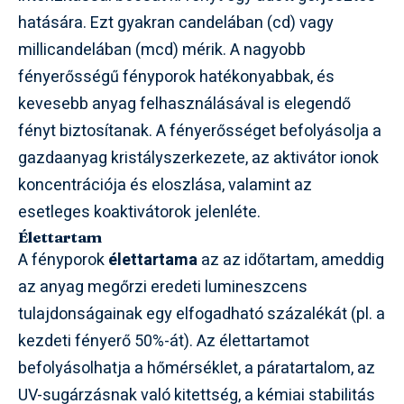
hatására. Ezt gyakran candelában (cd) vagy
millicandelában (mcd) mérik. A nagyobb
fényerősségű fényporok hatékonyabbak, és
kevesebb anyag felhasználásával is elegendő
fényt biztosítanak. A fényerősséget befolyásolja a
gazdaanyag kristályszerkezete, az aktivátor ionok
koncentrációja és eloszlása, valamint az
esetleges koaktivátorok jelenléte.
Élettartam
A fényporok
élettartama
az az időtartam, ameddig
az anyag megőrzi eredeti lumineszcens
tulajdonságainak egy elfogadható százalékát (pl. a
kezdeti fényerő 50%-át). Az élettartamot
befolyásolhatja a hőmérséklet, a páratartalom, az
UV-sugárzásnak való kitettség, a kémiai stabilitás