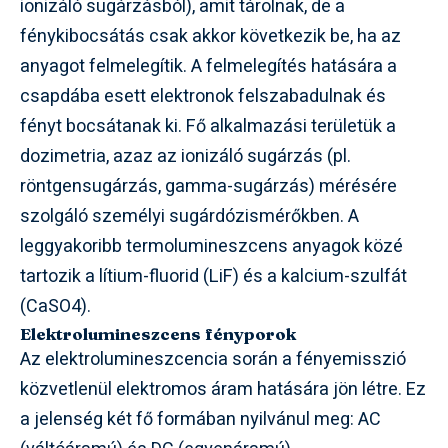
ionizáló sugárzásból), amit tárolnak, de a
fénykibocsátás csak akkor következik be, ha az
anyagot felmelegítik. A felmelegítés hatására a
csapdába esett elektronok felszabadulnak és
fényt bocsátanak ki. Fő alkalmazási területük a
dozimetria, azaz az ionizáló sugárzás (pl.
röntgensugárzás, gamma-sugárzás) mérésére
szolgáló személyi sugárdózismérőkben. A
leggyakoribb termolumineszcens anyagok közé
tartozik a lítium-fluorid (LiF) és a kalcium-szulfát
(CaSO4).
Elektrolumineszcens fényporok
Az elektrolumineszcencia során a fényemisszió
közvetlenül elektromos áram hatására jön létre. Ez
a jelenség két fő formában nyilvánul meg: AC