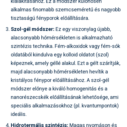
kialakításához. Ez a módszer különösen
alkalmas finomabb szemcseméretű és nagyobb
tisztaságú fényporok előállítására.
Szol-gél módszer:
Ez egy viszonylag újabb,
alacsonyabb hőmérsékleten is alkalmazható
szintézis technika. Fém-alkoxidok vagy fém-sók
oldatából kiindulva egy kolloid oldatot (szol)
képeznek, amely géllé alakul. Ezt a gélt szárítják,
majd alacsonyabb hőmérsékleten hevítik a
kristályos fénypor előállításához. A szol-gél
módszer előnye a kiváló homogenitás és a
nanorészecskék előállításának lehetősége, ami
speciális alkalmazásokhoz (pl. kvantumpontok)
ideális.
Hidrotermális szintézis:
Magas nyomáson és