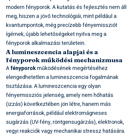
modern fényporok. A kutatás és fejlesztés nem áll
meg, hiszen a jövő technológiái, mint például a
kvantumpontok, még precízebb fényemissziót
ígérnek, újabb lehetőségeket nyitva meg a
fényporok alkalmazási területein.
A lumineszcencia alapjai és a
fényporok működési mechanizmusa
A
fényporok
működésének megértéséhez
elengedhetetlen a lumineszcencia fogalmának
tisztázása. A lumineszcencia egy olyan
fényemissziós jelenség, amely nem hőhatás
(izzás) következtében jön létre, hanem más
energiaforrások, például elektromágneses
sugárzás (UV-fény, röntgensugárzás), elektronok,
vegyi reakciók vagy mechanikai stressz hatására.