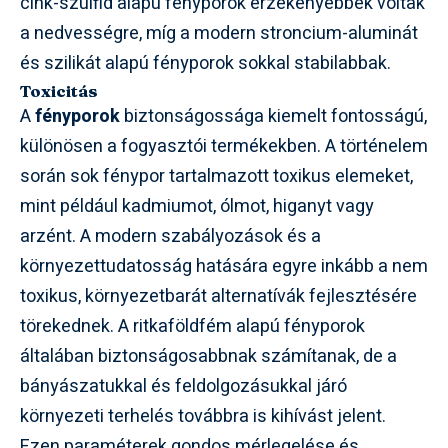
cink-szulfid alapú fényporok érzékenyebbek voltak
a nedvességre, míg a modern stroncium-aluminát
és szilikát alapú fényporok sokkal stabilabbak.
Toxicitás
A
fényporok
biztonságossága kiemelt fontosságú,
különösen a fogyasztói termékekben. A történelem
során sok fénypor tartalmazott toxikus elemeket,
mint például kadmiumot, ólmot, higanyt vagy
arzént. A modern szabályozások és a
környezettudatosság hatására egyre inkább a nem
toxikus, környezetbarát alternatívák fejlesztésére
törekednek. A ritkaföldfém alapú fényporok
általában biztonságosabbnak számítanak, de a
bányászatukkal és feldolgozásukkal járó
környezeti terhelés továbbra is kihívást jelent.
Ezen paraméterek gondos mérlegelése és