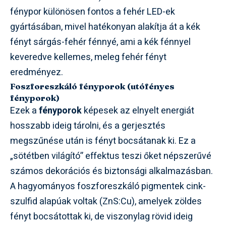
fénypor különösen fontos a fehér LED-ek
gyártásában, mivel hatékonyan alakítja át a kék
fényt sárgás-fehér fénnyé, ami a kék fénnyel
keveredve kellemes, meleg fehér fényt
eredményez.
Foszforeszkáló fényporok (utófényes
fényporok)
Ezek a
fényporok
képesek az elnyelt energiát
hosszabb ideig tárolni, és a gerjesztés
megszűnése után is fényt bocsátanak ki. Ez a
„sötétben világító” effektus teszi őket népszerűvé
számos dekorációs és biztonsági alkalmazásban.
A hagyományos foszforeszkáló pigmentek cink-
szulfid alapúak voltak (ZnS:Cu), amelyek zöldes
fényt bocsátottak ki, de viszonylag rövid ideig