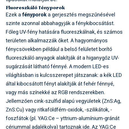
Fluoreszkáló fényporok
Ezek a
fényporok
a gerjesztés megszűnésével
szinte azonnal abbahagyják a fénykibocsátást.
Főleg UV-fény hatására fluoreszkálnak, és számos
területen alkalmazzák őket. A hagyományos
fénycsövekben például a belső felületet borító
fluoreszkáló anyagok alakítják át a higanygőz UV-
sugárzását látható fénnyé. A modern LED-es
világításban is kulcsszerepet játszanak: a kék LED
által kibocsátott fényt alakítják át fehér fénnyé,
vagy más színekké az RGB rendszerekben.
Jellemzően cink-szulfid alapú vegyületek (ZnS:Ag,
ZnS:Cu) vagy ritkaföldfém-oxidok, -szilikátok, -
foszfátok (pl. YAG:Ce – yttrium-alumínium-gránát
cériummal adalékolva) tartoznak ide. Az YAG:Ce