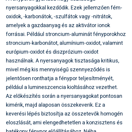
nyersanyagokkal kezdődik. Ezek jellemzően fém-
oxidok, -karbonátok, -szulfátok vagy -nitrátok,
amelyek a gazdaanyag és az aktivátor ionok
forrásai. Például stroncium-aluminát fényporokhoz
stroncium-karbonátot, alumínium-oxidot, valamint
európium-oxidot és diszprózium-oxidot
használnak. A nyersanyagok tisztasága kritikus,
mivel még kis mennyiségű szennyeződés is
jelentősen ronthatja a fénypor teljesítményét,
például a lumineszcencia kioltásához vezethet.
Az előkészítés során a nyersanyagokat pontosan
kimérik, majd alaposan összekeverik. Ez a
keverési lépés biztosítja az összetevők homogén
eloszlását, ami elengedhetetlen a konzisztens és
hatékony fénypor előállításához. Néha