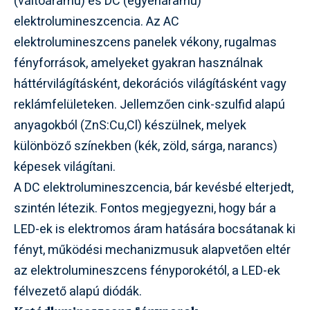
(váltóáramú) és DC (egyenáramú)
elektrolumineszcencia. Az AC
elektrolumineszcens panelek vékony, rugalmas
fényforrások, amelyeket gyakran használnak
háttérvilágításként, dekorációs világításként vagy
reklámfelületeken. Jellemzően cink-szulfid alapú
anyagokból (ZnS:Cu,Cl) készülnek, melyek
különböző színekben (kék, zöld, sárga, narancs)
képesek világítani.
A DC elektrolumineszcencia, bár kevésbé elterjedt,
szintén létezik. Fontos megjegyezni, hogy bár a
LED-ek is elektromos áram hatására bocsátanak ki
fényt, működési mechanizmusuk alapvetően eltér
az elektrolumineszcens fényporokétól, a LED-ek
félvezető alapú diódák.