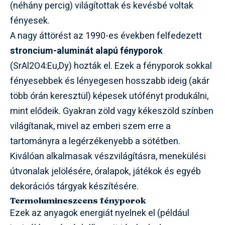
(néhány percig) világítottak és kevésbé voltak
fényesek.
A nagy áttörést az 1990-es években felfedezett
stroncium-aluminát alapú fényporok
(SrAl2O4:Eu,Dy) hozták el. Ezek a fényporok sokkal
fényesebbek és lényegesen hosszabb ideig (akár
több órán keresztül) képesek utófényt produkálni,
mint elődeik. Gyakran zöld vagy kékeszöld színben
világítanak, mivel az emberi szem erre a
tartományra a legérzékenyebb a sötétben.
Kiválóan alkalmasak vészvilágításra, menekülési
útvonalak jelölésére, óralapok, játékok és egyéb
dekorációs tárgyak készítésére.
Termolumineszcens fényporok
Ezek az anyagok energiát nyelnek el (például