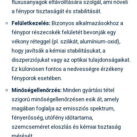
fluxusanyagok eltávolítására szolgál, ami növeli
a fénypor tisztaságát és stabilitását.
Felületkezelés:
Bizonyos alkalmazásokhoz a
fénypor részecskék felületét bevonják egy
vékony réteggel (pl. szilikát, alumínium-oxid),
hogy javítsák a kémiai stabilitásukat, a
diszperziójukat vagy az optikai tulajdonságaikat.
Ez különösen fontos a nedvességre érzékeny
fényporok esetében.
Minőségellenőrzés:
Minden gyártási tétel
szigorú minőségellenőrzésen esik át, amely
magában foglalja az emissziós spektrum,
fényerősség, utófény időtartama,
szemcseméret eloszlás és kémiai tisztaság
mérését.