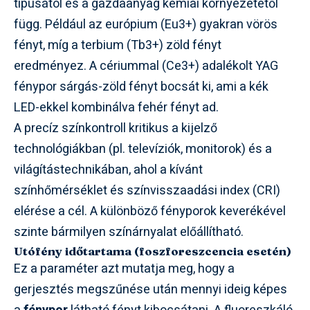
típusától és a gazdaanyag kémiai környezetétől
függ. Például az európium (Eu3+) gyakran vörös
fényt, míg a terbium (Tb3+) zöld fényt
eredményez. A cériummal (Ce3+) adalékolt YAG
fénypor sárgás-zöld fényt bocsát ki, ami a kék
LED-ekkel kombinálva fehér fényt ad.
A precíz színkontroll kritikus a kijelző
technológiákban (pl. televíziók, monitorok) és a
világítástechnikában, ahol a kívánt
színhőmérséklet és színvisszaadási index (CRI)
elérése a cél. A különböző fényporok keverékével
szinte bármilyen színárnyalat előállítható.
Utófény időtartama (foszforeszcencia esetén)
Ez a paraméter azt mutatja meg, hogy a
gerjesztés megszűnése után mennyi ideig képes