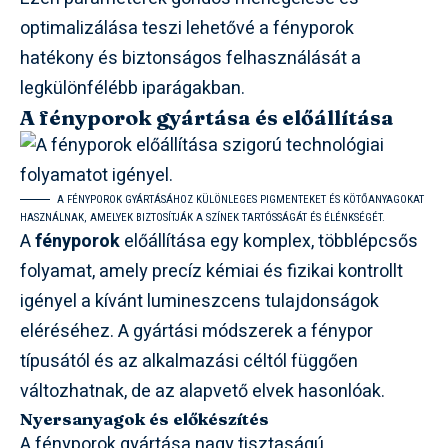
optimalizálása teszi lehetővé a fényporok
hatékony és biztonságos felhasználását a
legkülönfélébb iparágakban.
A fényporok gyártása és előállítása
A FÉNYPOROK GYÁRTÁSÁHOZ KÜLÖNLEGES PIGMENTEKET ÉS KÖTŐANYAGOKAT
HASZNÁLNAK, AMELYEK BIZTOSÍTJÁK A SZÍNEK TARTÓSSÁGÁT ÉS ÉLÉNKSÉGÉT.
A
fényporok
előállítása egy komplex, többlépcsős
folyamat, amely precíz kémiai és fizikai kontrollt
igényel a kívánt lumineszcens tulajdonságok
eléréséhez. A gyártási módszerek a fénypor
típusától és az alkalmazási céltól függően
változhatnak, de az alapvető elvek hasonlóak.
Nyersanyagok és előkészítés
A fényporok gyártása nagy tisztaságú