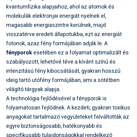
kvantumfizika alapjaihoz, ahol az atomok és
molekulák elektronjai energiát nyelnek el,
magasabb energiaszintre kerülnek, majd
visszatérve eredeti állapotukba, ezt az energiát
fotonok, azaz fény formájában adják le. A
fényporok
esetében ez a folyamat optimalizált és
szabályozott, lehetővé téve a kívánt színű és
intenzitású fény kibocsátását, gyakran hosszú
ideig tartó utófény formájában, ami a sötétben
világító tárgyak alapja.
A technológia fejlődésével a fényporok is
folyamatosan fejlődnek. A kezdeti, gyakran toxikus
anyagokat tartalmazó vegyületeket felváltották az
egyre biztonságosabb, hatékonyabb és
specifikusabb tulajdonságokkal rendelkező