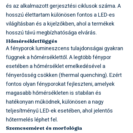
és az alkalmazott gerjesztési ciklusok száma. A
hosszú élettartam különösen fontos a LED-es
világításban és a kijelzőkben, ahol a termékek
hosszú távú megbízhatósága elvárás.
Hőmérsékletfüggés
A fényporok lumineszcens tulajdonságai gyakran
függnek a hőmérséklettől. A legtöbb fénypor
esetében a hőmérséklet emelkedésével a
fényerősség csökken (thermal quenching). Ezért
fontos olyan fényporokat fejleszteni, amelyek
magasabb hőmérsékleten is stabilan és
hatékonyan működnek, különösen a nagy
teljesítményű LED-ek esetében, ahol jelentős
hőtermelés léphet fel.
Szemcseméret és morfológia