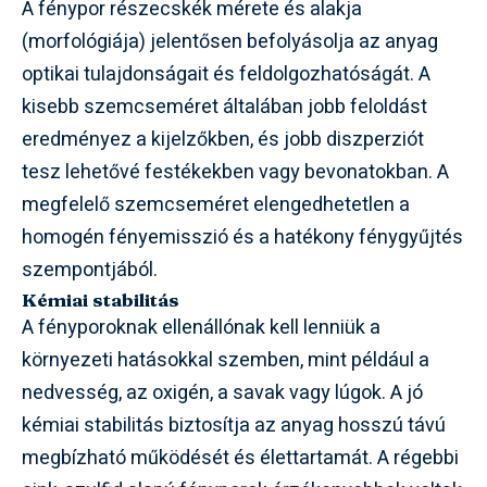
A fénypor részecskék mérete és alakja
(morfológiája) jelentősen befolyásolja az anyag
optikai tulajdonságait és feldolgozhatóságát. A
kisebb szemcseméret általában jobb feloldást
eredményez a kijelzőkben, és jobb diszperziót
tesz lehetővé festékekben vagy bevonatokban. A
megfelelő szemcseméret elengedhetetlen a
homogén fényemisszió és a hatékony fénygyűjtés
szempontjából.
Kémiai stabilitás
A fényporoknak ellenállónak kell lenniük a
környezeti hatásokkal szemben, mint például a
nedvesség, az oxigén, a savak vagy lúgok. A jó
kémiai stabilitás biztosítja az anyag hosszú távú
megbízható működését és élettartamát. A régebbi