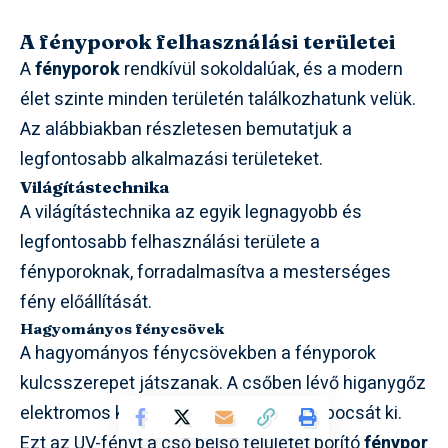
A fényporok felhasználási területei
A
fényporok
rendkívül sokoldalúak, és a modern
élet szinte minden területén találkozhatunk velük.
Az alábbiakban részletesen bemutatjuk a
legfontosabb alkalmazási területeket.
Világítástechnika
A világítástechnika az egyik legnagyobb és
legfontosabb felhasználási területe a
fényporoknak, forradalmasítva a mesterséges
fény előállítását.
Hagyományos fénycsövek
A hagyományos fénycsövekben a fényporok
kulcsszerepet játszanak. A csőben lévő higanygőz
elektromos kisülés hatására UV-fényt bocsát ki.
Ezt az UV-fényt a cső belső felületét borító
fénypor