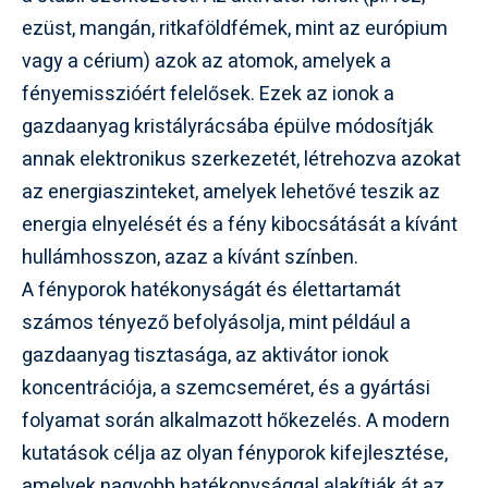
ezüst, mangán, ritkaföldfémek, mint az európium
vagy a cérium) azok az atomok, amelyek a
fényemisszióért felelősek. Ezek az ionok a
gazdaanyag kristályrácsába épülve módosítják
annak elektronikus szerkezetét, létrehozva azokat
az energiaszinteket, amelyek lehetővé teszik az
energia elnyelését és a fény kibocsátását a kívánt
hullámhosszon, azaz a kívánt színben.
A fényporok hatékonyságát és élettartamát
számos tényező befolyásolja, mint például a
gazdaanyag tisztasága, az aktivátor ionok
koncentrációja, a szemcseméret, és a gyártási
folyamat során alkalmazott hőkezelés. A modern
kutatások célja az olyan fényporok kifejlesztése,
amelyek nagyobb hatékonysággal alakítják át az