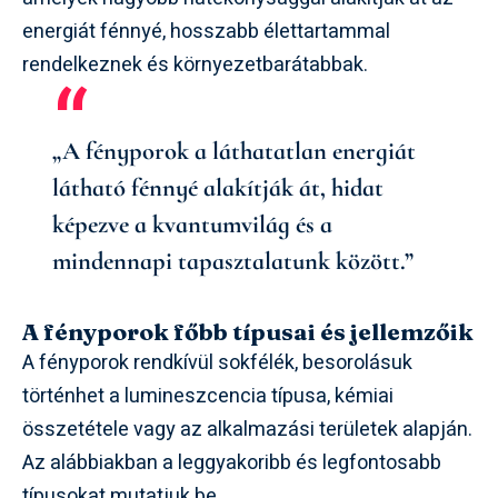
energiát fénnyé, hosszabb élettartammal
rendelkeznek és környezetbarátabbak.
„A fényporok a láthatatlan energiát
látható fénnyé alakítják át, hidat
képezve a kvantumvilág és a
mindennapi tapasztalatunk között.”
A fényporok főbb típusai és jellemzőik
A fényporok rendkívül sokfélék, besorolásuk
történhet a lumineszcencia típusa, kémiai
összetétele vagy az alkalmazási területek alapján.
Az alábbiakban a leggyakoribb és legfontosabb
típusokat mutatjuk be.