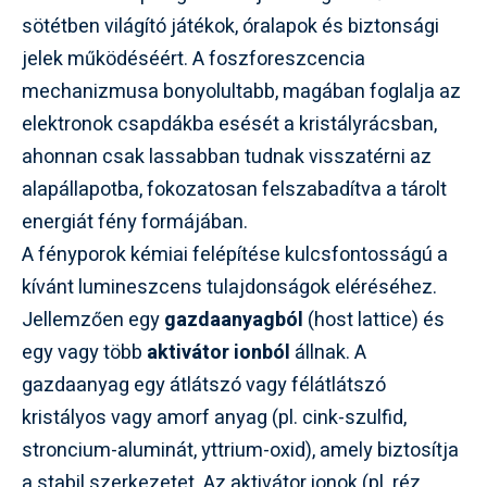
sötétben világító játékok, óralapok és biztonsági
jelek működéséért. A foszforeszcencia
mechanizmusa bonyolultabb, magában foglalja az
elektronok csapdákba esését a kristályrácsban,
ahonnan csak lassabban tudnak visszatérni az
alapállapotba, fokozatosan felszabadítva a tárolt
energiát fény formájában.
A fényporok kémiai felépítése kulcsfontosságú a
kívánt lumineszcens tulajdonságok eléréséhez.
Jellemzően egy
gazdaanyagból
(host lattice) és
egy vagy több
aktivátor ionból
állnak. A
gazdaanyag egy átlátszó vagy félátlátszó
kristályos vagy amorf anyag (pl. cink-szulfid,
stroncium-aluminát, yttrium-oxid), amely biztosítja
a stabil szerkezetet. Az aktivátor ionok (pl. réz,