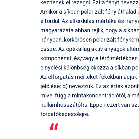
kezdenek el rezegni. Ezt a fényt nevezz
Amikor a síkban polarizált fény áthalad 
elfordul. Az elfordulás mértéke és irán
magyarázata abban rejlik, hogy a síkban
irányban, körkörösen polarizált fénykom
össze. Az optikailag aktív anyagok eltér
komponenst, és/vagy eltérő mértékben 
elnyelési különbség okozza a síkban pola
Az elforgatás mértékét fokokban adjuk
jelölése: α) nevezzük. Ez az érték az
mivel függ a mintakoncentrációtól, a m
hullámhosszától is. Éppen ezért van szü
forgatóképességre.