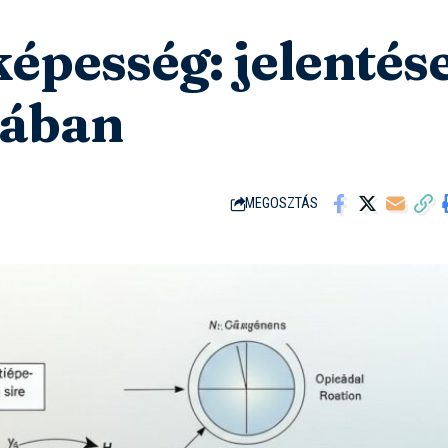
képesség: jelentés
iában
MEGOSZTÁS