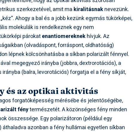
egyértelművé, hogy az optikai aktivitás szorosan
etrikus szerkezetével, amit ma
kiralitásnak
nevezünk.
 „kéz”. Ahogy a bal és a jobb kezünk egymás tükörképei,
rális molekulák is rendelkeznek egy nem
tükörképi párokat
enantiomereknek
hívjuk. Az
ságaikban (olvadáspont, forráspont, oldhatóság)
ódon lépnek kölcsönhatásba a síkban polarizált fénnyel.
ával megegyező irányba (jobbra, dextrorotációs), a
rányba (balra, levorotációs) forgatja el a fény síkját,
y és az optikai aktivitás
lagos forgatóképesség mérésébe és jelentőségébe,
arizált fény
természetét. A közönséges fény minden
ok összessége. Egy polarizátoron (például egy
) áthaladva azonban a fény hullámai egyetlen síkban