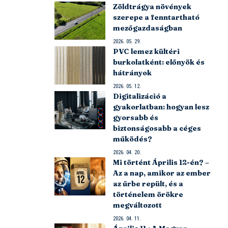
Zöldtrágya növények
szerepe a fenntartható
mezőgazdaságban
2026. 05. 29.
PVC lemez kültéri
burkolatként: előnyök és
hátrányok
2026. 05. 12.
Digitalizáció a
gyakorlatban: hogyan lesz
gyorsabb és
biztonságosabb a céges
működés?
2026. 04. 20.
Mi történt Április 12-én? –
Az a nap, amikor az ember
az űrbe repült, és a
történelem örökre
megváltozott
2026. 04. 11.