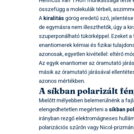
Henricus van ‘t Hoff munkássága tette 
összefügg a molekulák térbeli, aszimm
A
kiralitás
görög eredetű szó, jelentése
de egymásra nem illeszthetők, úgy a ki
szuperponálható tükörképpel. Ezeket a 
enantiomerek kémiai és fizikai tulajdon
azonosak, egyetlen kivétellel: eltérő m
Az egyik enantiomer az óramutató járás
másik az óramutató járásával ellentétes i
azonos mértékben.
A síkban polarizált fén
Mielőtt mélyebben belemerülnénk a faj
elengedhetetlen megérteni a
síkban pol
irányban rezgő elektromágneses hullám
polarizációs szűrőn vagy Nicol-prizmán