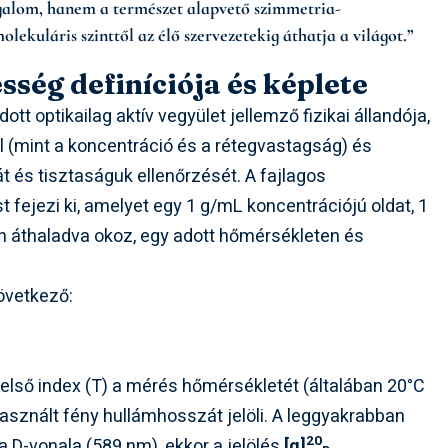
ogalom, hanem a természet alapvető szimmetria-
ekuláris szinttől az élő szervezetekig áthatja a világot.”
sség definíciója és képlete
dott optikailag aktív vegyület jellemző fizikai állandója,
 (mint a koncentráció és a rétegvastagság) és
t és tisztaságuk ellenőrzését. A fajlagos
 fejezi ki, amelyet egy 1 g/mL koncentrációjú oldat, 1
 áthaladva okoz, egy adott hőmérsékleten és
övetkező:
felső index (T) a mérés hőmérsékletét (általában 20°C
 használt fény hullámhosszát jelöli. A leggyakrabban
20
 D-vonala (589 nm), ekkor a jelölés
[α]
.