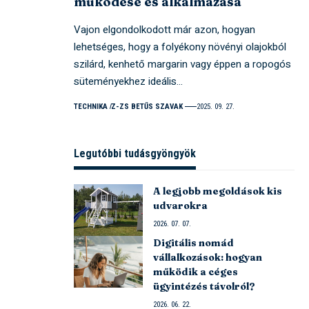
működése és alkalmazása
Vajon elgondolkodott már azon, hogyan
lehetséges, hogy a folyékony növényi olajokból
szilárd, kenhető margarin vagy éppen a ropogós
süteményekhez ideális…
TECHNIKA
Z-ZS BETŰS SZAVAK
2025. 09. 27.
Legutóbbi tudásgyöngyök
A legjobb megoldások kis
udvarokra
2026. 07. 07.
Digitális nomád
vállalkozások: hogyan
működik a céges
ügyintézés távolról?
2026. 06. 22.