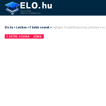
Elo.hu
>
Lexikon
>
F betűs szavak
>
Fajlagos forgatóképesség: jelentése é
F BETŰS SZAVAK
KÉMIA