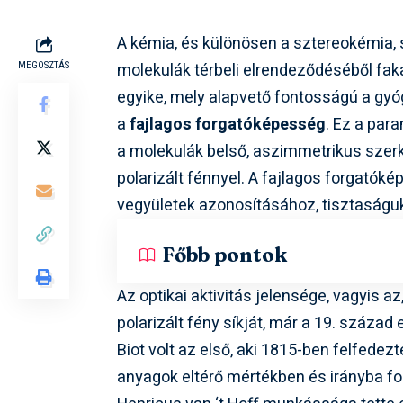
A kémia, és különösen a sztereokémia,
molekulák térbeli elrendeződéséből faka
MEGOSZTÁS
egyike, mely alapvető fontosságú a gy
a
fajlagos forgatóképesség
. Ez a par
a molekulák belső, aszimmetrikus szer
polarizált fénnyel. A fajlagos forgatók
vegyületek azonosításához, tisztaságu
Főbb pontok
Az optikai aktivitás jelensége, vagyis 
polarizált fény síkját, már a 19. század
Biot volt az első, aki 1815-ben felfedez
anyagok eltérő mértékben és irányba fo