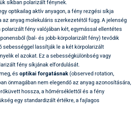
ük síkban polarizált fénynek.
egy optikailag aktív anyagon, a fény rezgési síkja
ya az anyag molekuláris szerkezetétől függ. A jelenség
 polarizált fény valójában két, egymással ellentétes
ponensből (bal- és jobb-körpolarizált fény) tevődik
ő sebességgel lassítják le a két körpolarizált
nyelik el azokat. Ez a sebességkülönbség vagy
rizált fény síkjának elfordulását.
 meg, és
optikai forgatásnak
(
observed rotation
,
onban önmagában nem elegendő az anyag azonosítására,
érőküvett hossza, a hőmérséklettől és a fény
kség egy standardizált értékre, a fajlagos