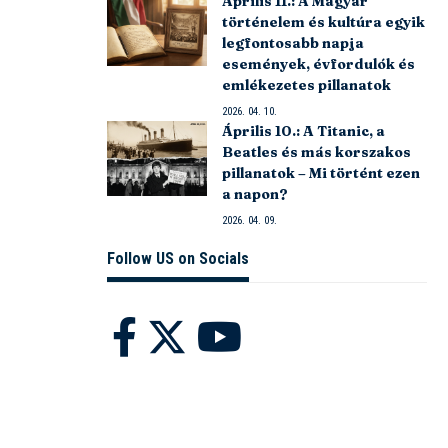
Április 11.: A Magyar
történelem és kultúra egyik
legfontosabb napja
események, évfordulók és
emlékezetes pillanatok
2026. 04. 10.
Április 10.: A Titanic, a
Beatles és más korszakos
pillanatok – Mi történt ezen
a napon?
2026. 04. 09.
Follow US on Socials