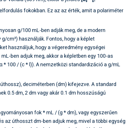
D
 elfordulás fokokban. Ez az az érték, amit a polariméter
nyosan g/100 mL-ben adják meg, de a modern
g/cm³) használják. Fontos, hogy a képlet
ket használjuk, hogy a végeredmény egységei
0 mL-ben adjuk meg, akkor a képletben egy 100-as
 * 100 / (c * l)). A nemzetközi standardizáció a g/mL
 úthossz), deciméterben (dm) kifejezve. A standard
nek 0.5 dm, 2 dm vagy akár 0.1 dm hosszúságú
gyományosan fok * mL / (g * dm), vagy egyszerűen
és az úthosszt dm-ben adjuk meg, mivel a többi egység