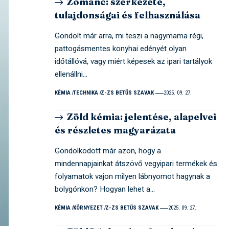
Zománc: szerkezete,
tulajdonságai és felhasználása
Gondolt már arra, mi teszi a nagymama régi,
pattogásmentes konyhai edényét olyan
időtállóvá, vagy miért képesek az ipari tartályok
ellenállni…
KÉMIA
TECHNIKA
Z-ZS BETŰS SZAVAK
2025. 09. 27.
Zöld kémia: jelentése, alapelvei
és részletes magyarázata
Gondolkodott már azon, hogy a
mindennapjainkat átszövő vegyipari termékek és
folyamatok vajon milyen lábnyomot hagynak a
bolygónkon? Hogyan lehet a…
KÉMIA
KÖRNYEZET
Z-ZS BETŰS SZAVAK
2025. 09. 27.