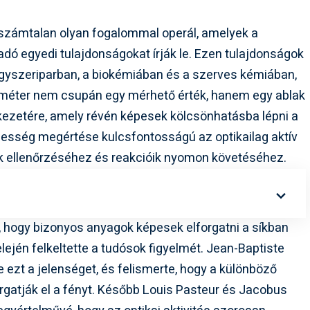
 számtalan olyan fogalommal operál, amelyek a
dó egyedi tulajdonságokat írják le. Ezen tulajdonságok
ógyszeriparban, a biokémiában és a szerves kémiában,
améter nem csupán egy mérhető érték, hanem egy ablak
kezetére, amely révén képesek kölcsönhatásba lépni a
épesség megértése kulcsfontosságú az optikailag aktív
k ellenőrzéséhez és reakcióik nyomon követéséhez.
az, hogy bizonyos anyagok képesek elforgatni a síkban
 elején felkeltette a tudósok figyelmét. Jean-Baptiste
te ezt a jelenséget, és felismerte, hogy a különböző
rgatják el a fényt. Később Louis Pasteur és Jacobus