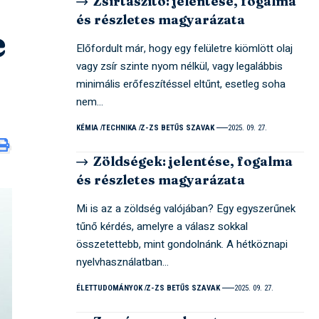
Zsírtaszító: jelentése, fogalma
és részletes magyarázata
e
Előfordult már, hogy egy felületre kiömlött olaj
vagy zsír szinte nyom nélkül, vagy legalábbis
minimális erőfeszítéssel eltűnt, esetleg soha
nem…
KÉMIA
TECHNIKA
Z-ZS BETŰS SZAVAK
2025. 09. 27.
Zöldségek: jelentése, fogalma
és részletes magyarázata
Mi is az a zöldség valójában? Egy egyszerűnek
tűnő kérdés, amelyre a válasz sokkal
összetettebb, mint gondolnánk. A hétköznapi
nyelvhasználatban…
ÉLETTUDOMÁNYOK
Z-ZS BETŰS SZAVAK
2025. 09. 27.