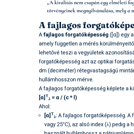
„A kiralitás nem csupán egy elméleti f
törvényeinek megnyilvánulása, mely a mol
A fajlagos forgatóképe
A
fajlagos forgatóképesség
([α]) egy a
amely független a mérés körülményeitől
lehetővé teszi a vegyületek azonosításá
forgatóképesség azt az optikai forgatást
dm (deciméter) rétegvastagságú mintán
hullámhosszon mérve.
A fajlagos forgatóképesség képlete a k
T
[α]
= α / (c * l)
λ
Ahol:
T
[α]
: A fajlagos forgatóképesség. A 
λ
vagy 25°C), az alsó index (λ) pedig a
használt hullámhossz a nátriumlámpa