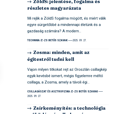
ZöldS: jelentése, fogalma és
részletes magyarázata
Mi rejlik a ZöldS fogalma mögött, és miért válik
egyre sürgetőbbé a mindennapi életünk és a
gazdaság számára? A modern…
TECHNIKA
Z-ZS BETŰS SZAVAK
2025. 09. 27.
Zosma: minden, amit az
égitestről tudni kell
Vajon milyen titkokat rejt az Oroszlán csillagkép
egyik kevésbé ismert, mégis figyelemre méltó
csillaga, a Zosma, amely a távoli égi…
CSILLAGÁSZAT ÉS ASZTROFIZIKA
Z-ZS BETŰS SZAVAK
2025. 09. 27.
Zsírkeményítés: a technológia