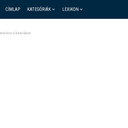
CÍMLAP
KATEGÓRIÁK
LEXIKON
s mérése a kémiában