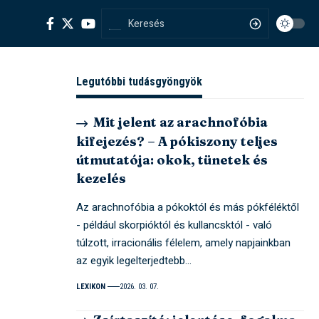
Legutóbbi tudásgyöngyök
Mit jelent az arachnofóbia
kifejezés? – A pókiszony teljes
útmutatója: okok, tünetek és
kezelés
Az arachnofóbia a pókoktól és más pókféléktől
- például skorpióktól és kullancsktól - való
túlzott, irracionális félelem, amely napjainkban
az egyik legelterjedtebb…
LEXIKON
2026. 03. 07.