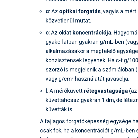
α
: Az
optikai forgatás
, vagyis a mért
közvetlenül mutat.
c
: Az oldat
koncentrációja
. Hagyomá
gyakorlatban gyakran g/mL-ben (vagy 
alkalmazásakor a megfelelő egysége
konzisztensek legyenek. Ha c-t g/10
szorzó is megjelenik a számlálóban (α
vagy g/cm³ használatát javasolja.
l
: A mérőküvett
rétegvastagsága
(az
küvettahossz gyakran 1 dm, de létez
küvetták is.
A fajlagos forgatóképesség egysége ha
csak fok, ha a koncentrációt g/mL-ben 