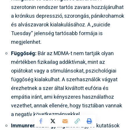
szerotonin rendszer tartós zavara hozzájárulhat
a krónikus depresszió, szorongás, pánikrohamok
és alvászavarok kialakulásához. A „suicide
Tuesday” jelenség tartósabb formája is
megjelenhet.
Függőség:
Bár az MDMA-t nem tartják olyan
mértékben fizikailag addiktívnak, mint az
opiátokat vagy a stimulánsokat, pszichológiai
függőség kialakulhat. A szerhasználók vágyat
érezhetnek a szer által kiváltott eufória és
empátia iránt, ami kényszeres használathoz
vezethet, annak ellenére, hogy tisztában vannak
a negatív következményekkel.
Immunrendszer gyengülése:
Egyes kutatások