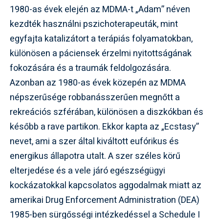
1980-as évek elején az MDMA-t „Adam” néven
kezdték használni pszichoterapeuták, mint
egyfajta katalizátort a terápiás folyamatokban,
különösen a páciensek érzelmi nyitottságának
fokozására és a traumák feldolgozására.
Azonban az 1980-as évek közepén az MDMA
népszerűsége robbanásszerűen megnőtt a
rekreációs szférában, különösen a diszkókban és
később a rave partikon. Ekkor kapta az „Ecstasy”
nevet, ami a szer által kiváltott eufórikus és
energikus állapotra utalt. A szer széles körű
elterjedése és a vele járó egészségügyi
kockázatokkal kapcsolatos aggodalmak miatt az
amerikai Drug Enforcement Administration (DEA)
1985-ben sürgősségi intézkedéssel a Schedule I