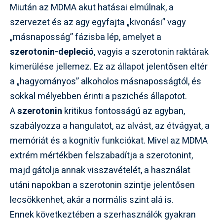
Miután az MDMA akut hatásai elmúlnak, a
szervezet és az agy egyfajta „kivonási” vagy
„másnaposság” fázisba lép, amelyet a
szerotonin-depleció
, vagyis a szerotonin raktárak
kimerülése jellemez. Ez az állapot jelentősen eltér
a „hagyományos” alkoholos másnaposságtól, és
sokkal mélyebben érinti a pszichés állapotot.
A
szerotonin
kritikus fontosságú az agyban,
szabályozza a hangulatot, az alvást, az étvágyat, a
memóriát és a kognitív funkciókat. Mivel az MDMA
extrém mértékben felszabadítja a szerotonint,
majd gátolja annak visszavételét, a használat
utáni napokban a szerotonin szintje jelentősen
lecsökkenhet, akár a normális szint alá is.
Ennek következtében a szerhasználók gyakran