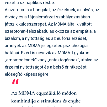
vezet a szinaptikus résbe.
A szerotonin a hangulat, az érzelmek, az alvás, az
étvágy és a fájdalomérzet szabályozásában
játszik kulcsszerepet. Az MDMA által kiváltott
szerotonin-felszabadulás okozza az empátia, a
bizalom, a nyitottság és az eufória érzését,
amelyek az MDMA jellegzetes pszichológiai
hatásai. Ezért is nevezik az MDMA-t gyakran
„empatogénnek” vagy „entaktogénnek”, utalva az
érzelmi nyitottságot és a belső érintkezést
elősegítő képességére.
Az MDMA egyedülálló módon
kombinálja a stimuláns és enyhe