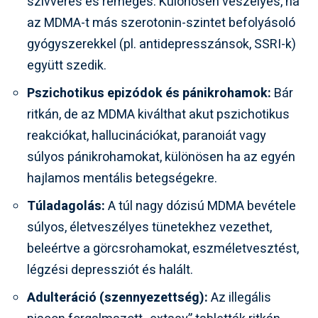
szívverés és remegés. Különösen veszélyes, ha
az MDMA-t más szerotonin-szintet befolyásoló
gyógyszerekkel (pl. antidepresszánsok, SSRI-k)
együtt szedik.
Pszichotikus epizódok és pánikrohamok:
Bár
ritkán, de az MDMA kiválthat akut pszichotikus
reakciókat, hallucinációkat, paranoiát vagy
súlyos pánikrohamokat, különösen ha az egyén
hajlamos mentális betegségekre.
Túladagolás:
A túl nagy dózisú MDMA bevétele
súlyos, életveszélyes tünetekhez vezethet,
beleértve a görcsrohamokat, eszméletvesztést,
légzési depressziót és halált.
Adulteráció (szennyezettség):
Az illegális