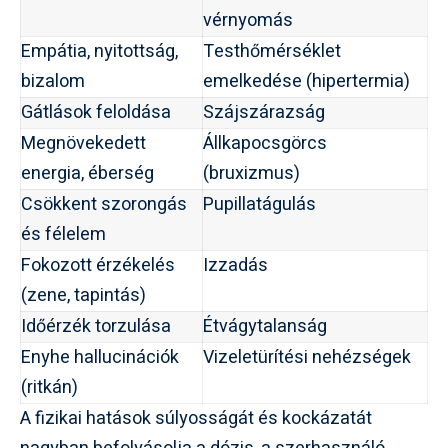
vérnyomás
Empátia, nyitottság,
Testhőmérséklet
bizalom
emelkedése (hipertermia)
Gátlások feloldása
Szájszárazság
Megnövekedett
Állkapocsgörcs
energia, éberség
(bruxizmus)
Csökkent szorongás
Pupillatágulás
és félelem
Fokozott érzékelés
Izzadás
(zene, tapintás)
Időérzék torzulása
Étvágytalanság
Enyhe hallucinációk
Vizeletürítési nehézségek
(ritkán)
A fizikai hatások súlyosságát és kockázatát