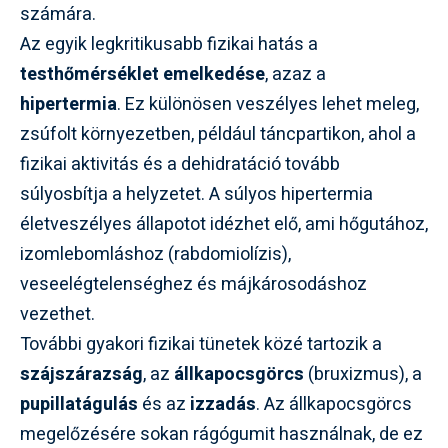
számára.
Az egyik legkritikusabb fizikai hatás a
testhőmérséklet emelkedése
, azaz a
hipertermia
. Ez különösen veszélyes lehet meleg,
zsúfolt környezetben, például táncpartikon, ahol a
fizikai aktivitás és a dehidratáció tovább
súlyosbítja a helyzetet. A súlyos hipertermia
életveszélyes állapotot idézhet elő, ami hőgutához,
izomlebomláshoz (rabdomiolízis),
veseelégtelenséghez és májkárosodáshoz
vezethet.
További gyakori fizikai tünetek közé tartozik a
szájszárazság
, az
állkapocsgörcs
(bruxizmus), a
pupillatágulás
és az
izzadás
. Az állkapocsgörcs
megelőzésére sokan rágógumit használnak, de ez