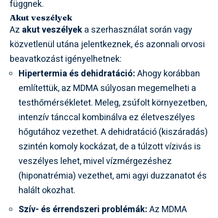
függnek.
Akut veszélyek
Az
akut veszélyek
a szerhasználat során vagy
közvetlenül utána jelentkeznek, és azonnali orvosi
beavatkozást igényelhetnek:
Hipertermia és dehidratáció:
Ahogy korábban
említettük, az MDMA súlyosan megemelheti a
testhőmérsékletet. Meleg, zsúfolt környezetben,
intenzív tánccal kombinálva ez életveszélyes
hőgutához vezethet. A dehidratáció (kiszáradás)
szintén komoly kockázat, de a túlzott vízivás is
veszélyes lehet, mivel vízmérgezéshez
(hiponatrémia) vezethet, ami agyi duzzanatot és
halált okozhat.
Szív- és érrendszeri problémák:
Az MDMA