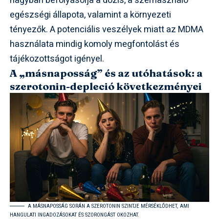
nagyban befolyásolja a dózis, a szerhasználó
egészségi állapota, valamint a környezeti
tényezők. A potenciális veszélyek miatt az MDMA
használata mindig komoly megfontolást és
tájékozottságot igényel.
A „másnaposság” és az utóhatások: a
szerotonin-depleció következményei
A MÁSNAPOSSÁG SORÁN A SZEROTONIN SZINTJE MÉRSÉKLŐDHET, AMI
HANGULATI INGADOZÁSOKAT ÉS SZORONGÁST OKOZHAT.