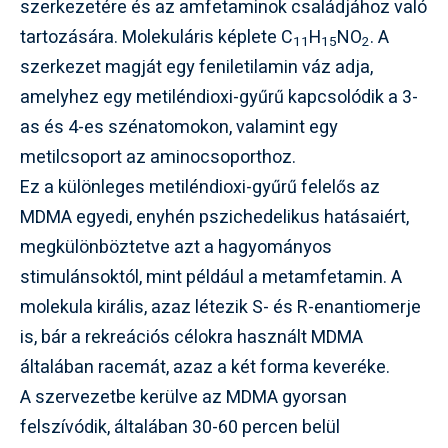
szerkezetére és az amfetaminok családjához való
tartozására. Molekuláris képlete C
H
NO
. A
11
15
2
szerkezet magját egy feniletilamin váz adja,
amelyhez egy metiléndioxi-gyűrű kapcsolódik a 3-
as és 4-es szénatomokon, valamint egy
metilcsoport az aminocsoporthoz.
Ez a különleges metiléndioxi-gyűrű felelős az
MDMA egyedi, enyhén pszichedelikus hatásaiért,
megkülönböztetve azt a hagyományos
stimulánsoktól, mint például a metamfetamin. A
molekula királis, azaz létezik S- és R-enantiomerje
is, bár a rekreációs célokra használt MDMA
általában racemát, azaz a két forma keveréke.
A szervezetbe kerülve az MDMA gyorsan
felszívódik, általában 30-60 percen belül