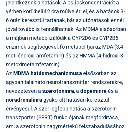
jelentkeznek a hatások. A csúcskoncentrációt a
vérben körülbelül 2 óra múlva éri el, és a hatások 3-
6 órán keresztül tartanak, bár az utóhatások ennél
jóval tovább is fennállhatnak. Az MDMA elsősorban
a májban metabolizálódik a CYP2D6 és CYP2B6
enzimek segítségével, fő metabolitjai az MDA (3,4-
metiléndioxi-amfetamin) és az HMMA (4-hidroxi-3-
metoximetamfetamin).
Az
MDMA hatásmechanizmusa
elsősorban az
agyban található neurotranszmitter rendszerekre,
nevezetesen a
szerotoninra
, a
dopaminra
és a
noradrenalinra
gyakorolt hatásán keresztül
érvényesül. A szer legfőbb hatása a szerotonin
transzporter (SERT) funkciójának megfordítása,
ami a szerotonin nagymértékű felszabadulásához