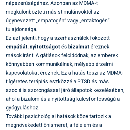
népszerűségéhez. Azonban az MDMA-t
megkülönbözteti más stimulánsoktól az
úgynevezett „empatogén” vagy „entaktogén”
tulajdonsága.
Ez azt jelenti, hogy a szerhasználók fokozott
empátiát
,
nyitottságot
és
bizalmat
éreznek
mások iránt. A gátlások feloldódnak, az emberek
könnyebben kommunikálnak, mélyebb érzelmi
kapcsolatokat éreznek. Ez a hatás teszi az MDMA-
t ígéretes terápiás eszközzé a PTSD és más
szociális szorongással járó állapotok kezelésében,
ahol a bizalom és a nyitottság kulcsfontosságú a
gyógyuláshoz.
További pszichológiai hatások közé tartozik a
megnövekedett önismeret, a félelem és a