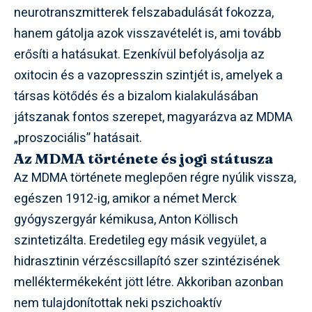
neurotranszmitterek felszabadulását fokozza,
hanem gátolja azok visszavételét is, ami tovább
erősíti a hatásukat. Ezenkívül befolyásolja az
oxitocin és a vazopresszin szintjét is, amelyek a
társas kötődés és a bizalom kialakulásában
játszanak fontos szerepet, magyarázva az MDMA
„proszociális” hatásait.
Az MDMA története és jogi státusza
Az MDMA története meglepően régre nyúlik vissza,
egészen 1912-ig, amikor a német Merck
gyógyszergyár kémikusa, Anton Köllisch
szintetizálta. Eredetileg egy másik vegyület, a
hidrasztinin vérzéscsillapító szer szintézisének
melléktermékeként jött létre. Akkoriban azonban
nem tulajdonítottak neki pszichoaktív