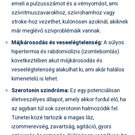
emeli a pulzusszámot és a vérnyomást, ami
szívritmuszavarokhoz, szívrohamhoz vagy
stroke-hoz vezethet, különösen azoknál, akiknek
már meglévő szívproblémáik vannak.
Májkárosodás és veseelégtelenség:
A súlyos
hipertermia és rabdomiolízis (izomlebomlás)
következtében akut májkárosodás és
veseelégtelenség alakulhat ki, ami akár halálos
kimenetelű is lehet.
Szerotonin szindróma:
Ez egy potenciálisan
életveszélyes állapot, amely akkor fordul elő, ha
az agyban túl sok szerotonin halmozódik fel.
Tünetei közé tartozik a magas láz,
izommerevség, zavartság, agitáció, gyors