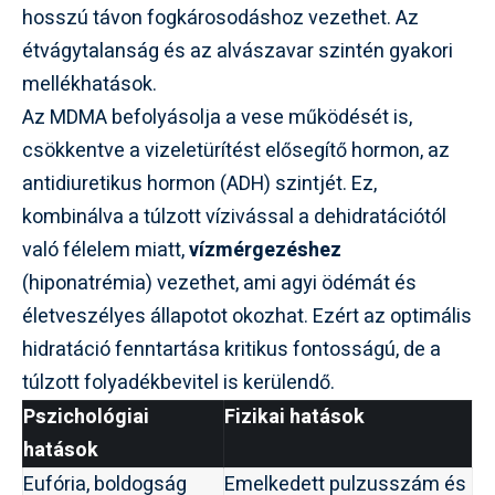
hosszú távon fogkárosodáshoz vezethet. Az
étvágytalanság és az alvászavar szintén gyakori
mellékhatások.
Az MDMA befolyásolja a vese működését is,
csökkentve a vizeletürítést elősegítő hormon, az
antidiuretikus hormon (ADH) szintjét. Ez,
kombinálva a túlzott vízivással a dehidratációtól
való félelem miatt,
vízmérgezéshez
(hiponatrémia) vezethet, ami agyi ödémát és
életveszélyes állapotot okozhat. Ezért az optimális
hidratáció fenntartása kritikus fontosságú, de a
túlzott folyadékbevitel is kerülendő.
Pszichológiai
Fizikai hatások
hatások
Eufória, boldogság
Emelkedett pulzusszám és