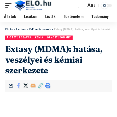
Aa
Állatok
Lexikon
Listák
Történelem
Tudomány
Elo.hu
>
Lexikon
>
E-É betűs szavak
>
Extasy (MDMA): hatása, veszélyei és kémiai szerkezete
E-É BETŰS SZAVAK
KÉMIA
ORVOSTUDOMÁNY
Extasy (MDMA): hatása,
veszélyei és kémiai
szerkezete