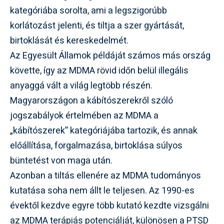
kategóriába sorolta, ami a legszigorúbb
korlátozást jelenti, és tiltja a szer gyártását,
birtoklását és kereskedelmét.
Az Egyesült Államok példáját számos más ország
követte, így az MDMA rövid időn belül illegális
anyaggá vált a világ legtöbb részén.
Magyarországon a kábítószerekről szóló
jogszabályok értelmében az MDMA a
„kábítószerek” kategóriájába tartozik, és annak
előállítása, forgalmazása, birtoklása súlyos
büntetést von maga után.
Azonban a tiltás ellenére az MDMA tudományos
kutatása soha nem állt le teljesen. Az 1990-es
évektől kezdve egyre több kutató kezdte vizsgálni
az MDMA terápiás potenciálját, különösen a PTSD