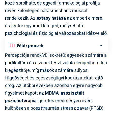
közé sorolható, de egyedi farmakológiai profilja
révén különleges hatásmechanizmussal
rendelkezik. Az
extasy hatása
az emberi elmére
és testre egyaránt kiterjed, mélyreható
pszichológiai és fiziológiai változásokat idézve elő.
Főbb pontok
Percepciója rendkívül sokrétű: egyesek számára a
partikultúra és a zenei fesztiválok elengedhetetlen
kiegészítője, míg mások számára súlyos
függőséget és egészségügyi kockázatokat rejtő
drog. Az utóbbi években azonban egyre nagyobb
figyelmet kapott az
MDMA-asszisztált
pszichoterápia
ígéretes eredményei révén,
különösen a poszttraumás stressz zavar (PTSD)