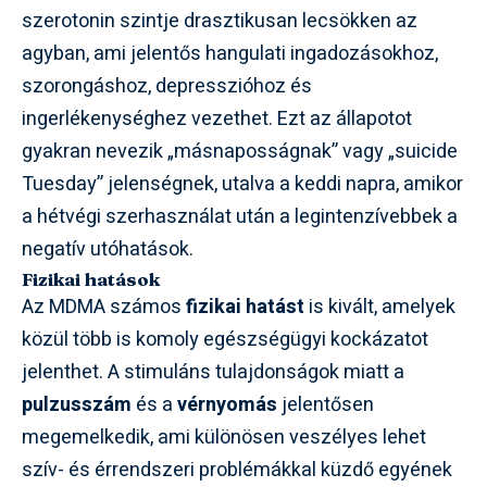
szerotonin szintje drasztikusan lecsökken az
agyban, ami jelentős hangulati ingadozásokhoz,
szorongáshoz, depresszióhoz és
ingerlékenységhez vezethet. Ezt az állapotot
gyakran nevezik „másnaposságnak” vagy „suicide
Tuesday” jelenségnek, utalva a keddi napra, amikor
a hétvégi szerhasználat után a legintenzívebbek a
negatív utóhatások.
Fizikai hatások
Az MDMA számos
fizikai hatást
is kivált, amelyek
közül több is komoly egészségügyi kockázatot
jelenthet. A stimuláns tulajdonságok miatt a
pulzusszám
és a
vérnyomás
jelentősen
megemelkedik, ami különösen veszélyes lehet
szív- és érrendszeri problémákkal küzdő egyének