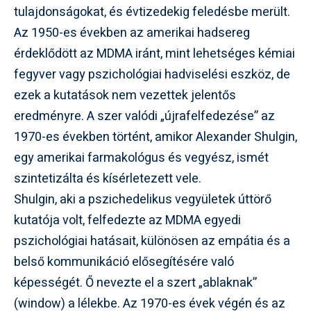
tulajdonságokat, és évtizedekig feledésbe merült.
Az 1950-es években az amerikai hadsereg
érdeklődött az MDMA iránt, mint lehetséges kémiai
fegyver vagy pszichológiai hadviselési eszköz, de
ezek a kutatások nem vezettek jelentős
eredményre. A szer valódi „újrafelfedezése” az
1970-es években történt, amikor Alexander Shulgin,
egy amerikai farmakológus és vegyész, ismét
szintetizálta és kísérletezett vele.
Shulgin, aki a pszichedelikus vegyületek úttörő
kutatója volt, felfedezte az MDMA egyedi
pszichológiai hatásait, különösen az empátia és a
belső kommunikáció elősegítésére való
képességét. Ő nevezte el a szert „ablaknak”
(window) a lélekbe. Az 1970-es évek végén és az