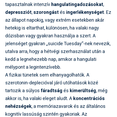
tapasztalnak intenzív
hangulatingadozásokat
,
depressziót
,
szorongást
és
ingerlékenységet
. Ez
az állapot napokig, vagy extrém esetekben akár
hetekig is eltarthat, különösen, ha valaki nagy
dózisban vagy gyakran használja a szert. A
jelenséget gyakran „suicide Tuesday”-nek nevezik,
utalva arra, hogy a hétvégi szerhasználat után a
kedd a legnehezebb nap, amikor a hangulati
mélypont a legintenzívebb.
A fizikai tünetek sem elhanyagolhatók. A
szerotonin-deplecióval járó utóhatások közé
tartozik a súlyos
fáradtság
és
kimerültség
, még
akkor is, ha valaki eleget aludt. A
koncentrációs
nehézségek
, a memóriazavarok és az általános
kognitív lassúság szintén gyakoriak. Az