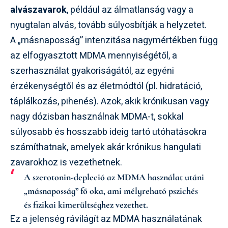
alvászavarok
, például az álmatlanság vagy a
nyugtalan alvás, tovább súlyosbítják a helyzetet.
A „másnaposság” intenzitása nagymértékben függ
az elfogyasztott MDMA mennyiségétől, a
szerhasználat gyakoriságától, az egyéni
érzékenységtől és az életmódtól (pl. hidratáció,
táplálkozás, pihenés). Azok, akik krónikusan vagy
nagy dózisban használnak MDMA-t, sokkal
súlyosabb és hosszabb ideig tartó utóhatásokra
számíthatnak, amelyek akár krónikus hangulati
zavarokhoz is vezethetnek.
A szerotonin-depleció az MDMA használat utáni
„másnaposság” fő oka, ami mélyreható pszichés
és fizikai kimerültséghez vezethet.
Ez a jelenség rávilágít az MDMA használatának