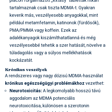
piacon forgalmazott „extasy” tabletták ritkán
tartalmaznak csak tiszta MDMA-t. Gyakran
keverik más, veszélyesebb anyagokkal, mint
például metamfetamin, katinonok (fürdősók),
PMA/PMMA vagy koffein. Ezek az
adalékanyagok kiszámíthatatlanná és még
veszélyesebbé tehetik a szer hatását, növelve a
túladagolás vagy a súlyos mellékhatások
kockázatát.
Krónikus veszélyek
A rendszeres vagy nagy dózisú MDMA-használat
krónikus egészségügyi problémákhoz
vezethet:
Neurotoxicitás:
A legkomolyabb hosszú távú
aggodalom az MDMA potenciális
neurotoxicitása, különösen a szerotonin