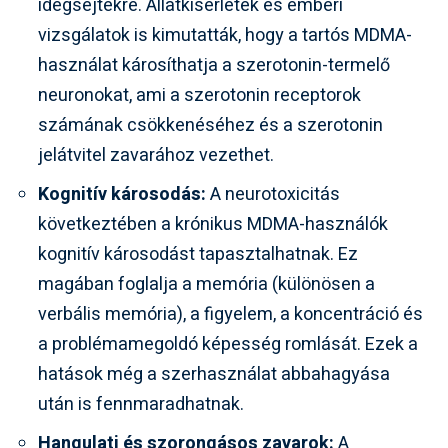
idegsejtekre. Állatkísérletek és emberi
vizsgálatok is kimutatták, hogy a tartós MDMA-
használat károsíthatja a szerotonin-termelő
neuronokat, ami a szerotonin receptorok
számának csökkenéséhez és a szerotonin
jelátvitel zavarához vezethet.
Kognitív károsodás:
A neurotoxicitás
következtében a krónikus MDMA-használók
kognitív károsodást tapasztalhatnak. Ez
magában foglalja a memória (különösen a
verbális memória), a figyelem, a koncentráció és
a problémamegoldó képesség romlását. Ezek a
hatások még a szerhasználat abbahagyása
után is fennmaradhatnak.
Hangulati és szorongásos zavarok:
A