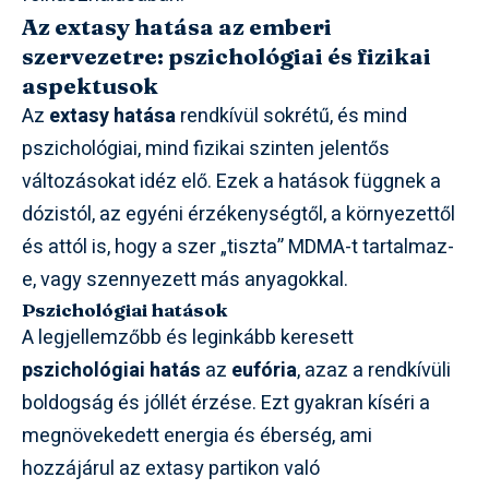
Az extasy hatása az emberi
szervezetre: pszichológiai és fizikai
aspektusok
Az
extasy hatása
rendkívül sokrétű, és mind
pszichológiai, mind fizikai szinten jelentős
változásokat idéz elő. Ezek a hatások függnek a
dózistól, az egyéni érzékenységtől, a környezettől
és attól is, hogy a szer „tiszta” MDMA-t tartalmaz-
e, vagy szennyezett más anyagokkal.
Pszichológiai hatások
A legjellemzőbb és leginkább keresett
pszichológiai hatás
az
eufória
, azaz a rendkívüli
boldogság és jóllét érzése. Ezt gyakran kíséri a
megnövekedett energia és éberség, ami
hozzájárul az extasy partikon való