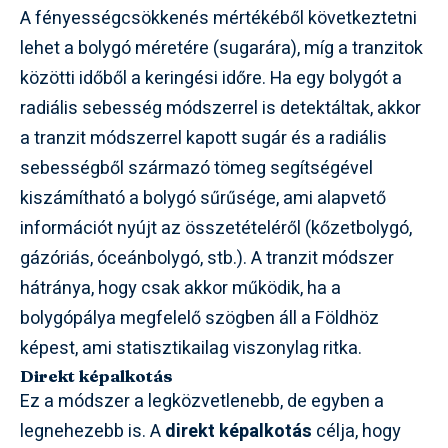
A fényességcsökkenés mértékéből következtetni
lehet a bolygó méretére (sugarára), míg a tranzitok
közötti időből a keringési időre. Ha egy bolygót a
radiális sebesség módszerrel is detektáltak, akkor
a tranzit módszerrel kapott sugár és a radiális
sebességből származó tömeg segítségével
kiszámítható a bolygó sűrűsége, ami alapvető
információt nyújt az összetételéről (kőzetbolygó,
gázóriás, óceánbolygó, stb.). A tranzit módszer
hátránya, hogy csak akkor működik, ha a
bolygópálya megfelelő szögben áll a Földhöz
képest, ami statisztikailag viszonylag ritka.
Direkt képalkotás
Ez a módszer a legközvetlenebb, de egyben a
legnehezebb is. A
direkt képalkotás
célja, hogy