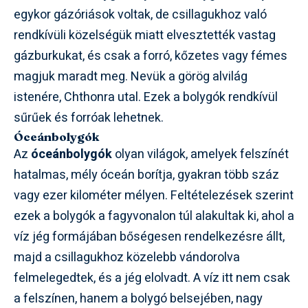
egykor gázóriások voltak, de csillagukhoz való
rendkívüli közelségük miatt elvesztették vastag
gázburkukat, és csak a forró, kőzetes vagy fémes
magjuk maradt meg. Nevük a görög alvilág
istenére, Chthonra utal. Ezek a bolygók rendkívül
sűrűek és forróak lehetnek.
Óceánbolygók
Az
óceánbolygók
olyan világok, amelyek felszínét
hatalmas, mély óceán borítja, gyakran több száz
vagy ezer kilométer mélyen. Feltételezések szerint
ezek a bolygók a fagyvonalon túl alakultak ki, ahol a
víz jég formájában bőségesen rendelkezésre állt,
majd a csillagukhoz közelebb vándorolva
felmelegedtek, és a jég elolvadt. A víz itt nem csak
a felszínen, hanem a bolygó belsejében, nagy