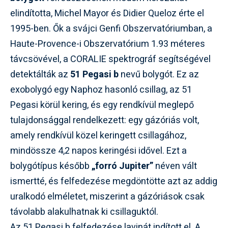
elindította, Michel Mayor és Didier Queloz érte el
1995-ben. Ők a svájci Genfi Obszervatóriumban, a
Haute-Provence-i Obszervatórium 1.93 méteres
távcsövével, a CORALIE spektrográf segítségével
detektálták az
51 Pegasi b
nevű bolygót. Ez az
exobolygó egy Naphoz hasonló csillag, az 51
Pegasi körül kering, és egy rendkívül meglepő
tulajdonsággal rendelkezett: egy gázóriás volt,
amely rendkívül közel keringett csillagához,
mindössze 4,2 napos keringési idővel. Ezt a
bolygótípus később
„forró Jupiter”
néven vált
ismertté, és felfedezése megdöntötte azt az addig
uralkodó elméletet, miszerint a gázóriások csak
távolabb alakulhatnak ki csillaguktól.
Az 51 Pegasi b felfedezése lavinát indított el. A