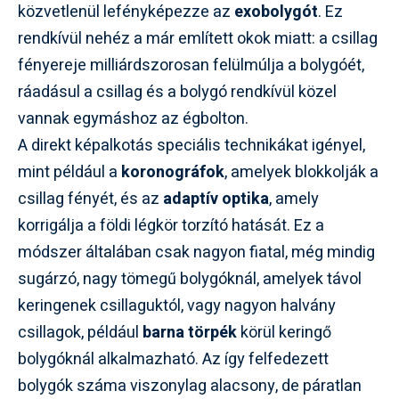
közvetlenül lefényképezze az
exobolygót
. Ez
rendkívül nehéz a már említett okok miatt: a csillag
fényereje milliárdszorosan felülmúlja a bolygóét,
ráadásul a csillag és a bolygó rendkívül közel
vannak egymáshoz az égbolton.
A direkt képalkotás speciális technikákat igényel,
mint például a
koronográfok
, amelyek blokkolják a
csillag fényét, és az
adaptív optika
, amely
korrigálja a földi légkör torzító hatását. Ez a
módszer általában csak nagyon fiatal, még mindig
sugárzó, nagy tömegű bolygóknál, amelyek távol
keringenek csillaguktól, vagy nagyon halvány
csillagok, például
barna törpék
körül keringő
bolygóknál alkalmazható. Az így felfedezett
bolygók száma viszonylag alacsony, de páratlan