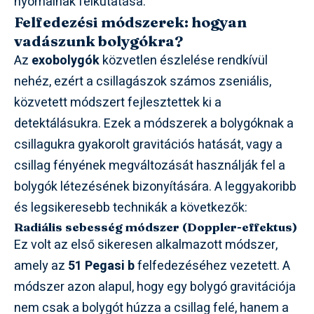
nyomainak felkutatása.
Felfedezési módszerek: hogyan
vadászunk bolygókra?
Az
exobolygók
közvetlen észlelése rendkívül
nehéz, ezért a csillagászok számos zseniális,
közvetett módszert fejlesztettek ki a
detektálásukra. Ezek a módszerek a bolygóknak a
csillagukra gyakorolt gravitációs hatását, vagy a
csillag fényének megváltozását használják fel a
bolygók létezésének bizonyítására. A leggyakoribb
és legsikeresebb technikák a következők:
Radiális sebesség módszer (Doppler-effektus)
Ez volt az első sikeresen alkalmazott módszer,
amely az
51 Pegasi b
felfedezéséhez vezetett. A
módszer azon alapul, hogy egy bolygó gravitációja
nem csak a bolygót húzza a csillag felé, hanem a