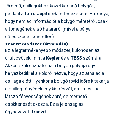
tömegű, csillagukhoz közel keringő bolygók,
például a
forró Jupiterek
felfedezésére. Hátránya,
hogy nem ad információt a bolygó méretéről, csak
a tömegének alsó határáról (mivel a pálya
dőlésszöge ismeretlen).
Tranzit módszer (átvonulás)
Ez a legtermékenyebb módszer, különösen az
űrtávcsövek, mint a
Kepler
és a
TESS
számára.
Akkor alkalmazható, ha a bolygó pályája úgy
helyezkedik el a Földről nézve, hogy az áthalad a
csillaga előtt. Ilyenkor a bolygó rövid időre kitakarja
a csillag fényének egy kis részét, ami a csillag
látszó fényességének apró, de mérhető
csökkenését okozza. Ez a jelenség az
úgynevezett
tranzit
.