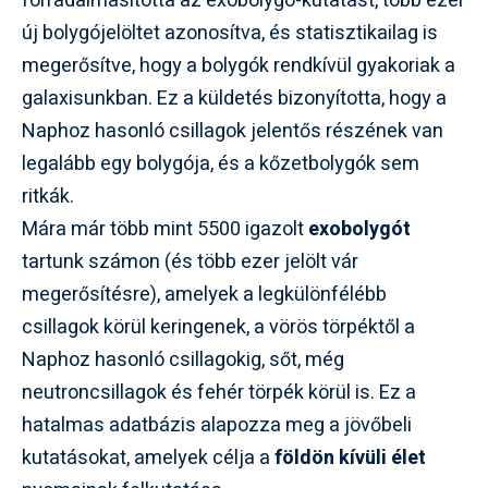
forradalmasította az exobolygó-kutatást, több ezer
új bolygójelöltet azonosítva, és statisztikailag is
megerősítve, hogy a bolygók rendkívül gyakoriak a
galaxisunkban. Ez a küldetés bizonyította, hogy a
Naphoz hasonló csillagok jelentős részének van
legalább egy bolygója, és a kőzetbolygók sem
ritkák.
Mára már több mint 5500 igazolt
exobolygót
tartunk számon (és több ezer jelölt vár
megerősítésre), amelyek a legkülönfélébb
csillagok körül keringenek, a vörös törpéktől a
Naphoz hasonló csillagokig, sőt, még
neutroncsillagok és fehér törpék körül is. Ez a
hatalmas adatbázis alapozza meg a jövőbeli
kutatásokat, amelyek célja a
földön kívüli élet