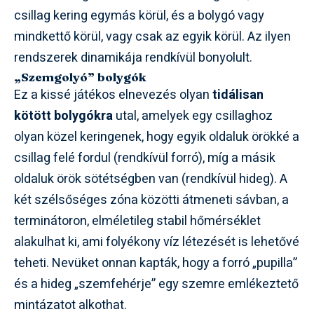
csillag kering egymás körül, és a bolygó vagy
mindkettő körül, vagy csak az egyik körül. Az ilyen
rendszerek dinamikája rendkívül bonyolult.
„Szemgolyó” bolygók
Ez a kissé játékos elnevezés olyan
tidálisan
kötött bolygókra
utal, amelyek egy csillaghoz
olyan közel keringenek, hogy egyik oldaluk örökké a
csillag felé fordul (rendkívül forró), míg a másik
oldaluk örök sötétségben van (rendkívül hideg). A
két szélsőséges zóna közötti átmeneti sávban, a
terminátoron, elméletileg stabil hőmérséklet
alakulhat ki, ami folyékony víz létezését is lehetővé
teheti. Nevüket onnan kapták, hogy a forró „pupilla”
és a hideg „szemfehérje” egy szemre emlékeztető
mintázatot alkothat.