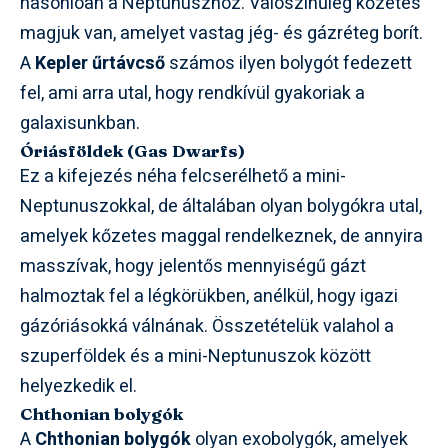
hasonlóan a Neptunuszhoz. Valószínűleg kőzetes
magjuk van, amelyet vastag jég- és gázréteg borít.
A
Kepler űrtávcső
számos ilyen bolygót fedezett
fel, ami arra utal, hogy rendkívül gyakoriak a
galaxisunkban.
Óriásföldek (Gas Dwarfs)
Ez a kifejezés néha felcserélhető a mini-
Neptunuszokkal, de általában olyan bolygókra utal,
amelyek kőzetes maggal rendelkeznek, de annyira
masszívak, hogy jelentős mennyiségű gázt
halmoztak fel a légkörükben, anélkül, hogy igazi
gázóriásokká válnának. Összetételük valahol a
szuperföldek és a mini-Neptunuszok között
helyezkedik el.
Chthonian bolygók
A
Chthonian bolygók
olyan exobolygók, amelyek