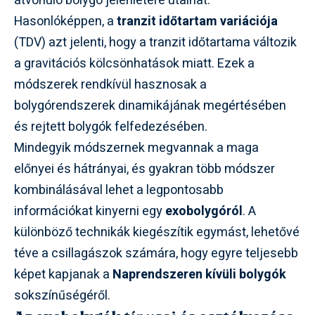
átvonuló bolygó jelenlétére utalhat.
Hasonlóképpen, a
tranzit időtartam variációja
(TDV) azt jelenti, hogy a tranzit időtartama változik
a gravitációs kölcsönhatások miatt. Ezek a
módszerek rendkívül hasznosak a
bolygórendszerek dinamikájának megértésében
és rejtett bolygók felfedezésében.
Mindegyik módszernek megvannak a maga
előnyei és hátrányai, és gyakran több módszer
kombinálásával lehet a legpontosabb
információkat kinyerni egy
exobolygóról
. A
különböző technikák kiegészítik egymást, lehetővé
téve a csillagászok számára, hogy egyre teljesebb
képet kapjanak a
Naprendszeren kívüli bolygók
sokszínűségéről.