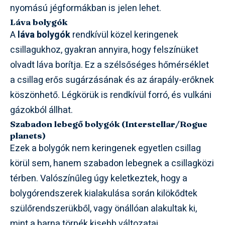
nyomású jégformákban is jelen lehet.
Láva bolygók
A
láva bolygók
rendkívül közel keringenek
csillagukhoz, gyakran annyira, hogy felszínüket
olvadt láva borítja. Ez a szélsőséges hőmérséklet
a csillag erős sugárzásának és az árapály-erőknek
köszönhető. Légkörük is rendkívül forró, és vulkáni
gázokból állhat.
Szabadon lebegő bolygók (Interstellar/Rogue
planets)
Ezek a bolygók nem keringenek egyetlen csillag
körül sem, hanem szabadon lebegnek a csillagközi
térben. Valószínűleg úgy keletkeztek, hogy a
bolygórendszerek kialakulása során kilökődtek
szülőrendszerükből, vagy önállóan alakultak ki,
mint a barna törpék kisebb változatai.