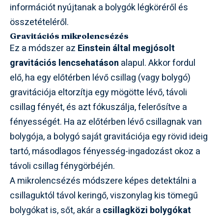
információt nyújtanak a bolygók légköréről és
összetételéről.
Gravitációs mikrolencsézés
Ez a módszer az
Einstein által megjósolt
gravitációs lencsehatáson
alapul. Akkor fordul
elő, ha egy előtérben lévő csillag (vagy bolygó)
gravitációja eltorzítja egy mögötte lévő, távoli
csillag fényét, és azt fókuszálja, felerősítve a
fényességét. Ha az előtérben lévő csillagnak van
bolygója, a bolygó saját gravitációja egy rövid ideig
tartó, másodlagos fényesség-ingadozást okoz a
távoli csillag fénygörbéjén.
A mikrolencsézés módszere képes detektálni a
csillaguktól távol keringő, viszonylag kis tömegű
bolygókat is, sőt, akár a
csillagközi bolygókat