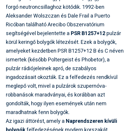
forgó neutroncsillaghoz kötődik. 1992-ben
Aleksander Wolszczan és Dale Frail a Puerto
Ricóban található Arecibo Obszervatórium
segítségével bejelentette a
PSR B1257+12
pulzár
körül keringő bolygók létezését. Ezek a bolygók,
amelyeket kezdetben PSR B1257+12 B és C néven
ismertek (később Poltergeist és Phobetor), a
pulzár rádiójeleinek apró, de szabályos
ingadozásait okozták. Ez a felfedezés rendkívül
meglepő volt, mivel a pulzárok szupernóva-
robbanások maradványai, és korábban azt
gondolták, hogy ilyen események után nem
maradhatnak fenn bolygók.
Az igazi áttörést, amely a
Naprendszeren kívüli
bolygók
felfedezésének modern korszakát