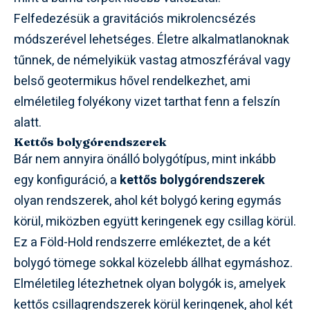
Felfedezésük a gravitációs mikrolencsézés
módszerével lehetséges. Életre alkalmatlanoknak
tűnnek, de némelyikük vastag atmoszférával vagy
belső geotermikus hővel rendelkezhet, ami
elméletileg folyékony vizet tarthat fenn a felszín
alatt.
Kettős bolygórendszerek
Bár nem annyira önálló bolygótípus, mint inkább
egy konfiguráció, a
kettős bolygórendszerek
olyan rendszerek, ahol két bolygó kering egymás
körül, miközben együtt keringenek egy csillag körül.
Ez a Föld-Hold rendszerre emlékeztet, de a két
bolygó tömege sokkal közelebb állhat egymáshoz.
Elméletileg létezhetnek olyan bolygók is, amelyek
kettős csillagrendszerek körül keringenek, ahol két