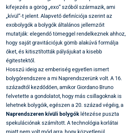
kifejezés a görög „exo” szóból származik, ami
„kívül”-t jelent. Alapvető definíciója szerint az
exobolygók a bolygók általános jellemzőit
mutatják: elegendő tömeggel rendelkeznek ahhoz,
hogy saját gravitációjuk gömb alakúvá formálja
őket, és kitisztították pályájukat a kisebb
égitestektől.
Hosszú ideig az emberiség egyetlen ismert
bolygórendszere a mi Naprendszerünk volt. A 16.
századtól kezdődően, amikor Giordano Bruno
felvetette a gondolatot, hogy más csillagoknak is
lehetnek bolygóik, egészen a 20. század végéig, a
Naprendszeren kívüli bolygók
létezése puszta
spekulációnak számított. A technológia korlátai
miatt nem volt mód arra, hogy közvetlenül