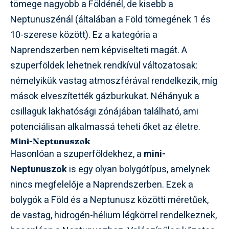
tömege nagyobb a Földénél, de kisebb a
Neptunuszénál (általában a Föld tömegének 1 és
10-szerese között). Ez a kategória a
Naprendszerben nem képviselteti magát. A
szuperföldek lehetnek rendkívül változatosak:
némelyikük vastag atmoszférával rendelkezik, míg
mások elveszítették gázburkukat. Néhányuk a
csillaguk lakhatósági zónájában található, ami
potenciálisan alkalmassá teheti őket az életre.
Mini-Neptunuszok
Hasonlóan a szuperföldekhez, a
mini-
Neptunuszok
is egy olyan bolygótípus, amelynek
nincs megfelelője a Naprendszerben. Ezek a
bolygók a Föld és a Neptunusz közötti méretűek,
de vastag, hidrogén-hélium légkörrel rendelkeznek,