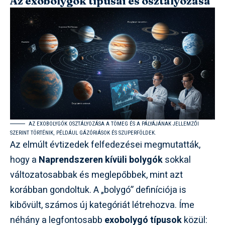
Az exobolygók típusai és osztályozása
AZ EXOBOLYGÓK OSZTÁLYOZÁSA A TÖMEG ÉS A PÁLYÁJÁNAK JELLEMZŐI
SZERINT TÖRTÉNIK, PÉLDÁUL GÁZÓRIÁSOK ÉS SZUPERFÖLDEK.
Az elmúlt évtizedek felfedezései megmutatták,
hogy a
Naprendszeren kívüli bolygók
sokkal
változatosabbak és meglepőbbek, mint azt
korábban gondoltuk. A „bolygó” definíciója is
kibővült, számos új kategóriát létrehozva. Íme
néhány a legfontosabb
exobolygó típusok
közül: