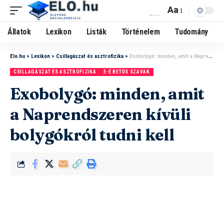
Aa
Állatok
Lexikon
Listák
Történelem
Tudomány
Elo.hu
>
Lexikon
>
Csillagászat és asztrofizika
>
Exobolygó: minden, amit a Naprendszeren kívüli bolygókról tudni kell
CSILLAGÁSZAT ÉS ASZTROFIZIKA
E-É BETŰS SZAVAK
Exobolygó: minden, amit
a Naprendszeren kívüli
bolygókról tudni kell