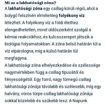
Mi az a lakhatósági zóna?
A
lakhatósági zóna
egy csillag körüli régió, ahol a
bolygó felszínén elméletileg
folyékony víz
létezhet. A folyékony víz a földi élethez
elengedhetetlen, mivel oldószerként szolgál a
kémiai reakciókhoz, és kulcsszerepet játszik a
biológiai folyamatokban. A zóna belső határán túl a
víz elpárologna, míg a külső határán túl
megfagyna.
A lakhatósági zóna elhelyezkedése és szélessége
nagymértékben függ a csillag típusától és
fényességétől. Egy forró, nagy tömegű csillag
lakhatósági zónája távolabb és szélesebb, míg egy
halvány, vörös törpe csillag lakhatósági zónája
sokkal közelebb és szűkebb lesz. A Napunk