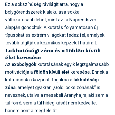
Ez a sokszínűség rávilágít arra, hogy a
bolygórendszerek kialakulása sokkal
változatosabb lehet, mint azt a Naprendszer
alapján gondoltuk. A kutatás folyamatosan új
típusokat és extrém világokat fedez fel, amelyek
tovább tágítják a kozmikus képzelet határait.
Lakhatósági zóna és a földön kívüli
élet keresése
Az
exobolygók
kutatásának egyik legizgalmasabb
motivációja a
földön kívüli élet
keresése. Ennek a
kutatásnak a központi fogalma a
lakhatósági
zóna
, amelyet gyakran „Goldilocks zónának” is
neveznek, utalva a mesebeli Aranyhajra, aki sem a
túl forró, sem a túl hideg kását nem kedvelte,
hanem pont a megfelelőt.