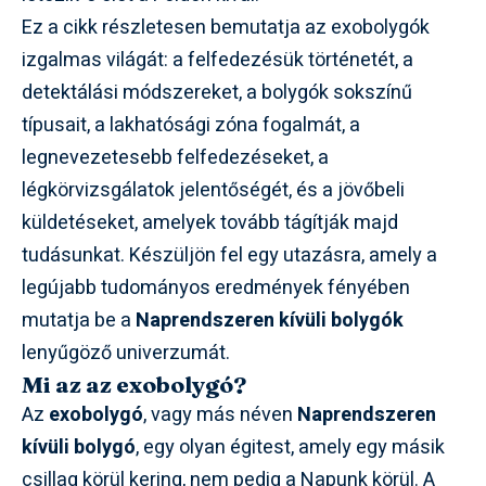
Ez a cikk részletesen bemutatja az exobolygók
izgalmas világát: a felfedezésük történetét, a
detektálási módszereket, a bolygók sokszínű
típusait, a lakhatósági zóna fogalmát, a
legnevezetesebb felfedezéseket, a
légkörvizsgálatok jelentőségét, és a jövőbeli
küldetéseket, amelyek tovább tágítják majd
tudásunkat. Készüljön fel egy utazásra, amely a
legújabb tudományos eredmények fényében
mutatja be a
Naprendszeren kívüli bolygók
lenyűgöző univerzumát.
Mi az az exobolygó?
Az
exobolygó
, vagy más néven
Naprendszeren
kívüli bolygó
, egy olyan égitest, amely egy másik
csillag körül kering, nem pedig a Napunk körül. A