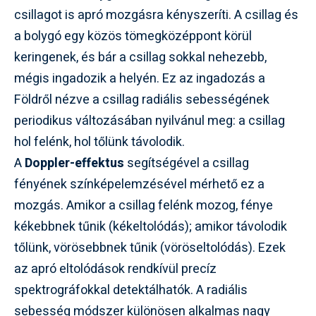
csillagot is apró mozgásra kényszeríti. A csillag és
a bolygó egy közös tömegközéppont körül
keringenek, és bár a csillag sokkal nehezebb,
mégis ingadozik a helyén. Ez az ingadozás a
Földről nézve a csillag radiális sebességének
periodikus változásában nyilvánul meg: a csillag
hol felénk, hol tőlünk távolodik.
A
Doppler-effektus
segítségével a csillag
fényének színképelemzésével mérhető ez a
mozgás. Amikor a csillag felénk mozog, fénye
kékebbnek tűnik (kékeltolódás); amikor távolodik
tőlünk, vörösebbnek tűnik (vöröseltolódás). Ezek
az apró eltolódások rendkívül precíz
spektrográfokkal detektálhatók. A radiális
sebesség módszer különösen alkalmas nagy