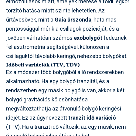
elmozdulások miatt, amelyek mérése a földi légkör
torzító hatása miatt szinte lehetetlen. Az
űrtávcsövek, mint a
Gaia űrszonda
, hatalmas
pontossággal mérik a csillagok pozícióját, és a
jövőben várhatóan számos
exobolygót
fedeznek
fel asztrometria segítségével, különösen a
csillaguktól távolabb keringő, nehezebb bolygókat.
Időbeli variációk (TTV, TDV)
Ez a módszer több bolygóból álló rendszerekben
alkalmazható. Ha egy bolygó tranzitál, és a
rendszerben egy másik bolygó is van, akkor a két
bolygó gravitációs kölcsönhatása
megváltoztathatja az átvonuló bolygó keringési
idejét. Ez az úgynevezett
tranzit idő variáció
(TTV). Ha a tranzit idő változik, az egy másik, nem