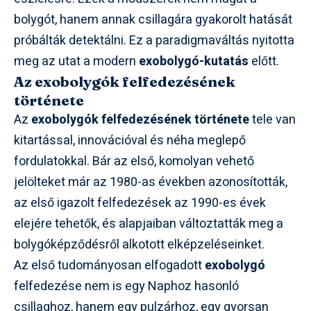
bolygót, hanem annak csillagára gyakorolt hatását
próbálták detektálni. Ez a paradigmaváltás nyitotta
meg az utat a modern
exobolygó-kutatás
előtt.
Az exobolygók felfedezésének
története
Az
exobolygók felfedezésének története
tele van
kitartással, innovációval és néha meglepő
fordulatokkal. Bár az első, komolyan vehető
jelölteket már az 1980-as években azonosították,
az első igazolt felfedezések az 1990-es évek
elejére tehetők, és alapjaiban változtatták meg a
bolygóképződésről alkotott elképzeléseinket.
Az első tudományosan elfogadott
exobolygó
felfedezése nem is egy Naphoz hasonló
csillaghoz, hanem egy pulzárhoz, egy gyorsan