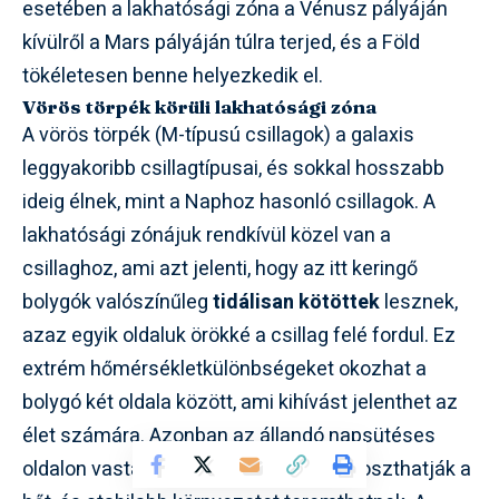
esetében a lakhatósági zóna a Vénusz pályáján
kívülről a Mars pályáján túlra terjed, és a Föld
tökéletesen benne helyezkedik el.
Vörös törpék körüli lakhatósági zóna
A vörös törpék (M-típusú csillagok) a galaxis
leggyakoribb csillagtípusai, és sokkal hosszabb
ideig élnek, mint a Naphoz hasonló csillagok. A
lakhatósági zónájuk rendkívül közel van a
csillaghoz, ami azt jelenti, hogy az itt keringő
bolygók valószínűleg
tidálisan kötöttek
lesznek,
azaz egyik oldaluk örökké a csillag felé fordul. Ez
extrém hőmérsékletkülönbségeket okozhat a
bolygó két oldala között, ami kihívást jelenthet az
élet számára. Azonban az állandó napsütéses
oldalon vastag légkör vagy óceánok eloszthatják a