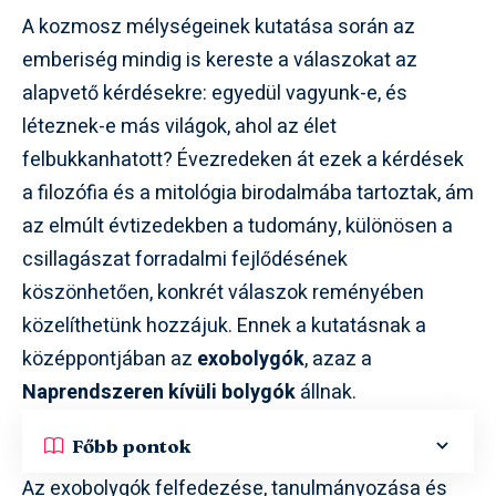
A kozmosz mélységeinek kutatása során az
emberiség mindig is kereste a válaszokat az
alapvető kérdésekre: egyedül vagyunk-e, és
léteznek-e más világok, ahol az élet
felbukkanhatott? Évezredeken át ezek a kérdések
a filozófia és a mitológia birodalmába tartoztak, ám
az elmúlt évtizedekben a tudomány, különösen a
csillagászat forradalmi fejlődésének
köszönhetően, konkrét válaszok reményében
közelíthetünk hozzájuk. Ennek a kutatásnak a
középpontjában az
exobolygók
, azaz a
Naprendszeren kívüli bolygók
állnak.
Főbb pontok
Az exobolygók felfedezése, tanulmányozása és