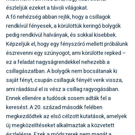
észleljük ezeket a távoli világokat.
A fő nehézség abban rejlik, hogy a csillagok
rendkívül fényesek, a körülöttük keringő bolygók
pedig rendkívül halványak, és sokkal kisebbek.
Képzeljük el, hogy egy fényszóró mellett próbálunk
észrevenni egy szúnyogot, ami körülötte repked –
ez a feladat nagyságrendekkel nehezebb a
csillagászatban. A bolygók nem bocsátanak ki
saját fényt, csupán csillaguk fényét verik vissza,
ami ráadásul el is vész a csillag ragyogásában.
Ennek ellenére a tudósok sosem adták fel a
keresést. A 20. század második felében
megkezdődtek az első célzott kutatások, amelyek
új megközelítéseket alkalmaztak a közvetett
észlelésre. Ezek a módszerek nem magát a