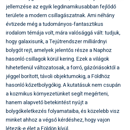
jellemzése az egyik legdinamikusabban fejlődő
területe a modern csillagászatnak. Ami néhány
évtizede még a tudományos-fantasztikus
irodalom témája volt, mára valósággá vált: tudjuk,
hogy galaxisunk, a Tejútrendszer milliárdnyi
bolygót rejt, amelyek jelentős része a Naphoz
hasonló csillagok körül kering. Ezek a világok
hihetetlenül változatosak, a forró, gázóriásoktól a
jéggel borított, távoli objektumokig, a Földhöz
hasonló kőzetbolygókig. A kutatásuk nem csupán
a kozmikus környezetünket segít megérteni,
hanem alapvető betekintést nyújt a
bolygókeletkezés folyamataiba, és közelebb visz
minket ahhoz a végső kérdéshez, hogy vajon
létezik-e élet a Földön kívül.