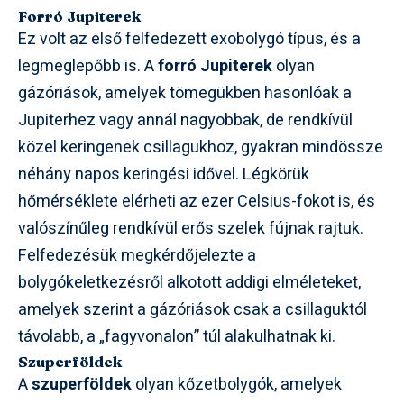
Forró Jupiterek
Ez volt az első felfedezett exobolygó típus, és a
legmeglepőbb is. A
forró Jupiterek
olyan
gázóriások, amelyek tömegükben hasonlóak a
Jupiterhez vagy annál nagyobbak, de rendkívül
közel keringenek csillagukhoz, gyakran mindössze
néhány napos keringési idővel. Légkörük
hőmérséklete elérheti az ezer Celsius-fokot is, és
valószínűleg rendkívül erős szelek fújnak rajtuk.
Felfedezésük megkérdőjelezte a
bolygókeletkezésről alkotott addigi elméleteket,
amelyek szerint a gázóriások csak a csillaguktól
távolabb, a „fagyvonalon” túl alakulhatnak ki.
Szuperföldek
A
szuperföldek
olyan kőzetbolygók, amelyek