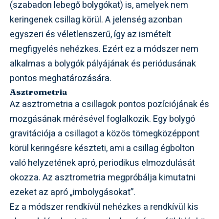
(szabadon lebegő bolygókat) is, amelyek nem
keringenek csillag körül. A jelenség azonban
egyszeri és véletlenszerű, így az ismételt
megfigyelés nehézkes. Ezért ez a módszer nem
alkalmas a bolygók pályájának és periódusának
pontos meghatározására.
Asztrometria
Az asztrometria a csillagok pontos pozíciójának és
mozgásának mérésével foglalkozik. Egy bolygó
gravitációja a csillagot a közös tömegközéppont
körül keringésre készteti, ami a csillag égbolton
való helyzetének apró, periodikus elmozdulását
okozza. Az asztrometria megpróbálja kimutatni
ezeket az apró „imbolygásokat”.
Ez a módszer rendkívül nehézkes a rendkívül kis