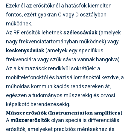
Ezeknél az erősítőknél a hatásfok kiemelten
fontos, ezért gyakran C vagy D osztályban
működnek.
Az RF erősítők lehetnek
szélessávúak
(amelyek
nagy frekvenciatartományban működnek) vagy
keskenysávúak
(amelyek egy specifikus
frekvenciára vagy szűk sávra vannak hangolva).
Az alkalmazások rendkívül sokrétűek: a
mobiltelefonoktól és bázisállomásoktól kezdve, a
műholdas kommunikációs rendszereken át,
egészen a tudományos műszerekig és orvosi
képalkotó berendezésekig.
Műszererősítők (Instrumentation amplifiers)
A
műszererősítők
olyan speciális differenciális
erősítők, amelyeket precíziós mérésekhez és