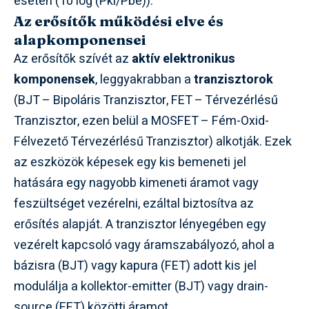
esetén (10 log (Pki/Pbe)).
Az erősítők működési elve és
alapkomponensei
Az erősítők szívét az
aktív elektronikus
komponensek
, leggyakrabban a
tranzisztorok
(BJT – Bipoláris Tranzisztor, FET – Térvezérlésű
Tranzisztor, ezen belül a MOSFET – Fém-Oxid-
Félvezető Térvezérlésű Tranzisztor) alkotják. Ezek
az eszközök képesek egy kis bemeneti jel
hatására egy nagyobb kimeneti áramot vagy
feszültséget vezérelni, ezáltal biztosítva az
erősítés alapját. A tranzisztor lényegében egy
vezérelt kapcsoló vagy áramszabályozó, ahol a
bázisra (BJT) vagy kapura (FET) adott kis jel
modulálja a kollektor-emitter (BJT) vagy drain-
source (FET) közötti áramot.