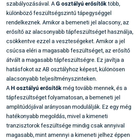
szabályozásával. A
G osztályú erősítők
több,
különböző feszültségszintű tápegységgel
rendelkeznek. Amikor a bemeneti jel alacsony, az
erősítő az alacsonyabb tápfeszültséget használja,
csökkentve ezzel a veszteségeket. Amikor a jel
csúcsa eléri a magasabb feszültséget, az erősítő
átvált a magasabb tápfeszültségre. Ez javítja a
hatásfokot az AB osztályhoz képest, különösen
alacsonyabb teljesítményszinteken.
A
H osztályú erősítők
még tovább mennek, és a
tápfeszültséget folyamatosan, a bemeneti jel
amplitúdójával arányosan modulálják. Ez egy még
hatékonyabb megoldás, mivel a kimeneti
tranzisztorok feszültsége mindig csak annyival
magasabb, mint amennyi a kimeneti jelhez éppen