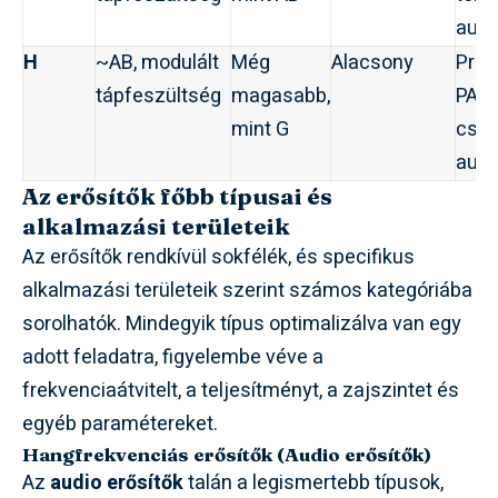
audi
H
~AB, modulált
Még
Alacsony
Prof
tápfeszültség
magasabb,
PA r
mint G
csúc
audi
Az erősítők főbb típusai és
alkalmazási területeik
Az erősítők rendkívül sokfélék, és specifikus
alkalmazási területeik szerint számos kategóriába
sorolhatók. Mindegyik típus optimalizálva van egy
adott feladatra, figyelembe véve a
frekvenciaátvitelt, a teljesítményt, a zajszintet és
egyéb paramétereket.
Hangfrekvenciás erősítők (Audio erősítők)
Az
audio erősítők
talán a legismertebb típusok,