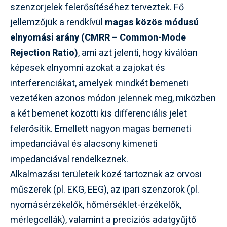
szenzorjelek felerősítéséhez terveztek. Fő
jellemzőjük a rendkívül
magas közös módusú
elnyomási arány (CMRR – Common-Mode
Rejection Ratio)
, ami azt jelenti, hogy kiválóan
képesek elnyomni azokat a zajokat és
interferenciákat, amelyek mindkét bemeneti
vezetéken azonos módon jelennek meg, miközben
a két bemenet közötti kis differenciális jelet
felerősítik. Emellett nagyon magas bemeneti
impedanciával és alacsony kimeneti
impedanciával rendelkeznek.
Alkalmazási területeik közé tartoznak az orvosi
műszerek (pl. EKG, EEG), az ipari szenzorok (pl.
nyomásérzékelők, hőmérséklet-érzékelők,
mérlegcellák), valamint a precíziós adatgyűjtő