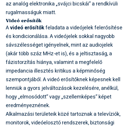
az analóg elektronika „svájci bicskái” a rendkívüli
rugalmasságuk miatt.
Videó erősítők
A
videó erősítők
feladata a videójelek felerősítése
és kondicionálása. A videójelek sokkal nagyobb
sávszélességet igényelnek, mint az audiojelek
(akár több száz MHz-et is), és a jeltisztaság, a
fázistorzítás hiánya, valamint a megfelelő
impedancia illesztés kritikus a képminőség
szempontjából. A videó erősítőknek képesnek kell
lenniük a gyors jelváltozások kezelésére, anélkül,
hogy „elmosódott” vagy „szellemképes” képet
eredményeznének.
Alkalmazási területeik közé tartoznak a televíziók,
monitorok, videóelosztó rendszerek, biztonsági