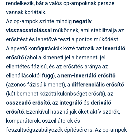
rendelkezik, bár a valós op-ampoknak persze
vannak korlátaik.
Az op-ampok szinte mindig
negatív
visszacsatolással
működnek, ami stabilizálja az
erősítést és lehetővé teszi a pontos működést.
Alapvető konfigurációik közé tartozik az
invertáló
erősítő
(ahol a kimeneti jel a bemeneti jel
ellentétes fázisú, és az erősítés aránya az
ellenállásoktól függ), a
nem-invertáló erősítő
(azonos fázisú kimenet), a
differenciális erősítő
(két bemenet közötti különbséget erősíti), az
összeadó erősítő
, az
integráló
és
deriváló
erősítő
. Ezenkívül használják őket aktív szűrők,
komparátorok, oszcillátorok és
feszültségszabályozók építésére is. Az op-ampok