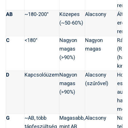
rend
AB
~180-200°
Közepes
Alacsony
Álta
(~50-60%)
erősí
rend
C
<180°
Nagyon
Nagyon
Rádi
magas
magas
(RF)
(>90%)
(han
kime
D
Kapcsolóüzem
Nagyon
Alacsony
Hord
magas
(szűrővel)
eszk
(>90%)
autóh
hang
mode
G
~AB, több
Magasabb,
Alacsony
Nag
tápfeszültség
mint AB
telj