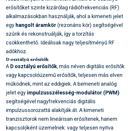
erősítőket szinte kizárólag rádiófrekvenciás (RF)
alkalmazásokban használják, ahol a kimeneti jelet
egy
hangolt áramkör
(rezonáns kör) segítségével
szűrik és rekonstruálják, így a torzítás
csökkenthető. Ideálisak nagy teljesítményű RF
adókhoz.
D osztályú erősítők
A
D osztályú erősítők
, más néven digitális erősítők
vagy kapcsolóüzemű erősítők, teljesen más elven
működnek, mint az eddigiek. A bemeneti analóg
jelet egy
impulzusszélesség-modulátor (PWM)
segítségével nagyfrekvenciás digitális
impulzussorozattá alakítják át. A kimeneti
tranzisztorok nem lineárisan erősítenek, hanem
kapcsolóként üzemelnek: vagy teljesen nyitva