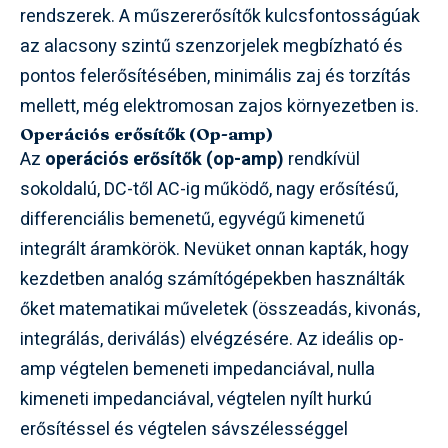
rendszerek. A műszererősítők kulcsfontosságúak
az alacsony szintű szenzorjelek megbízható és
pontos felerősítésében, minimális zaj és torzítás
mellett, még elektromosan zajos környezetben is.
Operációs erősítők (Op-amp)
Az
operációs erősítők (op-amp)
rendkívül
sokoldalú, DC-től AC-ig működő, nagy erősítésű,
differenciális bemenetű, egyvégű kimenetű
integrált áramkörök. Nevüket onnan kapták, hogy
kezdetben analóg számítógépekben használták
őket matematikai műveletek (összeadás, kivonás,
integrálás, deriválás) elvégzésére. Az ideális op-
amp végtelen bemeneti impedanciával, nulla
kimeneti impedanciával, végtelen nyílt hurkú
erősítéssel és végtelen sávszélességgel