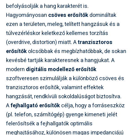
befolyásolják a hang karakterét is.
Hagyományosan
csöves erősítők
domináltak
ezen a területen, meleg, telített hangzásuk és a
túlvezérléskor keletkező kellemes torzítás
(overdrive, distortion) miatt. A
tranzisztoros
erősítők
olcsóbbak és megbízhatóbbak, de sokan
kevésbé tartják karakteresnek a hangjukat. A
modern
digitális modellező erősítők
szoftveresen szimulálják a különböző csöves és
tranzisztoros erősítők, valamint effektek
hangzását, rendkívüli sokoldalúságot biztosítva.
A
fejhallgató erősítők
célja, hogy a forráseszköz
(pl. telefon, számítógép) gyenge kimeneti jelét
felerősítsék a fejhallgatók optimális
meghajtásához, különösen magas impedanciájú