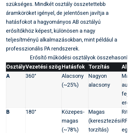
szükséges. Mindkét osztály összetettebb
áramköröket igényel, de jelentősen javítja a
hatásfokot a hagyományos AB osztályú
erősítőkhöz képest, különösen a nagy
teljesítményű alkalmazásokban, mint például a
professzionális PA rendszerek.
Erősítő működési osztályok összehasonlít
Osztály
Vezetési szög
Hatásfok
Torzítás
Alk
A
360°
Alacsony
Nagyon
Mag
(~25%)
alacsony
audi
fejh
erős
B
180°
Közepes-
Magas
Ritk
magas
(keresztezési
RF-b
(~78%)
torzítás)
egys