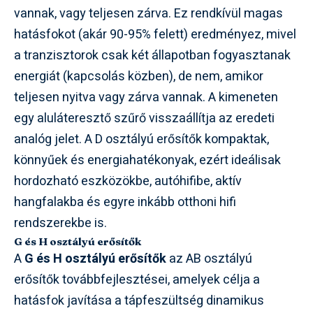
vannak, vagy teljesen zárva. Ez rendkívül magas
hatásfokot (akár 90-95% felett) eredményez, mivel
a tranzisztorok csak két állapotban fogyasztanak
energiát (kapcsolás közben), de nem, amikor
teljesen nyitva vagy zárva vannak. A kimeneten
egy aluláteresztő szűrő visszaállítja az eredeti
analóg jelet. A D osztályú erősítők kompaktak,
könnyűek és energiahatékonyak, ezért ideálisak
hordozható eszközökbe, autóhifibe, aktív
hangfalakba és egyre inkább otthoni hifi
rendszerekbe is.
G és H osztályú erősítők
A
G és H osztályú erősítők
az AB osztályú
erősítők továbbfejlesztései, amelyek célja a
hatásfok javítása a tápfeszültség dinamikus