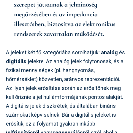
szerepet játszanak a jelminőség
megőrzésében és az impedancia
illesztésben, biztosítva az elektronikus
rendszerek zavartalan működését.
A jeleket két fő kategóriába sorolhatjuk:
analóg
és
digitális
jelekre. Az analóg jelek folytonosak, és a
fizikai mennyiségek (pl. hangnyomás,
hőmérséklet) közvetlen, arányos reprezentációi.
Az ilyen jelek erősítése során az erősítőnek meg
kell őriznie a jel hullámformájának pontos alakját.
A digitális jelek diszkrétek, és általában bináris
számokat képviselnek. Bár a digitális jeleket is
erősítik, ez a folyamat gyakran inkább
jelfrissítésről
vagy
regenerálásról
szól, ahol a