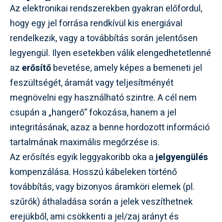
Az elektronikai rendszerekben gyakran előfordul,
hogy egy jel forrása rendkívül kis energiával
rendelkezik, vagy a továbbítás során jelentősen
legyengül. Ilyen esetekben válik elengedhetetlenné
az
erősítő
bevetése, amely képes a bemeneti jel
feszültségét, áramát vagy teljesítményét
megnövelni egy használható szintre. A cél nem
csupán a „hangerő” fokozása, hanem a jel
integritásának, azaz a benne hordozott információ
tartalmának maximális megőrzése is.
Az erősítés egyik leggyakoribb oka a
jelgyengülés
kompenzálása. Hosszú kábeleken történő
továbbítás, vagy bizonyos áramköri elemek (pl.
szűrők) áthaladása során a jelek veszíthetnek
erejükből, ami csökkenti a jel/zaj arányt és