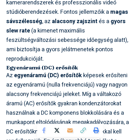
kamerarendszerek és professzionális videó
stúdióberendezések. Fontos jellemzőik a
magas
sávszélesség
, az
alacsony zajszint
és a
gyors
slew rate
(a kimenet maximális
feszültségváltozási sebessége időegység alatt),
ami biztosítja a gyors jelátmenetek pontos
reprodukcióját.
Egyenáramú (DC) erősítők
Az
egyenáramú (DC) erősítők
képesek erősíteni
az egyenáramú (nulla frekvenciájú) vagy nagyon
alacsony frekvenciájú jeleket. Míg a váltakozó
áramú (AC) erősítők gyakran kondenzátorokat
használnak a DC komponens blokkolására és a
munkapont eltolódásának megakadályozására, a
DC erősítőknek direkt csatolt fokozatokkal kell