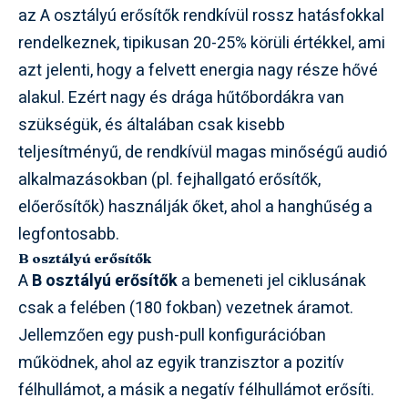
az A osztályú erősítők rendkívül rossz hatásfokkal
rendelkeznek, tipikusan 20-25% körüli értékkel, ami
azt jelenti, hogy a felvett energia nagy része hővé
alakul. Ezért nagy és drága hűtőbordákra van
szükségük, és általában csak kisebb
teljesítményű, de rendkívül magas minőségű audió
alkalmazásokban (pl. fejhallgató erősítők,
előerősítők) használják őket, ahol a hanghűség a
legfontosabb.
B osztályú erősítők
A
B osztályú erősítők
a bemeneti jel ciklusának
csak a felében (180 fokban) vezetnek áramot.
Jellemzően egy push-pull konfigurációban
működnek, ahol az egyik tranzisztor a pozitív
félhullámot, a másik a negatív félhullámot erősíti.