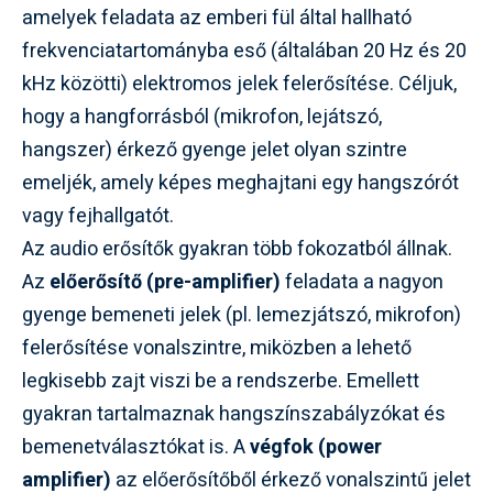
amelyek feladata az emberi fül által hallható
frekvenciatartományba eső (általában 20 Hz és 20
kHz közötti) elektromos jelek felerősítése. Céljuk,
hogy a hangforrásból (mikrofon, lejátszó,
hangszer) érkező gyenge jelet olyan szintre
emeljék, amely képes meghajtani egy hangszórót
vagy fejhallgatót.
Az audio erősítők gyakran több fokozatból állnak.
Az
előerősítő (pre-amplifier)
feladata a nagyon
gyenge bemeneti jelek (pl. lemezjátszó, mikrofon)
felerősítése vonalszintre, miközben a lehető
legkisebb zajt viszi be a rendszerbe. Emellett
gyakran tartalmaznak hangszínszabályzókat és
bemenetválasztókat is. A
végfok (power
amplifier)
az előerősítőből érkező vonalszintű jelet