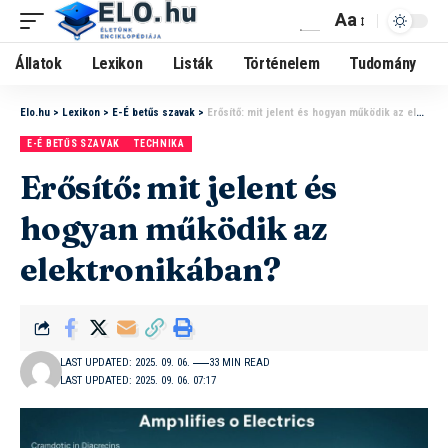
Aa
Állatok
Lexikon
Listák
Történelem
Tudomány
Elo.hu
>
Lexikon
>
E-É betűs szavak
>
Erősítő: mit jelent és hogyan működik az elektronikában?
E-É BETŰS SZAVAK
TECHNIKA
Erősítő: mit jelent és
hogyan működik az
elektronikában?
LAST UPDATED: 2025. 09. 06.
33 MIN READ
LAST UPDATED: 2025. 09. 06. 07:17