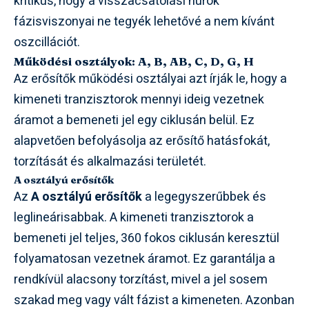
kritikus, hogy a visszacsatolási hurok
fázisviszonyai ne tegyék lehetővé a nem kívánt
oszcillációt.
Működési osztályok: A, B, AB, C, D, G, H
Az erősítők működési osztályai azt írják le, hogy a
kimeneti tranzisztorok mennyi ideig vezetnek
áramot a bemeneti jel egy ciklusán belül. Ez
alapvetően befolyásolja az erősítő hatásfokát,
torzítását és alkalmazási területét.
A osztályú erősítők
Az
A osztályú erősítők
a legegyszerűbbek és
leglineárisabbak. A kimeneti tranzisztorok a
bemeneti jel teljes, 360 fokos ciklusán keresztül
folyamatosan vezetnek áramot. Ez garantálja a
rendkívül alacsony torzítást, mivel a jel sosem
szakad meg vagy vált fázist a kimeneten. Azonban