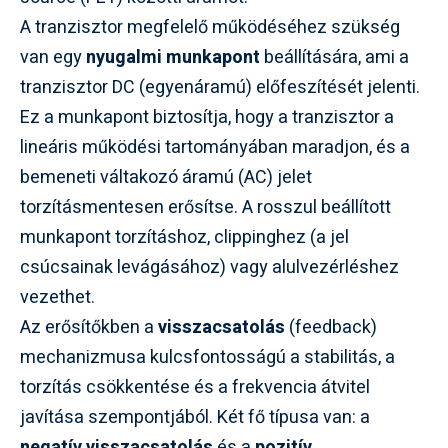
A tranzisztor megfelelő működéséhez szükség
van egy
nyugalmi munkapont
beállítására, ami a
tranzisztor DC (egyenáramú) előfeszítését jelenti.
Ez a munkapont biztosítja, hogy a tranzisztor a
lineáris működési tartományában maradjon, és a
bemeneti váltakozó áramú (AC) jelet
torzításmentesen erősítse. A rosszul beállított
munkapont torzításhoz, clippinghez (a jel
csúcsainak levágásához) vagy alulvezérléshez
vezethet.
Az erősítőkben a
visszacsatolás
(feedback)
mechanizmusa kulcsfontosságú a stabilitás, a
torzítás csökkentése és a frekvencia átvitel
javítása szempontjából. Két fő típusa van: a
negatív visszacsatolás
és a
pozitív