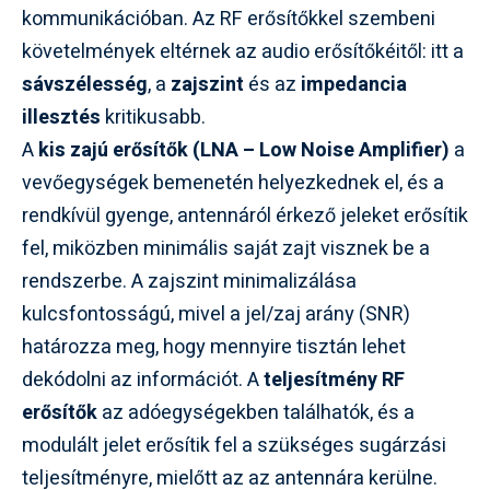
kommunikációban. Az RF erősítőkkel szembeni
követelmények eltérnek az audio erősítőkéitől: itt a
sávszélesség
, a
zajszint
és az
impedancia
illesztés
kritikusabb.
A
kis zajú erősítők (LNA – Low Noise Amplifier)
a
vevőegységek bemenetén helyezkednek el, és a
rendkívül gyenge, antennáról érkező jeleket erősítik
fel, miközben minimális saját zajt visznek be a
rendszerbe. A zajszint minimalizálása
kulcsfontosságú, mivel a jel/zaj arány (SNR)
határozza meg, hogy mennyire tisztán lehet
dekódolni az információt. A
teljesítmény RF
erősítők
az adóegységekben találhatók, és a
modulált jelet erősítik fel a szükséges sugárzási
teljesítményre, mielőtt az az antennára kerülne.