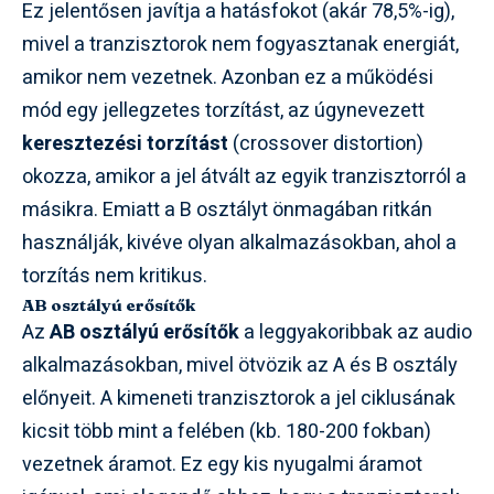
Ez jelentősen javítja a hatásfokot (akár 78,5%-ig),
mivel a tranzisztorok nem fogyasztanak energiát,
amikor nem vezetnek. Azonban ez a működési
mód egy jellegzetes torzítást, az úgynevezett
keresztezési torzítást
(crossover distortion)
okozza, amikor a jel átvált az egyik tranzisztorról a
másikra. Emiatt a B osztályt önmagában ritkán
használják, kivéve olyan alkalmazásokban, ahol a
torzítás nem kritikus.
AB osztályú erősítők
Az
AB osztályú erősítők
a leggyakoribbak az audio
alkalmazásokban, mivel ötvözik az A és B osztály
előnyeit. A kimeneti tranzisztorok a jel ciklusának
kicsit több mint a felében (kb. 180-200 fokban)
vezetnek áramot. Ez egy kis nyugalmi áramot