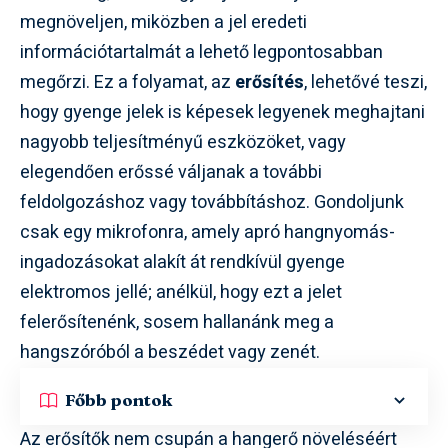
megnöveljen, miközben a jel eredeti
információtartalmát a lehető legpontosabban
megőrzi. Ez a folyamat, az
erősítés
, lehetővé teszi,
hogy gyenge jelek is képesek legyenek meghajtani
nagyobb teljesítményű eszközöket, vagy
elegendően erőssé váljanak a további
feldolgozáshoz vagy továbbításhoz. Gondoljunk
csak egy mikrofonra, amely apró hangnyomás-
ingadozásokat alakít át rendkívül gyenge
elektromos jellé; anélkül, hogy ezt a jelet
felerősítenénk, sosem hallanánk meg a
hangszóróból a beszédet vagy zenét.
Főbb pontok
Az erősítők nem csupán a hangerő növeléséért