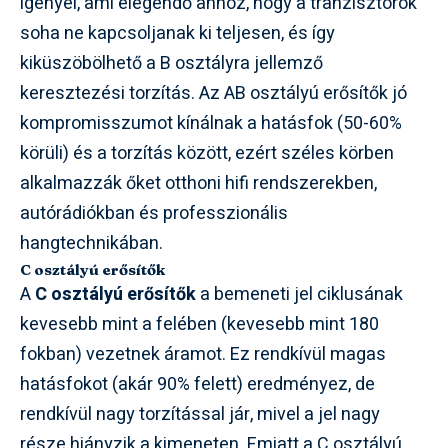
igényel, ami elegendő ahhoz, hogy a tranzisztorok
soha ne kapcsoljanak ki teljesen, és így
kiküszöbölhető a B osztályra jellemző
keresztezési torzítás. Az AB osztályú erősítők jó
kompromisszumot kínálnak a hatásfok (50-60%
körüli) és a torzítás között, ezért széles körben
alkalmazzák őket otthoni hifi rendszerekben,
autórádiókban és professzionális
hangtechnikában.
C osztályú erősítők
A
C osztályú erősítők
a bemeneti jel ciklusának
kevesebb mint a felében (kevesebb mint 180
fokban) vezetnek áramot. Ez rendkívül magas
hatásfokot (akár 90% felett) eredményez, de
rendkívül nagy torzítással jár, mivel a jel nagy
része hiányzik a kimeneten. Emiatt a C osztályú