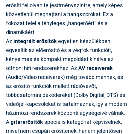
erősíti fel olyan teljesítményszintre, amely képes
közvetlenül meghajtani a hangszórókat. Ez a
fokozat felel a tényleges „hangerőért” és a
dinamikáért.
Az
integrált erősítők
egyetlen készülékben
egyesítik az előerősítő és a végfok funkcióit,
kényelmes és kompakt megoldást kínálva az
otthoni hifi rendszerekhez. Az
AV receiverek
(Audio/Video receiverek) még tovább mennek, és
az erősítő funkciók mellett rádióvevőt,
többcsatornás dekódereket (Dolby Digital, DTS) és
videójel-kapcsolókat is tartalmaznak, így a modern
házimozi rendszerek központi egységeivé válnak.
A
gitárerősítők
speciális kategóriát képviselnek,
mivel nem csupán erősítenek, hanem jelentősen