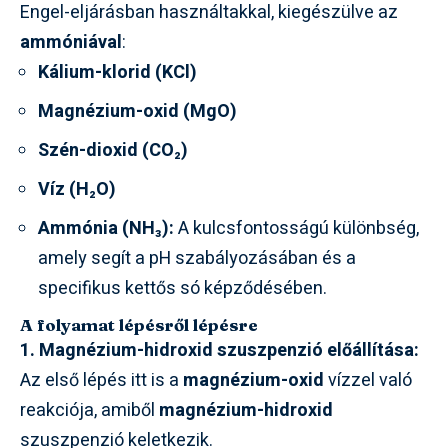
Engel-eljárásban használtakkal, kiegészülve az
ammóniával
:
Kálium-klorid (KCl)
Magnézium-oxid (MgO)
Szén-dioxid (CO₂)
Víz (H₂O)
Ammónia (NH₃):
A kulcsfontosságú különbség,
amely segít a pH szabályozásában és a
specifikus kettős só képződésében.
A folyamat lépésről lépésre
1. Magnézium-hidroxid szuszpenzió előállítása:
Az első lépés itt is a
magnézium-oxid
vízzel való
reakciója, amiből
magnézium-hidroxid
szuszpenzió keletkezik.