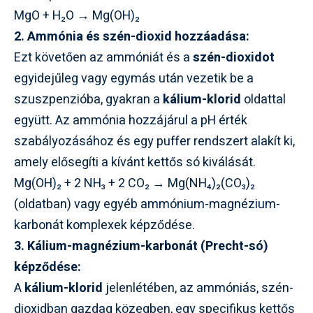
MgO + H₂O → Mg(OH)₂
2. Ammónia és szén-dioxid hozzáadása:
Ezt követően az ammóniát és a
szén-dioxidot
egyidejűleg vagy egymás után vezetik be a
szuszpenzióba, gyakran a
kálium-klorid
oldattal
együtt. Az ammónia hozzájárul a pH érték
szabályozásához és egy puffer rendszert alakít ki,
amely elősegíti a kívánt kettős só kiválását.
Mg(OH)₂ + 2 NH₃ + 2 CO₂ → Mg(NH₄)₂(CO₃)₂
(oldatban) vagy egyéb ammónium-magnézium-
karbonát komplexek képződése.
3. Kálium-magnézium-karbonát (Precht-só)
képződése:
A
kálium-klorid
jelenlétében, az ammóniás, szén-
dioxidban gazdag közegben, egy specifikus kettős