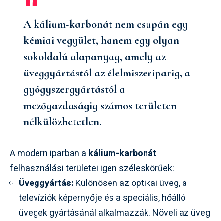
A
kálium-karbonát
nem csupán egy
kémiai vegyület, hanem egy olyan
sokoldalú alapanyag, amely az
üveggyártástól az élelmiszeriparig, a
gyógyszergyártástól a
mezőgazdaságig számos területen
nélkülözhetetlen.
A modern iparban a
kálium-karbonát
felhasználási területei igen széleskörűek:
Üveggyártás:
Különösen az optikai üveg, a
televíziók képernyője és a speciális, hőálló
üvegek gyártásánál alkalmazzák. Növeli az üveg