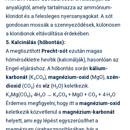
anyalúgtól, amely tartalmazza az ammónium-
kloridot és a felesleges nyersanyagokat. A sót
gondosan mossák a szennyeződések, különösen
a kloridionok eltávolítása érdekében.
5. Kalcinálás (hőbontás):
A megtisztított
Precht-sót
ezután magas
hőmérsékletre hevítik (kalcinálják), hasonlóan az
Engel-eljáráshoz. A hőbontás során
kálium-
karbonát
(K₂CO₃),
magnézium-oxid
(MgO),
szén-
dioxid
(CO₂) és
víz
(H₂O) keletkezik.
K₂Mg(CO₃)₂·4H₂O → K₂CO₃ + MgO + CO₂ + 4 H₂O
Érdemes megfigyelni, hogy itt a
magnézium-oxid
keletkezik közvetlenül a
magnézium-karbonát
helyett, ami egy lépést egyszerűsíthet a
magnézium újrahasznosításában, bár a