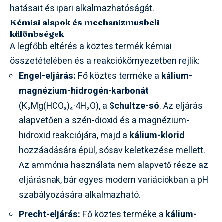
hatásait és ipari alkalmazhatóságát.
Kémiai alapok és mechanizmusbeli
különbségek
A legfőbb eltérés a köztes termék kémiai
összetételében és a reakciókörnyezetben rejlik:
Engel-eljárás:
Fő köztes terméke a
kálium-
magnézium-hidrogén-karbonát
(K₂Mg(HCO₃)₄·4H₂O), a
Schultze-só
. Az eljárás
alapvetően a szén-dioxid és a magnézium-
hidroxid reakciójára, majd a
kálium-klorid
hozzáadására épül, sósav keletkezése mellett.
Az ammónia használata nem alapvető része az
eljárásnak, bár egyes modern variációkban a pH
szabályozására alkalmazható.
Precht-eljárás:
Fő köztes terméke a
kálium-