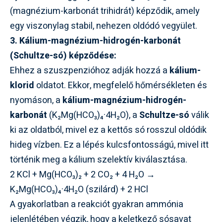
(magnézium-karbonát trihidrát) képződik, amely
egy viszonylag stabil, nehezen oldódó vegyület.
3. Kálium-magnézium-hidrogén-karbonát
(Schultze-só) képződése:
Ehhez a szuszpenzióhoz adják hozzá a
kálium-
klorid
oldatot. Ekkor, megfelelő hőmérsékleten és
nyomáson, a
kálium-magnézium-hidrogén-
karbonát
(K₂Mg(HCO₃)₄·4H₂O), a
Schultze-só
válik
ki az oldatból, mivel ez a kettős só rosszul oldódik
hideg vízben. Ez a lépés kulcsfontosságú, mivel itt
történik meg a kálium szelektív kiválasztása.
2 KCl + Mg(HCO₃)₂ + 2 CO₂ + 4 H₂O →
K₂Mg(HCO₃)₄·4H₂O (szilárd) + 2 HCl
A gyakorlatban a reakciót gyakran ammónia
jelenlétében végzik, hogy a keletkező sósavat