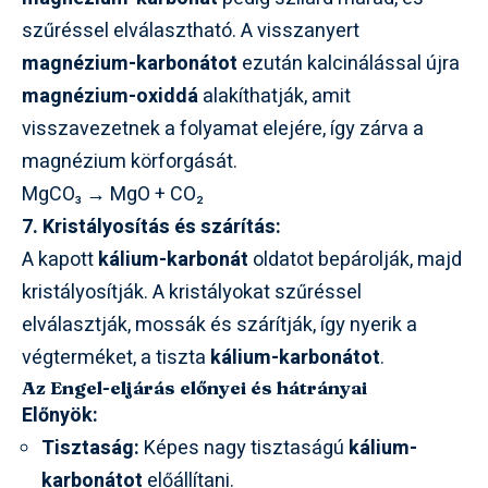
szűréssel elválasztható. A visszanyert
magnézium-karbonátot
ezután kalcinálással újra
magnézium-oxiddá
alakíthatják, amit
visszavezetnek a folyamat elejére, így zárva a
magnézium körforgását.
MgCO₃ → MgO + CO₂
7. Kristályosítás és szárítás:
A kapott
kálium-karbonát
oldatot bepárolják, majd
kristályosítják. A kristályokat szűréssel
elválasztják, mossák és szárítják, így nyerik a
végterméket, a tiszta
kálium-karbonátot
.
Az Engel-eljárás előnyei és hátrányai
Előnyök:
Tisztaság:
Képes nagy tisztaságú
kálium-
karbonátot
előállítani.