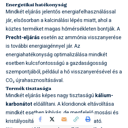
Energetikai hatékonyság
Mindkét eljárás jelentős energiafelhasználással
jár, elsősorban a kalcinálási lépés miatt, ahol a
köztes terméket magas hőmérsékleten bontják. A
Precht-eljárás
esetén az ammónia visszanyerése
is további energiaigénnyel jár. Az
energiahatékonyság optimalizálása mindkét
esetben kulcsfontosságú a gazdaságosság
szempontjából, például a hő visszanyerésével és a
CO₂ újrahasznosításával.
Termék tisztasága
Mindkét eljárás képes nagy tisztaságú
kálium-
karbonátot
előállítani. A kloridionok eltávolítása
mindkét esetben kihívás, de megfelelő mosási és
kristályosítási lépésekkel minimalizálható.