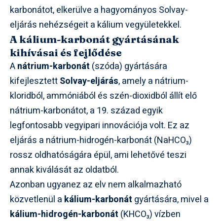
karbonátot, elkerülve a hagyományos Solvay-
eljárás nehézségeit a kálium vegyületekkel.
A kálium-karbonát gyártásának
kihívásai és fejlődése
A
nátrium-karbonát
(szóda) gyártására
kifejlesztett
Solvay-eljárás
, amely a nátrium-
kloridból, ammóniából és szén-dioxidból állít elő
nátrium-karbonátot, a 19. század egyik
legfontosabb vegyipari innovációja volt. Ez az
eljárás a nátrium-hidrogén-karbonát (NaHCO₃)
rossz oldhatóságára épül, ami lehetővé teszi
annak kiválását az oldatból.
Azonban ugyanez az elv nem alkalmazható
közvetlenül a
kálium-karbonát
gyártására, mivel a
kálium-hidrogén-karbonát
(KHCO₃) vízben