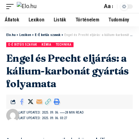
Aa
Állatok
Lexikon
Listák
Történelem
Tudomány
Elo.hu
>
Lexikon
>
E-É betűs szavak
>
Engel és Precht eljárás: a kálium-karbonát gyártás folyamata
E-É BETŰS SZAVAK
KÉMIA
TECHNIKA
Engel és Precht eljárás: a
kálium-karbonát gyártás
folyamata
LAST UPDATED: 2025. 09. 06.
28 MIN READ
LAST UPDATED: 2025. 09. 06. 03:27