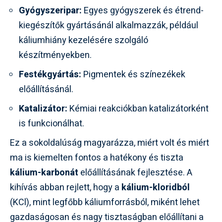
Gyógyszeripar:
Egyes gyógyszerek és étrend-
kiegészítők gyártásánál alkalmazzák, például
káliumhiány kezelésére szolgáló
készítményekben.
Festékgyártás:
Pigmentek és színezékek
előállításánál.
Katalizátor:
Kémiai reakciókban katalizátorként
is funkcionálhat.
Ez a sokoldalúság magyarázza, miért volt és miért
ma is kiemelten fontos a hatékony és tiszta
kálium-karbonát
előállításának fejlesztése. A
kihívás abban rejlett, hogy a
kálium-kloridból
(KCl), mint legfőbb káliumforrásból, miként lehet
gazdaságosan és nagy tisztaságban előállítani a