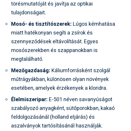
törésmutatóját és javítja az optikai
tulajdonságait.
Mosó- és tisztítószerek:
Lúgos kémhatása
miatt hatékonyan segíti a zsírok és
szennyeződések eltávolítását. Egyes
mosószerekben és szappanokban is
megtalálható.
Mezőgazdaság:
Káliumforrásként szolgál
műtrágyákban, különösen olyan növények
esetében, amelyek érzékenyek a kloridra.
Élelmiszeripar:
E-501 néven savanyúságot
szabályozó anyagként, sütőporokban, kakaó
feldolgozásánál (holland eljárás) és
aszalványok tartósításánál használják.