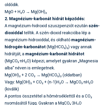
oldódik.
MgO + H₂O → Mg(OH)₂
2. Magnézium-karbonát hidrát képződés:
A magnézium-hidroxid szuszpenziót ezután
szén-
dioxiddal
telítik. A szén-dioxid reakcióba lép a
magnézium-hidroxiddal, és oldható
magnézium-
hidrogén-karbonátot
(Mg(HCO₃)₂) vagy annak
hidrátját, a
magnézium-karbonát hidrátot
(MgCO₃·nH₂O) képezi, amelyet gyakran „Magnesia
alba” néven is emlegetnek.
Mg(OH)₂ + 2 CO₂ → Mg(HCO₃)₂ (oldatban)
Vagy: Mg(OH)₂ + CO₂ + (n-1)H₂O → MgCO₃·nH₂O
(kiválik)
A pontos összetétel a hőmérséklettől és a CO₂
nyomásától függ. Gyakran a MgCO₃·3H₂O