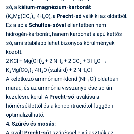
só, a
kálium-magnézium-karbonát
(K₂Mg(CO₃)₂·4H₂O), a
Precht-só
válik ki az oldatból.
Ez a só a
Schultze-sóval
ellentétben nem
hidrogén-karbonát, hanem karbonát alapú kettős
só, ami stabilabb lehet bizonyos körülmények
között.
2 KCl + Mg(OH)₂ + 2 NH₃ + 2 CO₂ + 3 H₂O →
K₂Mg(CO₃)₂·4H₂O (szilárd) + 2 NH₄Cl
A keletkező ammónium-klorid (NH₄Cl) oldatban
marad, és az ammónia visszanyerése során
kezelésre kerül. A
Precht-só
kiválása a
hőmérséklettől és a koncentrációtól függően
optimalizálható.
4. Szűrés és mosás:
A kivált
Precht-sót
szűréssel elválasztják az