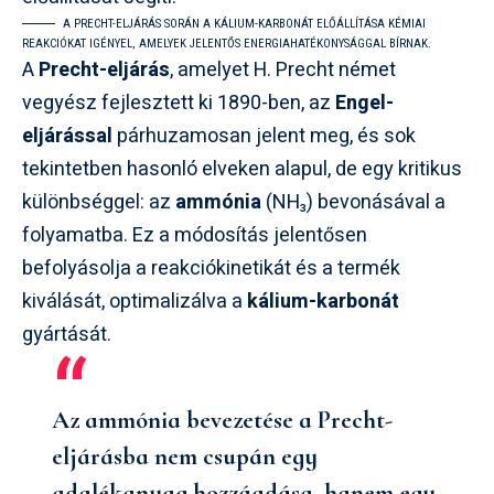
A PRECHT-ELJÁRÁS SORÁN A KÁLIUM-KARBONÁT ELŐÁLLÍTÁSA KÉMIAI
REAKCIÓKAT IGÉNYEL, AMELYEK JELENTŐS ENERGIAHATÉKONYSÁGGAL BÍRNAK.
A
Precht-eljárás
, amelyet H. Precht német
vegyész fejlesztett ki 1890-ben, az
Engel-
eljárással
párhuzamosan jelent meg, és sok
tekintetben hasonló elveken alapul, de egy kritikus
különbséggel: az
ammónia
(NH₃) bevonásával a
folyamatba. Ez a módosítás jelentősen
befolyásolja a reakciókinetikát és a termék
kiválását, optimalizálva a
kálium-karbonát
gyártását.
Az ammónia bevezetése a Precht-
eljárásba nem csupán egy
adalékanyag hozzáadása, hanem egy