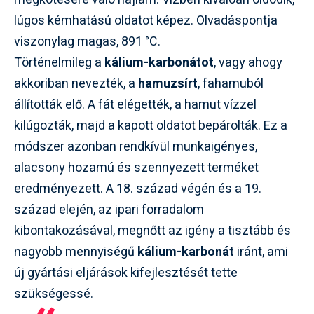
lúgos kémhatású oldatot képez. Olvadáspontja
viszonylag magas, 891 °C.
Történelmileg a
kálium-karbonátot
, vagy ahogy
akkoriban nevezték, a
hamuzsírt
, fahamuból
állították elő. A fát elégették, a hamut vízzel
kilúgozták, majd a kapott oldatot bepárolták. Ez a
módszer azonban rendkívül munkaigényes,
alacsony hozamú és szennyezett terméket
eredményezett. A 18. század végén és a 19.
század elején, az ipari forradalom
kibontakozásával, megnőtt az igény a tisztább és
nagyobb mennyiségű
kálium-karbonát
iránt, ami
új gyártási eljárások kifejlesztését tette
szükségessé.