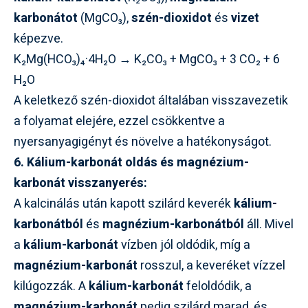
karbonátot
(MgCO₃),
szén-dioxidot
és
vizet
képezve.
K₂Mg(HCO₃)₄·4H₂O → K₂CO₃ + MgCO₃ + 3 CO₂ + 6
H₂O
A keletkező szén-dioxidot általában visszavezetik
a folyamat elejére, ezzel csökkentve a
nyersanyagigényt és növelve a hatékonyságot.
6. Kálium-karbonát oldás és magnézium-
karbonát visszanyerés:
A kalcinálás után kapott szilárd keverék
kálium-
karbonátból
és
magnézium-karbonátból
áll. Mivel
a
kálium-karbonát
vízben jól oldódik, míg a
magnézium-karbonát
rosszul, a keveréket vízzel
kilúgozzák. A
kálium-karbonát
feloldódik, a
magnézium-karbonát
pedig szilárd marad, és