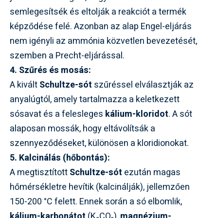
semlegesítsék és eltolják a reakciót a termék
képződése felé. Azonban az alap Engel-eljárás
nem igényli az ammónia közvetlen bevezetését,
szemben a Precht-eljárással.
4. Szűrés és mosás:
A kivált
Schultze-sót
szűréssel elválasztják az
anyalúgtól, amely tartalmazza a keletkezett
sósavat és a felesleges
kálium-kloridot
. A sót
alaposan mossák, hogy eltávolítsák a
szennyeződéseket, különösen a kloridionokat.
5. Kalcinálás (hőbontás):
A megtisztított
Schultze-sót
ezután magas
hőmérsékletre hevítik (kalcinálják), jellemzően
150-200 °C felett. Ennek során a só elbomlik,
kálium-karbonátot
(K₂CO₃),
magnézium-