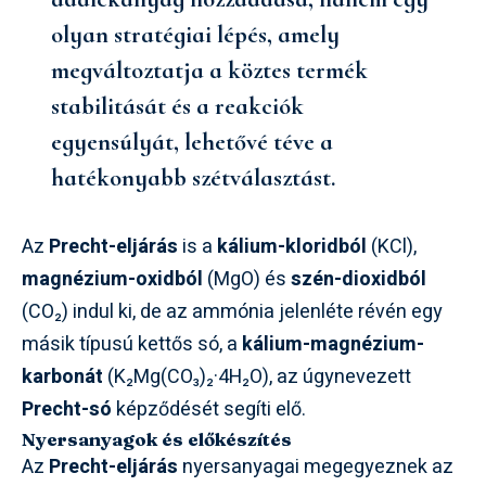
olyan stratégiai lépés, amely
megváltoztatja a köztes termék
stabilitását és a reakciók
egyensúlyát, lehetővé téve a
hatékonyabb szétválasztást.
Az
Precht-eljárás
is a
kálium-kloridból
(KCl),
magnézium-oxidból
(MgO) és
szén-dioxidból
(CO₂) indul ki, de az ammónia jelenléte révén egy
másik típusú kettős só, a
kálium-magnézium-
karbonát
(K₂Mg(CO₃)₂·4H₂O), az úgynevezett
Precht-só
képződését segíti elő.
Nyersanyagok és előkészítés
Az
Precht-eljárás
nyersanyagai megegyeznek az