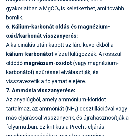
gyakorlatban a MgCO₃ is keletkezhet, ami tovább
bomlik.
6. Kálium-karbonát oldás és magnézium-
oxid/karbonát visszanyerés:
A kalcinálás után kapott szilárd keverékből a
kálium-karbonátot
vízzel kilúgozzák. A rosszul
oldódó
magnézium-oxidot
(vagy magnézium-
karbonátot) szűréssel elválasztják, és
visszavezetik a folyamat elejére.
7. Ammónia visszanyerése:
Az anyalúgból, amely ammónium-kloridot
tartalmaz, az ammóniát (NH₃) desztillációval vagy
más eljárással visszanyerik, és újrahasznosítják a
folyamatban. Ez kritikus a Precht-eljárás