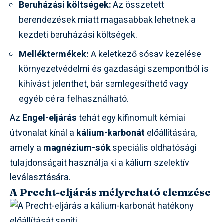
Beruházási költségek:
Az összetett
berendezések miatt magasabbak lehetnek a
kezdeti beruházási költségek.
Melléktermékek:
A keletkező sósav kezelése
környezetvédelmi és gazdasági szempontból is
kihívást jelenthet, bár semlegesíthető vagy
egyéb célra felhasználható.
Az
Engel-eljárás
tehát egy kifinomult kémiai
útvonalat kínál a
kálium-karbonát
előállítására,
amely a
magnézium-sók
speciális oldhatósági
tulajdonságait használja ki a kálium szelektív
leválasztására.
A Precht-eljárás mélyreható elemzése