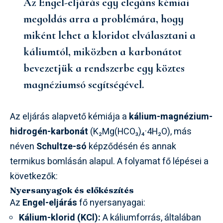
Az Engel-eljárás egy elegáns kémiai
megoldás arra a problémára, hogy
miként lehet a kloridot elválasztani a
káliumtól, miközben a karbonátot
bevezetjük a rendszerbe egy köztes
magnéziumsó segítségével.
Az eljárás alapvető kémiája a
kálium-magnézium-
hidrogén-karbonát
(K₂Mg(HCO₃)₄·4H₂O), más
néven
Schultze-só
képződésén és annak
termikus bomlásán alapul. A folyamat fő lépései a
következők:
Nyersanyagok és előkészítés
Az
Engel-eljárás
fő nyersanyagai:
Kálium-klorid (KCl):
A káliumforrás, általában