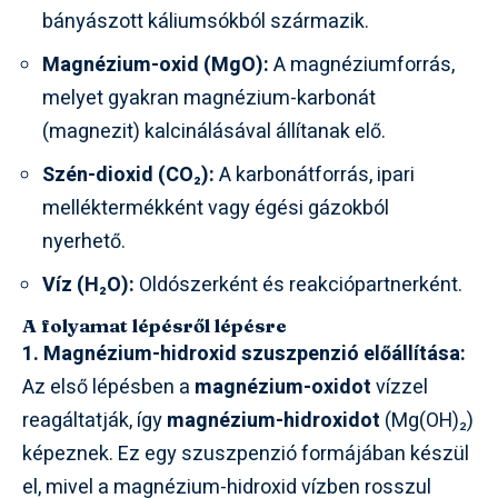
bányászott káliumsókból származik.
Magnézium-oxid (MgO):
A magnéziumforrás,
melyet gyakran magnézium-karbonát
(magnezit) kalcinálásával állítanak elő.
Szén-dioxid (CO₂):
A karbonátforrás, ipari
melléktermékként vagy égési gázokból
nyerhető.
Víz (H₂O):
Oldószerként és reakciópartnerként.
A folyamat lépésről lépésre
1. Magnézium-hidroxid szuszpenzió előállítása:
Az első lépésben a
magnézium-oxidot
vízzel
reagáltatják, így
magnézium-hidroxidot
(Mg(OH)₂)
képeznek. Ez egy szuszpenzió formájában készül
el, mivel a magnézium-hidroxid vízben rosszul