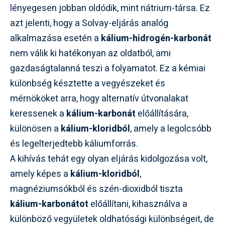
lényegesen jobban oldódik, mint nátrium-társa. Ez
azt jelenti, hogy a Solvay-eljárás analóg
alkalmazása esetén a
kálium-hidrogén-karbonát
nem válik ki hatékonyan az oldatból, ami
gazdaságtalanná teszi a folyamatot. Ez a kémiai
különbség késztette a vegyészeket és
mérnököket arra, hogy alternatív útvonalakat
keressenek a
kálium-karbonát
előállítására,
különösen a
kálium-kloridból
, amely a legolcsóbb
és legelterjedtebb káliumforrás.
A kihívás tehát egy olyan eljárás kidolgozása volt,
amely képes a
kálium-kloridból
,
magnéziumsókból és szén-dioxidból tiszta
kálium-karbonátot
előállítani, kihasználva a
különböző vegyületek oldhatósági különbségeit, de