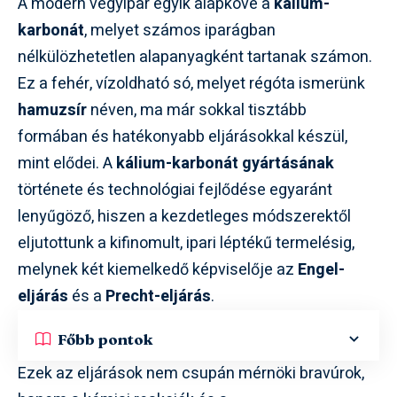
A modern vegyipar egyik alapköve a
kálium-
karbonát
, melyet számos iparágban
nélkülözhetetlen alapanyagként tartanak számon.
Ez a fehér, vízoldható só, melyet régóta ismerünk
hamuzsír
néven, ma már sokkal tisztább
formában és hatékonyabb eljárásokkal készül,
mint elődei. A
kálium-karbonát gyártásának
története és technológiai fejlődése egyaránt
lenyűgöző, hiszen a kezdetleges módszerektől
eljutottunk a kifinomult, ipari léptékű termelésig,
melynek két kiemelkedő képviselője az
Engel-
eljárás
és a
Precht-eljárás
.
Főbb pontok
Ezek az eljárások nem csupán mérnöki bravúrok,