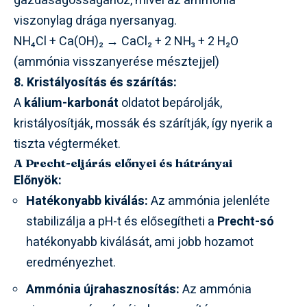
gazdaságosságához, mivel az ammónia
viszonylag drága nyersanyag.
NH₄Cl + Ca(OH)₂ → CaCl₂ + 2 NH₃ + 2 H₂O
(ammónia visszanyerése mésztejjel)
8. Kristályosítás és szárítás:
A
kálium-karbonát
oldatot bepárolják,
kristályosítják, mossák és szárítják, így nyerik a
tiszta végterméket.
A Precht-eljárás előnyei és hátrányai
Előnyök:
Hatékonyabb kiválás:
Az ammónia jelenléte
stabilizálja a pH-t és elősegítheti a
Precht-só
hatékonyabb kiválását, ami jobb hozamot
eredményezhet.
Ammónia újrahasznosítás:
Az ammónia