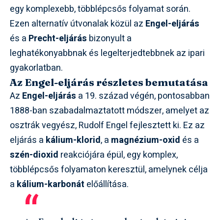
egy komplexebb, többlépcsős folyamat során.
Ezen alternatív útvonalak közül az
Engel-eljárás
és a
Precht-eljárás
bizonyult a
leghatékonyabbnak és legelterjedtebbnek az ipari
gyakorlatban.
Az Engel-eljárás részletes bemutatása
Az
Engel-eljárás
a 19. század végén, pontosabban
1888-ban szabadalmaztatott módszer, amelyet az
osztrák vegyész, Rudolf Engel fejlesztett ki. Ez az
eljárás a
kálium-klorid
, a
magnézium-oxid
és a
szén-dioxid
reakciójára épül, egy komplex,
többlépcsős folyamaton keresztül, amelynek célja
a
kálium-karbonát
előállítása.