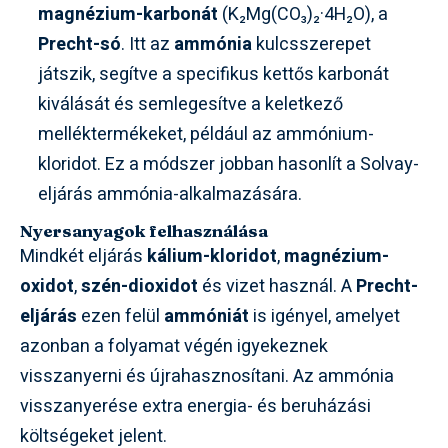
magnézium-karbonát
(K₂Mg(CO₃)₂·4H₂O), a
Precht-só
. Itt az
ammónia
kulcsszerepet
játszik, segítve a specifikus kettős karbonát
kiválását és semlegesítve a keletkező
melléktermékeket, például az ammónium-
kloridot. Ez a módszer jobban hasonlít a Solvay-
eljárás ammónia-alkalmazására.
Nyersanyagok felhasználása
Mindkét eljárás
kálium-kloridot
,
magnézium-
oxidot
,
szén-dioxidot
és vizet használ. A
Precht-
eljárás
ezen felül
ammóniát
is igényel, amelyet
azonban a folyamat végén igyekeznek
visszanyerni és újrahasznosítani. Az ammónia
visszanyerése extra energia- és beruházási
költségeket jelent.