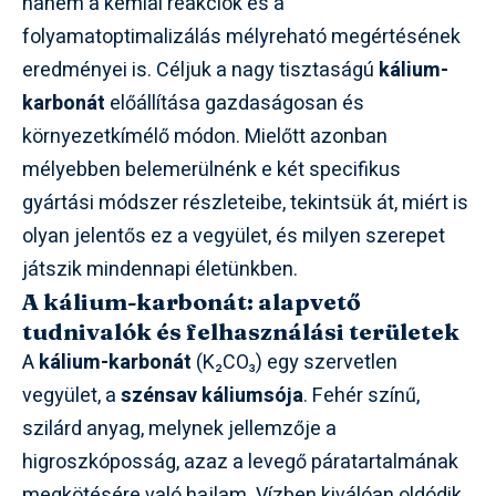
hanem a kémiai reakciók és a
folyamatoptimalizálás mélyreható megértésének
eredményei is. Céljuk a nagy tisztaságú
kálium-
karbonát
előállítása gazdaságosan és
környezetkímélő módon. Mielőtt azonban
mélyebben belemerülnénk e két specifikus
gyártási módszer részleteibe, tekintsük át, miért is
olyan jelentős ez a vegyület, és milyen szerepet
játszik mindennapi életünkben.
A kálium-karbonát: alapvető
tudnivalók és felhasználási területek
A
kálium-karbonát
(K₂CO₃) egy szervetlen
vegyület, a
szénsav káliumsója
. Fehér színű,
szilárd anyag, melynek jellemzője a
higroszkóposság, azaz a levegő páratartalmának
megkötésére való hajlam. Vízben kiválóan oldódik,