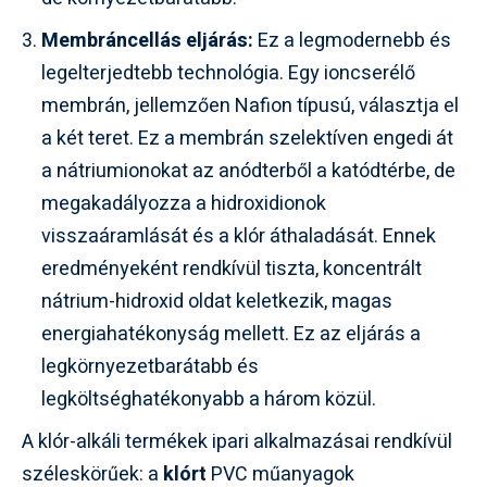
Membráncellás eljárás:
Ez a legmodernebb és
legelterjedtebb technológia. Egy ioncserélő
membrán, jellemzően Nafion típusú, választja el
a két teret. Ez a membrán szelektíven engedi át
a nátriumionokat az anódterből a katódtérbe, de
megakadályozza a hidroxidionok
visszaáramlását és a klór áthaladását. Ennek
eredményeként rendkívül tiszta, koncentrált
nátrium-hidroxid oldat keletkezik, magas
energiahatékonyság mellett. Ez az eljárás a
legkörnyezetbarátabb és
legköltséghatékonyabb a három közül.
A klór-alkáli termékek ipari alkalmazásai rendkívül
széleskörűek: a
klórt
PVC műanyagok