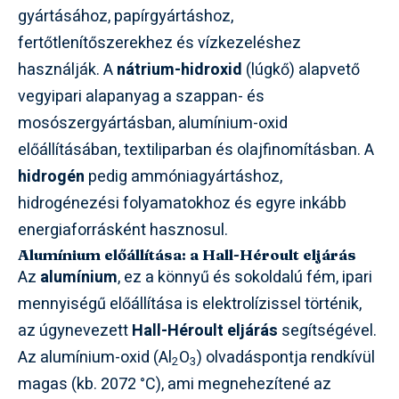
gyártásához, papírgyártáshoz,
fertőtlenítőszerekhez és vízkezeléshez
használják. A
nátrium-hidroxid
(lúgkő) alapvető
vegyipari alapanyag a szappan- és
mosószergyártásban, alumínium-oxid
előállításában, textiliparban és olajfinomításban. A
hidrogén
pedig ammóniagyártáshoz,
hidrogénezési folyamatokhoz és egyre inkább
energiaforrásként hasznosul.
Alumínium előállítása: a Hall-Héroult eljárás
Az
alumínium
, ez a könnyű és sokoldalú fém, ipari
mennyiségű előállítása is elektrolízissel történik,
az úgynevezett
Hall-Héroult eljárás
segítségével.
Az alumínium-oxid (Al
O
) olvadáspontja rendkívül
2
3
magas (kb. 2072 °C), ami megnehezítené az