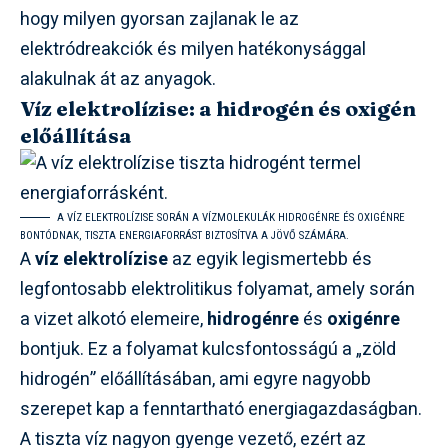
hogy milyen gyorsan zajlanak le az
elektródreakciók és milyen hatékonysággal
alakulnak át az anyagok.
Víz elektrolízise: a hidrogén és oxigén
előállítása
A VÍZ ELEKTROLÍZISE SORÁN A VÍZMOLEKULÁK HIDROGÉNRE ÉS OXIGÉNRE
BONTÓDNAK, TISZTA ENERGIAFORRÁST BIZTOSÍTVA A JÖVŐ SZÁMÁRA.
A
víz elektrolízise
az egyik legismertebb és
legfontosabb elektrolitikus folyamat, amely során
a vizet alkotó elemeire,
hidrogénre
és
oxigénre
bontjuk. Ez a folyamat kulcsfontosságú a „zöld
hidrogén” előállításában, ami egyre nagyobb
szerepet kap a fenntartható energiagazdaságban.
A tiszta víz nagyon gyenge vezető, ezért az