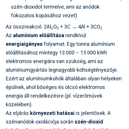
szén-dioxidot termelve, ami az anódok
fokozatos kopásához vezet)
Az összreakció: 2Al
O
+ 3C → 4Al + 3CO
2
3
2
Az
alumínium előállítása
rendkívül
energiaigényes
folyamat. Egy tonna alumínium
előállításához mintegy 13 000 – 15 000 kWh
elektromos energiára van szükség, ami az
alumíniumgyártás legnagyobb költségtényezője.
Ezért az alumíniumkohók általában olyan helyeken
épülnek, ahol bőséges és olcsó elektromos
energia áll rendelkezésre (pl. vízerőművek
közelében).
Az eljárás
környezeti hatásai
is jelentősek. A
szénanódok oxidációja során
szén-dioxid