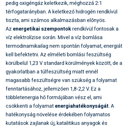
pedig oxigéngáz keletkezik, méghozzá 2:1
térfogatarányban. A keletkező hidrogén rendkívül
tiszta, ami számos alkalmazásban előnyös.
Az
energetikai szempontok
rendkívül fontosak a
víz elektrolízise során. Mivel a víz bomlása
termodinamikailag nem spontán folyamat, energiát
kell befektetni. Az elméleti bomlási feszültség
körülbelül 1,23 V standard körülmények között, de a
gyakorlatban a túlfeszültség miatt ennél
magasabb feszültségre van szükség a folyamat
fenntartásához, jellemzően 1,8-2,2 V. Ez a
többletenergia hő formájában vész el, ami
csökkenti a folyamat
energiahatékonyságát
. A
hatékonyság növelése érdekében folyamatos
kutatások zajlanak új, katalitikus anyagok és