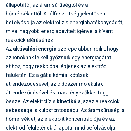
állapotától, az áramsűrűségtől és a
hőmérséklettől. A túlfeszültség jelentősen
befolyásolja az elektrolízis energiahatékonyságát,
mivel nagyobb energiabevitelt igényel a kívánt
reakciók eléréséhez.
Az
aktiválási energia
szerepe abban rejlik, hogy
az ionoknak le kell győzniük egy energiagátat
ahhoz, hogy reakcióba lépjenek az elektród
felületén. Ez a gát a kémiai kötések
átrendeződésével, az oldószer molekulák
átrendeződésével és más tényezőkkel függ
össze. Az elektrolízis
kinetikája
, azaz a reakciók
sebessége is kulcsfontosságú. Az áramsűrűség, a
hőmérséklet, az elektrolit koncentrációja és az
elektród felületének állapota mind befolyásolja,