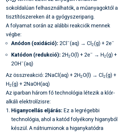
2
sokoldalúan felhasználhatók, a műanyagoktól a
tisztítószereken át a gyógyszeriparig.
A folyamat során az alábbi reakciók mennek
végbe:
–
–
Anódon (oxidáció):
2Cl
(aq) → Cl
(g) + 2e
2
–
Katódon (redukció):
2H
O(l) + 2e
→ H
(g) +
2
2
–
2OH
(aq)
Az összreakció: 2NaCl(aq) + 2H
O(l) → Cl
(g) +
2
2
H
(g) + 2NaOH(aq)
2
Az iparban három fő technológia létezik a klór-
alkáli elektrolízisre:
Higanycellás eljárás:
Ez a legrégebbi
technológia, ahol a katód folyékony higanyból
készül. A nátriumionok a higanykatódra