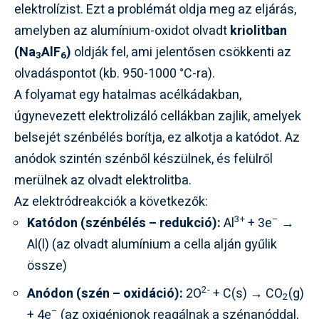
elektrolízist. Ezt a problémát oldja meg az eljárás,
amelyben az alumínium-oxidot olvadt
kriolitban
(Na
AlF
)
oldják fel, ami jelentősen csökkenti az
3
6
olvadáspontot (kb. 950-1000 °C-ra).
A folyamat egy hatalmas acélkádakban,
úgynevezett elektrolizáló cellákban zajlik, amelyek
belsejét szénbélés borítja, ez alkotja a katódot. Az
anódok szintén szénből készülnek, és felülről
merülnek az olvadt elektrolitba.
Az elektródreakciók a következők:
3+
–
Katódon (szénbélés – redukció):
Al
+ 3e
→
Al(l) (az olvadt alumínium a cella alján gyűlik
össze)
2-
Anódon (szén – oxidáció):
2O
+ C(s) → CO
(g)
2
–
+ 4e
(az oxigénionok reagálnak a szénanóddal,