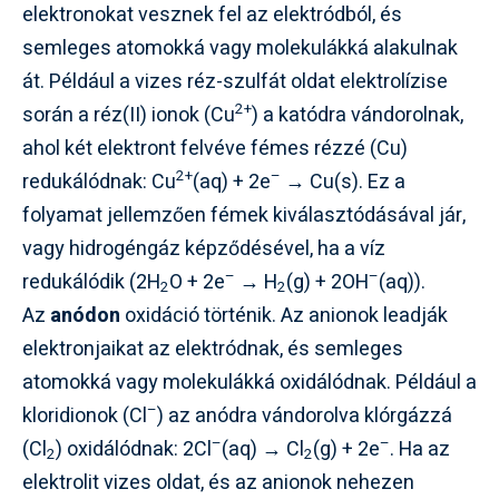
elektronokat vesznek fel az elektródból, és
semleges atomokká vagy molekulákká alakulnak
át. Például a vizes réz-szulfát oldat elektrolízise
2+
során a réz(II) ionok (Cu
) a katódra vándorolnak,
ahol két elektront felvéve fémes rézzé (Cu)
2+
–
redukálódnak: Cu
(aq) + 2e
→ Cu(s). Ez a
folyamat jellemzően fémek kiválasztódásával jár,
vagy hidrogéngáz képződésével, ha a víz
–
–
redukálódik (2H
O + 2e
→ H
(g) + 2OH
(aq)).
2
2
Az
anódon
oxidáció történik. Az anionok leadják
elektronjaikat az elektródnak, és semleges
atomokká vagy molekulákká oxidálódnak. Például a
–
kloridionok (Cl
) az anódra vándorolva klórgázzá
–
–
(Cl
) oxidálódnak: 2Cl
(aq) → Cl
(g) + 2e
. Ha az
2
2
elektrolit vizes oldat, és az anionok nehezen