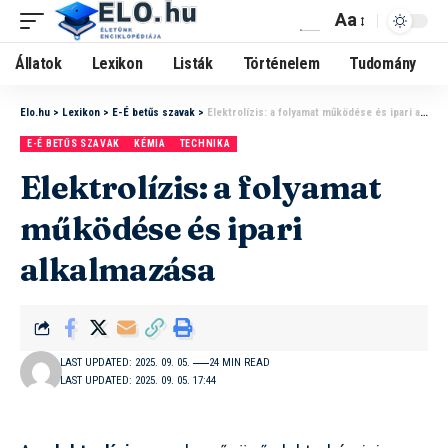
Aa
Állatok
Lexikon
Listák
Történelem
Tudomány
Elo.hu
>
Lexikon
>
E-É betűs szavak
>
Elektrolízis: a folyamat működése és ipari alkalmazása
E-É BETŰS SZAVAK
KÉMIA
TECHNIKA
Elektrolízis: a folyamat
működése és ipari
alkalmazása
LAST UPDATED: 2025. 09. 05.
24 MIN READ
LAST UPDATED: 2025. 09. 05. 17:44