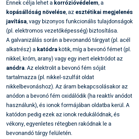
Ennek célja lehet a
korrózióvédelem
, a
kopásállóság növelése
, az
esztétikai megjelenés
javítása
, vagy bizonyos funkcionális tulajdonságok
(pl. elektromos vezetőképesség) biztosítása.
A galvanizálás során a bevonandó tárgyat (pl. acél
alkatrész) a
katódra
kötik, míg a bevonó fémet (pl.
nikkel, króm, arany) vagy egy inert elektródot az
anódra
. Az elektrolit a bevonó fém sóját
tartalmazza (pl. nikkel-szulfát oldat
nikkelbevonáshoz). Az áram bekapcsolásakor az
anódon a bevonó fém oxidálódik (ha reaktív anódot
használunk), és ionok formájában oldatba kerül. A
katódon pedig ezek az ionok redukálódnak, és
vékony, egyenletes rétegben rakódnak le a
bevonandó tárgy felületén.