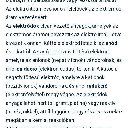
oldata, mint például sósav vagy réz-szulfát oldat.
Az elektrolitban lévő ionok felelősek az elektromos
áram vezetéséért.
Az
elektródok
olyan vezető anyagok, amelyek az
elektromos áramot bevezetik az elektrolitba, illetve
kivezetik onnan. Kétféle elektród létezik: az
anód
és a
katód
. Az anód a pozitív töltésű elektród,
amelyre az anionok (negatív ionok) vándorolnak, és
ahol
oxidáció
(elektronleadás) történik. A katód a
negatív töltésű elektród, amelyre a kationok
(pozitív ionok) vándorolnak, és ahol
redukció
(elektronfelvétel) megy végbe. Az elektródok
anyaga lehet inert (pl. grafit, platina) vagy reaktív
(pl. réz, nikkel), attól függően, hogy részt vesznek-e
magában a kémiai reakcióban.