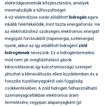
elektródgeometriák kifejlesztésére, amelyek
minimalizálják a túlfeszültséget.
A víz elektrolízise során előállított
hidrogén
egyre
inkább felértékelődik, mint tiszta energiaforrás. Ha
az elektrolízishez szükséges elektromos energiát
megújuló forrásokból (napenergia, szélenergia)
nyerik, akkor az így előállított hidrogént
zöld
hidrogénnek
nevezzük. Ez a hidrogéntermelési
mód nem jár üvegházhatású gázok
kibocsátásával, így kulcsfontosságú szerepet
játszhat a klímaváltozás elleni küzdelemben és a
fosszilis tüzelőanyagoktól való függőség
csökkentésében. A zöld hidrogén felhasználható
üzemanyagcellákban elektromos áram
termelésére, vegyipari alapanyagként (pl.