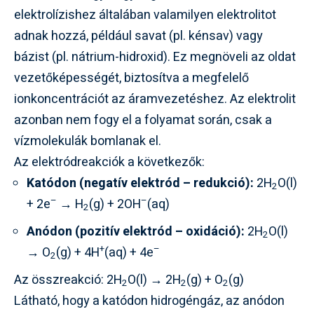
elektrolízishez általában valamilyen elektrolitot
adnak hozzá, például savat (pl. kénsav) vagy
bázist (pl. nátrium-hidroxid). Ez megnöveli az oldat
vezetőképességét, biztosítva a megfelelő
ionkoncentrációt az áramvezetéshez. Az elektrolit
azonban nem fogy el a folyamat során, csak a
vízmolekulák bomlanak el.
Az elektródreakciók a következők:
Katódon (negatív elektród – redukció):
2H
O(l)
2
–
–
+ 2e
→ H
(g) + 2OH
(aq)
2
Anódon (pozitív elektród – oxidáció):
2H
O(l)
2
+
–
→ O
(g) + 4H
(aq) + 4e
2
Az összreakció: 2H
O(l) → 2H
(g) + O
(g)
2
2
2
Látható, hogy a katódon hidrogéngáz, az anódon