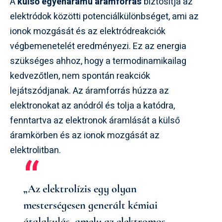
A
külső egyenáramú áramforrás
biztosítja az
elektródok közötti potenciálkülönbséget, ami az
ionok mozgását és az elektródreakciók
végbemenetelét eredményezi. Ez az energia
szükséges ahhoz, hogy a termodinamikailag
kedvezőtlen, nem spontán reakciók
lejátszódjanak. Az áramforrás húzza az
elektronokat az anódról és tolja a katódra,
fenntartva az elektronok áramlását a külső
áramkörben és az ionok mozgását az
elektrolitban.
„Az elektrolízis egy olyan
mesterségesen generált kémiai
átalakulás, amely az elektromos