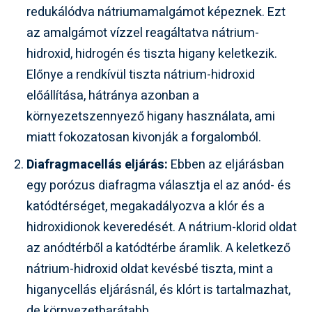
redukálódva nátriumamalgámot képeznek. Ezt
az amalgámot vízzel reagáltatva nátrium-
hidroxid, hidrogén és tiszta higany keletkezik.
Előnye a rendkívül tiszta nátrium-hidroxid
előállítása, hátránya azonban a
környezetszennyező higany használata, ami
miatt fokozatosan kivonják a forgalomból.
Diafragmacellás eljárás:
Ebben az eljárásban
egy porózus diafragma választja el az anód- és
katódtérséget, megakadályozva a klór és a
hidroxidionok keveredését. A nátrium-klorid oldat
az anódtérből a katódtérbe áramlik. A keletkező
nátrium-hidroxid oldat kevésbé tiszta, mint a
higanycellás eljárásnál, és klórt is tartalmazhat,
de környezetbarátabb.