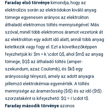
Faraday első törvénye
kimondja, hogy az
elektrolízis során az elektródokon kiváló anyag
tömege egyenesen arányos az elektroliton
áthaladó elektromos töltés mennyiségével. Más
szóval, minél több elektromos áramot vezetünk át
az elektroliton egy adott idő alatt, annál több anyag
keletkezik vagy fogy el. Ezt a következőképpen
fejezhetjük ki: $m = k \cdot Q$, ahol $m$ az anyag
tömege, $Q$ az áthaladó töltés (amper-
szekundum, azaz Coulomb), és $k$ egy
arányossági tényező, amely az adott anyagra
jellemző elektrokémiai egyenérték. A töltés
mennyisége az áramerősség ($I$) és az idő ($t$)
szorzataként is kifejezhető: $Q = I \cdot t$.
Faraday második törvénye
azonos