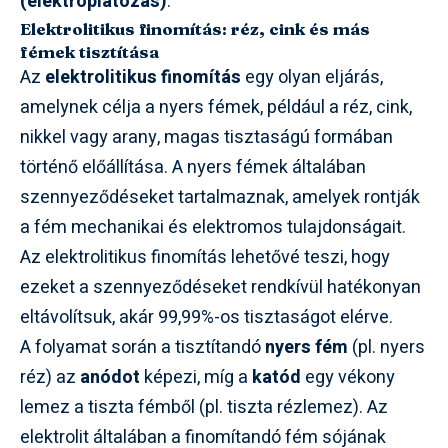
(elektroplatozás)
.
Elektrolitikus finomítás: réz, cink és más
fémek tisztítása
Az
elektrolitikus finomítás
egy olyan eljárás,
amelynek célja a nyers fémek, például a réz, cink,
nikkel vagy arany, magas tisztaságú formában
történő előállítása. A nyers fémek általában
szennyeződéseket tartalmaznak, amelyek rontják
a fém mechanikai és elektromos tulajdonságait.
Az elektrolitikus finomítás lehetővé teszi, hogy
ezeket a szennyeződéseket rendkívül hatékonyan
eltávolítsuk, akár 99,99%-os tisztaságot elérve.
A folyamat során a tisztítandó
nyers fém
(pl. nyers
réz) az
anódot
képezi, míg a
katód
egy vékony
lemez a tiszta fémből (pl. tiszta rézlemez). Az
elektrolit általában a finomítandó fém sójának