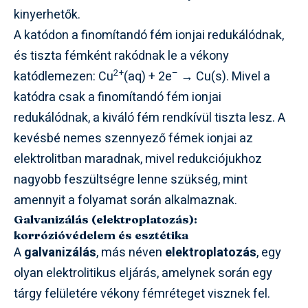
kinyerhetők.
A katódon a finomítandó fém ionjai redukálódnak,
és tiszta fémként rakódnak le a vékony
2+
–
katódlemezen: Cu
(aq) + 2e
→ Cu(s). Mivel a
katódra csak a finomítandó fém ionjai
redukálódnak, a kiváló fém rendkívül tiszta lesz. A
kevésbé nemes szennyező fémek ionjai az
elektrolitban maradnak, mivel redukciójukhoz
nagyobb feszültségre lenne szükség, mint
amennyit a folyamat során alkalmaznak.
Galvanizálás (elektroplatozás):
korrózióvédelem és esztétika
A
galvanizálás
, más néven
elektroplatozás
, egy
olyan elektrolitikus eljárás, amelynek során egy
tárgy felületére vékony fémréteget visznek fel.