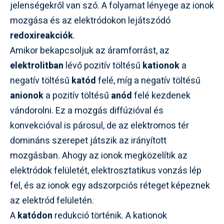
jelenségekről van szó. A folyamat lényege az ionok
mozgása és az elektródokon lejátszódó
redoxireakciók
.
Amikor bekapcsoljuk az áramforrást, az
elektrolitban
lévő pozitív töltésű
kationok
a
negatív töltésű
katód
felé, míg a negatív töltésű
anionok
a pozitív töltésű
anód
felé kezdenek
vándorolni. Ez a mozgás diffúzióval és
konvekcióval is párosul, de az elektromos tér
domináns szerepet játszik az irányított
mozgásban. Ahogy az ionok megközelítik az
elektródok felületét, elektrosztatikus vonzás lép
fel, és az ionok egy adszorpciós réteget képeznek
az elektród felületén.
A
katódon
redukció történik. A kationok