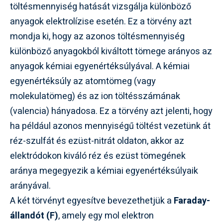
töltésmennyiség hatását vizsgálja különböző
anyagok elektrolízise esetén. Ez a törvény azt
mondja ki, hogy az azonos töltésmennyiség
különböző anyagokból kiváltott tömege arányos az
anyagok kémiai egyenértéksúlyával. A kémiai
egyenértéksúly az atomtömeg (vagy
molekulatömeg) és az ion töltésszámának
(valencia) hányadosa. Ez a törvény azt jelenti, hogy
ha például azonos mennyiségű töltést vezetünk át
réz-szulfát és ezüst-nitrát oldaton, akkor az
elektródokon kiváló réz és ezüst tömegének
aránya megegyezik a kémiai egyenértéksúlyaik
arányával.
A két törvényt egyesítve bevezethetjük a
Faraday-
állandót (F)
, amely egy mol elektron