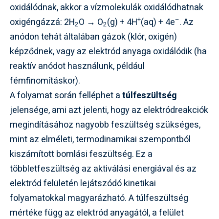
oxidálódnak, akkor a vízmolekulák oxidálódhatnak
+
–
oxigéngázzá: 2H
O → O
(g) + 4H
(aq) + 4e
. Az
2
2
anódon tehát általában gázok (klór, oxigén)
képződnek, vagy az elektród anyaga oxidálódik (ha
reaktív anódot használunk, például
fémfinomításkor).
A folyamat során felléphet a
túlfeszültség
jelensége, ami azt jelenti, hogy az elektródreakciók
megindításához nagyobb feszültség szükséges,
mint az elméleti, termodinamikai szempontból
kiszámított bomlási feszültség. Ez a
többletfeszültség az aktiválási energiával és az
elektród felületén lejátszódó kinetikai
folyamatokkal magyarázható. A túlfeszültség
mértéke függ az elektród anyagától, a felület