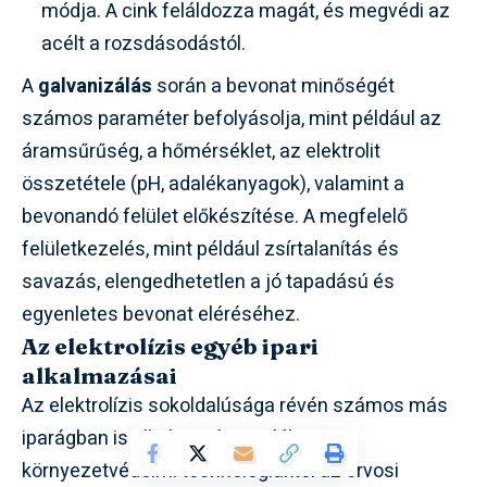
módja. A cink feláldozza magát, és megvédi az
acélt a rozsdásodástól.
A
galvanizálás
során a bevonat minőségét
számos paraméter befolyásolja, mint például az
áramsűrűség, a hőmérséklet, az elektrolit
összetétele (pH, adalékanyagok), valamint a
bevonandó felület előkészítése. A megfelelő
felületkezelés, mint például zsírtalanítás és
savazás, elengedhetetlen a jó tapadású és
egyenletes bevonat eléréséhez.
Az elektrolízis egyéb ipari
alkalmazásai
Az elektrolízis sokoldalúsága révén számos más
iparágban is alkalmazásra talál, a
környezetvédelmi technológiáktól az orvosi