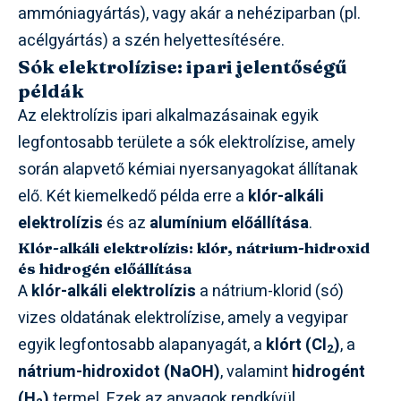
ammóniagyártás), vagy akár a nehéziparban (pl.
acélgyártás) a szén helyettesítésére.
Sók elektrolízise: ipari jelentőségű
példák
Az elektrolízis ipari alkalmazásainak egyik
legfontosabb területe a sók elektrolízise, amely
során alapvető kémiai nyersanyagokat állítanak
elő. Két kiemelkedő példa erre a
klór-alkáli
elektrolízis
és az
alumínium előállítása
.
Klór-alkáli elektrolízis: klór, nátrium-hidroxid
és hidrogén előállítása
A
klór-alkáli elektrolízis
a nátrium-klorid (só)
vizes oldatának elektrolízise, amely a vegyipar
egyik legfontosabb alapanyagát, a
klórt (Cl
)
, a
2
nátrium-hidroxidot (NaOH)
, valamint
hidrogént
(H
)
termel. Ezek az anyagok rendkívül