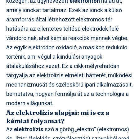
közegen, az úgynevezett
elektroliton
halad át,
amely ionokat tartalmaz. Ezek az ionok a külső
áramforrás által létrehozott elektromos tér
hatására az ellentétes töltésű elektródok felé
vándorolnak, ahol kémiai reakciók mennek végbe.
Az egyik elektródon oxidáció, a másikon redukció
történik, ami végül a kiindulási anyagok
átalakulásához vezet. Ez a cikk mélyrehatóan
tárgyalja az elektrolízis elméleti hátterét, működési
mechanizmusát és széleskörű ipari alkalmazásait,
bemutatva, hogyan formálja át ez a technológia a
modern világunkat.
Az elektrolízis alapjai: mi is ez a
kémiai folyamat?
Az
elektrolízis
szó a görög „elektro” (elektromos)
és „lízis” (feloldás, szétválasztás) szavakból ered,