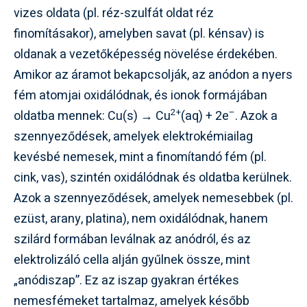
vizes oldata (pl. réz-szulfát oldat réz
finomításakor), amelyben savat (pl. kénsav) is
oldanak a vezetőképesség növelése érdekében.
Amikor az áramot bekapcsolják, az anódon a nyers
fém atomjai oxidálódnak, és ionok formájában
2+
–
oldatba mennek: Cu(s) → Cu
(aq) + 2e
. Azok a
szennyeződések, amelyek elektrokémiailag
kevésbé nemesek, mint a finomítandó fém (pl.
cink, vas), szintén oxidálódnak és oldatba kerülnek.
Azok a szennyeződések, amelyek nemesebbek (pl.
ezüst, arany, platina), nem oxidálódnak, hanem
szilárd formában leválnak az anódról, és az
elektrolizáló cella alján gyűlnek össze, mint
„anódiszap”. Ez az iszap gyakran értékes
nemesfémeket tartalmaz, amelyek később