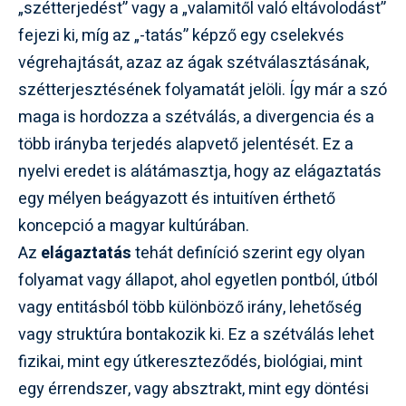
„szétterjedést” vagy a „valamitől való eltávolodást”
fejezi ki, míg az „-tatás” képző egy cselekvés
végrehajtását, azaz az ágak szétválasztásának,
szétterjesztésének folyamatát jelöli. Így már a szó
maga is hordozza a szétválás, a divergencia és a
több irányba terjedés alapvető jelentését. Ez a
nyelvi eredet is alátámasztja, hogy az elágaztatás
egy mélyen beágyazott és intuitíven érthető
koncepció a magyar kultúrában.
Az
elágaztatás
tehát definíció szerint egy olyan
folyamat vagy állapot, ahol egyetlen pontból, útból
vagy entitásból több különböző irány, lehetőség
vagy struktúra bontakozik ki. Ez a szétválás lehet
fizikai, mint egy útkereszteződés, biológiai, mint
egy érrendszer, vagy absztrakt, mint egy döntési