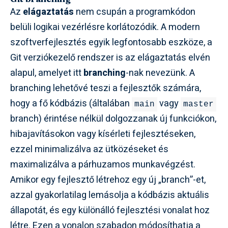
Az
elágaztatás
nem csupán a programkódon
belüli logikai vezérlésre korlátozódik. A modern
szoftverfejlesztés egyik legfontosabb eszköze, a
Git verziókezelő rendszer is az elágaztatás elvén
alapul, amelyet itt
branching
-nak nevezünk. A
branching lehetővé teszi a fejlesztők számára,
hogy a fő kódbázis (általában
vagy
main
master
branch) érintése nélkül dolgozzanak új funkciókon,
hibajavításokon vagy kísérleti fejlesztéseken,
ezzel minimalizálva az ütközéseket és
maximalizálva a párhuzamos munkavégzést.
Amikor egy fejlesztő létrehoz egy új „branch”-et,
azzal gyakorlatilag lemásolja a kódbázis aktuális
állapotát, és egy különálló fejlesztési vonalat hoz
létre. Ezen a vonalon szabadon módosíthatja a