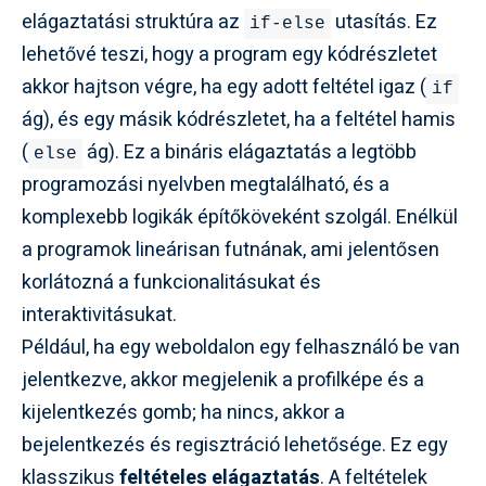
elágaztatási struktúra az
utasítás. Ez
if-else
lehetővé teszi, hogy a program egy kódrészletet
akkor hajtson végre, ha egy adott feltétel igaz (
if
ág), és egy másik kódrészletet, ha a feltétel hamis
(
ág). Ez a bináris elágaztatás a legtöbb
else
programozási nyelvben megtalálható, és a
komplexebb logikák építőköveként szolgál. Enélkül
a programok lineárisan futnának, ami jelentősen
korlátozná a funkcionalitásukat és
interaktivitásukat.
Például, ha egy weboldalon egy felhasználó be van
jelentkezve, akkor megjelenik a profilképe és a
kijelentkezés gomb; ha nincs, akkor a
bejelentkezés és regisztráció lehetősége. Ez egy
klasszikus
feltételes elágaztatás
. A feltételek