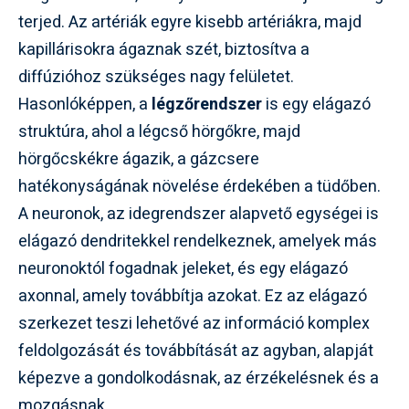
terjed. Az artériák egyre kisebb artériákra, majd
kapillárisokra ágaznak szét, biztosítva a
diffúzióhoz szükséges nagy felületet.
Hasonlóképpen, a
légzőrendszer
is egy elágazó
struktúra, ahol a légcső hörgőkre, majd
hörgőcskékre ágazik, a gázcsere
hatékonyságának növelése érdekében a tüdőben.
A neuronok, az idegrendszer alapvető egységei is
elágazó dendritekkel rendelkeznek, amelyek más
neuronoktól fogadnak jeleket, és egy elágazó
axonnal, amely továbbítja azokat. Ez az elágazó
szerkezet teszi lehetővé az információ komplex
feldolgozását és továbbítását az agyban, alapját
képezve a gondolkodásnak, az érzékelésnek és a
mozgásnak.