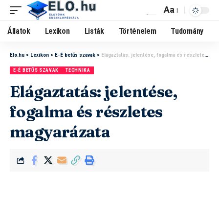
Aa
Állatok
Lexikon
Listák
Történelem
Tudomány
Elo.hu
>
Lexikon
>
E-É betűs szavak
>
Elágaztatás: jelentése, fogalma és részletes magyarázata
E-É BETŰS SZAVAK
TECHNIKA
Elágaztatás: jelentése,
fogalma és részletes
magyarázata