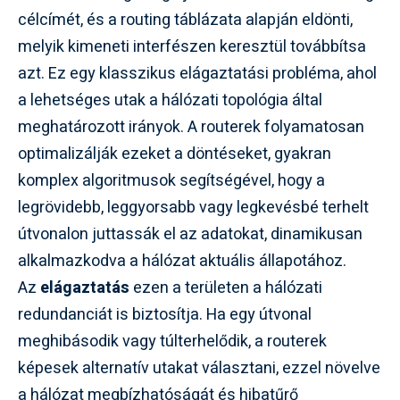
célcímét, és a routing táblázata alapján eldönti,
melyik kimeneti interfészen keresztül továbbítsa
azt. Ez egy klasszikus elágaztatási probléma, ahol
a lehetséges utak a hálózati topológia által
meghatározott irányok. A routerek folyamatosan
optimalizálják ezeket a döntéseket, gyakran
komplex algoritmusok segítségével, hogy a
legrövidebb, leggyorsabb vagy legkevésbé terhelt
útvonalon juttassák el az adatokat, dinamikusan
alkalmazkodva a hálózat aktuális állapotához.
Az
elágaztatás
ezen a területen a hálózati
redundanciát is biztosítja. Ha egy útvonal
meghibásodik vagy túlterhelődik, a routerek
képesek alternatív utakat választani, ezzel növelve
a hálózat megbízhatóságát és hibatűrő