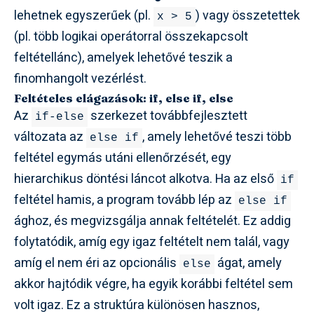
lehetnek egyszerűek (pl.
) vagy összetettek
x > 5
(pl. több logikai operátorral összekapcsolt
feltétellánc), amelyek lehetővé teszik a
finomhangolt vezérlést.
Feltételes elágazások: if, else if, else
Az
szerkezet továbbfejlesztett
if-else
változata az
, amely lehetővé teszi több
else if
feltétel egymás utáni ellenőrzését, egy
hierarchikus döntési láncot alkotva. Ha az első
if
feltétel hamis, a program tovább lép az
else if
ághoz, és megvizsgálja annak feltételét. Ez addig
folytatódik, amíg egy igaz feltételt nem talál, vagy
amíg el nem éri az opcionális
ágat, amely
else
akkor hajtódik végre, ha egyik korábbi feltétel sem
volt igaz. Ez a struktúra különösen hasznos,