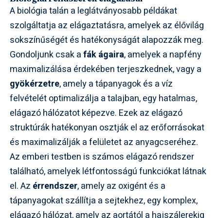
A biológia talán a leglátványosabb példákat
szolgáltatja az elágaztatásra, amelyek az élővilág
sokszínűségét és hatékonyságát alapozzák meg.
Gondoljunk csak a
fák ágaira
, amelyek a napfény
maximalizálása érdekében terjeszkednek, vagy a
gyökérzetre
, amely a tápanyagok és a víz
felvételét optimalizálja a talajban, egy hatalmas,
elágazó hálózatot képezve. Ezek az elágazó
struktúrák hatékonyan osztják el az erőforrásokat
és maximalizálják a felületet az anyagcseréhez.
Az emberi testben is számos elágazó rendszer
található, amelyek létfontosságú funkciókat látnak
el. Az
érrendszer
, amely az oxigént és a
tápanyagokat szállítja a sejtekhez, egy komplex,
elágazó hálózat, amely az aortától a hajszálerekig