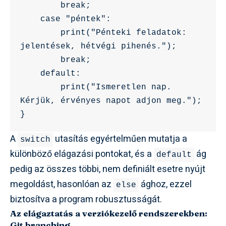
        break;

    case "péntek":

        print("Pénteki feladatok: 
jelentések, hétvégi pihenés.");

        break;

    default:

        print("Ismeretlen nap. 
Kérjük, érvényes napot adjon meg.");

A
utasítás egyértelműen mutatja a
switch
különböző elágazási pontokat, és a
ág
default
pedig az összes többi, nem definiált esetre nyújt
megoldást, hasonlóan az
ághoz, ezzel
else
biztosítva a program robusztusságát.
Az elágaztatás a verziókezelő rendszerekben:
Git branching