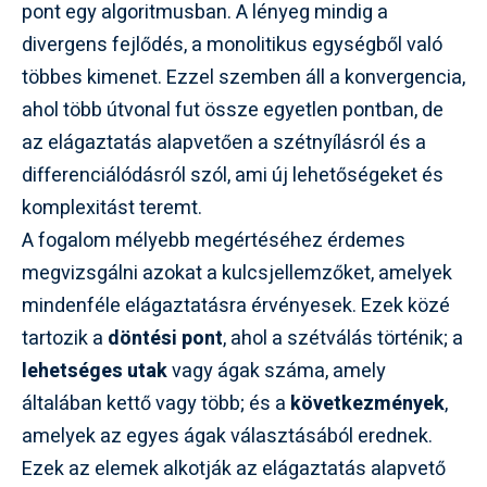
pont egy algoritmusban. A lényeg mindig a
divergens fejlődés, a monolitikus egységből való
többes kimenet. Ezzel szemben áll a konvergencia,
ahol több útvonal fut össze egyetlen pontban, de
az elágaztatás alapvetően a szétnyílásról és a
differenciálódásról szól, ami új lehetőségeket és
komplexitást teremt.
A fogalom mélyebb megértéséhez érdemes
megvizsgálni azokat a kulcsjellemzőket, amelyek
mindenféle elágaztatásra érvényesek. Ezek közé
tartozik a
döntési pont
, ahol a szétválás történik; a
lehetséges utak
vagy ágak száma, amely
általában kettő vagy több; és a
következmények
,
amelyek az egyes ágak választásából erednek.
Ezek az elemek alkotják az elágaztatás alapvető