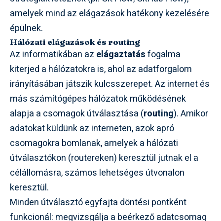
amelyek mind az elágazások hatékony kezelésére
épülnek.
Hálózati elágazások és routing
Az informatikában az
elágaztatás
fogalma
kiterjed a hálózatokra is, ahol az adatforgalom
irányításában játszik kulcsszerepet. Az internet és
más számítógépes hálózatok működésének
alapja a csomagok útválasztása (
routing
). Amikor
adatokat küldünk az interneten, azok apró
csomagokra bomlanak, amelyek a hálózati
útválasztókon (routereken) keresztül jutnak el a
célállomásra, számos lehetséges útvonalon
keresztül.
Minden útválasztó egyfajta döntési pontként
funkcionál: megvizsgálja a beérkező adatcsomag