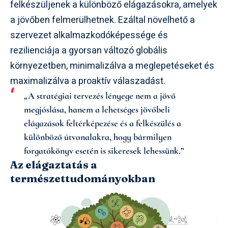
felkészüljenek a különböző elágazásokra, amelyek
a jövőben felmerülhetnek. Ezáltal növelhető a
szervezet alkalmazkodóképessége és
rezilienciája a gyorsan változó globális
környezetben, minimalizálva a meglepetéseket és
maximalizálva a proaktív válaszadást.
„A stratégiai tervezés lényege nem a jövő
megjóslása, hanem a lehetséges jövőbeli
elágazások feltérképezése és a felkészülés a
különböző útvonalakra, hogy bármilyen
forgatókönyv esetén is sikeresek lehessünk.”
Az elágaztatás a
természettudományokban