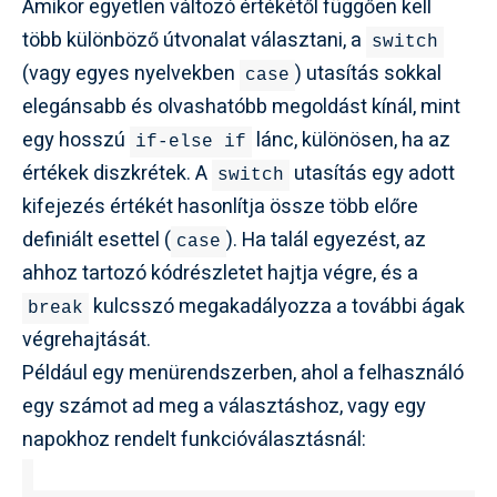
Amikor egyetlen változó értékétől függően kell
több különböző útvonalat választani, a
switch
(vagy egyes nyelvekben
) utasítás sokkal
case
elegánsabb és olvashatóbb megoldást kínál, mint
egy hosszú
lánc, különösen, ha az
if-else if
értékek diszkrétek. A
utasítás egy adott
switch
kifejezés értékét hasonlítja össze több előre
definiált esettel (
). Ha talál egyezést, az
case
ahhoz tartozó kódrészletet hajtja végre, és a
kulcsszó megakadályozza a további ágak
break
végrehajtását.
Például egy menürendszerben, ahol a felhasználó
egy számot ad meg a választáshoz, vagy egy
napokhoz rendelt funkcióválasztásnál: