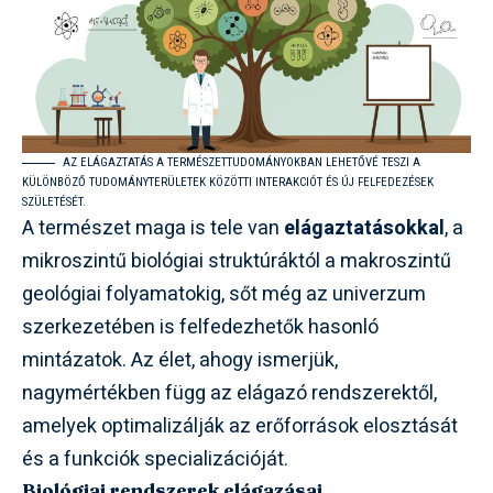
AZ ELÁGAZTATÁS A TERMÉSZETTUDOMÁNYOKBAN LEHETŐVÉ TESZI A
KÜLÖNBÖZŐ TUDOMÁNYTERÜLETEK KÖZÖTTI INTERAKCIÓT ÉS ÚJ FELFEDEZÉSEK
SZÜLETÉSÉT.
A természet maga is tele van
elágaztatásokkal
, a
mikroszintű biológiai struktúráktól a makroszintű
geológiai folyamatokig, sőt még az univerzum
szerkezetében is felfedezhetők hasonló
mintázatok. Az élet, ahogy ismerjük,
nagymértékben függ az elágazó rendszerektől,
amelyek optimalizálják az erőforrások elosztását
és a funkciók specializációját.
Biológiai rendszerek elágazásai