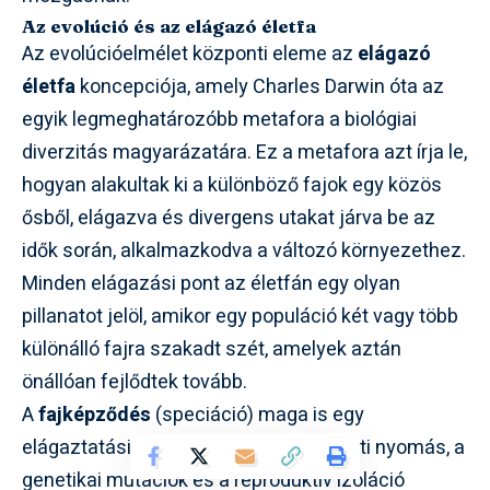
Az evolúció és az elágazó életfa
Az evolúcióelmélet központi eleme az
elágazó
életfa
koncepciója, amely Charles Darwin óta az
egyik legmeghatározóbb metafora a biológiai
diverzitás magyarázatára. Ez a metafora azt írja le,
hogyan alakultak ki a különböző fajok egy közös
ősből, elágazva és divergens utakat járva be az
idők során, alkalmazkodva a változó környezethez.
Minden elágazási pont az életfán egy olyan
pillanatot jelöl, amikor egy populáció két vagy több
különálló fajra szakadt szét, amelyek aztán
önállóan fejlődtek tovább.
A
fajképződés
(speciáció) maga is egy
elágaztatási folyamat, ahol a környezeti nyomás, a
genetikai mutációk és a reproduktív izoláció