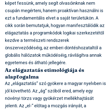
képet fessünk, amely segít olvasóinknak nem
csupán megérteni, hanem proaktívan használni is
ezt a fundamentális elvet a saját területükön. A
cikk során bemutatjuk, hogyan manifesztálódik az
elágaztatás a programkódok logikai szerkezetétől
kezdve a természeti rendszerek
önszerveződéséig, az emberi döntéshozataltól a
globális hálózatok működéséig, rávilágítva annak
egyetemes és átható jellegére.
Az elágaztatás etimológiája és
alapfogalma
Az „elágaztatás” szó gyökere a magyar nyelvben is
jól követhető. Az „ág” szóból ered, amely egy
növényi törzs vagy gyökérzet mellékhajtását
jelenti. Az „el-” előtag a mozgás irányát, a