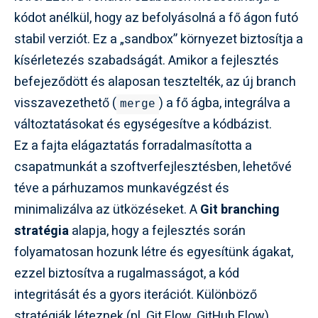
kódot anélkül, hogy az befolyásolná a fő ágon futó
stabil verziót. Ez a „sandbox” környezet biztosítja a
kísérletezés szabadságát. Amikor a fejlesztés
befejeződött és alaposan tesztelték, az új branch
visszavezethető (
) a fő ágba, integrálva a
merge
változtatásokat és egységesítve a kódbázist.
Ez a fajta elágaztatás forradalmasította a
csapatmunkát a szoftverfejlesztésben, lehetővé
téve a párhuzamos munkavégzést és
minimalizálva az ütközéseket. A
Git branching
stratégia
alapja, hogy a fejlesztés során
folyamatosan hozunk létre és egyesítünk ágakat,
ezzel biztosítva a rugalmasságot, a kód
integritását és a gyors iterációt. Különböző
stratégiák léteznek (pl. Git Flow, GitHub Flow),