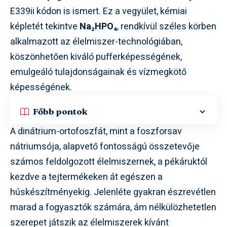
E339ii kódon is ismert. Ez a vegyület, kémiai
képletét tekintve
Na₂HPO₄
, rendkívül széles körben
alkalmazott az élelmiszer-technológiában,
köszönhetően kiváló pufferképességének,
emulgeáló tulajdonságainak és vízmegkötő
képességének.
Főbb pontok
A dinátrium-ortofoszfát, mint a foszforsav
nátriumsója, alapvető fontosságú összetevője
számos feldolgozott élelmiszernek, a pékáruktól
kezdve a tejtermékeken át egészen a
húskészítményekig. Jelenléte gyakran észrevétlen
marad a fogyasztók számára, ám nélkülözhetetlen
szerepet játszik az élelmiszerek kívánt