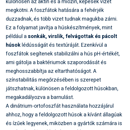
különösen az aktin és a miozin, képesek vizet
megkötni. A foszfátok hatására a fehérjék
duzzadnak, és több vizet tudnak magukba zárni.
Ez a folyamat javítja a húskészítmények, mint
például a
sonkák, virslik, felvágottak és pácolt
húsok
lédússágát és textúráját. Ezenkívül a
foszfátok segítenek stabilizálni a hús pH-értékét,
ami gátolja a baktériumok szaporodását és
meghosszabbítja az eltarthatóságot. A
színstabilitás megőrzésében is szerepet
játszhatnak, különösen a feldolgozott húsokban,
megakadályozva a barnulást.
A dinátrium-ortofoszfát használata hozzájárul
ahhoz, hogy a feldolgozott húsok a kívánt állagúak
és ízűek legyenek, miközben a gyártók számára is