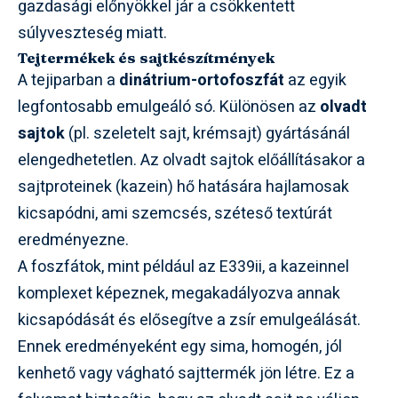
gazdasági előnyökkel jár a csökkentett
súlyveszteség miatt.
Tejtermékek és sajtkészítmények
A tejiparban a
dinátrium-ortofoszfát
az egyik
legfontosabb emulgeáló só. Különösen az
olvadt
sajtok
(pl. szeletelt sajt, krémsajt) gyártásánál
elengedhetetlen. Az olvadt sajtok előállításakor a
sajtproteinek (kazein) hő hatására hajlamosak
kicsapódni, ami szemcsés, széteső textúrát
eredményezne.
A foszfátok, mint például az E339ii, a kazeinnel
komplexet képeznek, megakadályozva annak
kicsapódását és elősegítve a zsír emulgeálását.
Ennek eredményeként egy sima, homogén, jól
kenhető vagy vágható sajttermék jön létre. Ez a