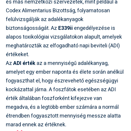
és más nemzetközi szervezetek, mint például a
Codex Alimentarius Bizottság, folyamatosan
felülvizsgálják az adalékanyagok
biztonságosságát. Az
E339ii
engedélyezése is
alapos toxikológiai vizsgálatokon alapult, amelyek
meghatározták az elfogadható napi beviteli (ADI)
értékeket.
Az
ADI érték
az a mennyiségű adalékanyag,
amelyet egy ember naponta és élete során anélkül
fogyaszthat el, hogy észrevehető egészségügyi
kockázattal járna. A foszfátok esetében az ADI
érték általában foszforként kifejezve van
megadva, és a legtöbb ember számára a normál
étrendben fogyasztott mennyiség messze alatta
marad ennek az értéknek.