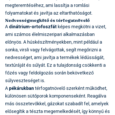
megteremtéséhez, ami lassítja a romlási
folyamatokat és javítja az eltarthatóságot.
Nedvességmegkötő és térfogatnövelő
A
dinátrium-ortofoszfát
képes megkötni a vizet,
ami számos élelmiszeripari alkalmazásban
előnyös. A húskészítményekben, mint például a
sonka, virsli vagy felvágottak, segít megőrizni a
nedvességet, ami javítja a termékek lédússágát,
textúráját és súlyát. Ez a tulajdonság csökkenti a
főzés vagy feldolgozás során bekövetkező
súlyveszteséget is.
A
pékárukban
térfogatnövelő szerként működhet,
különösen sütőporok komponenseként. Reagálva
más összetevőkkel, gázokat szabadít fel, amelyek
elősegítik a tészta megemelkedését, így könnyű és