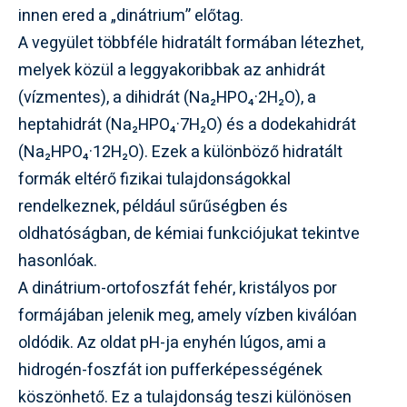
innen ered a „dinátrium” előtag.
A vegyület többféle hidratált formában létezhet,
melyek közül a leggyakoribbak az anhidrát
(vízmentes), a dihidrát (Na₂HPO₄·2H₂O), a
heptahidrát (Na₂HPO₄·7H₂O) és a dodekahidrát
(Na₂HPO₄·12H₂O). Ezek a különböző hidratált
formák eltérő fizikai tulajdonságokkal
rendelkeznek, például sűrűségben és
oldhatóságban, de kémiai funkciójukat tekintve
hasonlóak.
A dinátrium-ortofoszfát fehér, kristályos por
formájában jelenik meg, amely vízben kiválóan
oldódik. Az oldat pH-ja enyhén lúgos, ami a
hidrogén-foszfát ion pufferképességének
köszönhető. Ez a tulajdonság teszi különösen