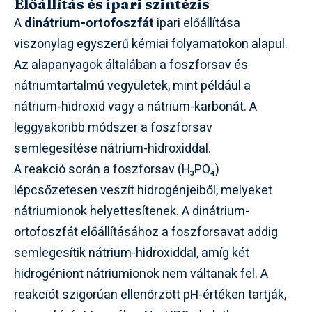
Előállítás és ipari szintézis
A
dinátrium-ortofoszfát
ipari előállítása
viszonylag egyszerű kémiai folyamatokon alapul.
Az alapanyagok általában a foszforsav és
nátriumtartalmú vegyületek, mint például a
nátrium-hidroxid vagy a nátrium-karbonát. A
leggyakoribb módszer a foszforsav
semlegesítése nátrium-hidroxiddal.
A reakció során a foszforsav (H₃PO₄)
lépcsőzetesen veszít hidrogénjeiből, melyeket
nátriumionok helyettesítenek. A dinátrium-
ortofoszfát előállításához a foszforsavat addig
semlegesítik nátrium-hidroxiddal, amíg két
hidrogéniont nátriumionok nem váltanak fel. A
reakciót szigorúan ellenőrzött pH-értéken tartják,