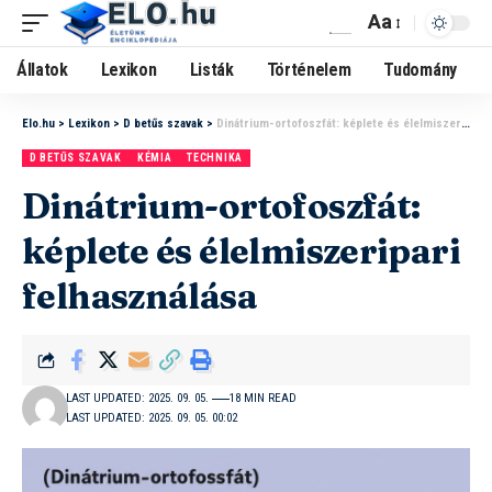
Aa
Állatok
Lexikon
Listák
Történelem
Tudomány
Elo.hu
>
Lexikon
>
D betűs szavak
>
Dinátrium-ortofoszfát: képlete és élelmiszeripari felhasználása
D BETŰS SZAVAK
KÉMIA
TECHNIKA
Dinátrium-ortofoszfát:
képlete és élelmiszeripari
felhasználása
LAST UPDATED: 2025. 09. 05.
18 MIN READ
LAST UPDATED: 2025. 09. 05. 00:02