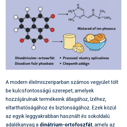
A modern élelmiszeriparban számos vegyület tölt
be kulcsfontosságú szerepet, amelyek
hozzájárulnak termékeink állagához, ízéhez,
eltarthatóságához és biztonságához. Ezek közül
az egyik leggyakrabban használt és sokoldalú
adalékanyag a
dinátrium-ortofoszfát
, amely az