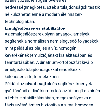
szabályozás, térfogatnövelés és
nedvességmegkötés. Ezek a tulajdonságok teszik
nélkülözhetetlenné a modern élelmiszer-
technológiában.
Emulgeálószer és stabilizátor
Az emulgeálószerek olyan anyagok, amelyek
segítenek a normálisan nem elegyedő folyadékok,
mint például az olaj és a víz, homogén
keverékének (emulziójának) kialakításában és
fenntartásában. A dinátrium-ortofoszfát kiváló
emulgeáló tulajdonságokkal rendelkezik,
különösen a tejtermékekben.
Például az
olvadt sajtok
és sajtkészítmények
gyártásánál a dinátrium-ortofoszfát segít a zsír és
a fehérje stabilizálásában, megakadályozva a
fázisszétválást és biztosítva a sima, homogén