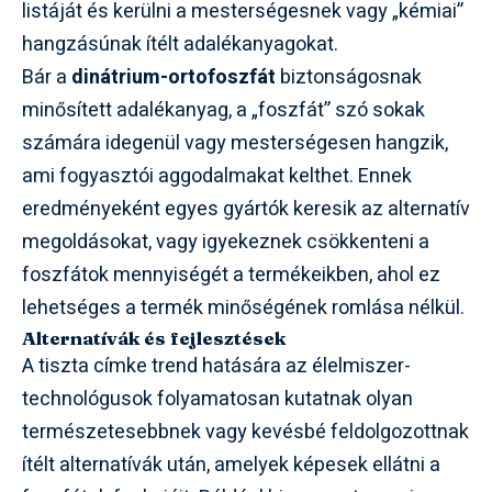
listáját és kerülni a mesterségesnek vagy „kémiai”
hangzásúnak ítélt adalékanyagokat.
Bár a
dinátrium-ortofoszfát
biztonságosnak
minősített adalékanyag, a „foszfát” szó sokak
számára idegenül vagy mesterségesen hangzik,
ami fogyasztói aggodalmakat kelthet. Ennek
eredményeként egyes gyártók keresik az alternatív
megoldásokat, vagy igyekeznek csökkenteni a
foszfátok mennyiségét a termékeikben, ahol ez
lehetséges a termék minőségének romlása nélkül.
Alternatívák és fejlesztések
A tiszta címke trend hatására az élelmiszer-
technológusok folyamatosan kutatnak olyan
természetesebbnek vagy kevésbé feldolgozottnak
ítélt alternatívák után, amelyek képesek ellátni a