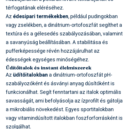
térfogatának eléréséhez.
Az
édesipari termékekben
, például pudingokban
vagy zselékben, a dinátrium-ortofoszfát segíthet a
textúra és a gélesedés szabályozásában, valamint
a savanyúság beállításában. A stabilitása és
pufferképessége révén hozzájárulhat az
édességek egységes minőségéhez.
Üdítőitalok és instant élelmiszerek
Az
üdítőitalokban
a dinátrium-ortofoszfát pH-
szabályozóként és ásványi anyag dúsítóként is
funkcionálhat. Segít fenntartani az italok optimális
savasságát, ami befolyásolja az ízprofilt és gátolja
a mikrobiális növekedést. Egyes sportitalokban
vagy vitamindúsított italokban foszforforrásként is
szolgálhat.