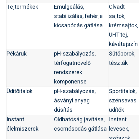
Tejtermékek
Emulgeálás,
Olvadt
stabilizálás, fehérje
sajtok,
kicsapódás gátlása
krémsajtok,
UHT tej,
kávétejszín
Pékáruk
pH-szabályozás,
Sütőporok,
térfogatnövelő
tészták
rendszerek
komponense
Üdítőitalok
pH-szabályozás,
Sportitalok,
ásványi anyag
szénsavas
dúsítás
üdítők
Instant
Oldhatóság javítása,
Instant
élelmiszerek
csomósodás gátlása
levesek,
szószok,