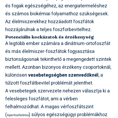
és fogak egészségéhez, az energiatermeléshez
és számos biokémiai folyamathoz szükségesek.
Az élelmiszerekhez hozzáadott foszfátok
hozzájárulnak a teljes foszforbevitelhez.
Potenciális kockázatok és érzékenység
A legtöbb ember számára a dinátrium-ortofoszfát
és más élelmiszer-foszfátok fogyasztása
biztonságosnak tekinthető a megengedett szintek
mellett. Azonban bizonyos érzékeny csoportoknál,
különösen
vesebetegségben szenvedőknél
, a
túlzott foszfátbevitel problémát jelenthet.
A vesebetegek szervezete nehezen választja ki a
felesleges foszfátot, ami a vérben
felhalmozódhat. A magas vérfoszfátszint
(
) súlyos egészségügyi problémákhoz
hiperfoszfatémia