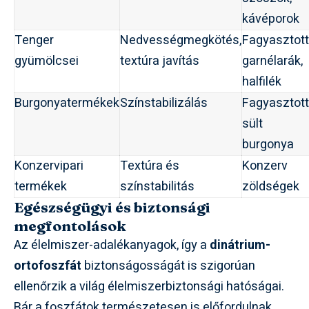
kávéporok
Tenger
Nedvességmegkötés,
Fagyasztott
gyümölcsei
textúra javítás
garnélarák,
halfilék
Burgonyatermékek
Színstabilizálás
Fagyasztott
sült
burgonya
Konzervipari
Textúra és
Konzerv
termékek
színstabilitás
zöldségek
Egészségügyi és biztonsági
megfontolások
Az élelmiszer-adalékanyagok, így a
dinátrium-
ortofoszfát
biztonságosságát is szigorúan
ellenőrzik a világ élelmiszerbiztonsági hatóságai.
Bár a foszfátok természetesen is előfordulnak