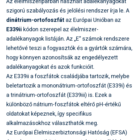
Az élelmiszeriparban használt adalékanyagokat
szigorú szabályozás és jelölési rendszer írja le. A
dinátrium-ortofoszfát
az Európai Unióban az
E339ii
kódon szerepel az élelmiszer-
adalékanyagok listáján. Az „E” számok rendszere
lehetővé teszi a fogyasztók és a gyártók számára,
hogy könnyen azonosítsák az engedélyezett
adalékanyagokat és azok funkcióit.
Az E339ii a foszfátok családjába tartozik, melybe
beletartozik a mononátrium-ortofoszfát (E339i) és
a trinátrium-ortofoszfát (E339iii) is. Ezek a
különböző nátrium-foszfátok eltérő pH-értékű
oldatokat képeznek, így specifikus
alkalmazásokhoz választhatók meg.
Az Európai Élelmiszerbiztonsági Hatóság (EFSA)