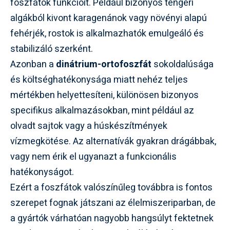
foszfátok funkcióit. Például bizonyos tengeri
algákból kivont karagenánok vagy növényi alapú
fehérjék, rostok is alkalmazhatók emulgeáló és
stabilizáló szerként.
Azonban a
dinátrium-ortofoszfát
sokoldalúsága
és költséghatékonysága miatt nehéz teljes
mértékben helyettesíteni, különösen bizonyos
specifikus alkalmazásokban, mint például az
olvadt sajtok vagy a húskészítmények
vízmegkötése. Az alternatívák gyakran drágábbak,
vagy nem érik el ugyanazt a funkcionális
hatékonyságot.
Ezért a foszfátok valószínűleg továbbra is fontos
szerepet fognak játszani az élelmiszeriparban, de
a gyártók várhatóan nagyobb hangsúlyt fektetnek