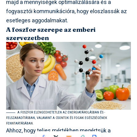
majd a mennyiségek optimalizálására és a
fogyasztói kommunikációra, hogy eloszlassák az
esetleges aggodalmakat.
A foszfor szerepe az emberi
szervezetben
A FOSZFOR ELENGEDHETETLEN AZ ENERGIATÁROLÁSBAN ÉS -
FELSZABADÍTÁSBAN, VALAMINT A CSONTOK ÉS FOGAK EGÉSZSÉGÉNEK
FENNTARTÁSÁBAN.
Ahhoz, hogy teljes mértékben megértsük a