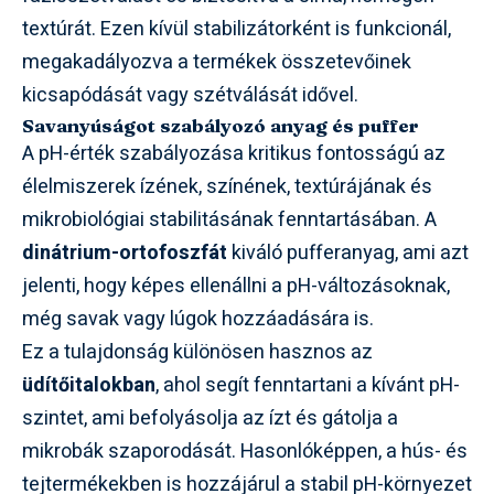
textúrát. Ezen kívül stabilizátorként is funkcionál,
megakadályozva a termékek összetevőinek
kicsapódását vagy szétválását idővel.
Savanyúságot szabályozó anyag és puffer
A pH-érték szabályozása kritikus fontosságú az
élelmiszerek ízének, színének, textúrájának és
mikrobiológiai stabilitásának fenntartásában. A
dinátrium-ortofoszfát
kiváló pufferanyag, ami azt
jelenti, hogy képes ellenállni a pH-változásoknak,
még savak vagy lúgok hozzáadására is.
Ez a tulajdonság különösen hasznos az
üdítőitalokban
, ahol segít fenntartani a kívánt pH-
szintet, ami befolyásolja az ízt és gátolja a
mikrobák szaporodását. Hasonlóképpen, a hús- és
tejtermékekben is hozzájárul a stabil pH-környezet