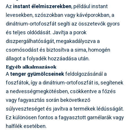
Az
instant élelmiszerekben
, például instant
levesekben, szószokban vagy kávéporokban, a
dinátrium-ortofoszfát segíti az összetevők gyors
és teljes oldódását. Javítja a porok
diszpergálhatóságát, megakadályozva a
csomósodást és biztosítva a sima, homogén
állagot a folyadék hozzáadása után.
Egyéb alkalmazások
A
tenger gyümölcseinek
feldolgozásánál a
foszfátok, így a dinátrium-ortofoszfát is, segítenek
a nedvességmegkötésben, csökkentve a főzés
vagy fagyasztás során bekövetkező
súlyveszteséget és javítva a termékek lédússágát.
Ez különösen fontos a fagyasztott garnélarák vagy
halfilék esetében.