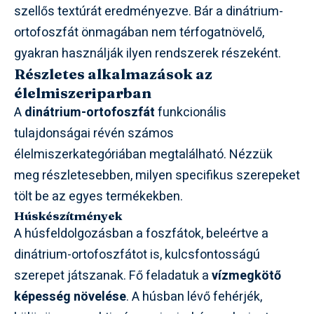
szellős textúrát eredményezve. Bár a dinátrium-
ortofoszfát önmagában nem térfogatnövelő,
gyakran használják ilyen rendszerek részeként.
Részletes alkalmazások az
élelmiszeriparban
A
dinátrium-ortofoszfát
funkcionális
tulajdonságai révén számos
élelmiszerkategóriában megtalálható. Nézzük
meg részletesebben, milyen specifikus szerepeket
tölt be az egyes termékekben.
Húskészítmények
A húsfeldolgozásban a foszfátok, beleértve a
dinátrium-ortofoszfátot is, kulcsfontosságú
szerepet játszanak. Fő feladatuk a
vízmegkötő
képesség növelése
. A húsban lévő fehérjék,