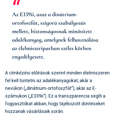
Az E339ii, azaz a
dinátrium-
ortofoszfát
, szigorú szabályozás
mellett, biztonságosnak minősített
adalékanyag, amelynek felhasználása
az élelmiszeriparban széles körben
engedélyezett.
A címkézési előírások szerint minden élelmiszeren
fel kell tüntetni az adalékanyagokat, akár a
nevükön („dinátrium-ortofoszfát”), akár az E-
számukon („E339ii”). Ez a transzparencia segíti a
fogyasztókat abban, hogy tájékozott döntéseket
hozzanak vásárlásaik során.