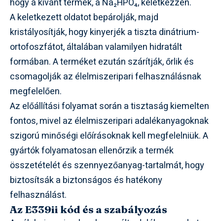
hogy a kívánt termék, a Na₂HPO₄, keletkezzen.
A keletkezett oldatot bepárolják, majd
kristályosítják, hogy kinyerjék a tiszta dinátrium-
ortofoszfátot, általában valamilyen hidratált
formában. A terméket ezután szárítják, őrlik és
csomagolják az élelmiszeripari felhasználásnak
megfelelően.
Az előállítási folyamat során a tisztaság kiemelten
fontos, mivel az élelmiszeripari adalékanyagoknak
szigorú minőségi előírásoknak kell megfelelniük. A
gyártók folyamatosan ellenőrzik a termék
összetételét és szennyezőanyag-tartalmát, hogy
biztosítsák a biztonságos és hatékony
felhasználást.
Az E339ii kód és a szabályozás