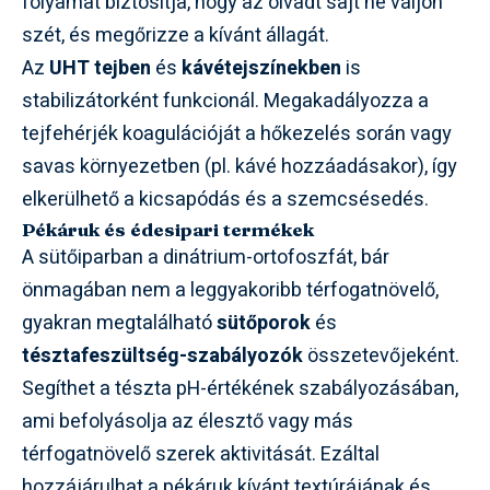
folyamat biztosítja, hogy az olvadt sajt ne váljon
szét, és megőrizze a kívánt állagát.
Az
UHT tejben
és
kávétejszínekben
is
stabilizátorként funkcionál. Megakadályozza a
tejfehérjék koagulációját a hőkezelés során vagy
savas környezetben (pl. kávé hozzáadásakor), így
elkerülhető a kicsapódás és a szemcsésedés.
Pékáruk és édesipari termékek
A sütőiparban a dinátrium-ortofoszfát, bár
önmagában nem a leggyakoribb térfogatnövelő,
gyakran megtalálható
sütőporok
és
tésztafeszültség-szabályozók
összetevőjeként.
Segíthet a tészta pH-értékének szabályozásában,
ami befolyásolja az élesztő vagy más
térfogatnövelő szerek aktivitását. Ezáltal
hozzájárulhat a pékáruk kívánt textúrájának és