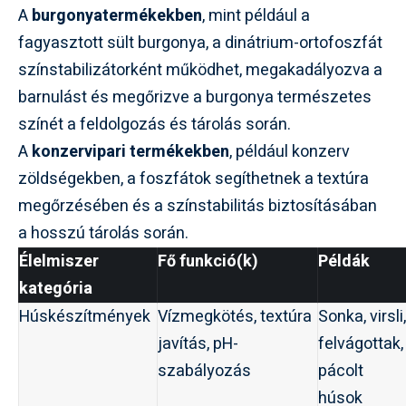
A
burgonyatermékekben
, mint például a
fagyasztott sült burgonya, a dinátrium-ortofoszfát
színstabilizátorként működhet, megakadályozva a
barnulást és megőrizve a burgonya természetes
színét a feldolgozás és tárolás során.
A
konzervipari termékekben
, például konzerv
zöldségekben, a foszfátok segíthetnek a textúra
megőrzésében és a színstabilitás biztosításában
a hosszú tárolás során.
Élelmiszer
Fő funkció(k)
Példák
kategória
Húskészítmények
Vízmegkötés, textúra
Sonka, virsli,
javítás, pH-
felvágottak,
szabályozás
pácolt
húsok