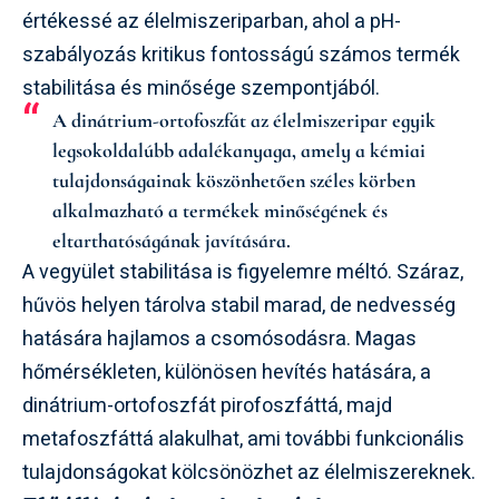
értékessé az élelmiszeriparban, ahol a pH-
szabályozás kritikus fontosságú számos termék
stabilitása és minősége szempontjából.
A
dinátrium-ortofoszfát
az élelmiszeripar egyik
legsokoldalúbb adalékanyaga, amely a kémiai
tulajdonságainak köszönhetően széles körben
alkalmazható a termékek minőségének és
eltarthatóságának javítására.
A vegyület stabilitása is figyelemre méltó. Száraz,
hűvös helyen tárolva stabil marad, de nedvesség
hatására hajlamos a csomósodásra. Magas
hőmérsékleten, különösen hevítés hatására, a
dinátrium-ortofoszfát pirofoszfáttá, majd
metafoszfáttá alakulhat, ami további funkcionális
tulajdonságokat kölcsönözhet az élelmiszereknek.