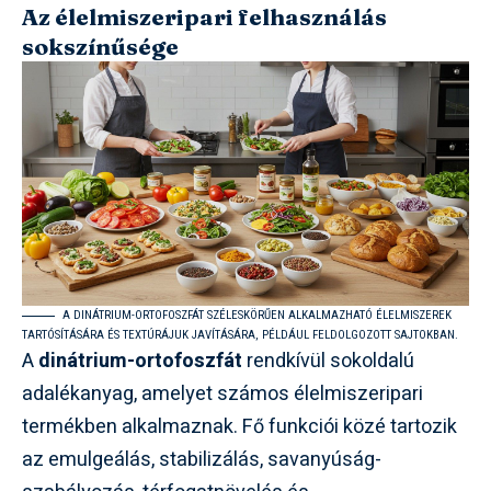
Az élelmiszeripari felhasználás
sokszínűsége
A DINÁTRIUM-ORTOFOSZFÁT SZÉLESKÖRŰEN ALKALMAZHATÓ ÉLELMISZEREK
TARTÓSÍTÁSÁRA ÉS TEXTÚRÁJUK JAVÍTÁSÁRA, PÉLDÁUL FELDOLGOZOTT SAJTOKBAN.
A
dinátrium-ortofoszfát
rendkívül sokoldalú
adalékanyag, amelyet számos élelmiszeripari
termékben alkalmaznak. Fő funkciói közé tartozik
az emulgeálás, stabilizálás, savanyúság-