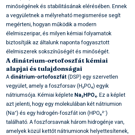
minőségének és stabilitásának elérésében. Ennek
a vegyületnek a mélyreható megismerése segít
megérteni, hogyan működik a modern
élelmiszeripar, és milyen kémiai folyamatok
biztosítják az általunk naponta fogyasztott
élelmiszerek sokszínűségét és minőségét.
A dinátrium-ortofoszfát kémiai
alapjai és tulajdonságai
A
dinátrium-ortofoszfát
(DSP) egy szervetlen
vegyület, amely a foszforsav (H₃PO₄) egyik
nátriumsója. Kémiai képlete
Na₂HPO₄
. Ez a képlet
azt jelenti, hogy egy molekulában két nátriumion
(Na⁺) és egy hidrogén-foszfát ion (HPO₄²⁻)
található. A foszforsavnak három hidrogénje van,
amelyek közül kettőt nátriumionok helyettesítenek,