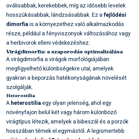
oválisabbak, kerekebbek, míg az idősebb levelek
hosszúkásabbak, lándzsásabbak. Ez a
fejlődési
dimorfia
is a környezethez való alkalmazkodás
része, például a fényviszonyok változásához vagy
a herbivorok elleni védekezéshez.
Virágdimorfia: a szaporodás optimalizálása
A virágdimorfia a virágok morfológiájában
megfigyelhető különbségekre utal, amelyek
gyakran a beporzás hatékonyságának növelését
szolgálják.
Heterostilia
A
heterostilia
egy olyan jelenség, ahol egy
növényfajon belül két vagy három különböző
virágtípus létezik, amelyek a bibeszál és a porzók
hosszában térnek el egymástól. A legismertebb