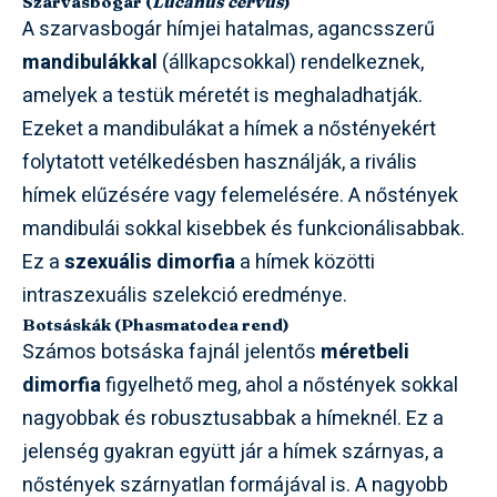
Szarvasbogár (
Lucanus cervus
)
A szarvasbogár hímjei hatalmas, agancsszerű
mandibulákkal
(állkapcsokkal) rendelkeznek,
amelyek a testük méretét is meghaladhatják.
Ezeket a mandibulákat a hímek a nőstényekért
folytatott vetélkedésben használják, a rivális
hímek elűzésére vagy felemelésére. A nőstények
mandibulái sokkal kisebbek és funkcionálisabbak.
Ez a
szexuális dimorfia
a hímek közötti
intraszexuális szelekció eredménye.
Botsáskák (Phasmatodea rend)
Számos botsáska fajnál jelentős
méretbeli
dimorfia
figyelhető meg, ahol a nőstények sokkal
nagyobbak és robusztusabbak a hímeknél. Ez a
jelenség gyakran együtt jár a hímek szárnyas, a
nőstények szárnyatlan formájával is. A nagyobb