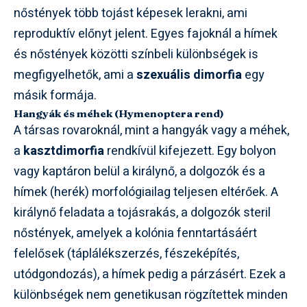
nőstények több tojást képesek lerakni, ami
reproduktív előnyt jelent. Egyes fajoknál a hímek
és nőstények közötti színbeli különbségek is
megfigyelhetők, ami a
szexuális dimorfia
egy
másik formája.
Hangyák és méhek (Hymenoptera rend)
A társas rovaroknál, mint a hangyák vagy a méhek,
a
kasztdimorfia
rendkívül kifejezett. Egy bolyon
vagy kaptáron belül a királynő, a dolgozók és a
hímek (herék) morfológiailag teljesen eltérőek. A
királynő feladata a tojásrakás, a dolgozók steril
nőstények, amelyek a kolónia fenntartásáért
felelősek (táplálékszerzés, fészeképítés,
utódgondozás), a hímek pedig a párzásért. Ezek a
különbségek nem genetikusan rögzítettek minden