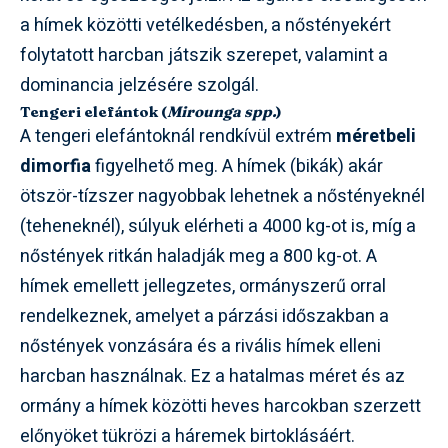
a hímek közötti vetélkedésben, a nőstényekért
folytatott harcban játszik szerepet, valamint a
dominancia jelzésére szolgál.
Tengeri elefántok (
Mirounga spp.
)
A tengeri elefántoknál rendkívül extrém
méretbeli
dimorfia
figyelhető meg. A hímek (bikák) akár
ötször-tízszer nagyobbak lehetnek a nőstényeknél
(teheneknél), súlyuk elérheti a 4000 kg-ot is, míg a
nőstények ritkán haladják meg a 800 kg-ot. A
hímek emellett jellegzetes, ormányszerű orral
rendelkeznek, amelyet a párzási időszakban a
nőstények vonzására és a rivális hímek elleni
harcban használnak. Ez a hatalmas méret és az
ormány a hímek közötti heves harcokban szerzett
előnyöket tükrözi a háremek birtoklásáért.