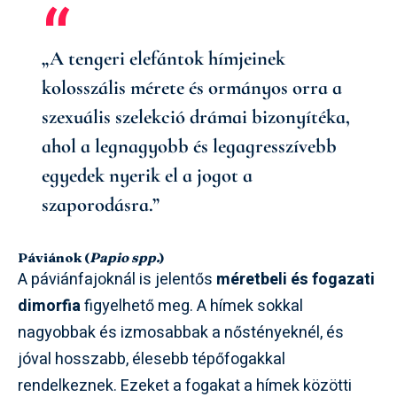
„A tengeri elefántok hímjeinek
kolosszális mérete és ormányos orra a
szexuális szelekció drámai bizonyítéka,
ahol a legnagyobb és legagresszívebb
egyedek nyerik el a jogot a
szaporodásra.”
Páviánok (
Papio spp.
)
A páviánfajoknál is jelentős
méretbeli és fogazati
dimorfia
figyelhető meg. A hímek sokkal
nagyobbak és izmosabbak a nőstényeknél, és
jóval hosszabb, élesebb tépőfogakkal
rendelkeznek. Ezeket a fogakat a hímek közötti