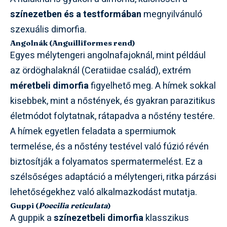
színezetben és a testformában
megnyilvánuló
szexuális dimorfia.
Angolnák (Anguilliformes rend)
Egyes mélytengeri angolnafajoknál, mint például
az ördöghalaknál (Ceratiidae család), extrém
méretbeli dimorfia
figyelhető meg. A hímek sokkal
kisebbek, mint a nőstények, és gyakran parazitikus
életmódot folytatnak, rátapadva a nőstény testére.
A hímek egyetlen feladata a spermiumok
termelése, és a nőstény testével való fúzió révén
biztosítják a folyamatos spermatermelést. Ez a
szélsőséges adaptáció a mélytengeri, ritka párzási
lehetőségekhez való alkalmazkodást mutatja.
Guppi (
Poecilia reticulata
)
A guppik a
színezetbeli dimorfia
klasszikus