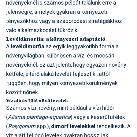
növényeknél is számos példát találunk erre a
jelenségre, amelyek gyakran a környezeti
tényezőkhöz vagy a szaporodási stratégiákhoz
való alkalmazkodást tükrözik.
Levéldimorfia: a környezeti adaptáció
A
levéldimorfia
az egyik leggyakoribb forma a
növényvilágban, különösen a vízi és mocsári
növényeknél. Ez azt jelenti, hogy egyazon növény
kétféle, eltérő alakú levelet fejleszt ki, attól
függően, hogy milyen környezeti körülmények
között nőnek.
Víz alá és fölé növő levelek
Számos vízi növény, mint például a vízi hídőr
(
Alisma plantago-aquatica
) vagy a keserűfűfélék
(
Polygonum
spp.),
dimorf levelekkel
rendelkezik. A
víz alatt fejlődő levelek gyakran hosszúak,