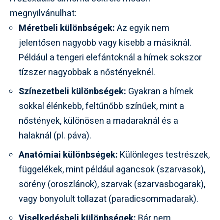
megnyilvánulhat:
Méretbeli különbségek:
Az egyik nem
jelentősen nagyobb vagy kisebb a másiknál.
Például a tengeri elefántoknál a hímek sokszor
tízszer nagyobbak a nőstényeknél.
Színezetbeli különbségek:
Gyakran a hímek
sokkal élénkebb, feltűnőbb színűek, mint a
nőstények, különösen a madaraknál és a
halaknál (pl. páva).
Anatómiai különbségek:
Különleges testrészek,
függelékek, mint például agancsok (szarvasok),
sörény (oroszlánok), szarvak (szarvasbogarak),
vagy bonyolult tollazat (paradicsommadarak).
Viselkedésbeli különbségek:
Bár nem