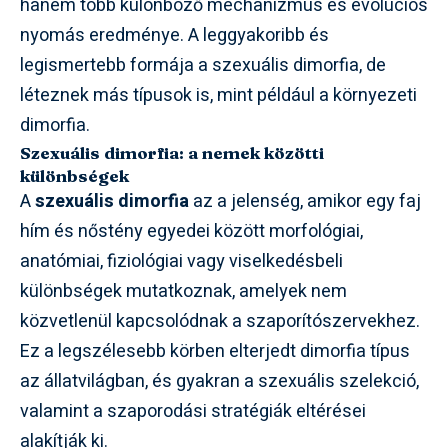
hanem több különböző mechanizmus és evolúciós
nyomás eredménye. A leggyakoribb és
legismertebb formája a szexuális dimorfia, de
léteznek más típusok is, mint például a környezeti
dimorfia.
Szexuális dimorfia: a nemek közötti
különbségek
A
szexuális dimorfia
az a jelenség, amikor egy faj
hím és nőstény egyedei között morfológiai,
anatómiai, fiziológiai vagy viselkedésbeli
különbségek mutatkoznak, amelyek nem
közvetlenül kapcsolódnak a szaporítószervekhez.
Ez a legszélesebb körben elterjedt dimorfia típus
az állatvilágban, és gyakran a szexuális szelekció,
valamint a szaporodási stratégiák eltérései
alakítják ki.