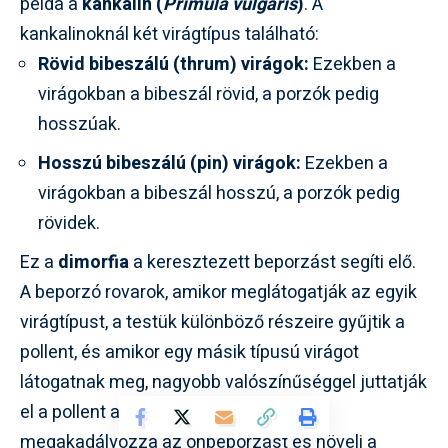
példa a
kankalin (
Primula vulgaris
)
. A
kankalinoknál két virágtípus található:
Rövid bibeszálú (thrum) virágok:
Ezekben a
virágokban a bibeszál rövid, a porzók pedig
hosszúak.
Hosszú bibeszálú (pin) virágok:
Ezekben a
virágokban a bibeszál hosszú, a porzók pedig
rövidek.
Ez a
dimorfia
a keresztezett beporzást segíti elő.
A beporzó rovarok, amikor meglátogatják az egyik
virágtípust, a testük különböző részeire gyűjtik a
pollent, és amikor egy másik típusú virágot
látogatnak meg, nagyobb valószínűséggel juttatják
el a pollent a megfelelő bibeszálra. Ez
megakadályozza az önbeporzást és növeli a