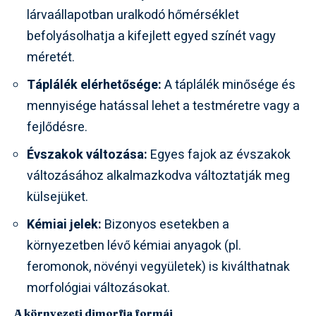
lárvaállapotban uralkodó hőmérséklet
befolyásolhatja a kifejlett egyed színét vagy
méretét.
Táplálék elérhetősége:
A táplálék minősége és
mennyisége hatással lehet a testméretre vagy a
fejlődésre.
Évszakok változása:
Egyes fajok az évszakok
változásához alkalmazkodva változtatják meg
külsejüket.
Kémiai jelek:
Bizonyos esetekben a
környezetben lévő kémiai anyagok (pl.
feromonok, növényi vegyületek) is kiválthatnak
morfológiai változásokat.
A környezeti dimorfia formái