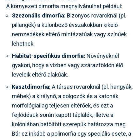
A környezeti dimorfia megnyilvánulhat például:
Szezonális dimorfia:
Bizonyos rovaroknál (pl.
pillangók) a különböző évszakokban kikelő
nemzedékek eltérő mintázatúak vagy színűek
lehetnek.
Habitat-specifikus dimorfia:
Növényeknél
gyakori, hogy a vízben vagy szárazföldön élő
leveleik eltérő alakúak.
Kasztdimorfia:
A társas rovaroknál (pl. hangyák,
méhek) a királynő, a dolgozók és a katonák
morfológiailag teljesen eltérőek, és ezt a
fejlődésük során kapott táplálék, illetve a
kolóniában betöltött szerepük határozza meg.
Bár ez inkább a polimorfia egy speciális esete, a