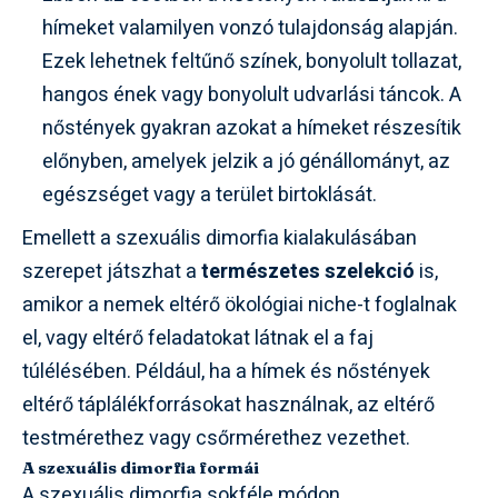
hímeket valamilyen vonzó tulajdonság alapján.
Ezek lehetnek feltűnő színek, bonyolult tollazat,
hangos ének vagy bonyolult udvarlási táncok. A
nőstények gyakran azokat a hímeket részesítik
előnyben, amelyek jelzik a jó génállományt, az
egészséget vagy a terület birtoklását.
Emellett a szexuális dimorfia kialakulásában
szerepet játszhat a
természetes szelekció
is,
amikor a nemek eltérő ökológiai niche-t foglalnak
el, vagy eltérő feladatokat látnak el a faj
túlélésében. Például, ha a hímek és nőstények
eltérő táplálékforrásokat használnak, az eltérő
testmérethez vagy csőrmérethez vezethet.
A szexuális dimorfia formái
A szexuális dimorfia sokféle módon