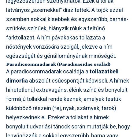
legyezőszerűen szétnyithatók. Ezek a tollak
látványos „szemekkel” díszítettek. A tojók ezzel
szemben sokkal kisebbek és egyszerűbb, barnás-
szürkés színűek, hiányzik róluk a feltűnő
farktollazat. A hím pávakakas tollazata a
nőstények vonzására szolgál, jelezve a hím
egészségét és génállományának minőségét.
Paradicsommadarak (Paradisaeidae család)
A paradicsommadarak családja a
tollazatbeli
dimorfia
abszolút csúcspontját képviseli. A hímek
hihetetlenül extravagáns, élénk színű és bonyolult
formájú tollakkal rendelkeznek, amelyek testük
különböző részein (fej, nyak, szárnyak, farok)
helyezkednek el. Ezeket a tollakat a hímek
bonyolult udvarlási táncok során mutatják be, hogy
lenyűgözzék a sokkal egyszerűbb, barna vagy