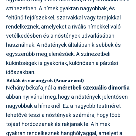
színezetben. A hímek gyakran nagyobbak, és
feltűnő fejdíszekkel, szarvakkal vagy tarajokkal
rendelkeznek, amelyeket a rivális hímekkel való
vetélkedésben és a nőstények udvarlásában
használnak. A nőstények általában kisebbek és
egyszerűbb megjelenésűek. A színezetbeli
különbségek is gyakoriak, különösen a párzási
időszakban.
Békák és varangyok (Anura rend)
Néhány békafajnál a
méretbeli szexuális dimorfia
abban nyilvánul meg, hogy a nőstények jelentősen
nagyobbak a hímeknél. Ez a nagyobb testméret
lehetővé teszi a nőstények számára, hogy több
tojást hordozzanak és rakjanak le. A hímek
gyakran rendelkeznek hanghólyaggal, amelyet a