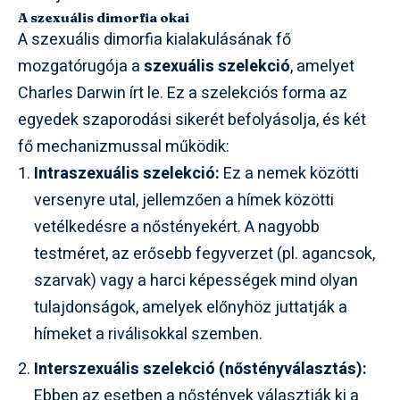
A szexuális dimorfia okai
A szexuális dimorfia kialakulásának fő
mozgatórugója a
szexuális szelekció
, amelyet
Charles Darwin írt le. Ez a szelekciós forma az
egyedek szaporodási sikerét befolyásolja, és két
fő mechanizmussal működik:
Intraszexuális szelekció:
Ez a nemek közötti
versenyre utal, jellemzően a hímek közötti
vetélkedésre a nőstényekért. A nagyobb
testméret, az erősebb fegyverzet (pl. agancsok,
szarvak) vagy a harci képességek mind olyan
tulajdonságok, amelyek előnyhöz juttatják a
hímeket a riválisokkal szemben.
Interszexuális szelekció (nőstényválasztás):
Ebben az esetben a nőstények választják ki a