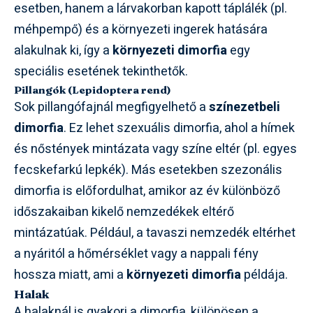
esetben, hanem a lárvakorban kapott táplálék (pl.
méhpempő) és a környezeti ingerek hatására
alakulnak ki, így a
környezeti dimorfia
egy
speciális esetének tekinthetők.
Pillangók (Lepidoptera rend)
Sok pillangófajnál megfigyelhető a
színezetbeli
dimorfia
. Ez lehet szexuális dimorfia, ahol a hímek
és nőstények mintázata vagy színe eltér (pl. egyes
fecskefarkú lepkék). Más esetekben szezonális
dimorfia is előfordulhat, amikor az év különböző
időszakaiban kikelő nemzedékek eltérő
mintázatúak. Például, a tavaszi nemzedék eltérhet
a nyáritól a hőmérséklet vagy a nappali fény
hossza miatt, ami a
környezeti dimorfia
példája.
Halak
A halaknál is gyakori a dimorfia, különösen a