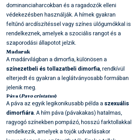
dominanciaharcokban és a ragadozók elleni
védekezésben használják. A hímek gyakran
feltűnő arcdíszítéssel vagy színes ülőgumókkal is
rendelkeznek, amelyek a szociális rangot és a
szaporodási állapotot jelzik.
Madarak
A madárvilágban a dimorfia, különösen a
színezetbeli és tollazatbeli dimorfia
, rendkívül
elterjedt és gyakran a leglátványosabb formában
jelenik meg.
Páva (
Pavo cristatus
)
A páva az egyik legikonikusabb példa a
szexuális
dimorfiára
. A hím páva (pávakakas) hatalmas,
ragyogó színekben pompázó, hosszú farktollakkal
rendelkezik, amelyek a tojók udvarlásakor