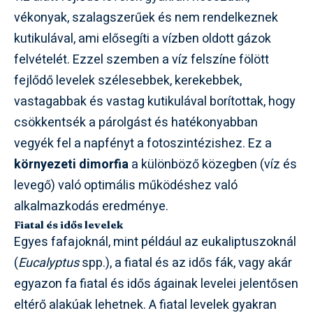
vékonyak, szalagszerűek és nem rendelkeznek
kutikulával, ami elősegíti a vízben oldott gázok
felvételét. Ezzel szemben a víz felszíne fölött
fejlődő levelek szélesebbek, kerekebbek,
vastagabbak és vastag kutikulával borítottak, hogy
csökkentsék a párolgást és hatékonyabban
vegyék fel a napfényt a fotoszintézishez. Ez a
környezeti dimorfia
a különböző közegben (víz és
levegő) való optimális működéshez való
alkalmazkodás eredménye.
Fiatal és idős levelek
Egyes fafajoknál, mint például az eukaliptuszoknál
(
Eucalyptus
spp.), a fiatal és az idős fák, vagy akár
egyazon fa fiatal és idős ágainak levelei jelentősen
eltérő alakúak lehetnek. A fiatal levelek gyakran