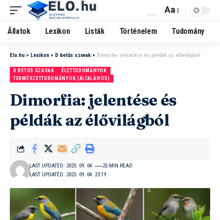
Aa
Állatok
Lexikon
Listák
Történelem
Tudomány
Elo.hu
>
Lexikon
>
D betűs szavak
>
Dimorfia: jelentése és példák az élővilágból
D BETŰS SZAVAK
ÉLETTUDOMÁNYOK
TERMÉSZETTUDOMÁNYOK (ÁLTALÁNOS)
Dimorfia: jelentése és
példák az élővilágból
LAST UPDATED: 2025. 09. 04.
25 MIN READ
LAST UPDATED: 2025. 09. 04. 23:19