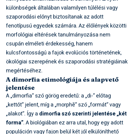
különbségek általában valamilyen túlélési vagy
szaporodási előnyt biztosítanak az adott
fenotípusú egyedek számára. Az élőlények közötti
morfológiai eltérések tanulmányozása nem
csupán elméleti érdekesség, hanem
kulcsfontosságú a fajok evolúciós történetének,
ökológiai szerepének és szaporodási stratégiáinak
megértéséhez.
A dimorfia etimológiája és alapvető
jelentése
A „dimorfia” szó görög eredetű: a „di-” előtag
„kettőt” jelent, míg a „morphē” szó „formát” vagy
„alakot”. Így a
dimorfia szó szerinti jelentése „két
forma”
. A biológiában ez arra utal, hogy egy adott
populáción vagy fajon belül két jól elkülöníthető