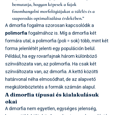
bemutatja, hogyan képesek a fajok
finomhangolni morfológiájukat a túlélés és a
szaporodás optimalizálása érdekében.”
A dimorfia fogalma szorosan kapcsolódik a
polimorfia
fogalmához is. Míg a dimorfia két
formára utal, a polimorfia (poli = sok) több, mint két
forma jelenlétét jelenti egy populáción belül.
Például, ha egy rovarfajnak három különböző
színváltozata van, az polimorfia. Ha csak két
színváltozata van, az dimorfia. A kettő közötti
határvonal néha elmosódhat, de az alapvető
megkülönböztetés a formák számán alapul.
A dimorfia típusai és kialakulásuk
okai
A dimorfia nem egyetlen, egységes jelenség,