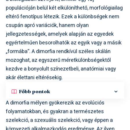
populációján belül két elkülöníthető, morfológiailag
eltérő fenotípus létezik. Ezek a különbségek nem
csupán apró variációk, hanem olyan
jellegzetességek, amelyek alapján az egyedek
egyértelműen besorolhatók az egyik vagy a másik
„formába”. A dimorfia rendkívül széles skálán
mozoghat, az egyszerű méretkülönbségektől
kezdve a bonyolult színezetbeli, anatómiai vagy
akár élettani eltérésekig.
Főbb pontok
A dimorfia mélyen gyökerezik az evolúciós
folyamatokban, és gyakran a természetes
szelekció, a szexuális szelekció, vagy éppen a
környezeti alkalmazkodás eredménye. Az ilyen