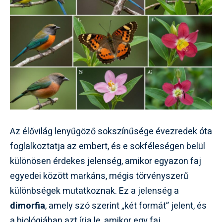
Az élővilág lenyűgöző sokszínűsége évezredek óta
foglalkoztatja az embert, és e sokféleségen belül
különösen érdekes jelenség, amikor egyazon faj
egyedei között markáns, mégis törvényszerű
különbségek mutatkoznak. Ez a jelenség a
dimorfia
, amely szó szerint „két formát” jelent, és
a biológiában azt írja le, amikor egy faj