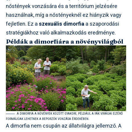
nőstények vonzására és a territórium jelzésére
használnak, míg a nőstényeknél ez hiányzik vagy
fejletlen. Ez a
szexuális dimorfia
a szaporodási
stratégiákhoz való alkalmazkodás eredménye.
Példák a dimorfiára a növényvilágból
A DIMORFIA A NÖVÉNYEK KÖZÖTT GYAKORI, PÉLDÁUL A FÁK VIRÁGAI ELTÉRŐ
FORMÁJÚAK LEHETNEK A BEPORZÓK VONZÁSA ÉRDEKÉBEN.
A dimorfia nem csupán az állatvilágra jellemző. A