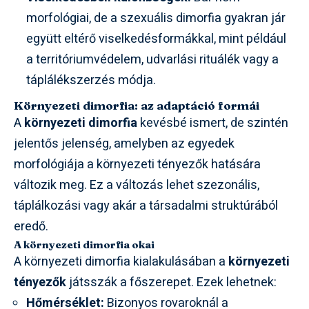
morfológiai, de a szexuális dimorfia gyakran jár
együtt eltérő viselkedésformákkal, mint például
a territóriumvédelem, udvarlási rituálék vagy a
táplálékszerzés módja.
Környezeti dimorfia: az adaptáció formái
A
környezeti dimorfia
kevésbé ismert, de szintén
jelentős jelenség, amelyben az egyedek
morfológiája a környezeti tényezők hatására
változik meg. Ez a változás lehet szezonális,
táplálkozási vagy akár a társadalmi struktúrából
eredő.
A környezeti dimorfia okai
A környezeti dimorfia kialakulásában a
környezeti
tényezők
játsszák a főszerepet. Ezek lehetnek:
Hőmérséklet:
Bizonyos rovaroknál a