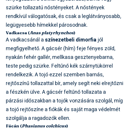
szürke tollazatú nőstényeket. A nőstények
rendkívül válogatósak, és csak a leglátványosabb,
legügyesebb hímekkel párosodnak.
Vadkacsa (
Anas platyrhynchos
)
A vadkacsánál a
színezetbeli dimorfia
jól
megfigyelhető. A gácsér (hím) feje fényes zöld,
nyakán fehér gallér, mellkasa gesztenyebarna,
teste pedig szürke. Feltűnő kék szárnytükörrel
rendelkezik. A tojó ezzel szemben barnás,
rejtőszínű tollazattal bír, amely segít neki elrejtőzni
a fészkén ülve. A gácsér feltűnő tollazata a
párzási időszakban a tojók vonzására szolgál, míg
a tojó rejtőszíne a fiókák és saját maga védelmét
szolgálja a ragadozók ellen.
Fácán (
Phasianus colchicus
)