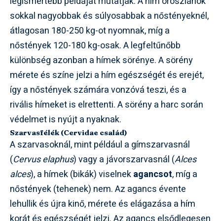
legismertebb példáját mutatják. A hím oroszlánok
sokkal nagyobbak és súlyosabbak a nőstényeknél,
átlagosan 180-250 kg-ot nyomnak, míg a
nőstények 120-180 kg-osak. A legfeltűnőbb
különbség azonban a hímek sörénye. A sörény
mérete és színe jelzi a hím egészségét és erejét,
így a nőstények számára vonzóvá teszi, és a
rivális hímeket is elrettenti. A sörény a harc során
védelmet is nyújt a nyaknak.
Szarvasfélék (Cervidae család)
A szarvasoknál, mint például a gímszarvasnál
(
Cervus elaphus
) vagy a jávorszarvasnál (
Alces
alces
), a hímek (bikák) viselnek
agancsot
, míg a
nőstények (tehenek) nem. Az agancs évente
lehullik és újra kinő, mérete és elágazása a hím
korát és egészségét jelzi. Az agancs elsődlegesen