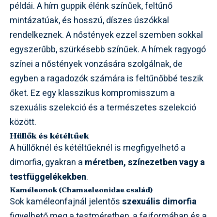
példái. A hím guppik élénk színűek, feltűnő
mintázatúak, és hosszú, díszes úszókkal
rendelkeznek. A nőstények ezzel szemben sokkal
egyszerűbb, szürkésebb színűek. A hímek ragyogó
színei a nőstények vonzására szolgálnak, de
egyben a ragadozók számára is feltűnőbbé teszik
őket. Ez egy klasszikus kompromisszum a
szexuális szelekció és a természetes szelekció
között.
Hüllők és kétéltűek
A hüllőknél és kétéltűeknél is megfigyelhető a
dimorfia, gyakran a
méretben, színezetben vagy a
testfüggelékekben
.
Kaméleonok (Chamaeleonidae család)
Sok kaméleonfajnál jelentős
szexuális dimorfia
figyelhető meg a testméretben, a fejformában és a