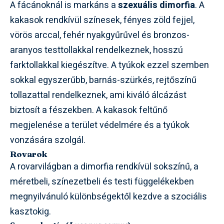
A fácánoknál is markáns a
szexuális dimorfia
. A
kakasok rendkívül színesek, fényes zöld fejjel,
vörös arccal, fehér nyakgyűrűvel és bronzos-
aranyos testtollakkal rendelkeznek, hosszú
farktollakkal kiegészítve. A tyúkok ezzel szemben
sokkal egyszerűbb, barnás-szürkés, rejtőszínű
tollazattal rendelkeznek, ami kiváló álcázást
biztosít a fészekben. A kakasok feltűnő
megjelenése a terület védelmére és a tyúkok
vonzására szolgál.
Rovarok
A rovarvilágban a dimorfia rendkívül sokszínű, a
méretbeli, színezetbeli és testi függelékekben
megnyilvánuló különbségektől kezdve a szociális
kasztokig.