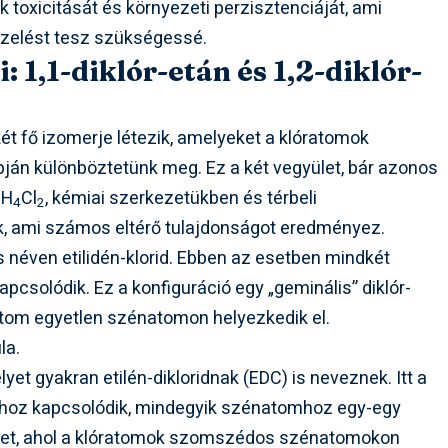
 toxicitását és környezeti perzisztenciáját, ami
ezelést tesz szükségessé.
: 1,1-diklór-etán és 1,2-diklór-
két fő izomerje létezik, amelyeket a klóratomok
án különböztetünk meg. Ez a két vegyület, bár azonos
H
Cl
, kémiai szerkezetükben és térbeli
2
4
2
, ami számos eltérő tulajdonságot eredményez.
s néven etilidén-klorid. Ebben az esetben mindkét
solódik. Ez a konfiguráció egy „geminális” diklór-
atom egyetlen szénatomon helyezkedik el.
la.
lyet gyakran etilén-dikloridnak (EDC) is neveznek. Itt a
mhoz kapcsolódik, mindegyik szénatomhoz egy-egy
gyület, ahol a klóratomok szomszédos szénatomokon