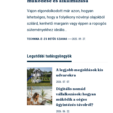
működése és alkalmazása
Vajon elgondolkodott már azon, hogyan
lehetséges, hogy a folyékony növényi olajokból
szilárd, kenhető margarin vagy éppen a ropogós
süteményekhez ideális…
TECHNIKA
Z-ZS BETŰS SZAVAK
2025. 09. 27.
Legutóbbi tudásgyöngyök
A legjobb megoldások kis
udvarokra
2026. 07. 07.
Digitális nomád
vállalkozások: hogyan
működik a céges
ügyintézés távolról?
2026. 06. 22.