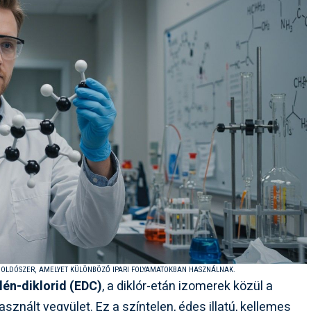
OS OLDÓSZER, AMELYET KÜLÖNBÖZŐ IPARI FOLYAMATOKBAN HASZNÁLNAK.
ilén-diklorid (EDC)
, a diklór-etán izomerek közül a
znált vegyület. Ez a színtelen, édes illatú, kellemes