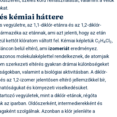
módszereit, széles körű felhasználását, valamint a velük
okat.
és kémiai háttere
vegyületre, az 1,1-diklór-etánra és az 1,2-diklór-
zármazéka az etánnak, ami azt jelenti, hogy az etán
 kettőt klóratom váltott fel. Kémiai képletük C
H
Cl
,
2
4
2
áncon belül eltérő, ami
izomeriát
eredményez.
 azonos molekulaképlettel rendelkeznek, de atomjaik
inom szerkezeti eltérés gyakran drámai különbségeket
ágokban, valamint a biológiai aktivitásban. A diklór-
 és az 1,2-izomer jelentősen eltérő jellemzőkkel bír,
atóságukat és környezeti viselkedésüket.
artozó vegyületek, mint a diklór-etánok, régóta
k az iparban. Oldószerként, intermedierekként és
gaként szolgálnak. Azonban a klór jelenléte a