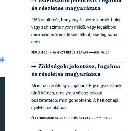
Zsírtaszító: jelentése, fogalma
és részletes magyarázata
Előfordult már, hogy egy felületre kiömlött olaj
vagy zsír szinte nyom nélkül, vagy legalábbis
minimális erőfeszítéssel eltűnt, esetleg soha
nem…
KÉMIA
TECHNIKA
Z-ZS BETŰS SZAVAK
2025. 09. 27.
Zöldségek: jelentése, fogalma
és részletes magyarázata
Mi is az a zöldség valójában? Egy egyszerűnek
tűnő kérdés, amelyre a válasz sokkal
összetettebb, mint gondolnánk. A hétköznapi
nyelvhasználatban…
ÉLETTUDOMÁNYOK
Z-ZS BETŰS SZAVAK
2025. 09. 27.