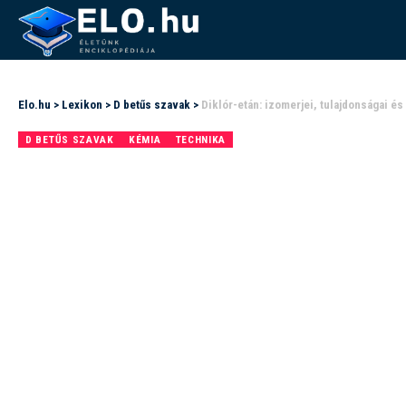
Elo.hu
>
Lexikon
>
D betűs szavak
>
Diklór-etán: izomerjei, tulajdonságai és
D BETŰS SZAVAK
KÉMIA
TECHNIKA