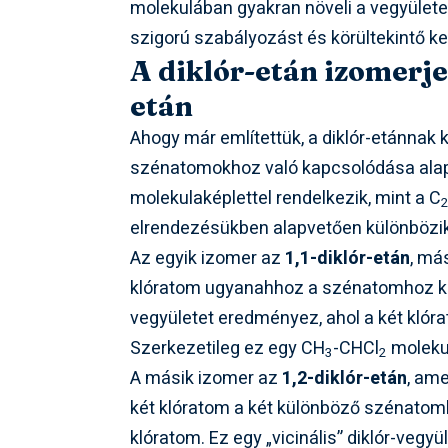
molekulában gyakran növeli a vegyületek
szigorú szabályozást és körültekintő k
A diklór-etán izomerjei
etán
Ahogy már említettük, a diklór-etánnak 
szénatomokhoz való kapcsolódása alapj
molekulaképlettel rendelkezik, mint a C
elrendezésükben alapvetően különbözik
Az egyik izomer az
1,1-diklór-etán
, má
klóratom ugyanahhoz a szénatomhoz kapc
vegyületet eredményez, ahol a két klór
Szerkezetileg ez egy CH
-CHCl
moleku
3
2
A másik izomer az
1,2-diklór-etán
, ame
két klóratom a két különböző szénato
klóratom. Ez egy „vicinális” diklór-ve