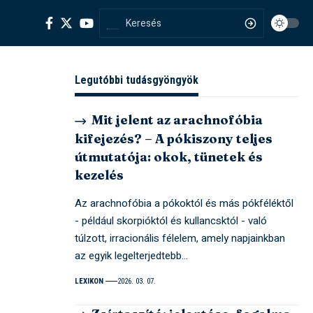
Legutóbbi tudásgyöngyök
Mit jelent az arachnofóbia
kifejezés? – A pókiszony teljes
útmutatója: okok, tünetek és
kezelés
Az arachnofóbia a pókoktól és más pókféléktől
- például skorpióktól és kullancsktól - való
túlzott, irracionális félelem, amely napjainkban
az egyik legelterjedtebb…
LEXIKON
2026. 03. 07.