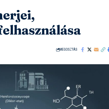
erjei,
 felhasználása
MEGOSZTÁS