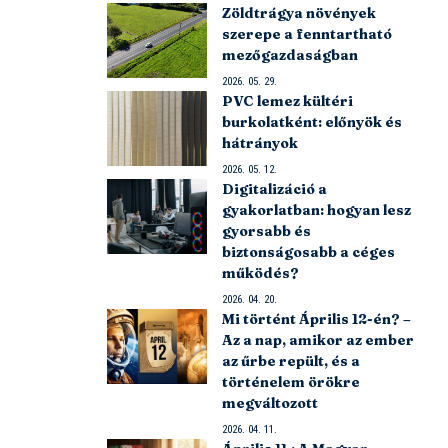
Zöldtrágya növények
szerepe a fenntartható
mezőgazdaságban
2026. 05. 29.
PVC lemez kültéri
burkolatként: előnyök és
hátrányok
2026. 05. 12.
Digitalizáció a
gyakorlatban: hogyan lesz
gyorsabb és
biztonságosabb a céges
működés?
2026. 04. 20.
Mi történt Április 12-én? –
Az a nap, amikor az ember
az űrbe repült, és a
történelem örökre
megváltozott
2026. 04. 11.