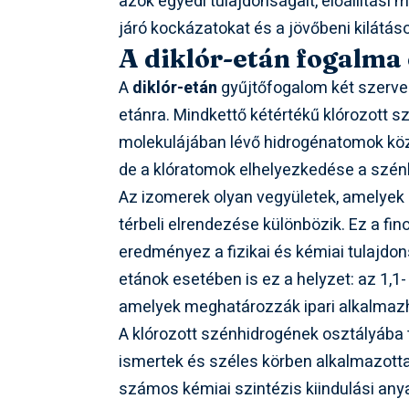
azok egyedi tulajdonságait, előállítási 
járó kockázatokat és a jövőbeni kilátás
A diklór-etán fogalma 
A
diklór-etán
gyűjtőfogalom két szerves 
etánra. Mindkettő kétértékű klórozott s
molekulájában lévő hidrogénatomok közül
de a klóratomok elhelyezkedése a szénl
Az izomerek olyan vegyületek, amelyek
térbeli elrendezése különbözik. Ez a f
eredményez a fizikai és kémiai tulajdons
etánok esetében is ez a helyzet: az 1,1-
amelyek meghatározzák ipari alkalmazh
A klórozott szénhidrogének osztályába t
ismertek és széles körben alkalmazotta
számos kémiai szintézis kiindulási anya