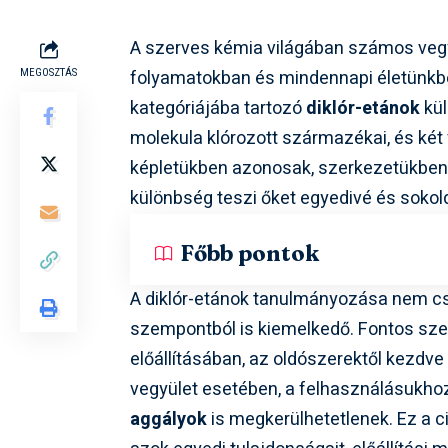
A szerves kémia világában számos vegyü
folyamatokban és mindennapi életünkbe
MEGOSZTÁS
kategóriájába tartozó
diklór-etánok
kül
molekula klórozott származékai, és két
képletükben azonosak, szerkezetükben 
különbség teszi őket egyedivé és sokold
Főbb pontok
A diklór-etánok tanulmányozása nem c
szempontból is kiemelkedő. Fontos sze
előállításában, az oldószerektől kezdve
vegyület esetében, a felhasználásukh
aggályok
is megkerülhetetlenek. Ez a ci