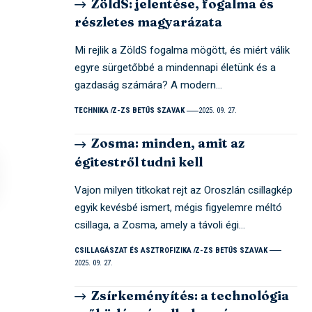
ZöldS: jelentése, fogalma és
részletes magyarázata
Mi rejlik a ZöldS fogalma mögött, és miért válik
egyre sürgetőbbé a mindennapi életünk és a
gazdaság számára? A modern…
TECHNIKA
Z-ZS BETŰS SZAVAK
2025. 09. 27.
Zosma: minden, amit az
égitestről tudni kell
Vajon milyen titkokat rejt az Oroszlán csillagkép
egyik kevésbé ismert, mégis figyelemre méltó
csillaga, a Zosma, amely a távoli égi…
CSILLAGÁSZAT ÉS ASZTROFIZIKA
Z-ZS BETŰS SZAVAK
2025. 09. 27.
Zsírkeményítés: a technológia