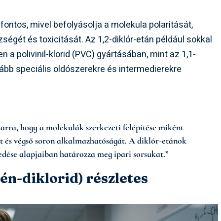
fontos, mivel befolyásolja a molekula polaritását,
ségét és toxicitását. Az 1,2-diklór-etán például sokkal
n a polivinil-klorid (PVC) gyártásában, mint az 1,1-
kább speciális oldószerekre és intermedierekre
rra, hogy a molekulák szerkezeti felépítése miként
ait és végső soron alkalmazhatóságát. A diklór-etánok
dése alapjaiban határozza meg ipari sorsukat.”
lén-diklorid) részletes