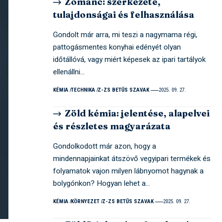
Zománc: szerkezete,
tulajdonságai és felhasználása
Gondolt már arra, mi teszi a nagymama régi,
pattogásmentes konyhai edényét olyan
időtállóvá, vagy miért képesek az ipari tartályok
ellenállni…
KÉMIA
TECHNIKA
Z-ZS BETŰS SZAVAK
2025. 09. 27.
Zöld kémia: jelentése, alapelvei
és részletes magyarázata
Gondolkodott már azon, hogy a
mindennapjainkat átszövő vegyipari termékek és
folyamatok vajon milyen lábnyomot hagynak a
bolygónkon? Hogyan lehet a…
KÉMIA
KÖRNYEZET
Z-ZS BETŰS SZAVAK
2025. 09. 27.