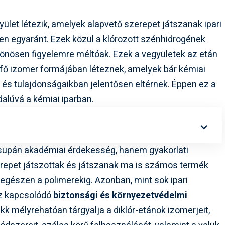
let létezik, amelyek alapvető szerepet játszanak ipari
n egyaránt. Ezek közül a klórozott szénhidrogének
önösen figyelemre méltóak. Ezek a vegyületek az etán
 fő izomer formájában léteznek, amelyek bár kémiai
és tulajdonságaikban jelentősen eltérnek. Éppen ez a
alúvá a kémiai iparban.
supán akadémiai érdekesség, hanem gyakorlati
repet játszottak és játszanak ma is számos termék
 egészen a polimerekig. Azonban, mint sok ipari
oz kapcsolódó
biztonsági és környezetvédelmi
kk mélyrehatóan tárgyalja a diklór-etánok izomerjeit,