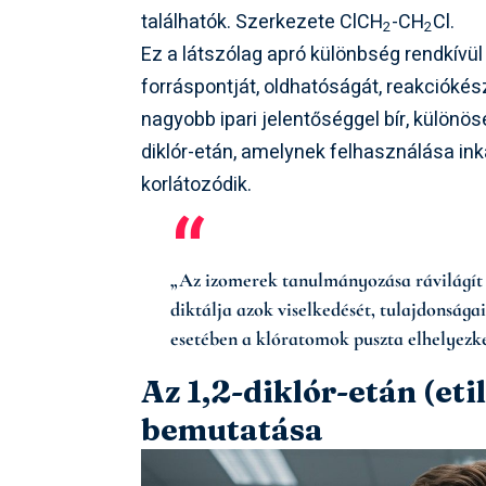
találhatók. Szerkezete ClCH
-CH
Cl.
2
2
Ez a látszólag apró különbség rendkívül 
forráspontját, oldhatóságát, reakciókész
nagyobb ipari jelentőséggel bír, különöse
diklór-etán, amelynek felhasználása in
korlátozódik.
„Az izomerek tanulmányozása rávilágít a
diktálja azok viselkedését, tulajdonság
esetében a klóratomok puszta elhelyezke
Az 1,2-diklór-etán (eti
bemutatása