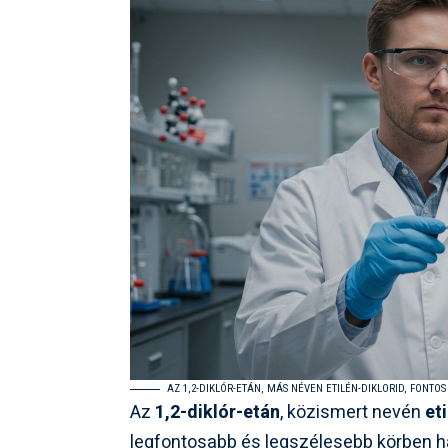
AZ 1,2-DIKLÓR-ETÁN, MÁS NÉVEN ETILÉN-DIKLORID, FONT
Az
1,2-diklór-etán
, közismert nevén
et
legfontosabb és legszélesebb körben has