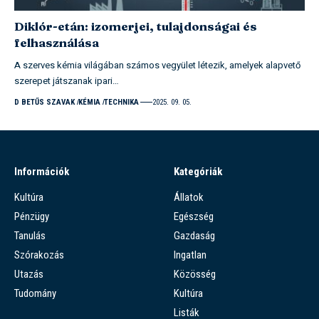
Diklór-etán: izomerjei, tulajdonságai és
felhasználása
A szerves kémia világában számos vegyület létezik, amelyek alapvető
szerepet játszanak ipari…
D BETŰS SZAVAK
KÉMIA
TECHNIKA
2025. 09. 05.
Információk
Kategóriák
Kultúra
Állatok
Pénzügy
Egészség
Tanulás
Gazdaság
Szórakozás
Ingatlan
Utazás
Közösség
Tudomány
Kultúra
Listák