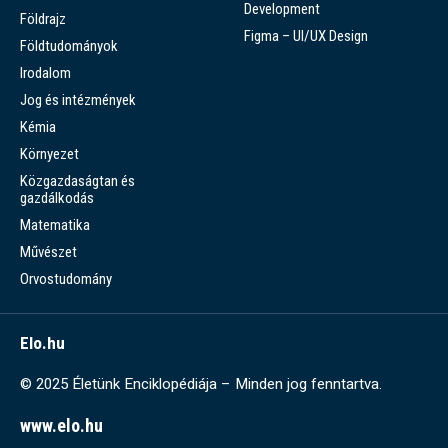
Development
Földrajz
Figma – UI/UX Design
Földtudományok
Irodalom
Jog és intézmények
Kémia
Környezet
Közgazdaságtan és
gazdálkodás
Matematika
Művészet
Orvostudomány
Elo.hu
© 2025 Életünk Enciklopédiája – Minden jog fenntartva.
www.elo.hu