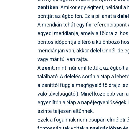
zenitben
. Amikor egy égitest, például a 
pontját az égbolton. Ez a pillanat a
dele
A meridián tehát egy fix referenciapont
egyedi meridiánja, amely a földrajzi ho
pontos időpontja eltérő a különböző h
meridiánján van, akkor delel Önnél, de 
vagy már túl van rajta.
A
zenit
, mint már említettük, az égbolt 
található. A delelés során a Nap a leh
a zenittől függ a megfigyelő földrajzi s
való távolságától). Minél közelebb van 
egyenlítőn a Nap a napéjegyenlőségek i
szinte teljesen eltűnnek.
Ezek a fogalmak nem csupán elméleti é
fontosságúak voltak a
navigációban
és