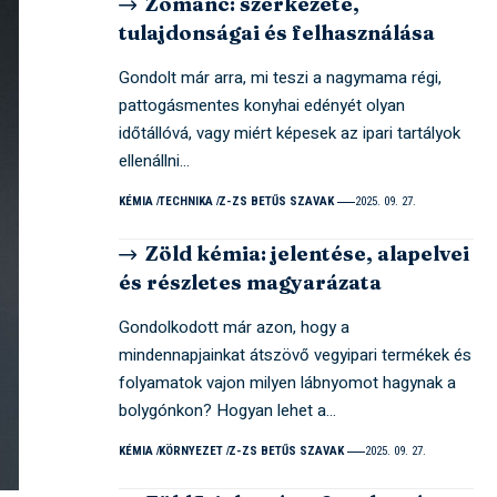
Zománc: szerkezete,
tulajdonságai és felhasználása
Gondolt már arra, mi teszi a nagymama régi,
pattogásmentes konyhai edényét olyan
időtállóvá, vagy miért képesek az ipari tartályok
ellenállni…
KÉMIA
TECHNIKA
Z-ZS BETŰS SZAVAK
2025. 09. 27.
Zöld kémia: jelentése, alapelvei
és részletes magyarázata
Gondolkodott már azon, hogy a
mindennapjainkat átszövő vegyipari termékek és
folyamatok vajon milyen lábnyomot hagynak a
bolygónkon? Hogyan lehet a…
KÉMIA
KÖRNYEZET
Z-ZS BETŰS SZAVAK
2025. 09. 27.