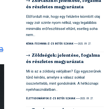
Zsírtaszító: jelentése, fogalma
és részletes magyarázata
Előfordult már, hogy egy felületre kiömlött olaj
vagy zsír szinte nyom nélkül, vagy legalábbis
minimális erőfeszítéssel eltűnt, esetleg soha
nem…
KÉMIA
TECHNIKA
Z-ZS BETŰS SZAVAK
2025. 09. 27.
Zöldségek: jelentése, fogalma
és részletes magyarázata
Mi is az a zöldség valójában? Egy egyszerűnek
tűnő kérdés, amelyre a válasz sokkal
összetettebb, mint gondolnánk. A hétköznapi
nyelvhasználatban…
ÉLETTUDOMÁNYOK
Z-ZS BETŰS SZAVAK
2025. 09. 27.