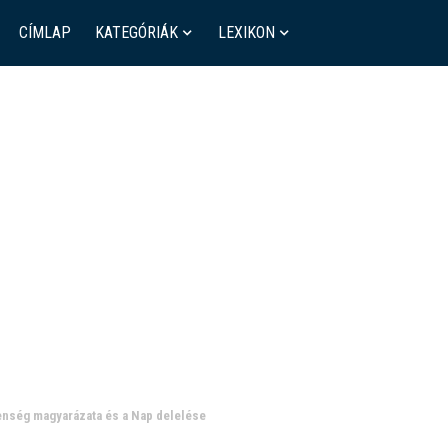
CÍMLAP
KATEGÓRIÁK
LEXIKON
elenség magyarázata és a Nap delelése