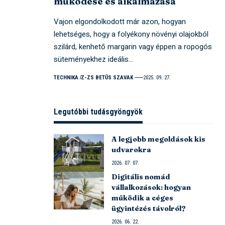
működése és alkalmazása
Vajon elgondolkodott már azon, hogyan
lehetséges, hogy a folyékony növényi olajokból
szilárd, kenhető margarin vagy éppen a ropogós
süteményekhez ideális…
TECHNIKA
Z-ZS BETŰS SZAVAK
2025. 09. 27.
Legutóbbi tudásgyöngyök
A legjobb megoldások kis
udvarokra
2026. 07. 07.
Digitális nomád
vállalkozások: hogyan
működik a céges
ügyintézés távolról?
2026. 06. 22.