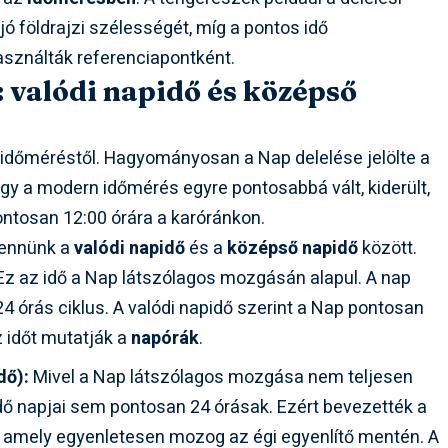
 földrajzi szélességét, míg a pontos idő
asználták referenciapontként.
: valódi napidő és középső
 időméréstől. Hagyományosan a Nap delelése jelölte a
ogy a modern időmérés egyre pontosabbá vált, kiderült,
ntosan 12:00 órára a karóránkon.
tennünk a
valódi napidő
és a
középső napidő
között.
z az idő a Nap látszólagos mozgásán alapul. A nap
4 órás ciklus. A valódi napidő szerint a Nap pontosan
z időt mutatják a
napórák
.
dő):
Mivel a Nap látszólagos mozgása nem teljesen
idő napjai sem pontosan 24 órásak. Ezért bevezették a
, amely egyenletesen mozog az égi egyenlítő mentén. A