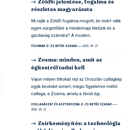
ZöldS: jelentése, fogalma és
részletes magyarázata
Mi rejlik a ZöldS fogalma mögött, és miért válik
egyre sürgetőbbé a mindennapi életünk és a
gazdaság számára? A modern…
TECHNIKA
Z-ZS BETŰS SZAVAK
2025. 09. 27.
Zosma: minden, amit az
égitestről tudni kell
Vajon milyen titkokat rejt az Oroszlán csillagkép
egyik kevésbé ismert, mégis figyelemre méltó
csillaga, a Zosma, amely a távoli égi…
CSILLAGÁSZAT ÉS ASZTROFIZIKA
Z-ZS BETŰS SZAVAK
2025. 09. 27.
Zsírkeményítés: a technológia