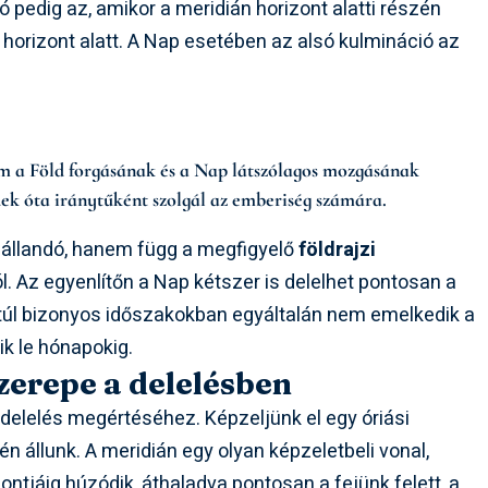
 pedig az, amikor a meridián horizont alatti részén
 horizont alatt. A Nap esetében az alsó kulmináció az
m a Föld forgásának és a Nap látszólagos mozgásának
ek óta iránytűként szolgál az emberiség számára.
állandó, hanem függ a megfigyelő
földrajzi
l. Az egyenlítőn a Nap kétszer is delelhet pontosan a
 túl bizonyos időszakokban egyáltalán nem emelkedik a
ik le hónapokig.
szerepe a delelésben
elelés megértéséhez. Képzeljünk el egy óriási
n állunk. A meridián egy olyan képzeletbeli vonal,
pontjáig húzódik, áthaladva pontosan a fejünk felett, a