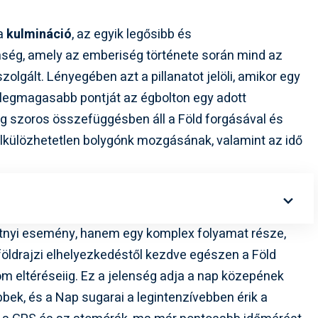
 a
kulmináció
, az egyik legősibb és
nség, amely az emberiség története során mind az
olgált. Lényegében azt a pillanatot jelöli, amikor egy
a legmagasabb pontját az égbolton egy adott
ég szoros összefüggésben áll a Föld forgásával és
lkülözhetetlen bolygónk mozgásának, valamint az idő
tnyi esemény, hanem egy komplex folyamat része,
öldrajzi elhelyezkedéstől kezdve egészen a Föld
m eltéréseiig. Ez a jelenség adja a nap közepének
bbek, és a Nap sugarai a legintenzívebben érik a