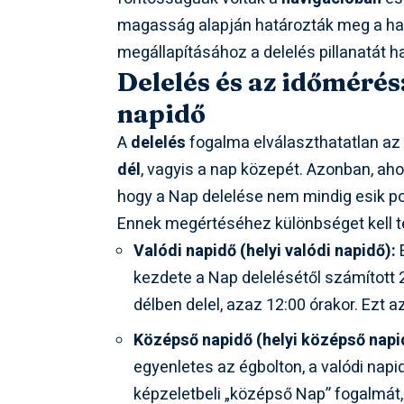
magasság alapján határozták meg a hajó
megállapításához a delelés pillanatát h
Delelés és az időmérés
napidő
A
delelés
fogalma elválaszthatatlan az
dél
, vagyis a nap közepét. Azonban, ah
hogy a Nap delelése nem mindig esik po
Ennek megértéséhez különbséget kell 
Valódi napidő (helyi valódi napidő):
E
kezdete a Nap delelésétől számított 2
délben delel, azaz 12:00 órakor. Ezt a
Középső napidő (helyi középső napi
egyenletes az égbolton, a valódi nap
képzeletbeli „középső Nap” fogalmát