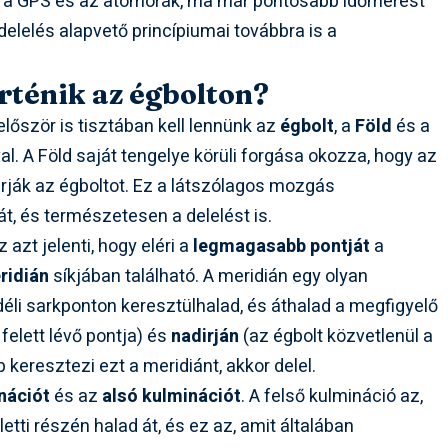
nt a GPS és az atomórák, ma már pontosabb időmérést
elelés alapvető princípiumai továbbra is a
örténik az égbolton?
őször is tisztában kell lennünk az
égbolt
, a
Föld
és a
 A Föld saját tengelye körüli forgása okozza, hogy az
járják az égboltot. Ez a látszólagos mozgás
t, és természetesen a delelést is.
azt jelenti, hogy eléri a
legmagasabb pontját
a
ridián
síkjában található. A meridián egy olyan
 déli sarkponton keresztülhalad, és áthalad a megfigyelő
felett lévő pontja) és
nadirján
(az égbolt közvetlenül a
p keresztezi ezt a meridiánt, akkor delel.
nációt
és az
alsó kulminációt
. A felső kulmináció az,
etti részén halad át, és ez az, amit általában