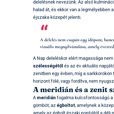
delelésnek nevezünk. Az alsó kulmináció
halad át, és ekkor van a legmélyebben a
éjszaka közepét jelenti.
A delelés nem csupán egy időpont, hane
vizuális megnyilvánulása, amely évezred
A Nap deleléskor elért magassága nem 
szélességétől
és az év aktuális napjátó
zenitben egy évben, míg a sarkkörökön
horizont fölé, vagy fordítva, nem nyugsz
A meridián és a zenit 
A
meridián
fogalma kulcsfontosságú a d
gömböt, az
égboltot
, amelynek a közepé
amely az égbolt északi pontjától a déli 