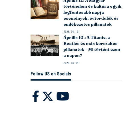
Április 11.: A Magyar
történelem és kultúra egyik
legfontosabb napja
események, évfordulók és
emlékezetes pillanatok
2026. 04. 10.
Április 10.: A Titanic, a
Beatles és más korszakos
pillanatok – Mi történt ezen
a napon?
2026. 04. 09.
Follow US on Socials