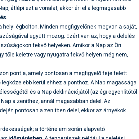
Nap, átlépi ezt a vonalat, akkor éri el a legmagasabb
lés
.
 a helyi égbolton. Minden megfigyelőnek megvan a saját,
sszúságával együtt mozog. Ezért van az, hogy a delelés
osszúságokon fekvő helyeken. Amikor a Nap az Ön
egy tőle keletre vagy nyugatra fekvő helyen még nem,
azon pontja, amely pontosan a megfigyelő feje felett
ető legközelebb kerül ehhez a ponthoz. A Nap magassága
zélességétől és a Nap deklinációjától (az égi egyenlítőtől
a Nap a zenithez, annál magasabban delel. Az
dején pontosan a zenitben delel, ekkor az árnyékok
rdekességek; a történelem során alapvető
 az
időmérésben
. A tengerészek például a delelési