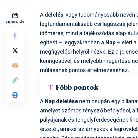
A
delelés
, vagy tudományosabb nevén
legfundamentálisabb csillagászati jele
MEGOSZTÁS
időmérés, mind a tájékozódás alapjául sz
égitest – leggyakrabban a
Nap
– eléri 
megfigyelési helyről nézve. Ez a jelens
keringésével, és mélyebb megértése né
múlásának pontos értelmezéséhez.
Főbb pontok
A
Nap delelése
nem csupán egy pillana
amelyet számos tényező befolyásol, a f
pályájának és tengelyferdeségének fino
érzetét, amikor az árnyékok a legrövide