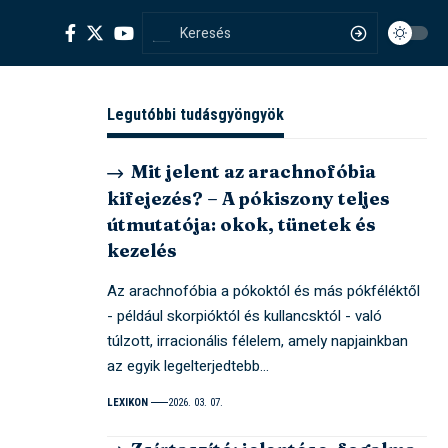
Legutóbbi tudásgyöngyök
Mit jelent az arachnofóbia
kifejezés? – A pókiszony teljes
útmutatója: okok, tünetek és
kezelés
Az arachnofóbia a pókoktól és más pókféléktől
- például skorpióktól és kullancsktól - való
túlzott, irracionális félelem, amely napjainkban
az egyik legelterjedtebb…
LEXIKON
2026. 03. 07.