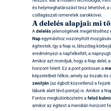
felszínt. Bár a modern technológia, mi
és helymeghatározást tesz lehetővé, a d
csillagászati ismeretek sarokkövei.
A delelés alapjai: mi t
A
delelés
jelenségének megértéséhez el
Nap
egymáshoz viszonyított mozgásával.
égitestek, így a Nap is, látszólag körbe
eredményezi a napfelkeltét, a napnyugtá
Amikor azt mondjuk, hogy a Nap delel, az 
horizont felett. Ez a pont pontosan a
me
képzeletbeli félkör, amely az északi és
zenitjén
(az égbolt közvetlenül a fejünk 
lábunk alatt lévő pontja) is. Amikor a Na
Fontos megkülönböztetni a
felső kulmi
amikor az égitest a meridián horizont fel