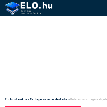
Elo.hu
>
Lexikon
>
Csillagászat és asztrofizika
>
Delelés: a csillagászati j