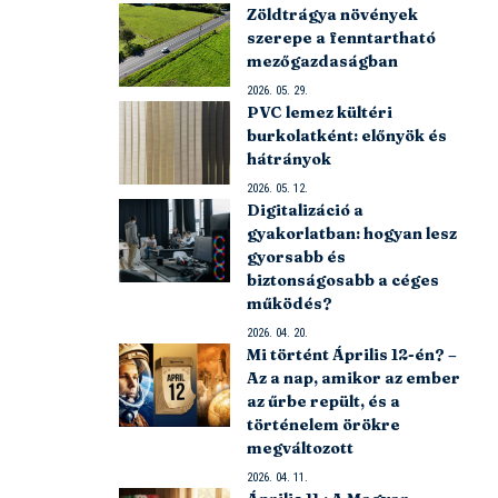
Zöldtrágya növények
szerepe a fenntartható
mezőgazdaságban
2026. 05. 29.
PVC lemez kültéri
burkolatként: előnyök és
hátrányok
2026. 05. 12.
Digitalizáció a
gyakorlatban: hogyan lesz
gyorsabb és
biztonságosabb a céges
működés?
2026. 04. 20.
Mi történt Április 12-én? –
Az a nap, amikor az ember
az űrbe repült, és a
történelem örökre
megváltozott
2026. 04. 11.