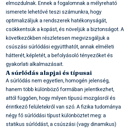
elmozdulnak. Ennek a fogalomnak a mélyreható
ismerete lehetővé teszi számunkra, hogy
optimalizáljuk a rendszerek hatékonyságát,
csökkentsük a kopást, és növeljük a biztonságot. A
következőkben részletesen megvizsgáljuk a
csúszási súrlódási együtthatót, annak elméleti
hátterét, képletét, a befolyásoló tényezőket és
gyakorlati alkalmazásait.
A súrlódás alapjai és típusai
A súrlódás nem egyetlen, homogén jelenség,
hanem több különböző formában jelentkezhet,
attól függően, hogy milyen típusú mozgásról és
érintkező felületekről van szó. A fizika tudománya
négy fő súrlódási típust különböztet meg: a
statikus súrlódást, a csúszási (vagy dinamikus)