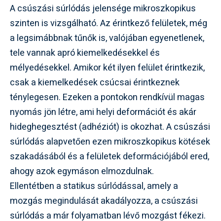
A csúszási súrlódás jelensége mikroszkopikus
szinten is vizsgálható. Az érintkező felületek, még
a legsimábbnak tűnők is, valójában egyenetlenek,
tele vannak apró kiemelkedésekkel és
mélyedésekkel. Amikor két ilyen felület érintkezik,
csak a kiemelkedések csúcsai érintkeznek
ténylegesen. Ezeken a pontokon rendkívül magas
nyomás jön létre, ami helyi deformációt és akár
hideghegesztést (adhéziót) is okozhat. A csúszási
súrlódás alapvetően ezen mikroszkopikus kötések
szakadásából és a felületek deformációjából ered,
ahogy azok egymáson elmozdulnak.
Ellentétben a statikus súrlódással, amely a
mozgás megindulását akadályozza, a csúszási
súrlódás a már folyamatban lévő mozgást fékezi.