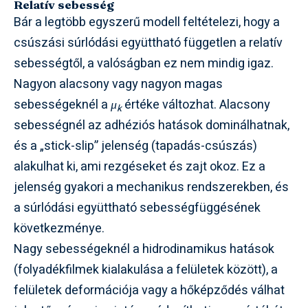
Relatív sebesség
Bár a legtöbb egyszerű modell feltételezi, hogy a
csúszási súrlódási együttható független a relatív
sebességtől, a valóságban ez nem mindig igaz.
Nagyon alacsony vagy nagyon magas
sebességeknél a
μ
értéke változhat. Alacsony
k
sebességnél az adhéziós hatások dominálhatnak,
és a „stick-slip” jelenség (tapadás-csúszás)
alakulhat ki, ami rezgéseket és zajt okoz. Ez a
jelenség gyakori a mechanikus rendszerekben, és
a súrlódási együttható sebességfüggésének
következménye.
Nagy sebességeknél a hidrodinamikus hatások
(folyadékfilmek kialakulása a felületek között), a
felületek deformációja vagy a hőképződés válhat