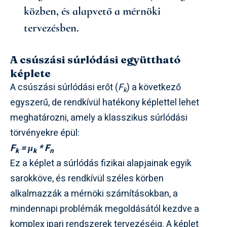
közben, és alapvető a mérnöki
tervezésben.
A csúszási súrlódási együttható
képlete
A csúszási súrlódási erőt (
F
) a következő
k
egyszerű, de rendkívül hatékony képlettel lehet
meghatározni, amely a klasszikus súrlódási
törvényekre épül:
F
= μ
* F
k
k
n
Ez a képlet a súrlódás fizikai alapjainak egyik
sarokköve, és rendkívül széles körben
alkalmazzák a mérnöki számításokban, a
mindennapi problémák megoldásától kezdve a
komplex ipari rendszerek tervezéséig. A képlet