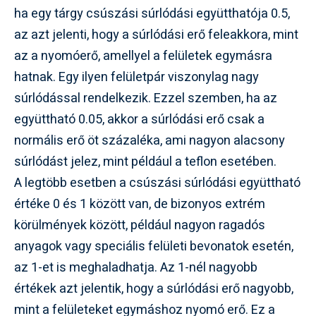
ha egy tárgy csúszási súrlódási együtthatója 0.5,
az azt jelenti, hogy a súrlódási erő feleakkora, mint
az a nyomóerő, amellyel a felületek egymásra
hatnak. Egy ilyen felületpár viszonylag nagy
súrlódással rendelkezik. Ezzel szemben, ha az
együttható 0.05, akkor a súrlódási erő csak a
normális erő öt százaléka, ami nagyon alacsony
súrlódást jelez, mint például a teflon esetében.
A legtöbb esetben a csúszási súrlódási együttható
értéke 0 és 1 között van, de bizonyos extrém
körülmények között, például nagyon ragadós
anyagok vagy speciális felületi bevonatok esetén,
az 1-et is meghaladhatja. Az 1-nél nagyobb
értékek azt jelentik, hogy a súrlódási erő nagyobb,
mint a felületeket egymáshoz nyomó erő. Ez a