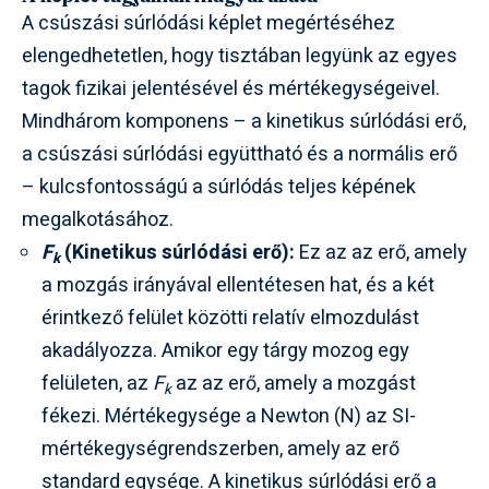
A csúszási súrlódási képlet megértéséhez
elengedhetetlen, hogy tisztában legyünk az egyes
tagok fizikai jelentésével és mértékegységeivel.
Mindhárom komponens – a kinetikus súrlódási erő,
a csúszási súrlódási együttható és a normális erő
– kulcsfontosságú a súrlódás teljes képének
megalkotásához.
F
(Kinetikus súrlódási erő):
Ez az az erő, amely
k
a mozgás irányával ellentétesen hat, és a két
érintkező felület közötti relatív elmozdulást
akadályozza. Amikor egy tárgy mozog egy
felületen, az
F
az az erő, amely a mozgást
k
fékezi. Mértékegysége a Newton (N) az SI-
mértékegységrendszerben, amely az erő
standard egysége. A kinetikus súrlódási erő a