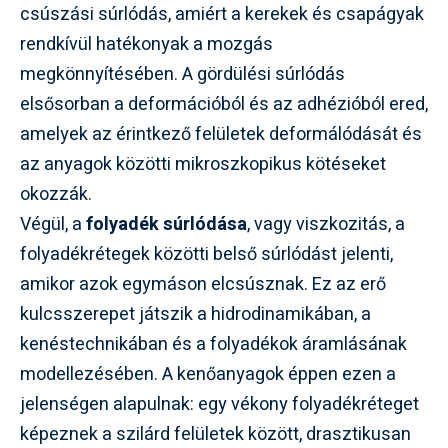
csúszási súrlódás, amiért a kerekek és csapágyak
rendkívül hatékonyak a mozgás
megkönnyítésében. A gördülési súrlódás
elsősorban a deformációból és az adhézióból ered,
amelyek az érintkező felületek deformálódását és
az anyagok közötti mikroszkopikus kötéseket
okozzák.
Végül, a
folyadék súrlódása
, vagy viszkozitás, a
folyadékrétegek közötti belső súrlódást jelenti,
amikor azok egymáson elcsúsznak. Ez az erő
kulcsszerepet játszik a hidrodinamikában, a
kenéstechnikában és a folyadékok áramlásának
modellezésében. A kenőanyagok éppen ezen a
jelenségen alapulnak: egy vékony folyadékréteget
képeznek a szilárd felületek között, drasztikusan