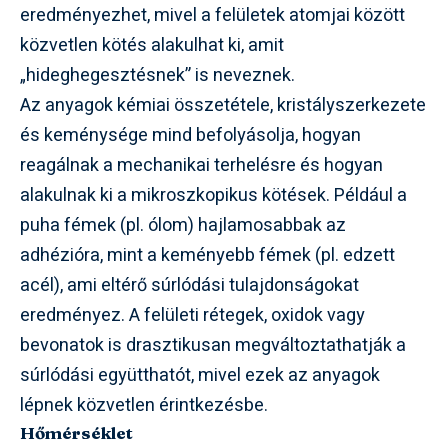
eredményezhet, mivel a felületek atomjai között
közvetlen kötés alakulhat ki, amit
„hideghegesztésnek” is neveznek.
Az anyagok kémiai összetétele, kristályszerkezete
és keménysége mind befolyásolja, hogyan
reagálnak a mechanikai terhelésre és hogyan
alakulnak ki a mikroszkopikus kötések. Például a
puha fémek (pl. ólom) hajlamosabbak az
adhézióra, mint a keményebb fémek (pl. edzett
acél), ami eltérő súrlódási tulajdonságokat
eredményez. A felületi rétegek, oxidok vagy
bevonatok is drasztikusan megváltoztathatják a
súrlódási együtthatót, mivel ezek az anyagok
lépnek közvetlen érintkezésbe.
Hőmérséklet