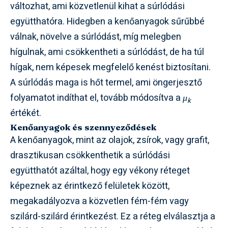
változhat, ami közvetlenül kihat a súrlódási
együtthatóra. Hidegben a kenőanyagok sűrűbbé
válnak, növelve a súrlódást, míg melegben
hígulnak, ami csökkentheti a súrlódást, de ha túl
hígak, nem képesek megfelelő kenést biztosítani.
A súrlódás maga is hőt termel, ami öngerjesztő
folyamatot indíthat el, tovább módosítva a
μ
k
értékét.
Kenőanyagok és szennyeződések
A kenőanyagok, mint az olajok, zsírok, vagy grafit,
drasztikusan csökkenthetik a súrlódási
együtthatót azáltal, hogy egy vékony réteget
képeznek az érintkező felületek között,
megakadályozva a közvetlen fém-fém vagy
szilárd-szilárd érintkezést. Ez a réteg elválasztja a