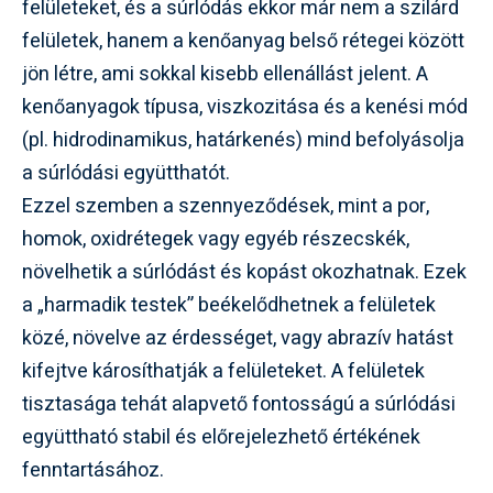
felületeket, és a súrlódás ekkor már nem a szilárd
felületek, hanem a kenőanyag belső rétegei között
jön létre, ami sokkal kisebb ellenállást jelent. A
kenőanyagok típusa, viszkozitása és a kenési mód
(pl. hidrodinamikus, határkenés) mind befolyásolja
a súrlódási együtthatót.
Ezzel szemben a szennyeződések, mint a por,
homok, oxidrétegek vagy egyéb részecskék,
növelhetik a súrlódást és kopást okozhatnak. Ezek
a „harmadik testek” beékelődhetnek a felületek
közé, növelve az érdességet, vagy abrazív hatást
kifejtve károsíthatják a felületeket. A felületek
tisztasága tehát alapvető fontosságú a súrlódási
együttható stabil és előrejelezhető értékének
fenntartásához.