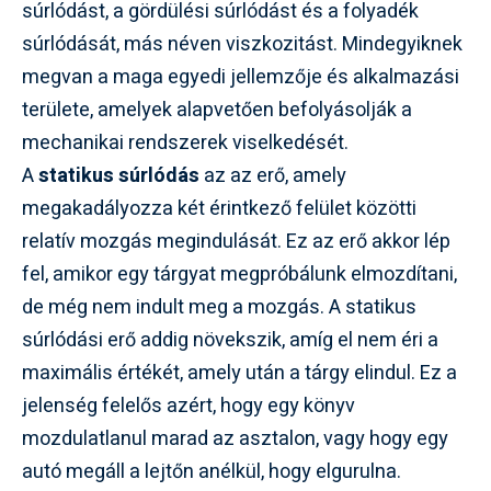
súrlódást, a gördülési súrlódást és a folyadék
súrlódását, más néven viszkozitást. Mindegyiknek
megvan a maga egyedi jellemzője és alkalmazási
területe, amelyek alapvetően befolyásolják a
mechanikai rendszerek viselkedését.
A
statikus súrlódás
az az erő, amely
megakadályozza két érintkező felület közötti
relatív mozgás megindulását. Ez az erő akkor lép
fel, amikor egy tárgyat megpróbálunk elmozdítani,
de még nem indult meg a mozgás. A statikus
súrlódási erő addig növekszik, amíg el nem éri a
maximális értékét, amely után a tárgy elindul. Ez a
jelenség felelős azért, hogy egy könyv
mozdulatlanul marad az asztalon, vagy hogy egy
autó megáll a lejtőn anélkül, hogy elgurulna.