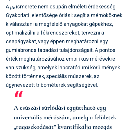
A
μ
ismerete nem csupán elméleti érdekesség.
k
Gyakorlati jelentősége óriási: segít a mérnököknek
kiválasztani a megfelelő anyagokat gépekhez,
optimalizálni a fékrendszereket, tervezni a
csapágyakat, vagy éppen meghatározni egy
gumiabroncs tapadási tulajdonságait. A pontos
érték meghatározásához empirikus mérésekre
van szükség, amelyek laboratóriumi körülmények
között történnek, speciális műszerek, az
úgynevezett tribométerek segítségével.
A csúszási súrlódási együttható egy
univerzális mérőszám, amely a felületek
„ragaszkodását” kvantifikálja mozgás