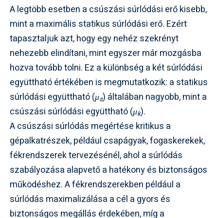
A legtöbb esetben a csúszási súrlódási erő kisebb,
mint a maximális statikus súrlódási erő. Ezért
tapasztaljuk azt, hogy egy nehéz szekrényt
nehezebb elindítani, mint egyszer már mozgásba
hozva tovább tolni. Ez a különbség a két súrlódási
együttható értékében is megmutatkozik: a statikus
súrlódási együttható (
μ
) általában nagyobb, mint a
s
csúszási súrlódási együttható (
μ
).
k
A csúszási súrlódás megértése kritikus a
gépalkatrészek, például csapágyak, fogaskerekek,
fékrendszerek tervezésénél, ahol a súrlódás
szabályozása alapvető a hatékony és biztonságos
működéshez. A fékrendszerekben például a
súrlódás maximalizálása a cél a gyors és
biztonságos megállás érdekében, míg a