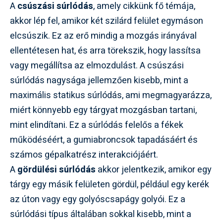
A
csúszási súrlódás
, amely cikkünk fő témája,
akkor lép fel, amikor két szilárd felület egymáson
elcsúszik. Ez az erő mindig a mozgás irányával
ellentétesen hat, és arra törekszik, hogy lassítsa
vagy megállítsa az elmozdulást. A csúszási
súrlódás nagysága jellemzően kisebb, mint a
maximális statikus súrlódás, ami megmagyarázza,
miért könnyebb egy tárgyat mozgásban tartani,
mint elindítani. Ez a súrlódás felelős a fékek
működéséért, a gumiabroncsok tapadásáért és
számos gépalkatrész interakciójáért.
A
gördülési súrlódás
akkor jelentkezik, amikor egy
tárgy egy másik felületen gördül, például egy kerék
az úton vagy egy golyóscsapágy golyói. Ez a
súrlódási típus általában sokkal kisebb, mint a