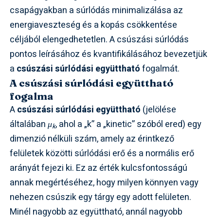
csapágyakban a súrlódás minimalizálása az
energiaveszteség és a kopás csökkentése
céljából elengedhetetlen. A csúszási súrlódás
pontos leírásához és kvantifikálásához bevezetjük
a
csúszási súrlódási együttható
fogalmát.
A csúszási súrlódási együttható
fogalma
A
csúszási súrlódási együttható
(jelölése
általában
μ
, ahol a „k” a „kinetic” szóból ered) egy
k
dimenzió nélküli szám, amely az érintkező
felületek közötti súrlódási erő és a normális erő
arányát fejezi ki. Ez az érték kulcsfontosságú
annak megértéséhez, hogy milyen könnyen vagy
nehezen csúszik egy tárgy egy adott felületen.
Minél nagyobb az együttható, annál nagyobb