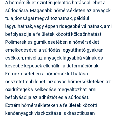
A hőmérséklet szintén jelentős hatással lehet a
súrlódásra. Magasabb hőmérsékleten az anyagok
tulajdonságai megváltozhatnak, például
lágyulhatnak, vagy éppen ridegebbé válhatnak, ami
befolyásolja a felületek közötti kölcsönhatást.
Polimerek és gumik esetében a hőmérséklet
emelkedésével a súrlódási együttható gyakran
csökken, mivel az anyagok lágyabbá válnak és
kevésbé képesek ellenállni a deformációnak.
Fémek esetében a hőmérséklet hatása
összetettebb lehet: bizonyos hőmérsékleteken az
oxidrétegek viselkedése megváltozhat, ami
befolyásolja az adhéziót és a súrlódást.
Extrém hőmérsékleteken a felületek közötti
kenőanyagok viszkozitása is drasztikusan