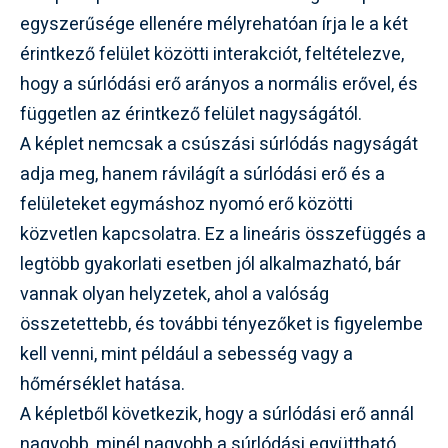
egyszerűsége ellenére mélyrehatóan írja le a két
érintkező felület közötti interakciót, feltételezve,
hogy a súrlódási erő arányos a normális erővel, és
független az érintkező felület nagyságától.
A képlet nemcsak a csúszási súrlódás nagyságát
adja meg, hanem rávilágít a súrlódási erő és a
felületeket egymáshoz nyomó erő közötti
közvetlen kapcsolatra. Ez a lineáris összefüggés a
legtöbb gyakorlati esetben jól alkalmazható, bár
vannak olyan helyzetek, ahol a valóság
összetettebb, és további tényezőket is figyelembe
kell venni, mint például a sebesség vagy a
hőmérséklet hatása.
A képletből következik, hogy a súrlódási erő annál
nagyobb, minél nagyobb a súrlódási együttható,