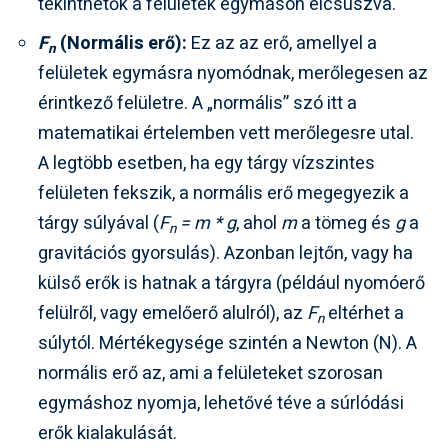
tekinthetők a felületek egymáson elcsúszva.
F
(Normális erő):
Ez az az erő, amellyel a
n
felületek egymásra nyomódnak, merőlegesen az
érintkező felületre. A „normális” szó itt a
matematikai értelemben vett merőlegesre utal.
A legtöbb esetben, ha egy tárgy vízszintes
felületen fekszik, a normális erő megegyezik a
tárgy súlyával (
F
= m * g
, ahol
m
a tömeg és
g
a
n
gravitációs gyorsulás). Azonban lejtőn, vagy ha
külső erők is hatnak a tárgyra (például nyomóerő
felülről, vagy emelőerő alulról), az
F
eltérhet a
n
súlytól. Mértékegysége szintén a Newton (N). A
normális erő az, ami a felületeket szorosan
egymáshoz nyomja, lehetővé téve a súrlódási
erők kialakulását.