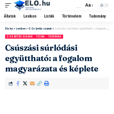
Aa
Állatok
Lexikon
Listák
Történelem
Tudomány
Elo.hu
>
Lexikon
>
C-Cs betűs szavak
>
Csúszási súrlódási együttható: a fogalom magyarázata és képlete
C-CS BETŰS SZAVAK
FIZIKA
TECHNIKA
Csúszási súrlódási
együttható: a fogalom
magyarázata és képlete