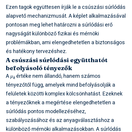
Ezen tagok együttesen írják le a csúszási súrlódás
alapvető mechanizmusát. A képlet alkalmazásával
pontosan meg lehet határozni a súrlódási erő
nagyságát különböző fizikai és mérnöki
problémákban, ami elengedhetetlen a biztonságos
és hatékony tervezéshez.
A csúszási súrlódási együtthatót
befolyásoló tényezők
A
μ
értéke nem állandó, hanem számos
k
tényezőtől függ, amelyek mind befolyásolják a
felületek közötti komplex kölcsönhatást. Ezeknek
a tényezőknek a megértése elengedhetetlen a
súrlódás pontos modellezéséhez,
szabályozásához és az anyagválasztáshoz a
különböző mérnöki alkalmazásokban. A súrlódás