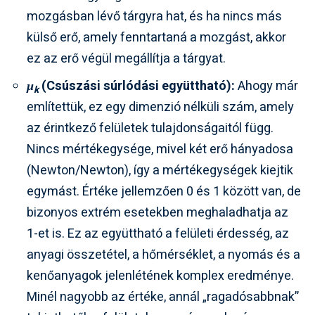
mozgásban lévő tárgyra hat, és ha nincs más
külső erő, amely fenntartaná a mozgást, akkor
ez az erő végül megállítja a tárgyat.
μ
(Csúszási súrlódási együttható):
Ahogy már
k
említettük, ez egy dimenzió nélküli szám, amely
az érintkező felületek tulajdonságaitól függ.
Nincs mértékegysége, mivel két erő hányadosa
(Newton/Newton), így a mértékegységek kiejtik
egymást. Értéke jellemzően 0 és 1 között van, de
bizonyos extrém esetekben meghaladhatja az
1-et is. Ez az együttható a felületi érdesség, az
anyagi összetétel, a hőmérséklet, a nyomás és a
kenőanyagok jelenlétének komplex eredménye.
Minél nagyobb az értéke, annál „ragadósabbnak”