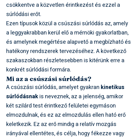
csökkentve a közvetlen érintkezést és ezzel a
súrlódási erőt.
Ezen típusok közül a csúszási súrlódás az, amely
a leggyakrabban kerül elő a mérnöki gyakorlatban,
és amelynek megértése alapvető a megbízható és
hatékony rendszerek tervezéséhez. A következő
szakaszokban részletesebben is kitérünk erre a
konkrét súrlódási formára.
Mi az a csúszási súrlódás?
A csúszási súrlódás, amelyet gyakran
kinetikus
súrlódásnak
is neveznek, az a jelenség, amikor
két szilárd test érintkező felületei egymáson
elmozdulnak, és ez az elmozdulás ellen ható erő
keletkezik. Ez az erő mindig a relatív mozgás
irányával ellentétes, és célja, hogy fékezze vagy