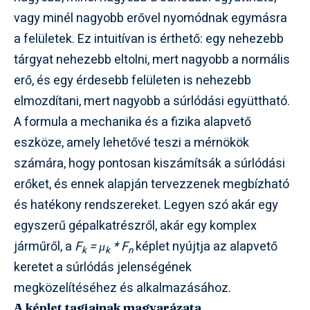
vagy minél nagyobb erővel nyomódnak egymásra
a felületek. Ez intuitívan is érthető: egy nehezebb
tárgyat nehezebb eltolni, mert nagyobb a normális
erő, és egy érdesebb felületen is nehezebb
elmozdítani, mert nagyobb a súrlódási együttható.
A formula a mechanika és a fizika alapvető
eszköze, amely lehetővé teszi a mérnökök
számára, hogy pontosan kiszámítsák a súrlódási
erőket, és ennek alapján tervezzenek megbízható
és hatékony rendszereket. Legyen szó akár egy
egyszerű gépalkatrészről, akár egy komplex
járműről, a
F
= μ
* F
képlet nyújtja az alapvető
k
k
n
keretet a súrlódás jelenségének
megközelítéséhez és alkalmazásához.
A képlet tagjainak magyarázata