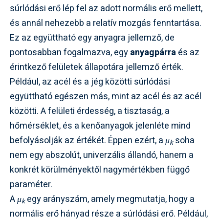
súrlódási erő lép fel az adott normális erő mellett,
és annál nehezebb a relatív mozgás fenntartása.
Ez az együttható egy anyagra jellemző, de
pontosabban fogalmazva, egy
anyagpárra
és az
érintkező felületek állapotára jellemző érték.
Például, az acél és a jég közötti súrlódási
együttható egészen más, mint az acél és az acél
közötti. A felületi érdesség, a tisztaság, a
hőmérséklet, és a kenőanyagok jelenléte mind
befolyásolják az értékét. Éppen ezért, a
μ
soha
k
nem egy abszolút, univerzális állandó, hanem a
konkrét körülményektől nagymértékben függő
paraméter.
A
μ
egy arányszám, amely megmutatja, hogy a
k
normális erő hányad része a súrlódási erő. Például,