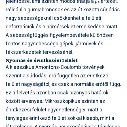
jelentőssé, ami szintén módosíthatja a
μ
értékét.
k
Például a gumiabroncsok és az út közötti súrlódás
nagy sebességeknél csökkenhet a felületi
deformációk és a hőmérséklet emelkedése miatt.
A sebességfüggés figyelembevétele különösen
fontos nagysebességű gépek, járművek és
fékszerkezetek tervezésénél.
Nyomás és érintkezési felület
A klasszikus Amontons-Coulomb törvények
szerint a súrlódási erő független az érintkező
felület nagyságától, és csak a normális erőtől függ.
Ez a felvetés azonban csak bizonyos határok
között érvényes. Mikroszkopikus szinten az
érintkezési felület egyenetlenségei miatt a
tényleges érintkező felület sokkal kisebb, mint a
látszólagos. A nyomás növekedésével a tényleges