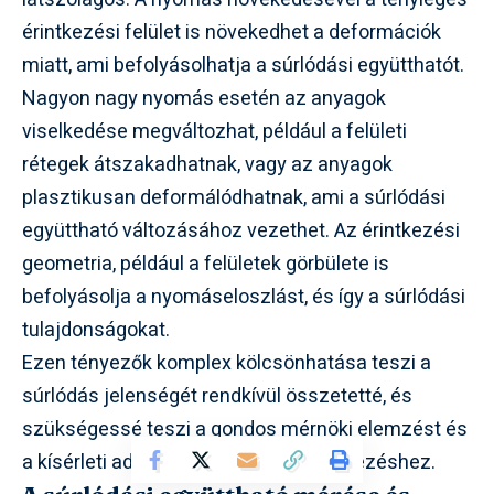
érintkezési felület is növekedhet a deformációk
miatt, ami befolyásolhatja a súrlódási együtthatót.
Nagyon nagy nyomás esetén az anyagok
viselkedése megváltozhat, például a felületi
rétegek átszakadhatnak, vagy az anyagok
plasztikusan deformálódhatnak, ami a súrlódási
együttható változásához vezethet. Az érintkezési
geometria, például a felületek görbülete is
befolyásolja a nyomáseloszlást, és így a súrlódási
tulajdonságokat.
Ezen tényezők komplex kölcsönhatása teszi a
súrlódás jelenségét rendkívül összetetté, és
szükségessé teszi a gondos mérnöki elemzést és
a kísérleti adatokat a megbízható tervezéshez.