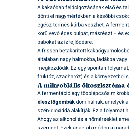
A kakaóbab feldolgozásának első és tal
dönti el nagymértékben a későbbi csokol
egész termés kárba veszhet. A fermentá
körülvevő édes pulpát, másrészt – és e
babokat az ízfejlődésre.
A frissen betakarított kakaógyümölcsből
általában nagy halmokba, ládákba vagy
megkezdődik. Ez egy spontán folyamat,
fruktóz, szacharóz) és a környezetből s
A mikrobiális ökoszisztéma 
A fermentáció egy többlépcsős mikrobiá
élesztőgombák
dominálnak, amelyek an
szén-dioxiddá alakítják. Ez a folyamat 
Ahogy az alkohol és a hőmérséklet eme
szerepet. Ezek anaerob módon a maradék