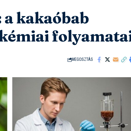
 a kakaóbab
kémiai folyamata
MEGOSZTÁS