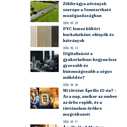
Zöldtrágya növények
szerepe a fenntartható
mezőgazdaságban
2026. 05. 29.
PVC lemez kültéri
burkolatként: előnyök és
hátrányok
2026. 05. 12.
Digitalizáció a
gyakorlatban: hogyan lesz
gyorsabb és
biztonságosabb a céges
működés?
2026. 04. 20.
Mi történt Április 12-én? –
Az a nap, amikor az ember
az űrbe repült, és a
történelem örökre
megváltozott
2026. 04. 11.