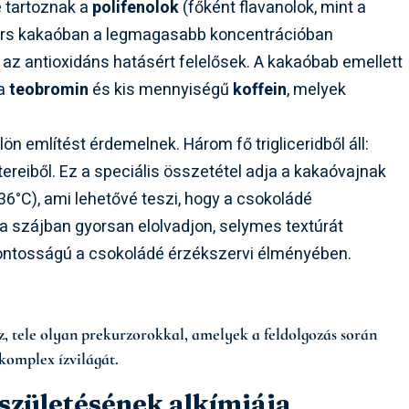
e tartoznak a
polifenolok
(főként flavanolok, mint a
yers kakaóban a legmagasabb koncentrációban
nt az antioxidáns hatásért felelősek. A kakaóbab emellett
 a
teobromin
és kis mennyiségű
koffein
, melyek
ön említést érdemelnek. Három fő trigliceridből áll:
tereiből. Ez a speciális összetétel adja a kakaóvajnak
-36°C), ami lehetővé teszi, hogy a csokoládé
a szájban gyorsan elolvadjon, selymes textúrát
tfontosságú a csokoládé érzékszervi élményében.
, tele olyan prekurzorokkal, amelyek a feldolgozás során
komplex ízvilágát.
 születésének alkímiája