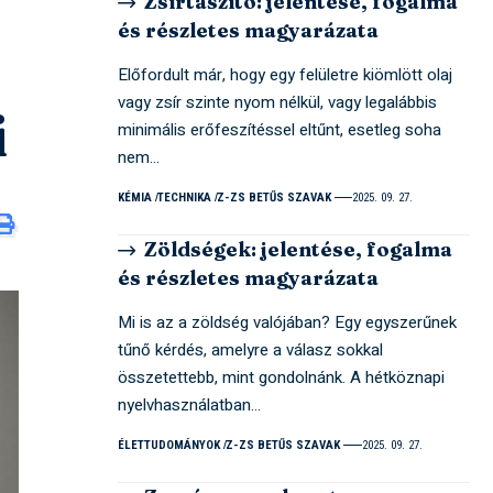
Zsírtaszító: jelentése, fogalma
és részletes magyarázata
Előfordult már, hogy egy felületre kiömlött olaj
vagy zsír szinte nyom nélkül, vagy legalábbis
i
minimális erőfeszítéssel eltűnt, esetleg soha
nem…
KÉMIA
TECHNIKA
Z-ZS BETŰS SZAVAK
2025. 09. 27.
Zöldségek: jelentése, fogalma
és részletes magyarázata
Mi is az a zöldség valójában? Egy egyszerűnek
tűnő kérdés, amelyre a válasz sokkal
összetettebb, mint gondolnánk. A hétköznapi
nyelvhasználatban…
ÉLETTUDOMÁNYOK
Z-ZS BETŰS SZAVAK
2025. 09. 27.