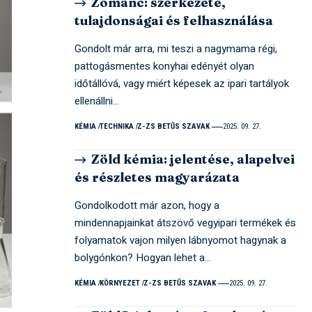
Zománc: szerkezete,
tulajdonságai és felhasználása
Gondolt már arra, mi teszi a nagymama régi,
pattogásmentes konyhai edényét olyan
időtállóvá, vagy miért képesek az ipari tartályok
ellenállni…
KÉMIA
TECHNIKA
Z-ZS BETŰS SZAVAK
2025. 09. 27.
Zöld kémia: jelentése, alapelvei
és részletes magyarázata
Gondolkodott már azon, hogy a
mindennapjainkat átszövő vegyipari termékek és
folyamatok vajon milyen lábnyomot hagynak a
bolygónkon? Hogyan lehet a…
KÉMIA
KÖRNYEZET
Z-ZS BETŰS SZAVAK
2025. 09. 27.