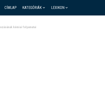
CÍMLAP
KATEGÓRIÁK
LEXIKON
ozásának kémiai folyamatai