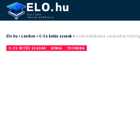
Elo.hu
>
Lexikon
>
C-Cs betűs szavak
>
Csokoládékémia: a kakaóbab feldolg
C-CS BETŰS SZAVAK
KÉMIA
TECHNIKA