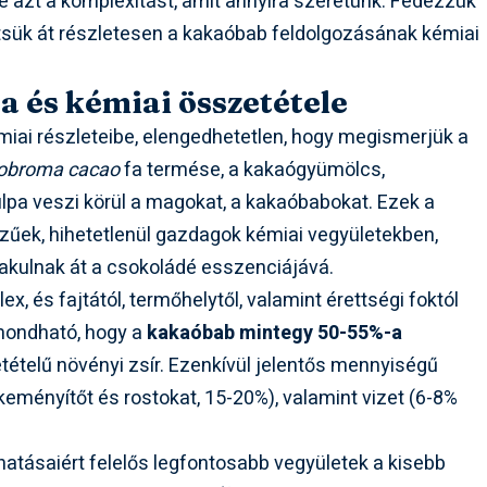
e azt a komplexitást, amit annyira szeretünk. Fedezzük
intsük át részletesen a kakaóbab feldolgozásának kémiai
 és kémiai összetétele
miai részleteibe, elengedhetetlen, hogy megismerjük a
obroma cacao
fa termése, a kakaógyümölcs,
ulpa veszi körül a magokat, a kakaóbabokat. Ezek a
ízűek, hihetetlenül gazdagok kémiai vegyületekben,
akulnak át a csokoládé esszenciájává.
, és fajtától, termőhelytől, valamint érettségi foktól
mondható, hogy a
kakaóbab mintegy 50-55%-a
tételű növényi zsír. Ezenkívül jelentős mennyiségű
 keményítőt és rostokat, 15-20%), valamint vizet (6-8%
hatásaiért felelős legfontosabb vegyületek a kisebb