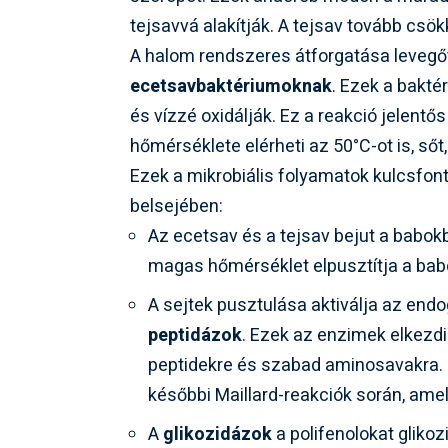
tejsavvá alakítják. A tejsav tovább csök
A halom rendszeres átforgatása levegőt
ecetsavbaktériumoknak
. Ezek a bakt
és vízzé oxidálják. Ez a reakció jelent
hőmérséklete elérheti az 50°C-ot is, sőt
Ezek a mikrobiális folyamatok kulcsfon
belsejében:
Az ecetsav és a tejsav bejut a babok
magas hőmérséklet elpusztítja a babok
A sejtek pusztulása aktiválja az end
peptidázok
. Ezek az enzimek elkezdi
peptidekre és szabad aminosavakra.
későbbi Maillard-reakciók során, amel
A
glikozidázok
a polifenolokat gliko