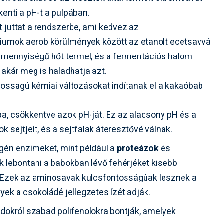
kenti a pH-t a pulpában.
 juttat a rendszerbe, ami kedvez az
ériumok aerob körülmények között az etanolt ecetsavvá
ős mennyiségű hőt termel, és a fermentációs halom
, akár meg is haladhatja azt.
tosságú kémiai változásokat indítanak el a kakaóbab
ba, csökkentve azok pH-ját. Ez az alacsony pH és a
 sejtjeit, és a sejtfalak áteresztővé válnak.
ogén enzimeket, mint például a
proteázok
és
k lebontani a babokban lévő fehérjéket kisebb
 Ezek az aminosavak kulcsfontosságúak lesznek a
yek a csokoládé jellegzetes ízét adják.
zidokról szabad polifenolokra bontják, amelyek