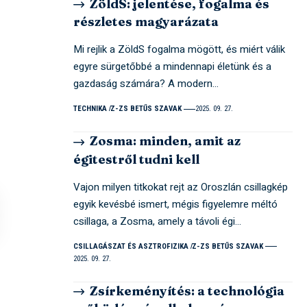
ZöldS: jelentése, fogalma és
részletes magyarázata
Mi rejlik a ZöldS fogalma mögött, és miért válik
egyre sürgetőbbé a mindennapi életünk és a
gazdaság számára? A modern…
TECHNIKA
Z-ZS BETŰS SZAVAK
2025. 09. 27.
Zosma: minden, amit az
égitestről tudni kell
Vajon milyen titkokat rejt az Oroszlán csillagkép
egyik kevésbé ismert, mégis figyelemre méltó
csillaga, a Zosma, amely a távoli égi…
CSILLAGÁSZAT ÉS ASZTROFIZIKA
Z-ZS BETŰS SZAVAK
2025. 09. 27.
Zsírkeményítés: a technológia