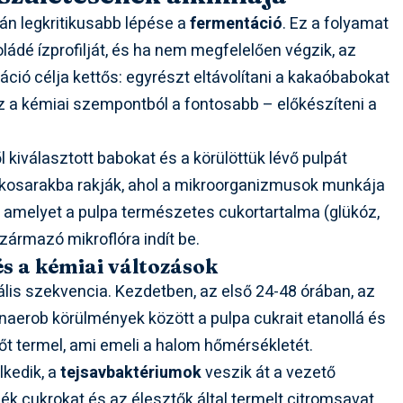
án legkritikusabb lépése a
fermentáció
. Ez a folyamat
ádé ízprofilját, és ha nem megfelelően végzik, az
ció célja kettős: egyrészt eltávolítani a kakaóbabokat
z a kémiai szempontból a fontosabb – előkészíteni a
 kiválasztott babokat és a körülöttük lévő pulpát
 kosarakba rakják, ahol a mikroorganizmusok munkája
 amelyet a pulpa természetes cukortartalma (glükóz,
zármazó mikroflóra indít be.
és a kémiai változások
lis szekvencia. Kezdetben, az első 24-48 órában, az
aerob körülmények között a pulpa cukrait etanollá és
hőt termel, ami emeli a halom hőmérsékletét.
lkedik, a
tejsavbaktériumok
veszik át a vezető
 cukrokat és az élesztők által termelt citromsavat