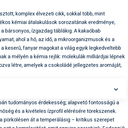
ztott, komplex élvezeti cikk, sokkal több, mint
ólékos kémiai átalakulások sorozatának eredménye,
l a bársonyos, ízgazdag táblákig. A kakaóbab
yamat, ahol a hő, az idő, a mikroorganizmusok és a
 a keserű, fanyar magokat a világ egyik legkedveltebb
 a mélyén a kémia rejlik: molekulák milliárdjai lépnek
ozva létre, amelyek a csokoládé jellegzetes aromáját,
án tudományos érdekesség; alapvető fontosságú a
őség és a kivételes ízprofil elérésére törekszenek.
a pörkölésen át a temperálásig – kritikus szerepet