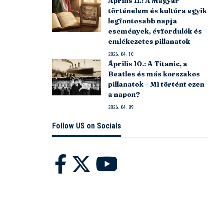
Április 11.: A Magyar
történelem és kultúra egyik
legfontosabb napja
események, évfordulók és
emlékezetes pillanatok
2026. 04. 10.
Április 10.: A Titanic, a
Beatles és más korszakos
pillanatok – Mi történt ezen
a napon?
2026. 04. 09.
Follow US on Socials