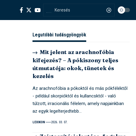
Legutóbbi tudásgyöngyök
Mit jelent az arachnofóbia
kifejezés? – A pókiszony teljes
útmutatója: okok, tünetek és
kezelés
Az arachnofóbia a pókoktól és más pókféléktől
- például skorpióktól és kullancsktól - való
túlzott, irracionális félelem, amely napjainkban
az egyik legelterjedtebb…
LEXIKON
2026. 03. 07.