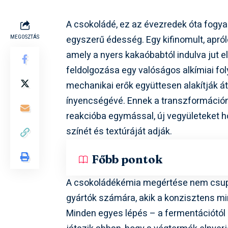
A csokoládé, ez az évezredek óta fogyas
egyszerű édesség. Egy kifinomult, apr
MEGOSZTÁS
amely a nyers kakaóbabtól indulva jut e
feldolgozása egy valóságos alkímiai fol
mechanikai erők együttesen alakítják át
ínyencségévé. Ennek a transzformációnak
reakcióba egymással, új vegyületeket h
színét és textúráját adják.
Főbb pontok
A csokoládékémia megértése nem csup
gyártók számára, akik a konzisztens min
Minden egyes lépés – a fermentációtól 