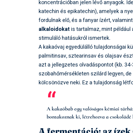
koncentrációban jelen lévő anyagok. Id
katechin és epikatechin), amelyek a n
fordulnak elő, és a fanyar ízért, valami
alkaloidokat
is tartalmaz, mint például
stimuláló hatásukról ismertek.
A kakaóvaj egyedülálló tulajdonságai kül
palmitinsav, sztearinsav és olajsav ész
azt a jellegzetes olvadáspontot (kb. 34
szobahőmérsékleten szilárd legyen, de 
kölcsönözve neki. Ez a tulajdonság lé
A kakaóbab egy valóságos kémiai tárház
bontakoznak ki, létrehozva a csokoládé 
A fermentáció: az ízek