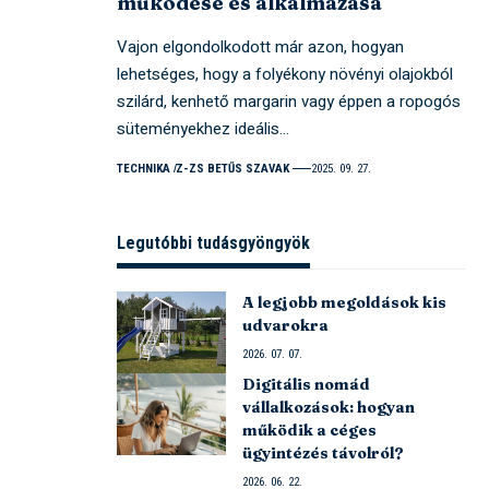
működése és alkalmazása
Vajon elgondolkodott már azon, hogyan
lehetséges, hogy a folyékony növényi olajokból
szilárd, kenhető margarin vagy éppen a ropogós
süteményekhez ideális…
TECHNIKA
Z-ZS BETŰS SZAVAK
2025. 09. 27.
Legutóbbi tudásgyöngyök
A legjobb megoldások kis
udvarokra
2026. 07. 07.
Digitális nomád
vállalkozások: hogyan
működik a céges
ügyintézés távolról?
2026. 06. 22.