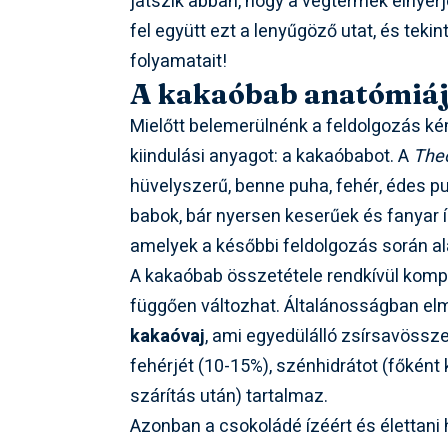
játszik abban, hogy a végtermék elnyerj
fel együtt ezt a lenyűgöző utat, és tek
folyamatait!
A kakaóbab anatómiája
Mielőtt belemerülnénk a feldolgozás ké
kiindulási anyagot: a kakaóbabot. A
The
hüvelyszerű, benne puha, fehér, édes p
babok, bár nyersen keserűek és fanyar 
amelyek a későbbi feldolgozás során al
A kakaóbab összetétele rendkívül komplex
függően változhat. Általánosságban el
kakaóvaj
, ami egyedülálló zsírsavössze
fehérjét (10-15%), szénhidrátot (főként
szárítás után) tartalmaz.
Azonban a csokoládé ízéért és élettani 