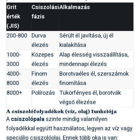
Grit
Csiszolási
Alkalmazás
érték
fázis
(JIS)
200-800
Durva
Sérült él javítása, új él
élezés
kialakítása
1000-
Közepes
Alap élesség visszaállítása,
3000
élezés
mindennapi élezés
4000-
Finom
Borotvaéles él, szerszámok
8000
élezés
finomítása
8000+
Polírozás
Tükörfényes él, borotvák
végső élezése
A csiszolófolyadékok (víz, olaj) funkciója
A
csiszolópala
szinte mindig valamilyen
folyadékkal együtt használatos, legyen az víz vagy
speciális csiszolóolaj. Ennek több oka is van: