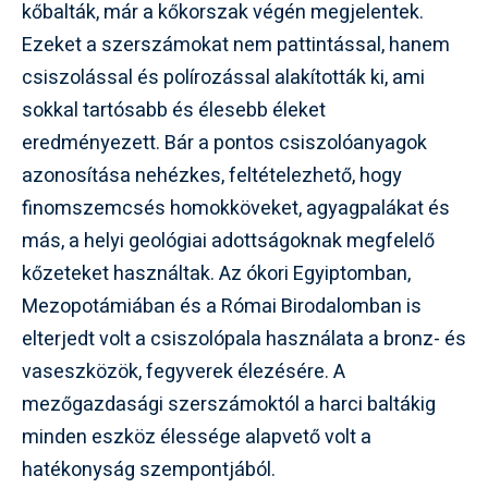
kőbalták, már a kőkorszak végén megjelentek.
Ezeket a szerszámokat nem pattintással, hanem
csiszolással és polírozással alakították ki, ami
sokkal tartósabb és élesebb éleket
eredményezett. Bár a pontos csiszolóanyagok
azonosítása nehézkes, feltételezhető, hogy
finomszemcsés homokköveket, agyagpalákat és
más, a helyi geológiai adottságoknak megfelelő
kőzeteket használtak. Az ókori Egyiptomban,
Mezopotámiában és a Római Birodalomban is
elterjedt volt a csiszolópala használata a bronz- és
vaseszközök, fegyverek élezésére. A
mezőgazdasági szerszámoktól a harci baltákig
minden eszköz élessége alapvető volt a
hatékonyság szempontjából.