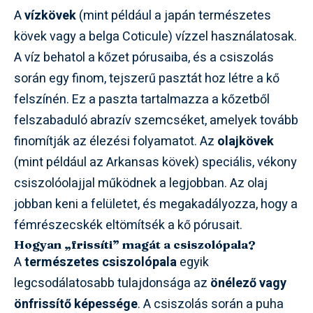
A
vízkövek
(mint például a japán természetes
kövek vagy a belga Coticule) vízzel használatosak.
A víz behatol a kőzet pórusaiba, és a csiszolás
során egy finom, tejszerű pasztát hoz létre a kő
felszínén. Ez a paszta tartalmazza a kőzetből
felszabaduló abrazív szemcséket, amelyek tovább
finomítják az élezési folyamatot. Az
olajkövek
(mint például az Arkansas kövek) speciális, vékony
csiszolóolajjal működnek a legjobban. Az olaj
jobban keni a felületet, és megakadályozza, hogy a
fémrészecskék eltömítsék a kő pórusait.
Hogyan „frissíti” magát a csiszolópala?
A
természetes csiszolópala
egyik
legcsodálatosabb tulajdonsága az
önélező vagy
önfrissítő képessége
. A csiszolás során a puha