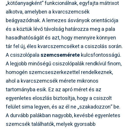
„kötőanyagként” funkcionálnak, egyfajta mátrixot
alkotva, amelyben a kvarcszemcsék
beágyazódnak. A lemezes ásványok orientációja
és a köztük lévő távolság határozza meg a pala
hasadhatóságát és azt, hogy mennyire könnyen
tár fel új, éles kvarcszemcséket a csiszolás során.
A csiszolópala
szemcsemérete
kulcsfontosságú.
A legjobb minőségű csiszolópalák rendkívül finom,
homogén szemcseszerkezettel rendelkeznek,
ahol a kvarcszemcsék mérete mikronos
tartományba esik. Ez az apró méret és az
egyenletes eloszlás biztosítja, hogy a csiszolt
felület sima legyen, és az él ne „szakadozzon” be.
A durvább palákban nagyobb, kevésbé egyenletes
szemcsék találhatók, melyek gyorsabb