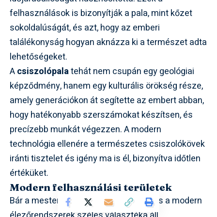
felhasználások is bizonyítják a pala, mint kőzet
sokoldalúságát, és azt, hogy az emberi
találékonyság hogyan aknázza ki a természet adta
lehetőségeket.
A
csiszolópala
tehát nem csupán egy geológiai
képződmény, hanem egy kulturális örökség része,
amely generációkon át segítette az embert abban,
hogy hatékonyabb szerszámokat készítsen, és
precízebb munkát végezzen. A modern
technológia ellenére a természetes csiszolókövek
iránti tisztelet és igény ma is él, bizonyítva időtlen
értéküket.
Modern felhasználási területek
Bár a mesterséges csiszolóanyagok és a modern
élezőrendszerek széles választéka áll