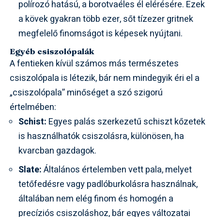
polírozó hatású, a borotvaéles él elérésére. Ezek
a kövek gyakran több ezer, sőt tízezer gritnek
megfelelő finomságot is képesek nyújtani.
Egyéb csiszolópalák
A fentieken kívül számos más természetes
csiszolópala is létezik, bár nem mindegyik éri el a
„csiszolópala” minőséget a szó szigorú
értelmében:
Schist:
Egyes palás szerkezetű schiszt kőzetek
is használhatók csiszolásra, különösen, ha
kvarcban gazdagok.
Slate:
Általános értelemben vett pala, melyet
tetőfedésre vagy padlóburkolásra használnak,
általában nem elég finom és homogén a
precíziós csiszoláshoz, bár egyes változatai