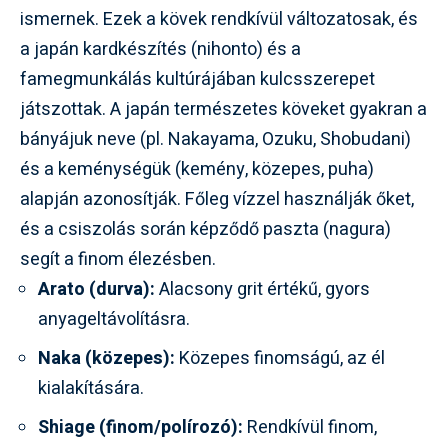
ismernek. Ezek a kövek rendkívül változatosak, és
a japán kardkészítés (nihonto) és a
famegmunkálás kultúrájában kulcsszerepet
játszottak. A japán természetes köveket gyakran a
bányájuk neve (pl. Nakayama, Ozuku, Shobudani)
és a keménységük (kemény, közepes, puha)
alapján azonosítják. Főleg vízzel használják őket,
és a csiszolás során képződő paszta (nagura)
segít a finom élezésben.
Arato (durva):
Alacsony grit értékű, gyors
anyageltávolításra.
Naka (közepes):
Közepes finomságú, az él
kialakítására.
Shiage (finom/polírozó):
Rendkívül finom,