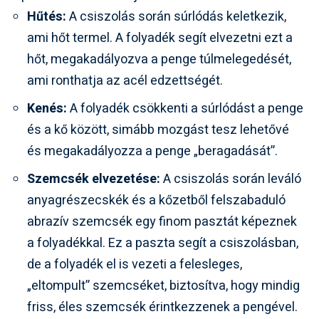
Hűtés:
A csiszolás során súrlódás keletkezik,
ami hőt termel. A folyadék segít elvezetni ezt a
hőt, megakadályozva a penge túlmelegedését,
ami ronthatja az acél edzettségét.
Kenés:
A folyadék csökkenti a súrlódást a penge
és a kő között, simább mozgást tesz lehetővé
és megakadályozza a penge „beragadását”.
Szemcsék elvezetése:
A csiszolás során leváló
anyagrészecskék és a kőzetből felszabaduló
abrazív szemcsék egy finom pasztát képeznek
a folyadékkal. Ez a paszta segít a csiszolásban,
de a folyadék el is vezeti a felesleges,
„eltompult” szemcséket, biztosítva, hogy mindig
friss, éles szemcsék érintkezzenek a pengével.