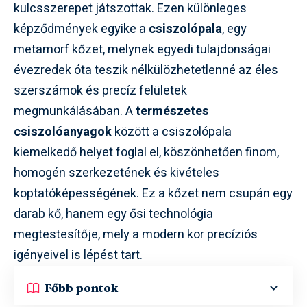
kulcsszerepet játszottak. Ezen különleges
képződmények egyike a
csiszolópala
, egy
metamorf kőzet, melynek egyedi tulajdonságai
évezredek óta teszik nélkülözhetetlenné az éles
szerszámok és precíz felületek
megmunkálásában. A
természetes
csiszolóanyagok
között a csiszolópala
kiemelkedő helyet foglal el, köszönhetően finom,
homogén szerkezetének és kivételes
koptatóképességének. Ez a kőzet nem csupán egy
darab kő, hanem egy ősi technológia
megtestesítője, mely a modern kor precíziós
igényeivel is lépést tart.
Főbb pontok