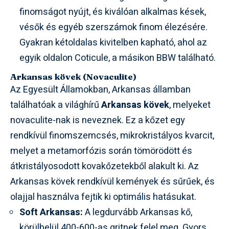
finomságot nyújt, és kiválóan alkalmas kések,
vésők és egyéb szerszámok finom élezésére.
Gyakran kétoldalas kivitelben kapható, ahol az
egyik oldalon Coticule, a másikon BBW található.
Arkansas kövek (Novaculite)
Az Egyesült Államokban, Arkansas államban
találhatóak a világhírű
Arkansas kövek
, melyeket
novaculite-nak is neveznek. Ez a kőzet egy
rendkívül finomszemcsés, mikrokristályos kvarcit,
melyet a metamorfózis során tömörödött és
átkristályosodott kovakőzetekből alakult ki. Az
Arkansas kövek rendkívül kemények és sűrűek, és
olajjal használva fejtik ki optimális hatásukat.
Soft Arkansas:
A legdurvább Arkansas kő,
körülbelül 400-600-as gritnek felel meg. Gyors