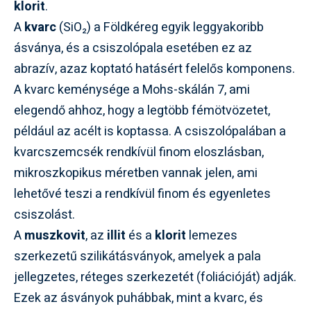
klorit
.
A
kvarc
(SiO₂) a Földkéreg egyik leggyakoribb
ásványa, és a csiszolópala esetében ez az
abrazív, azaz koptató hatásért felelős komponens.
A kvarc keménysége a Mohs-skálán 7, ami
elegendő ahhoz, hogy a legtöbb fémötvözetet,
például az acélt is koptassa. A csiszolópalában a
kvarcszemcsék rendkívül finom eloszlásban,
mikroszkopikus méretben vannak jelen, ami
lehetővé teszi a rendkívül finom és egyenletes
csiszolást.
A
muszkovit
, az
illit
és a
klorit
lemezes
szerkezetű szilikátásványok, amelyek a pala
jellegzetes, réteges szerkezetét (foliációját) adják.
Ezek az ásványok puhábbak, mint a kvarc, és