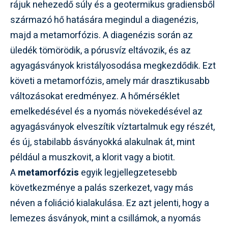
rájuk nehezedő súly és a geotermikus gradiensből
származó hő hatására megindul a diagenézis,
majd a metamorfózis. A diagenézis során az
üledék tömörödik, a pórusvíz eltávozik, és az
agyagásványok kristályosodása megkezdődik. Ezt
követi a metamorfózis, amely már drasztikusabb
változásokat eredményez. A hőmérséklet
emelkedésével és a nyomás növekedésével az
agyagásványok elveszítik víztartalmuk egy részét,
és új, stabilabb ásványokká alakulnak át, mint
például a muszkovit, a klorit vagy a biotit.
A
metamorfózis
egyik legjellegzetesebb
következménye a palás szerkezet, vagy más
néven a foliáció kialakulása. Ez azt jelenti, hogy a
lemezes ásványok, mint a csillámok, a nyomás