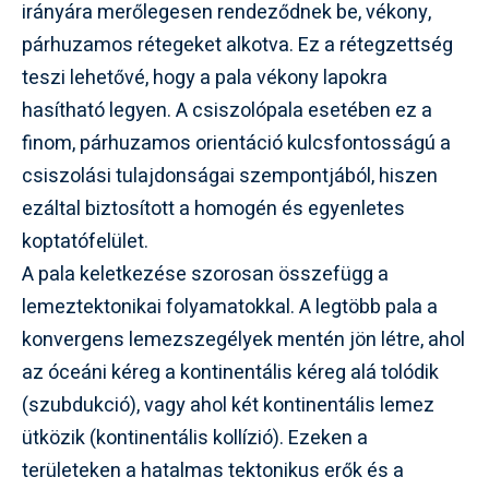
irányára merőlegesen rendeződnek be, vékony,
párhuzamos rétegeket alkotva. Ez a rétegzettség
teszi lehetővé, hogy a pala vékony lapokra
hasítható legyen. A csiszolópala esetében ez a
finom, párhuzamos orientáció kulcsfontosságú a
csiszolási tulajdonságai szempontjából, hiszen
ezáltal biztosított a homogén és egyenletes
koptatófelület.
A pala keletkezése szorosan összefügg a
lemeztektonikai folyamatokkal. A legtöbb pala a
konvergens lemezszegélyek mentén jön létre, ahol
az óceáni kéreg a kontinentális kéreg alá tolódik
(szubdukció), vagy ahol két kontinentális lemez
ütközik (kontinentális kollízió). Ezeken a
területeken a hatalmas tektonikus erők és a