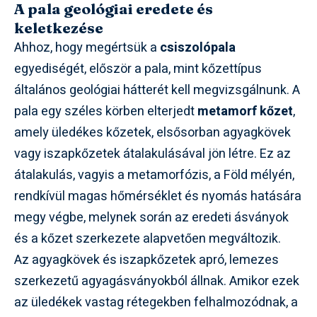
A pala geológiai eredete és
keletkezése
Ahhoz, hogy megértsük a
csiszolópala
egyediségét, először a pala, mint kőzettípus
általános geológiai hátterét kell megvizsgálnunk. A
pala egy széles körben elterjedt
metamorf kőzet
,
amely üledékes kőzetek, elsősorban agyagkövek
vagy iszapkőzetek átalakulásával jön létre. Ez az
átalakulás, vagyis a metamorfózis, a Föld mélyén,
rendkívül magas hőmérséklet és nyomás hatására
megy végbe, melynek során az eredeti ásványok
és a kőzet szerkezete alapvetően megváltozik.
Az agyagkövek és iszapkőzetek apró, lemezes
szerkezetű agyagásványokból állnak. Amikor ezek
az üledékek vastag rétegekben felhalmozódnak, a