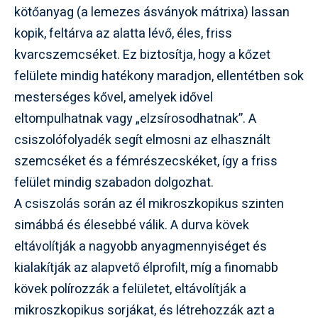
kötőanyag (a lemezes ásványok mátrixa) lassan
kopik, feltárva az alatta lévő, éles, friss
kvarcszemcséket. Ez biztosítja, hogy a kőzet
felülete mindig hatékony maradjon, ellentétben sok
mesterséges kővel, amelyek idővel
eltompulhatnak vagy „elzsírosodhatnak”. A
csiszolófolyadék segít elmosni az elhasznált
szemcséket és a fémrészecskéket, így a friss
felület mindig szabadon dolgozhat.
A csiszolás során az él mikroszkopikus szinten
simábbá és élesebbé válik. A durva kövek
eltávolítják a nagyobb anyagmennyiséget és
kialakítják az alapvető élprofilt, míg a finomabb
kövek polírozzák a felületet, eltávolítják a
mikroszkopikus sorjákat, és létrehozzák azt a