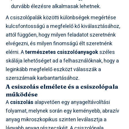
durvább élezésre alkalmasak lehetnek.
A csiszolópalák közötti különbségek megértése
kulcsfontosságú a megfelelő kő kiválasztásához,
attól függően, hogy milyen feladatot szeretnénk
elvégezni, és milyen finomságú élt szeretnénk
elérni. A
természetes csiszolóanyagok
széles
skálája lehetőséget ad a felhasználóknak, hogy a
leginkább megfelelő eszközt válasszák a
szerszámaik karbantartásához.
A csiszolás elmélete és a csiszolópala
működése
A
csiszolás
alapvetően egy anyageltávolítási
folyamat, melynek során egy keményebb, abrazív
anyag mikroszkopikus szinten leválasztja a
lágyabb anyag részecskéit. A csiszolópala