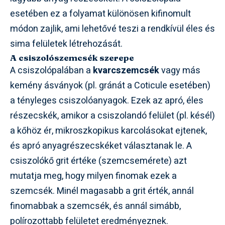
esetében ez a folyamat különösen kifinomult
módon zajlik, ami lehetővé teszi a rendkívül éles és
sima felületek létrehozását.
A csiszolószemcsék szerepe
A csiszolópalában a
kvarcszemcsék
vagy más
kemény ásványok (pl. gránát a Coticule esetében)
a tényleges csiszolóanyagok. Ezek az apró, éles
részecskék, amikor a csiszolandó felület (pl. késél)
a kőhöz ér, mikroszkopikus karcolásokat ejtenek,
és apró anyagrészecskéket választanak le. A
csiszolókő grit értéke (szemcsemérete) azt
mutatja meg, hogy milyen finomak ezek a
szemcsék. Minél magasabb a grit érték, annál
finomabbak a szemcsék, és annál simább,
polírozottabb felületet eredményeznek.