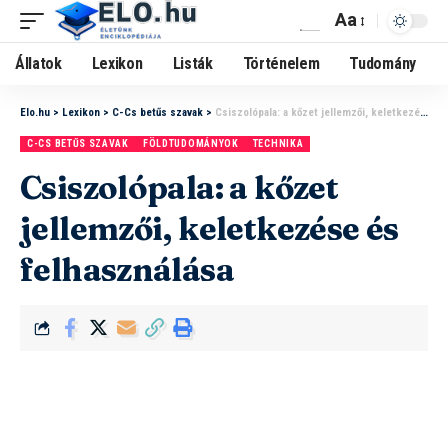
Aa
Állatok
Lexikon
Listák
Történelem
Tudomány
Elo.hu
>
Lexikon
>
C-Cs betűs szavak
>
Csiszolópala: a kőzet jellemzői, keletkezése és felhasználása
C-CS BETŰS SZAVAK
FÖLDTUDOMÁNYOK
TECHNIKA
Csiszolópala: a kőzet
jellemzői, keletkezése és
felhasználása