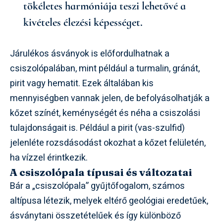
tökéletes harmóniája teszi lehetővé a
kivételes élezési képességet.
Járulékos ásványok is előfordulhatnak a
csiszolópalában, mint például a turmalin, gránát,
pirit vagy hematit. Ezek általában kis
mennyiségben vannak jelen, de befolyásolhatják a
kőzet színét, keménységét és néha a csiszolási
tulajdonságait is. Például a pirit (vas-szulfid)
jelenléte rozsdásodást okozhat a kőzet felületén,
ha vízzel érintkezik.
A csiszolópala típusai és változatai
Bár a „csiszolópala” gyűjtőfogalom, számos
altípusa létezik, melyek eltérő geológiai eredetűek,
ásványtani összetételűek és így különböző