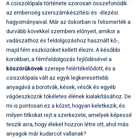
A csiszolópala története szorosan összefonódik
az emberiség szerszámkészítési és -élezési
hagyományaival. Már az őskorban is felismerték a
durvább kövekkel szembeni előnyeit, amikor a
vadászathoz és feldolgozáshoz használt kő-,
majd fém eszközöket kellett élezni. A későbbi
korokban, a fémfeldolgozás fejlődésével a
köszörűkövek
szerepe felértékelődött, és a
csiszolópala vált az egyik legkeresettebb
anyagává a borotvák, kések, vésők és egyéb
vágóeszközök tökéletes élének kialakításához. De
mi is pontosan ez a kőzet, hogyan keletkezik, és
milyen titkokat rejt a szerkezete, amelyek képessé
teszik arra, hogy éleket hozzon létre ott, ahol más
anyagok már kudarcot vallanak?