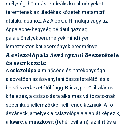
mélységi hőhatások ideális körülményeket
teremtenek az üledékes kőzetek metamorf
átalakulásához. Az Alpok, a Himalája vagy az
Appalache-hegység például gazdag
palalelőhelyekben, melyek mind ilyen
lemeztektonikai események eredményei.
A csiszolópala ásványtani összetétele
és szerkezete
A
csiszolópala
minősége és hatékonysága
alapvetően az ásványtani összetételétől és a
belső szerkezetétől függ. Bár a „pala” általános
kifejezés, a csiszolásra alkalmas változatoknak
specifikus jellemzőkkel kell rendelkezniük. A fő
ásványok, amelyek a csiszolópala alapját képezik,
a
kvarc
, a
muszkovit
(fehér csillám), az
illit
és a