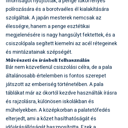
finomságot nyújtottak, a penge tükörfényes
polírozására és a borotvaéles él kialakítására
szolgáltak. A japán mesterek nemcsak az
élességre, hanem a penge esztétikai
megjelenésére is nagy hangsúlyt fektettek, és a
csiszolópala segített kiemelni az acél rétegeinek
és mintázatainak szépségét.
Művészeti és írásbeli felhasználás
Bár nem közvetlenül csiszolási célra, de a pala
általánosabb értelemben is fontos szerepet
játszott az emberiség történetében. A pala
táblákat már az ókortól kezdve használták írásra
és rajzolásra, különösen iskolákban és
műhelyekben. A középkorban a palatetőfedés
elterjedt, ami a kőzet hasíthatóságát és
időjárásállóságát hasznosította. Ezek a