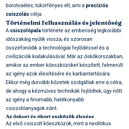
borotvaéles, tükörfényes élt, ami a
precíziós
csiszolás
célja.
Történelmi felhasználás és jelentőség
A
csiszolópala
története az emberiség legkorábbi
időszakáig nyúlik vissza, és szorosan
összefonódik a technológiai fejlődéssel és a
civilizációk kialakulásával. Már az őskőkorszakban,
amikor az ember kőeszközöket készített, felmerült
az igény azok élesítésére és karbantartására.
Ekkor még durvább kőzetek szolgáltak erre a célra,
de ahogy a kézműves technikák fejlődtek, úgy nőtt
az igény a finomabb, hatékonyabb
csiszolóanyagok iránt.
Az őskori és ókori eszközök élezése
Az első csiszolt kőeszközök, mint a neolitikus