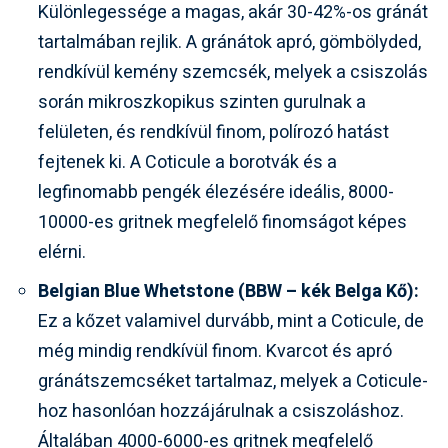
Különlegessége a magas, akár 30-42%-os gránát
tartalmában rejlik. A gránátok apró, gömbölyded,
rendkívül kemény szemcsék, melyek a csiszolás
során mikroszkopikus szinten gurulnak a
felületen, és rendkívül finom, polírozó hatást
fejtenek ki. A Coticule a borotvák és a
legfinomabb pengék élezésére ideális, 8000-
10000-es gritnek megfelelő finomságot képes
elérni.
Belgian Blue Whetstone (BBW – kék Belga Kő):
Ez a kőzet valamivel durvább, mint a Coticule, de
még mindig rendkívül finom. Kvarcot és apró
gránátszemcséket tartalmaz, melyek a Coticule-
hoz hasonlóan hozzájárulnak a csiszoláshoz.
Általában 4000-6000-es gritnek megfelelő