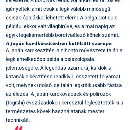
keresetté. A borotvák rendkívül finom és tartós élt
igényeltek, amit csak a legkiválóbb minőségű
csiszolópalákkal lehetett elérni. A belga Coticule
például ekkor vált világhírűvé, és a mai napig az
egyik legelismertebb borotvaélező kőnek számít.
A japán kardkészítésben betöltött szerepe
A japán kardkészítés, a nihonto művészete talán a
legkiemelkedőbb példa a csiszolópala
jelentőségére. A legendás szamuráj kardok, a
katanák elkészítése rendkívül összetett folyamat
volt, melynek utolsó, de talán legkritikusabb fázisa
az élezés. A japán kardkovácsok és polírozók
(togishi) évszázadokon keresztül fejlesztették ki a
természetes kövek használatának mesteri
technikáit.