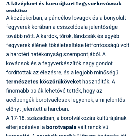
A középkori és kora újkori fegyverkovácsok
eszköze
A középkorban, a páncélos lovagok és a bonyolult
fegyverek korában a csiszolópala jelentősége
tovább nőtt. A kardok, tőrök, lándzsák és egyéb
fegyverek élének tökéletesítése létfontosságú volt
a harctéri hatékonyság szempontjából. A
kovácsok és a fegyverkészítők nagy gondot
fordítottak az élezésre, és a legjobb minőségű
természetes köszörűköveket
használták. A
finomabb palák lehetővé tették, hogy az
acélpengék borotvaélesek legyenek, ami jelentős
előnyt jelentett a harcban.
A 17-18. században, a borotválkozás kultúrájának
elterjedésével a
borotvapala
vált rendkívül