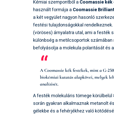
Kémiai szempontból a
Coomassie kék
használt formája a
Coomassie Brillian
a két vegyület nagyon hasonló szerkezet
festési tulajdonságokkal rendelkeznek. A
(vöröses) árnyalatra utal, ami a festék 
különbség a metilcsoportok számában re
befolyásolja a molekula polaritását és 
A Coomassie kék festékek, mint a G-250
biokémiai kutatás alapkövei, melyek lehe
analízisét.
A festék molekuláris tömege körülbelül 8
során gyakran alkalmaznak metanolt és 
gélekbe és a fehérjékhez való kötődését,