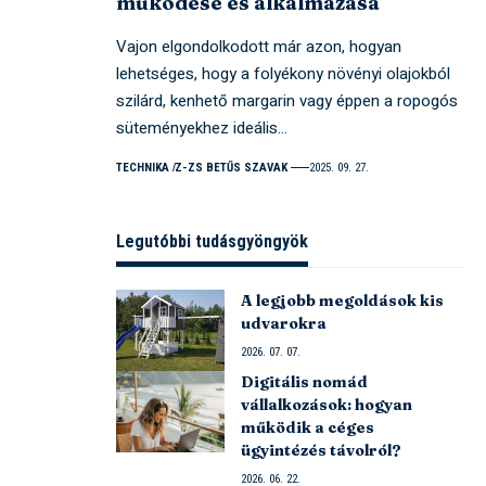
működése és alkalmazása
Vajon elgondolkodott már azon, hogyan
lehetséges, hogy a folyékony növényi olajokból
szilárd, kenhető margarin vagy éppen a ropogós
süteményekhez ideális…
TECHNIKA
Z-ZS BETŰS SZAVAK
2025. 09. 27.
Legutóbbi tudásgyöngyök
A legjobb megoldások kis
udvarokra
2026. 07. 07.
Digitális nomád
vállalkozások: hogyan
működik a céges
ügyintézés távolról?
2026. 06. 22.