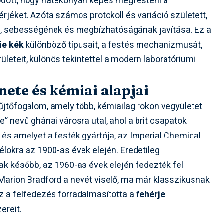
dott, hogy hatékonyan képes megfesteni a
érjéket. Azóta számos protokoll és variáció született,
k, sebességének és megbízhatóságának javítása. Ez a
e kék
különböző típusait, a festés mechanizmusát,
ületeit, különös tekintettel a modern laboratóriumi
ete és kémiai alapjai
jtőfogalom, amely több, kémiailag rokon vegyületet
” nevű ghánai városra utal, ahol a brit csapatok
 és amelyet a festék gyártója, az Imperial Chemical
célokra az 1900-as évek elején. Eredetileg
sak később, az 1960-as évek elején fedezték fel
r Marion Bradford a nevét viselő, ma már klasszikusnak
Ez a felfedezés forradalmasította a
fehérje
reit.