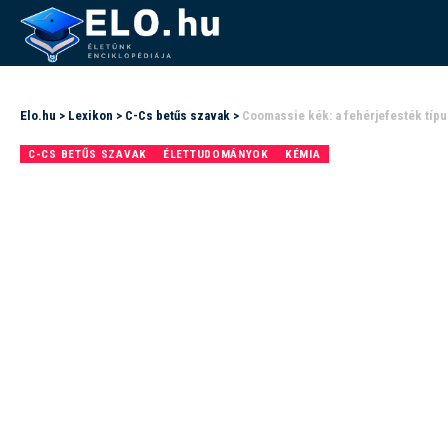
Elo.hu
>
Lexikon
>
C-Cs betűs szavak
>
Coomassie kék: a fehérjefesték típu
C-CS BETŰS SZAVAK
ÉLETTUDOMÁNYOK
KÉMIA