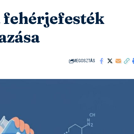
 fehérjefesték
mazása
MEGOSZTÁS