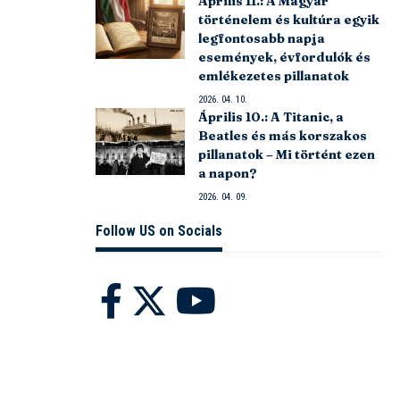
Április 11.: A Magyar
történelem és kultúra egyik
legfontosabb napja
események, évfordulók és
emlékezetes pillanatok
2026. 04. 10.
Április 10.: A Titanic, a
Beatles és más korszakos
pillanatok – Mi történt ezen
a napon?
2026. 04. 09.
Follow US on Socials