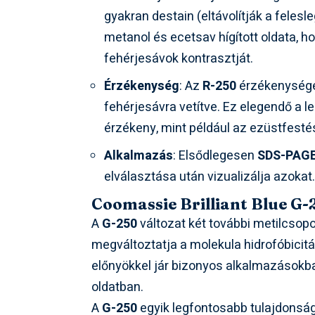
gyakran destain (eltávolítják a felesl
metanol és ecetsav hígított oldata, h
fehérjesávok kontrasztját.
Érzékenység
: Az
R-250
érzékenysége 
fehérjesávra vetítve. Ez elegendő a l
érzékeny, mint például az ezüstfesté
Alkalmazás
: Elsődlegesen
SDS-PAGE
elválasztása után vizualizálja azokat
Coomassie Brilliant Blue G-
A
G-250
változat két további metilcsop
megváltoztatja a molekula hidrofóbicit
előnyökkel jár bizonyos alkalmazásokba
oldatban.
A
G-250
egyik legfontosabb tulajdonsága,