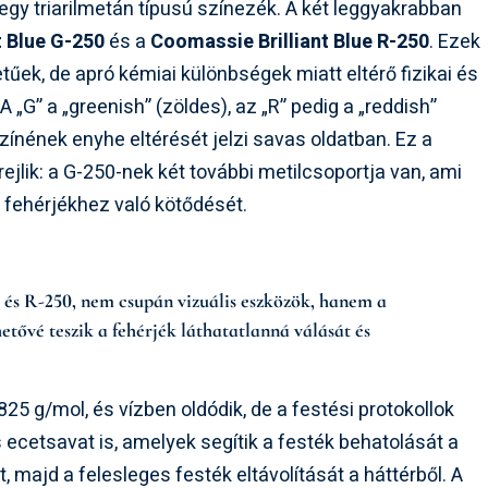
egy triarilmetán típusú színezék. A két leggyakrabban
t Blue G-250
és a
Coomassie Brilliant Blue R-250
. Ezek
űek, de apró kémiai különbségek miatt eltérő fizikai és
 „G” a „greenish” (zöldes), az „R” pedig a „reddish”
színének enyhe eltérését jelzi savas oldatban. Ez a
jlik: a G-250-nek két további metilcsoportja van, ami
a fehérjékhez való kötődését.
 és R-250, nem csupán vizuális eszközök, hanem a
tővé teszik a fehérjék láthatatlanná válását és
25 g/mol, és vízben oldódik, de a festési protokollok
ecetsavat is, amelyek segítik a festék behatolását a
 majd a felesleges festék eltávolítását a háttérből. A