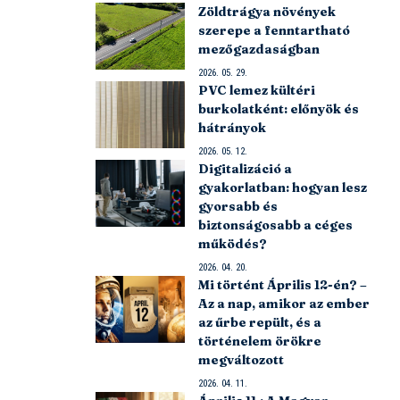
Zöldtrágya növények
szerepe a fenntartható
mezőgazdaságban
2026. 05. 29.
PVC lemez kültéri
burkolatként: előnyök és
hátrányok
2026. 05. 12.
Digitalizáció a
gyakorlatban: hogyan lesz
gyorsabb és
biztonságosabb a céges
működés?
2026. 04. 20.
Mi történt Április 12-én? –
Az a nap, amikor az ember
az űrbe repült, és a
történelem örökre
megváltozott
2026. 04. 11.