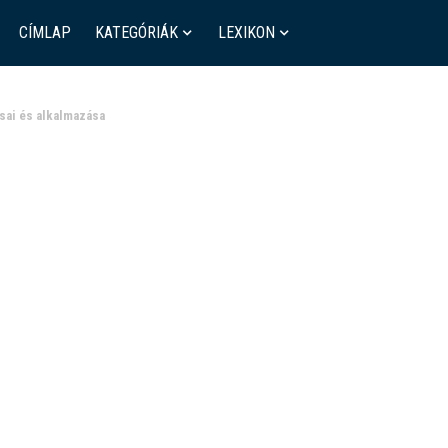
CÍMLAP
KATEGÓRIÁK
LEXIKON
sai és alkalmazása