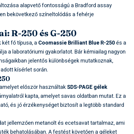
ltozása alapvető fontosságú a Bradford assay
n bekövetkező színeltolódás a fehérje
ai: R-250 és G-250
k
két fő típusa, a
Coomassie Brilliant Blue R-250
és a
ja a laboratóriumi gyakorlatot. Bár kémiailag nagyon
onságaikban jelentős különbségek mutatkoznak,
adott kísérlet során.
250
, amelyet először használtak
SDS-PAGE gélek
 árnyalatról kapta, amelyet savas oldatban mutat. Ez a
tó, és jó érzékenységet biztosít a legtöbb standard
at jellemzően metanolt és ecetsavat tartalmaz, ami
esték behatolásában. A festést követően a géleket