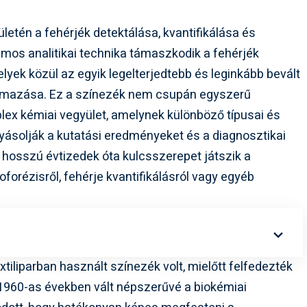
ületén a fehérjék detektálása, kvantifikálása és
ámos analitikai technika támaszkodik a fehérjék
elyek közül az egyik legelterjedtebb és leginkább bevált
lmazása. Ez a színezék nem csupán egyszerű
ex kémiai vegyület, amelynek különböző típusai és
ásolják a kutatási eredményeket és a diagnosztikai
hosszú évtizedek óta kulcsszerepet játszik a
oforézisről, fehérje kvantifikálásról vagy egyéb
xtiliparban használt színezék volt, mielőtt felfedezték
z 1960-as években vált népszerűvé a biokémiai