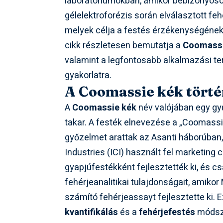
laboratóriumokban, amikor bebizonyoso
gélelektroforézis során elválasztott feh
melyek célja a festés érzékenységéne
cikk részletesen bemutatja a
Coomassi
valamint a legfontosabb alkalmazási ter
gyakorlatra.
A Coomassie kék történ
A
Coomassie kék
név valójában egy gyű
takar. A festék elnevezése a „Coomassie
győzelmet arattak az Asanti háborúban,
Industries (ICI) használt fel marketing 
gyapjúfestékként fejlesztették ki, és c
fehérjeanalitikai tulajdonságait, amiko
számító fehérjeassayt fejlesztette ki. 
kvantifikálás
és a
fehérjefestés
módsze