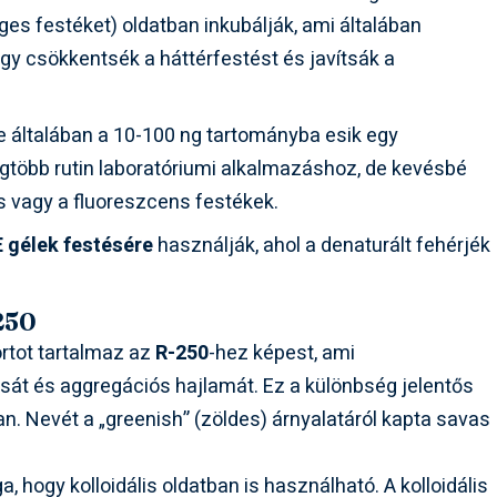
eges festéket) oldatban inkubálják, ami általában
ogy csökkentsék a háttérfestést és javítsák a
általában a 10-100 ng tartományba esik egy
egtöbb rutin laboratóriumi alkalmazáshoz, de kevésbé
s vagy a fluoreszcens festékek.
 gélek festésére
használják, ahol a denaturált fehérjék
.
250
ortot tartalmaz az
R-250
-hez képest, ami
ását és aggregációs hajlamát. Ez a különbség jelentős
n. Nevét a „greenish” (zöldes) árnyalatáról kapta savas
 hogy kolloidális oldatban is használható. A kolloidális