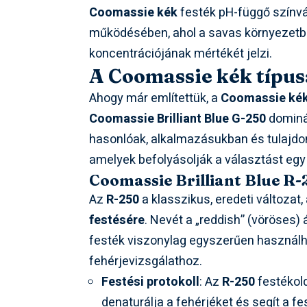
Coomassie kék
festék pH-függő színvá
működésében, ahol a savas környezetbe
koncentrációjának mértékét jelzi.
A Coomassie kék típus
Ahogy már említettük, a
Coomassie ké
Coomassie Brilliant Blue G-250
dominál
hasonlóak, alkalmazásukban és tulajd
amelyek befolyásolják a választást egy 
Coomassie Brilliant Blue R-
Az
R-250
a klasszikus, eredeti változat
festésére
. Nevét a „reddish” (vöröses)
festék viszonylag egyszerűen használha
fehérjevizsgálathoz.
Festési protokoll
: Az
R-250
festékold
denaturálja a fehérjéket és segít a f