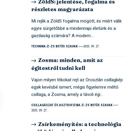
ZöldS: jelentése, fogalma és
részletes magyarázata
Mi rejlik a ZöldS fogalma mögött, és miért válik
egyre sürgetőbbé a mindennapi életünk és a
gazdaság számára? A modern…
TECHNIKA
Z-ZS BETŰS SZAVAK
2025. 09. 27.
Zosma: minden, amit az
égitestről tudni kell
Vajon milyen titkokat rejt az Oroszlán csillagkép
egyik kevésbé ismert, mégis figyelemre méltó
csillaga, a Zosma, amely a távoli égi…
CSILLAGÁSZAT ÉS ASZTROFIZIKA
Z-ZS BETŰS SZAVAK
2025. 09. 27.
Zsírkeményítés: a technológia