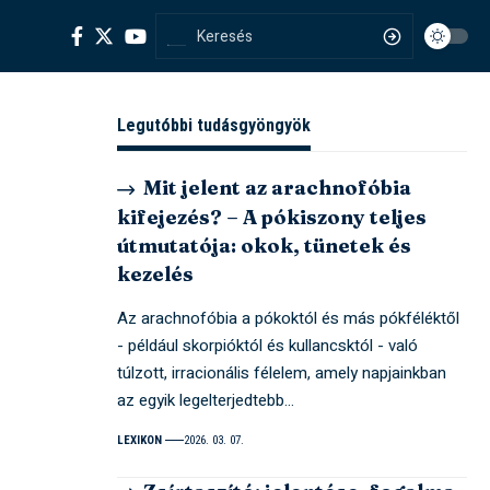
Legutóbbi tudásgyöngyök
Mit jelent az arachnofóbia
kifejezés? – A pókiszony teljes
útmutatója: okok, tünetek és
kezelés
Az arachnofóbia a pókoktól és más pókféléktől
- például skorpióktól és kullancsktól - való
túlzott, irracionális félelem, amely napjainkban
az egyik legelterjedtebb…
LEXIKON
2026. 03. 07.