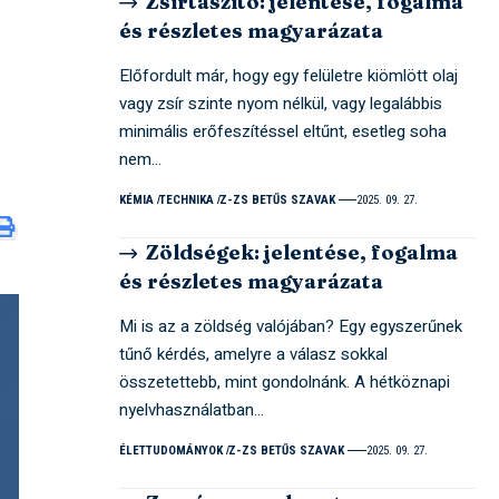
Zsírtaszító: jelentése, fogalma
és részletes magyarázata
Előfordult már, hogy egy felületre kiömlött olaj
vagy zsír szinte nyom nélkül, vagy legalábbis
minimális erőfeszítéssel eltűnt, esetleg soha
nem…
KÉMIA
TECHNIKA
Z-ZS BETŰS SZAVAK
2025. 09. 27.
Zöldségek: jelentése, fogalma
és részletes magyarázata
Mi is az a zöldség valójában? Egy egyszerűnek
tűnő kérdés, amelyre a válasz sokkal
összetettebb, mint gondolnánk. A hétköznapi
nyelvhasználatban…
ÉLETTUDOMÁNYOK
Z-ZS BETŰS SZAVAK
2025. 09. 27.