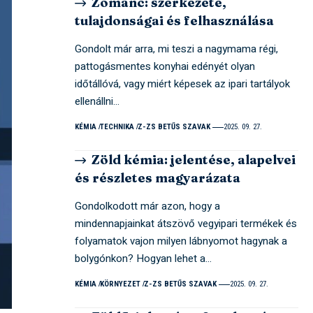
Zománc: szerkezete,
tulajdonságai és felhasználása
Gondolt már arra, mi teszi a nagymama régi,
pattogásmentes konyhai edényét olyan
időtállóvá, vagy miért képesek az ipari tartályok
ellenállni…
KÉMIA
TECHNIKA
Z-ZS BETŰS SZAVAK
2025. 09. 27.
Zöld kémia: jelentése, alapelvei
és részletes magyarázata
Gondolkodott már azon, hogy a
mindennapjainkat átszövő vegyipari termékek és
folyamatok vajon milyen lábnyomot hagynak a
bolygónkon? Hogyan lehet a…
KÉMIA
KÖRNYEZET
Z-ZS BETŰS SZAVAK
2025. 09. 27.