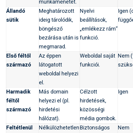
munkamenetet.
Állandó
Meghatározott
Nyelvi
Igen (
sütik
ideig tárolódik,
beállítások,
függő
böngésző
„emlékezz rám”
bezárása után is
funkció.
megmarad.
Első féltől
Az éppen
Weboldal saját
Nem (f
származó
látogatott
funkciói.
szüks
weboldal helyezi
el.
Harmadik
Más domain
Célzott
Igen
féltől
helyezi el (pl.
hirdetések,
származó
hirdetési
közösségi
hálózat).
média gombok.
Feltétlenül
Nélkülözhetetlen
Biztonságos
Nem