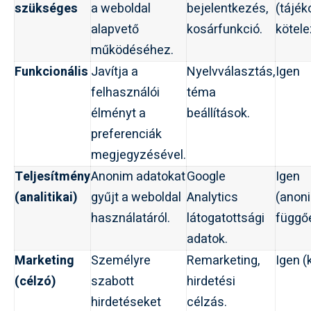
szükséges
a weboldal
bejelentkezés,
(tájék
alapvető
kosárfunkció.
kötele
működéséhez.
Funkcionális
Javítja a
Nyelvválasztás,
Igen
felhasználói
téma
élményt a
beállítások.
preferenciák
megjegyzésével.
Teljesítmény
Anonim adatokat
Google
Igen
(analitikai)
gyűjt a weboldal
Analytics
(anoni
használatáról.
látogatottsági
függő
adatok.
Marketing
Személyre
Remarketing,
Igen (
(célzó)
szabott
hirdetési
hirdetéseket
célzás.