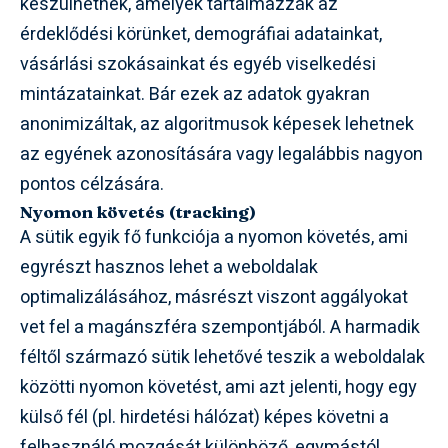
készülhetnek, amelyek tartalmazzák az
érdeklődési körünket, demográfiai adatainkat,
vásárlási szokásainkat és egyéb viselkedési
mintázatainkat. Bár ezek az adatok gyakran
anonimizáltak, az algoritmusok képesek lehetnek
az egyének azonosítására vagy legalábbis nagyon
pontos célzására.
Nyomon követés (tracking)
A sütik egyik fő funkciója a nyomon követés, ami
egyrészt hasznos lehet a weboldalak
optimalizálásához, másrészt viszont aggályokat
vet fel a magánszféra szempontjából. A harmadik
féltől származó sütik lehetővé teszik a weboldalak
közötti nyomon követést, ami azt jelenti, hogy egy
külső fél (pl. hirdetési hálózat) képes követni a
felhasználó mozgását különböző, egymástól