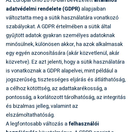
Az Európai Unió 2018-ban bevezetett
általános
adatvédelmi rendelete (GDPR)
alapjaiban
változtatta meg a sütik használatára vonatkozó
szabályokat. A GDPR értelmében a sütik által
gyűjtött adatok gyakran személyes adatoknak
minősülnek, különösen akkor, ha azok alkalmasak
egy egyén azonosítására (akár közvetlenül, akár
közvetve). Ez azt jelenti, hogy a sütik használatára
is vonatkoznak a GDPR alapelvei, mint például a
jogszerűség, tisztességes eljárás és átláthatóság,
a célhoz kötöttség, az adattakarékosság, a
pontosság, a korlátozott tárolhatóság, az integritás
és bizalmas jelleg, valamint az
elszámoltathatóság.
A legfontosabb változás a
felhasználói