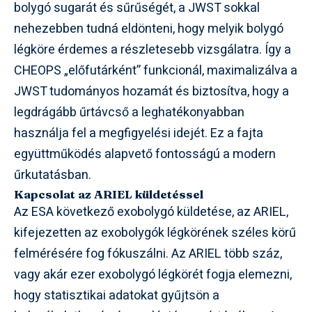
bolygó sugarát és sűrűségét, a JWST sokkal
nehezebben tudná eldönteni, hogy melyik bolygó
légköre érdemes a részletesebb vizsgálatra. Így a
CHEOPS „előfutárként” funkcionál, maximalizálva a
JWST tudományos hozamát és biztosítva, hogy a
legdrágább űrtávcső a leghatékonyabban
használja fel a megfigyelési idejét. Ez a fajta
együttműködés alapvető fontosságú a modern
űrkutatásban.
Kapcsolat az ARIEL küldetéssel
Az ESA következő exobolygó küldetése, az ARIEL,
kifejezetten az exobolygók légkörének széles körű
felmérésére fog fókuszálni. Az ARIEL több száz,
vagy akár ezer exobolygó légkörét fogja elemezni,
hogy statisztikai adatokat gyűjtsön a