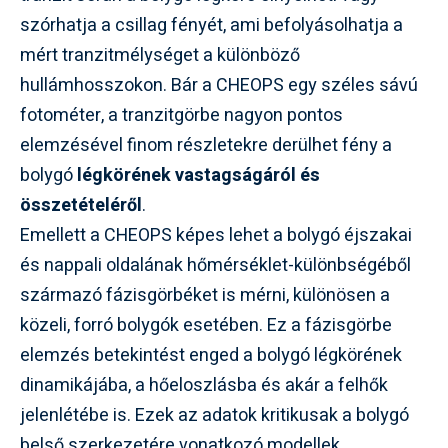
szórhatja a csillag fényét, ami befolyásolhatja a
mért tranzitmélységet a különböző
hullámhosszokon. Bár a CHEOPS egy széles sávú
fotométer, a tranzitgörbe nagyon pontos
elemzésével finom részletekre derülhet fény a
bolygó
légkörének vastagságáról és
összetételéről
.
Emellett a CHEOPS képes lehet a bolygó éjszakai
és nappali oldalának hőmérséklet-különbségéből
származó fázisgörbéket is mérni, különösen a
közeli, forró bolygók esetében. Ez a fázisgörbe
elemzés betekintést enged a bolygó légkörének
dinamikájába, a hőeloszlásba és akár a felhők
jelenlétébe is. Ezek az adatok kritikusak a bolygó
belső szerkezetére vonatkozó modellek