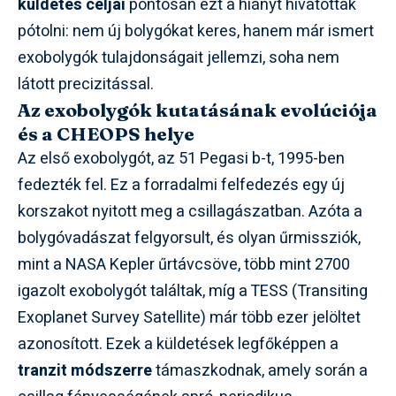
küldetés céljai
pontosan ezt a hiányt hivatottak
pótolni: nem új bolygókat keres, hanem már ismert
exobolygók tulajdonságait jellemzi, soha nem
látott precizitással.
Az exobolygók kutatásának evolúciója
és a CHEOPS helye
Az első exobolygót, az 51 Pegasi b-t, 1995-ben
fedezték fel. Ez a forradalmi felfedezés egy új
korszakot nyitott meg a csillagászatban. Azóta a
bolygóvadászat felgyorsult, és olyan űrmissziók,
mint a NASA Kepler űrtávcsöve, több mint 2700
igazolt exobolygót találtak, míg a TESS (Transiting
Exoplanet Survey Satellite) már több ezer jelöltet
azonosított. Ezek a küldetések legfőképpen a
tranzit módszerre
támaszkodnak, amely során a