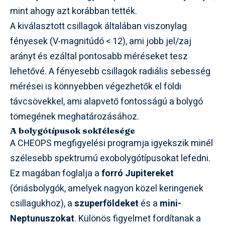
mint ahogy azt korábban tették.
A kiválasztott csillagok általában viszonylag
fényesek (V-magnitúdó < 12), ami jobb jel/zaj
arányt és ezáltal pontosabb méréseket tesz
lehetővé. A fényesebb csillagok radiális sebesség
mérései is könnyebben végezhetők el földi
távcsövekkel, ami alapvető fontosságú a bolygó
tömegének meghatározásához.
A bolygótípusok sokfélesége
A CHEOPS megfigyelési programja igyekszik minél
szélesebb spektrumú exobolygótípusokat lefedni.
Ez magában foglalja a
forró Jupitereket
(óriásbolygók, amelyek nagyon közel keringenek
csillagukhoz), a
szuperföldeket
és a
mini-
Neptunuszokat
. Különös figyelmet fordítanak a