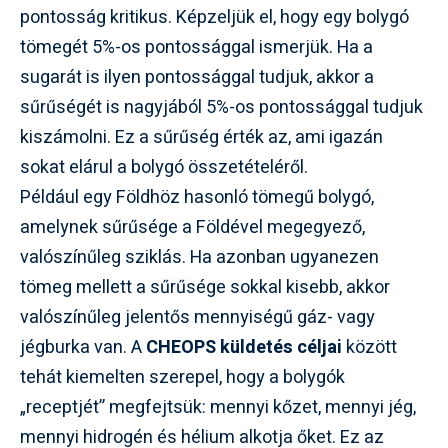
pontosság kritikus. Képzeljük el, hogy egy bolygó
tömegét 5%-os pontossággal ismerjük. Ha a
sugarát is ilyen pontossággal tudjuk, akkor a
sűrűségét is nagyjából 5%-os pontossággal tudjuk
kiszámolni. Ez a sűrűség érték az, ami igazán
sokat elárul a bolygó összetételéről.
Például egy Földhöz hasonló tömegű bolygó,
amelynek sűrűsége a Földével megegyező,
valószínűleg sziklás. Ha azonban ugyanezen
tömeg mellett a sűrűsége sokkal kisebb, akkor
valószínűleg jelentős mennyiségű gáz- vagy
jégburka van. A
CHEOPS küldetés céljai
között
tehát kiemelten szerepel, hogy a bolygók
„receptjét” megfejtsük: mennyi kőzet, mennyi jég,
mennyi hidrogén és hélium alkotja őket. Ez az