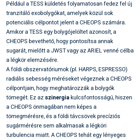
Például a TESS küldetés folyamatosan fedez fel új
tranzitáló exobolygókat, amelyek közül sok
potenciális célpontot jelent a CHEOPS számára.
Amikor a TESS egy bolygójelöltet azonosít, a
CHEOPS bevethető, hogy pontosítsa annak
sugarát, mielőtt a JWST vagy az ARIEL venné célba
a légkör elemzésére.
A földi obszervatóriumok (pl. HARPS, ESPRESSO)
radiális sebesség méréseket végeznek a CHEOPS
célpontjain, hogy meghatározzák a bolygók
tömegét. Ez az
szinergia
kulcsfontosságú, hiszen
a CHEOPS önmagában nem képes a
tömegmérésre, és a földi távcsövek precíziós
sugármérésre sem alkalmasak a légköri
turbulencia miatt. A CHEOPS tehát egy lényeges