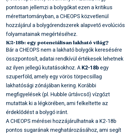
pontosan jellemzi a bolygókat ezen a kritikus
mérettartományban, a CHEOPS közvetlenül
hozzájárul a bolygórendszerek alapvető evolúciós
folyamatainak megértéséhez.
K2-18b: egy potenciálisan lakható világ?
Bár a CHEOPS nem a lakható bolygók keresésére
összpontosít, adatai rendkívül értékesek lehetnek
az ilyen jellegű kutatásokhoz. A
K2-18b
egy
szuperföld, amely egy vörös törpecsillag
lakhatósági zónájában kering. Korábbi
megfigyelések (pl. Hubble űrtávcső) vízgőzt
mutattak ki a légkörében, ami felkeltette az
érdeklődést a bolygó iránt.
A CHEOPS mérései hozzájárulhatnak a K2-18b
pontos sugarának meghatározásához, ami segít