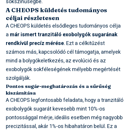
sokszínűségbe.
A CHEOPS küldetés tudományos
céljai részletesen
A CHEOPS küldetés elsődleges tudományos célja
a
már ismert tranzitáló exobolygók sugarának
rendkívül precíz mérése
. Ezt a célkitűzést
számos más, kapcsolódó cél támogatja, amelyek
mind a bolygókeletkezés, az evolúció és az
exobolygók sokféleségének mélyebb megértését
szolgálják.
Pontos sugár-meghatározás és a sűrűség
kiszámítása
A CHEOPS legfontosabb feladata, hogy a tranzitáló
exobolygók sugarát kevesebb mint 10%-os
pontossággal mérje, ideális esetben még nagyobb
precizitással, akár 1%-os hibahatáron belül. Ez a