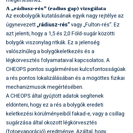
megértéséhez.
A „rádiusz-rés” (radius gap) vizsgálata
Az exobolygók kutatásának egyik nagy rejtélye az
úgynevezett
„rádiusz-rés”
vagy „Fulton-rés”. Ez
azt jelenti, hogy a 1,5 és 2,0 Föld-sugár közötti
bolygók viszonylag ritkák. Ez a jelenség
valószínűleg a bolygókeletkezés és a
légkörvesztés folyamataival kapcsolatos. A
CHEOPS pontos sugármérései kulcsfontosságúak
a rés pontos lokalizálásában és a mögöttes fizikai
mechanizmusok megértésében.
A CHEOPS által gyűjtött adatok segítenek
eldönteni, hogy ez a rés a bolygók eredeti
keletkezési körülményeiből fakad-e, vagy a csillag
sugárzása által okozott légkörvesztés
(fotoevaporáció) eredménye. Azáltal, hogy