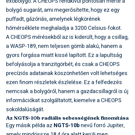
exobolygó. A CHEOPS rendkívül pontosan mérte a
bolygó sugarát, ami megerősítette, hogy ez egy
puffadt, gázóriás, amelynek légkörének
hőmérséklete meghaladja a 3200 Celsius-fokot.
A CHEOPS mérésekből az is kiderült, hogy a csillag,
a WASP-189, nem teljesen gömb alakú, hanem a
gyors forgása miatt kissé lapított. Ez a lapultság
befolyásolja a tranzitgörbét, és csak a CHEOPS
precíziós adatainak köszönhetően volt lehetséges
ezen finom részletek észlelése. Ez a felfedezés
nemcsak a bolygóról, hanem a gazdacsillagról is új
információkat szolgáltatott, kiemelve a CHEOPS
sokoldalúságát.
Az NGTS-10b radiális sebességének finomítása
Egy másik példa az
NGTS-10b
nevű forró Jupiter,
amely mindössze 18,4 óra alatt kerüli meg