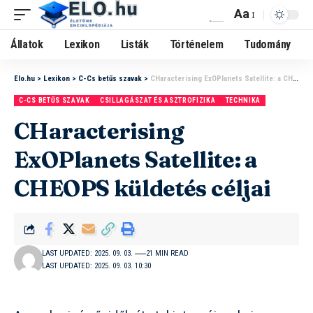
Aa
Állatok
Lexikon
Listák
Történelem
Tudomány
Elo.hu
>
Lexikon
>
C-Cs betűs szavak
>
CHaracterising ExOPlanets Satellite: a CHEOPS küldetés céljai
C-CS BETŰS SZAVAK
CSILLAGÁSZAT ÉS ASZTROFIZIKA
TECHNIKA
CHaracterising
ExOPlanets Satellite: a
CHEOPS küldetés céljai
LAST UPDATED: 2025. 09. 03.
21 MIN READ
LAST UPDATED: 2025. 09. 03. 10:30