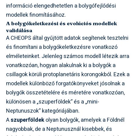
információ elengedhetetlen a bolygófejlődési
modellek finomításához.
A bolygókeletkezési és evolúciós modellek
validálása
A CHEOPS által gyűjtött adatok segítenek tesztelni
és finomítani a bolygókeletkezésre vonatkozó
elméleteinket. Jelenleg számos modell létezik arra
vonatkozóan, hogyan alakulnak ki a bolygók a
csillagok körüli protoplanetáris korongokból. Ezek a
modellek különböző forgatókönyveket jósolnak a
bolygók összetételére és méretére vonatkozóan,
különösen a „szuperföldek” és a „mini-
Neptunuszok” kategóriájában.
A
szuperföldek
olyan bolygók, amelyek a Földnél
nagyobbak, de a Neptunusznál kisebbek, és