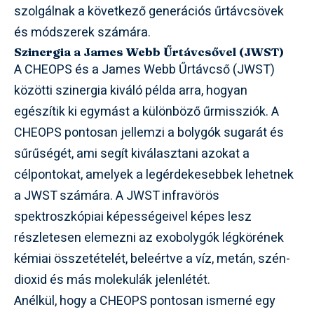
szolgálnak a következő generációs űrtávcsövek
és módszerek számára.
Szinergia a James Webb Űrtávcsővel (JWST)
A CHEOPS és a James Webb Űrtávcső (JWST)
közötti szinergia kiváló példa arra, hogyan
egészítik ki egymást a különböző űrmissziók. A
CHEOPS pontosan jellemzi a bolygók sugarát és
sűrűségét, ami segít kiválasztani azokat a
célpontokat, amelyek a legérdekesebbek lehetnek
a JWST számára. A JWST infravörös
spektroszkópiai képességeivel képes lesz
részletesen elemezni az exobolygók légkörének
kémiai összetételét, beleértve a víz, metán, szén-
dioxid és más molekulák jelenlétét.
Anélkül, hogy a CHEOPS pontosan ismerné egy