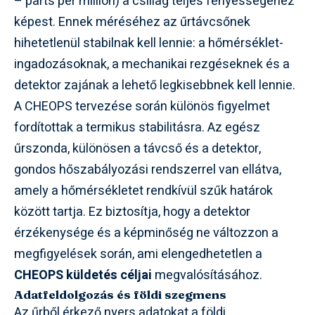
– parts per million) a csillag teljes fényességéhez
képest. Ennek méréséhez az űrtávcsőnek
hihetetlenül stabilnak kell lennie: a hőmérséklet-
ingadozásoknak, a mechanikai rezgéseknek és a
detektor zajának a lehető legkisebbnek kell lennie.
A CHEOPS tervezése során különös figyelmet
fordítottak a termikus stabilitásra. Az egész
űrszonda, különösen a távcső és a detektor,
gondos hőszabályozási rendszerrel van ellátva,
amely a hőmérsékletet rendkívül szűk határok
között tartja. Ez biztosítja, hogy a detektor
érzékenysége és a képminőség ne változzon a
megfigyelések során, ami elengedhetetlen a
CHEOPS küldetés céljai
megvalósításához.
Adatfeldolgozás és földi szegmens
Az űrből érkező nyers adatokat a földi