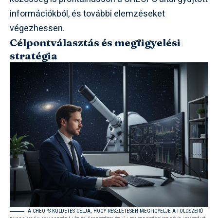
információkból, és további elemzéseket
végezhessen.
Célpontválasztás és megfigyelési
stratégia
A CHEOPS KÜLDETÉS CÉLJA, HOGY RÉSZLETESEN MEGFIGYELJE A FÖLDSZERŰ