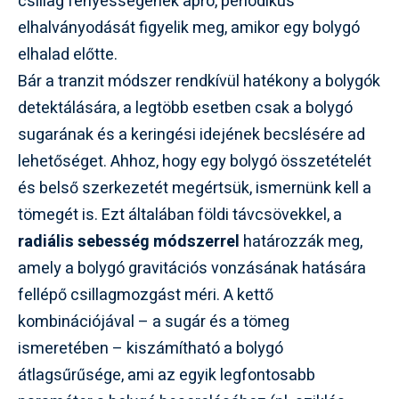
csillag fényességének apró, periodikus
elhalványodását figyelik meg, amikor egy bolygó
elhalad előtte.
Bár a tranzit módszer rendkívül hatékony a bolygók
detektálására, a legtöbb esetben csak a bolygó
sugarának és a keringési idejének becslésére ad
lehetőséget. Ahhoz, hogy egy bolygó összetételét
és belső szerkezetét megértsük, ismernünk kell a
tömegét is. Ezt általában földi távcsövekkel, a
radiális sebesség módszerrel
határozzák meg,
amely a bolygó gravitációs vonzásának hatására
fellépő csillagmozgást méri. A kettő
kombinációjával – a sugár és a tömeg
ismeretében – kiszámítható a bolygó
átlagsűrűsége, ami az egyik legfontosabb