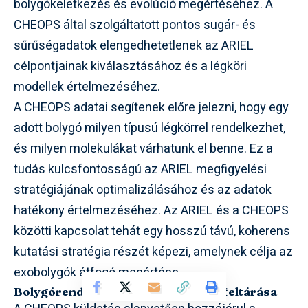
bolygókeletkezés és evolúció megértéséhez. A
CHEOPS által szolgáltatott pontos sugár- és
sűrűségadatok elengedhetetlenek az ARIEL
célpontjainak kiválasztásához és a légköri
modellek értelmezéséhez.
A CHEOPS adatai segítenek előre jelezni, hogy egy
adott bolygó milyen típusú légkörrel rendelkezhet,
és milyen molekulákat várhatunk el benne. Ez a
tudás kulcsfontosságú az ARIEL megfigyelési
stratégiájának optimalizálásához és az adatok
hatékony értelmezéséhez. Az ARIEL és a CHEOPS
közötti kapcsolat tehát egy hosszú távú, koherens
kutatási stratégia részét képezi, amelynek célja az
exobolygók átfogó megértése.
Bolygórendszerek sokféleségének feltárása