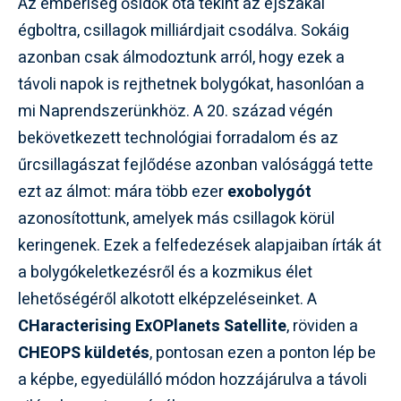
Az emberiség ősidők óta tekint az éjszakai
égboltra, csillagok milliárdjait csodálva. Sokáig
azonban csak álmodoztunk arról, hogy ezek a
távoli napok is rejthetnek bolygókat, hasonlóan a
mi Naprendszerünkhöz. A 20. század végén
bekövetkezett technológiai forradalom és az
űrcsillagászat fejlődése azonban valósággá tette
ezt az álmot: mára több ezer
exobolygót
azonosítottunk, amelyek más csillagok körül
keringenek. Ezek a felfedezések alapjaiban írták át
a bolygókeletkezésről és a kozmikus élet
lehetőségéről alkotott elképzeléseinket. A
CHaracterising ExOPlanets Satellite
, röviden a
CHEOPS küldetés
, pontosan ezen a ponton lép be
a képbe, egyedülálló módon hozzájárulva a távoli