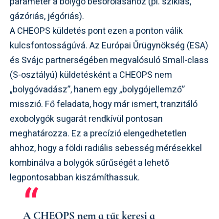
paraméter a bolygó besorolásához (pl. sziklás,
gázóriás, jégóriás).
A CHEOPS küldetés pont ezen a ponton válik
kulcsfontosságúvá. Az Európai Űrügynökség (ESA)
és Svájc partnerségében megvalósuló Small-class
(S-osztályú) küldetésként a CHEOPS nem
„bolygóvadász”, hanem egy „bolygójellemző”
misszió. Fő feladata, hogy már ismert, tranzitáló
exobolygók sugarát rendkívül pontosan
meghatározza. Ez a precízió elengedhetetlen
ahhoz, hogy a földi radiális sebesség mérésekkel
kombinálva a bolygók sűrűségét a lehető
legpontosabban kiszámíthassuk.
A CHEOPS nem a tűt keresi a