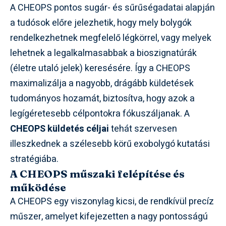
A CHEOPS pontos sugár- és sűrűségadatai alapján
a tudósok előre jelezhetik, hogy mely bolygók
rendelkezhetnek megfelelő légkörrel, vagy melyek
lehetnek a legalkalmasabbak a bioszignatúrák
(életre utaló jelek) keresésére. Így a CHEOPS
maximalizálja a nagyobb, drágább küldetések
tudományos hozamát, biztosítva, hogy azok a
legígéretesebb célpontokra fókuszáljanak. A
CHEOPS küldetés céljai
tehát szervesen
illeszkednek a szélesebb körű exobolygó kutatási
stratégiába.
A CHEOPS műszaki felépítése és
működése
A CHEOPS egy viszonylag kicsi, de rendkívül precíz
műszer, amelyet kifejezetten a nagy pontosságú