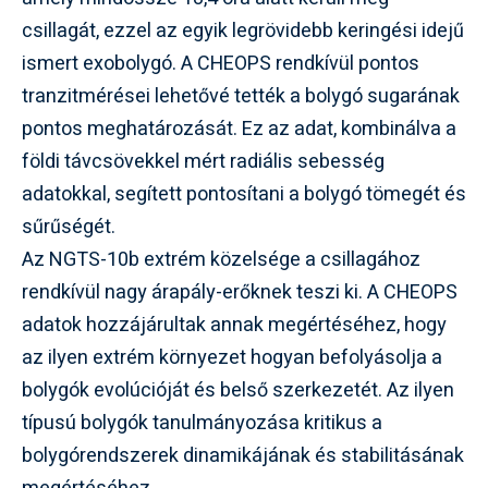
csillagát, ezzel az egyik legrövidebb keringési idejű
ismert exobolygó. A CHEOPS rendkívül pontos
tranzitmérései lehetővé tették a bolygó sugarának
pontos meghatározását. Ez az adat, kombinálva a
földi távcsövekkel mért radiális sebesség
adatokkal, segített pontosítani a bolygó tömegét és
sűrűségét.
Az NGTS-10b extrém közelsége a csillagához
rendkívül nagy árapály-erőknek teszi ki. A CHEOPS
adatok hozzájárultak annak megértéséhez, hogy
az ilyen extrém környezet hogyan befolyásolja a
bolygók evolúcióját és belső szerkezetét. Az ilyen
típusú bolygók tanulmányozása kritikus a
bolygórendszerek dinamikájának és stabilitásának