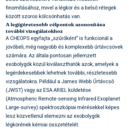
finomításához, mivel a légkör és a belső rétegek
között szoros kölcsönhatás van.
A legígéretesebb célpontok azonosítása
további vizsgálatokhoz
A CHEOPS egyfajta „szűrőként” is funkcionál a
jövőbeli, még nagyobb és komplexebb űrtávcsövek
számára. Az általa pontosan jellemzett
exobolygók közül kiválaszthatók azok, amelyek a
legérdekesebbek lehetnek további, részletesebb
vizsgálatokra. Például a James Webb Űrtávcső
(JWST) vagy az ESA ARIEL küldetése
(Atmospheric Remote-sensing Infrared Exoplanet
Large-survey) spektroszkópiai mérésekkel képes
lesz közvetlenül elemezni az exobolygók
légkörének kémiai összetételét.