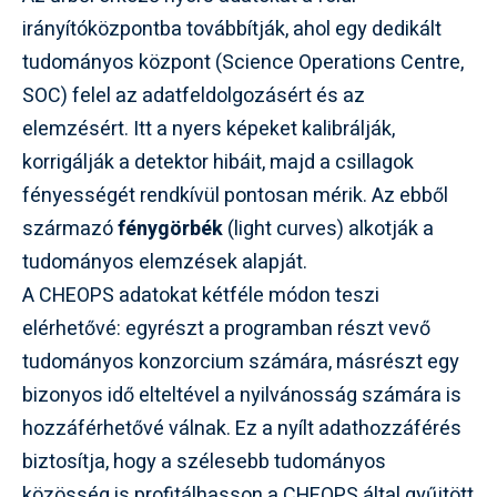
irányítóközpontba továbbítják, ahol egy dedikált
tudományos központ (Science Operations Centre,
SOC) felel az adatfeldolgozásért és az
elemzésért. Itt a nyers képeket kalibrálják,
korrigálják a detektor hibáit, majd a csillagok
fényességét rendkívül pontosan mérik. Az ebből
származó
fénygörbék
(light curves) alkotják a
tudományos elemzések alapját.
A CHEOPS adatokat kétféle módon teszi
elérhetővé: egyrészt a programban részt vevő
tudományos konzorcium számára, másrészt egy
bizonyos idő elteltével a nyilvánosság számára is
hozzáférhetővé válnak. Ez a nyílt adathozzáférés
biztosítja, hogy a szélesebb tudományos
közösség is profitálhasson a CHEOPS által gyűjtött