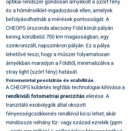
optikai rendszer gondosan árnyékolt a szórt fény
és a hőmérséklet-ingadozások ellen, amelyek
befolyásolhatnák a mérések pontosságát. A
CHEOPS űrszonda alacsony Föld körüli pályán
kering, körülbelül 700 km magasságban, egy
szinkronizált, napszinkron pályán. Ez a pálya
lehetővé teszi, hogy a műszer folyamatosan
árnyékban maradjon a Földtől, minimalizálva a
stray light (szórt fény) hatását.
Fotometriai precizitás és stabilitás
A CHEOPS küldetés legfőbb technológiai kihívása a
rendkívüli fotometriai precizitás
elérése. A
tranzitáló exobolygók által okozott
fényességcsökkenés rendkívül kicsi lehet, akár
mindössze néhány tíz- vagy század ezrelék (ppm