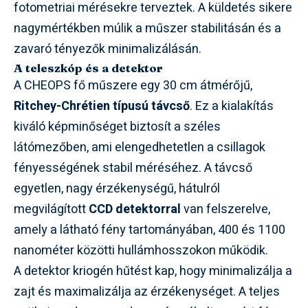
fotometriai mérésekre terveztek. A küldetés sikere
nagymértékben múlik a műszer stabilitásán és a
zavaró tényezők minimalizálásán.
A teleszkóp és a detektor
A CHEOPS fő műszere egy 30 cm átmérőjű,
Ritchey-Chrétien típusú távcső
. Ez a kialakítás
kiváló képminőséget biztosít a széles
látómezőben, ami elengedhetetlen a csillagok
fényességének stabil méréséhez. A távcső
egyetlen, nagy érzékenységű, hátulról
megvilágított
CCD detektorral
van felszerelve,
amely a látható fény tartományában, 400 és 1100
nanométer közötti hullámhosszokon működik.
A detektor kriogén hűtést kap, hogy minimalizálja a
zajt és maximalizálja az érzékenységet. A teljes