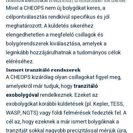
EXOBOLYGÓK ATMOSZFÉRÁJÁT ÉS ÖSSZETÉTELÉT, ÚJ FELFEDEZÉSEKET TÉVE LEHETŐVÉ.
Mivel a CHEOPS nem új bolygókat keres, a
célpontválasztás rendkívül specifikus és jól
meghatározott. A küldetés sikeréhez
elengedhetetlen a megfelelő csillagok és
bolygórendszerek kiválasztása, amelyek a
leginkább hozzájárulhatnak a tudományos célok
eléréséhez.
Ismert tranzitáló rendszerek
A CHEOPS kizárólag olyan csillagokat figyel meg,
amelyekről már tudjuk, hogy
tranzitáló
exobolygóval
rendelkeznek. Ezeket az
exobolygókat korábbi küldetések (pl. Kepler, TESS,
WASP, NGTS) vagy földi felmérések fedezték fel. A
cél az, hogy ezeknek a már ismert bolygóknak a
tranzitját sokkal nagyobb precizitással mérjük újra,