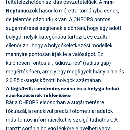
feltételezhetően sziklás összetételűek. A
mini-
Neptunuszok
hasonló mérettartományba esnek,
de jelentős gázburkuk van. A CHEOPS pontos
sugármérései segítenek eldönteni, hogy egy adott
bolygó melyik kategóriába tartozik, és ezáltal
ellenőrizni, hogy a bolygókeletkezési modellek
mennyire pontosan írják le a valóságot. Ez
különösen fontos a „rádiusz-rés” (radius gap)
megértésében, amely egy megfigyelt hiány a 1,5 és
2,0 Föld-sugár közötti bolygók számában.
A légkörök tanulmányozása és a bolygó belső
szerkezetének felderítése
Bár a CHEOPS elsősorban a sugármérésre
fókuszál, a rendkívül precíz fotometriai adatok
más fontos információkat is szolgáltathatnak. A
tranzit során a bolygó légköre elnyelheti vagy