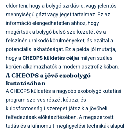
eldönteni, hogy a bolygó sziklás-e, vagy jelentős
mennyiségű gázt vagy jeget tartalmaz. Ez az
információ elengedhetetlen ahhoz, hogy
megértsük a bolygó belső szerkezetét és a
felszínén uralkodó körülményeket, és ezáltal a
potenciális lakhatóságát. Ez a példa jól mutatja,
hogy a
CHEOPS küldetés céljai
milyen széles
körűen alkalmazhatók a modern asztrofizikában.
A CHEOPS a jövő exobolygó
kutatásában
A CHEOPS küldetés a nagyobb exobolygó kutatási
program szerves részét képezi, és
kulcsfontosságú szerepet játszik a jövőbeli
felfedezések előkészítésében. A megszerzett
tudás és a kifinomult megfigyelési technikák alapul