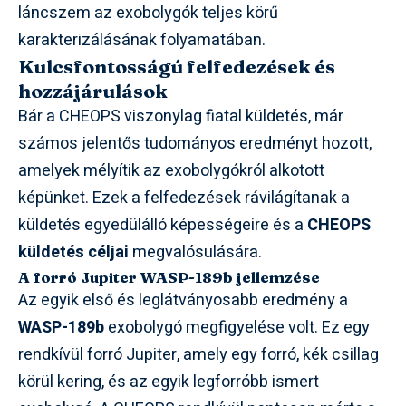
láncszem az exobolygók teljes körű
karakterizálásának folyamatában.
Kulcsfontosságú felfedezések és
hozzájárulások
Bár a CHEOPS viszonylag fiatal küldetés, már
számos jelentős tudományos eredményt hozott,
amelyek mélyítik az exobolygókról alkotott
képünket. Ezek a felfedezések rávilágítanak a
küldetés egyedülálló képességeire és a
CHEOPS
küldetés céljai
megvalósulására.
A forró Jupiter WASP-189b jellemzése
Az egyik első és leglátványosabb eredmény a
WASP-189b
exobolygó megfigyelése volt. Ez egy
rendkívül forró Jupiter, amely egy forró, kék csillag
körül kering, és az egyik legforróbb ismert