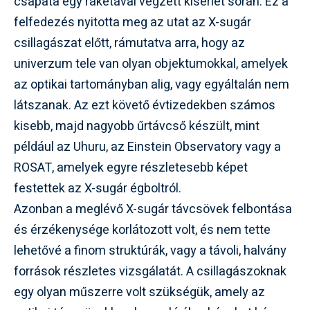
csapata egy rakétával végzett kísérlet során. Ez a
felfedezés nyitotta meg az utat az X-sugár
csillagászat előtt, rámutatva arra, hogy az
univerzum tele van olyan objektumokkal, amelyek
az optikai tartományban alig, vagy egyáltalán nem
látszanak. Az ezt követő évtizedekben számos
kisebb, majd nagyobb űrtávcső készült, mint
például az Uhuru, az Einstein Observatory vagy a
ROSAT, amelyek egyre részletesebb képet
festettek az X-sugár égboltról.
Azonban a meglévő X-sugár távcsövek felbontása
és érzékenysége korlátozott volt, és nem tette
lehetővé a finom struktúrák, vagy a távoli, halvány
források részletes vizsgálatát. A csillagászoknak
egy olyan műszerre volt szükségük, amely az