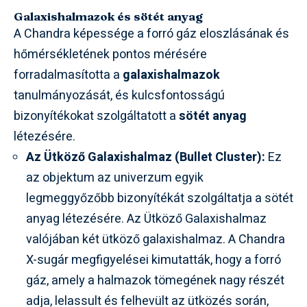
Galaxishalmazok és sötét anyag
A Chandra képessége a forró gáz eloszlásának és
hőmérsékletének pontos mérésére
forradalmasította a
galaxishalmazok
tanulmányozását, és kulcsfontosságú
bizonyítékokat szolgáltatott a
sötét anyag
létezésére.
Az Ütköző Galaxishalmaz (Bullet Cluster):
Ez
az objektum az univerzum egyik
legmeggyőzőbb bizonyítékát szolgáltatja a sötét
anyag létezésére. Az Ütköző Galaxishalmaz
valójában két ütköző galaxishalmaz. A Chandra
X-sugár megfigyelései kimutatták, hogy a forró
gáz, amely a halmazok tömegének nagy részét
adja, lelassult és felhevült az ütközés során,