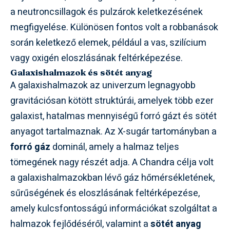
a neutroncsillagok és pulzárok keletkezésének
megfigyelése. Különösen fontos volt a robbanások
során keletkező elemek, például a vas, szilícium
vagy oxigén eloszlásának feltérképezése.
Galaxishalmazok és sötét anyag
A galaxishalmazok az univerzum legnagyobb
gravitációsan kötött struktúrái, amelyek több ezer
galaxist, hatalmas mennyiségű forró gázt és sötét
anyagot tartalmaznak. Az X-sugár tartományban a
forró gáz
dominál, amely a halmaz teljes
tömegének nagy részét adja. A Chandra célja volt
a galaxishalmazokban lévő gáz hőmérsékletének,
sűrűségének és eloszlásának feltérképezése,
amely kulcsfontosságú információkat szolgáltat a
halmazok fejlődéséről, valamint a
sötét anyag