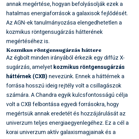
annak megértése, hogyan befolyásolják ezek a
hatalmas energiaforrások a galaxisok fejlődését.
Az AGN-ek tanulmányozása elengedhetetlen a
kozmikus röntgensugárzás hátterének
megértéséhez is.
Kozmikus röntgensugárzás háttere
Az égbolt minden irányából érkezik egy diffúz X-
sugárzás, amelyet
kozmikus röntgensugárzás
háttérnek (CXB)
nevezünk. Ennek a háttérnek a
forrása hosszú ideig rejtély volt a csillagászok
számára. A Chandra egyik kulcsfontosságú célja
volt a CXB felbontása egyedi forrásokra, hogy
megértsük annak eredetét és hozzájárulását az
univerzum teljes energiaegyenlegéhez. Ez a cél a
korai univerzum aktív galaxismagjainak és a