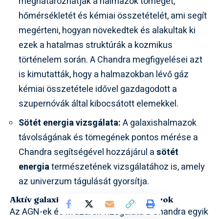
meghatározhatják a halmazok tömegét,
hőmérsékletét és kémiai összetételét, ami segít
megérteni, hogyan növekedtek és alakultak ki
ezek a hatalmas struktúrák a kozmikus
történelem során. A Chandra megfigyelései azt
is kimutatták, hogy a halmazokban lévő gáz
kémiai összetétele idővel gazdagodott a
szupernóvák által kibocsátott elemekkel.
Sötét energia vizsgálata:
A galaxishalmazok
távolságának és tömegének pontos mérése a
Chandra segítségével hozzájárul a
sötét
energia
természetének vizsgálatához is, amely
az univerzum tágulását gyorsítja.
Aktív galaxismagok (AGN) és kvazárok
Az AGN-ek és kvazárok vizsgálata a Chandra egyik