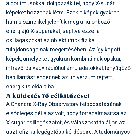
algoritmusokkal dolgozzák fel, hogy X-sugár
képeket hozzanak létre. Ezek a képek gyakran
hamis színekkel jelenítik meg a különböző
energiájú X-sugarakat, segítve ezzel a
csillagászokat az objektumok fizikai
tulajdonságainak megértésében. Az így kapott
képek, amelyeket gyakran kombinálnak optikai,
infravörös vagy rádióhullámú adatokkal, lenyűgöző
bepillantást engednek az univerzum rejtett,
energikus oldalaiba.
A küldetés fő célkitűzései
A Chandra X-Ray Observatory felbocsátásának
elsődleges célja az volt, hogy forradalmasítsa az
X-sugár csillagászatot, és válaszokat találjon az
asztrofizika legégetőbb kérdéseire. A tudományos