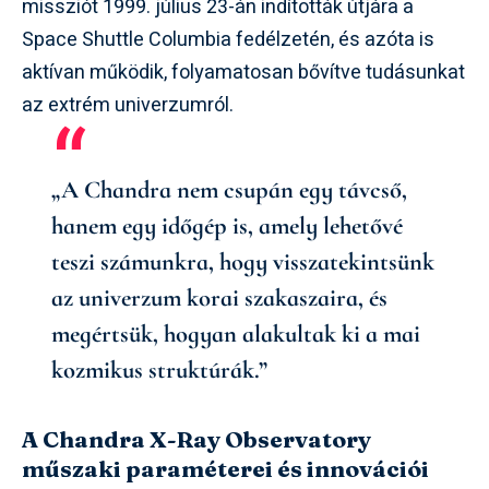
missziót 1999. július 23-án indították útjára a
Space Shuttle Columbia fedélzetén, és azóta is
aktívan működik, folyamatosan bővítve tudásunkat
az extrém univerzumról.
„A Chandra nem csupán egy távcső,
hanem egy időgép is, amely lehetővé
teszi számunkra, hogy visszatekintsünk
az univerzum korai szakaszaira, és
megértsük, hogyan alakultak ki a mai
kozmikus struktúrák.”
A Chandra X-Ray Observatory
műszaki paraméterei és innovációi