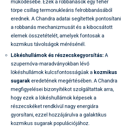
működésébe. Ezek a robbanások egy fehér
törpe csillag termonukleáris felrobbanásából
erednek. A Chandra adatai segítettek pontosítani
a robbanás mechanizmusát és a kibocsátott
elemek összetételét, amelyek fontosak a
kozmikus távolságok mérésénél.
Lökéshullámok és részecskegyorsítás:
A
szupernóva-maradványokban lévő
lökéshullámok kulcsfontosságúak a
kozmikus
sugarak
eredetének megértésében. A Chandra
megfigyelései bizonyítékot szolgáltattak arra,
hogy ezek a lökéshullámok képesek a
részecskéket rendkívül nagy energiára
gyorsítani, ezzel hozzájárulva a galaktikus
kozmikus sugarak populációjához.