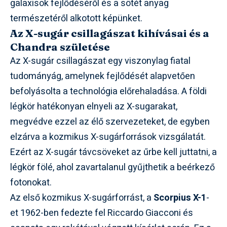
galaxisok fejlődéséről és a sötét anyag
természetéről alkotott képünket.
Az X-sugár csillagászat kihívásai és a
Chandra születése
Az X-sugár csillagászat egy viszonylag fiatal
tudományág, amelynek fejlődését alapvetően
befolyásolta a technológia előrehaladása. A földi
légkör hatékonyan elnyeli az X-sugarakat,
megvédve ezzel az élő szervezeteket, de egyben
elzárva a kozmikus X-sugárforrások vizsgálatát.
Ezért az X-sugár távcsöveket az űrbe kell juttatni, a
légkör fölé, ahol zavartalanul gyűjthetik a beérkező
fotonokat.
Az első kozmikus X-sugárforrást, a
Scorpius X-1
-
et 1962-ben fedezte fel Riccardo Giacconi és