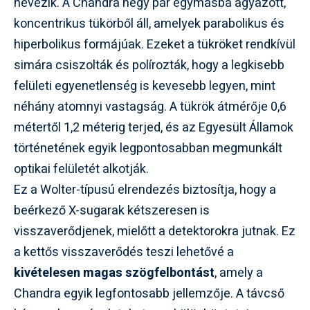
nevezik. A Chandra négy pár egymásba ágyazott,
koncentrikus tükörből áll, amelyek parabolikus és
hiperbolikus formájúak. Ezeket a tükröket rendkívül
simára csiszolták és polírozták, hogy a legkisebb
felületi egyenetlenség is kevesebb legyen, mint
néhány atomnyi vastagság. A tükrök átmérője 0,6
métertől 1,2 méterig terjed, és az Egyesült Államok
történetének egyik legpontosabban megmunkált
optikai felületét alkotják.
Ez a Wolter-típusú elrendezés biztosítja, hogy a
beérkező X-sugarak kétszeresen is
visszaverődjenek, mielőtt a detektorokra jutnak. Ez
a kettős visszaverődés teszi lehetővé a
kivételesen magas szögfelbontást
, amely a
Chandra egyik legfontosabb jellemzője. A távcső