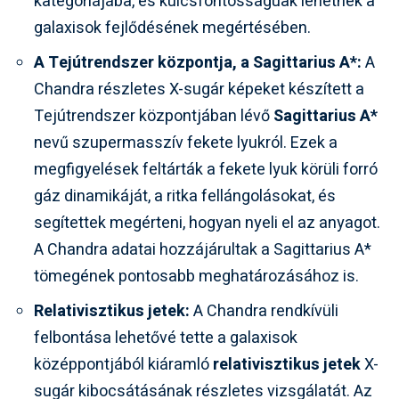
kategóriájába, és kulcsfontosságúak lehetnek a
galaxisok fejlődésének megértésében.
A Tejútrendszer központja, a Sagittarius A*:
A
Chandra részletes X-sugár képeket készített a
Tejútrendszer központjában lévő
Sagittarius A*
nevű szupermasszív fekete lyukról. Ezek a
megfigyelések feltárták a fekete lyuk körüli forró
gáz dinamikáját, a ritka fellángolásokat, és
segítettek megérteni, hogyan nyeli el az anyagot.
A Chandra adatai hozzájárultak a Sagittarius A*
tömegének pontosabb meghatározásához is.
Relativisztikus jetek:
A Chandra rendkívüli
felbontása lehetővé tette a galaxisok
középpontjából kiáramló
relativisztikus jetek
X-
sugár kibocsátásának részletes vizsgálatát. Az