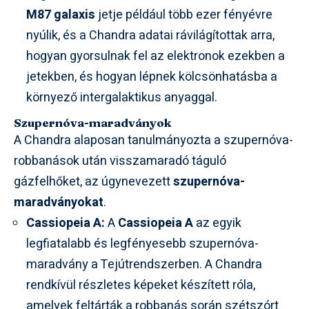
M87 galaxis
jetje például több ezer fényévre
nyúlik, és a Chandra adatai rávilágítottak arra,
hogyan gyorsulnak fel az elektronok ezekben a
jetekben, és hogyan lépnek kölcsönhatásba a
környező intergalaktikus anyaggal.
Szupernóva-maradványok
A Chandra alaposan tanulmányozta a szupernóva-
robbanások után visszamaradó táguló
gázfelhőket, az úgynevezett
szupernóva-
maradványokat
.
Cassiopeia A:
A
Cassiopeia A
az egyik
legfiatalabb és legfényesebb szupernóva-
maradvány a Tejútrendszerben. A Chandra
rendkívül részletes képeket készített róla,
amelyek feltárták a robbanás során szétszórt