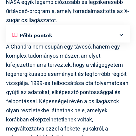
NASA egyik legambiciózusabb és legsikeresebb
űrtávcső-programja, amely forradalmasította az X-
sugár csillagászatot.
Főbb pontok
A Chandra nem csupán egy távcső, hanem egy
komplex tudományos műszer, amelyet
kifejezetten arra terveztek, hogy a világegyetem
legenergikusabb eseményeit és legforróbb régióit
vizsgálja. 1999-es felbocsátása óta folyamatosan
gyűjti az adatokat, elképesztő pontossággal és
felbontással. Képességei révén a csillagászok
olyan részletekbe láthatnak bele, amelyek
korábban elképzelhetetlenek voltak,
megváltoztatva ezzel a fekete lyukakról, a