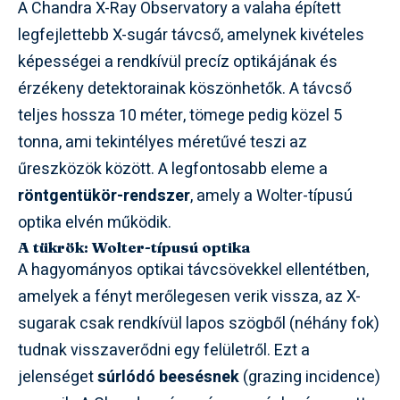
A Chandra X-Ray Observatory a valaha épített
legfejlettebb X-sugár távcső, amelynek kivételes
képességei a rendkívül precíz optikájának és
érzékeny detektorainak köszönhetők. A távcső
teljes hossza 10 méter, tömege pedig közel 5
tonna, ami tekintélyes méretűvé teszi az
űreszközök között. A legfontosabb eleme a
röntgentükör-rendszer
, amely a Wolter-típusú
optika elvén működik.
A tükrök: Wolter-típusú optika
A hagyományos optikai távcsövekkel ellentétben,
amelyek a fényt merőlegesen verik vissza, az X-
sugarak csak rendkívül lapos szögből (néhány fok)
tudnak visszaverődni egy felületről. Ezt a
jelenséget
súrlódó beesésnek
(grazing incidence)