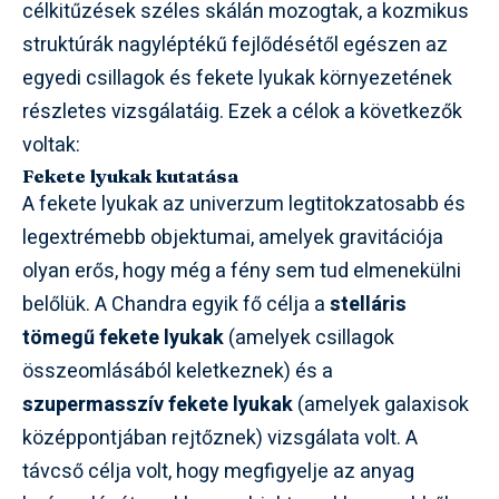
célkitűzések széles skálán mozogtak, a kozmikus
struktúrák nagyléptékű fejlődésétől egészen az
egyedi csillagok és fekete lyukak környezetének
részletes vizsgálatáig. Ezek a célok a következők
voltak:
Fekete lyukak kutatása
A fekete lyukak az univerzum legtitokzatosabb és
legextrémebb objektumai, amelyek gravitációja
olyan erős, hogy még a fény sem tud elmenekülni
belőlük. A Chandra egyik fő célja a
stelláris
tömegű fekete lyukak
(amelyek csillagok
összeomlásából keletkeznek) és a
szupermasszív fekete lyukak
(amelyek galaxisok
középpontjában rejtőznek) vizsgálata volt. A
távcső célja volt, hogy megfigyelje az anyag