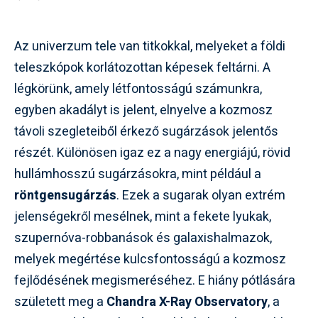
Az univerzum tele van titkokkal, melyeket a földi
teleszkópok korlátozottan képesek feltárni. A
légkörünk, amely létfontosságú számunkra,
egyben akadályt is jelent, elnyelve a kozmosz
távoli szegleteiből érkező sugárzások jelentős
részét. Különösen igaz ez a nagy energiájú, rövid
hullámhosszú sugárzásokra, mint például a
röntgensugárzás
. Ezek a sugarak olyan extrém
jelenségekről mesélnek, mint a fekete lyukak,
szupernóva-robbanások és galaxishalmazok,
melyek megértése kulcsfontosságú a kozmosz
fejlődésének megismeréséhez. E hiány pótlására
született meg a
Chandra X-Ray Observatory
, a