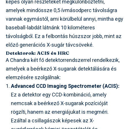
képes olyan részleteket megkülönböztetni,
amelyek mindössze 0,5 ívmásodperc távolságra
vannak egymástól, ami körülbelül annyi, mintha egy
baseball-labdát látnánk 10 kilométeres
távolságból. Ez a felbontás húszszor jobb, mint az
előző generációs X-sugár távcsöveké.
Detektorok: ACIS és HRC
A Chandra két fő detektorrendszerrel rendelkezik,
amelyek a beérkező X-sugarak detektálására és
elemzésére szolgálnak:
Advanced CCD Imaging Spectrometer (ACIS):
Ez a detektor egy CCD-kombináció, amely
nemcsak a beérkező X-sugarak pozícióját
rögzíti, hanem az energiájukat is megméri.
Ezáltal a csillagászok képesek az X-