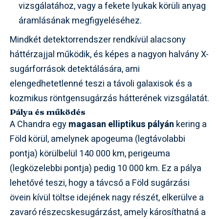
vizsgálatához, vagy a fekete lyukak körüli anyag
áramlásának megfigyeléséhez.
Mindkét detektorrendszer rendkívül alacsony
háttérzajjal működik, és képes a nagyon halvány X-
sugárforrások detektálására, ami
elengedhetetlenné teszi a távoli galaxisok és a
kozmikus röntgensugárzás hátterének vizsgálatát.
Pálya és működés
A Chandra egy
magasan elliptikus pályán
kering a
Föld körül, amelynek apogeuma (legtávolabbi
pontja) körülbelül 140 000 km, perigeuma
(legközelebbi pontja) pedig 10 000 km. Ez a pálya
lehetővé teszi, hogy a távcső a Föld sugárzási
övein kívül töltse idejének nagy részét, elkerülve a
zavaró részecskesugárzást, amely károsíthatná a