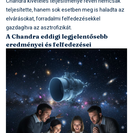
Chandra kivételes teljesítménye révén nemcsak
teljesítette, hanem sok esetben meg is haladta az
elvárásokat, forradalmi felfedezésekkel
gazdagítva az asztrofizikát.
A Chandra eddigi legjelentősebb
eredményei és felfedezései