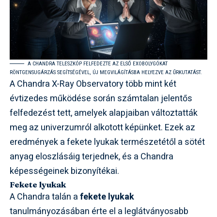
A CHANDRA TELESZKÓP FELFEDEZTE AZ ELSŐ EXOBOLYGÓKAT
RÖNTGENSUGÁRZÁS SEGÍTSÉGÉVEL, ÚJ MEGVILÁGÍTÁSBA HELYEZVE AZ ŰRKUTATÁST.
A Chandra X-Ray Observatory több mint két
évtizedes működése során számtalan jelentős
felfedezést tett, amelyek alapjaiban változtatták
meg az univerzumról alkotott képünket. Ezek az
eredmények a fekete lyukak természetétől a sötét
anyag eloszlásáig terjednek, és a Chandra
képességeinek bizonyítékai.
Fekete lyukak
A Chandra talán a
fekete lyukak
tanulmányozásában érte el a leglátványosabb