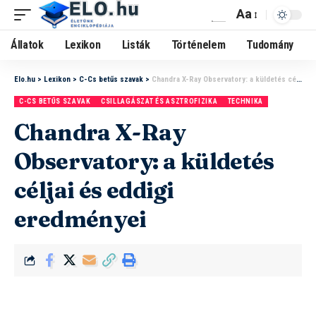
Aa
Állatok
Lexikon
Listák
Történelem
Tudomány
Elo.hu
>
Lexikon
>
C-Cs betűs szavak
>
Chandra X-Ray Observatory: a küldetés céljai és eddigi eredményei
C-CS BETŰS SZAVAK
CSILLAGÁSZAT ÉS ASZTROFIZIKA
TECHNIKA
Chandra X-Ray
Observatory: a küldetés
céljai és eddigi
eredményei