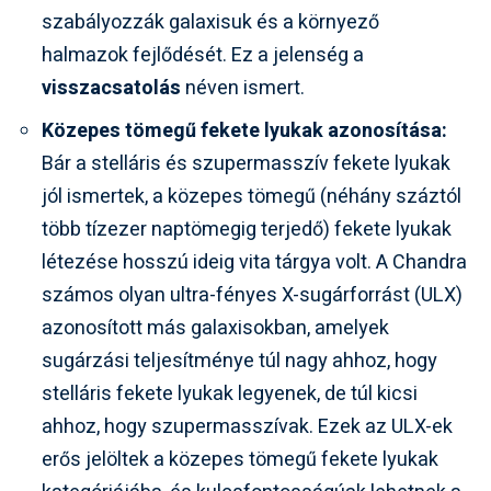
szabályozzák galaxisuk és a környező
halmazok fejlődését. Ez a jelenség a
visszacsatolás
néven ismert.
Közepes tömegű fekete lyukak azonosítása:
Bár a stelláris és szupermasszív fekete lyukak
jól ismertek, a közepes tömegű (néhány száztól
több tízezer naptömegig terjedő) fekete lyukak
létezése hosszú ideig vita tárgya volt. A Chandra
számos olyan ultra-fényes X-sugárforrást (ULX)
azonosított más galaxisokban, amelyek
sugárzási teljesítménye túl nagy ahhoz, hogy
stelláris fekete lyukak legyenek, de túl kicsi
ahhoz, hogy szupermasszívak. Ezek az ULX-ek
erős jelöltek a közepes tömegű fekete lyukak