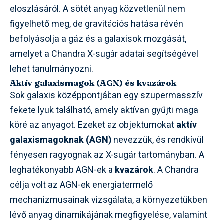
eloszlásáról. A sötét anyag közvetlenül nem
figyelhető meg, de gravitációs hatása révén
befolyásolja a gáz és a galaxisok mozgását,
amelyet a Chandra X-sugár adatai segítségével
lehet tanulmányozni.
Aktív galaxismagok (AGN) és kvazárok
Sok galaxis középpontjában egy szupermasszív
fekete lyuk található, amely aktívan gyűjti maga
köré az anyagot. Ezeket az objektumokat
aktív
galaxismagoknak (AGN)
nevezzük, és rendkívül
fényesen ragyognak az X-sugár tartományban. A
leghatékonyabb AGN-ek a
kvazárok
. A Chandra
célja volt az AGN-ek energiatermelő
mechanizmusainak vizsgálata, a környezetükben
lévő anyag dinamikájának megfigyelése, valamint