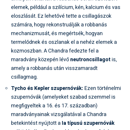
elemek, például a szilícium, kén, kalcium és vas
eloszlását. Ez lehetővé tette a csillagászok
számára, hogy rekonstruálják a robbanás
mechanizmusát, és megértsék, hogyan
termelődnek és oszlanak el a nehéz elemek a
kozmoszban. A Chandra fedezte fel a
maradvány közepén lévő
neutroncsillagot
is,
amely a robbanás után visszamaradt
csillagmag.
Tycho és Kepler szupernóvák:
Ezen történelmi
szupernóvák (amelyeket szabad szemmel is
megfigyeltek a 16. és 17. században)
maradványainak vizsgálatával a Chandra
betekintést nyújtott a
Ia típusú szupernóvák