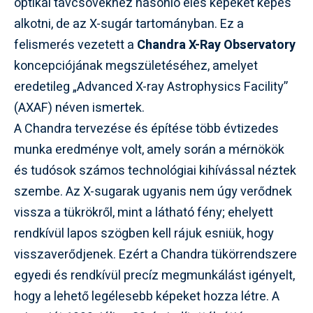
optikai távcsövekhez hasonló éles képeket képes
alkotni, de az X-sugár tartományban. Ez a
felismerés vezetett a
Chandra X-Ray Observatory
koncepciójának megszületéséhez, amelyet
eredetileg „Advanced X-ray Astrophysics Facility”
(AXAF) néven ismertek.
A Chandra tervezése és építése több évtizedes
munka eredménye volt, amely során a mérnökök
és tudósok számos technológiai kihívással néztek
szembe. Az X-sugarak ugyanis nem úgy verődnek
vissza a tükrökről, mint a látható fény; ehelyett
rendkívül lapos szögben kell rájuk esniük, hogy
visszaverődjenek. Ezért a Chandra tükörrendszere
egyedi és rendkívül precíz megmunkálást igényelt,
hogy a lehető legélesebb képeket hozza létre. A