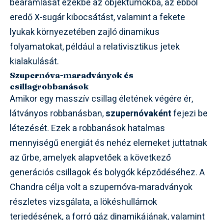
beáramlását ezekbe az objektumokba, az ebből
eredő X-sugár kibocsátást, valamint a fekete
lyukak környezetében zajló dinamikus
folyamatokat, például a relativisztikus jetek
kialakulását.
Szupernóva-maradványok és
csillagrobbanások
Amikor egy masszív csillag életének végére ér,
látványos robbanásban,
szupernóvaként
fejezi be
létezését. Ezek a robbanások hatalmas
mennyiségű energiát és nehéz elemeket juttatnak
az űrbe, amelyek alapvetőek a következő
generációs csillagok és bolygók képződéséhez. A
Chandra célja volt a szupernóva-maradványok
részletes vizsgálata, a lökéshullámok
terjedésének, a forró gáz dinamikájának, valamint