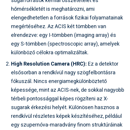
sugárforrások kémiai összetételét és
hőmérsékletét is meghatározni, ami
elengedhetetlen a források fizikai folyamatainak
megértéséhez. Az ACIS két tömbben van
elrendezve: egy I-tömbben (imaging array) és
egy S-tömbben (spectroscopic array), amelyek
különböző célokra optimalizáltak.
High Resolution Camera (HRC):
Ez a detektor
elsősorban a rendkívül nagy szögfelbontásra
fókuszál. Nincs energiamegkülönböztető
képessége, mint az ACIS-nek, de sokkal nagyobb
térbeli pontossággal képes rögzíteni az X-
sugarak érkezési helyét. Különösen hasznos a
rendkívül részletes képek készítéséhez, például
egy szupernóva-maradvány finom struktúráinak