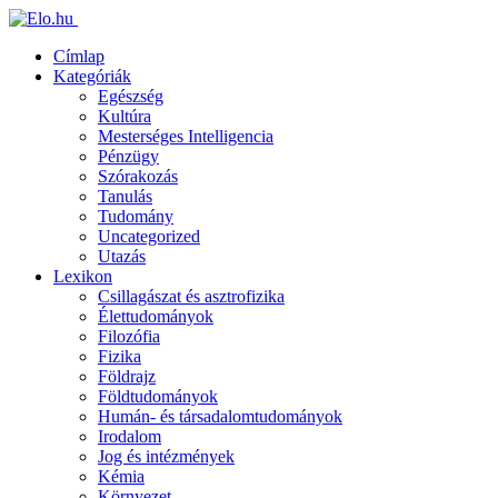
Címlap
Kategóriák
Egészség
Kultúra
Mesterséges Intelligencia
Pénzügy
Szórakozás
Tanulás
Tudomány
Uncategorized
Utazás
Lexikon
Csillagászat és asztrofizika
Élettudományok
Filozófia
Fizika
Földrajz
Földtudományok
Humán- és társadalomtudományok
Irodalom
Jog és intézmények
Kémia
Környezet