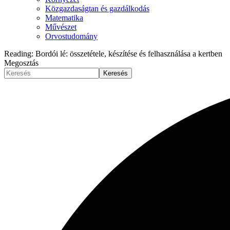
Közgazdaságtan és gazdálkodás
Matematika
Művészet
Orvostudomány
Reading:
Bordói lé: összetétele, készítése és felhasználása a kertben
Megosztás