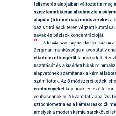
felismerés alapjaiban változtatta meg a
szisztematikusan alkalmazta a súlym
alapuló (titrimetriás) módszereket
a k
bázis titrálások terén végzett kutatás
savak és bázisok koncentrációját.
„A kémia nem csupán elmélet, hanem a 
Bergman munkássága a kvantitatív ana
elkötelezettségéről
tanúskodott. Részl
tisztítását és a kísérleti hibák minima
alapvetőnek számítanak a kémiai labor
számítottak. Az ő módszerei tették leh
eredményeket
kapjanak, és ezáltal m
vonhassanak le. A kvantitatív analízis 
sztöchiometria és a kémiai reakciók m
amelyek a modern kémia sarokkövei let