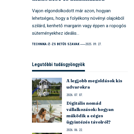
Vajon elgondolkodott már azon, hogyan
lehetséges, hogy a folyékony növényi olajokból
szilárd, kenhető margarin vagy éppen a ropogós
süteményekhez ideális…
TECHNIKA
Z-ZS BETŰS SZAVAK
2025. 09. 27.
Legutóbbi tudásgyöngyök
A legjobb megoldások kis
udvarokra
2026. 07. 07.
Digitális nomád
vállalkozások: hogyan
működik a céges
ügyintézés távolról?
2026. 06. 22.