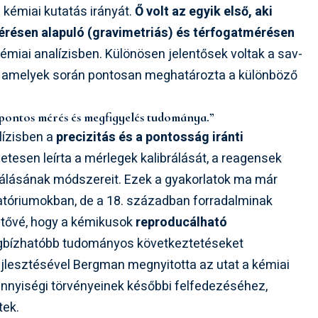
 kémiai kutatás irányát.
Ő volt az egyik első, aki
érésen alapuló (gravimetriás) és térfogatmérésen
émiai analízisben. Különösen jelentősek voltak a sav-
ai, amelyek során pontosan meghatározta a különböző
pontos mérés és megfigyelés tudománya.”
lízisben a
precizitás és a pontosság iránti
etesen leírta a mérlegek kalibrálását, a reagensek
lizálásának módszereit. Ezek a gyakorlatok ma már
atóriumokban, de a 18. században forradalminak
etővé, hogy a kémikusok
reproducálható
egbízhatóbb tudományos következtetéseket
fejlesztésével Bergman megnyitotta az utat a kémiai
ennyiségi törvényeinek későbbi felfedezéséhez,
tek.