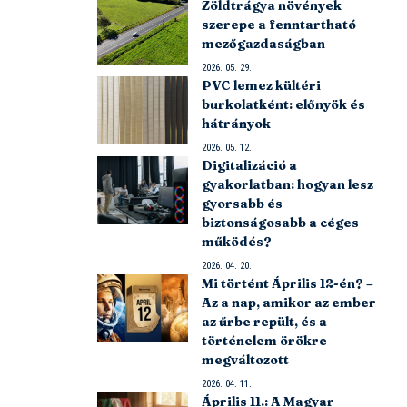
Zöldtrágya növények
szerepe a fenntartható
mezőgazdaságban
2026. 05. 29.
PVC lemez kültéri
burkolatként: előnyök és
hátrányok
2026. 05. 12.
Digitalizáció a
gyakorlatban: hogyan lesz
gyorsabb és
biztonságosabb a céges
működés?
2026. 04. 20.
Mi történt Április 12-én? –
Az a nap, amikor az ember
az űrbe repült, és a
történelem örökre
megváltozott
2026. 04. 11.
Április 11.: A Magyar