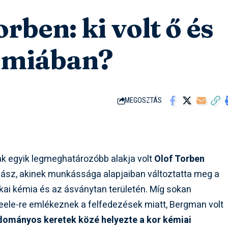
ben: ki volt ő és
émiában?
MEGOSZTÁS
k egyik legmeghatározóbb alakja volt
Olof Torben
nász, akinek munkássága alapjaiban változtatta meg a
kai kémia és az ásványtan területén. Míg sokan
heele-re emlékeznek a felfedezések miatt, Bergman volt
dományos keretek közé helyezte a kor kémiai