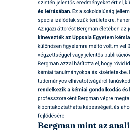
szintén jelentős eredményeket ért el, 
és leírásában
. Ez a sokoldalúság jellem
specializálódtak szűk területekre, han
Az igazi áttörést Bergman életében az 
kinevezték az Uppsala Egyetem kémia
különösen figyelemre méltó volt, mivel
végzettséggel vagy jelentős publikációv
Bergman azzal hárította el, hogy rövid i
kémiai tanulmányokba és kísérletekbe. 
tudományos elhivatottságáról tanúskodo
rendelkezik a kémiai gondolkodás és 
professzoraként Bergman végre megtalál
kibontakoztathatta képességeit, és aho
fejlődésére.
Bergman mint az anali