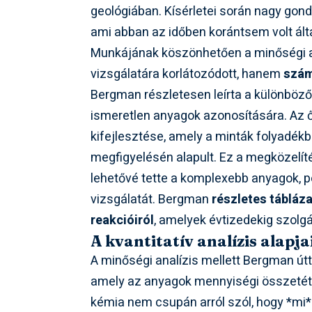
geológiában. Kísérletei során nagy gondo
ami abban az időben korántsem volt ált
Munkájának köszönhetően a minőségi a
vizsgálatára korlátozódott, hanem
szám
Bergman részletesen leírta a különböző 
ismeretlen anyagok azonosítására. Az 
kifejlesztése, amely a minták folyadé
megfigyelésén alapult. Ez a megközelít
lehetővé tette a komplexebb anyagok, 
vizsgálatát. Bergman
részletes tábláz
reakcióiról
, amelyek évtizedekig szolg
A kvantitatív analízis alapja
A minőségi analízis mellett Bergman út
amely az anyagok mennyiségi összetéte
kémia nem csupán arról szól, hogy *mi* 