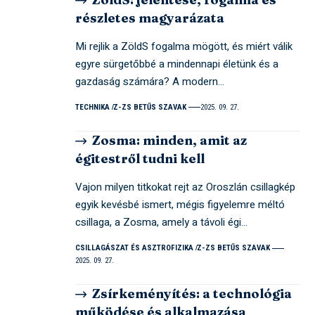
részletes magyarázata
Mi rejlik a ZöldS fogalma mögött, és miért válik
egyre sürgetőbbé a mindennapi életünk és a
gazdaság számára? A modern…
TECHNIKA
Z-ZS BETŰS SZAVAK
2025. 09. 27.
Zosma: minden, amit az
égitestről tudni kell
Vajon milyen titkokat rejt az Oroszlán csillagkép
egyik kevésbé ismert, mégis figyelemre méltó
csillaga, a Zosma, amely a távoli égi…
CSILLAGÁSZAT ÉS ASZTROFIZIKA
Z-ZS BETŰS SZAVAK
2025. 09. 27.
Zsírkeményítés: a technológia
működése és alkalmazása