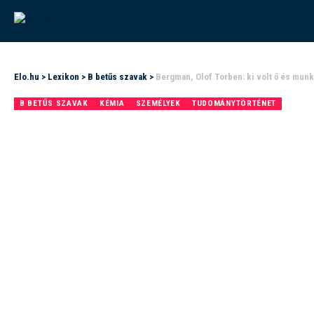
Elo.hu
>
Lexikon
>
B betűs szavak
>
Bergman, Olof Torben: ki volt ő és mun
B BETŰS SZAVAK
KÉMIA
SZEMÉLYEK
TUDOMÁNYTÖRTÉNET