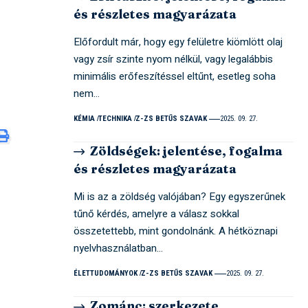
és részletes magyarázata
Előfordult már, hogy egy felületre kiömlött olaj
vagy zsír szinte nyom nélkül, vagy legalábbis
minimális erőfeszítéssel eltűnt, esetleg soha
nem…
KÉMIA
TECHNIKA
Z-ZS BETŰS SZAVAK
2025. 09. 27.
Zöldségek: jelentése, fogalma
és részletes magyarázata
Mi is az a zöldség valójában? Egy egyszerűnek
tűnő kérdés, amelyre a válasz sokkal
összetettebb, mint gondolnánk. A hétköznapi
nyelvhasználatban…
ÉLETTUDOMÁNYOK
Z-ZS BETŰS SZAVAK
2025. 09. 27.
Zománc: szerkezete,