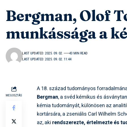
Bergman, Olof Tor
munkássága a k
LAST UPDATED: 2025. 09. 02.
43 MIN READ
LAST UPDATED: 2025. 09. 02. 11:44
A 18. század tudományos forradalmána
Bergman
, a svéd kémikus és ásványta
MEGOSZTÁS
kémia tudományát, különösen az analiti
kortársára, a zseniális Carl Wilhelm Sc
az, aki
rendszerezte, értelmezte és tu