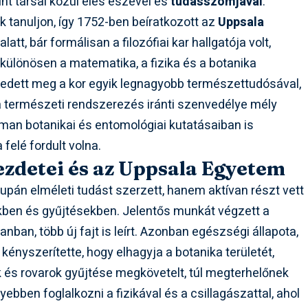
nt társai közül éles eszével és
tudásszomjával
.
 tanuljon, így 1752-ben beíratkozott az
Uppsala
tt, bár formálisan a filozófiai kar hallgatója volt,
ülönösen a matematika, a fizika és a botanika
edett meg a kor egyik legnagyobb természettudósával,
 a természeti rendszerezés iránti szenvedélye mély
man botanikai és entomológiai kutatásaiban is
felé fordult volna.
zdetei és az Uppsala Egyetem
pán elméleti tudást szerzett, hanem aktívan részt vett
en és gyűjtésekben. Jelentős munkát végzett a
nban, több új fajt is leírt. Azonban egészségi állapota,
 kényszerítette, hogy elhagyja a botanika területét,
 és rovarok gyűjtése megkövetelt, túl megterhelőnek
ebben foglalkozni a fizikával és a csillagászattal, ahol