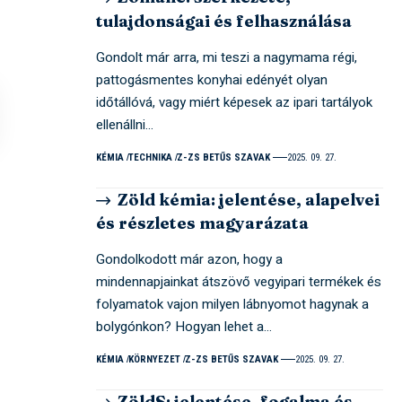
tulajdonságai és felhasználása
Gondolt már arra, mi teszi a nagymama régi,
pattogásmentes konyhai edényét olyan
időtállóvá, vagy miért képesek az ipari tartályok
ellenállni…
KÉMIA
TECHNIKA
Z-ZS BETŰS SZAVAK
2025. 09. 27.
Zöld kémia: jelentése, alapelvei
és részletes magyarázata
Gondolkodott már azon, hogy a
mindennapjainkat átszövő vegyipari termékek és
folyamatok vajon milyen lábnyomot hagynak a
bolygónkon? Hogyan lehet a…
KÉMIA
KÖRNYEZET
Z-ZS BETŰS SZAVAK
2025. 09. 27.
ZöldS: jelentése, fogalma és