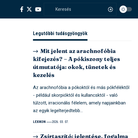
Legutóbbi tudásgyöngyök
Mit jelent az arachnofóbia
kifejezés? – A pókiszony teljes
útmutatója: okok, tünetek és
kezelés
Az arachnofóbia a pókoktól és más pókféléktől
- például skorpióktól és kullancsktól - való
túlzott, irracionális félelem, amely napjainkban
az egyik legelterjedtebb…
LEXIKON
2026. 03. 07.
Zsírtaszító: jelentése, fogalma