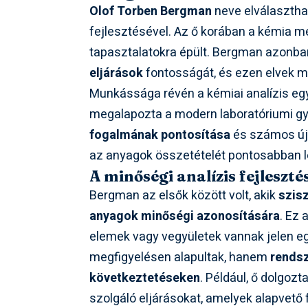
Olof Torben Bergman
neve elválasztha
fejlesztésével. Az ő korában a kémia m
tapasztalatokra épült. Bergman azonba
eljárások
fontosságát, és ezen elvek me
Munkássága révén a kémiai analízis eg
megalapozta a modern laboratóriumi gy
fogalmának pontosítása
és számos új,
az anyagok összetételét pontosabban l
A minőségi analízis fejleszté
Bergman az elsők között volt, akik
szis
anyagok minőségi azonosítására
. Ez 
elemek vagy vegyületek vannak jelen e
megfigyelésen alapultak, hanem
rendsz
következtetéseken
. Például, ő dolgozt
szolgáló eljárásokat, amelyek alapvető