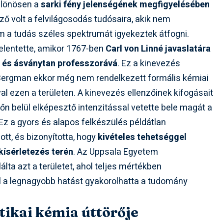
különösen a
sarki fény jelenségének megfigyelésében
ző volt a felvilágosodás tudósaira, akik nem
em a tudás széles spektrumát igyekeztek átfogni.
jelentette, amikor 1767-ben
Carl von Linné javaslatára
 és ásványtan professzorává
. Ez a kinevezés
 Bergman ekkor még nem rendelkezett formális kémiai
al ezen a területen. A kinevezés ellenzőinek kifogásait
dőn belül elképesztő intenzitással vetette bele magát a
Ez a gyors és alapos felkészülés példátlan
tt, és bizonyította, hogy
kivételes tehetséggel
kísérletezés terén
. Az Uppsala Egyetem
ta azt a területet, ahol teljes mértékben
l a legnagyobb hatást gyakorolhatta a tudomány
tikai kémia úttörője