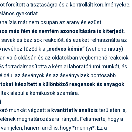
t fordított a tisztaságra és a kontrollált körülményekre,
alános gyakorlat.
nalízis már nem csupán az arany és ezüst
os más fém és nemfém azonosítására is kiterjedt
.
savak és bázisok reakcióit, és ezeket felhasználta az
ő nevéhez fűződik a
„nedves kémia”
(wet chemistry)
kban való oldásán és az oldatokban végbemenő reakciók
és forradalmasította a kémiai laboratóriumi munkát, és
például az ásványok és az ásványvizek pontosabb
atokat készített a különböző reagensek és anyagok
áltak alapul a kémikusok számára.
i
törő munkát végzett a
kvantitatív analízis
területén is,
lének meghatározására irányult. Felismerte, hogy a
van jelen, hanem arról is, hogy *mennyi*. Ez a