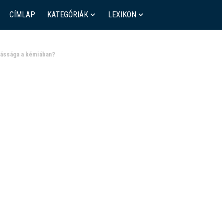
CÍMLAP
KATEGÓRIÁK
LEXIKON
kássága a kémiában?