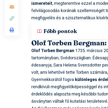
ismereteit
, megteremtve ezzel a moder
felvilágosodás korának szellemiségét tü
megfigyelés és a szisztematikus kísér
Főbb pontok
Olof Torben Bergman: 
Olof Torben Bergman
1735. március 20
tartományban, Svédországban. Édesapja
édesanyja, Sara Helena Svensdotter ped
volt, ami lehetővé tette Torben számára
Gyermekkorától fogva
különleges érde
rendkívüli megfigyelőképességgel és inte
érdeklődés alapozta meg későbbi tudom
ásványtan váltak fő kutatási területeivé