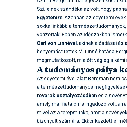
Az ifjú Bergman már egészen korán kitű
Szüleinek szándéka az volt, hogy papnak
Egyetemre
. Azonban az egyetemi évek ala
sokkal inkább a természettudományok, k
vonzották. Ebben az időszakban ismerk
Carl von Linnével
, akinek előadásai és
benyomást tettek rá. Linné hatása Berg
megmutatkozott, mielőtt végleg a kémia 
A tudományos pálya ke
Az egyetemi évei alatt Bergman nem csu
a természettudományos megfigyelésekb
rovarok osztályozásában
és a növényta
amely már fiatalon is ingadozó volt, arra
mivel az a terepmunka, amit a növények
bizonyult számára. Ekkor kezdett el mély