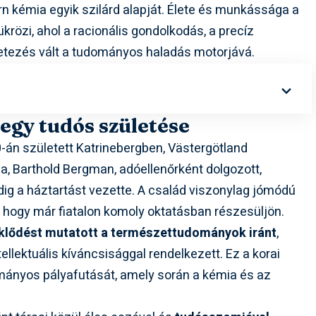
n kémia egyik szilárd alapját. Élete és munkássága a
krözi, ahol a racionális gondolkodás, a precíz
letezés vált a tudományos haladás motorjává.
egy tudós születése
-án született Katrinebergben, Västergötland
, Barthold Bergman, adóellenőrként dolgozott,
ig a háztartást vezette. A család viszonylag jómódú
, hogy már fiatalon komoly oktatásban részesüljön.
klődést mutatott a természettudományok iránt
,
llektuális kíváncsisággal rendelkezett. Ez a korai
ányos pályafutását, amely során a kémia és az
.