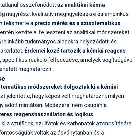
tatlanul összefonódott az
analitikai kémia
ég nagyrészt kvalitatív megfigyelésekre és empirikus
n felismerte a
precíz mérés és a szisztematikus
ntén kezdte el fejleszteni az analitikai módszereket.
yre inkább tudományos alapokra helyeződött, és
akorlatot.
Érdemei közé tartozik a kémiai reagens
 specifikus reakció felfedezése, amelyek segítségével
ehetett meghatározni.
se
ztematikus módszereket dolgoztak ki a kémiai
azt jelentette, hogy képes volt meghatározni, milyen
gy adott mintában. Módszerei nem csupán a
eres reagenshasználaton és logikus
a ki a szulfidok, szulfátok és karbonátok azonosítására
 fontosságúak voltak az ásványtanban és a